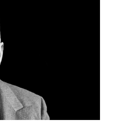
Yaygın görüşe göre piyasanın serbest bırakılması
tekelleşmeye yol açacaktır ve tekel hâle gelen
şirketler de hem rakiplerine hem de...