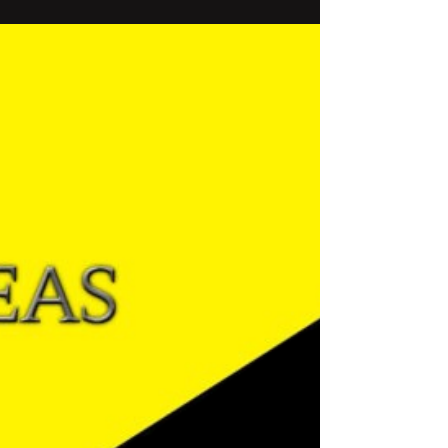
1 Mar 2023
Hoppe’dan Filtresiz Gerçekler
Prof. Hans-Hermann Hoppe’nın Röportaj ve
Konuşmalarından Görüşler, İçgörüler ve
Provokasyonlar