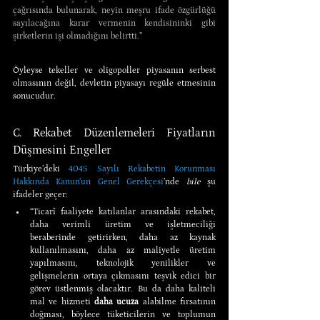
çağrısında bulunarak, neyin meşru ifade özgürlüğü 
sayılacağına karar vermenin kendisininki gibi 
şirketlerin işi olmadığını belirtti.”
Öyleyse tekeller ve oligopoller piyasanın serbest 
olmasının değil, devletin piyasayı regüle etmesinin 
sonucudur.
C. Rekabet Düzenlemeleri Fiyatların 
Düşmesini Engeller
Türkiye’deki 
4045 Sayılı Rekabetin Korunması 
Hakkında Kanun’un Genel Gerekçesi
’nde 
bile 
şu 
ifadeler geçer:
“Ticarî faaliyete katılanlar arasındaki rekabet, 
daha verimli üretim ve işletmeciliği 
beraberinde getirirken, daha az kaynak 
kullanılmasını, daha az maliyetle üretim 
yapılmasını, teknolojik yenilikler ve 
gelişmelerin ortaya çıkmasını teşvik edici bir 
görev üstlenmiş olacaktır. Bu da daha kaliteli 
mal ve hizmeti 
daha ucuza
 alabilme fırsatının 
doğması, böylece tüketicilerin ve toplumun 