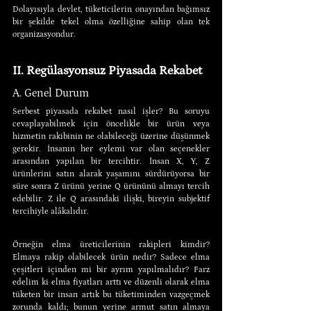
Dolayısıyla devlet, tüketicilerin onayından bağımsız 
bir şekilde tekel olma özelliğine sahip olan tek 
organizasyondur.
II. Regülasyonsuz Piyasada Rekabet
A. Genel Durum
Serbest piyasada rekabet nasıl işler? Bu soruyu 
cevaplayabilmek için öncelikle bir ürün veya 
hizmetin rakibinin ne olabileceği üzerine düşünmek 
gerekir. İnsanın her eylemi var olan seçenekler 
arasından yapılan bir tercihtir. İnsan X, Y, Z 
ürünlerini satın alarak yaşamını sürdürüyorsa bir 
süre sonra Z ürünü yerine Q ürününü almayı tercih 
edebilir. Z ile Q arasındaki ilişki, bireyin subjektif 
tercihiyle alâkalıdır.
Örneğin elma üreticilerinin rakipleri kimdir? 
Elmaya rakip olabilecek ürün nedir? Sadece elma 
çeşitleri içinden mi bir ayrım yapılmalıdır? Farz 
edelim ki elma fiyatları arttı ve düzenli olarak elma 
tüketen bir insan artık bu tüketiminden vazgeçmek 
zorunda kaldı; bunun yerine armut satın almaya 