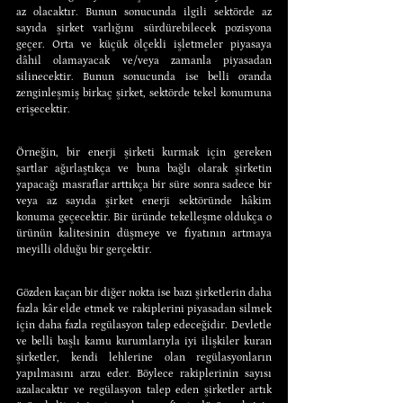
az olacaktır. Bunun sonucunda ilgili sektörde az 
sayıda şirket varlığını sürdürebilecek pozisyona 
geçer. Orta ve küçük ölçekli işletmeler piyasaya 
dâhil olamayacak ve/veya zamanla piyasadan 
silinecektir. Bunun sonucunda ise belli oranda 
zenginleşmiş birkaç şirket, sektörde tekel konumuna 
erişecektir.
Örneğin, bir enerji şirketi kurmak için gereken 
şartlar ağırlaştıkça ve buna bağlı olarak şirketin 
yapacağı masraflar arttıkça bir süre sonra sadece bir 
veya az sayıda şirket enerji sektöründe hâkim 
konuma geçecektir. Bir üründe tekelleşme oldukça o 
ürünün kalitesinin düşmeye ve fiyatının artmaya 
meyilli olduğu bir gerçektir.
Gözden kaçan bir diğer nokta ise bazı şirketlerin daha 
fazla kâr elde etmek ve rakiplerini piyasadan silmek 
için daha fazla regülasyon talep edeceğidir. Devletle 
ve belli başlı kamu kurumlarıyla iyi ilişkiler kuran 
şirketler, kendi lehlerine olan regülasyonların 
yapılmasını arzu eder. Böylece rakiplerinin sayısı 
azalacaktır ve regülasyon talep eden şirketler artık 