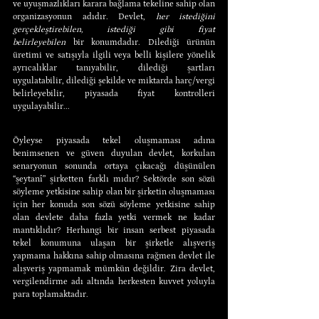
ve uyuşmazlıkları karara bağlama tekeline sahip olan 
organizasyonun adıdır. Devlet, 
her istediğini 
gerçekleştirebilen, istediği gibi fiyat 
belirleyebilen
 bir konumdadır. Dilediği ürünün 
üretimi ve satışıyla ilgili veya belli kişilere yönelik 
ayrıcalıklar tanıyabilir, dilediği şartları 
uygulatabilir, dilediği şekilde ve miktarda harç/vergi 
belirleyebilir, piyasada fiyat kontrolleri 
uygulayabilir...
Öyleyse piyasada tekel oluşmaması adına 
benimsenen ve güven duyulan devlet, korkulan 
senaryonun sonunda ortaya çıkacağı düşünülen 
“şeytanî” şirketten farklı mıdır? Sektörde son sözü 
söyleme yetkisine sahip olan bir şirketin oluşmaması 
için her konuda son sözü söyleme yetkisine sahip 
olan devlete daha fazla yetki vermek ne kadar 
mantıklıdır? Herhangi bir insan serbest piyasada 
tekel konumuna ulaşan bir şirketle alışveriş 
yapmama hakkına sahip olmasına rağmen devlet ile 
alışveriş yapmamak mümkün değildir. Zira devlet, 
vergilendirme adı altında herkesten kuvvet yoluyla 
para toplamaktadır.