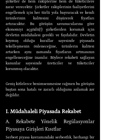
şirketler de hem rakiplerine hem de tüketicilere 
zarar verecektir. Şirketler rakiplerinin faaliyetlerini 
engellemek için her türlü yola başvuracak ve kendi 
ürünlerinin kalitesini düşürerek fiyatları 
artıracaktır. Bu görüşün savunucularına göre 
ekonomiyi açgözlü(!) şirketlerden korumak için 
devletin müdahalesi gerekli ve faydalıdır. Devletin 
koymuş olduğu kurallar sayesinde piyasada 
tekelleşmenin önleneceğine, ürünlerin kalitesi 
artarken aynı zamanda fiyatların artmasının 
engelleneceğine inanılır. Böylece rekabeti sağlayan 
kanunlar sayesinde üreticiler ve tüketiciler 
korunmuş olacaktır.
Geniş kitlelerce benimsenmesine rağmen bu görüşün 
baştan sona hatalı ve zararlı olduğunu anlamak zor 
değildir.
I. Müdahaleli Piyasada Rekabet
A. Rekabete Yönelik Regülasyonlar 
Piyasaya Girişleri Kısıtlar
Serbest piyasa kavramındaki serbestlik, herhangi bir 