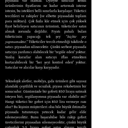
piyasada var olamaz. Öyleyse satıcılar kendi 
ürünlerinin fiyatlarını ne kadar artırmak isterse 
istesin, bu istekleri belli sınırlarla karşılaşır: Tüketici 
tercihleri ve rakipler (ve elbette piyasadaki toplam 
para miktarı). Çok fazla kâr etmek için çok yüksek 
fiyat belirleyen satıcının ürününü, tüketiciler satın 
almak zorunda değildir. Fiyatı pahalı bulan 
tüketicinin yapacağı tek şey “
hiçbir şey 
yapmamaktır.
” Tüketiciler tercih etmediği takdirde o 
satıcı piyasadan silinecektir. Çünkü serbest piyasada 
satıcıya yardımcı olabilecek bir “regüle eden” yoktur. 
Yanlış kararlar alan satıcıyı iflas etmekten 
kurtarabilecek bir “her şeyi kontrol eden” yoktur. 
Satıcılar ve alıcılar karşı karşıyadır.
Teknolojik aletler, mobilya, gıda ürünleri gibi sayısız 
alandaki çeşitlilik ve ucuzluk, piyasa rekabetinin bir 
sonucudur. Günümüzde bir gofreti 850 liraya satmak 
isteyen biri, regülasyonsuz piyasada var olabilir mi? 
Hangi tüketici bir gofret için 850 lira vermeye razı 
olur? Bu kişinin müşterileri olsa bile büyük ihtimalle 
piyasada tutunmaya yetecek kadar gelir elde 
edemeyecektir. Bunu başarabilse bile rakip gofret 
üreticilerini piyasadan silemeyecektir, çünkü büyük 
çoğunluk 3-5 liraya gofret satın almayı tercih 