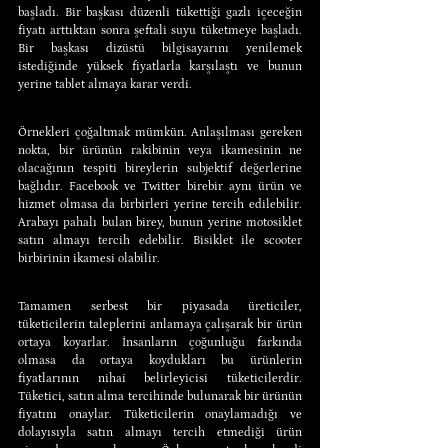
başladı. Bir başkası düzenli tükettiği gazlı içeceğin 
fiyatı arttıktan sonra şeftali suyu tüketmeye başladı. 
Bir başkası dizüstü bilgisayarını yenilemek 
istediğinde yüksek fiyatlarla karşılaştı ve bunun 
yerine tablet almaya karar verdi.
Örnekleri çoğaltmak mümkün. Anlaşılması gereken 
nokta, bir ürünün rakibinin veya ikamesinin ne 
olacağının tespiti bireylerin subjektif değerlerine 
bağlıdır. Facebook ve Twitter birebir aynı ürün ve 
hizmet olmasa da birbirleri yerine tercih edilebilir. 
Arabayı pahalı bulan birey, bunun yerine motosiklet 
satın almayı tercih edebilir. Bisiklet ile scooter 
birbirinin ikamesi olabilir.
Tamamen serbest bir piyasada üreticiler, 
tüketicilerin taleplerini anlamaya çalışarak bir ürün 
ortaya koyarlar. İnsanların çoğunluğu farkında 
olmasa da ortaya koydukları bu ürünlerin 
fiyatlarının nihai belirleyicisi tüketicilerdir. 
Tüketici, satın alma tercihinde bulunarak bir ürünün 
fiyatını onaylar. Tüketicilerin onaylamadığı ve 
dolayısıyla satın almayı tercih etmediği ürün 