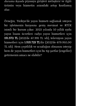
duruma kıyasla
 piyasaya girişleri zorlaştırır ve ilgili 
ürünün veya hizmetin arzındaki artışı kısıtlamış 
olur.
Örneğin, Türkiye’de yayın hizmeti sağlamak isteyen 
bir işletmenin karşısına geniş mevzuat ve RTÜK 
isimli bir kurum çıkar. 2023 yılında 10 yıllık uydu 
yayın lisans ücretleri radyo yayın hizmetleri için 
151.572 TL
 (2022’de 67.991 TL idi), televizyon yayın 
hizmetleri için 
1.515.723 TL
’dir (2022’de 679.910,00 
TL idi). Hem çeşitlilik ve ucuzluğun olmasını isteyip 
hem de yayın hizmetleri için bu tip şartlar (engeller) 
getirmenin amacı ne olabilir?