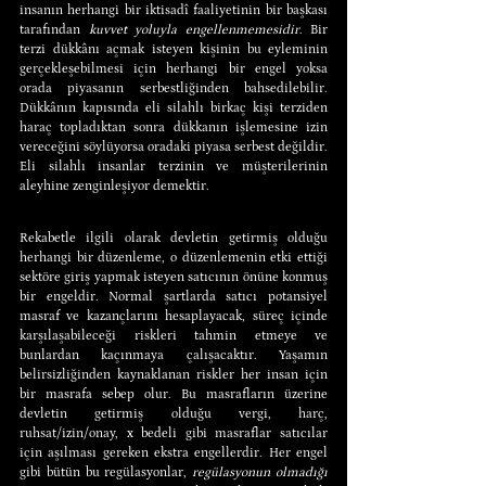
insanın herhangi bir iktisadî faaliyetinin bir başkası 
tarafından 
kuvvet yoluyla engellenmemesidir
. Bir 
terzi dükkânı açmak isteyen kişinin bu eyleminin 
gerçekleşebilmesi için herhangi bir engel yoksa 
orada piyasanın serbestliğinden bahsedilebilir. 
Dükkânın kapısında eli silahlı birkaç kişi terziden 
haraç topladıktan sonra dükkanın işlemesine izin 
vereceğini söylüyorsa oradaki piyasa serbest değildir. 
Eli silahlı insanlar terzinin ve müşterilerinin 
aleyhine zenginleşiyor demektir.
Rekabetle ilgili olarak devletin getirmiş olduğu 
herhangi bir düzenleme, o düzenlemenin etki ettiği 
sektöre giriş yapmak isteyen satıcının önüne konmuş 
bir engeldir. Normal şartlarda satıcı potansiyel 
masraf ve kazançlarını hesaplayacak, süreç içinde 
karşılaşabileceği riskleri tahmin etmeye ve 
bunlardan kaçınmaya çalışacaktır. Yaşamın 
belirsizliğinden kaynaklanan riskler her insan için 
bir masrafa sebep olur. Bu masrafların üzerine 
devletin getirmiş olduğu vergi, harç, 
ruhsat/izin/onay, x bedeli gibi masraflar satıcılar 
için aşılması gereken ekstra engellerdir. Her engel 
gibi bütün bu regülasyonlar, 
regülasyonun olmadığı 