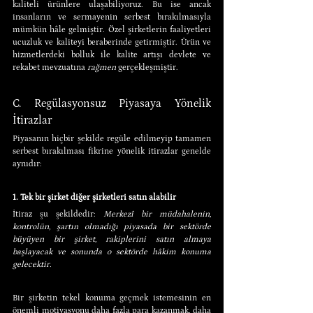
kaliteli ürünlere ulaşabiliyoruz. Bu ise ancak 
insanların ve sermayenin serbest bırakılmasıyla 
mümkün hâle gelmiştir. Özel şirketlerin faaliyetleri 
ucuzluk ve kaliteyi beraberinde getirmiştir. Ürün ve 
hizmetlerdeki bolluk ile kalite artışı devlete ve 
rekabet mevzuatına 
rağmen 
gerçekleşmiştir.
C. Regülasyonsuz Piyasaya Yönelik 
İtirazlar
Piyasanın hiçbir şekilde regüle edilmeyip tamamen 
serbest bırakılması fikrine yönelik itirazlar genelde 
aynıdır:
1. Tek bir şirket diğer şirketleri satın alabilir
İtiraz şu şekildedir: 
Merkezî bir müdahalenin, 
kontrolün, şartın olmadığı piyasada bir sektörde 
büyüyen bir şirket, rakiplerini satın almaya 
başlayacak ve sonunda o sektörde hâkim konuma 
gelecektir.
Bir şirketin tekel konuma geçmek istemesinin en 
önemli motivasyonu daha fazla para kazanmak, daha 