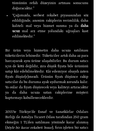
tümünün refah düzeyinin artması sonucunu 
doğuracaktır.”
“Çağımızda, serbest rekabet piyasasından söz 
edildiğinde, anonim rakiplerin verimlilik, daha 
kaliteli mal veya hizmet sunma ya da 
daha 
ucuz
 mal arz etme yolundaki uğraşları kast 
edilmektedir.”
Bir ürün veya hizmetin daha ucuza satılması 
tüketicilerin lehinedir. Tüketiciler artık daha az para 
harcayarak aynı ürüne ulaşabilirler. Bu durum satıcı 
için de kötü değildir, zira düşük fiyata bile ürününü 
satıp kâr edebilmektedir. Kâr edemiyor olsaydı zaten 
fiyatı düşür(e)mezdi. Ürünün fiyatı düşünce rakip 
satıcılar da bu duruma ayak uydurmak zorunda kalır. 
Ya onlar da fiyatı düşürecek veya kaliteyi artıracaktır 
ya da daha ucuza satan rakiplerine müşteri 
kaptırmayı kabulleneceklerdir.
2015’te Türkiye’de Esnaf ve Sanatkârlar Odaları 
Birliği ile Antalya Ticaret Odası tarafından 250 gram 
ekmeğin 1 TL’den satılması yönünde karar alınmış 
(
böyle bir karar rekabeti bozar
), fırın işleten bir satıcı 