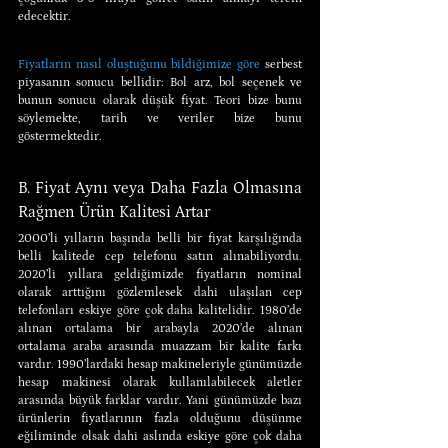
edecektir.
Fiyatların nasıl oluştuğunu bildiğimize göre
 serbest 
piyasanın sonucu bellidir: Bol arz, bol seçenek ve 
bunun sonucu olarak düşük fiyat. Teori bize bunu 
söylemekte, tarih ve veriler bize bunu 
göstermektedir.
B. Fiyat Aynı veya Daha Fazla Olmasına 
Rağmen Ürün Kalitesi Artar
2000’li yılların başında belli bir fiyat karşılığında 
belli kalitede cep telefonu satın alınabiliyordu. 
2020’li yıllara geldiğimizde fiyatların nominal 
olarak arttığını gözlemlesek dahi ulaşılan cep 
telefonları eskiye göre çok daha kalitelidir. 1980’de 
alınan ortalama bir arabayla 2020’de alınan 
ortalama araba arasında muazzam bir kalite farkı 
vardır. 1990’lardaki hesap makineleriyle günümüzde 
hesap makinesi olarak kullanılabilecek aletler 
arasında büyük farklar vardır. Yani günümüzde bazı 
ürünlerin fiyatlarının fazla olduğunu düşünme 
eğiliminde olsak dahi aslında eskiye göre çok daha 