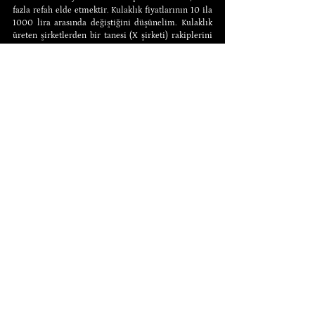
fazla refah elde etmektir. Kulaklık fiyatlarının 10 ila 
1000 lira arasında değiştiğini düşünelim. Kulaklık 
üreten şirketlerden bir tanesi (X şirketi) rakiplerini 
satın almaya başlasın. Bu satın alma işlemleri piyasa 
fiyatları üzerinden olacağı için ve satın alınan 
şirketler de fazla kâr etmek istedikleri için X 
şirketinin masrafları yüksek olacaktır. Satın alınan 
şirketlerin sayısı arttıkça bu masraflar da artacaktır. 
Artan bu masraflar karşısında daha da fazla kâr 
etmek isteyen X şirketi ne yapar? Ürettiği kulaklığın 
fiyatını mecburen artıracaktır. Kulaklık üreten tek 
şirket ürünün fiyatını, örneğin, 500 liraya çıkarır. Bu 
noktada artık piyasadaki fırsatı gören diğer 
potansiyel üreticiler kendi şirketlerini kurmaya 
başlayıp 500 liradan çok daha ucuza kulaklık üretir. 
Böylece X şirketinin tekel konumu sona erer. X 
şirketi sonsuza kadar bütün rakiplerini satın almaya 
ve kulaklık fiyatını yüksek tutmaya devam edemez. 
Unutmayalım ki kulaklık fiyatının artması üzerine 
piyasaya giren şirketlerin karşısında regülasyon veya 
silah zoru yoktur. Piyasa serbesttir.
Bir şirketin büyüdükçe tekel olacağına yönelik 
itirazlar ABD’de Standard Oil, American Tobacco, 