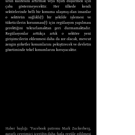
ürün kalitesini artırmak veya fiyatı düşürmek için 
çaba göstermeyecektir. Her ülkede kendi 
sektörlerinde belli bir konuma ulaşmış olan insanlar 
o sektörün sağlıklı(!) bir şekilde işlemesi ve 
tüketicilerin korunması(!) için regülasyon yapılması 
gerektiğini tekrarlamaktan geri durmamaktadır. 
Regülasyonlar arttıkça artık o sektöre yeni 
girişimcilerin eklenmesi daha da zor olacak, mevcut 
zengin şirketler konumlarını pekiştirecek ve devletin 
gözetiminde tekel konumlarını koruyacaktır.
Haber başlığı: “Facebook patronu Mark Zuckerberg, 
zararlı çevrimiçi içeriğin daha fazla regüle edilmesi 