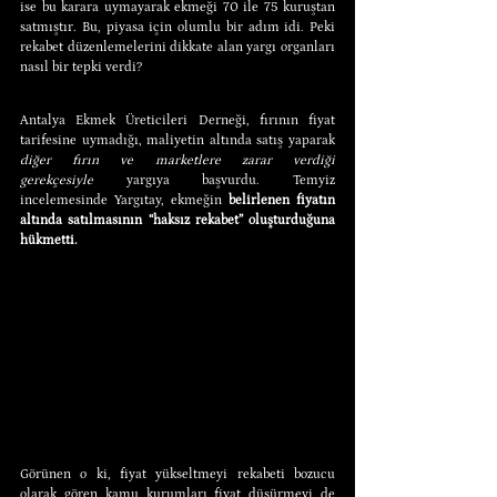
ise bu karara uymayarak ekmeği 70 ile 75 kuruştan 
satmıştır. Bu, piyasa için olumlu bir adım idi. Peki 
rekabet düzenlemelerini dikkate alan yargı organları 
nasıl bir tepki verdi?
Antalya Ekmek Üreticileri Derneği, fırının fiyat 
tarifesine uymadığı, maliyetin altında satış yaparak 
diğer fırın ve marketlere zarar verdiği 
gerekçesiyle
 yargıya başvurdu. Temyiz 
incelemesinde Yargıtay, ekmeğin 
belirlenen fiyatın 
altında satılmasının “haksız rekabet” oluşturduğuna 
hükmetti.
Görünen o ki, fiyat yükseltmeyi rekabeti bozucu 
olarak gören kamu kurumları fiyat düşürmeyi de 