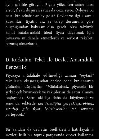
aynı şekilde görüyor. Fiyatı yükselten satıcı ceza 
yiyor, fiyatı düşüren satıcı da ceza yiyor. Öyleyse bu 
nasıl bir rekabet anlayışıdır? Devlet ve ilgili kamu 
kurumları fiyatın arz ve talep durumuna göre 
oluştuğundan habersiz olsa gerek. Aksi takdirde 
kendi kafalarındaki ideal fiyatı dayatmak için 
piyasaya müdahale etmezlerdi ve serbest rekabeti 
bozmuş olmazlardı.
D. Korkulan Tekel ile Devlet Arasındaki 
Benzerlik
Piyasaya müdahale edilmediği zaman “şeytanî” 
tekellerin oluşacağından endişe eden bir insanın 
gözünden düşünelim: “Müdahalesiz piyasada bir 
şirket çok büyüyecek ve rakiplerini de satın almaya 
başlayacak. Satın aldıkça daha da büyüyecek ve 
sonunda sektörde 
her istediğini gerçekleştirebilen, 
istediği gibi fiyat belirleyebilen
 bir konuma 
yerleşecek.”
Bir yandan da devletin özelliklerini hatırlayalım. 
Devlet, belli bir toprak parçasında kuvvet kullanma 