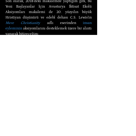
Son olarak, 2018’deki makalemde yaptığım gibi, bu 
Yeni Başlayanlar İçin Avusturya İktisat Ekolü 
Aksiyomları makalemi de 20. yüzyılın büyük 
Hristiyan düşünürü ve edebî dehası C.S. Lewis’in 
Mere Christianity
 adlı eserinden 
insan 
eyleminin
 aksiyomlarını desteklemek üzere bir alıntı 
yaparak bitireceğim:
Tüm evrende, hakkında dış gözlemlerden 
öğrenebileceğimizden daha fazlasını bildiğimiz tek 
bir şey vardır. Bu tek şey insandır. Biz sadece 
insanları gözlemlemiyoruz, biz insanız. Bu durumda, 
tabiri caizse, içeriden bilgiye sahibiz; bilgi sahibiyiz.
*
(*) Hemen ardından Lewis şunu eklemiştir: “
Ve bu 
nedenle, insanların kendilerini, kendilerinin 
yaratmadığı, denediklerinde dahi tam olarak 
unutamadıkları ve itaat etmeleri gerektiğini 
bildikleri bir ahlâk yasası altında bulduklarını 
biliyoruz.
”