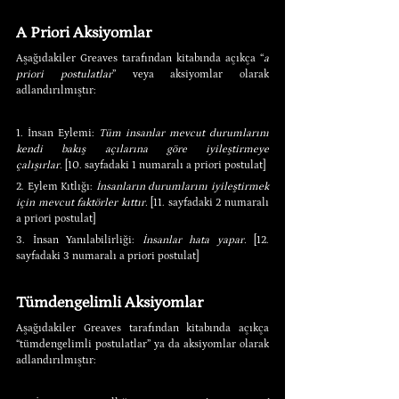
A Priori Aksiyomlar
Aşağıdakiler Greaves tarafından kitabında açıkça “
a 
priori postulatlar
” veya aksiyomlar olarak 
adlandırılmıştır:
1. İnsan Eylemi: 
Tüm insanlar mevcut durumlarını 
kendi bakış açılarına göre iyileştirmeye 
çalışırlar.
 [10. sayfadaki 1 numaralı a priori postulat]
2. Eylem Kıtlığı: 
İnsanların durumlarını iyileştirmek 
için mevcut faktörler kıttır.
 [11. sayfadaki 2 numaralı 
a priori postulat]
3. İnsan Yanılabilirliği: 
İnsanlar hata yapar.
 [12. 
sayfadaki 3 numaralı a priori postulat]
Tümdengelimli Aksiyomlar
Aşağıdakiler Greaves tarafından kitabında açıkça 
“tümdengelimli postulatlar” ya da aksiyomlar olarak 
adlandırılmıştır: