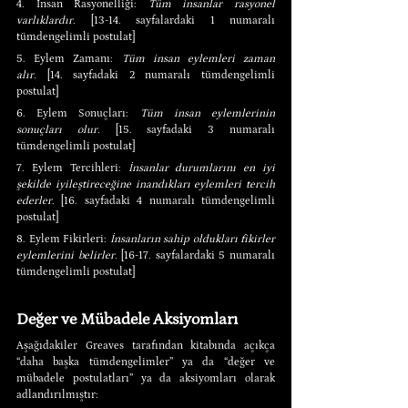
4. İnsan Rasyonelliği: 
Tüm insanlar rasyonel 
varlıklardır.
 [13-14. sayfalardaki 1 numaralı 
tümdengelimli postulat]
5. Eylem Zamanı: 
Tüm insan eylemleri zaman 
alır.
 [14. sayfadaki 2 numaralı tümdengelimli 
postulat]
6. Eylem Sonuçları: 
Tüm insan eylemlerinin 
sonuçları olur.
 [15. sayfadaki 3 numaralı 
tümdengelimli postulat]
7. Eylem Tercihleri: 
İnsanlar durumlarını en iyi 
şekilde iyileştireceğine inandıkları eylemleri tercih 
ederler.
 [16. sayfadaki 4 numaralı tümdengelimli 
postulat]
8. Eylem Fikirleri: 
İnsanların sahip oldukları fikirler 
eylemlerini belirler.
 [16-17. sayfalardaki 5 numaralı 
tümdengelimli postulat]
Değer ve Mübadele Aksiyomları
Aşağıdakiler Greaves tarafından kitabında açıkça 
“daha başka tümdengelimler” ya da “değer ve 
mübadele postulatları” ya da aksiyomları olarak 
adlandırılmıştır: