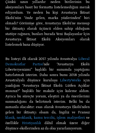
Çünkü uzun yıllardır neden birilerinin bu 
aksiyomları basit bir formatta listelemediğini merak 
ediyordum. Ve neden bu kişi Avusturya İktisat 
Ekolü’nün “önde gelen, marka yüzlerinden” biri 
olmadı? Görünüşe göre, Avusturya Ekolü’ne mensup 
bir iktisatçı olarak üçüncü elden sahip olduğum 
statüye rağmen, bunları burada Yeni Başlayanlar İçin 
Avusturya İktisat Ekolü Aksiyomları olarak 
listelemek bana düşüyor.
Bu listeyi ilk olarak 2017 yılında Avustralya 
Liberal 
Demokratlar Partisi
’nde “Avusturya Ekolü 
Liberteryenizmi” başlıklı bir sunumda yaptığımı 
hatırlatmak isterim. Daha sonra bunu 2018 yılında 
Avustralyalı düşünce kuruluşu 
LibertyWorks
 için 
yazdığım “Avusturya İktisat Ekolü: Lütfen Açıklar 
mısınız?” başlıklı bir makale için kaleme aldım. 
Ayrıca bu süreçte yorum, eleştiri ya da önerilerimi 
sunmadığımı da belirtmek isterim. Belki bu da 
zamanla olacaktır: esas olarak Avusturya Ekolü’nden 
gelen bir iktisatçı olsam da, İngiliz ve Fransız 
klasik
,
 neoklasik
,
 kamu tercihi
,
 işlem maliyetleri
 ve 
özellikle 
Hristiyanlık
 dâhil olmak üzere diğer 
düşünce ekollerinden az da olsa yararlanıyorum.