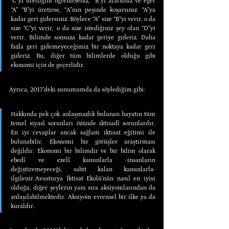
“C”yi ürettiğini öğrenirseniz, “B”yi ararsınız ve eğer 
“A” “B”yi üretirse, “A”nın peşinde koşarsınız. “A”ya 
kadar geri gidersiniz. Böylece “A” size “B”yi verir, o da 
size “C”yi verir, o da size istediğiniz şey olan “D”yi 
verir. Bilimde sonsuza kadar geriye gideriz. Daha 
fazla geri gidemeyeceğimiz bir noktaya kadar geri 
gideriz. Bu, diğer tüm bilimlerde olduğu gibi 
ekonomi için de geçerlidir.
Ayrıca, 2017’deki sunumumda da söylediğim gibi:
Hakkında pek çok anlaşmazlık bulunan hayatın tüm 
temel siyasî sorunları özünde iktisadî sorunlardır. 
En iyi cevaplar ancak sağlam iktisat eğitimi ile 
bulunabilir. Ekonomi bir görüşler araştırması 
değildir. Ekonomi bir bilimdir ve bir bilim olarak 
ebedî ve ezelî kanunlarla -insanların 
değiştiremeyeceği, sabit kalan kanunlarla- 
ilgilenir.Avusturya İktisat Ekolü’nün nasıl en iyisi 
olduğu, diğer şeylerin yanı sıra aksiyomlarından da 
anlaşılabilmektedir. Aksiyom evrensel bir ilke ya da 
kuraldır.