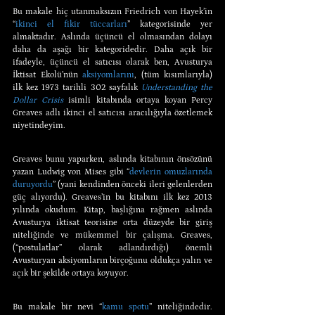
Bu makale hiç utanmaksızın Friedrich von Hayek’in 
“
ikinci el fikir tüccarları
” kategorisinde yer 
almaktadır. Aslında üçüncü el olmasından dolayı 
daha da aşağı bir kategoridedir. Daha açık bir 
ifadeyle, üçüncü el satıcısı olarak ben, Avusturya 
İktisat Ekolü’nün 
aksiyomlarını
, (tüm kısımlarıyla) 
ilk kez 1973 tarihli 302 sayfalık 
Understanding the 
Dollar Crisis
 isimli kitabında ortaya koyan Percy 
Greaves adlı ikinci el satıcısı aracılığıyla özetlemek 
niyetindeyim.
Greaves bunu yaparken, aslında kitabının önsözünü 
yazan Ludwig von Mises gibi “
devlerin omuzlarında 
duruyordu
” (yani kendinden önceki ileri gelenlerden 
güç alıyordu). Greaves’in bu kitabını ilk kez 2013 
yılında okudum. Kitap, başlığına rağmen aslında 
Avusturya iktisat teorisine orta düzeyde bir giriş 
niteliğinde ve mükemmel bir çalışma. Greaves, 
(“postulatlar” olarak adlandırdığı) önemli 
Avusturyan aksiyomların birçoğunu oldukça yalın ve 
açık bir şekilde ortaya koyuyor.
Bu makale bir nevi “
kamu spotu
” niteliğindedir. 