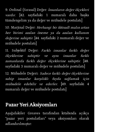
9. Ordinal (Sırasal) Değer: 
İnsanların değer ölçekleri 
vardır.
 [42. sayfadaki 1 numaralı daha başka 
tümdengelim ya da değer ve mübadele postulatı]
10. Marjinal Değer: 
Herhangi bir iktisadî malın artan 
her birimi azalan öneme ya da azalan kullanım 
değerine sahiptir. 
[44. sayfadaki 2 numaralı değer ve 
mübadele postulatı]
11. Subjektif Değer: 
Farklı insanlar farklı değer 
ölçeklerine sahiptir ve aynı insanlar farklı 
zamanlarda farklı değer ölçeklerine sahiptir.
 [48. 
sayfadaki 3 numaralı değer ve mübadele postulatı]
12. Mübadele Değeri: 
Sadece farklı değer ölçeklerine 
sahip insanlar karşılıklı fayda sağlamak için 
mübadele edebilir ve ederler. 
[49. sayfadaki 4 
numaralı değer ve mübadele postulatı]
Pazar Yeri Aksiyomları
Aşağıdakiler Greaves tarafından kitabında açıkça 
“pazar yeri postulatları” veya aksiyomları olarak 
adlandırılmıştır: