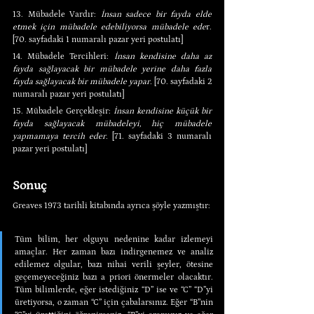
13. Mübadele Vardır: 
İnsan sadece bir fayda elde 
etmek için mübadele edebiliyorsa mübadele ede
r. 
[70. sayfadaki 1 numaralı pazar yeri postulatı]
14. Mübadele Tercihleri: 
İnsan kendisine daha az 
fayda sağlayacak bir mübadele yerine daha fazla 
fayda sağlayacak bir mübadele yapar.
 [70. sayfadaki 2 
numaralı pazar yeri postulatı]
15. Mübadele Gerçekleşir: 
İnsan kendisine küçük bir 
fayda sağlayacak mübadeleyi, hiç mübadele 
yapmamaya tercih eder.
 [71. sayfadaki 3 numaralı 
pazar yeri postulatı]
Sonuç
Greaves 1973 tarihli kitabında ayrıca şöyle yazmıştır:
Tüm bilim, her olguyu nedenine kadar izlemeyi 
amaçlar. Her zaman bazı indirgenemez ve analiz 
edilemez olgular, bazı nihai verili şeyler, ötesine 
geçemeyeceğiniz bazı a priori önermeler olacaktır. 
Tüm bilimlerde, eğer istediğiniz “D” ise ve “C” “D”yi 
üretiyorsa, o zaman “C” için çabalarsınız. Eğer “B”nin 