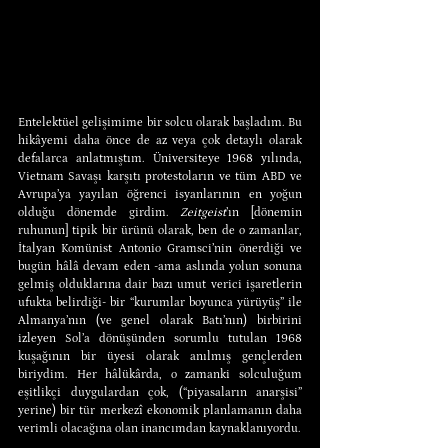
Entelektüel gelişimime bir solcu olarak başladım. Bu 
hikâyemi daha önce de az veya çok detaylı olarak 
defalarca anlatmıştım. Üniversiteye 1968 yılında, 
Vietnam Savaşı karşıtı protestoların ve tüm ABD ve 
Avrupa’ya yayılan öğrenci isyanlarının en yoğun 
olduğu dönemde girdim. 
Zeitgeist
’ın [dönemin 
ruhunun] tipik bir ürünü olarak, ben de o zamanlar, 
İtalyan Komünist Antonio Gramsci’nin önerdiği ve 
bugün hâlâ devam eden -ama aslında yolun sonuna 
gelmiş olduklarına dair bazı umut verici işaretlerin 
ufukta belirdiği- bir “kurumlar boyunca yürüyüş” ile 
Almanya’nın (ve genel olarak Batı’nın) birbirini 
izleyen Sol’a dönüşünden sorumlu tutulan 1968 
kuşağının bir üyesi olarak anılmış gençlerden 
biriydim. Her hâlükârda, o zamanki solculuğum 
eşitlikçi duygulardan çok, (“piyasaların anarşisi” 
yerine) bir tür merkezî ekonomik planlamanın daha 
verimli olacağına olan inancımdan kaynaklanıyordu.