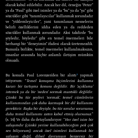
olarak kabul edilebilir. Ancak her dil, örneğin “Peter” 
ya da “Paul” gibi özel isimler ya da “bu” ya da “şu” gibi 
sözcükler gibi “tanımlayıcılar” kullanmak zorundadır 
ve “yüklemleyiciler”, yani tanımlanan nesnelerin 
belirli özelliklerini iddia eden ya da reddeden 
sözcükler kullanmak zorundadır. Aksi takdirde “bu 
şöyledir, böyledir” gibi en temel önermeleri bile 
herhangi bir “deneyimin” ifadesi olarak üretemezdik. 
Bununla birlikte, temel önermeler kullanılmaksızın, 
insanlar arasında hiçbir anlamlı iletişim mümkün 
olmazdı.
Bu konuda Paul Lorenzen’den bir alıntı
³
 yapmak 
istiyorum: “
Temel konuşma biçimlerini kullanma 
kararı bir tartışma konusu değildir. Bir ‘açıklama’ 
istemek ya da bir ‘neden’ sormak mantıklı değildir. 
Çünkü bu tür şeyleri ‘sormak’, temel cümlelerin 
kullanımından çok daha karmaşık bir dil kullanımı 
gerektirir. Başka bir deyişle, bu tür sorular sorarsanız, 
daha temel kullanımı zaten kabul etmiş olursunuz.
” 
(s. 14) Ve daha da detaylandırıyor: “
Her özel isim bir 
uzlaşımdır (çünkü yerine kullanabileceğim pek çok 
ses biliyorum), ancak özel isimleri kullanmak bir 
uzlaşım değil, dilsel davranışın benzersiz bir 