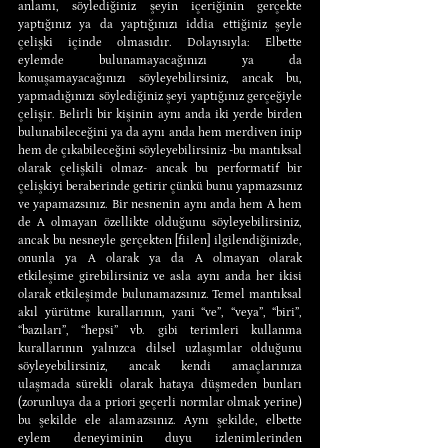
anlamı, söylediğiniz şeyin içeriğinin gerçekte 
yaptığınız ya da yaptığınızı iddia ettiğiniz şeyle 
çelişki içinde olmasıdır. Dolayısıyla: Elbette 
eylemde bulunamayacağınızı ya da 
konuşamayacağınızı söyleyebilirsiniz, ancak bu, 
yapmadığınızı söylediğiniz şeyi yaptığınız gerçeğiyle 
çelişir. Belirli bir kişinin aynı anda iki yerde birden 
bulunabileceğini ya da aynı anda hem merdiven inip 
hem de çıkabileceğini söyleyebilirsiniz -bu mantıksal 
olarak çelişkili olmaz- ancak bu performatif bir 
çelişkiyi beraberinde getirir çünkü bunu yapmazsınız 
ve yapamazsınız. Bir nesnenin aynı anda hem A hem 
de A olmayan özellikte olduğunu söyleyebilirsiniz, 
ancak bu nesneyle gerçekten [fiilen] ilgilendiğinizde, 
onunla ya A olarak ya da A olmayan olarak 
etkileşime girebilirsiniz ve asla aynı anda her ikisi 
olarak etkileşimde bulunamazsınız. Temel mantıksal 
akıl yürütme kurallarının, yani “ve”, “veya”, “biri”, 
“bazıları”, “hepsi” vb. gibi terimleri kullanma 
kurallarının yalnızca dilsel uzlaşımlar olduğunu 
söyleyebilirsiniz, ancak kendi amaçlarınıza 
ulaşmada sürekli olarak hataya düşmeden bunları 
(zorunluya da a priori geçerli normlar olmak yerine) 
bu şekilde ele alamazsınız. Aynı şekilde, elbette 
eylem deneyiminin duyu izlenimlerinden 