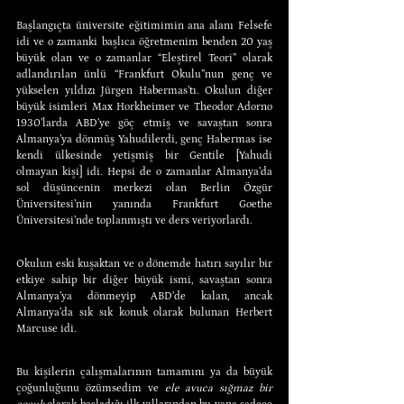
Başlangıçta üniversite eğitimimin ana alanı Felsefe 
idi ve o zamanki başlıca öğretmenim benden 20 yaş 
büyük olan ve o zamanlar “Eleştirel Teori” olarak 
adlandırılan ünlü “Frankfurt Okulu”nun genç ve 
yükselen yıldızı Jürgen Habermas’tı. Okulun diğer 
büyük isimleri Max Horkheimer ve Theodor Adorno 
1930’larda ABD’ye göç etmiş ve savaştan sonra 
Almanya’ya dönmüş Yahudilerdi, genç Habermas ise 
kendi ülkesinde yetişmiş bir Gentile [Yahudi 
olmayan kişi] idi. Hepsi de o zamanlar Almanya’da 
sol düşüncenin merkezi olan Berlin Özgür 
Üniversitesi’nin yanında Frankfurt Goethe 
Üniversitesi’nde toplanmıştı ve ders veriyorlardı.
Okulun eski kuşaktan ve o dönemde hatırı sayılır bir 
etkiye sahip bir diğer büyük ismi, savaştan sonra 
Almanya’ya dönmeyip ABD’de kalan, ancak 
Almanya’da sık sık konuk olarak bulunan Herbert 
Marcuse idi.
Bu kişilerin çalışmalarının tamamını ya da büyük 
çoğunluğunu özümsedim ve 
ele avuca sığmaz bir 