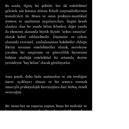
Bu arada, ilginç bir şekilde, her iki entelektüel 
gelenek, söz konusu Alman felsefi rasyonalistlerinin 
temsilcileri ile Mises ve onun praksiyo-mantıksal 
yöntem ve analizinin uygulayıcıları, bugün kendi 
alanları olan bir yanda bilim felsefesi, diğer yanda 
da ekonomi alanında büyük ölçüde “aykırı unsurlar” 
olarak kabul edilmektedir. Düşünme ve eylem 
alanında evrensel, yanlışlanamaz hakikatler olduğu 
fikrini savunan entelektüeller olarak, neredeyse 
çocuksu bir ampirizm ve görecelilik biçiminin 
hüküm sürdüğü entelektüel bir ortamda, deyim 
yerindeyse “baş belası” olarak görülüyorlar.
Ama şimdi, daha fazla uzatmadan ve söz verdiğim 
üzere, açıklayıcı olması ve bir sonuca varmak 
amacıyla praksiyolojik kavrayışlara dair birkaç örnek 
vereceğim.
Bir insan her ne yaparsa yapsın, bunu bir nedenle ve 
bir amaçla, yani gelecekte olması beklenen bazı 
durumları göz önünde bulundurarak yaptığından 
eminizdir; her ne yaparsa yapsın, bunu bazı 
amaçlara ulaşmak için uygun olduğunu düşündüğü 