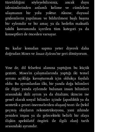
türetildiğini söyleyebilirsiniz, ancak duyu 
izlenimlerinden anlamlı kelime ve cümlelere 
ulaşmanın bir yolu yoktur. Aksine, duyusal 
gözlemlerin yapılması ve bildirilmesi başlı başına 
bir eylemdir ve bir amaç ya da hedefin maksatlı 
takibi kavramında içerilen tüm kategori ya da 
konseptleri de önceden varsayar.
Bu kadar konudan sapma yeter diyerek daha 
doğrudan Mises ve 
İnsan Eylemi
’ne geri dönüyorum.
Yine de, dil felsefesi alanına yaptığım bu küçük 
gezinti, Mises’in çalışmalarında yaptığı iki temel 
ayrımı açıklığa kavuşturmak için oldukça faydalı 
oldu: Bu ayrımlardan ilki, bir yanda doğa bilimleri 
ile diğer yanda eylemde bulunan insan bilimleri 
arasındaki ikili ayrım ya da düalizm; ikincisi ise 
genel olarak sosyal bilimler içinde (apodiktik ya da 
sentetik a priori önermelerden oluşan) teori ile (tekil 
geçmiş olayların rekonstrüksiyonu, yani zihinde 
yeniden inşası ya da gelecekteki belirli bir olaya 
ilişkin spekülatif öngörü ile ilgili olan) tarih 
arasındaki ayrımdır.