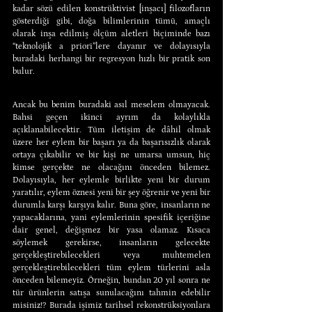
kadar sözü edilen konstrüktivist [inşacı] filozofların 
gösterdiği gibi, doğa bilimlerinin tümü, amaçlı 
olarak inşa edilmiş ölçüm aletleri biçiminde bazı 
“teknolojik a priori”lere dayanır ve dolayısıyla 
buradaki herhangi bir regresyon hızlı bir pratik son 
bulur.
Ancak bu benim buradaki asıl meselem olmayacak. 
Bahsi geçen ikinci ayrım da kolaylıkla 
açıklanabilecektir. Tüm iletişim de dâhil olmak 
üzere her eylem bir başarı ya da başarısızlık olarak 
ortaya çıkabilir ve bir kişi ne umarsa umsun, hiç 
kimse gerçekte ne olacağını önceden bilemez. 
Dolayısıyla, her eylemle birlikte yeni bir durum 
yaratılır, eylem öznesi yeni bir şey öğrenir ve yeni bir 
durumla karşı karşıya kalır. Buna göre, insanların ne 
yapacaklarına, yani eylemlerinin spesifik içeriğine 
dair genel, değişmez bir yasa olamaz. Kısaca 
söylemek gerekirse, insanların gelecekte 
gerçekleştirebilecekleri veya muhtemelen 
gerçekleştirebilecekleri tüm eylem türlerini asla 
önceden bilemeyiz. Örneğin, bundan 20 yıl sonra ne 
tür ürünlerin satışa sunulacağını tahmin edebilir 
misiniz!? Burada işimiz tarihsel rekonstrüksiyonlara 