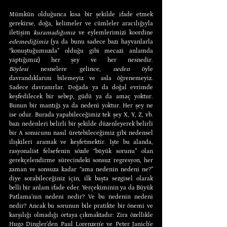
Mümkün olduğunca kısa bir şekilde ifade etmek 
gerekirse, doğa, kelimeler ve cümleler aracılığıyla 
iletişim 
kuramadığımız
 ve eylemlerimizi koordine 
edemediğimiz
 (ya da bunu sadece bazı hayvanlarla 
“konuştuğumuzda” olduğu gibi mecazi anlamda 
yaptığımız) her şey ve her nesnedir. 
Böylesi
 nesnelere gelince, 
neden
 öyle 
davrandıklarını bilemeyiz ve asla öğrenemeyiz. 
Sadece davranırlar. Doğada ya da doğal evrimde 
keşfedilecek bir sebep, güdü ya da amaç yoktur. 
Bunun bir mantığı ya da nedeni yoktur. Her şey ne 
ise odur. Burada yapabileceğimiz tek şey X, Y, Z, vb. 
bazı nedenleri belirli bir şekilde düzenleyerek belirli 
bir A sonucunu nasıl üretebileceğimiz gibi nedensel 
ilişkileri aramak ve keşfetmektir. İşte bu alanda, 
rasyonalist felsefenin sözde “büyük sorunu” olan 
gerekçelendirme sürecindeki sonsuz regresyon, her 
zaman ve sonsuza kadar “ama nedenin nedeni ne?” 
diye sorabileceğiniz için, ilk başta sezgisel olarak 
belli bir anlam ifade eder. Yerçekiminin ya da Büyük 
Patlama’nın nedeni nedir? Ve bu nedenin nedeni 
nedir? Ancak bu sorunun bile pratikte bir önemi ve 
karşılığı olmadığı ortaya çıkmaktadır: Zira özellikle 
Hugo Dingler’den Paul Lorenzen’e ve Peter Janich’e 