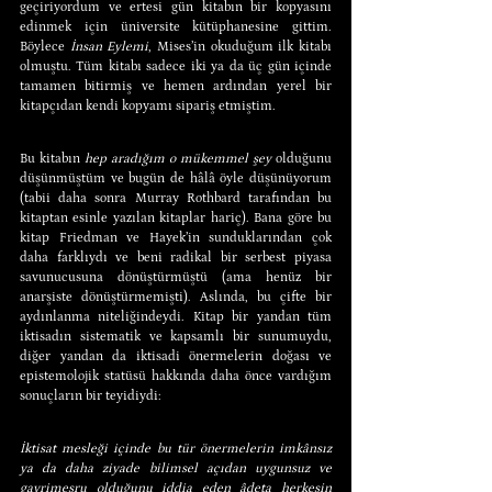
geçiriyordum ve ertesi gün kitabın bir kopyasını 
edinmek için üniversite kütüphanesine gittim. 
Böylece 
İnsan Eylemi
, Mises’in okuduğum ilk kitabı 
olmuştu. Tüm kitabı sadece iki ya da üç gün içinde 
tamamen bitirmiş ve hemen ardından yerel bir 
kitapçıdan kendi kopyamı sipariş etmiştim.
Bu kitabın 
hep aradığım o mükemmel şey
 olduğunu 
düşünmüştüm ve bugün de hâlâ öyle düşünüyorum 
(tabii daha sonra Murray Rothbard tarafından bu 
kitaptan esinle yazılan kitaplar hariç). Bana göre bu 
kitap Friedman ve Hayek’in sunduklarından çok 
daha farklıydı ve beni radikal bir serbest piyasa 
savunucusuna dönüştürmüştü (ama henüz bir 
anarşiste dönüştürmemişti). Aslında, bu çifte bir 
aydınlanma niteliğindeydi. Kitap bir yandan tüm 
iktisadın sistematik ve kapsamlı bir sunumuydu, 
diğer yandan da iktisadi önermelerin doğası ve 
epistemolojik statüsü hakkında daha önce vardığım 
sonuçların bir teyidiydi:
İktisat mesleği içinde bu tür önermelerin imkânsız 
ya da daha ziyade bilimsel açıdan uygunsuz ve 
gayrimeşru olduğunu iddia eden âdeta herkesin 