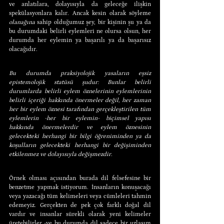
ve anlatılara, dolayısıyla da geleceğe ilişkin 
spekülasyonlara kalır. Ancak kesin olarak söyleme 
olanağına 
sahip olduğumuz şey, bir kişinin şu ya da 
bu durumdaki belirli eylemleri ne olursa olsun, her 
durumda her eylemin ya başarılı ya da başarısız 
olacağıdır.
Bu durumda praksiyolojik yasaların eşsiz 
epistemolojik statüsü şudur: Bunlar belirli 
durumlarda belirli eylem öznelerinin eylemlerinin 
belirli içeriği hakkında önermeler değil, her zaman 
her bir eylem öznesi tarafından gerçekleştirilen tüm 
eylemlerin -her bir eylemin- biçimsel yapısı 
hakkında önermelerdir ve eylem öznesinin 
gelecekteki herhangi bir bilgi öğreniminden ya da 
koşulların gelecekteki herhangi bir değişiminden 
etkilenmez ve dolayısıyla değişmezdir.
Örnek olması açısından burada dil felsefesine bir 
benzetme yapmak istiyorum. İnsanların konuşacağı 
veya yazacağı tüm kelimeleri veya cümleleri tahmin 
edemeyiz. Gerçekten de pek çok farklı doğal dil 
vardır ve insanlar sürekli olarak yeni kelimeler 
üretebilirler -ve bu durumda dil sadece bir uzlaşım 