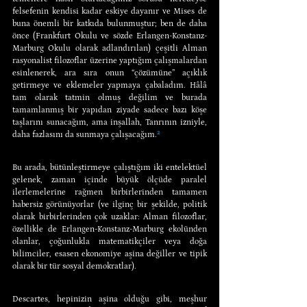
felsefenin kendisi kadar eskiye dayanır ve Mises de 
buna önemli bir katkıda bulunmuştur; ben de daha 
önce (Frankfurt Okulu ve sözde Erlangen-Konstanz-
Marburg Okulu olarak adlandırılan) çeşitli Alman 
rasyonalist filozoflar üzerine yaptığım çalışmalardan 
esinlenerek, ara sıra onun “çözümüne” açıklık 
getirmeye ve eklemeler yapmaya çabaladım. Hâlâ 
tam olarak tatmin olmuş değilim ve burada 
tamamlanmış bir yapıdan ziyade sadece bazı köşe 
taşlarını sunacağım, ama inşallah, Tanrının izniyle, 
daha fazlasını da sunmaya çalışacağım.
²
Bu arada, bütünleştirmeye çalıştığım iki entelektüel 
gelenek, zaman içinde büyük ölçüde paralel 
ilerlemelerine rağmen birbirlerinden tamamen 
habersiz görünüyorlar (ve ilginç bir şekilde, politik 
olarak birbirlerinden çok uzaklar: Alman filozoflar, 
özellikle de Erlangen-Konstanz-Marburg ekolünden 
olanlar, çoğunlukla matematikçiler veya doğa 
bilimciler, esasen ekonomiye aşina değiller ve tipik 
olarak bir tür sosyal demokratlar).
Descartes, hepinizin aşina olduğu gibi, meşhur 