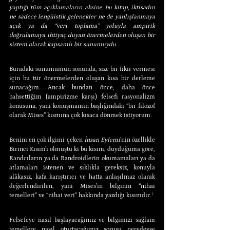
yaptığı tüm açıklamaların aksine, bu kitap, iktisadın 
ne sadece lengüistik gelenekler ne de yanlışlanmaya 
açık ya da “veri toplama” yoluyla ampirik 
doğrulamaya ihtiyaç duyan önermelerden oluşan bir 
sistem olarak kapsamlı bir sunumuydu.
Buradaki sunumumun sonunda, size bir fikir vermesi 
için bu tür önermelerden oluşan kısa bir derleme 
sunacağım. Ancak bundan önce, daha önce 
bahsettiğim (ampirizme karşı) felsefi rasyonalizm 
konusuna, yani konuşmamın başlığındaki “bir filozof 
olarak Mises” kısmına çok kısaca dönmek istiyorum.
Benim en çok ilgimi çeken 
İnsan Eylemi
’nin özellikle 
Birinci Kısım’ı olmuştu ki bu kısım, duyduğuma göre, 
Randcıların ya da Randroidlerin okumamaları ya da 
atlamaları istenen ve sıklıkla gereksiz, konuyla 
alâkasız, kafa karıştırıcı ve hatta anlaşılmaz olarak 
değerlendirilen, yani Mises’in bilginin “nihai 
temelleri” ve “nihai veri” hakkında yazdığı kısımdır.
¹
Felsefeye nasıl başlayacağımız ve bilgimizi sağlam 
temellere nasıl oturtacağımız sorusu neredeyse 