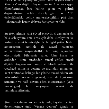
çocuk
 olarak başladığı ilk yıllarından bu yana sadece 
Almanya’nın değil, dünyanın en ünlü ve en saygın 
filozoflarından biri hâline gelen ve politik 
doğruculuğun, refah devletçiliğinin ve ABD 
önderliğindeki politik merkeziyetçiliğin piri olan 
Habermas da benim doktora danışmanım oldu.
Bu 1974 yılında, yani 50 yıl önceydi. O zamanlar da 
hâlâ solcuydum ama artık çok daha ılımlıydım ve 
tezimin siyaset felsefesiyle hiçbir ilgisi yoktu. Tezim 
ampirizmin, özellikle de David Hume’un 
ampirizminin rasyonalist(ik) bir bakış açısından 
eleştirisiydi. Dilerseniz bunu, John Locke ve 
ardından Hume tarafından temsil edilen büyük 
ölçüde Anglo-sakson ampirist felsefi gelenek ile 
Gottfried Wilhelm Leibniz ve ardından Immanuel 
Kant tarafından belirgin bir şekilde temsil edilen kıta 
felsefesinin rasyonalist geleneği arasındaki çok uzun 
zamandır ve hâlâ devam eden münazaranın (veya 
monologun) bir varyasyonu olarak da 
tanımlayabilirsiniz.
Şimdi bu çalışmanın benim içimde, hayatının erken 
dönemlerinde ünlü “Viyana Çevresi” içinde ve 