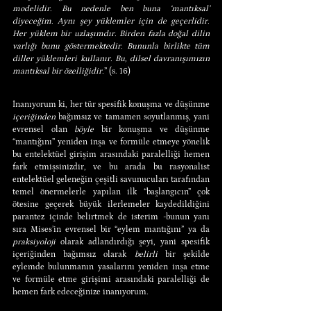
modelidir. Bu nedenle ben buna ‘mantıksal’ 
diyeceğim. Aynı şey yüklemler için de geçerlidir. 
Her yüklem bir uzlaşımdır. Birden fazla doğal dilin 
varlığı bunu göstermektedir. Bununla birlikte tüm 
diller yüklemleri kullanır. Bu, dilsel davranışımızın 
mantıksal bir özelliğidir.
” (s. 16)
İnanıyorum ki, her tür spesifik konuşma ve düşünme 
içeriğinden
 bağımsız ve tamamen soyutlanmış, yani 
evrensel olan 
böyle 
bir konuşma ve düşünme 
“mantığını” yeniden inşa ve formüle etmeye yönelik 
bu entelektüel girişim arasındaki paralelliği hemen 
fark etmişsinizdir, ve bu arada bu rasyonalist 
entelektüel geleneğin çeşitli savunucuları tarafından 
temel önermelerle yapılan ilk “başlangıcın” çok 
ötesine geçerek büyük ilerlemeler kaydedildiğini 
parantez içinde belirtmek de isterim -bunun yanı 
sıra Mises’in evrensel bir “eylem mantığını” ya da 
praksiyoloji
 olarak adlandırdığı şeyi, yani spesifik 
içeriğinden bağımsız olarak 
belirli
 bir şekilde 
eylemde bulunmanın yasalarını yeniden inşa etme 
ve formüle etme girişimi arasındaki paralelliği de 
hemen fark edeceğinize inanıyorum.