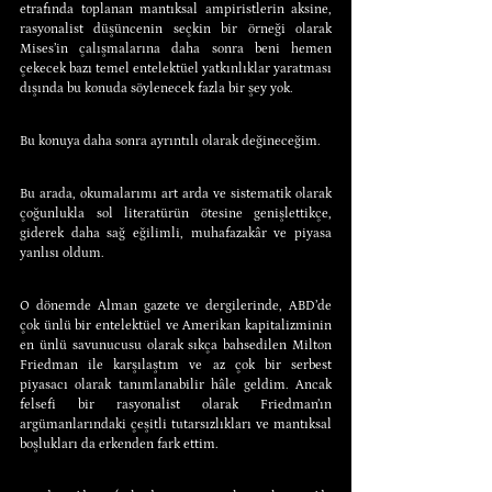
etrafında toplanan mantıksal ampiristlerin aksine, 
rasyonalist düşüncenin seçkin bir örneği olarak 
Mises’in çalışmalarına daha sonra beni hemen 
çekecek bazı temel entelektüel yatkınlıklar yaratması 
dışında bu konuda söylenecek fazla bir şey yok.
Bu konuya daha sonra ayrıntılı olarak değineceğim.
Bu arada, okumalarımı art arda ve sistematik olarak 
çoğunlukla sol literatürün ötesine genişlettikçe, 
giderek daha sağ eğilimli, muhafazakâr ve piyasa 
yanlısı oldum.
O dönemde Alman gazete ve dergilerinde, ABD’de 
çok ünlü bir entelektüel ve Amerikan kapitalizminin 
en ünlü savunucusu olarak sıkça bahsedilen Milton 
Friedman ile karşılaştım ve az çok bir serbest 
piyasacı olarak tanımlanabilir hâle geldim. Ancak 
felsefi bir rasyonalist olarak Friedman’ın 
argümanlarındaki çeşitli tutarsızlıkları ve mantıksal 
boşlukları da erkenden fark ettim.