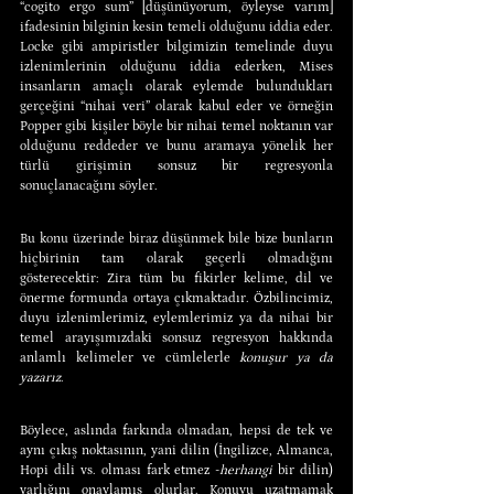
“cogito ergo sum” [düşünüyorum, öyleyse varım] 
ifadesinin bilginin kesin temeli olduğunu iddia eder. 
Locke gibi ampiristler bilgimizin temelinde duyu 
izlenimlerinin olduğunu iddia ederken, Mises 
insanların amaçlı olarak eylemde bulundukları 
gerçeğini “nihai veri” olarak kabul eder ve örneğin 
Popper gibi kişiler böyle bir nihai temel noktanın var 
olduğunu reddeder ve bunu aramaya yönelik her 
türlü girişimin sonsuz bir regresyonla 
sonuçlanacağını söyler.
Bu konu üzerinde biraz düşünmek bile bize bunların 
hiçbirinin tam olarak geçerli olmadığını 
gösterecektir: Zira tüm bu fikirler kelime, dil ve 
önerme formunda ortaya çıkmaktadır. Özbilincimiz, 
duyu izlenimlerimiz, eylemlerimiz ya da nihai bir 
temel arayışımızdaki sonsuz regresyon hakkında 
anlamlı kelimeler ve cümlelerle 
konuşur ya da 
yazarız
.
Böylece, aslında farkında olmadan, hepsi de tek ve 
aynı çıkış noktasının, yani dilin (İngilizce, Almanca, 
Hopi dili vs. olması fark etmez -
herhangi
 bir dilin) 
varlığını onaylamış olurlar. Konuyu uzatmamak 