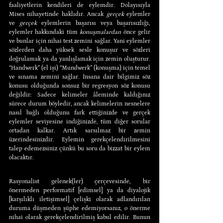
faaliyetlerin kendileri de eylemdir. Dolayısıyla 
Mises nihayetinde haklıdır. Ancak 
gerçek
 eylemler 
ve 
gerçek
 eylemlerin başarısı veya başarısızlığı, 
eylemler hakkındaki tüm 
konuşmalardan
 önce gelir 
ve bunlar için nihai test zemini sağlar. Yani eylemler 
sözlerden daha yüksek sesle konuşur ve sözleri 
doğrulamak ya da yanlışlamak için zemin oluşturur. 
“Handwerk” (el işi) “Mundwerk” (konuşma) için temel 
ve sınama zemini sağlar. İnsana dair bilgimiz söz 
konusu olduğunda sonsuz bir regresyon söz konusu 
değildir: Sadece kelimeler âleminde kaldığınız 
sürece durum böyledir, ancak kelimelerin nesnelere 
nasıl bağlı olduğunu fark ettiğinizde ve gerçek 
eylemler seviyesine indiğinizde, tüm diğer sorular 
ortadan kalkar. Artık sarsılmaz bir zemin 
üzerindesinizdir. Eylemin gerekçelendirilmesini 
talep edemezsiniz çünkü bu soru da bizzat bir eylem 
olacaktır.
Rasyonalist gelenek(ler) çerçevesinde, bir 
önermeden performatif [edimsel] ya da diyalojik 
[karşılıklı iletişimsel] çelişki olarak adlandırılan 
duruma düşmeden şüphe edemiyorsanız, o önerme 
nihai olarak gerekçelendirilmiş kabul edilir. Bunun 