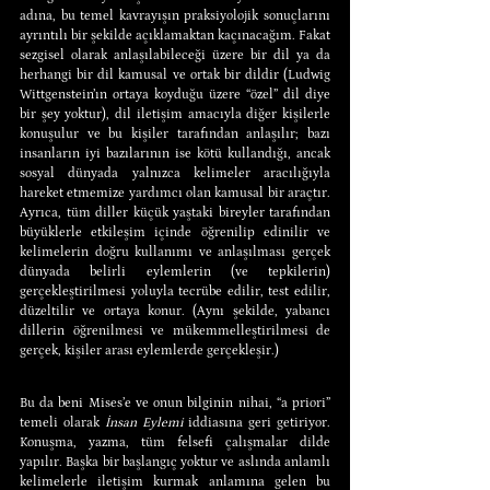
adına, bu temel kavrayışın praksiyolojik sonuçlarını 
ayrıntılı bir şekilde açıklamaktan kaçınacağım. Fakat 
sezgisel olarak anlaşılabileceği üzere bir dil ya da 
herhangi bir dil kamusal ve ortak bir dildir (Ludwig 
Wittgenstein’ın ortaya koyduğu üzere “özel” dil diye 
bir şey yoktur), dil iletişim amacıyla diğer kişilerle 
konuşulur ve bu kişiler tarafından anlaşılır; bazı 
insanların iyi bazılarının ise kötü kullandığı, ancak 
sosyal dünyada yalnızca kelimeler aracılığıyla 
hareket etmemize yardımcı olan kamusal bir araçtır. 
Ayrıca, tüm diller küçük yaştaki bireyler tarafından 
büyüklerle etkileşim içinde öğrenilip edinilir ve 
kelimelerin doğru kullanımı ve anlaşılması gerçek 
dünyada belirli eylemlerin (ve tepkilerin) 
gerçekleştirilmesi yoluyla tecrübe edilir, test edilir, 
düzeltilir ve ortaya konur. (Aynı şekilde, yabancı 
dillerin öğrenilmesi ve mükemmelleştirilmesi de 
gerçek, kişiler arası eylemlerde gerçekleşir.)
Bu da beni Mises’e ve onun bilginin nihai, “a priori” 
temeli olarak 
İnsan Eylemi
 iddiasına geri getiriyor. 
Konuşma, yazma, tüm felsefi çalışmalar dilde 
yapılır. Başka bir başlangıç yoktur ve aslında anlamlı 
kelimelerle iletişim kurmak anlamına gelen bu 