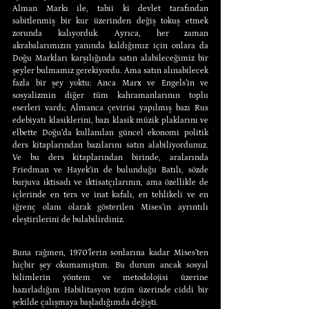
Alman Markı ile, tabii ki devlet tarafından 
sabitlenmiş bir kur üzerinden değiş tokuş etmek 
zorunda kalıyorduk. Ayrıca, her zaman 
akrabalarımızın yanında kaldığımız için onlara da 
Doğu Markları karşılığında satın alabileceğimiz bir 
şeyler bulmamız gerekiyordu. Ama satın alınabilecek 
fazla bir şey yoktu: Anca Marx ve Engels’in ve 
sosyalizmin diğer tüm kahramanlarının toplu 
eserleri vardı; Almanca çevirisi yapılmış bazı Rus 
edebiyatı klasiklerini, bazı klasik müzik plaklarını ve 
elbette Doğu’da kullanılan güncel ekonomi politik 
ders kitaplarından bazılarını satın alabiliyordunuz. 
Ve bu ders kitaplarından birinde, aralarında 
Friedman ve Hayek’in de bulunduğu Batılı, sözde 
burjuva iktisadı ve iktisatçılarının, ama özellikle de 
içlerinde en ters ve inat kafalı, en tehlikeli ve en 
iğrenç olanı olarak gösterilen Mises’in ayrıntılı 
eleştirilerini de bulabilirdiniz.
Buna rağmen, 1970’lerin sonlarına kadar Mises’ten 
hiçbir şey okumamıştım. Bu durum ancak sosyal 
bilimlerin yöntem ve metodolojisi üzerine 
hazırladığım Habilitasyon tezim üzerinde ciddi bir 
şekilde çalışmaya başladığımda değişti.