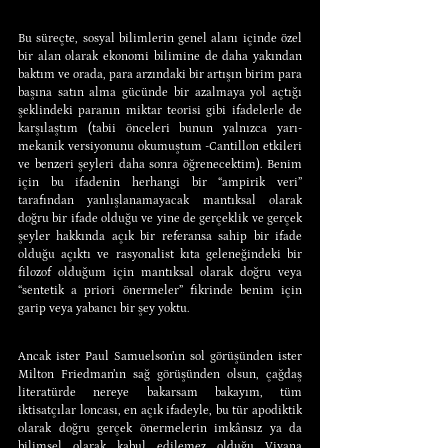
Bu süreçte, sosyal bilimlerin genel alanı içinde özel 
bir alan olarak ekonomi bilimine de daha yakından 
baktım ve orada, para arzındaki bir artışın birim para 
başına satın alma gücünde bir azalmaya yol açtığı 
şeklindeki paranın miktar teorisi gibi ifadelerle de 
karşılaştım (tabii önceleri bunun yalnızca yarı-
mekanik versiyonunu okumuştum -Cantillon etkileri 
ve benzeri şeyleri daha sonra öğrenecektim). Benim 
için bu ifadenin herhangi bir “ampirik veri” 
tarafından yanlışlanamayacak mantıksal olarak 
doğru bir ifade olduğu ve yine de gerçeklik ve gerçek 
şeyler hakkında açık bir referansa sahip bir ifade 
olduğu açıktı ve rasyonalist kıta geleneğindeki bir 
filozof olduğum için mantıksal olarak doğru veya 
“sentetik a priori önermeler” fikrinde benim için 
garip veya yabancı bir şey yoktu.
Ancak ister Paul Samuelson’ın sol görüşünden ister 
Milton Friedman’ın sağ görüşünden olsun, çağdaş 
literatürde nereye bakarsam bakayım, tüm 
iktisatçılar loncası, en açık ifadeyle, bu tür apodiktik 
olarak doğru gerçek önermelerin imkânsız ya da 
bilimsel olarak kabul edilemez olduğu Viyana 