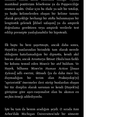
mantıksal pozitivizm felsefesine ya da Popperciliğe 
resmen aşıktı. Onlar için bu ifade ya salt bir totoloji, 
ya başka kelimelerden oluşan bir kelime tanımı 
olarak gerçekliğe herhangi bir atıfta bulunmayan bir 
lengüistik gelenek [dilsel uzlaşım] ya da ampirik 
doğrulama gerektiren veya ampirik verilerle test 
edilip prensipte yanlışlanabilir bir hipotezdi.
İlk başta bu beni şaşırtmıştı, ancak daha sonra, 
Hayek’in yazılarından birindeki tam olarak nerede 
olduğunu hatırlamadığım bir dipnotta, kendi akıl 
hocası olan, ancak Avusturya İktisat Okulu’nun farklı 
bir kolunu temsil eden Mises’e bir atıf buldum. Ve 
Hayek, bilhassa Mises’in 
Human Action
 [
İnsan 
Eylemi
] adlı eserini, iktisadı (ya da daha önce hiç 
duymadığım bir terim olan Praksiyoloji’yi) 
“aprioristik” önermeler ileri sürüp bunlardan oluşan 
bir tür disiplin olarak savunan ve kendi (Hayek’in) 
görüşüne göre aşırı-rasyonalist olan bu akımın en 
seçkin örneği addediyordu.
İşte bu tam da benim aradığım şeydi. O sırada Ann 
Arbor’daki Michigan Üniversitesi’nde bir sömestr 