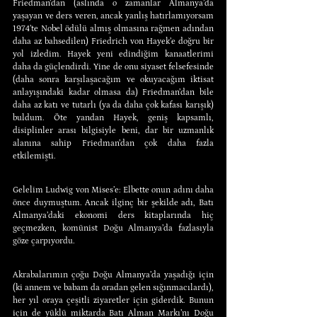
Friedman’dan (aslında o zamanlar Almanya’da 
yaşayan ve ders veren, ancak yanlış hatırlamıyorsam 
1974’te Nobel ödülü almış olmasına rağmen adından 
daha az bahsedilen) Friedrich von Hayek’e doğru bir 
yol izledim. Hayek yeni edindiğim kanaatlerimi 
daha da güçlendirdi. Yine de onu siyaset felsefesinde 
(daha sonra karşılaşacağım ve okuyacağım iktisat 
anlayışındaki kadar olmasa da) Friedman’dan bile 
daha az katı ve tutarlı (ya da daha çok kafası karışık) 
buldum. Öte yandan Hayek, geniş kapsamlı, 
disiplinler arası bilgisiyle beni, dar bir uzmanlık 
alanına sahip Friedman’dan çok daha fazla 
etkilemişti.
Gelelim Ludwig von Mises’e: Elbette onun adını daha 
önce duymuştum. Ancak ilginç bir şekilde adı, Batı 
Almanya’daki ekonomi ders kitaplarında hiç 
geçmezken, komünist Doğu Almanya’da fazlasıyla 
göze çarpıyordu.
Akrabalarımın çoğu Doğu Almanya’da yaşadığı için 
(ki annem ve babam da oradan gelen sığınmacılardı), 
her yıl oraya çeşitli ziyaretler için giderdik. Bunun 
için de yüklü miktarda Batı Alman Markı’nı Doğu 