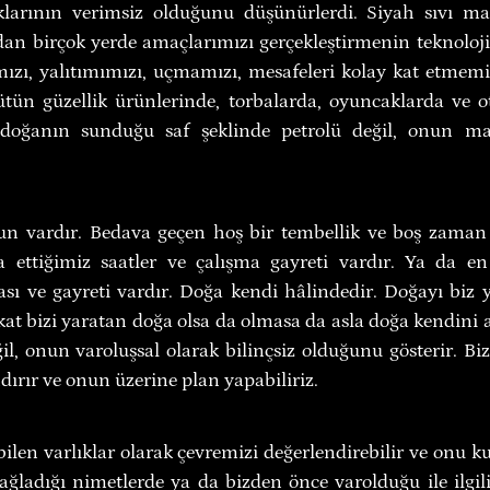
klarının verimsiz olduğunu düşünürlerdi. Siyah sıvı mad
an birçok yerde amaçlarımızı gerçekleştirmenin teknolojisi
ızı, yalıtımımızı, uçmamızı, mesafeleri kolay kat etmemiz
tün güzellik ürünlerinde, torbalarda, oyuncaklarda ve ot
 doğanın sunduğu saf şeklinde petrolü değil, onun marj
nun vardır. Bedava geçen hoş bir tembellik ve boş zaman
 ettiğimiz saatler ve çalışma gayreti vardır. Ya da en
ası ve gayreti vardır. Doğa kendi hâlindedir. Doğayı biz 
kat bizi yaratan doğa olsa da olmasa da asla doğa kendini
l, onun varoluşsal olarak bilinçsiz olduğunu gösterir. Bizle
dırır ve onun üzerine plan yapabiliriz.
ilen varlıklar olarak çevremizi değerlendirebilir ve onu ku
ağladığı nimetlerde ya da bizden önce varolduğu ile ilgili