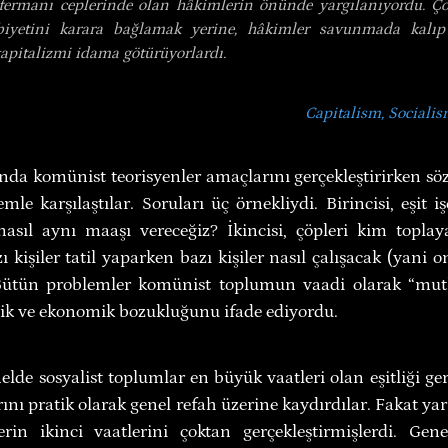
fermanı ceplerinde olan hâkimlerin önünde yargılanıyordu. Ç
ibiyetini karara bağlamak yerine, hâkimler savunmada kalıp
kapitalizmi idama götürüyorlardı.
Capitalism, Sociali
a komünist teorisyenler amaçlarını gerçekleştirirken söz
le karşılaştılar. Soruları üç örnekliydi. Birincisi, eşit iş
nasıl aynı maaşı vereceğiz? İkincisi, çöpleri kim toplay
kişiler tatil yaparken bazı kişiler nasıl çalışacak (yani 
Bütün problemler komünist toplumun vaadi olarak “mutlak
lojik ve ekonomik bozukluğunu ifade ediyordu.
lde sosyalist toplumlar en büyük vaatleri olan eşitliği ger
ını pratik olarak genel refah üzerine kaydırdılar. Fakat yarı
lerin ikinci vaatlerini çoktan gerçekleştirmişlerdi. Gen