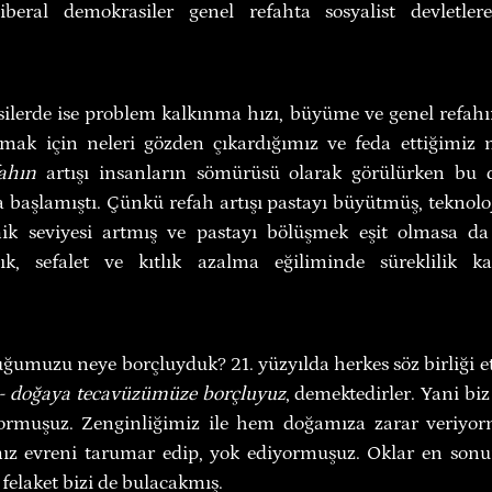
Liberal demokrasiler genel refahta sosyalist devletler
ilerde ise problem kalkınma hızı, büyüme ve genel refahın
ak için neleri gözden çıkardığımız ve feda ettiğimiz me
fahın
 artışı insanların sömürüsü olarak görülürken bu d
başlamıştı. Çünkü refah artışı pastayı büyütmüş, teknoloji
mik seviyesi artmış ve pastayı bölüşmek eşit olmasa d
ık, sefalet ve kıtlık azalma eğiliminde süreklilik kaz
ğumuzu neye borçluyduk? 21. yüzyılda herkes söz birliği et
le- doğaya tecavüzümüze borçluyuz
, demektedirler. Yani biz
ormuşuz. Zenginliğimiz ile hem doğamıza zarar veriyo
mız evreni tarumar edip, yok ediyormuşuz. Oklar en sonun
felaket bizi de bulacakmış.