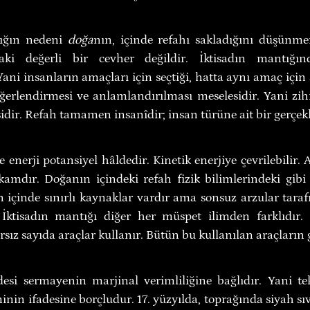
ığın nedeni 
doğa
nın, içinde refahı sakladığını düşünme
daki değerli bir cevher değildir. İktisadın mantığ
 Yani insanların amaçları için seçtiği, hatta aynı amaç için 
ğerlendirmesi ve anlamlandırılması meselesidir. Yani zihin
idir. Refah tamamen insanîdir; insan türüne ait bir gerçekli
e enerji potansiyel hâldedir. Kinetik enerjiye çevrilebilir. 
kamdır. Doğanın içindeki refah fizik bilimlerindeki gibi 
n içinde sınırlı kaynaklar vardır ama sonsuz arzular taraf
. İktisadın mantığı diğer her müspet ilimden farklıdır. 
rsız sayıda araçlar kullanır. Bütün bu kullanılan araçların g
desi sermayenin marjinal verimliliğine bağlıdır. Yani tek
minin ifadesine borçludur. 17. yüzyılda, toprağında siyah sı