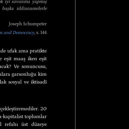
ok iyi savunma yapmış 
 başka iddianamelerle 
Joseph Schumpeter
sm and Democracy
, s. 144
de ufak ama pratikte 
e eşit maaş iken eşit 
acak? Ve sonuncusu, 
onlara garsonluğu kim 
 sosyal ve iktisadî 
çekleştiremediler. 20 
-kapitalist toplumlar 
el refahı üst düzeye 