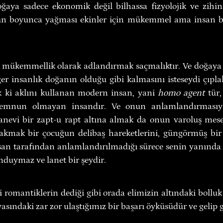
oğaya sadece ekonomik değil bilhassa fizyolojik ve zihins
n boyunca yağması ekinler için mükemmel ama insan bed
ükemmellik olarak adlandırmak saçmalıktır. Ve doğaya 
er insanlık doğanın olduğu gibi kalmasını isteseydi çıplak
 ki aklını kullanan modern insan, yani 
homo agent
 tür
mnun olmayan insandır. Ve onun anlamlandırmasıyl
nevi bir zapt-u rapt altına almak da onun varoluş mesele
akmak bir çocuğun delibaş hareketlerini, güngörmüş bir 
nsan tarafından anlamlandırılmadığı sürece senin yanında d
mduymaz ve lanet bir şeydir.
 romantiklerin dediği gibi orada elimizin altındaki bolluk
asındaki zar zor ulaştığımız bir başarı öyküsüdür ve gelip g