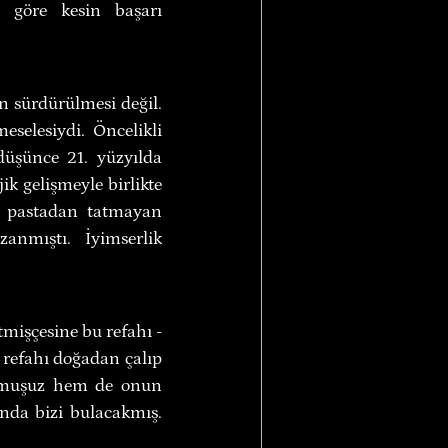
e göre kesin başarı 
 sürdürülmesi değil. 
selesiydi. Öncelikli 
üşünce 21. yüzyılda 
k gelişmeyle birlikte 
a pastadan tatmayan 
anmıştı. İyimserlik 
mişçesine bu refahı -
 refahı doğadan çalıp 
rmuşuz hem de onun 
da bizi bulacakmış. 