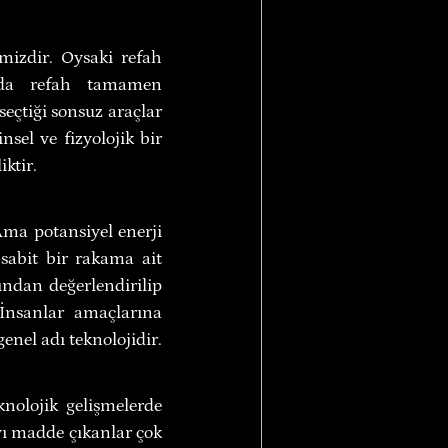
mizdir. Oysaki refah 
ında refah tamamen 
seçtiği sonsuz araçlar 
sel ve fizyolojik bir 
ktir.
Ama potansiyel enerji 
sabit bir rakama ait 
ından değerlendirilip 
İnsanlar amaçlarına 
enel adı teknolojidir.
nolojik gelişmelerde 
vı madde çıkanlar çok 