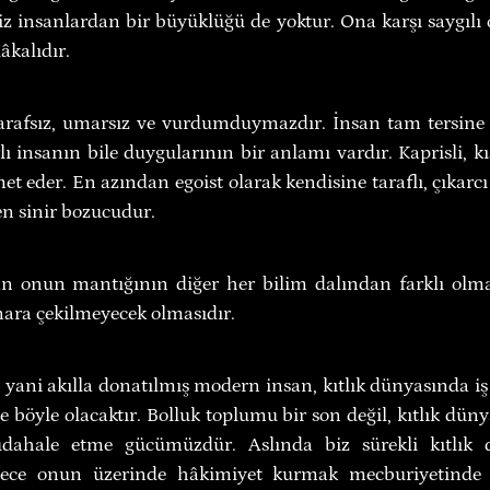
z insanlardan bir büyüklüğü de yoktur. Ona karşı saygılı
âkalıdır.
tarafsız, umarsız ve vurdumduymazdır. İnsan tam tersine bi
ı insanın bile duygularının bir anlamı vardır. Kaprisli, k
met eder. En azından egoist olarak kendisine taraflı, çıkarcı 
n sinir bozucudur.
an onun mantığının diğer her bilim dalından farklı olmas
enara çekilmeyecek olmasıdır.
yani akılla donatılmış modern insan, kıtlık dünyasında iş
 böyle olacaktır. Bolluk toplumu bir son değil, kıtlık dünya
dahale etme gücümüzdür. Aslında biz sürekli kıtlık d
sadece onun üzerinde hâkimiyet kurmak mecburiyetind