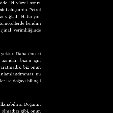
de iki yüzyıl sonra 
ni oluşturdu. Petrol 
i sağladı. Hatta yan 
omobillerde kendini 
inal verimliliğinde 
 yoktur. Daha önceki 
 azından bizim için 
yaratmadık, biz onun 
 anlamlandıramaz. Bu 
r ise doğayı bilinçli 
llanabiliriz. Doğanın 
 olmadığı gibi, onun 