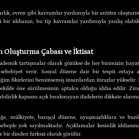
varlık, evren gibi kavramlar yardımıyla bir antitez oluştu
 bir iddianın, bu tip kavramlar yardımıyla yanlış olabil
 Oluşturma Çabası ve İktisat
demik tartışmalar olarak gözükse de her birimizin hayatın
sebebiyet verir. Sosyal düzene dair bir tespit ortaya at
ğim fikirlerini benimsemiş insanlardan itirazlar yükselir. B
ekilde öne sürülmesinin aptalca olduğu iddia edilir. Zira 
abilirlik kapısını açık bırakmayan ifadelerin dikkate alınma
ğe, mülkiyete, barışçıl düzene, uyuşmazlıklara ve bun
ebeple yok sayılmaktadır. Açıklamalar kesinlik iddiasında
e bir dinden farksız olarak görülür.