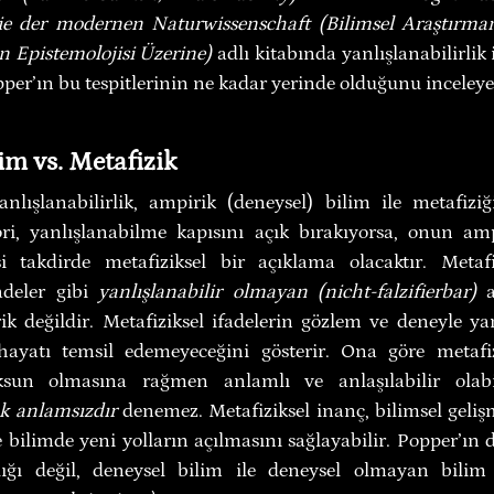
ie der modernen Naturwissenschaft
(Bilimsel Araştırma
n Epistemolojisi Üzerine) 
adlı kitabında yanlışlanabilirlik i
per’ın bu tespitlerinin ne kadar yerinde olduğunu inceleye
im vs. Metafizik
nlışlanabilirlik, ampirik (deneysel) bilim ile metafiziğ
eori, yanlışlanabilme kapısını açık bırakıyorsa, onun amp
si takdirde metafiziksel bir açıklama olacaktır. Metafiz
deler gibi 
yanlışlanabilir olmayan
(nicht-falzifierbar) 
 değildir. Metafiziksel ifadelerin gözlem ve deneyle ya
hayatı temsil edemeyeceğini gösterir. Ona göre metafizi
ak
anlamsızdır 
denemez. Metafiziksel inanç, bilimsel gelişm
e bilimde yeni yolların açılmasını sağlayabilir. Popper’ın
tlığı değil, deneysel bilim ile deneysel olmayan bilim