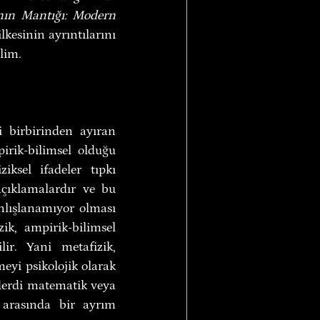
nın Mantığı: Modern 
lkesinin ayrıntılarını 
lim.
i birbirinden ayıran 
irik-bilimsel olduğu 
iksel ifadeler tıpkı 
açıklamalardır ve bu 
nlışlanamıyor olması 
k, ampirik-bilimsel 
karakterden yoksun olmasına rağmen anlamlı ve anlaşılabilir olabilir. Yani metafizik, 
eyi psikolojik olarak 
 derdi matematik veya 
 arasında bir ayrım 