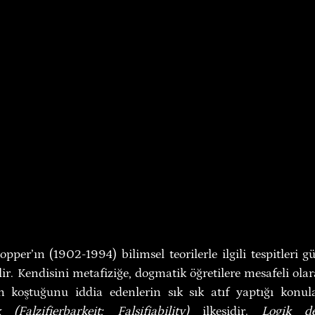
per’ın (1902-1994) bilimsel teorilerle ilgili tespitleri 
lir. Kendisini metafiziğe, dogmatik öğretilere mesafeli olar
k
(Falzifierbarkeit; Falsifiability)
 ilkesidir. 
Logik d