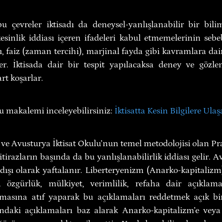
u çevreler iktisadı da deneysel-yanlışlanabilir bir bili
 kesinlik iddiası içeren ifadeleri kabul etmemelerinin seb
, faiz (zaman tercihi), marjinal fayda gibi kavramlara dair 
er. İktisada dair bir tespit yapılacaksa deney ve gözlem
rt koşarlar.
u makalemi inceleyebilirsiniz: 
İktisatta Kesin Bilgilere Ulaş
ve Avusturya İktisat Okulu’nun temel metodolojisi olan Prak
itirazların başında da bu yanlışlanabilirlik iddiası gelir. A
dışı olarak yaftalanır. Liberteryenizm (Anarko-kapitalizm
n özgürlük, mülkiyet, verimlilik, refaha dair açıklamala
masına atıf yaparak bu açıklamaları reddetmek açık bir ş
ndaki açıklamaları baz alarak Anarko-kapitalizm’e veya P