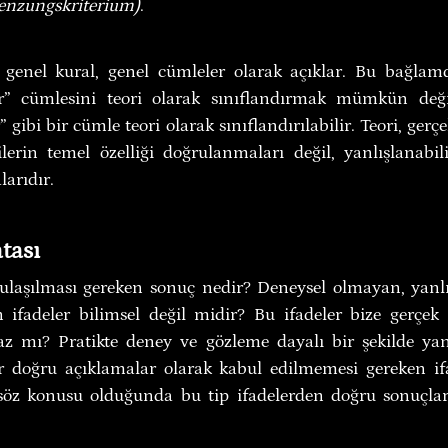
enzungskriterium)
.
 genel kural, genel cümleler olarak açıklar. Bu bağlam
” cümlesini teori olarak sınıflandırmak mümkün değil
r” gibi bir cümle teori olarak sınıflandırılabilir. Teori, ger
rilerin temel özelliği doğrulanmaları değil, yanlışlanabil
arıdır.
tası
ulaşılması gereken sonuç nedir? Deneysel olmayan, yanlışl
ifadeler bilimsel değil midir? Bu ifadeler bize gerçek ha
maz mı? Pratikte deney ve gözleme dayalı bir şekilde y
 doğru açıklamalar olarak kabul edilmemesi gereken ifad
 söz konusu olduğunda bu tip ifadelerden doğru sonuç