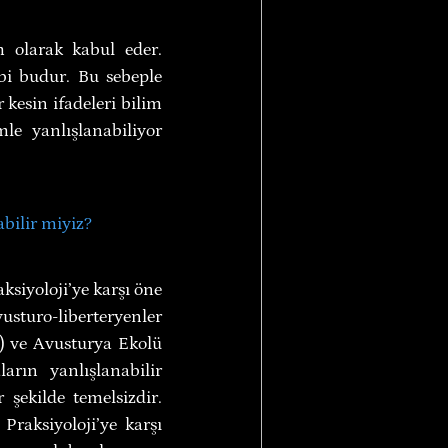
m olarak kabul eder. 
ebi budur. Bu sebeple 
kesin ifadeleri bilim 
le yanlışlanabiliyor 
abilir miyiz?
siyoloji’ye karşı öne 
vusturo-liberteryenler 
) ve Avusturya Ekolü 
rın yanlışlanabilir 
ekilde temelsizdir. 
raksiyoloji’ye karşı 