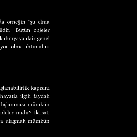
da örneğin “şu elma 
dir. “Bütün objeler 
çek dünyaya dair genel 
iyor olma ihtimalini 
anabilirlik kapısını 
yatla ilgili faydalı 
anlışlanması mümkün 
eler midir? İktisat, 
lara ulaşmak mümkün 