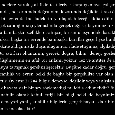
fadelere varoluşsal fikir teatileriyle karşı çıkmaya çalışı
umda, her ortamda doğru olmak zorunda değildir itirazı öne
bir evrende bu ifadelerin yanlış olabileceği iddia edilir. 
çek sandığımız şeyler aslında gerçek değilse, beynimiz biz
da bambaşka özelliklere sahipse, bir simülasyondaki karakt
oksa, başka bir evrende bambaşka kurallar geçerliyse bunla
kkate aldığımızda düşündüğümüz, ifade ettiğimiz, algıladığ
u satırları okumanın, gerçek, doğru, bilim, deney, gözl
üşünmenin en ufak bir anlamı yoktur. Tez ve antitez de an
uyu tartışmak gereksizleşecektir. Bugüne kadar doğru, gerç
 canlılık ve evren belki de başka bir gerçeklikte var olan 
tir. Öyleyse 2+2=4 bilgisi deneysel değildir veya yanlışlanab
ek hayata dair bir şey söylemediği mi iddia edilmelidir? B
anabilir olarak kabul ettiği bir bilgi belki de beynimiz
eneysel-yanlışlanabilir bilgilerin gerçek hayata dair bir ş
on ise ne olacaktır?