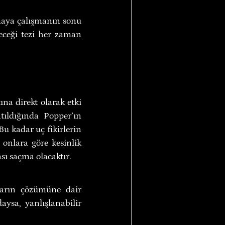
rmaya çalışmanın sonu 
eceği tezi her zaman 
a direkt olarak etki 
ıldığında Popper’ın 
u kadar uç fikirlerin 
onlara göre kesinlik 
sı saçma olacaktır.
ların çözümüne dair 
ysa, yanlışlanabilir 