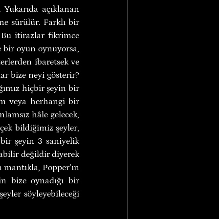
r. Yukarıda açıklanan 
 sürülür. Farklı bir 
Bu itirazlar fikrimce 
e bir oyun oynuyorsa, 
erlerden ibaretsek ve 
r bize neyi gösterir? 
ımız hiçbir şeyin bir 
em veya herhangi bir 
lamsız hâle gelecek, 
ek bildiğimiz şeyler, 
bir şeyin 3 saniyelik 
ilir değildir diyerek 
u mantıkla, Popper’ın 
in bize oynadığı bir 
eyler söyleyebileceği 