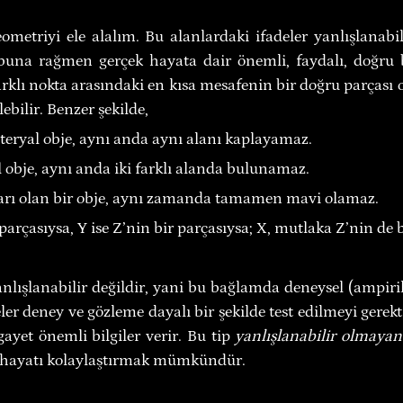
metriyi ele alalım. Bu alanlardaki ifadeler yanlışlanabi
buna rağmen gerçek hayata dair önemli, faydalı, doğru b
farklı nokta arasındaki en kısa mesafenin bir doğru parçası o
ebilir. Benzer şekilde,
ateryal obje, aynı anda aynı alanı kaplayamaz.
 obje, aynı anda iki farklı alanda bulunamaz.
ı olan bir obje, aynı zamanda tamamen mavi olamaz.
 parçasıysa, Y ise Z’nin bir parçasıysa; X, mutlaka Z’nin de b
anlışlanabilir değildir, yani bu bağlamda deneysel (ampirik
eler deney ve gözleme dayalı bir şekilde test edilmeyi gere
ayet önemli bilgiler verir. Bu tip 
yanlışlanabilir olmayan
 hayatı kolaylaştırmak mümkündür.