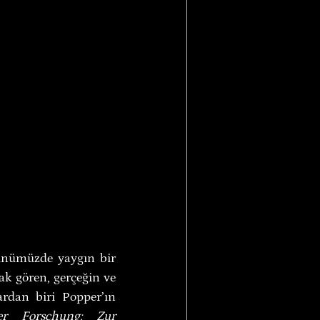
günümüzde yaygın bir 
ak gören, gerçeğin ve 
bilimin peşinden koştuğunu iddia edenlerin sık sık atıf yaptığı konulardan biri Popper’ın 
er Forschung: Zur 