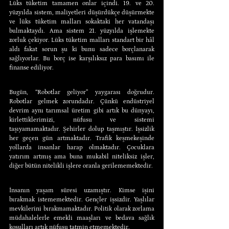
Lüks tüketim tamamen onlar içindi. 19. ve 20. 
yüzyılda sistem, maliyetleri düşürdükçe düşürmekte 
ve lüks tüketim malları sokaktaki her vatandaşı 
bulmaktaydı. Ama sistem 21. yüzyılda işlemekte 
zorluk çekiyor. Lüks tüketim malları standart bir hâl 
aldı fakat sorun şu ki bunu sadece borçlanarak 
sağlıyorlar. Bu borç ise karşılıksız para basımı ile 
finanse ediliyor.
Bugün, “Robotlar geliyor” yaygarası doğrudur. 
Robotlar gelmek zorundadır. Çünkü endüstriyel 
devrim aynı tarımsal üretim gibi artık bu dünyayı, 
kirlettiklerimizi, nüfusu ve sistemi 
taşıyamamaktadır. Şehirler dolup taşmıştır. İşsizlik 
her geçen gün artmaktadır. Trafik keşmekeşinde 
yollarda insanlar harap olmaktadır. Çocuklara 
yatırım artmış ama buna mukabil niteliksiz işler, 
diğer bütün nitelikli işlere oranla gerilememektedir.
İnsanın yaşam süresi uzamıştır. Kimse işini 
bırakmak istememektedir. Gençler işsizdir. Yaşlılar 
mevkilerini bırakmamaktadır. Politik olarak zorlama 
müdahalelerle emekli maaşları ve bedava sağlık 
koşulları artık nüfusu tatmin etmemektedir.