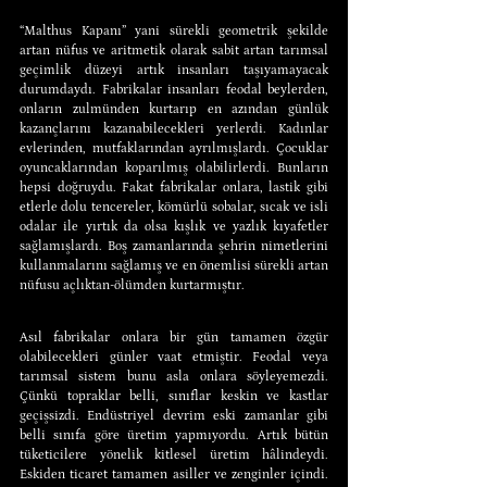
“Malthus Kapanı” yani sürekli geometrik şekilde 
artan nüfus ve aritmetik olarak sabit artan tarımsal 
geçimlik düzeyi artık insanları taşıyamayacak 
durumdaydı. Fabrikalar insanları feodal beylerden, 
onların zulmünden kurtarıp en azından günlük 
kazançlarını kazanabilecekleri yerlerdi. Kadınlar 
evlerinden, mutfaklarından ayrılmışlardı. Çocuklar 
oyuncaklarından koparılmış olabilirlerdi. Bunların 
hepsi doğruydu. Fakat fabrikalar onlara, lastik gibi 
etlerle dolu tencereler, kömürlü sobalar, sıcak ve isli 
odalar ile yırtık da olsa kışlık ve yazlık kıyafetler 
sağlamışlardı. Boş zamanlarında şehrin nimetlerini 
kullanmalarını sağlamış ve en önemlisi sürekli artan 
nüfusu açlıktan-ölümden kurtarmıştır.
Asıl fabrikalar onlara bir gün tamamen özgür 
olabilecekleri günler vaat etmiştir. Feodal veya 
tarımsal sistem bunu asla onlara söyleyemezdi. 
Çünkü topraklar belli, sınıflar keskin ve kastlar 
geçişsizdi. Endüstriyel devrim eski zamanlar gibi 
belli sınıfa göre üretim yapmıyordu. Artık bütün 
tüketicilere yönelik kitlesel üretim hâlindeydi. 
Eskiden ticaret tamamen asiller ve zenginler içindi. 