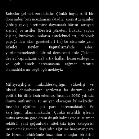
Robotlar gelmek zorundadır. Çünkü hayat belli bir 
dönemden beri ucuzlamamaktadır. Kronist zenginler 
(ahbap çavuş üretimine dayanarak kârını koruyan 
kişiler) ve asiller (Devleti yöneten, hukuku yapan 
kişiler, bürokrasi, onların entelektüelleri, ideolojik 
papağanları olan gazetecileri ile) bu sistemde yani 
Tekelci Devlet Kapitalizmi’
nde işleri 
yürütememektedir. Liberal demokrasilerde (Tekelci 
devlet kapitalizminde) artık halkın huzursuzluğunu 
ve çok emek harcamasına rağmen tatmin 
olamadıklarını bugün görmekteyiz.
Milliyetçiliğin, mukaddesatçılığın yükselişi ve 
liberal demokrasinin gerileyişi bu durumu salt 
politik bir dille izah edemez. İnsanlar 2050 yılında 
dünya nüfusunun 11 milyar olacağını bilmektedir. 
İnsanlar eğitime çok para harcamaktadır. Ve 
karşılığını alamamaktadır. Çünkü nitelikli işlerin 
nüfus artışına göre oranı düşük kalmaktadır. Hizmet 
sektörü, yani çoğunlukla niteliksiz işler kategorisi 
insan emek gücüne dayalıdır. Eğitime harcanan para 
ile hizmet sektöründe kazanılan maaşlar birbirini 