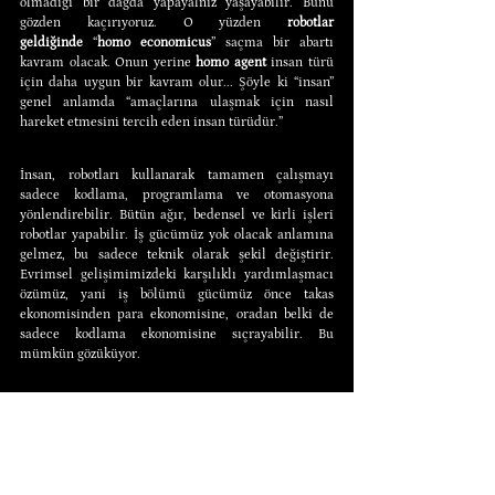
olmadığı bir dağda yapayalnız yaşayabilir. Bunu 
gözden kaçırıyoruz. O yüzden 
robotlar 
geldiğinde
 “
homo economicus
” saçma bir abartı 
kavram olacak. Onun yerine 
homo agent
 insan türü 
için daha uygun bir kavram olur... Şöyle ki “insan” 
genel anlamda “amaçlarına ulaşmak için nasıl 
hareket etmesini tercih eden insan türüdür.”
İnsan, robotları kullanarak tamamen çalışmayı 
sadece kodlama, programlama ve otomasyona 
yönlendirebilir. Bütün ağır, bedensel ve kirli işleri 
robotlar yapabilir. İş gücümüz yok olacak anlamına 
gelmez, bu sadece teknik olarak şekil değiştirir. 
Evrimsel gelişimimizdeki karşılıklı yardımlaşmacı 
özümüz, yani iş bölümü gücümüz önce takas 
ekonomisinden para ekonomisine, oradan belki de 
sadece kodlama ekonomisine sıçrayabilir. Bu 
mümkün gözüküyor.
İnsanların robotofobi (robotlardan korkma durumu) 
hâli tamamen yanlış sanrılara dayanan bir hastalık. 
Çünkü tek bir gerçek var ki kıtlık durumu hiçbir 
zaman son bulmayacak. İnsanların hayalleri ve 
arzuları sınırsız ama enerjimiz sınırlı. Tekrar eski 