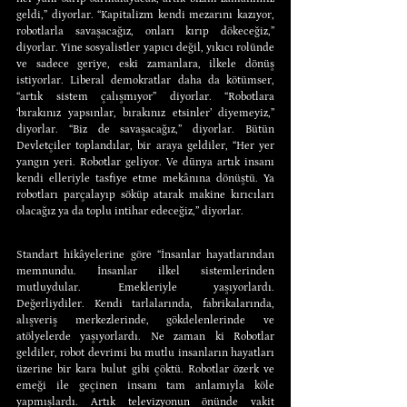
geldi,” diyorlar. “Kapitalizm kendi mezarını kazıyor, 
robotlarla savaşacağız, onları kırıp dökeceğiz,” 
diyorlar. Yine sosyalistler yapıcı değil, yıkıcı rolünde 
ve sadece geriye, eski zamanlara, ilkele dönüş 
istiyorlar. Liberal demokratlar daha da kötümser, 
“artık sistem çalışmıyor” diyorlar. “Robotlara 
‘bırakınız yapsınlar, bırakınız etsinler’ diyemeyiz,” 
diyorlar. “Biz de savaşacağız,” diyorlar. Bütün 
Devletçiler toplandılar, bir araya geldiler, “Her yer 
yangın yeri. Robotlar geliyor. Ve dünya artık insanı 
kendi elleriyle tasfiye etme mekânına dönüştü. Ya 
robotları parçalayıp söküp atarak makine kırıcıları 
olacağız ya da toplu intihar edeceğiz,” diyorlar.
Standart hikâyelerine göre “İnsanlar hayatlarından 
memnundu. İnsanlar ilkel sistemlerinden 
mutluydular. Emekleriyle yaşıyorlardı. 
Değerliydiler. Kendi tarlalarında, fabrikalarında, 
alışveriş merkezlerinde, gökdelenlerinde ve 
atölyelerde yaşıyorlardı. Ne zaman ki Robotlar 
geldiler, robot devrimi bu mutlu insanların hayatları 
üzerine bir kara bulut gibi çöktü. Robotlar özerk ve 
emeği ile geçinen insanı tam anlamıyla köle 
yapmışlardı. Artık televizyonun önünde vakit 