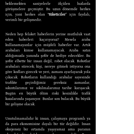
beklemekten saniyelerle ölçülen hızlarda 
görüşmelere geçmiştir. Bu uzun dönemde herkes 
için, yani herkes olan “
tüketiciler
” için faydalı, 
verimli bir gelişmedir.
Neden hep felaket haberlerin yerine mutluluk vaat 
eden haberleri kaçırıyoruz? Mesela araba 
kullanamayanlar için müjdeli haberler var. Artık 
arabaları kimse kullanamayacak. Araba satın 
aldığımızda yanında şoför de hediye edecekler. Bu 
şoför elbette bir insan değil, robot olacak. Robotlar 
arabaları sürecek; kişi, nereye gitmek istiyorsa ona 
göre kodları girecek ve yeri, zamanı ayarlayarak yola 
çıkacak. Robotların kullandığı arabalar sayesinde 
trafikte geçirdiğimiz gereksiz zamanlar, 
sıkıntılarımız ve sıkılmalarımız tarihe karışacak. 
Bugün en büyük ölüm riski kesinlikle trafik 
kazalarında yaşanıyor. Bunlar son bulacak. Bu büyük 
bir gelişme olacak.
Unutulmamalıdır ki insan, çalışmaya programlı ya 
da para ekonomisine dayalı bir tür değildir. İnsan 
oksijensiz bir ortamda yaşayamaz ama paranın 