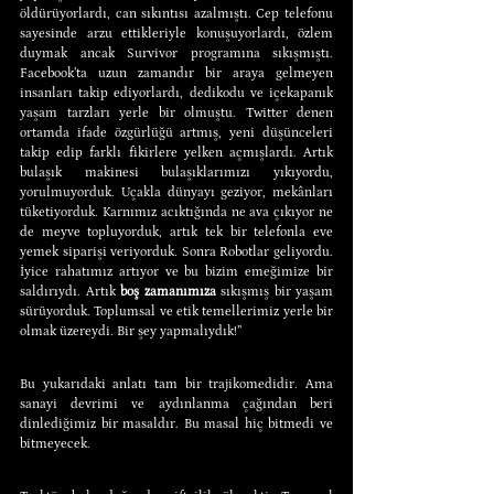
öldürüyorlardı, can sıkıntısı azalmıştı. Cep telefonu 
sayesinde arzu ettikleriyle konuşuyorlardı, özlem 
duymak ancak Survivor programına sıkışmıştı. 
Facebook’ta uzun zamandır bir araya gelmeyen 
insanları takip ediyorlardı, dedikodu ve içekapanık 
yaşam tarzları yerle bir olmuştu. Twitter denen 
ortamda ifade özgürlüğü artmış, yeni düşünceleri 
takip edip farklı fikirlere yelken açmışlardı. Artık 
bulaşık makinesi bulaşıklarımızı yıkıyordu, 
yorulmuyorduk. Uçakla dünyayı geziyor, mekânları 
tüketiyorduk. Karnımız acıktığında ne ava çıkıyor ne 
de meyve topluyorduk, artık tek bir telefonla eve 
yemek siparişi veriyorduk. Sonra Robotlar geliyordu. 
İyice rahatımız artıyor ve bu bizim emeğimize bir 
saldırıydı. Artık 
boş zamanımıza
 sıkışmış bir yaşam 
sürüyorduk. Toplumsal ve etik temellerimiz yerle bir 
olmak üzereydi. Bir şey yapmalıydık!”
Bu yukarıdaki anlatı tam bir trajikomedidir. Ama 
sanayi devrimi ve aydınlanma çağından beri 
dinlediğimiz bir masaldır. Bu masal hiç bitmedi ve 
bitmeyecek.