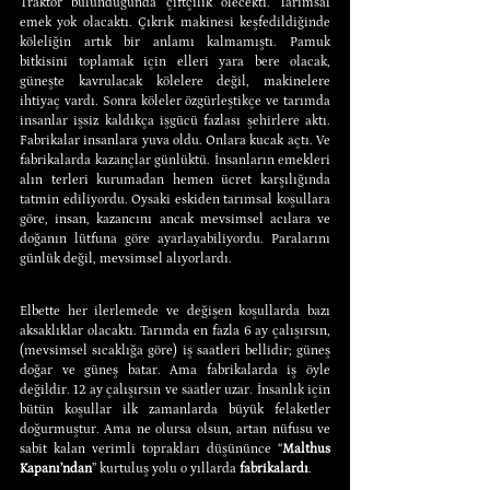
Traktör bulunduğunda çiftçilik ölecekti. Tarımsal 
emek yok olacaktı. Çıkrık makinesi keşfedildiğinde 
köleliğin artık bir anlamı kalmamıştı. Pamuk 
bitkisini toplamak için elleri yara bere olacak, 
güneşte kavrulacak kölelere değil, makinelere 
ihtiyaç vardı. Sonra köleler özgürleştikçe ve tarımda 
insanlar işsiz kaldıkça işgücü fazlası şehirlere aktı. 
Fabrikalar insanlara yuva oldu. Onlara kucak açtı. Ve 
fabrikalarda kazançlar günlüktü. İnsanların emekleri 
alın terleri kurumadan hemen ücret karşılığında 
tatmin ediliyordu. Oysaki eskiden tarımsal koşullara 
göre, insan, kazancını ancak mevsimsel acılara ve 
doğanın lütfuna göre ayarlayabiliyordu. Paralarını 
günlük değil, mevsimsel alıyorlardı.
Elbette her ilerlemede ve değişen koşullarda bazı 
aksaklıklar olacaktı. Tarımda en fazla 6 ay çalışırsın, 
(mevsimsel sıcaklığa göre) iş saatleri bellidir; güneş 
doğar ve güneş batar. Ama fabrikalarda iş öyle 
değildir. 12 ay çalışırsın ve saatler uzar. İnsanlık için 
bütün koşullar ilk zamanlarda büyük felaketler 
doğurmuştur. Ama ne olursa olsun, artan nüfusu ve 
sabit kalan verimli toprakları düşününce “
Malthus 
Kapanı’ndan
” kurtuluş yolu o yıllarda 
fabrikalardı
.