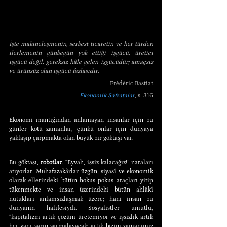
İşte makineleşmenin, serbest ticaretin ve her türden 
ilerlemenin günbegün yok ettiği işgücü, üretici 
işgücü değil, gereksiz hâle gelen işgücüdür; amaçsız 
ve ürünsüz olan işgücü fazlasıdır.
Frédéric Bastiat
Ekonomik Safsatalar
, s. 316
Ekonomi mantığından anlamayan insanlar için bu 
günler kötü zamanlar, çünkü onlar için dünyaya 
yaklaşıp çarpmakta olan büyük bir göktaşı var.
Bu göktaşı, 
robotlar
. “Eyvah, işsiz kalacağız!” naraları 
atıyorlar. Muhafazakârlar üzgün, siyasî ve ekonomik 
olarak ellerindeki bütün hokus pokus araçları yitip 
tükenmekte ve insan üzerindeki bütün ahlâkî 
nutukları anlamsızlaşmak üzere; hani insan bu 
dünyanın halifesiydi. Sosyalistler umutlu, 
“kapitalizm artık çözüm üretemiyor ve işsizlik artık 
her yanı sarıp sarmalayacak; artık bizim zamanımız 