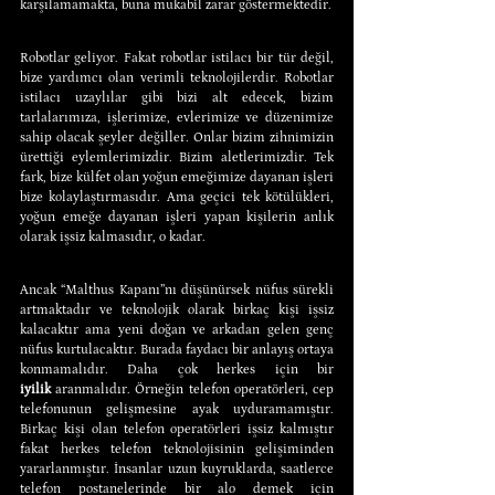
karşılamamakta, buna mukabil zarar göstermektedir.
Robotlar geliyor. Fakat robotlar istilacı bir tür değil, 
bize yardımcı olan verimli teknolojilerdir. Robotlar 
istilacı uzaylılar gibi bizi alt edecek, bizim 
tarlalarımıza, işlerimize, evlerimize ve düzenimize 
sahip olacak şeyler değiller. Onlar bizim zihnimizin 
ürettiği eylemlerimizdir. Bizim aletlerimizdir. Tek 
fark, bize külfet olan yoğun emeğimize dayanan işleri 
bize kolaylaştırmasıdır. Ama geçici tek kötülükleri, 
yoğun emeğe dayanan işleri yapan kişilerin anlık 
olarak işsiz kalmasıdır, o kadar.
Ancak “Malthus Kapanı”nı düşünürsek nüfus sürekli 
artmaktadır ve teknolojik olarak birkaç kişi işsiz 
kalacaktır ama yeni doğan ve arkadan gelen genç 
nüfus kurtulacaktır. Burada faydacı bir anlayış ortaya 
konmamalıdır. Daha çok herkes için bir 
iyilik
 aranmalıdır. Örneğin telefon operatörleri, cep 
telefonunun gelişmesine ayak uyduramamıştır. 
Birkaç kişi olan telefon operatörleri işsiz kalmıştır 
fakat herkes telefon teknolojisinin gelişiminden 
yararlanmıştır. İnsanlar uzun kuyruklarda, saatlerce 
telefon postanelerinde bir alo demek için 