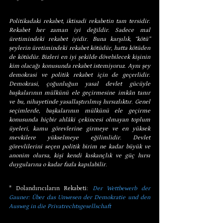
Politikadaki rekabet, iktisadi rekabetin tam tersidir. 
Rekabet her zaman iyi değildir. Sadece mal 
üretimindeki rekabet iyidir. Buna karşılık, “kötü” 
şeylerin üretimindeki rekabet kötüdür, hatta kötüden 
de kötüdür. Bizleri en iyi şekilde dövebilecek kişinin 
kim olacağı konusunda rekabet istemiyoruz. Aynı şey 
demokrasi ve politik rekabet için de geçerlidir. 
Demokrasi, çoğunluğun yasal devlet gücüyle 
başkalarının mülkünü ele geçirmesine imkân tanır 
ve bu, nihayetinde yasallaştırılmış hırsızlıktır. Genel 
seçimlerde, başkalarının mülkünü ele geçirme 
konusunda hiçbir ahlâki çekincesi olmayan toplum 
üyeleri, kamu görevlerine girmeye ve en yüksek 
mevkilere yükselmeye eğilimlidir. Devlet 
görevlilerini seçen politik birim ne kadar büyük ve 
anonim olursa, kişi kendi kıskançlık ve güç hırsı 
duygularına o kadar fazla kapılabilir.
* Dolandırıcıların Rekabeti: 
Der Wettbewerb der 
Gauner: Über das Unwesen der Demokratie und den 
Ausweg in die Privatrechtsgesellschaft