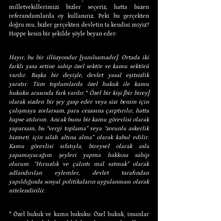
milletvekillerimizi bizler seçeriz, hatta bazen 
referandumlarda oy kullanırız. Peki bu gerçekten 
doğru mu, bizler gerçekten devletin ta kendisi miyiz? 
Hoppe kesin bir şekilde şöyle beyan eder:
Hayır, bu bir illüzyondur [yanılsamadır]. Ortada iki 
farklı yasa setine sahip özel sektör ve kamu sektörü 
vardır. Başka bir deyişle, devlet yasal eşitsizlik 
yaratır. Tüm toplumlarda özel hukuk ile kamu 
hukuku arasında fark vardır.* Özel bir kişi [bir birey] 
olarak sizden bir şey gasp eder veya sizi benim için 
çalışmaya zorlarsam, para cezasına çarptırılır, hatta 
hapse atılırım. Ancak bunu bir kamu görevlisi olarak 
yaparsam, bu “vergi toplama” veya “zorunlu askerlik 
hizmeti için silah altına alma” olarak kabul edilir. 
Kamu görevlisi sıfatıyla, bireysel olarak asla 
yapamayacağım şeyleri yapma hakkına sahip 
olurum. “Hırsızlık ve çalıntı mal satmak” olarak 
adlandırılan eylemler, devlet tarafından 
yapıldığında sosyal politikaların uygulanması olarak 
nitelendirilir.
* Özel hukuk ve kamu hukuku: Özel hukuk, insanlar 