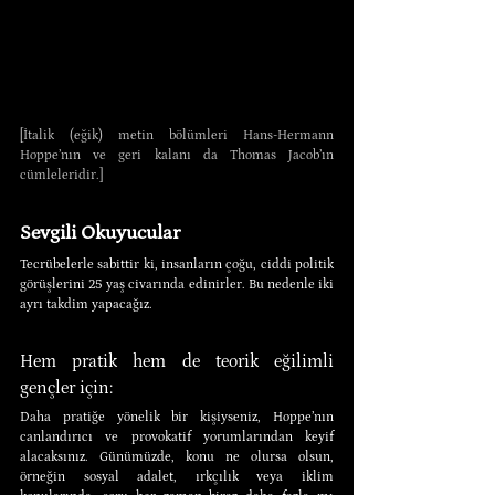
[İtalik (eğik) metin bölümleri Hans-Hermann 
Hoppe’nın ve geri kalanı da Thomas Jacob’ın 
cümleleridir.]
Sevgili Okuyucular
Tecrübelerle sabittir ki, insanların çoğu, ciddi politik 
görüşlerini 25 yaş civarında edinirler. Bu nedenle iki 
ayrı takdim yapacağız.
Hem pratik hem de teorik eğilimli 
gençler için:
Daha pratiğe yönelik bir kişiyseniz, Hoppe’nın 
canlandırıcı ve provokatif yorumlarından keyif 
alacaksınız. Günümüzde, konu ne olursa olsun, 
örneğin sosyal adalet, ırkçılık veya iklim 