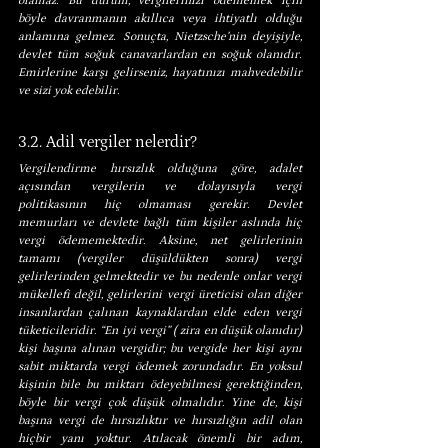
olamaz. Bu durum, vergilerinizi ödememek için 
böyle davranmanın akıllıca veya ihtiyatlı olduğu 
anlamına gelmez. Sonuçta, Nietzsche’nin deyişiyle, 
devlet tüm soğuk canavarlardan en soğuk olanıdır. 
Emirlerine karşı gelirseniz, hayatınızı mahvedebilir 
ve sizi yok edebilir.
3.2. Adil vergiler nelerdir?
Vergilendirme hırsızlık olduğuna göre, adalet 
açısından vergilerin ve dolayısıyla vergi 
politikasının hiç olmaması gerekir. Devlet 
memurları ve devlete bağlı tüm kişiler aslında hiç 
vergi ödememektedir. Aksine, net gelirlerinin 
tamamı (vergiler düşüldükten sonra) vergi 
gelirlerinden gelmektedir ve bu nedenle onlar vergi 
mükellefi değil, gelirlerini vergi üreticisi olan diğer 
insanlardan çalınan kaynaklardan elde eden vergi 
tüketicileridir. “En iyi vergi” ( zira en düşük olanıdır) 
kişi başına alınan vergidir; bu vergide her kişi aynı 
sabit miktarda vergi ödemek zorundadır. En yoksul 
kişinin bile bu miktarı ödeyebilmesi gerektiğinden, 
böyle bir vergi çok düşük olmalıdır. Yine de, kişi 
başına vergi de hırsızlıktır ve hırsızlığın adil olan 
hiçbir yanı yoktur. Atılacak önemli bir adım, 