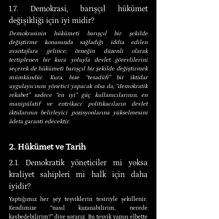
1.7. Demokrasi, barışçıl hükümet 
değişikliği için iyi midir?
Demokrasinin hükümeti barışçıl bir şekilde 
değiştirme konusunda sağladığı iddia edilen 
avantajlara gelince; örneğin düzenli olarak 
tertiplenen bir kura yoluyla devlet görevlilerini 
seçerek de hükümeti barışçıl bir şekilde değiştirmek 
mümkündür. Kura, bize “tesadüfi” bir iktidar 
uygulayıcısını yönetici yapacak olsa da, “demokratik 
rekabet” sadece “en iyi” güç kullanıcılarının, en 
manipülatif ve entrikacı politikacıların devlet 
iktidarının belirleyici pozisyonlarına yükselmesini 
âdeta garanti edecektir.
2. Hükümet ve Tarih
2.1. Demokratik yöneticiler mi yoksa 
kraliyet sahipleri mi halk için daha 
iyidir?
Yaptığımız her şey teşviklerin tesiriyle şekillenir. 
Kendimize “nasıl kazanabilirim, nerede 
kaybedebilirim?” diye sorarız. Bu teşvik yapısı elbette 