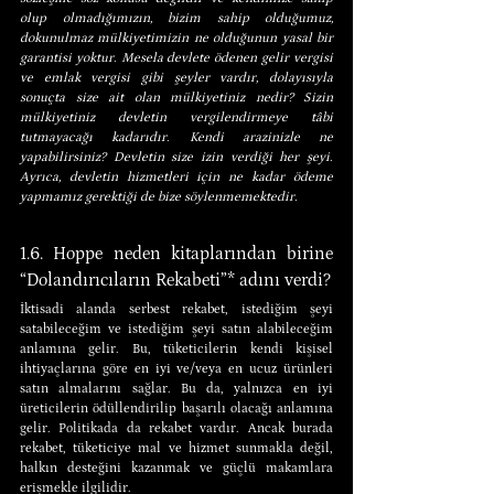
olup olmadığımızın, bizim sahip olduğumuz, 
dokunulmaz mülkiyetimizin ne olduğunun yasal bir 
garantisi yoktur. Mesela devlete ödenen gelir vergisi 
ve emlak vergisi gibi şeyler vardır, dolayısıyla 
sonuçta size ait olan mülkiyetiniz nedir? Sizin 
mülkiyetiniz devletin vergilendirmeye tâbi 
tutmayacağı kadarıdır. Kendi arazinizle ne 
yapabilirsiniz? Devletin size izin verdiği her şeyi. 
Ayrıca, devletin hizmetleri için ne kadar ödeme 
yapmamız gerektiği de bize söylenmemektedir.
1.6. Hoppe neden kitaplarından birine 
“Dolandırıcıların Rekabeti”* adını verdi?
İktisadi alanda serbest rekabet, istediğim şeyi 
satabileceğim ve istediğim şeyi satın alabileceğim 
anlamına gelir. Bu, tüketicilerin kendi kişisel 
ihtiyaçlarına göre en iyi ve/veya en ucuz ürünleri 
satın almalarını sağlar. Bu da, yalnızca en iyi 
üreticilerin ödüllendirilip başarılı olacağı anlamına 
gelir. Politikada da rekabet vardır. Ancak burada 
rekabet, tüketiciye mal ve hizmet sunmakla değil, 
halkın desteğini kazanmak ve güçlü makamlara 
erişmekle ilgilidir.