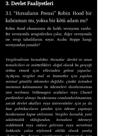
3. Devlet Faaliyetleri
3.1. “Hırsızların Prensi” Robin Hood bir 
kahraman mı, yoksa bir kötü adam mı?
Robin Hood efsanesinin iki farklı versiyonu vardır. 
Bir versiyonda zenginlerden çalar, diğer versiyonda 
ise vergi tahsildarını soyar. Acaba Hoppe hangi 
versiyondan yanadır?
Vergilendirme hırsızlıktır. Hırsızlar -devlet ve onun 
temsilcileri ve müttefikleri- doğal olarak bu gerçeği 
örtbas etmek için ellerinden geleni yaparlar. 
Açıkçası, vergiler mal ve hizmetler için yapılan 
normal gönüllü ödemeler değildir, çünkü üründen 
memnun kalmazsanız bu ödemeleri durdurmanıza 
izin verilmez. Volkswagen arabaları veya Chanel 
parfümleri almayı bırakırsanız cezalandırılmazsınız, 
ancak devlet okulları veya üniversiteler için ya da 
bazı politikacıların şatafatı için ödeme yapmayı 
bırakırsanız hapse atılırsınız. Vergiler hırsızlık, yani 
adaletsizlik olduğundan, hırsızlara ödemeyi 
reddetmek veya onlara geliriniz veya servetiniz 
hakkında yalan söylemek ahlâki olarak yanlış 