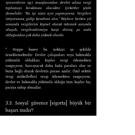
işverenlerin işçi maaşlarından devlet adına vergi 
toplamayı bırakması olacaktır. Şirketler şöyle 
demelidir: “Bu işi sizin için yapmıyoruz. Vergileri 
istiyorsanız, gidip kendiniz alın.” Böylece herkes yıl 
sonunda vergilerini kişisel olarak ödemek zorunda 
olsaydı, vergilendirmeye karşı direnç şu anda 
olduğundan çok daha yüksek olurdu.
* Hoppe bazen bu noktayı şu şekilde 
örneklemektedir: Devlet çalışanları veya bakmakla 
yükümlü oldukları kişiler vergi ödemekten 
vazgeçerse, harcayacak daha fazla paraları olur ve 
buna bağlı olarak devletin parası azalır. Özel sektör 
vergi mükellefleri vergi ödemekten vazgeçerse, 
devlet ve bakmakla yükümlü olduğu tüm kişiler hiç 
paraya sahip olmazlar.
3.3. Sosyal güvence [sigorta] büyük bir 
başarı mıdır?
Devletin verdiği emekli maaşları genellikle “nesiller 
arası sözleşme” olarak ifade edilir. Bu kavramın 
temelinde, şu anda çalışanların bugünün 
emeklilerinin maaşlarını ödemesi ve gelecekteki 