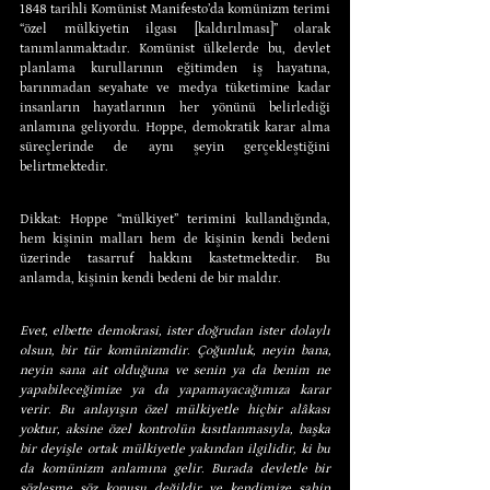
1848 tarihli Komünist Manifesto’da komünizm terimi 
“özel mülkiyetin ilgası [kaldırılması]” olarak 
tanımlanmaktadır. Komünist ülkelerde bu, devlet 
planlama kurullarının eğitimden iş hayatına, 
barınmadan seyahate ve medya tüketimine kadar 
insanların hayatlarının her yönünü belirlediği 
anlamına geliyordu. Hoppe, demokratik karar alma 
süreçlerinde de aynı şeyin gerçekleştiğini 
belirtmektedir.
Dikkat: Hoppe “mülkiyet” terimini kullandığında, 
hem kişinin malları hem de kişinin kendi bedeni 
üzerinde tasarruf hakkını kastetmektedir. Bu 
anlamda, kişinin kendi bedeni de bir maldır.
Evet, elbette demokrasi, ister doğrudan ister dolaylı 
olsun, bir tür komünizmdir. Çoğunluk, neyin bana, 
neyin sana ait olduğuna ve senin ya da benim ne 
yapabileceğimize ya da yapamayacağımıza karar 
verir. Bu anlayışın özel mülkiyetle hiçbir alâkası 
yoktur, aksine özel kontrolün kısıtlanmasıyla, başka 
bir deyişle ortak mülkiyetle yakından ilgilidir, ki bu 
da komünizm anlamına gelir. Burada devletle bir 
sözleşme söz konusu değildir ve kendimize sahip 