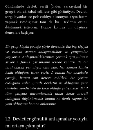
Günümüzde devlet, verili [önden varsayılan] bir 
gerçek olarak kabul ediliyor gibi görünüyor. Devleti 
sorgulayanlar ise pek ciddiye alınmıyor. Oysa bizim 
yapmak istediğimiz tam da bu. Devletin özünü 
düşünmek istiyoruz. Hoppe konuya bir düşünce 
deneyiyle başlıyor:
Bir grup küçük çocuğa şöyle derseniz: Biz beş kişiyiz 
ve zaman zaman anlaşmazlıklar ve çatışmalar 
yaşıyoruz. Anlaşmazlıklarımızı çözmek için Julius’u 
atıyoruz. Julius, çatışmanın içinde kendisi de bir 
taraf olarak yer alıyor olsa bile, her zaman kimin 
haklı olduğuna karar verir. O zaman her anaokulu 
çocuğu, bunun son derece tehlikeli bir çözüm 
olduğunu anlar. Şimdi, devletin ne olduğunu, yani 
devletin kendisinin de taraf olduğu çatışmalar dâhil 
tüm çatışma durumlarında nihai karar mercii 
olduğunu düşünürseniz, bunun ne denli saçma bir 
yapı olduğunu hemen anlarsınız.
1.2. Devletler gönüllü anlaşmalar yoluyla 
mı ortaya çıkmıştır?