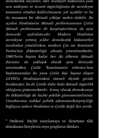
demokratik seçimler, özel mülkiyet haklarının yanı 
sıra sözleşme ve ticaret özgürlüğünün de neredeyse 
tamamen ortadan kaldırılmasına yol açabilir ve bu 
da muazzam bir iktisadi çöküşe neden olabilir. Bu 
açıdan Hindistan’ın iktisadi performansının Çin’in 
iktisadi performansı ile karşılaştırılması da aynı 
derecede aydınlatıcıdır. Modern Hindistan 
neredeyse yetmiş yıldır demokratik hükümetler 
tarafından yönetilirken, modern Çin ise Komünist 
Partisi’nin diktatörlüğü altında yönetilmektedir. 
1980’lerin başına kadar her iki ülkenin iktisadi 
durumu da yaklaşık olarak aynı derecede 
umutsuzken, Çin’de “komünizmin reformu”nun 
başlamasından bu yana Çin’in kişi başına düşen 
GSYİH’si Hindistan’ınkini önemli ölçüde geride 
bırakmıştır, bu da Çin’de daha fazla iktisadi özgürlük 
olduğunu göstermektedir. Sonuç olarak, demokrasiye 
de diktatörlüğe de hiçbir şekilde güvenmemelisiniz. 
Umutlarınızı radikal politik ademimerkeziyetçiliğe 
bağlayın; sadece Hindistan ve Çin’de değil, her yerde.
* Otokrasi: Hiçbir sınırlamaya ve denetime tâbi 
olmaksızın bireylerin veya grupların iktidarı.