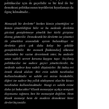
politikacılar için de geçerlidir ve bir kral ile bir 
demokrasi politikacısının teşviklerini kıyaslamayı da 
ilginç kılmaktadır...
Monarşik bir devlette* herkes kimin yönettiğini ve 
kimin yönetildiğini bilir ve bu nedenle devletin 
gücünü genişletmeye yönelik her türlü girişime 
direnç gösterilir. Demokratik bir devlette ise yönetici 
ile yönetilen arasındaki ayrım bulanıklaşır ve 
devletin gücü çok daha kolay bir şekilde 
genişletilebilir. Bir monark [hükümdar], ülkesini 
ailesinden bir varise devretmek ister; bu nedenle 
uzun vadeli servet koruma kaygısı taşır. Seçilmiş 
politikacılar ise sadece geçici yöneticilerdir, bu 
nedenle sadece kısa vadeli düşünürler. İki özdeş evi 
örnek olarak alalım: Biri evin sahibi tarafından 
kullanılmaktadır ve sahibi evi miras bırakabilir, 
diğeri ise sadece beş yıllık sözleşmesi olan bir kiracı 
tarafından kullanılmaktadır. Hangi ev sahibi evine 
daha iyi bakacaktır? Klasik monarşiye açıkça sempati 
duymama rağmen, ben bir monarşist değilim. Hem 
klasik monarşi hem de modern demokrasi birer 
devlet biçimidir.