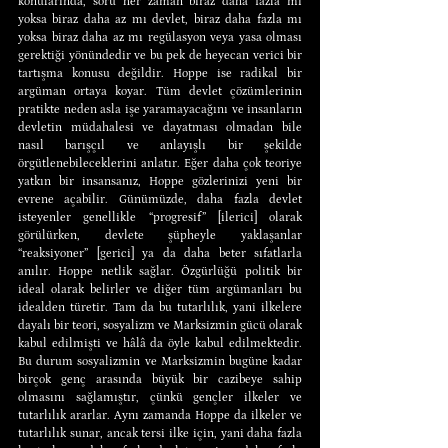
konularında, soru her zaman biraz daha fazla mı 
yoksa biraz daha az mı devlet, biraz daha fazla mı 
yoksa biraz daha az mı regülasyon veya yasa olması 
gerektiği yönündedir ve bu pek de heyecan verici bir 
tartışma konusu değildir. Hoppe ise radikal bir 
argüman ortaya koyar. Tüm devlet çözümlerinin 
pratikte neden asla işe yaramayacağını ve insanların 
devletin müdahalesi ve dayatması olmadan bile 
nasıl barışçıl ve anlayışlı bir şekilde 
örgütlenebileceklerini anlatır. Eğer daha çok teoriye 
yatkın bir insansanız, Hoppe gözlerinizi yeni bir 
evrene açabilir. Günümüzde, daha fazla devlet 
isteyenler genellikle “progresif” [ilerici] olarak 
görülürken, devlete şüpheyle yaklaşanlar 
“reaksiyoner” [gerici] ya da daha beter sıfatlarla 
anılır. Hoppe netlik sağlar. Özgürlüğü politik bir 
ideal olarak belirler ve diğer tüm argümanları bu 
idealden türetir. Tam da bu tutarlılık, yani ilkelere 
dayalı bir teori, sosyalizm ve Marksizmin gücü olarak 
kabul edilmişti ve hâlâ da öyle kabul edilmektedir. 
Bu durum sosyalizmin ve Marksizmin bugüne kadar 
birçok genç arasında büyük bir cazibeye sahip 
olmasını sağlamıştır, çünkü gençler ilkeler ve 
tutarlılık ararlar. Aynı zamanda Hoppe da ilkeler ve 
tutarlılık sunar, ancak tersi ilke için, yani daha fazla 