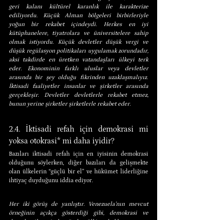
geri kalanı kültürel karanlık ile karakterize 
ediliyordu. Küçük Alman bölgeleri birbirleriyle 
yoğun bir rekabet içindeydi. Herkes en iyi 
kütüphanelere, tiyatrolara ve üniversitelere sahip 
olmak istiyordu. Küçük devletler düşük vergi ve 
düşük regülasyon politikaları uygulamak zorundadır, 
aksi takdirde en üretken vatandaşları ülkeyi terk 
eder. Ekonominin farklı uluslar veya devletler 
arasında bir şey olduğu fikrinden uzaklaşmalıyız. 
İktisadi faaliyetler insanlar ve şirketler arasında 
gerçekleşir. Devletler devletlerle rekabet etmez, 
bunun yerine şirketler şirketlerle rekabet eder.
2.4. İktisadi refah için demokrasi mi 
yoksa otokrasi* mi daha iyidir?
Bazıları iktisadi refah için en iyisinin demokrasi 
olduğunu söylerken, diğer bazıları da gelişmekte 
olan ülkelerin “güçlü bir el” ve hükümet liderliğine 
ihtiyaç duyduğunu iddia ediyor.
Her iki görüş de yanlıştır. Venezuela’nın mevcut 
örneğinin açıkça gösterdiği gibi, demokrasi ve 