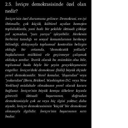
2.5. İsviçre demokrasisinde özel olan 
nedir?
İsviçre’nin özel durumuna gelince: Demokrasi, en iyi 
ihtimalle, çok küçük, kültürel açıdan homojen 
topluluklarda, yani hızlı bir şekilde iktisadi çöküşe 
yol açmadan, “yarı yarıya” işleyebilir. Herkesin 
birbirini tanıdığı ve sosyal konumlarının herkesçe 
bilindiği, dolayısıyla toplumsal kontrolün belirgin 
olduğu bir ortamda, “demokratik yollarla” 
başkalarının mülkünü ele geçirmeye çalışmak 
oldukça zordur. Teorik olarak bu mümkün olsa bile, 
toplumsal baskı böyle bir şeyin gerçekleşmesini 
engeller. İsviçre’deki demokrasi (hâlâ) büyük ölçüde 
yerel demokrasidir. Yerel konular, “dışarıdan” veya 
“yukarıdan” (Bern, Brüksel, Washington D.C. veya New 
York’tan) müdahale olmaksızın yerel olarak karara 
bağlanır. İsviçre’nin büyük komşu ülkelere kıyasla 
göreceli iktisadi başarısının, doğrudan 
demokrasisiyle çok az veya hiç ilgisi yoktur; daha 
ziyade, İsviçre demokrasisinin “küçük” bir demokrasi 
olmasıyla ilgilidir. İsviçre’nin başarısının sırrı 
budur.