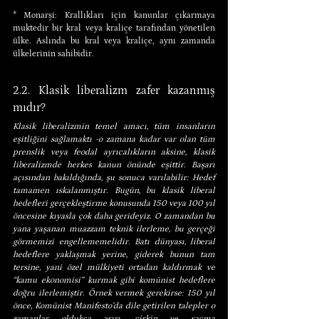
* Monarşi: Krallıkları için kanunlar çıkarmaya 
muktedir bir kral veya kraliçe tarafından yönetilen 
ülke. Aslında bu kral veya kraliçe, aynı zamanda 
ülkelerinin sahibidir.
2.2. Klasik liberalizm zafer kazanmış 
mıdır?
Klasik liberalizmin temel amacı, tüm insanların 
eşitliğini sağlamaktı -o zamana kadar var olan tüm 
prenslik veya feodal ayrıcalıkların aksine, klasik 
liberalizmde herkes kanun önünde eşittir. Başarı 
açısından bakıldığında, şu sonuca varılabilir: Hedef 
tamamen ıskalanmıştır. Bugün, bu klasik liberal 
hedefleri gerçekleştirme konusunda 150 veya 100 yıl 
öncesine kıyasla çok daha gerideyiz. O zamandan bu 
yana yaşanan muazzam teknik ilerleme, bu gerçeği 
görmemizi engellememelidir. Batı dünyası, liberal 
hedeflere yaklaşmak yerine, giderek bunun tam 
tersine, yani özel mülkiyeti ortadan kaldırmak ve 
“kamu ekonomisi” kurmak gibi komünist hedeflere 
doğru ilerlemiştir. Örnek vermek gerekirse: 150 yıl 
önce, Komünist Manifesto’da dile getirilen talepler o 
zamanlar oldukça aşırı, çirkin ve saçma 