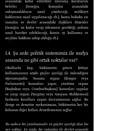
arasındaki kabul edilebilir davranış kurallarını 
belirler (örneğin, komşular arasındaki 
anlaşmazlıkların nasıl çözüleceği, mülkiyet 
haklarının nasıl uygulanacağı vb.), kamu hukuku ise 
insanlar ve devlet arasındaki ilişkileri düzenler 
(örneğin, ne kadar vergi ödenmesi gerektiği, polisin 
nasıl hareket edebileceği, kimin oy kullanma ve 
seçilme hakkına sahip olduğu vb.).
1.4. Şu anki politik sistemimiz ile mafya 
arasında ne gibi ortak noktalar var?
Okullarda hep, hükümetin görevi kötüye 
kullanmasının sözde güçler ayrılığı ile önlendiğini 
öğrenmişizdiz. Yasama organı (Kongre veya 
Parlamento) kanunları yapar, yürütme organı 
(Başbakan veya Cumhurbaşkanı) kanunları uygular 
ve yargı organı (Yargıtay veya Anayasa Mahkemesi) 
herkesin kurallara uygun davranmasını sağlar. Bu 
denge ve denetim mekanizması, hükümetin her bir 
kolunun diğer kolları denetlemesini sağlar.
Bu sadece bir yanılsamadır ve güçler ayrılığı diye bir 
şey yoktur. Şu anda, bir vatandaş ile devlet arasında 