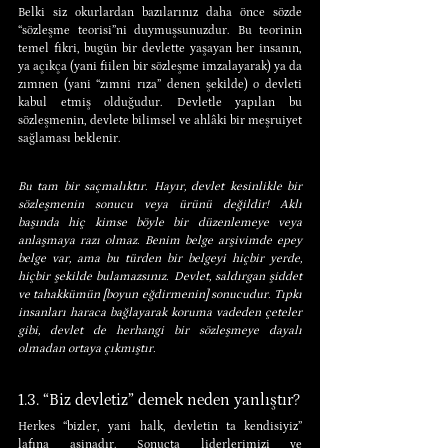
Belki siz okurlardan bazılarınız daha önce sözde 
“sözleşme teorisi”ni duymuşsunuzdur. Bu teorinin 
temel fikri, bugün bir devlette yaşayan her insanın, 
ya açıkça (yani fiilen bir sözleşme imzalayarak) ya da 
zımnen (yani “zımni rıza” denen şekilde) o devleti 
kabul etmiş olduğudur. Devletle yapılan bu 
sözleşmenin, devlete bilimsel ve ahlâki bir meşruiyet 
sağlaması beklenir.
Bu tam bir saçmalıktır. Hayır, devlet kesinlikle bir 
sözleşmenin sonucu veya ürünü değildir! Aklı 
başında hiç kimse böyle bir düzenlemeye veya 
anlaşmaya razı olmaz. Benim belge arşivimde epey 
belge var, ama bu türden bir belgeyi hiçbir yerde, 
hiçbir şekilde bulamazsınız. Devlet, saldırgan şiddet 
ve tahakkümün [boyun eğdirmenin] sonucudur. Tıpkı 
insanları haraca bağlayarak koruma vadeden çeteler 
gibi, devlet de herhangi bir sözleşmeye dayalı 
olmadan ortaya çıkmıştır.
1.3. “Biz devletiz” demek neden yanlıştır?
Herkes “bizler, yani halk, devletin ta kendisiyiz” 
lafına aşinadır. Sonuçta liderlerimizi ve 