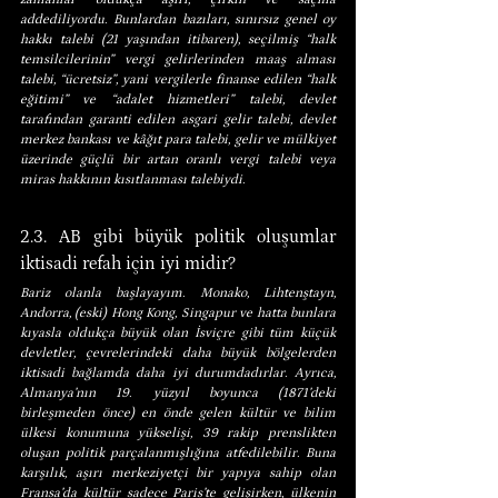
addediliyordu. Bunlardan bazıları, sınırsız genel oy 
hakkı talebi (21 yaşından itibaren), seçilmiş “halk 
temsilcilerinin” vergi gelirlerinden maaş alması 
talebi, “ücretsiz”, yani vergilerle finanse edilen “halk 
eğitimi” ve “adalet hizmetleri” talebi, devlet 
tarafından garanti edilen asgari gelir talebi, devlet 
merkez bankası ve kâğıt para talebi, gelir ve mülkiyet 
üzerinde güçlü bir artan oranlı vergi talebi veya 
miras hakkının kısıtlanması talebiydi.
2.3. AB gibi büyük politik oluşumlar 
iktisadi refah için iyi midir?
Bariz olanla başlayayım. Monako, Lihtenştayn, 
Andorra, (eski) Hong Kong, Singapur ve hatta bunlara 
kıyasla oldukça büyük olan İsviçre gibi tüm küçük 
devletler, çevrelerindeki daha büyük bölgelerden 
iktisadi bağlamda daha iyi durumdadırlar. Ayrıca, 
Almanya’nın 19. yüzyıl boyunca (1871’deki 
birleşmeden önce) en önde gelen kültür ve bilim 
ülkesi konumuna yükselişi, 39 rakip prenslikten 
oluşan politik parçalanmışlığına atfedilebilir. Buna 
karşılık, aşırı merkeziyetçi bir yapıya sahip olan 
Fransa’da kültür sadece Paris’te gelişirken, ülkenin 