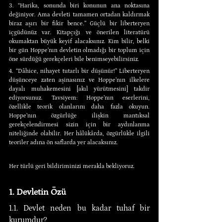
3. “Harika, sonunda biri konunun ana noktasına 
değiniyor. Ama devleti tamamen ortadan kaldırmak 
biraz aşırı bir fikir bence.” Güçlü bir liberteryen 
içgüdünüz var. Kitapçığı ve önerilen literatürü 
okumaktan büyük keyif alacaksınız. Kim bilir, belki 
bir gün Hoppe’nın devletin olmadığı bir toplum için 
öne sürdüğü gerekçeleri bile benimseyebilirsiniz.
4. “Dâhice, nihayet tutarlı bir düşünür!” Liberteryen 
düşünceye zaten aşinasınız ve Hoppe’nın ilkelere 
dayalı muhakemesini [akıl yürütmesini] takdir 
ediyorsunuz. Tavsiyem: Hoppe’nın eserlerini, 
özellikle teorik olanlarını daha fazla okuyun. 
Hoppe’nın özgürlüğe ilişkin mantıksal 
gerekçelendirmesi sizin için bir aydınlanma 
niteliğinde olabilir. Her hâlükârda, özgürlükle ilgili 
teoriler adına ön saflarda yer alacaksınız.
Her türlü geri bildiriminizi merakla bekliyoruz.
1. Devletin Özü
1.1. Devlet neden bu kadar tuhaf bir 
kurumdur?