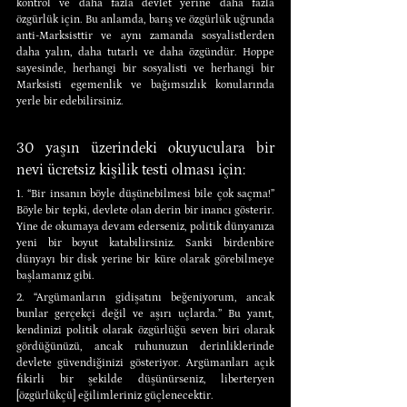
kontrol ve daha fazla devlet yerine daha fazla 
özgürlük için. Bu anlamda, barış ve özgürlük uğrunda 
anti-Marksisttir ve aynı zamanda sosyalistlerden 
daha yalın, daha tutarlı ve daha özgündür. Hoppe 
sayesinde, herhangi bir sosyalisti ve herhangi bir 
Marksisti egemenlik ve bağımsızlık konularında 
yerle bir edebilirsiniz.
30 yaşın üzerindeki okuyuculara bir 
nevi ücretsiz kişilik testi olması için:
1. “Bir insanın böyle düşünebilmesi bile çok saçma!” 
Böyle bir tepki, devlete olan derin bir inancı gösterir. 
Yine de okumaya devam ederseniz, politik dünyanıza 
yeni bir boyut katabilirsiniz. Sanki birdenbire 
dünyayı bir disk yerine bir küre olarak görebilmeye 
başlamanız gibi.
2. “Argümanların gidişatını beğeniyorum, ancak 
bunlar gerçekçi değil ve aşırı uçlarda.” Bu yanıt, 
kendinizi politik olarak özgürlüğü seven biri olarak 
gördüğünüzü, ancak ruhunuzun derinliklerinde 
devlete güvendiğinizi gösteriyor. Argümanları açık 
fikirli bir şekilde düşünürseniz, liberteryen 
[özgürlükçü] eğilimleriniz güçlenecektir.