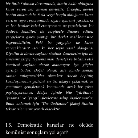
bir ihtilaf olması durumunda, kimin haklı olduğuna 
karar veren her zaman devlettir. Örneğin, devlet 
benim onlara daha fazla vergi borçlu olduğuma karar 
verirse veya restoranımda sigara içmemi yasaklarsa 
ve ben bunları kabul etmiyorsam, ne yapabilirim ki? 
Sadece, kendileri de vergilerle finanse edilen 
yargıçların görev yaptığı bir devlet mahkemesine 
başvurabilirim. Peki bu yargıçlar ne karar 
vereceklerdir? Tabii ki, her şeyin yasal olduğuna! 
Diyelim ki devlet başkanı sizsiniz. Özdenetim için de 
amcanız yargıç, teyzeniz mali denetçi ve babanız etik 
komitesi başkanı olarak atanmıştır. İşte güçler 
ayrılığı budur. Doğal olarak, aile içinde zaman 
zaman anlaşmazlıklar olacaktır. Ancak hepiniz, 
kuruluşunuzun gelirini en üst düzeye çıkarmak ve 
gücünüzü genişletmek konusunda ortak bir çıkar 
paylaşıyorsunuz. Mafya içinde bile “yürütme”, 
“yasama” ve “yargı” işlevlerine sahip kişiler vardır. 
Bunu anlamak için “The Godfather” [Baba] filmini 
tekrar izlemeniz yeterli olacaktır.
1.5. Demokratik kararlar ne ölçüde 
komünist sonuçlara yol açar?