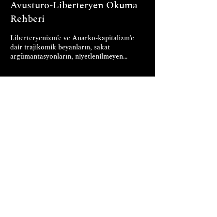
Avusturo-Liberteryen Okuma
Rehberi
Liberteryenizm’e ve Anarko-kapitalizm’e
dair trajikomik beyanların, sakat
argümantasyonların, niyetlenilmeyen
sonuçlar doğuracak cahilce...
11 Oca 2023
Neden Liberteryenim ve
Liberteryenler Neye İnanırlar?
Ben bir liberteryenim, çünkü şiddetin
başlatılmasına karşıyım ve özgürlüğe,
özerkliğe, saldırmazlık ilkesine