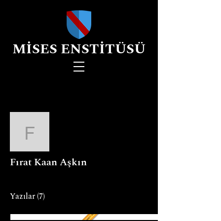
MİSES ENSTİTÜSÜ
Diğer Eylemler
Fırat Kaan Aşkın
Fırat Kaan Aşkın
Yazılar
(7)