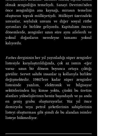
olmak zenginliğin temeliydi. Sanayi Devrimi’nden 
önce zenginliğin ana kaynağı, mirasın temelini 
oluşturan toprak mülkiyetiydi. Mülkiyet üzerindeki 
unvanlar, soyluluk unvanı ve diğer sosyal rütbe 
ayrımları ile birlikte geliyordu. Kapitalizm öncesi 
dönemlerde, zenginler uzun süre aynı ailelerdi ve 
yoksul doğanların neredeyse tamamı yoksul 
kalıyordu.
Forbes 
dergisinin her yıl yayınladığı süper zenginler 
listesiyle karşılaştırıldığında, çok az ismin -eğer 
varsa- uzun bir dönem boyunca ortaya çıktığı 
görülür. Servet sahibi insanlar iş kollarıyla birlikte 
değişmektedir. 1980’lere kadar süper zenginler 
listesinde yazılım, elektronik ve bilgisayar 
sektörlerinden hiç kimse yoktu, çünkü bu üretim 
alanları yükselişlerinin henüz başındaydı ve şu anda 
en geniş grubu oluşturuyorlar. Yüz yıl önce 
demiryolu veya petrol şirketlerinin sahiplerinin 
listeyi oluşturması gibi şimdi de bu alandan isimler 
listeye hükmediyor.