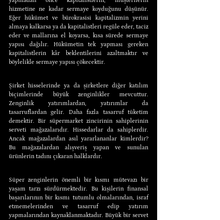
yapmadan önce kapitalistlerin, müşterilerin 
hizmetine ne kadar sermaye koyduğunu düşünür. 
Eğer hükümet ve bürokrasisi kapitalizmin yerini 
almaya kalkarsa ya da kapitalistleri regüle eder, taciz 
eder ve mallarına el koyarsa, kısa sürede sermaye 
yapısı dağılır. Hükümetin tek yapması gereken 
kapitalistlerin kâr beklentilerini azaltmaktır ve 
böylelikle sermaye yapısı çökecektir.
Şirket hisselerinde ya da şirketlere diğer katılım 
biçimlerinde büyük zenginlikler mevcuttur. 
Zenginlik yatırımlardan, yatırımlar da 
tasarruflardan gelir. Daha fazla tasarruf tüketim 
demektir. Bir süpermarket zincirinin sahiplerinin 
serveti mağazalarıdır. Hissedarlar da sahiplerdir. 
Ancak mağazalardan asıl yararlananlar kimlerdir? 
Bu mağazalardan alışveriş yapan ve sunulan 
ürünlerin tadını çıkaran halklardır.
Süper zenginlerin önemli bir kısmı mütevazı bir 
yaşam tarzı sürdürmektedir. Bu kişilerin finansal 
başarılarının bir kısmı tutumlu olmalarından, israf 
etmemelerinden ve tasarruf edip yatırım 
yapmalarından kaynaklanmaktadır. Büyük bir servet 