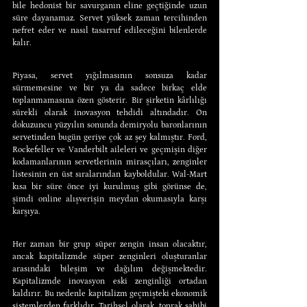
bile hedonist bir savurganın eline geçtiğinde uzun 
süre dayanamaz. Servet yüksek zaman tercihinden 
nefret eder ve nasıl tasarruf edileceğini bilenlerde 
kalır.
Piyasa, servet yığılmasının sonsuza kadar 
sürmemesine ve bir ya da sadece birkaç elde 
toplanmamasına özen gösterir. Bir şirketin kârlılığı 
sürekli olarak inovasyon tehdidi altındadır. On 
dokuzuncu yüzyılın sonunda demiryolu baronlarının 
servetinden bugün geriye çok az şey kalmıştır. Ford, 
Rockefeller ve Vanderbilt aileleri ve geçmişin diğer 
kodamanlarının servetlerinin mirasçıları, zenginler 
listesinin en üst sıralarından kayboldular. Wal-Mart 
kısa bir süre önce iyi kurulmuş gibi görünse de, 
şimdi online alışverişin meydan okumasıyla karşı 
karşıya.
Her zaman bir grup süper zengin insan olacaktır, 
ancak kapitalizmde süper zenginleri oluşturanlar 
arasındaki bileşim ve dağılım değişmektedir. 
Kapitalizmde inovasyon eski zenginliği ortadan 
kaldırır. Bu nedenle kapitalizm geçmişteki ekonomik 
sistemlerden farklıdır. Tarihsel olarak, toprak sahibi 