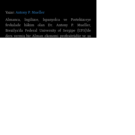
Yazar:
 Antony P. Mueller
Almanca, İngilizce, İspanyolca ve Portekizceye 
fevkalade hâkim olan Dr. Antony P. Mueller, 
Brezilya’da Federal University of Sergipe (UFS)’de 
ders vermiş bir Alman ekonomi profesörüdür ve şu 
an São Paulo Mises Akademisi’nde ders vermektedir. 
Anarko-kapitalizm ve Avusturya Ekolü’ne dair 
pek 
çok kitabın
 yazarı olan Dr. Mueller, 2025’in Ocak 
ayında Palgrave Macmillan Yayınevi bünyesindeki 
Palgrave Studies in Austrian Economics kitap 
serisine 
A Primer on Austrian Macroeconomics
 adlı 
kitabı eklemiştir. İrtibat kurmak isterseniz 
e-
posta
 yazabilir veya 
Facebook
’una, 
Twitter
’ına, 
Substack
’ine, 
Tumblr
’ına, 
Medium
’una, 
bloguna
 ve 
YouTube kanalına
 göz atabilirsiniz.
Çevirmen: Furkan Arda Hazar
Editör: Fırat Kaan Aşkın
Bu yazı, Profesör Mueller’in 
Beyond the State and 