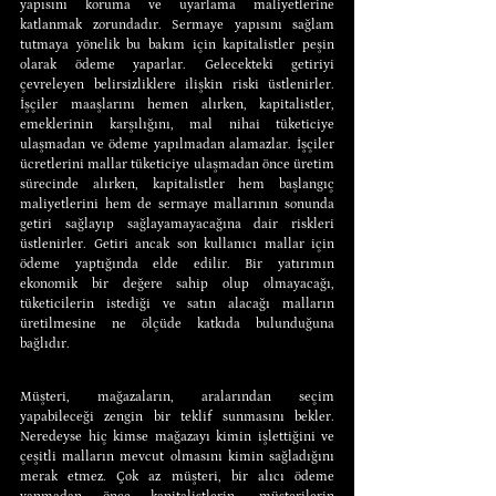
yapısını koruma ve uyarlama maliyetlerine 
katlanmak zorundadır. Sermaye yapısını sağlam 
tutmaya yönelik bu bakım için kapitalistler peşin 
olarak ödeme yaparlar. Gelecekteki getiriyi 
çevreleyen belirsizliklere ilişkin riski üstlenirler. 
İşçiler maaşlarını hemen alırken, kapitalistler, 
emeklerinin karşılığını, mal nihai tüketiciye 
ulaşmadan ve ödeme yapılmadan alamazlar. İşçiler 
ücretlerini mallar tüketiciye ulaşmadan önce üretim 
sürecinde alırken, kapitalistler hem başlangıç 
maliyetlerini hem de sermaye mallarının sonunda 
getiri sağlayıp sağlayamayacağına dair riskleri 
üstlenirler. Getiri ancak son kullanıcı mallar için 
ödeme yaptığında elde edilir. Bir yatırımın 
ekonomik bir değere sahip olup olmayacağı, 
tüketicilerin istediği ve satın alacağı malların 
üretilmesine ne ölçüde katkıda bulunduğuna 
bağlıdır.
Müşteri, mağazaların, aralarından seçim 
yapabileceği zengin bir teklif sunmasını bekler. 
Neredeyse hiç kimse mağazayı kimin işlettiğini ve 
çeşitli malların mevcut olmasını kimin sağladığını 
merak etmez. Çok az müşteri, bir alıcı ödeme 