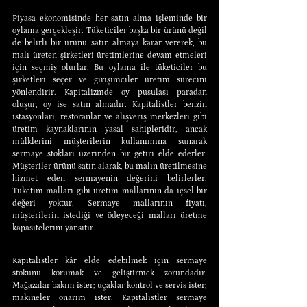
Piyasa ekonomisinde her satın alma işleminde bir 
oylama gerçekleşir. Tüketiciler başka bir ürünü değil 
de belirli bir ürünü satın almaya karar vererek, bu 
malı üreten şirketleri üretimlerine devam etmeleri 
için seçmiş olurlar. Bu oylama ile tüketiciler bu 
şirketleri seçer ve girişimciler üretim sürecini 
yönlendirir. Kapitalizmde oy pusulası paradan 
oluşur, oy ise satın almadır. Kapitalistler benzin 
istasyonları, restoranlar ve alışveriş merkezleri gibi 
üretim kaynaklarının yasal sahipleridir, ancak 
mülklerini müşterilerin kullanımına sunarak 
sermaye stokları üzerinden bir getiri elde ederler. 
Müşteriler ürünü satın alarak, bu malın üretilmesine 
hizmet eden sermayenin değerini belirlerler. 
Tüketim malları gibi üretim mallarının da içsel bir 
değeri yoktur. Sermaye mallarının fiyatı, 
müşterilerin istediği ve ödeyeceği malları üretme 
kapasitelerini yansıtır.
Kapitalistler kâr elde edebilmek için sermaye 
stokunu korumak ve geliştirmek zorundadır. 
Mağazalar bakım ister; uçaklar kontrol ve servis ister; 
makineler onarım ister. Kapitalistler sermaye 