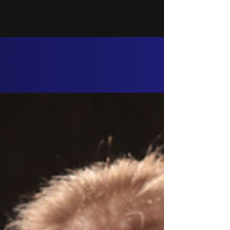
23 Oca 2023
Avusturo-Liberteryen Okuma Rehberi
Liberteryenizm’e ve Anarko-kapitalizm’e dair
trajikomik beyanların, sakat argümantasyonların,
niyetlenilmeyen sonuçlar doğuracak cahilce...