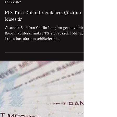
Tho Bishop
17 Kas 2022
FTX Türü Dolandırıcılıkların Çözümü
Mises'tir
Custodia Bank’tan Caitlin Long’un geçen yıl bir
Bitcoin konferansında FTX gibi yüksek kaldıraçlı
kripto borsalarının tehlikelerini...