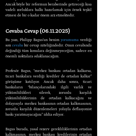
Ancak böyle bir reformun beraberinde getireceği kısa 
vadeli zorluklara halkı hazırlamak için örnek teşkil 
etmesi de bir o kadar önem arz etmektedir.
Cevaba Cevap (06.11.2025)
Bu yazı, Philipp Bagus’un benim 
yorumuma
 verdiği 
son 
cevaba
 bir cevap niteliğindedir. Onun cevabında 
değindiği tüm konulara değinmeyeceğim, sadece en 
önemli noktalara odaklanacağım.
Profesör Bagus, “merkez bankası ortadan kalkarsa, 
ticari bankalara verdiği krediler de ortadan kalkar” 
görüşüme katılıyor. Ancak daha sonra, ticari 
bankaların “bilançolarındaki ilgili varlık ve 
yükümlülükleri silerek, zorunlu karşılık 
yükümlülüklerinin de ortadan kalkacağını ve 
dolayısıyla merkez bankasının ortadan kalkmasının, 
zorunlu karşılık düzenlemeleri yoluyla deflasyonist 
baskı yaratmayacağını” iddia ediyor.
Bagus burada, yasal rezerv gerekliliklerinin ortadan 
kalkmasının, merkez bankası kredilerinin ortadan 