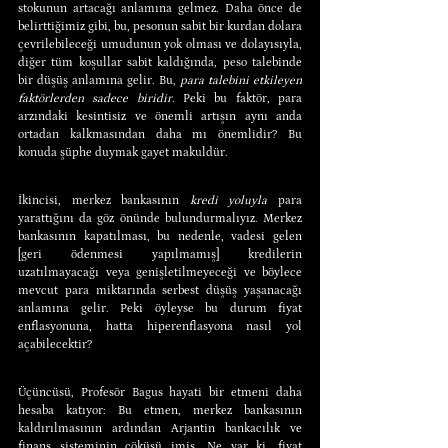
stokunun artacağı anlamına gelmez. Daha önce de 
belirttiğimiz gibi, bu, pesonun sabit bir kurdan dolara 
çevrilebileceği umudunun yok olması ve dolayısıyla, 
diğer tüm koşullar sabit kaldığında, peso talebinde 
bir düşüş anlamına gelir. Bu, 
para talebini etkileyen 
faktörlerden sadece biridir
. Peki bu faktör, para 
arzındaki kesintisiz ve önemli artışın aynı anda 
ortadan kalkmasından daha mı önemlidir? Bu 
konuda şüphe duymak gayet makuldür.
İkincisi, merkez bankasının 
kredi yoluyla
 para 
yarattığını da göz önünde bulundurmalıyız. Merkez 
bankasının kapatılması, bu nedenle, vadesi gelen 
[geri ödenmesi yapılmamış] kredilerin 
uzatılmayacağı veya genişletilmeyeceği ve böylece 
mevcut para miktarında serbest düşüş yaşanacağı 
anlamına gelir. Peki öyleyse bu durum fiyat 
enflasyonuna, hatta hiperenflasyona nasıl yol 
açabilecektir?
Üçüncüsü, Profesör Bagus hayati bir etmeni daha 
hesaba katıyor: Bu etmen, merkez bankasının 
kaldırılmasının ardından Arjantin bankacılık ve 
finans sisteminin çöküşü imiş. Ne var ki, fiyat 