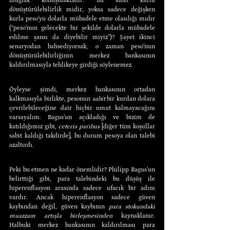
muğlak konuşmaktadır. Bu sabit kurlu 
dönüştürülebilirlik midir, yoksa sadece değişken 
kurla peso’yu dolarla mübadele etme olasılığı mıdır 
(“peso’nun gelecekte bir şekilde dolarla mübadele 
edilme şansı da diyebilir miyiz”)? Şayet ikinci 
senaryodan bahsediyorsak, o zaman peso’nun 
dönüştürülebilirliğinin merkez bankasının 
kaldırılmasıyla tehlikeye girdiği söylenemez.
Öyleyse şimdi, merkez bankasının ortadan 
kalkmasıyla birlikte, pesonun 
sabit
 bir kurdan dolara 
çevrilebileceğine dair hiçbir umut kalmayacağını 
varsayalım. Bagus’un açıkladığı ve bizim de 
katıldığımız gibi, 
ceteris paribus
 [diğer tüm koşullar 
sabit kaldığı takdirde], bu durum pesoya olan talebi 
azaltırdı.
Peki bu etmen ne kadar önemlidir? Philipp Bagus’un 
belirttiği gibi, para talebindeki bu düşüş ile 
hiperenflasyon arasında sadece ufacık bir adım 
vardır. Ancak hiperenflasyon sadece güven 
kaybından değil, güven kaybının 
para stokundaki 
muazzam artışla birleşmesinden
 kaynaklanır. 
Halbuki merkez bankasının kaldırılması para 