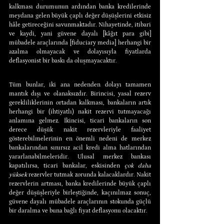
kalkması durumunun ardından banka kredilerinde 
meydana gelen büyük çaplı değer düşüşlerini etkisiz 
hâle getireceğini savunmaktadır. Nihayetinde, itibari 
ve kaydi, yani güvene dayalı [kâğıt para gibi] 
mübadele araçlarında [fiduciary media] herhangi bir 
azalma olmayacak ve dolayısıyla fiyatlarda 
deflasyonist bir baskı da oluşmayacaktır.
Tüm bunlar, iki ana nedenden dolayı tamamen 
mantık dışı ve olanaksızdır. Birincisi, yasal rezerv 
gerekliliklerinin ortadan kalkması, bankaların artık 
herhangi bir (ihtiyatlı) nakit rezervi tutmayacağı 
anlamına gelmez. İkincisi, ticari bankaların son 
derece düşük nakit rezervleriyle faaliyet 
gösterebilmelerinin en önemli nedeni de merkez 
bankalarından sınırsız acil kredi alma hatlarından 
yararlanabilmeleridir. Ulusal merkez bankası 
kapatılırsa, ticari bankalar, eskisinden 
çok daha 
yüksek
 rezervler tutmak zorunda kalacaklardır. Nakit 
rezervlerin artması, banka kredilerinde büyük çaplı 
değer düşüşleriyle birleştiğinde, kaçınılmaz sonuç, 
güvene dayalı mübadele araçlarının stokunda güçlü 
bir daralma ve buna bağlı fiyat deflasyonu olacaktır.