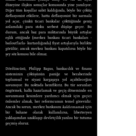
düzeyine ilişkin sonuçlar konusunda yine yanılıyor. 
Diğer tüm koşullar sabit kaldığında, böyle bir çöküş 
deflasyonist etkilere, hatta deflasyonist bir sarmala 
yol açar, çünkü ticari bankalar çöktüğünde geniş 
anlamdaki para stoku serbest düşüşe geçer. Bu 
durum, ancak baz para miktarında büyük artışlar 
eşlik ettiğinde (merkez bankası ticari bankaları -
bailout’larla- kurtardığında) fiyat artışlarıyla birlikte 
görülür; ancak merkez bankası kapatılırsa böyle bir 
şey söz konusu bile olmaz.
Dördüncüsü, Philipp Bagus, bankacılık ve finans 
sisteminin çöküşünün paniğe ve beraberinde 
toplumsal ve siyasi kargaşaya yol açabileceğini 
savunuyor. Bu noktada hemfikiriz. Bu tür sorunları 
öngörmek, halkı hazırlamak ve geçiş döneminde en 
savunmasız kesimlere yardımcı olmak için geçici 
önlemler almak, her reformcunun temel görevidir. 
Ancak bu sorun, merkez bankasını 
kaldırmamak
 için 
bir bahane olarak kullanılırsa, liberteryen 
yaklaşımdan uzaklaşıp devletçilik yanlısı bir tutuma 
geçmiş oluruz.