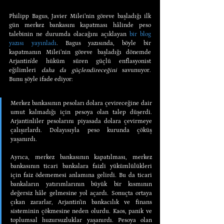
Philipp Bagus, Javier Milei’nin göreve başladığı ilk 
gün merkez bankasını kapatması hâlinde peso 
talebinin ne durumda olacağını açıklayan 
bir blog 
yazısı yayınladı
. Bagus yazısında, böyle bir 
kapatmanın Milei’nin göreve başladığı dönemde 
Arjantin’de hüküm süren güçlü enflasyonist 
eğilimleri 
daha da güçlendireceğini
 savunuyor. 
Bunu şöyle ifade ediyor:
Merkez bankasının pesoları dolara çevireceğine dair 
umut kalmadığı için pesoya olan talep düşerdi. 
Arjantinliler pesolarını piyasada dolara çevirmeye 
çalışırlardı. Dolayısıyla peso kurunda çöküş 
yaşanırdı.
Ayrıca, merkez bankasının kapatılması, merkez 
bankasının ticari bankalara faizli yükümlülükleri 
için faiz ödememesi anlamına gelirdi. Bu da ticari 
bankaların yatırımlarının büyük bir kısmının 
değersiz hâle gelmesine yol açardı. Sonuçta ortaya 
çıkan zararlar, Arjantin’in bankacılık ve finans 
sisteminin çökmesine neden olurdu. Kaos, panik ve 
toplumsal huzursuzluklar yaşanırdı. Pesoya olan 