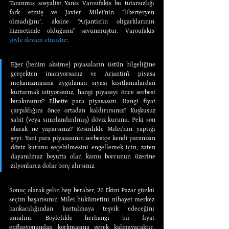
Tanınmış sosyalist Yanis Varoufakis bu tutarsızlığı 
fark etmiş ve Javier Milei’nin “liberteryen 
olmadığını”, aksine “Arjantin’in oligarklarının 
hizmetinde olduğunu” savunmuştur. Varoufakis 
şöyle devam etmiştir
:
Eğer (benim aksime) piyasaların üstün bilgeliğine 
gerçekten inanıyorsanız ve Arjantin’i piyasa 
mekanizmasına uygulanan siyasi kısıtlamalardan 
kurtarmak istiyorsanız, hangi piyasayı önce serbest 
bırakırsınız? Elbette para piyasasını. Hangi fiyat 
çarpıklığını önce ortadan kaldırırsınız? Kuşkusuz 
sabit (veya sınırlandırılmış) döviz kurunu. Peki son 
olarak ne yaparsınız? Kesinlikle Milei’nin yaptığı 
şeyi: Yani para piyasasının serbestçe kendi paranızın 
döviz kurunu seçebilmesini engellemek için, zaten 
dayanılmaz boyutta olan kamu borcunun üzerine 
zilyonlarca dolar borç alırsınız.
Sonuç olarak gelin hep beraber, 26 Ekim Pazar günkü 
seçim başarısının Milei hükümetini nihayet merkez 
bankacılığından kurtulmaya teşvik edeceğini 
umalım. Böylelikle herhangi bir fiyat 
enflasyonundan korkmasına gerek kalmayacaktır. 