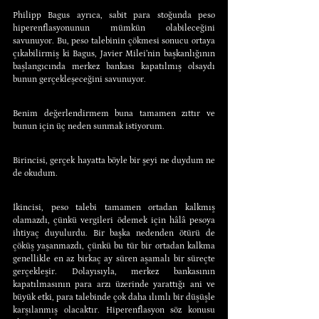
Philipp Bagus ayrıca, sabit para stoğunda peso 
hiperenflasyonunun mümkün olabileceğini 
savunuyor. Bu, peso talebinin çökmesi sonucu ortaya 
çıkabilirmiş ki Bagus, Javier Milei’nin başkanlığının 
başlangıcında merkez bankası kapatılmış olsaydı 
bunun gerçekleşeceğini savunuyor.
Benim değerlendirmem buna tamamen zıttır ve 
bunun için üç neden sunmak istiyorum.
Birincisi, gerçek hayatta böyle bir şeyi ne duydum ne 
de okudum.
İkincisi, peso talebi tamamen ortadan kalkmış 
olamazdı, çünkü vergileri ödemek için hâlâ pesoya 
ihtiyaç duyulurdu. Bir başka nedenden ötürü de 
çöküş yaşanmazdı, çünkü bu tür bir ortadan kalkma 
genellikle en az birkaç ay süren aşamalı bir süreçte 
gerçekleşir. Dolayısıyla, merkez bankasının 
kapatılmasının para arzı üzerinde yarattığı ani ve 
büyük etki, para talebinde çok daha ılımlı bir düşüşle 
karşılanmış olacaktır. Hiperenflasyon söz konusu 