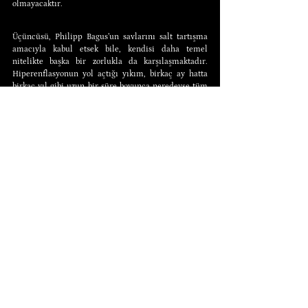
olmayacaktır.
Üçüncüsü, Philipp Bagus’un savlarını salt tartışma 
amacıyla kabul etsek bile, kendisi daha temel 
nitelikte başka bir zorlukla da karşılaşmaktadır. 
Hiperenflasyonun yol açtığı yıkım, birkaç ay hatta 
birkaç yıl gibi uzun bir süre boyunca neredeyse tüm 
ülkeyi felç etmesinden kaynaklanmaktadır. Ancak 
Bagus’un savunduğu türden bir hiperenflasyon böyle 
olmaz. Daha başlamadan sona erer. Tüm piyasa 
katılımcıları bir gecede pesodan dolara geçecektir. 
Pesolarından kurtulmak için o kadar acele 
edeceklerdir ki, pesoyu kimlerin almak isteyeceği 
dahi belirsiz olacaktır. İşte böylesi bir senaryoda 
hiperenflasyon nerede ortaya çıkacaktır? Daha da 
önemlisi, gözyaşı dökülmeyen bu hiperenflasyonun 
zararı nerede yaşanacaktır?
Diğer bir deyişle, Profesör Bagus artık aklını başına 
toplamalıdır. Ya para talebinin, sabit (veya daha 
doğrusu azalan) para stoğunda hiperenflasyona yol 
açacak kadar çöktüğünü savunacaktır ki bu durumda, 
bu çöküşün neden para sisteminin hızlı bir reformu 
olarak selamlanmaması gerektiğini anlamak zor 