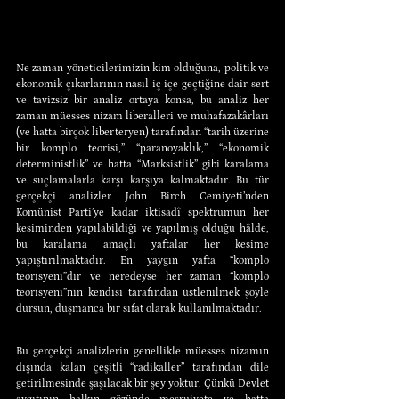
Ne zaman yöneticilerimizin kim olduğuna, politik ve 
ekonomik çıkarlarının nasıl iç içe geçtiğine dair sert 
ve tavizsiz bir analiz ortaya konsa, bu analiz her 
zaman müesses nizam liberalleri ve muhafazakârları 
(ve hatta birçok liberteryen) tarafından “tarih üzerine 
bir komplo teorisi,” “paranoyaklık,” “ekonomik 
deterministlik” ve hatta “Marksistlik” gibi karalama 
ve suçlamalarla karşı karşıya kalmaktadır. Bu tür 
gerçekçi analizler John Birch Cemiyeti’nden 
Komünist Parti’ye kadar iktisadî spektrumun her 
kesiminden yapılabildiği ve yapılmış olduğu hâlde, 
bu karalama amaçlı yaftalar her kesime 
yapıştırılmaktadır. En yaygın yafta “komplo 
teorisyeni”dir ve neredeyse her zaman “komplo 
teorisyeni”nin kendisi tarafından üstlenilmek şöyle 
dursun, düşmanca bir sıfat olarak kullanılmaktadır.
Bu gerçekçi analizlerin genellikle müesses nizamın 
dışında kalan çeşitli “radikaller” tarafından dile 
getirilmesinde şaşılacak bir şey yoktur. Çünkü Devlet 