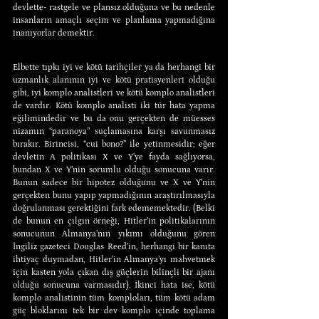
devlette- rastgele ve plansız olduğuna ve bu nedenle 
insanların amaçlı seçim ve planlama yapmadığına 
inanıyorlar demektir.
Elbette tıpkı iyi ve kötü tarihçiler ya da herhangi bir 
uzmanlık alanının iyi ve kötü pratisyenleri olduğu 
gibi, iyi komplo analistleri ve kötü komplo analistleri 
de vardır. Kötü komplo analisti iki tür hata yapma 
eğilimindedir ve bu da onu gerçekten de müesses 
nizamın “paranoya” suçlamasına karşı savunmasız 
bırakır. Birincisi, “cui bono?” ile yetinmesidir; eğer 
devletin A politikası X ve Y’ye fayda sağlıyorsa, 
bundan X ve Y’nin sorumlu olduğu sonucuna varır. 
Bunun sadece bir hipotez olduğunu ve X ve Y’nin 
gerçekten bunu yapıp yapmadığının araştırılmasıyla 
doğrulanması gerektiğini fark edememektedir. (Belki 
de bunun en çılgın örneği, Hitler’in politikalarının 
sonucunun Almanya’nın yıkımı olduğunu gören 
İngiliz gazeteci Douglas Reed’in, herhangi bir kanıta 
ihtiyaç duymadan, Hitler’in Almanya’yı mahvetmek 
için kasten yola çıkan dış güçlerin bilinçli bir ajanı 
olduğu sonucuna varmasıdır). İkinci hata ise, kötü 
komplo analistinin tüm komploları, tüm kötü adam 
güç bloklarını tek bir dev komplo içinde toplama 