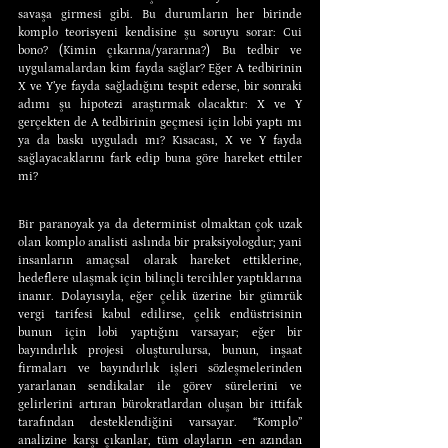
savaşa girmesi gibi. Bu durumların her birinde 
komplo teorisyeni kendisine şu soruyu sorar: Cui 
bono? (Kimin çıkarına/yararına?) Bu tedbir ve 
uygulamalardan kim fayda sağlar? Eğer A tedbirinin 
X ve Y’ye fayda sağladığını tespit ederse, bir sonraki 
adımı şu hipotezi araştırmak olacaktır: X ve Y 
gerçekten de A tedbirinin geçmesi için lobi yaptı mı 
ya da baskı uyguladı mı? Kısacası, X ve Y fayda 
sağlayacaklarını fark edip buna göre hareket ettiler 
mi?
Bir paranoyak ya da determinist olmaktan çok uzak 
olan komplo analisti aslında bir praksiyologdur; yani 
insanların amaçsal olarak hareket ettiklerine, 
hedeflere ulaşmak için bilinçli tercihler yaptıklarına 
inanır. Dolayısıyla, eğer çelik üzerine bir gümrük 
vergi tarifesi kabul edilirse, çelik endüstrisinin 
bunun için lobi yaptığını varsayar; eğer bir 
bayındırlık projesi oluşturulursa, bunun, inşaat 
firmaları ve bayındırlık işleri sözleşmelerinden 
yararlanan sendikalar ile görev sürelerini ve 
gelirlerini artıran bürokratlardan oluşan bir ittifak 
tarafından desteklendiğini varsayar. “Komplo” 
analizine karşı çıkanlar, tüm olayların -en azından 