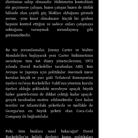
dürtüsüne sahip olmasıdır. Hükümetin kontrolünü 
ele geçirmeye çalışan, bazen çatışan bazen de ittifak 
hâlinde olan çeşitli güç blokları olduğunu görmek 
yerine, -yine kanıt olmaksızın- küçük bir grubun 
hepsini kontrol ettiğini ve sadece onları çatışmaya 
soktuğunu varsaymak zorundaymış gibi 
görünmektedir.
Bu tür yorumlamalar, Jimmy Carter ve Walter 
Mondale’den başlayarak yeni Carter hükümetinin 
neredeyse tüm üst düzey yöneticilerinin, 1973 
yılında David Rockefeller tarafından ABD, Batı 
Avrupa ve Japonya için politikalar önermek üzere 
kurulan küçük ve yarı gizli Trilateral Komisyon’un 
üyeleri ve/veya Rockefeller Vakfı’nın yönetim kurulu 
üyeleri olduğu şeklindeki neredeyse apaçık -büyük 
haber gazetelerinin de dikkat çektiği kadar apaçık- 
gerçek tarafından motive edilmektedir. Geri kalan 
teoriler ise Atlanta’daki şirketlerle ve özellikle de 
Georgia’nın en büyük şirketi olan Coca-Cola 
Company ile bağlantılıdır.
Peki, tüm bunlara nasıl bakacağız? David 
Rockefeller’ın belirli devletçi kamu politikaları 