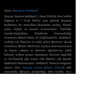
Yazar: 
Murray N. Rothbard
Murray Newton Rothbard, 2 Mart 1926’da New York’ta 
doğmuş ve 7 Ocak 1995’te aynı şehirde hayatını 
kaybetmiş bir Amerikan ekonomist, tarihçi, filozof, 
yazar, hukuk ve siyaset teorisyenidir. Özellikle 
Anarko-kapitalizm felsefesini harmanladığı 
Avusturya İktisat Okulu ile ilişkilendirilir. Rothbard, 
Ludwig von Mises’in en önde gelen öğrencisi olarak 
Avusturya İktisat Okulu’nun üçüncü jenerasyonunun 
da başını çekmiş ve Mises’in öğretilerine sadık 
kalarak, serbest piyasa ekonomisi, bireysel özgürlük 
ve devletsizlik gibi temel etik ilkelere çok önemli 
katkılarda bulunmuştur. Rothbard, Mises’in magnum 
opus’u olan 
Human Action
 (
İnsan Eylemi
) adlı 
eserindeki fikriyatı genişlettiği 1962 tarihli 
Man, 
Economy, and State
 (
İnsan, İktisat ve Devlet
) adlı 
eseriyle Avusturya İktisat Okulu’nun fikirlerini daha 
geniş kitlelere tanıtmıştır. Bu eserinin içine daha 
sonra kattığı 
Power and Market
 (
İktidar ve Piyasa
) 
adlı kapsamlı ek ile Anarko-kapitalizmin felsefî 
temellerini kurmuştur. Rothbard, bu kitapta, 
piyasanın her türlü faaliyeti barışçıl ve sorunsuz 
yönetebileceğini ve devletin müdahalesinin, hatta 