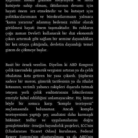
aygıtının halkın gözünde meşruiyete ve hatta 
kutsiyete sahip olması, iktidarının devamı için 
hayati önem arz etmektedir ve bu kutsiyet için 
politikacılarımızın ve bürokratlarımızın yalnızca 
“kamu yararına” adanmış bedensiz ruhlar olarak 
görülmesi hayati önem taşımaktadır. Bu ruhların 
çoğu zaman Devlet’i kullanarak bir dizi ekonomik 
çıkarı artırmak gibi sağlam bir zemine dayandıkları 
bir kez ortaya çıktığında, devletin dayandığı temel 
gizem de çökmeye başlar.
Basit bir örnek verelim. Diyelim ki ABD Kongresi 
çelik üzerindeki gümrük vergisini artıran ya da çelik 
ithalatına kota getiren bir yasa çıkardı. Şüphesiz 
sadece bir moron, gümrük tarifesinin ya da ithalat 
kotasının, verimli yabancı rakipleri dışarıda tutmak 
isteyen yerli çelik endüstrisinin lobicilerinin 
emriyle kabul edildiğini anlamayacaktır. Hiç kimse 
böyle bir sonuca karşı “komplo teorisyeni” 
suçlamasında bulunamaz. Ancak komplo 
teorisyeninin yaptığı şey, analizini daha karmaşık 
hükümet tedbir ve uygulamalarına doğru 
genişletmektir: örneğin bayındırlık projeleri, ICC’nin 
(Uluslararası Ticaret Odası) kurulması, Federal 
Rezerv Sistemi’nin oluşturulması ya da ABD’nin 