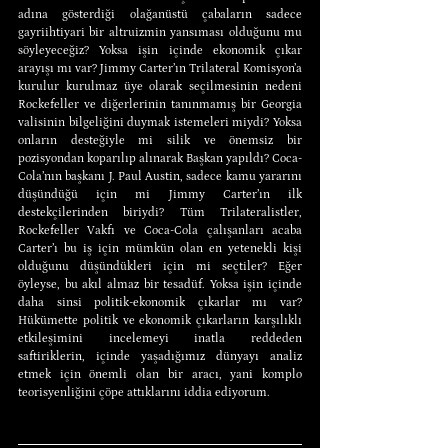
adına gösterdiği olağanüstü çabaların sadece 
gayriihtiyari bir altruizmin yansıması olduğunu mu 
söyleyeceğiz? Yoksa işin içinde ekonomik çıkar 
arayışı mı var? Jimmy Carter’ın Trilateral Komisyon’a 
kurulur kurulmaz üye olarak seçilmesinin nedeni 
Rockefeller ve diğerlerinin tanınmamış bir Georgia 
valisinin bilgeliğini duymak istemeleri miydi? Yoksa 
onların desteğiyle mi silik ve önemsiz bir 
pozisyondan koparılıp alınarak Başkan yapıldı? Coca-
Cola’nın başkanı J. Paul Austin, sadece kamu yararını 
düşündüğü için mi Jimmy Carter’ın ilk 
destekçilerinden biriydi? Tüm Trilateralistler, 
Rockefeller Vakfı ve Coca-Cola çalışanları acaba 
Carter’ı bu iş için mümkün olan en yetenekli kişi 
olduğunu düşündükleri için mi seçtiler? Eğer 
öyleyse, bu akıl almaz bir tesadüf. Yoksa işin içinde 
daha sinsi politik-ekonomik çıkarlar mı var? 
Hükümette politik ve ekonomik çıkarların karşılıklı 
etkileşimini incelemeyi inatla reddeden 
saftiriklerin, içinde yaşadığımız dünyayı analiz 
etmek için önemli olan bir aracı, yani komplo 
teorisyenliğini çöpe attıklarını iddia ediyorum.