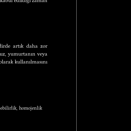
kabul edildiği zaman 
irde artık daha zor 
 Tuz, yumurtanın veya 
larak kullanılmasını 
ebilirlik, homojenlik 