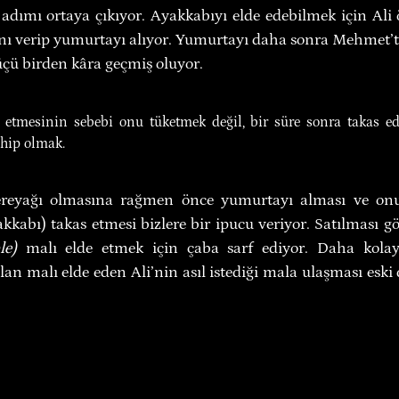
k adımı ortaya çıkıyor. Ayakkabıyı elde edebilmek için Ali
ını verip yumurtayı alıyor. Yumurtayı daha sonra Mehmet’te
üçü birden kâra geçmiş oluyor.
 etmesinin sebebi onu tüketmek değil, bir süre sonra takas ede
ahip olmak.
tereyağı olmasına rağmen önce yumurtayı alması ve onu
le)
 malı elde etmek için çaba sarf ediyor. Daha kolay s
olan malı elde eden Ali’nin asıl istediği mala ulaşması es