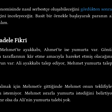
onomisinde nasıl serbestçe oluşabileceğini 
gördükten sonra
ğini inceleyeceğiz. Basit bir örnekle başlayarak paranın a
alım.
dele Fikri
, Mehmet’te ayakkabı, Ahmet’te ise yumurta var. Gönüllü 
in taraflarının kâr etme amacıyla hareket etmiş olacağını
orun var: Ali ayakkabı talep ediyor, Mehmet yumurta talep
 almak için Mehmet’e gittiğinde Mehmet onun teklifiyle 
 istemiyor. Mehmet ısrarla yumurta istediğini belirtiyor
ır olsa da Ali’nin yumurta talebi yok.