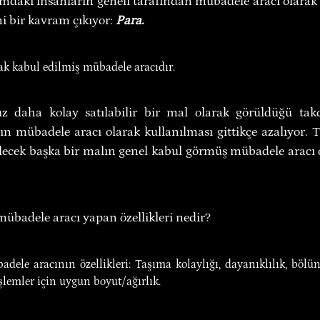
umdaki insanların geneli tarafından mübadele aracı olarak 
i bir kavram çıkıyor: 
Para
.
rak kabul edilmiş mübadele aracıdır.
z daha kolay satılabilir bir mal olarak görüldüğü takd
arın mübadele aracı olarak kullanılması gittikçe azalıyor.
ilecek başka bir malın genel kabul görmüş mübadele aracı o
 mübadele aracı yapan özellikleri nedir?
adele aracının özellikleri: Taşıma kolaylığı, dayanıklılık, bölün
lemler için uygun boyut/ağırlık.