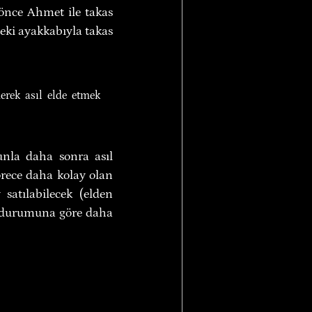
 önce Ahmet ile takas 
ki ayakkabıyla takas 
rek asıl elde etmek 
nla daha sonra asıl 
istediği malı (ayakkabı) takas etmesi bizlere bir ipucu veriyor. Satılması görece daha kolay olan 
atılabilecek (elden 
ki durumuna göre daha 