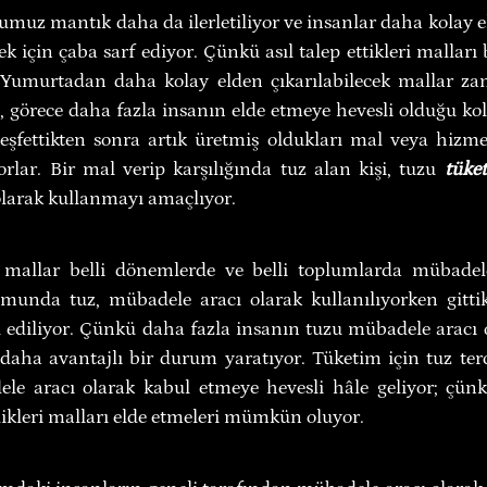
muz mantık daha da ilerletiliyor ve insanlar daha kolay el
k için çaba sarf ediyor. Çünkü asıl talep ettikleri malları 
 Yumurtadan daha kolay elden çıkarılabilecek mallar zama
 görece daha fazla insanın elde etmeye hevesli olduğu kolay
şfettikten sonra artık üretmiş oldukları mal veya hizmetl
rlar. Bir mal verip karşılığında tuz alan kişi, tuzu 
tüke
larak kullanmayı amaçlıyor.
ı mallar belli dönemlerde ve belli toplumlarda mübadele
umunda tuz, mübadele aracı olarak kullanılıyorken gitti
 ediliyor. Çünkü daha fazla insanın tuzu mübadele aracı o
 daha avantajlı bir durum yaratıyor. Tüketim için tuz ter
le aracı olarak kabul etmeye hevesli hâle geliyor; çünk
dikleri malları elde etmeleri mümkün oluyor.