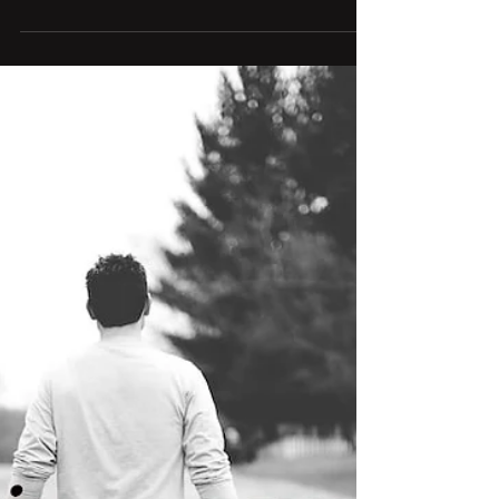
Ryan McMaken
14 Şub 2023
Düşman Özel Sektör Olduğunda
Geçtiğimiz Çarşamba günü yapılan Temsilciler
Meclisi Denetleme Komitesi toplantısı, Elon
Musk’ın devralmasından önceki dönemde...