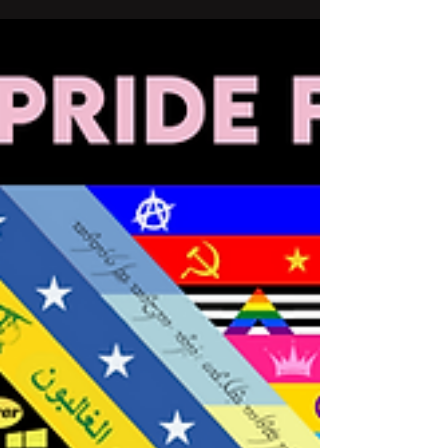
nitelendirmelerde bulundu mu? Bulunduysa,
yüksek ihtimalle ancak kesin olmamak koşuluyla,
siz de bizlerden biri olduğunuzun bilincine
varabilir, bu “ilkelliğin” tadına, birazdan
okuyacağınız yazının yardımıyla varabilirsiniz.
“Kesin olmamak koşuluyla” eklemesini yapmamın
altında yatan sebep, bu ithamın hedefi olan bireyin
karşısında yer a