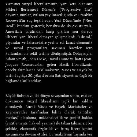
Yirminci yüzyıl liberalizminin, yani kötü olanının 
kökleri İlerlemeci Dönem’e (“Progressive Era”) 
dayanır. Bunlar, Wilson yayılmacılığında ve Franklin 
Roosevelt’in suç teşkil eden Yeni Düzen’inde (“New 
Deal”) kendini gösterdi; her ikisi de iki Avusturyalı-
Amerikalı tarafından karşı çıkılan son derece 
illiberal yani liberal olmayan gelişmelerdi. “Liberal,” 
piyasalar ve laissez-faire yerine sol kanat ekonomik 
ve sosyal programları savunan bireyler için 
kullanılan bir vekil terime dönüşmüştü. Dolayısıyla, 
Adam Smith, John Locke, David Hume ve hatta Jean-
Jacques Rousseau’dan gelen klasik liberalizmin 
önceki akımlarına bakılmaksızın, Mises ve Hayek bu 
terimi açıkça 20. yüzyıl ortası Batı siyasetine özgü bir 
bağlamda kullandılar.
Büyük Buhran ve iki dünya savaşından sonra, eski on 
dokuzuncu yüzyıl liberalizmi açık bir saldırı 
altındaydı. Ancak Mises ve Hayek, Marksistler ve 
Keynesyenler tarafından bilim olarak tanıtılan 
merkezî planlama, müdahalecilik ve pozitif haklar 
(entitlements; hak ediş sanısı) ile taban tabana zıt bir 
şekilde, ekonomik özgürlük ve barış liberalizmini 
savunmaya devam ettiler. Bu makalenin başında yer 