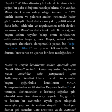
Hayek’i “iyi” liberalizmin yüzü olarak tanıtmak için 
yoğun bir çaba olduğunu hatırlayabiliriz. Öte yandan 
Mises de kısmen uzlaşmazlığı, kısmen de 1978 
tarihli süssüz ve yalansız anıları nedeniyle hakir 
görülmekteydi. Hayek daha cana yakın, politik olarak 
daha kabul edilebilir ve regülasyoncu refah devleti 
konusunda Mises’ten daha istekliydi. Buna rağmen 
bugün Sol’un Hayek’e bakışı onun karikatürize 
edilmesinden öteye gitmez: Hayek, nefret edilen 
Margaret Thatcher’a danışmanlık yapan bir “
sağcı 
liberteryen filozof
” ve piyasa köktencisidir. Bu 
durum ibret verici ve uyarıcı bir ders niteliğindedir.
Mises ve Hayek kendilerini soldan ayırmak için 
“klasik liberal” terimini kullanmışlardır. Bugün bu 
terim öncelikle solu yatıştırmak için 
kullanılıyor.
 Kendini klasik liberal ilân edenler 
bugün, çoğunlukla kendilerini MAGA 
Trumpizmi’nden ve tiksinilen Deplorables’dan
²
 uzak 
tutmaya, ilerlemecileri o korkunç sağcılar gibi 
olmadıklarına ikna etmeye çalışıyorlar! Bu, gururlu 
ve keskin bir ayrımdan ziyade güce ulaşmak 
amacıyla yapılan bir erdem sinyalidir. Hayekyen 
damar çok barizdir; Cato Enstitüsü ya da 
National 