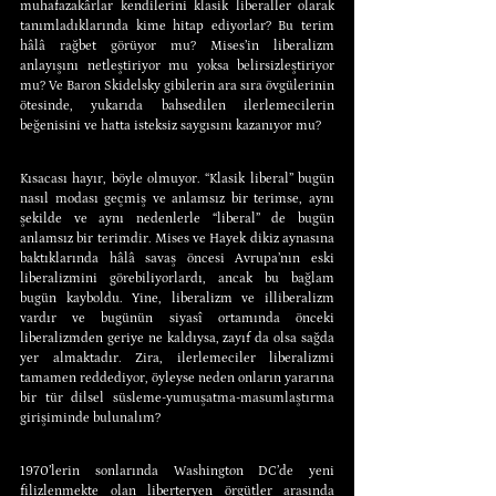
muhafazakârlar kendilerini klasik liberaller olarak 
tanımladıklarında kime hitap ediyorlar? Bu terim 
hâlâ rağbet görüyor mu? Mises’in liberalizm 
anlayışını netleştiriyor mu yoksa belirsizleştiriyor 
mu? Ve Baron Skidelsky gibilerin ara sıra övgülerinin 
ötesinde, yukarıda bahsedilen ilerlemecilerin 
beğenisini ve hatta isteksiz saygısını kazanıyor mu?
Kısacası hayır, böyle olmuyor. “Klasik liberal” bugün 
nasıl modası geçmiş ve anlamsız bir terimse, aynı 
şekilde ve aynı nedenlerle “liberal” de bugün 
anlamsız bir terimdir. Mises ve Hayek dikiz aynasına 
baktıklarında hâlâ savaş öncesi Avrupa’nın eski 
liberalizmini görebiliyorlardı, ancak bu bağlam 
bugün kayboldu. Yine, liberalizm ve illiberalizm 
vardır ve bugünün siyasî ortamında önceki 
liberalizmden geriye ne kaldıysa, zayıf da olsa sağda 
yer almaktadır. Zira, ilerlemeciler liberalizmi 
tamamen reddediyor, öyleyse neden onların yararına 
bir tür dilsel süsleme-yumuşatma-masumlaştırma 
girişiminde bulunalım?
1970’lerin sonlarında Washington DC’de yeni 
filizlenmekte olan liberteryen örgütler arasında 