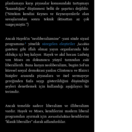
planlamaya karşı piyasalar konusundaki tartışmayı 
“kazandığını” düşünmesi belki de şaşırtıcı değildir. 
(“Nitekim kendisi Keynes ve Keynesyenlerle olan 
savaşlarından sonra teknik iktisattan az çok 
vazgeçmiştir.”)
Ancak Hayek’in “neoliberalizmine” -yani sözde siyasî 
programına-
¹
 yönelik 
süregelen eleştiriler
Jacobin 
gazetesi gibi iflah olmaz yayın organlarında bile 
oldukça içi boş kalıyor. Hayek ve akıl hocası Ludwig 
von Mises on dokuzuncu yüzyıl tarzından 
eski 
liberallerdi. Buna karşın neoliberalizm, bugün Sol’un 
küresel sosyal demokrasi yanlısı Clintoncu ve Blairci 
hizipler arasında piyasalara ve özel sermayeye 
gereğinden fazla saygı gösterildiğini düşündüğü 
şeyleri denetlemek için kullandığı aşağılayıcı bir 
terimdir.
Ancak temelde sadece liberalizm ve illiberalizm 
vardır. Hayek ve Mises, kendilerini modern liberal 
programdan ayırmak için 
zorunluluktan 
kendilerini 
“klasik liberaller” olarak adlandırdılar.