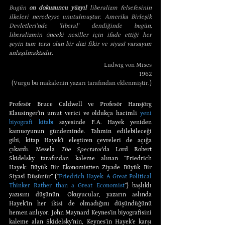
Bugün 
on dokuzuncu yüzyıl
 liberalizm felsefesinin 
ilkeleri neredeyse unutulmuştur. Amerika Birleşik 
Devletleri'nde 'liberal' dendiğinde bugün, 
liberalizmin önceki nesiller için ifade ettiği her 
şeyin tam tersi olan bir dizi fikir ve siyasî varsayım 
anlaşılmaktadır.
Ludwig von Mises
1962
(Vurgu bu makalenin yazarı tarafından eklenmiştir.)
Profesör Bruce Caldwell ve Profesör Hansjörg 
Klausinger’in umut verici ve oldukça hacimli 
yeni 
biyografi kitabı
 sayesinde F.A. Hayek yeniden 
kamuoyunun gündeminde. Tahmin edilebileceği 
gibi, kitap Hayek’i eleştiren çevreleri de açığa 
çıkardı. Mesela 
The Spectator
’da Lord Robert 
Skidelsky tarafından kaleme alınan “Friedrich 
Hayek: Büyük Bir Ekonomistten Ziyade Büyük Bir 
Siyasî Düşünür” (“
Friedrich Hayek: A Great Political 
Thinker Rather than a Great Economist
”) başlıklı 
yazısını düşünün. Okuyucular, yazarın aslında 
Hayek’in her ikisi de olmadığını düşündüğünü 
hemen anlıyor. John Maynard Keynes’in biyografisini 
kaleme alan Skidelsky’nin, Keynes’in Hayek’e karşı 