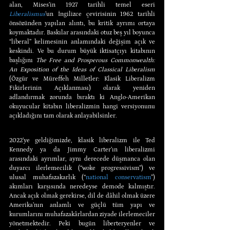
alan, Mises’in 1927 tarihli temel eseri 
Liberalismus
’un İngilizce çevirisinin 1962 tarihli 
önsözünden yapılan alıntı, bu kritik ayrımı ortaya 
koymaktadır. Baskılar arasındaki otuz beş yıl boyunca 
“liberal” kelimesinin anlamındaki değişim açık ve 
keskindi. Ve bu durum büyük iktisatçıyı kitabının 
başlığını 
The Free and Prosperous Commonwealth: 
An Exposition of the Ideas of Classical Liberalism
(Özgür ve Müreffeh Milletler: Klasik Liberalizm 
Fikirlerinin Açıklanması) olarak yeniden 
adlandırmak zorunda bıraktı ki Anglo-Amerikan 
okuyucular kitabın liberalizmin hangi versiyonunu 
açıkladığını tam olarak anlayabilsinler.
2022’ye geldiğimizde, klasik liberalizm ile Ted 
Kennedy ya da Jimmy Carter’ın liberalizmi 
arasındaki ayrımlar, aynı derecede düşmanca olan 
duyarcı ilerlemecilik (“woke progressivism”) ve 
ulusal muhafazakarlık (“
national conservatism
”) 
akımları karşısında neredeyse demode kalmıştır. 
Ancak açık olmak gerekirse, dil de dâhil olmak üzere 
Amerika’nın anlamlı ve güçlü tüm yapı ve 
kurumlarını muhafazakârlardan ziyade ilerlemeciler 
yönetmektedir. Peki bugün liberteryenler ve 