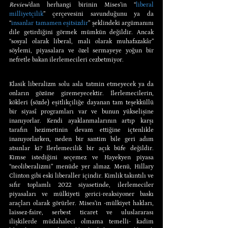
Review
’dan herhangi birinin Mises’in “
liberal 
milliyetçilik
” çerçevesini savunduğunu ya da 
“
insanlar tamamen eşitsizdir
” şeklindeki argümanını 
dile getirdiğini görmek mümkün değildir. Ancak 
“sosyal olarak liberal, mali olarak muhafazakâr” 
söylemi, piyasalara ve özel sermayeye yoğun bir 
nefretle bakan ilerlemecileri cezbetmiyor.
Klasik liberalizm solu asla tatmin etmeyecek ya da 
onların gözüne giremeyecektir. İlerlemecilerin, 
kökleri (sözde) eşitlikçiliğe dayanan tam teşekküllü 
bir siyasî programları var ve bunun yükselişine 
inanıyorlar. Kendi ayaklanmalarının artıp karşı 
tarafın hezimetinin devam ettiğine içtenlikle 
inanıyorlarken, neden bir santim bile geri adım 
atsınlar ki? İlerlemecilik bir açık büfe değildir. 
Kimse istediğini seçemez ve Hayekyen piyasa 
“neoliberalizmi” menüde yer almaz. Menü, Hillary 
Clinton gibi eski liberaller içindir. Kimlik takıntılı ve 
sıfır toplamlı 2022 siyasetinde, ilerlemeciler 
piyasaları ve mülkiyeti gerici-reaksiyoner baskı 
araçları olarak görürler. Mises’in -mülkiyet hakları, 
laissez-faire, serbest ticaret ve uluslararası 
ilişkilerde müdahaleci olmama temelli- kadim 