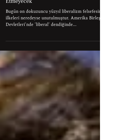
“Klasik Liberalizm” Solu Asla Tatmin
Etmeyecek
Bugün on dokuzuncu yüzyıl liberalizm felsefesinin
ilkeleri neredeyse unutulmuştur. Amerika Birleşik
Devletleri'nde 'liberal' dendiğinde...