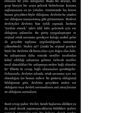
etmenin bir yolu olduğudur. Başka bir deyişle, bir 
grup bireyin bir araya gelerek birbirlerine koruma 
sağlamasının en iyi yoludur. Günümüzde hiç kimse 
bunun gerçekten böyle olduğuna, devletin bu yüzden 
var olduğuna inanıyormuş gibi görünmüyor. Modern 
devletçiler devletin bize iyilik yapmak, herkese 
“yardım etmek,” işleri âdil hâle getirmek için var 
olduğunu anlatırlar. Bu görüş yaygınlaşmıştır ve 
orijinal ortak savunma gerekçesi kulağa makul gelse 
de gerçekte topluma uygulandığında tamamen 
çökmektedir. Neden mi? Çünkü bu orijinal gerekçe 
böyle bir devletin ilk kurucuları için doğru olsa dahi, 
bu anlaşmanın daha sonraki nesiller tarafından 
kabul edildiği anlamına gelmez. Gelecek nesiller 
taraf olmadıkları bir anlaşmaya neden bağlı olsunlar 
ki? Elbette ki cevap, bağlı olmamaları gerektiğidir. 
Dolayısıyla, devletin aslında ortak savunma için var 
olmadığını (ve bunun sadece bir gösteriş olduğunu) 
bildiğimize göre, devletin gerçekten neden var 
olduğunu veya devleti savunanların asıl amaçlarının 
ne olduğunu sormalıyız.
Basit cevap şudur: Devlet, kendi başlarına ahlâken ya 
da yasal olarak yapamayacaklarını bildikleri şeyleri 