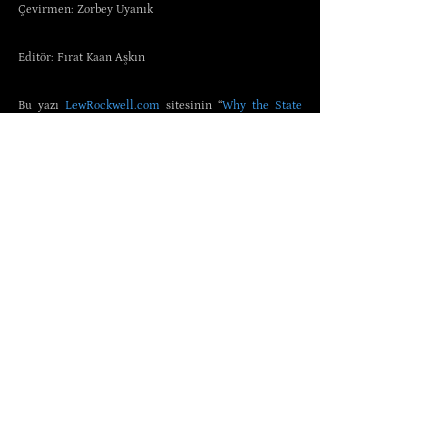
Çevirmen: Zorbey Uyanık
Editör: Fırat Kaan Aşkın
Bu yazı 
LewRockwell.com
 sitesinin “
Why the State 
Exists
” adlı yazısının çevirisidir.
Ahlâk
Anti-Politika
Tekel ve Rekabet
Hepsini Gör
Son Yazılar