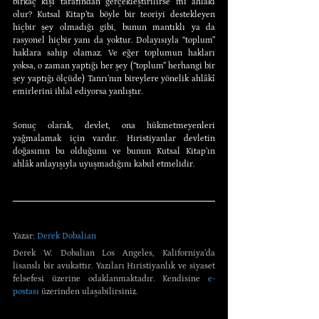
birkaç kişi tarafından gerçekleştirilirse mi ahlâkî 
olur? Kutsal Kitap’ta böyle bir teoriyi destekleyen 
hiçbir şey olmadığı gibi, bunun mantıklı ya da 
rasyonel hiçbir yanı da yoktur. Dolayısıyla “toplum” 
haklara sahip olamaz. Ve eğer toplumun hakları 
yoksa, o zaman yaptığı her şey (“toplum” herhangi bir 
şey yaptığı ölçüde) Tanrı’nın bireylere yönelik ahlâkî 
emirlerini ihlal ediyorsa yanlıştır.
Sonuç olarak, devlet, ona hükmetmeyenleri 
yağmalamak için vardır. Hıristiyanlar devletin 
doğasının bu olduğunu ve bunun Kutsal Kitap’ın 
ahlâk anlayışıyla uyuşmadığını kabul etmelidir.
Yazar: 
Derek Dobalian
Derek W. Dobalian Los Angeles, Kaliforniya’da 
lisanslı bir avukattır. Yazıları Hıristiyanlık ve siyaset 
felsefesi üzerine odaklanmaktadır. Kendisine 
e-
postası
 üzerinden ulaşabilirsiniz.