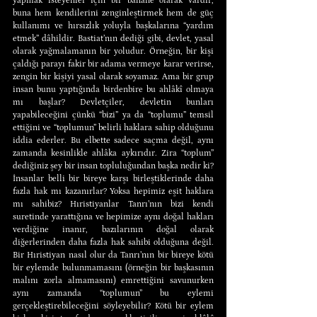
yapmak isteyenler için bir bahane olarak vardır; 
buna hem kendilerini zenginleştirmek hem de güç 
kullanımı ve hırsızlık yoluyla başkalarına “yardım 
etmek” dâhildir. Bastiat’nın dediği gibi, devlet, yasal 
olarak yağmalamanın bir yoludur. Örneğin, bir kişi 
çaldığı parayı fakir bir adama vermeye karar verirse, 
zengin bir kişiyi yasal olarak soyamaz. Ama bir grup 
insan bunu yaptığında birdenbire bu ahlâkî olmaya 
mı başlar? Devletçiler, devletin bunları 
yapabileceğini çünkü “bizi” ya da “toplumu” temsil 
ettiğini ve “toplumun” belirli haklara sahip olduğunu 
iddia ederler. Bu elbette sadece saçma değil, aynı 
zamanda kesinlikle ahlâka aykırıdır. Zira “toplum” 
dediğiniz şey bir insan topluluğundan başka nedir ki? 
İnsanlar belli bir bireye karşı birleştiklerinde daha 
fazla hak mı kazanırlar? Yoksa hepimiz eşit haklara 
mı sahibiz? Hıristiyanlar Tanrı’nın bizi kendi 
suretinde yarattığına ve hepimize aynı doğal hakları 
verdiğine inanır, bazılarının doğal olarak 
diğerlerinden daha fazla hak sahibi olduğuna değil. 
Bir Hıristiyan nasıl olur da Tanrı’nın bir bireye kötü 
bir eylemde bulunmamasını (örneğin bir başkasının 
malını zorla almamasını) emrettiğini savunurken 
aynı zamanda “toplumun” bu eylemi 
gerçekleştirebileceğini söyleyebilir? Kötü bir eylem 