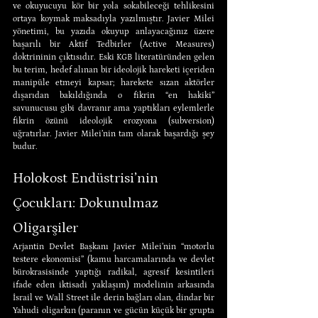
ve okuyucuyu kör bir yola sokabileceği tehlikesini 
ortaya koymak maksadıyla yazılmıştır. Javier Milei 
yönetimi, bu yazıda okuyup anlayacağınız üzere 
başarılı bir Aktif Tedbirler (Active Measures) 
doktrininin çıktısıdır. Eski KGB literatüründen gelen 
bu terim, hedef alınan bir ideolojik hareketi içeriden 
manipüle etmeyi kapsar; harekete sızan aktörler 
dışarıdan bakıldığında o fikrin “en hakiki” 
savunucusu gibi davranır ama yaptıkları eylemlerle 
fikrin özünü ideolojik erozyona (subversion) 
uğratırlar. Javier Milei’nin tam olarak başardığı şey 
budur.
Holokost Endüstrisi’nin 
Çocukları: Dokunulmaz 
Oligarşiler
Arjantin Devlet Başkanı Javier Milei’nin “motorlu 
testere ekonomisi” (kamu harcamalarında ve devlet 
bürokrasisinde yaptığı radikal, agresif kesintileri 
ifade eden iktisadi yaklaşım) modelinin arkasında 
İsrail ve Wall Street ile derin bağları olan, dindar bir 
Yahudi oligarkın (paranın ve gücün küçük bir grupta 