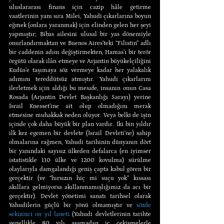
uluslararası finans için cazip hâle getirme 
vaatlerinin yanı sıra Milei, Yahudi çıkarlarına boyun 
eğmek (onlara yaranmak) için elinden gelen her şeyi 
yapmıştır; Bibas ailesini ulusal bir yas dönemiyle 
onurlandırmaktan ve Buenos Aires’teki “Filistin” adlı 
bir caddenin adını değiştirmekten, Hamas’ı bir terör 
örgütü olarak ilân etmeye ve Arjantin büyükelçiliğini 
Kudüs’e taşımaya söz vermeye kadar her yalakalık 
adımını tereddütsüz atmıştır. Yahudi çıkarlarını 
ilerletmek için aldığı bu mesafe, insanın onun Casa 
Rosada (Arjantin Devlet Başkanlığı Sarayı) yerine 
İsrail Knesset’ine ait olup olmadığını merak 
etmesine muhakkak neden oluyor. Veya belki de işin 
içinde çok daha büyük bir plan vardır. İki bin yıldır 
ilk kez egemen bir devlete (İsrail Devleti’ne) sahip 
olmalarına rağmen, Yahudi tarihinin dünyanın dört 
bir yanındaki sayısız ülkeden defalarca (en iyimser 
istatistikle 110 ülke ve 1200 kovulma) sürülme 
olaylarıyla damgalandığı geniş çapta kabul gören bir 
gerçektir (ve “hırsızın hiç mi suçu yok” kıssası 
akıllara gelmiyorsa akıllanmamışlığımız da acı bir 
gerçektir). Devlet yönetimi sanatı tarihsel olarak 
Yahudilerin güçlü bir yönü olmamıştır ve 
sözde 
sekizinci on yıl laneti
 (Yahudi devletlerinin tarihte 
genellikle 80 yılı aşamadan iç çekişmelerle 