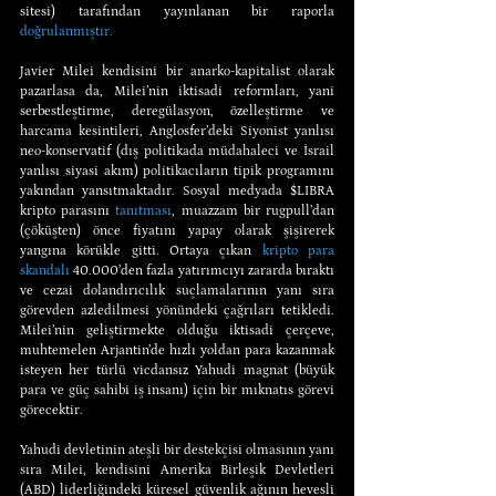
sitesi) tarafından yayınlanan bir raporla 
doğrulanmıştır.
Javier Milei kendisini bir anarko-kapitalist olarak 
pazarlasa da, Milei’nin iktisadi reformları, yani 
serbestleştirme, deregülasyon, özelleştirme ve 
harcama kesintileri, Anglosfer’deki Siyonist yanlısı 
neo-konservatif (dış politikada müdahaleci ve İsrail 
yanlısı siyasi akım) politikacıların tipik programını 
yakından yansıtmaktadır. Sosyal medyada $LIBRA 
kripto parasını 
tanıtması
, muazzam bir rugpull’dan 
(çöküşten) önce fiyatını yapay olarak şişirerek 
yangına körükle gitti. Ortaya çıkan 
kripto para 
skandalı
 40.000’den fazla yatırımcıyı zararda bıraktı 
ve cezai dolandırıcılık suçlamalarının yanı sıra 
görevden azledilmesi yönündeki çağrıları tetikledi. 
Milei’nin geliştirmekte olduğu iktisadi çerçeve, 
muhtemelen Arjantin’de hızlı yoldan para kazanmak 
isteyen her türlü vicdansız Yahudi magnat (büyük 
para ve güç sahibi iş insanı) için bir mıknatıs görevi 
görecektir.
Yahudi devletinin ateşli bir destekçisi olmasının yanı 
sıra Milei, kendisini Amerika Birleşik Devletleri 
(ABD) liderliğindeki küresel güvenlik ağının hevesli 