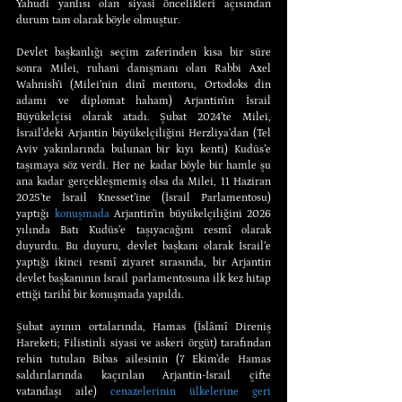
Yahudi yanlısı olan siyasi öncelikleri açısından 
durum tam olarak böyle olmuştur.
Devlet başkanlığı seçim zaferinden kısa bir süre 
sonra Milei, ruhani danışmanı olan Rabbi Axel 
Wahnish’i (Milei’nin dinî mentoru, Ortodoks din 
adamı ve diplomat haham) Arjantin’in İsrail 
Büyükelçisi olarak atadı. Şubat 2024’te Milei, 
İsrail’deki Arjantin büyükelçiliğini Herzliya’dan (Tel 
Aviv yakınlarında bulunan bir kıyı kenti) Kudüs’e 
taşımaya söz verdi. Her ne kadar böyle bir hamle şu 
ana kadar gerçekleşmemiş olsa da Milei, 11 Haziran 
2025’te İsrail Knesset’ine (İsrail Parlamentosu) 
yaptığı 
konuşmada
 Arjantin’in büyükelçiliğini 2026 
yılında Batı Kudüs’e taşıyacağını resmî olarak 
duyurdu. Bu duyuru, devlet başkanı olarak İsrail’e 
yaptığı ikinci resmî ziyaret sırasında, bir Arjantin 
devlet başkanının İsrail parlamentosuna ilk kez hitap 
ettiği tarihî bir konuşmada yapıldı.
Şubat ayının ortalarında, Hamas (İslâmî Direniş 
Hareketi; Filistinli siyasi ve askeri örgüt) tarafından 
rehin tutulan Bibas ailesinin (7 Ekim’de Hamas 
saldırılarında kaçırılan Arjantin-İsrail çifte 
vatandaşı aile) 
cenazelerinin ülkelerine geri 