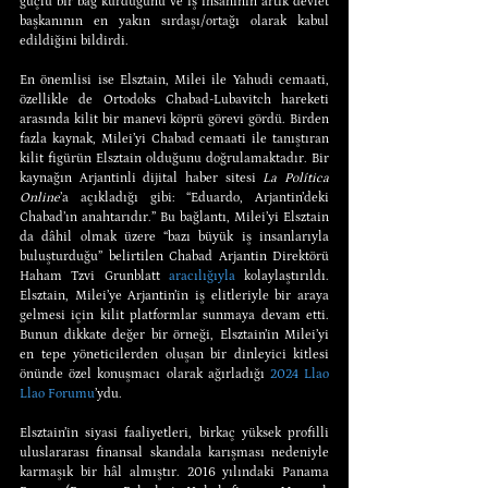
güçlü bir bağ kurduğunu ve iş insanının artık devlet 
başkanının en yakın sırdaşı/ortağı olarak kabul 
edildiğini bildirdi.
En önemlisi ise Elsztain, Milei ile Yahudi cemaati, 
özellikle de Ortodoks Chabad-Lubavitch hareketi 
arasında kilit bir manevi köprü görevi gördü. Birden 
fazla kaynak, Milei’yi Chabad cemaati ile tanıştıran 
kilit figürün Elsztain olduğunu doğrulamaktadır. Bir 
kaynağın Arjantinli dijital haber sitesi 
La Política 
Online
’a açıkladığı gibi: “Eduardo, Arjantin’deki 
Chabad’ın anahtarıdır.” Bu bağlantı, Milei’yi Elsztain 
da dâhil olmak üzere “bazı büyük iş insanlarıyla 
buluşturduğu” belirtilen Chabad Arjantin Direktörü 
Haham Tzvi Grunblatt 
aracılığıyla 
kolaylaştırıldı. 
Elsztain, Milei’ye Arjantin’in iş elitleriyle bir araya 
gelmesi için kilit platformlar sunmaya devam etti. 
Bunun dikkate değer bir örneği, Elsztain’in Milei’yi 
en tepe yöneticilerden oluşan bir dinleyici kitlesi 
önünde özel konuşmacı olarak ağırladığı 
2024 Llao 
Llao Forumu
’ydu.
Elsztain’in siyasi faaliyetleri, birkaç yüksek profilli 
uluslararası finansal skandala karışması nedeniyle 
karmaşık bir hâl almıştır. 2016 yılındaki Panama 