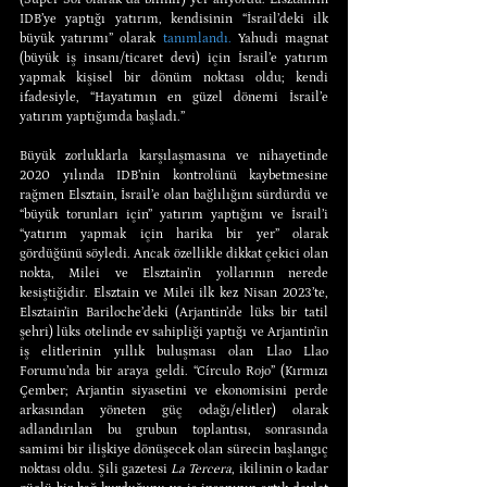
IDB’ye yaptığı yatırım, kendisinin “İsrail’deki ilk 
büyük yatırımı” olarak 
tanımlandı.
 Yahudi magnat 
(büyük iş insanı/ticaret devi) için İsrail’e yatırım 
yapmak kişisel bir dönüm noktası oldu; kendi 
ifadesiyle, “Hayatımın en güzel dönemi İsrail’e 
yatırım yaptığımda başladı.”
Büyük zorluklarla karşılaşmasına ve nihayetinde 
2020 yılında IDB’nin kontrolünü kaybetmesine 
rağmen Elsztain, İsrail’e olan bağlılığını sürdürdü ve 
“büyük torunları için” yatırım yaptığını ve İsrail’i 
“yatırım yapmak için harika bir yer” olarak 
gördüğünü söyledi. Ancak özellikle dikkat çekici olan 
nokta, Milei ve Elsztain’in yollarının nerede 
kesiştiğidir. Elsztain ve Milei ilk kez Nisan 2023’te, 
Elsztain’in Bariloche’deki (Arjantin’de lüks bir tatil 
şehri) lüks otelinde ev sahipliği yaptığı ve Arjantin’in 
iş elitlerinin yıllık buluşması olan Llao Llao 
Forumu’nda bir araya geldi. “Círculo Rojo” (Kırmızı 
Çember; Arjantin siyasetini ve ekonomisini perde 
arkasından yöneten güç odağı/elitler) olarak 
adlandırılan bu grubun toplantısı, sonrasında 
samimi bir ilişkiye dönüşecek olan sürecin başlangıç 
noktası oldu. Şili gazetesi 
La Tercera
, ikilinin o kadar 