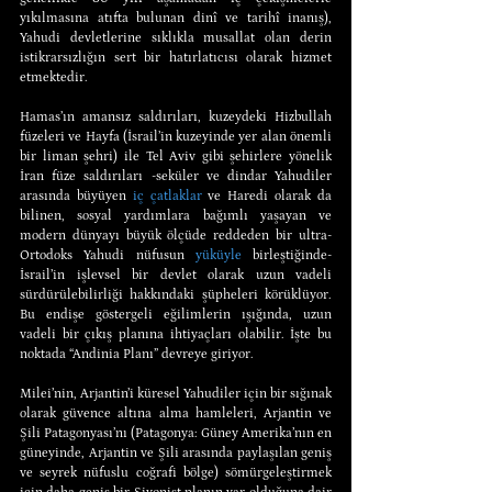
yıkılmasına atıfta bulunan dinî ve tarihî inanış), 
Yahudi devletlerine sıklıkla musallat olan derin 
istikrarsızlığın sert bir hatırlatıcısı olarak hizmet 
etmektedir.
Hamas’ın amansız saldırıları, kuzeydeki Hizbullah 
füzeleri ve Hayfa (İsrail’in kuzeyinde yer alan önemli 
bir liman şehri) ile Tel Aviv gibi şehirlere yönelik 
İran füze saldırıları -seküler ve dindar Yahudiler 
arasında büyüyen 
iç çatlaklar
 ve Haredi olarak da 
bilinen, sosyal yardımlara bağımlı yaşayan ve 
modern dünyayı büyük ölçüde reddeden bir ultra-
Ortodoks Yahudi nüfusun 
yüküyle
 birleştiğinde- 
İsrail’in işlevsel bir devlet olarak uzun vadeli 
sürdürülebilirliği hakkındaki şüpheleri körüklüyor. 
Bu endişe göstergeli eğilimlerin ışığında, uzun 
vadeli bir çıkış planına ihtiyaçları olabilir. İşte bu 
noktada “Andinia Planı” devreye giriyor.
Milei’nin, Arjantin’i küresel Yahudiler için bir sığınak 
olarak güvence altına alma hamleleri, Arjantin ve 
Şili Patagonyası’nı (Patagonya: Güney Amerika’nın en 
güneyinde, Arjantin ve Şili arasında paylaşılan geniş 
ve seyrek nüfuslu coğrafi bölge) sömürgeleştirmek 