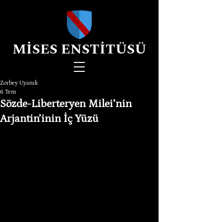
MİSES ENSTİTÜSÜ
Zorbey Uyanık
6 Tem
Sözde-Liberteryen Milei’nin
Arjantin’inin İç Yüzü