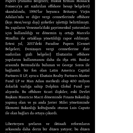
Papers (Panama Belgeleri; Hukuk firması Mossack 
Fonseca’ya ait sızdırılan offshore hesap belgeleri) 
skandalında, 1990’lar boyunca Britanya Virjin 
Adaları’nda ve diğer vergi cennetlerinde offshore 
(kıyı ötesi/vergi dışı) şirketler işlettiği belirtilmişti. 
Bu yapıların Venezuela’daki gayrimenkul yatırımları 
için kullanıldığı ve dönemin iş ortağı Marcelo 
Mindlin ile ortaklaşa yönetildiği rapor edilmişti. 
Ertesi yıl, 2017’deki Paradise Papers (Cennet 
Belgeleri; Denizaşırı vergi cennetlerine dair 
sızdırılan gizli belgeler) Elsztain’in offshore 
yapılarını kullanmasını daha da ifşa etti. Bunlar 
arasında Bermuda’da bulunan ve George Soros ile 
bağlantılı bir fon olan Latin America Capital 
Partners II LP, ayrıca Elsztain Realty Partners Master 
Fund LP ve Man Adası merkezli olup 400 milyon 
dolarlık varlığa sahip Dolphin Global Fund yer 
alıyordu. Bu offshore ticari ilişkiler, eski Devlet 
Başkanı Mauricio Macri döneminde Finans Bakanlığı 
yapmış olan ve şu anda Javier Milei yönetiminde 
Ekonomi Bakanlığı koltuğunda oturan Luis Caputo 
ile olan bağları da ortaya çıkardı.
Liberteryen şovların ve iktisadi reformların 
arkasında daha derin bir düzen yatıyor; bu düzen 