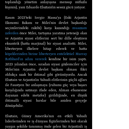
toplandığı yönetim anlayışına mensup nüfuzlu 
kişinin), yani Eduardo Elsztain’in sessiz gücü yatıyor.
Kasım 2023’teki Sergio Massa’ya (Eski Arjantin 
Ekonomi Bakanı ve Milei’nin devlet başkanlığı 
seçimlerindeki rakibi) karşı kazandığı 
muazzam 
zaferden
 önce Milei, tartışma yaratma yeteneği olan 
ve Arjantin siyasi elitlerini sert bir dille eleştiren 
eksantrik (hatta marjinal) bir siyasi analistti. Milei, 
liberteryen ilkelere hitap ederek ve hatta 
köpeklerinden birine liberteryen entelektüel Murray 
Rothbard’ın adını vererek
 kendine bir isim yaptı. 
2023 yılından önce, sıradan siyasi gözlemciler için 
Milei’nin Arjantin devlet başkanı olması fikri 
oldukça uzak bir ihtimal gibi görünüyordu. Ancak 
Elsztain ve Arjantin’in Yahudi elitlerinin güçlü ağları 
ile Faustyen bir anlaşmaya (ruhunu güç veya başarı 
karşılığında satmayı ifade eden, Alman efsanesine 
dayanan edebi metafor) girildiğinde, en düşük 
ihtimalli siyasi hırslar bile aniden gerçeğe 
dönüşebilir.
Elsztain, Güney Amerika’nın en etkili Yahudi 
liderlerinden ve iş dünyası figürlerinden biri olarak 
yaygın şekilde tanınmış önde gelen bir Arjantinli iş 