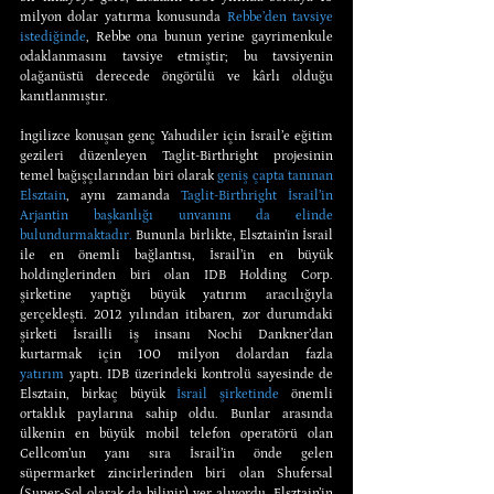
milyon dolar yatırma konusunda 
Rebbe’den tavsiye 
istediğinde
, Rebbe ona bunun yerine gayrimenkule 
odaklanmasını tavsiye etmiştir; bu tavsiyenin 
olağanüstü derecede öngörülü ve kârlı olduğu 
kanıtlanmıştır.
İngilizce konuşan genç Yahudiler için İsrail’e eğitim 
gezileri düzenleyen Taglit-Birthright projesinin 
temel bağışçılarından biri olarak 
geniş çapta tanınan 
Elsztain
, aynı zamanda 
Taglit-Birthright İsrail’in 
Arjantin başkanlığı unvanını da elinde 
bulundurmaktadır.
 Bununla birlikte, Elsztain’in İsrail 
ile en önemli bağlantısı, İsrail’in en büyük 
holdinglerinden biri olan IDB Holding Corp. 
şirketine yaptığı büyük yatırım aracılığıyla 
gerçekleşti. 2012 yılından itibaren, zor durumdaki 
şirketi İsrailli iş insanı Nochi Dankner’dan 
kurtarmak için 100 milyon dolardan fazla 
yatırım
 yaptı. IDB üzerindeki kontrolü sayesinde de 
Elsztain, birkaç büyük 
İsrail şirketinde
 önemli 
ortaklık paylarına sahip oldu. Bunlar arasında 
ülkenin en büyük mobil telefon operatörü olan 
Cellcom’un yanı sıra İsrail’in önde gelen 
süpermarket zincirlerinden biri olan Shufersal 
(Super-Sol olarak da bilinir) yer alıyordu. Elsztain’in 