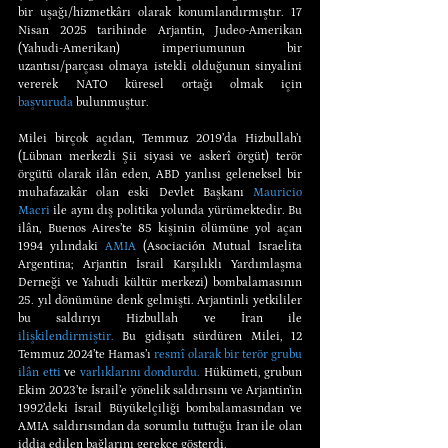
bir uşağı/hizmetkârı olarak konumlandırmıştır. 17 
Nisan 2025 tarihinde Arjantin, Judeo-Amerikan 
(Yahudi-Amerikan) imperiumunun bir 
uzantısı/parçası olmaya istekli olduğunun sinyalini 
vererek NATO küresel ortağı olmak için 
başvuruda
 bulunmuştur.
Milei birçok açıdan, Temmuz 2019’da Hizbullah’ı 
(Lübnan merkezli Şii siyasi ve askerî örgüt) terör 
örgütü olarak ilân eden, ABD yanlısı geleneksel bir 
muhafazakâr olan eski Devlet Başkanı 
Mauricio 
Macri
 ile aynı dış politika yolunda yürümektedir. Bu 
ilân, Buenos Aires’te 85 kişinin ölümüne yol açan 
1994 yılındaki 
AMIA
 (Asociación Mutual Israelita 
Argentina; Arjantin İsrail Karşılıklı Yardımlaşma 
Derneği ve Yahudi kültür merkezi) bombalamasının 
25. yıl dönümüne denk gelmişti. Arjantinli yetkililer 
bu saldırıyı Hizbullah ve İran ile 
ilişkilendirmiştir.
 Bu gidişatı sürdüren Milei, 12 
Temmuz 2024’te Hamas’ı 
resmî olarak bir terör grubu 
ilân etti
 ve 
varlıklarını dondurdu.
 Hükümeti, grubun 
Ekim 2023’te İsrail’e yönelik saldırısını ve Arjantin’in 
1992’deki İsrail Büyükelçiliği bombalamasından ve 
AMIA saldırısından da sorumlu tuttuğu İran ile olan 
iddia edilen bağlarını gerekçe gösterdi.