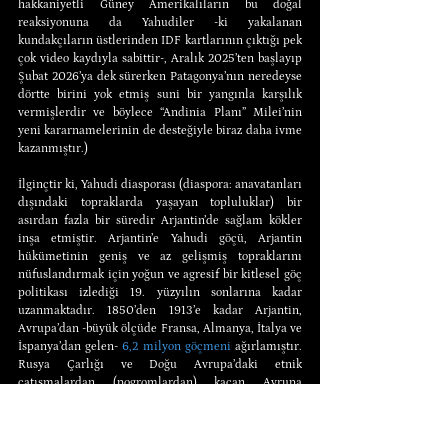
hakkaniyetli Güney Amerikalıların bu doğal 
reaksiyonuna da Yahudiler -ki yakalanan 
kundakçıların üstlerinden IDF kartlarının çıktığı pek 
çok video kaydıyla sabittir-, Aralık 2025’ten başlayıp 
Şubat 2026’ya dek sürerken Patagonya’nın neredeyse 
dörtte birini yok etmiş suni bir yangınla karşılık 
vermişlerdir ve böylece “Andinia Planı” Milei’nin 
yeni kararnamelerinin de desteğiyle biraz daha ivme 
kazanmıştır.)
İlginçtir ki, Yahudi diasporası (diaspora: anavatanları 
dışındaki topraklarda yaşayan topluluklar) bir 
asırdan fazla bir süredir Arjantin’de sağlam kökler 
inşa etmiştir. Arjantin’e Yahudi göçü, Arjantin 
hükümetinin geniş ve az gelişmiş topraklarını 
nüfuslandırmak için yoğun ve agresif bir kitlesel göç 
politikası izlediği 19. yüzyılın sonlarına kadar 
uzanmaktadır. 1850’den 1913’e kadar Arjantin, 
Avrupa’dan -büyük ölçüde Fransa, Almanya, İtalya ve 
İspanya’dan gelen- 
6,2 milyon göçmeni
 ağırlamıştır. 
Rusya Çarlığı ve Doğu Avrupa’daki etnik 
çatışmalardan (pogromlardan) kaçan Avrupa 
Yahudileri de Arjantin’e gelenler arasındaydı. 1889 
ile 20. yüzyılın başları arasında 
binlerce Yahudi 
göçmen gelerek
 Entre Ríos (Arjantin’in 