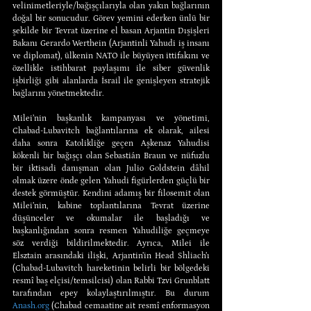
velinimetleriyle/bağışçılarıyla olan yakın bağlarının 
doğal bir sonucudur. Görev yemini ederken ünlü bir 
şekilde bir Tevrat üzerine el basan Arjantin Dışişleri 
Bakanı Gerardo Werthein (Arjantinli Yahudi iş insanı 
ve diplomat), ülkenin NATO ile büyüyen ittifakını ve 
özellikle istihbarat paylaşımı ile siber güvenlik 
işbirliği gibi alanlarda İsrail ile genişleyen stratejik 
bağlarını yönetmektedir.
Milei’nin başkanlık kampanyası ve yönetimi, 
Chabad-Lubavitch bağlantılarına ek olarak, ailesi 
daha sonra Katolikliğe geçen Aşkenaz Yahudisi 
kökenli bir bağışçı olan Sebastián Braun ve nüfuzlu 
bir iktisadi danışman olan Julio Goldstein dâhil 
olmak üzere önde gelen Yahudi figürlerden güçlü bir 
destek görmüştür. Kendini adamış bir filosemit olan 
Milei’nin, kabine toplantılarına Tevrat üzerine 
düşünceler ve okumalar ile başladığı ve 
başkanlığından sonra resmen Yahudiliğe geçmeye 
söz verdiği bildirilmektedir. Ayrıca, Milei ile 
Elsztain arasındaki ilişki, Arjantin’in Head Shliach’ı 
(Chabad-Lubavitch hareketinin belirli bir bölgedeki 
resmî baş elçisi/temsilcisi) olan Rabbi Tzvi Grunblatt 
tarafından epey kolaylaştırılmıştır. Bu durum 
Anash.org
 (Chabad cemaatine ait resmî enformasyon 