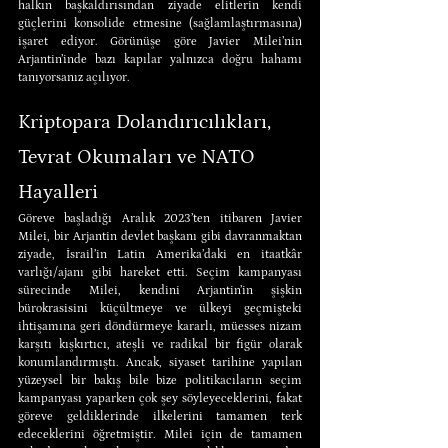
halkın başkaldırısından ziyade elitlerin kendi 
güçlerini konsolide etmesine (sağlamlaştırmasına) 
işaret ediyor. Görünüşe göre Javier Milei’nin 
Arjantin’inde bazı kapılar yalnızca doğru hahamı 
tanıyorsanız açılıyor.
Kriptopara Dolandırıcılıkları, 
Tevrat Okumaları ve NATO 
Hayalleri
Göreve başladığı Aralık 2023’ten itibaren Javier 
Milei, bir Arjantin devlet başkanı gibi davranmaktan 
ziyade, İsrail’in Latin Amerika’daki en itaatkâr 
varlığı/ajanı gibi hareket etti. Seçim kampanyası 
sürecinde Milei, kendini Arjantin’in şişkin 
bürokrasisini küçültmeye ve ülkeyi geçmişteki 
ihtişamına geri döndürmeye kararlı, müesses nizam 
karşıtı kışkırtıcı, ateşli ve radikal bir figür olarak 
konumlandırmıştı. Ancak, siyaset tarihine yapılan 
yüzeysel bir bakış bile bize politikacıların seçim 
kampanyası yaparken çok şey söyleyeceklerini, fakat 
göreve geldiklerinde ilkelerini tamamen terk 
edeceklerini öğretmiştir. Milei için de tamamen 