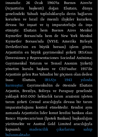
insanıdır. 26 Ocak 1960’ta Buenos Aires’te 
(Arjantin’in başkenti) doğan Elsztain, dünya 
genelindeki Yahudi topluluklarıyla derin bağlarını 
korurken ve İsrail ile önemli ilişkiler kurarken, 
devasa bir inşaat ve iş imparatorluğu da inşa 
etmiştir. Elsztain hem Buenos Aires Menkul 
Kıymetler Borsası’nda hem de New York Menkul 
Kıymetler Borsası’nda (NYSE; Amerika Birleşik 
Devletleri’nin en büyük borsası) işlem gören, 
Arjantin’in en büyük gayrimenkul şirketi IRSA’nın 
(Inversiones y Representaciones Sociedad Anónima; 
Gayrimenkul Yatırım ve Temsil Anonim Şirketi) 
yönetim kurulu başkanı ve CEO’sudur. 1917’de 
Arjantin’e gelen Rus Yahudisi bir göçmen olan dedesi 
Isaac Elsztain, 
IRSA’yı 1943 yılında 
kurmuştur.
 Gayrimenkulün de ötesinde Elsztain 
Arjantin, Brezilya, Bolivya ve Paraguay genelinde 
yaklaşık 850.000 hektarlık tarım arazisini işleten 
tarım şirketi Cresud aracılığıyla devasa bir tarım 
imparatorluğunu kontrol etmektedir. Kendisi aynı 
zamanda Arjantin’in lider konut kredisi bankası olan 
Banco Hipotecario’nun (İpotek Bankası) başkanlığını 
yürütmekte ve Austral Gold Limited aracılığıyla 
kapsamlı 
madencilik çıkarlarına sahip 
bulunmaktadır.