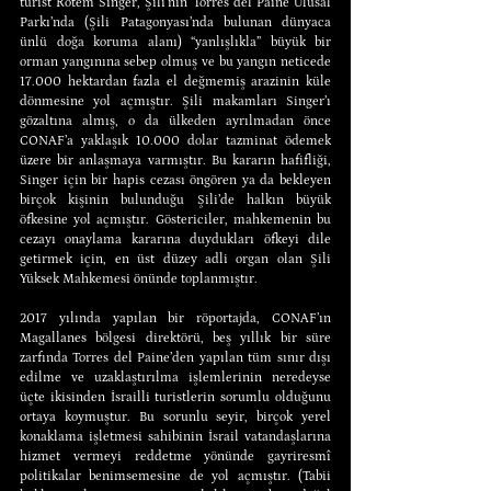
turist Rotem Singer, Şili’nin Torres del Paine Ulusal 
Parkı’nda (Şili Patagonyası’nda bulunan dünyaca 
ünlü doğa koruma alanı) “yanlışlıkla” büyük bir 
orman yangınına sebep olmuş ve bu yangın neticede 
17.000 hektardan fazla el değmemiş arazinin küle 
dönmesine yol açmıştır. Şili makamları Singer’ı 
gözaltına almış, o da ülkeden ayrılmadan önce 
CONAF’a yaklaşık 10.000 dolar tazminat ödemek 
üzere bir anlaşmaya varmıştır. Bu kararın hafifliği, 
Singer için bir hapis cezası öngören ya da bekleyen 
birçok kişinin bulunduğu Şili’de halkın büyük 
öfkesine yol açmıştır. Göstericiler, mahkemenin bu 
cezayı onaylama kararına duydukları öfkeyi dile 
getirmek için, en üst düzey adli organ olan Şili 
Yüksek Mahkemesi önünde toplanmıştır. 
2017 yılında yapılan bir röportajda, CONAF’ın 
Magallanes bölgesi direktörü, beş yıllık bir süre 
zarfında Torres del Paine’den yapılan tüm sınır dışı 
edilme ve uzaklaştırılma işlemlerinin neredeyse 
üçte ikisinden İsrailli turistlerin sorumlu olduğunu 
ortaya koymuştur. Bu sorunlu seyir, birçok yerel 
konaklama işletmesi sahibinin İsrail vatandaşlarına 
hizmet vermeyi reddetme yönünde gayriresmî 
politikalar benimsemesine de yol açmıştır. (Tabii 