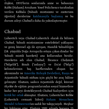
ilişkisi, 1970’lerin sonlarında anne ve babasının 
Rabbi (Haham) Avraham Yosef Polichenco tarafından 
verilen Kabbala (Yahudi mistisizmi ve ezoterizm 
öğretisi) derslerine 
katılmasıyla başlamış
 ve bu 
durum aileyi Chabad’a daha da yakınlaştırmıştır.
Chabad
Lubavitch veya Chabad-Lubavitch olarak da bilinen 
Chabad, Yahudi mistisizmine entelektüel yaklaşımı 
ve geniş küresel ağı ile ayrışan, Hasidik Yahudiliğin 
(18. yüzyılda Doğu Avrupa’da ortaya çıkan dindar bir 
Yahudi mistik hareketi) ana kollarından biridir. 
Hareketin adı olan Chabad, İbranice Choḥmah 
(“bilgelik”), Binah (“anlayış”) ve Da’at (“bilgi”) 
kelimelerinin baş harflerinden oluşan bir 
akronimdir ve 
Amerika Birleşik Devletleri
, 
Rusya
 ve 
Arjantin’de Yahudi nüfuzu için güçlü bir araç hâline 
gelmiştir. Elsztain, sadece Arjantin’de değil, küresel 
ölçekte de eğitim programlarından sosyal hizmetlere 
kadar her şeyi destekleyerek Chabad faaliyetleri için 
kritik bir ortak
 olmuştur. Elsztain, Lubavitcher Rebbe 
(Lubavitch cemaati lideri) 
Haham Menachem 
Mendel Schneerson
’un sadık bir takipçisiydi. Meşhur 
bir hikâyeye göre, Elsztain 1991 yılında borsaya 15 