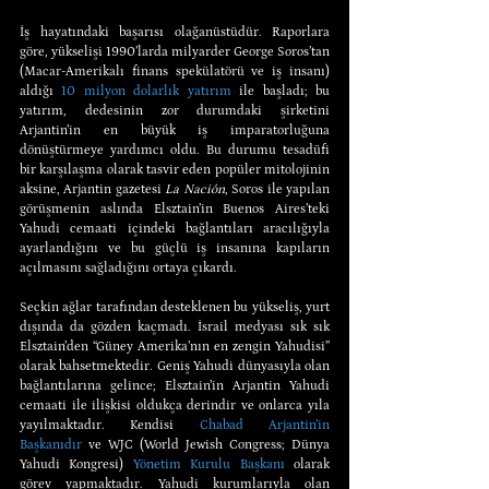
İş hayatındaki başarısı olağanüstüdür. Raporlara 
göre, yükselişi 1990’larda milyarder George Soros’tan 
(Macar-Amerikalı finans spekülatörü ve iş insanı) 
aldığı 
10 milyon dolarlık yatırım
 ile başladı; bu 
yatırım, dedesinin zor durumdaki şirketini 
Arjantin’in en büyük iş imparatorluğuna 
dönüştürmeye yardımcı oldu. Bu durumu tesadüfi 
bir karşılaşma olarak tasvir eden popüler mitolojinin 
aksine, Arjantin gazetesi 
La Nación
, Soros ile yapılan 
görüşmenin aslında Elsztain’in Buenos Aires’teki 
Yahudi cemaati içindeki bağlantıları aracılığıyla 
ayarlandığını ve bu güçlü iş insanına kapıların 
açılmasını sağladığını ortaya çıkardı.
Seçkin ağlar tarafından desteklenen bu yükseliş, yurt 
dışında da gözden kaçmadı. İsrail medyası sık sık 
Elsztain’den “Güney Amerika’nın en zengin Yahudisi” 
olarak bahsetmektedir. Geniş Yahudi dünyasıyla olan 
bağlantılarına gelince; Elsztain’in Arjantin Yahudi 
cemaati ile ilişkisi oldukça derindir ve onlarca yıla 
yayılmaktadır. Kendisi 
Chabad Arjantin’in 
Başkanıdır
 ve WJC (World Jewish Congress; Dünya 
Yahudi Kongresi) 
Yönetim Kurulu Başkanı
 olarak 
görev yapmaktadır. Yahudi kurumlarıyla olan 