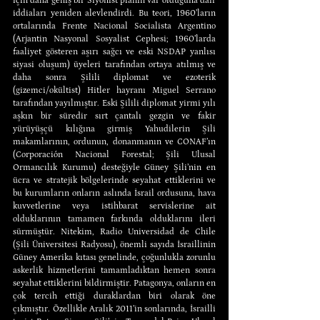
için daha geniş bir Siyonist planın var olduğuna dair 
iddiaları yeniden alevlendirdi. Bu teori, 1960’ların 
ortalarında Frente Nacional Socialista Argentino 
(Arjantin Nasyonal Sosyalist Cephesi; 1960’larda 
faaliyet gösteren aşırı sağcı ve eski NSDAP yanlısı 
siyasi oluşum) üyeleri tarafından ortaya atılmış ve 
daha sonra Şilili diplomat ve ezoterik 
(gizemci/okültist) Hitler hayranı Miguel Serrano 
tarafından yayılmıştır. Eski Şilili diplomat yirmi yılı 
aşkın bir süredir sırt çantalı gezgin ve fakir 
yürüyüşçü kılığına girmiş Yahudilerin Şili 
makamlarının, ordunun, donanmanın ve CONAF’ın 
(Corporación Nacional Forestal; Şili Ulusal 
Ormancılık Kurumu) desteğiyle Güney Şili’nin en 
ücra ve stratejik bölgelerinde seyahat ettiklerini ve 
bu kurumların onların aslında İsrail ordusuna, hava 
kuvvetlerine veya istihbarat servislerine ait 
olduklarının tamamen farkında olduklarını ileri 
sürmüştür. Nitekim, Radio Universidad de Chile 
(Şili Üniversitesi Radyosu), önemli sayıda İsraillinin 
Güney Amerika kıtası genelinde, çoğunlukla zorunlu 
askerlik hizmetlerini tamamladıktan hemen sonra 
seyahat ettiklerini bildirmiştir. Patagonya, onların en 
çok tercih ettiği duraklardan biri olarak öne 
çıkmıştır. Özellikle Aralık 2011’in sonlarında, İsrailli 