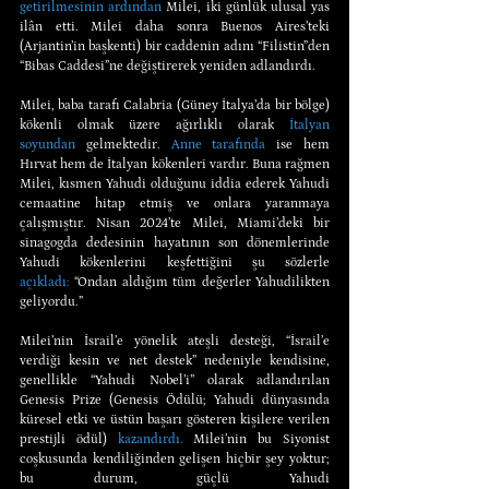
getirilmesinin ardından
 Milei, iki günlük ulusal yas 
ilân etti. Milei daha sonra Buenos Aires’teki 
(Arjantin’in başkenti) bir caddenin adını “Filistin”den 
“Bibas Caddesi”ne değiştirerek yeniden adlandırdı.
Milei, baba tarafı Calabria (Güney İtalya’da bir bölge) 
kökenli olmak üzere ağırlıklı olarak 
İtalyan 
soyundan
 gelmektedir. 
Anne tarafında
 ise hem 
Hırvat hem de İtalyan kökenleri vardır. Buna rağmen 
Milei, kısmen Yahudi olduğunu iddia ederek Yahudi 
cemaatine hitap etmiş ve onlara yaranmaya 
çalışmıştır. Nisan 2024’te Milei, Miami’deki bir 
sinagogda dedesinin hayatının son dönemlerinde 
Yahudi kökenlerini keşfettiğini şu sözlerle 
açıkladı:
 “Ondan aldığım tüm değerler Yahudilikten 
geliyordu.”
Milei’nin İsrail’e yönelik ateşli desteği, “İsrail’e 
verdiği kesin ve net destek” nedeniyle kendisine, 
genellikle “Yahudi Nobel’i” olarak adlandırılan 
Genesis Prize (Genesis Ödülü; Yahudi dünyasında 
küresel etki ve üstün başarı gösteren kişilere verilen 
prestijli ödül) 
kazandırdı.
 Milei’nin bu Siyonist 
coşkusunda kendiliğinden gelişen hiçbir şey yoktur; 
bu durum, güçlü Yahudi 