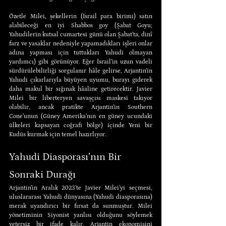
Özetle Milei, şekellerin (İsrail para birimi) satın 
alabileceği en iyi Shabbos goy (Şabat Goyu; 
Yahudilerin kutsal cumartesi günü olan Şabat’ta, dinî 
farz ve yasaklar nedeniyle yapamadıkları işleri onlar 
adına yapması için tuttukları Yahudi olmayan 
yardımcı) gibi görünüyor. Eğer İsrail’in uzun vadeli 
sürdürülebilirliği sorgulanır hâle gelirse, Arjantin’in 
Yahudi çıkarlarıyla büyüyen uyumu, burayı giderek 
daha makul bir sığınak hâaline getirecektir. Javier 
Milei bir liberteryen savaşçısı maskesi takıyor 
olabilir, ancak pratikte Arjantin’in Southern 
Cone’unun (Güney Amerika’nın en güney ucundaki 
ülkeleri kapsayan coğrafi bölge) içinde Yeni bir 
Kudüs kurmak için temel hazırlıyor.
Yahudi Diasporası’nın Bir 
Sonraki Durağı
Arjantin’in Aralık 2023’te Javier Milei’yi seçmesi, 
uluslararası Yahudi dünyasına (Yahudi diasporasına) 
merak uyandırıcı bir fırsat da sunmuştur. Milei 
yönetiminin Siyonist yanlısı olduğunu söylemek 
yetersiz bir ifade kalır. Arjantin ekonomisini 