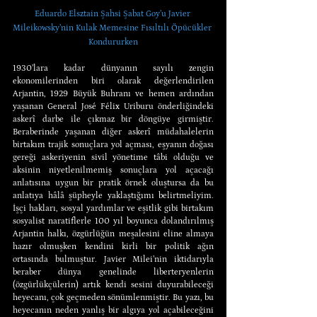
Eduardo Elsztain Şahsi Şabat Goy’u Javier 
Mileikowsky’nin Kulak Memesine Fısıltılı Öpücükler 
Kondururken
1930’lara kadar dünyanın sayılı zengin 
ekonomilerinden biri olarak değerlendirilen 
Arjantin, 1929 Büyük Buhranı ve hemen ardından 
yaşanan General José Félix Uriburu önderliğindeki 
askerî darbe ile çıkmaz bir döngüye girmiştir. 
Beraberinde yaşanan diğer askerî müdahalelerin 
birtakım trajik sonuçlara yol açması, eşyanın doğası 
gereği askeriyenin sivil yönetime tâbi olduğu ve 
aksinin niyetlenilmemiş sonuçlara yol açacağı 
anlatısına uygun bir pratik örnek oluştursa da bu 
anlatıya hâlâ şüpheyle yaklaştığımı belirtmeliyim. 
İşçi hakları, sosyal yardımlar ve eşitlik gibi birtakım 
sosyalist naratiflerle 100 yıl boyunca dolandırılmış 
Arjantin halkı, özgürlüğün meşalesini eline almaya 
hazır olmuşken kendini kirli bir politik ağın 
ortasında bulmuştur. Javier Milei’nin iktidarıyla 
beraber dünya genelinde liberteryenlerin 
(özgürlükçülerin) artık kendi sesini duyurabileceği 
heyecanı, çok geçmeden sönümlenmiştir. Bu yazı, bu 
heyecanın neden yanlış bir algıya yol açabileceğini 