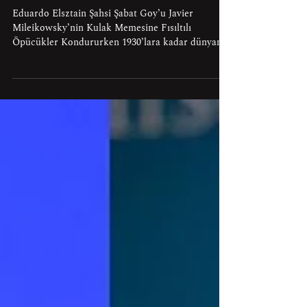
Sözde-Liberteryen Milei’nin
Arjantin’inin İç Yüzü
Eduardo Elsztain Şahsi Şabat Goy’u Javier
Mileikowsky’nin Kulak Memesine Fısıltılı
Öpücükler Kondururken 1930’lara kadar dünyanın
sayılı zengin ekonomilerinden biri olarak
değerlendirilen Arjantin, 1929 Büyük Buhranı ve
hemen ardından yaşanan General José Félix
Uriburu önderliğindeki askerî darbe ile çıkmaz bir
döngüye girmiştir. Beraberinde yaşanan diğer
askerî müdahalelerin birtakım trajik sonuçlara yol
açması, eşyanın doğası gereği askeriyenin sivil
yönetime tâbi olduğu ve