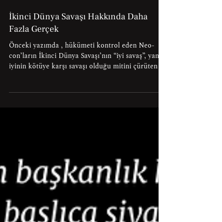
Llewellyn H. Rockwell Jr.
3 Tem 2023
İkinci Dünya Savaşı Hakkında Daha
Fazla Gerçek
Önceki yazımda , hükümeti kontrol eden Neo-
con’ların İkinci Dünya Savaşı’nın “iyi savaş”, yani
iyinin kötüye karşı savaşı olduğu mitini çürüten ve
dolayısıyla sürekli sonu gelmez savaşlara ihtiyaç
duyduklarını gösteren bazı gerçeklere dikkat
çekmiştim. Rusya ve Çin’le savaşmalıyız deyip
duruyorlar: Ne de olsa başka bir “Münih
Antlaşması” istemeyiz, değil mi? Ancak gerçekler
farklı bir hikâyeye işaret ediyor. Avrupa’daki
savaş, İngiltere ve Fransa’nın 3 Eylül 1939’da
Almanya’y