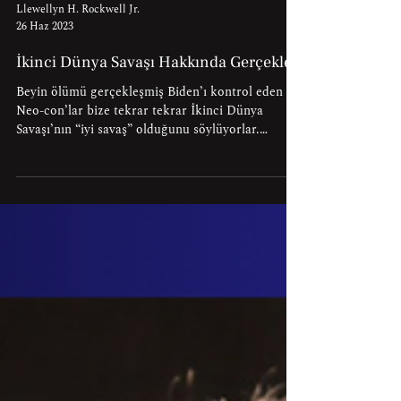
Llewellyn H. Rockwell Jr.
26 Haz 2023
İkinci Dünya Savaşı Hakkında Gerçekler
Beyin ölümü gerçekleşmiş Biden’ı kontrol eden
Neo-con’lar bize tekrar tekrar İkinci Dünya
Savaşı’nın “iyi savaş” olduğunu söylüyorlar.
Sonuçta Hitler’in dünyayı fethetmesini
engellememiz gerekmiyordu, değil mi? Ancak
şimdi bunu Rusya ve Çin’e karşı bir nükleer savaş
başlatma planlarını haklı çıkarmak için de dile
getiriyorlar. Neo-con propagandası yerine
gerçeklere baktığınızda ise İkinci Dünya Savaşı