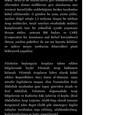
nokta, İsrail’in bu mültecilerin geri dönmelerine ve 
ellerinden alınan mülklerini geri almalarına izin 
vermeyi kararlılıkla reddettiğinin herkes tarafından 
kabul edilmesidir. O günden bu yana, yirmi yıldır, 
sayıları doğal artışla 1,3 milyona ulaşan bu talihsiz 
Arap mülteciler, İsrail sınırları etrafındaki mülteci 
kamplarında tam bir yoksulluk içinde yaşamaya 
devam ettiler, yetersiz BM fonları ve CARE 
(Cooperative for Assistance and Relief Everywhere) 
ihtiyaç yardım paketleri ile zar zor hayatta kaldılar 
ve sadece meşru yurtlarına dönecekleri günü 
bekleyerek yaşadılar.
Filistin’in başlangıçta Araplara tahsis edilen 
bölgelerinde hiçbir Filistinli Arap hükümeti 
kalmadı. Filistinli Arapların lideri olarak kabul 
edilen Başmüftüleri Hacı Emin el-Hüseyni, uzun 
süredir İngilizlerin maşası olan Transürdün Kralı 
Abdullah tarafından apar topar görevden alındı ve 
Kral Abdullah, Filistin’in doğusundaki Arap 
bölgelerine ve Kudüs’ün Eski Şehri’ne el koydu. (Kral 
Abdullah’ın Arap Lejyonu, Glubb Paşa olarak tanınan 
Korgeneral John Bagot Glubb gibi sömürgeci İngiliz 
subaylar tarafından inşa edilmiş, silahlandırılmış, 
kadrolandırılmış ve hatta yönetilmişti).