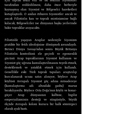
için toprak teklif etti ve bu teklifin Siyonistler 
tarafından reddedilmesi, daha önce birbiriyle 
kaynaşmış olan Siyonist ve Bölgeselci hareketleri 
kutuplaştırdı. O andan itibaren Siyonistler ancak ve 
ancak Filistin’in kan ve toprak mistisizmine bağlı 
kalacak, Bölgeselciler ise dünyanın başka yerlerinde 
bakir topraklar arayacaktı.
Filistin’de yaşayan Araplar nedeniyle Siyonizm 
pratikte bir fetih ideolojisine dönüşmek zorundaydı. 
Birinci Dünya Savaşı’ndan sonra Büyük Britanya 
Filistin’in kontrolünü ele geçirdi ve egemenlik 
gücünü Arap topraklarının Siyonist kullanım ve 
Siyonist göç uğruna kamulaştırılmasını teşvik etmek, 
desteklemek ve yataklık etmek için kullandı. 
Genellikle eski Türk toprak tapuları araştırılıp 
kurcalanarak ucuza satın alınıyor, böylece Arap 
köylüsü Avrupalı Siyonist göç adına müsadereye 
(kamulaştırma adı altındaki gasba) maruz 
bırakılıyordu. Böylece Orta Doğu’nun köylü ve konar-
göçer Arap dünyasının kalbine, İngiliz 
emperyalizminin desteği ve süngüsüyle, büyük 
ölçüde Avrupalı koloni kurucu bir halk sömürgeci 
olarak ayak bastı.