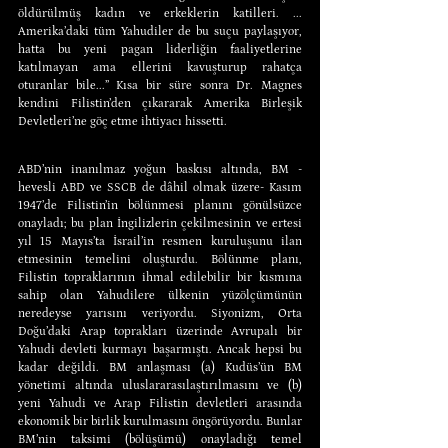
öldürülmüş kadın ve erkeklerin katilleri. ... 
Amerika’daki tüm Yahudiler de bu suçu paylaşıyor, 
hatta bu yeni pagan liderliğin faaliyetlerine 
katılmayan ama ellerini kavuşturup rahatça 
oturanlar bile...” Kısa bir süre sonra Dr. Magnes 
kendini Filistin’den çıkararak Amerika Birleşik 
Devletleri’ne göç etme ihtiyacı hissetti.
ABD’nin inanılmaz yoğun baskısı altında, BM -
hevesli ABD ve SSCB de dâhil olmak üzere- Kasım 
1947’de Filistin’in bölünmesi planını gönülsüzce 
onayladı; bu plan İngilizlerin çekilmesinin ve ertesi 
yıl 15 Mayıs’ta İsrail’in resmen kuruluşunu ilan 
etmesinin temelini oluşturdu. Bölünme planı, 
Filistin topraklarının ihmal edilebilir bir kısmına 
sahip olan Yahudilere ülkenin yüzölçümünün 
neredeyse yarısını veriyordu. Siyonizm, Orta 
Doğu’daki Arap toprakları üzerinde Avrupalı bir 
Yahudi devleti kurmayı başarmıştı. Ancak hepsi bu 
kadar değildi. BM anlaşması (a) Kudüs’ün BM 
yönetimi altında uluslararasılaştırılmasını ve (b) 
yeni Yahudi ve Arap Filistin devletleri arasında 
ekonomik bir birlik kurulmasını öngörüyordu. Bunlar 
BM’nin taksimi (bölüşümü) onayladığı temel 