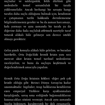
suçludur ve saldırganlık, fetih dürtüsü gibi 
nedenlerle temel sorumluluk bir tarafa 
yüklenmelidir. Ancak herhangi bir savaşta hangi 
tarafın daha suçlu olduğunu bulmak için, kendimizi 
o çatışmanın tarihi hakkında derinlemesine 
bilgilendirmemiz gerekir ve bu da zaman harcamayı, 
kafa yormayı ve aynı zamanda bir tarafa ya da 
diğerine daha fazla suçluluk atfetmek suretiyle taraf 
tutarak alâkalı hâle gelmeye son derece istekli 
olmayı gerektirir.
Gelin şimdi konuyla alâkalı hâle gelelim; ve buradan 
hareketle, Orta Doğu’daki kronik krizin yanı sıra 
mevcut akut krizin temel tarihsel nedenlerini 
inceleyelim; ve bunu da suçluyu keşfetmek ve 
değerlendirmek amacıyla yapalım.
Kronik Orta Doğu krizinin kökleri -diğer pek çok 
krizde olduğu gibi- Birinci Dünya Savaşı’na kadar 
uzanmaktadır. İngilizler, Arap halklarına kendilerini 
ezen emperyal Türklere karşı ayaklanmaları 
karşılığında, savaş sona erdiğinde bağımsızlıklarını 
kazanacakları sözünü vermişti. Ancak aynı zamanda 
İngiliz hükümeti, karakteristik bir ikili oynamayla, 