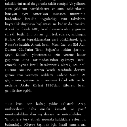
taktiklerini nasıl da gururla taklit etmişti! Ve yıllarca 
Nazi yıldırım harekâtlarını ve sinsi saldırılarını 
kınayan aynı Amerikan müesses nizamının 
birdenbire İsrail’in uyguladığı aynı taktiklere 
hayranlık duymaya başlaması ne kadar da ironikti! 
Ancak bu olayda ABD, İsrail davasına olan yoğun ve 
sürekli bağlılığını bir an için terk ederek, saldırgan 
ittifakı Mısır topraklarından geri püskürtmek için 
Rusya’ya katıldı. Ancak İsrail, Mısır özel bir BM Acil 
Durum Gücü’nün Tiran Boğazı’na hakim Şarm-el 
Şeyh Kalesi’ni yönetmesine izin verene kadar 
güçlerini Sina Yarımadası’ndan çekmeyi kabul 
etmedi. Ayrıca İsrail, karakteristik olarak, BM Acil 
Durum Gücü’ne sınırın kendi tarafında devriye 
gezme izni vermeyi reddetti. Sadece Mısır BM 
güçlerinin girişine izin vermeyi kabul etti ve bu 
nedenle Akabe Körfezi 1956’dan itibaren İsrail 
gemilerine açıldı.
1967 krizi, son birkaç yıldır Filistinli Arap 
mültecilerin daha önceki kasvetli ve pasif 
umutsuzluklarından sıyrılmaya ve mücadelelerini 
Yahudilere terk etmek zorunda kaldıkları evlerinin 
bulunduğu bölgeye taşımak için İsrail sınırlarına 