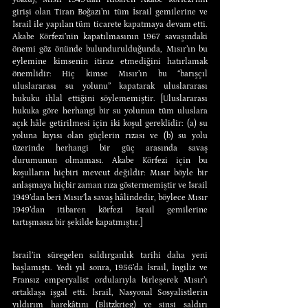
girişi olan Tiran Boğazı’nı tüm İsrail gemilerine ve 
İsrail ile yapılan tüm ticarete kapatmaya devam etti. 
Akabe Körfezi’nin kapatılmasının 1967 savaşındaki 
önemi göz önünde bulundurulduğunda, Mısır’ın bu 
eylemine kimsenin itiraz etmediğini hatırlamak 
önemlidir: Hiç kimse Mısır’ın bu “barışçıl 
uluslararası su yolunu” kapatarak uluslararası 
hukuku ihlal ettiğini söylememiştir. [Uluslararası 
hukuka göre herhangi bir su yolunun tüm uluslara 
açık hâle getirilmesi için iki koşul gereklidir: (a) su 
yoluna kıyısı olan güçlerin rızası ve (b) su yolu 
üzerinde herhangi bir güç arasında savaş 
durumunun olmaması. Akabe Körfezi için bu 
koşulların hiçbiri mevcut değildir: Mısır böyle bir 
anlaşmaya hiçbir zaman rıza göstermemiştir ve İsrail 
1949’dan beri Mısır’la savaş hâlindedir, böylece Mısır 
1949’dan itibaren körfezi İsrail gemilerine 
tartışmasız bir şekilde kapatmıştır.]
İsrail’in süregelen saldırganlık tarihi daha yeni 
başlamıştı. Yedi yıl sonra, 1956’da İsrail, İngiliz ve 
Fransız emperyalist ordularıyla birleşerek Mısır’ı 
ortaklaşa işgal etti. İsrail, Nasyonal Sosyalistlerin 
yıldırım harekâtını (Blitzkrieg) ve sinsi saldırı 