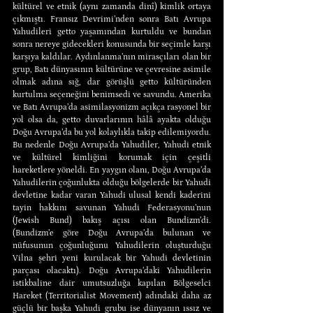
kültürel ve etnik (aynı zamanda dinî) kimlik ortaya 
çıkmıştı. Fransız Devrimi’nden sonra Batı Avrupa 
Yahudileri getto yaşamından kurtuldu ve bundan 
sonra nereye gidecekleri konusunda bir seçimle karşı 
karşıya kaldılar. Aydınlanma’nın mirasçıları olan bir 
grup, Batı dünyasının kültürüne ve çevresine asimile 
olmak adına sığ, dar görüşlü getto kültüründen 
kurtulma seçeneğini benimsedi ve savundu. Amerika 
ve Batı Avrupa’da asimilasyonizm açıkça rasyonel bir 
yol olsa da, getto duvarlarının hâlâ ayakta olduğu 
Doğu Avrupa’da bu yol kolaylıkla takip edilemiyordu. 
Bu nedenle Doğu Avrupa’da Yahudiler, Yahudi etnik 
ve kültürel kimliğini korumak için çeşitli 
hareketlere yöneldi. En yaygın olanı, Doğu Avrupa’da 
Yahudilerin çoğunlukta olduğu bölgelerde bir Yahudi 
devletine kadar varan Yahudi ulusal kendi kaderini 
tayin hakkını savunan Yahudi Federasyonu’nun 
(Jewish Bund) bakış açısı olan Bundizm’di. 
(Bundizm’e göre Doğu Avrupa’da bulunan ve 
nüfusunun çoğunluğunu Yahudilerin oluşturduğu 
Vilna şehri yeni kurulacak bir Yahudi devletinin 
parçası olacaktı). Doğu Avrupa’daki Yahudilerin 
istikbaline dair umutsuzluğa kapılan Bölgeselci 
Hareket (Territorialist Movement) adındaki daha az 
güçlü bir başka Yahudi grubu ise dünyanın ıssız ve 