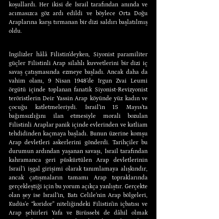
koşullardı. Her ikisi de İsrail tarafından anında ve 
acımasızca göz ardı edildi ve böylece Orta Doğu 
Araplarına karşı tırmanan bir dizi saldırı başlatılmış 
oldu.
İngilizler hâlâ Filistin’deyken, Siyonist paramiliter 
güçler Filistinli Arap silahlı kuvvetlerini bir dizi iç 
savaş çatışmasında ezmeye başladı. Ancak daha da 
vahim olanı, 9 Nisan 1948’de Irgun Zvai Leumi 
örgütü içinde toplanan fanatik Siyonist-Revizyonist 
teröristlerin Deir Yassin Arap köyünde yüz kadın ve 
çocuğu katletmeleriydi. İsrail’in 15 Mayıs’ta 
bağımsızlığını ilan etmesiyle morali bozulan 
Filistinli Araplar panik içinde evlerinden ve katliam 
tehdidinden kaçmaya başladı. Bunun üzerine komşu 
Arap devletleri askerlerini gönderdi. Tarihçiler bu 
durumun ardından yaşanan savaşı, İsrail tarafından 
kahramanca geri püskürtülen Arap devletlerinin 
İsrail’i işgal girişimi olarak tanımlamaya alışkındır, 
ancak çatışmaların tamamı Arap topraklarında 
gerçekleştiği için bu yorum açıkça yanlıştır. Gerçekte 
olan şey ise İsrail’in, Batı Celile’nin Arap bölgeleri, 
Kudüs’e “koridor” niteliğindeki Filistin’in içbatısı ve 
Arap şehirleri Yafa ve Birüssebi de dâhil olmak 