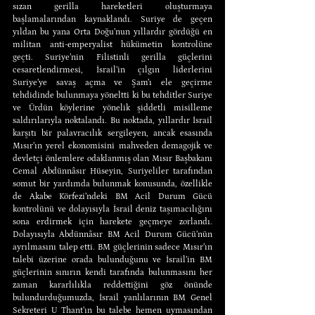
sızan gerilla hareketleri oluşturmaya 
başlamalarından kaynaklandı. Suriye de geçen 
yıldan bu yana Orta Doğu’nun yıllardır gördüğü en 
militan anti-emperyalist hükümetin kontrolüne 
geçti. Suriye’nin Filistinli gerilla güçlerini 
cesaretlendirmesi, İsrail’in çılgın liderlerini 
Suriye’ye savaş açma ve Şam’ı ele geçirme 
tehdidinde bulunmaya yöneltti ki bu tehditler Suriye 
ve Ürdün köylerine yönelik şiddetli misilleme 
saldırılarıyla noktalandı. Bu noktada, yıllardır İsrail 
karşıtı bir palavracılık sergileyen, ancak esasında 
Mısır’ın yerel ekonomisini mahveden demagojik ve 
devletçi önlemlere odaklanmış olan Mısır Başbakanı 
Cemal Abdünnâsır Hüseyin, Suriyeliler tarafından 
somut bir yardımda bulunmak konusunda, özellikle 
de Akabe Körfezi’ndeki BM Acil Durum Gücü 
kontrolünü ve dolayısıyla İsrail deniz taşımacılığını 
sona erdirmek için harekete geçmeye zorlandı. 
Dolayısıyla Abdünnâsır BM Acil Durum Gücü’nün 
ayrılmasını talep etti. BM güçlerinin sadece Mısır’ın 
talebi üzerine orada bulunduğunu ve İsrail’in BM 
güçlerinin sınırın kendi tarafında bulunmasını her 
zaman kararlılıkla reddettiğini göz önünde 
bulundurduğumuzda, İsrail yanlılarının BM Genel 
Sekreteri U Thant’ın bu talebe hemen uymasından 