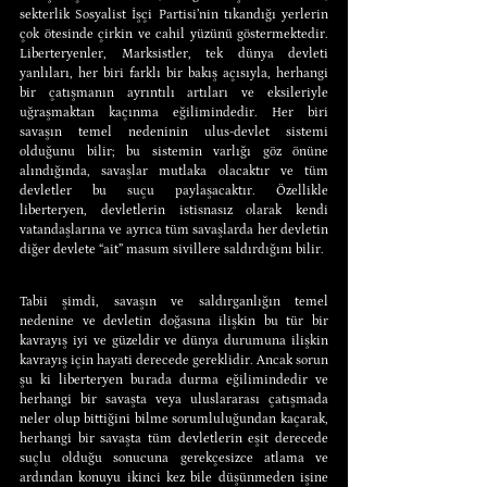
sekterlik Sosyalist İşçi Partisi’nin tıkandığı yerlerin 
çok ötesinde çirkin ve cahil yüzünü göstermektedir. 
Liberteryenler, Marksistler, tek dünya devleti 
yanlıları, her biri farklı bir bakış açısıyla, herhangi 
bir çatışmanın ayrıntılı artıları ve eksileriyle 
uğraşmaktan kaçınma eğilimindedir. Her biri 
savaşın temel nedeninin ulus-devlet sistemi 
olduğunu bilir; bu sistemin varlığı göz önüne 
alındığında, savaşlar mutlaka olacaktır ve tüm 
devletler bu suçu paylaşacaktır. Özellikle 
liberteryen, devletlerin istisnasız olarak kendi 
vatandaşlarına ve ayrıca tüm savaşlarda her devletin 
diğer devlete “ait” masum sivillere saldırdığını bilir.
Tabii şimdi, savaşın ve saldırganlığın temel 
nedenine ve devletin doğasına ilişkin bu tür bir 
kavrayış iyi ve güzeldir ve dünya durumuna ilişkin 
kavrayış için hayati derecede gereklidir. Ancak sorun 
şu ki liberteryen burada durma eğilimindedir ve 
herhangi bir savaşta veya uluslararası çatışmada 
neler olup bittiğini bilme sorumluluğundan kaçarak, 
herhangi bir savaşta tüm devletlerin eşit derecede 
suçlu olduğu sonucuna gerekçesizce atlama ve 
ardından konuyu ikinci kez bile düşünmeden işine 