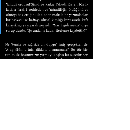
Yahudi ordusu!”Şimdiye kadar Yahudiliğe en büyük 
katkısı İsrail’i reddeden ve Yahudiliğin öldüğünü ve 
ölmeyi hak ettiğini ilan eden makaleler yazmak olan 
bir başkası ise haftayı ulusal kimliği konusunda kafa 
karışıklığı yaşayarak geçirdi. “Nasıl gidiyoruz?” diye 
sorup durdu. “Şu anda ne kadar ilerleme kaydettik?”
Ne “temiz ve sağlıklı bir duygu” imiş gerçekten de 
“Arap ölümlerinin dikkate alınmaması!” Bu tür bir 
tutum ile basınımızın yirmi yılı aşkın bir süredir her 
gün saldırdığı Nasyonal Sosyalistlerin Yahudilere 
yönelik tutumları arasında herhangi bir fark 
bulunabilir mi?
Bu savaş başladığında, İsrailli liderler “bir karış” 
toprakla ilgilenmediklerini ilan ettiler; savaşları 
tamamen savunma amaçlıydı. Ancak şimdi İsrail, 
BM ateşkeslerini defalarca ihlal ettikten sonra 
fetihlerinin üzerine yatarak çok farklı bir melodi 
söylüyor. Güçleri hâlâ Sina Yarımadası’nın tamamını 
işgal etmiş durumda; Filistin Ürdün’ünün tamamı 
ele geçirildi ve yaklaşık 200.000 talihsiz Arap 
mülteci daha yüz binlerce çaresiz yoldaşlarının 