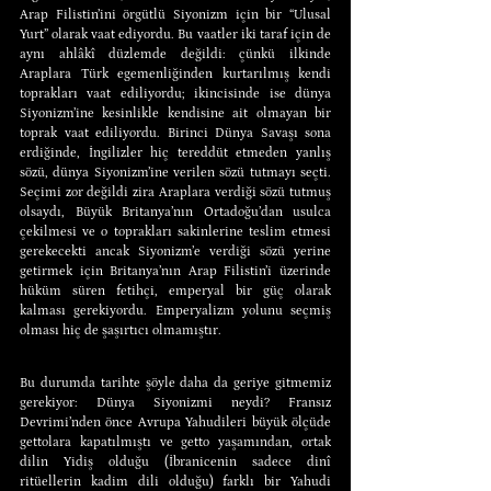
Arap Filistin’ini örgütlü Siyonizm için bir “Ulusal 
Yurt” olarak vaat ediyordu. Bu vaatler iki taraf için de 
aynı ahlâkî düzlemde değildi: çünkü ilkinde 
Araplara Türk egemenliğinden kurtarılmış kendi 
toprakları vaat ediliyordu; ikincisinde ise dünya 
Siyonizm’ine kesinlikle kendisine ait olmayan bir 
toprak vaat ediliyordu. Birinci Dünya Savaşı sona 
erdiğinde, İngilizler hiç tereddüt etmeden yanlış 
sözü, dünya Siyonizm’ine verilen sözü tutmayı seçti. 
Seçimi zor değildi zira Araplara verdiği sözü tutmuş 
olsaydı, Büyük Britanya’nın Ortadoğu’dan usulca 
çekilmesi ve o toprakları sakinlerine teslim etmesi 
gerekecekti ancak Siyonizm’e verdiği sözü yerine 
getirmek için Britanya’nın Arap Filistin’i üzerinde 
hüküm süren fetihçi, emperyal bir güç olarak 
kalması gerekiyordu. Emperyalizm yolunu seçmiş 
olması hiç de şaşırtıcı olmamıştır.
Bu durumda tarihte şöyle daha da geriye gitmemiz 
gerekiyor: Dünya Siyonizmi neydi? Fransız 
Devrimi’nden önce Avrupa Yahudileri büyük ölçüde 
gettolara kapatılmıştı ve getto yaşamından, ortak 
dilin Yidiş olduğu (İbranicenin sadece dinî 
ritüellerin kadim dili olduğu) farklı bir Yahudi 