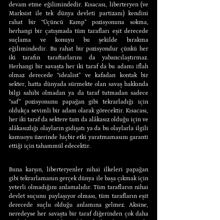
devam etme eğilimindedir. Kısacası, liberteryen (ve 
Marksist ile tek dünya devleti partizanı) kendini 
rahat bir “Üçüncü Kamp” pozisyonuna sokma, 
herhangi bir çatışmada tüm tarafları eşit derecede 
suçlama ve konuyu bu şekilde bırakma 
eğilimindedir. Bu rahat bir pozisyondur çünkü her 
iki tarafın taraftarlarını da yabancılaştırmaz. 
Herhangi bir savaşta her iki taraf da bu adamı iflah 
olmaz derecede “idealist” ve kafadan kontak bir 
sekter, hatta dünyada sürmekte olan savaş hakkında 
bilgi sahibi olmadan ya da taraf tutmadan sadece 
“saf” pozisyonunu papağan gibi tekrarladığı için 
oldukça sevimli bir adam olarak görecektir. Kısacası, 
her iki taraf da sektere tam da alâkasız olduğu için ve 
alâkasızlığı olayların gidişatı ya da bu olaylarla ilgili 
kamuoyu üzerinde hiçbir etki yaratmamasını garanti 
ettiği için tahammül edecektir.
Buna karşın, liberteryenler nihai ilkeleri papağan 
gibi tekrarlamanın gerçek dünya ile başa çıkmak için 
yeterli olmadığını anlamalıdır. Tüm tarafların nihai 
devlet suçunu paylaşıyor olması, tüm tarafların eşit 
derecede suçlu olduğu anlamına gelmez. Aksine, 
neredeyse her savaşta bir taraf diğerinden çok daha 