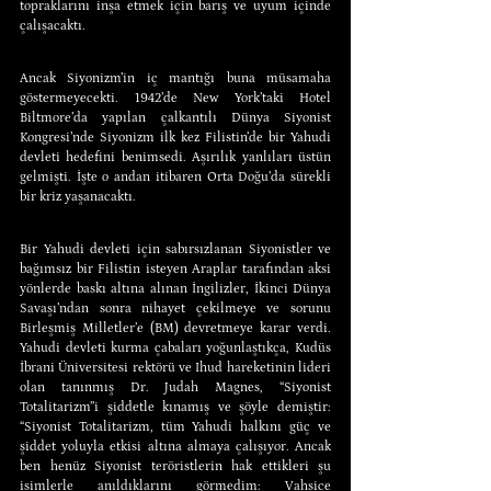
topraklarını inşa etmek için barış ve uyum içinde 
çalışacaktı.
Ancak Siyonizm’in iç mantığı buna müsamaha 
göstermeyecekti. 1942’de New York’taki Hotel 
Biltmore’da yapılan çalkantılı Dünya Siyonist 
Kongresi’nde Siyonizm ilk kez Filistin’de bir Yahudi 
devleti hedefini benimsedi. Aşırılık yanlıları üstün 
gelmişti. İşte o andan itibaren Orta Doğu’da sürekli 
bir kriz yaşanacaktı.
Bir Yahudi devleti için sabırsızlanan Siyonistler ve 
bağımsız bir Filistin isteyen Araplar tarafından aksi 
yönlerde baskı altına alınan İngilizler, İkinci Dünya 
Savaşı’ndan sonra nihayet çekilmeye ve sorunu 
Birleşmiş Milletler’e (BM) devretmeye karar verdi. 
Yahudi devleti kurma çabaları yoğunlaştıkça, Kudüs 
İbrani Üniversitesi rektörü ve Ihud hareketinin lideri 
olan tanınmış Dr. Judah Magnes, “Siyonist 
Totalitarizm”i şiddetle kınamış ve şöyle demiştir: 
“Siyonist Totalitarizm, tüm Yahudi halkını güç ve 
şiddet yoluyla etkisi altına almaya çalışıyor. Ancak 
ben henüz Siyonist teröristlerin hak ettikleri şu 
isimlerle anıldıklarını görmedim: Vahşice 