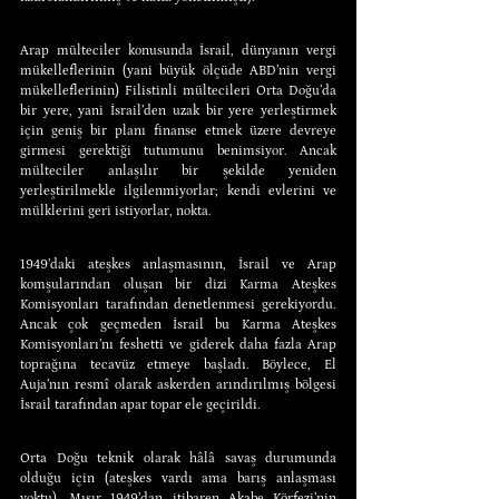
Arap mülteciler konusunda İsrail, dünyanın vergi 
mükelleflerinin (yani büyük ölçüde ABD’nin vergi 
mükelleflerinin) Filistinli mültecileri Orta Doğu’da 
bir yere, yani İsrail’den uzak bir yere yerleştirmek 
için geniş bir planı finanse etmek üzere devreye 
girmesi gerektiği tutumunu benimsiyor. Ancak 
mülteciler anlaşılır bir şekilde yeniden 
yerleştirilmekle ilgilenmiyorlar; kendi evlerini ve 
mülklerini geri istiyorlar, nokta.
1949’daki ateşkes anlaşmasının, İsrail ve Arap 
komşularından oluşan bir dizi Karma Ateşkes 
Komisyonları tarafından denetlenmesi gerekiyordu. 
Ancak çok geçmeden İsrail bu Karma Ateşkes 
Komisyonları’nı feshetti ve giderek daha fazla Arap 
toprağına tecavüz etmeye başladı. Böylece, El 
Auja’nın resmî olarak askerden arındırılmış bölgesi 
İsrail tarafından apar topar ele geçirildi.
Orta Doğu teknik olarak hâlâ savaş durumunda 
olduğu için (ateşkes vardı ama barış anlaşması 
yoktu), Mısır 1949’dan itibaren Akabe Körfezi’nin 