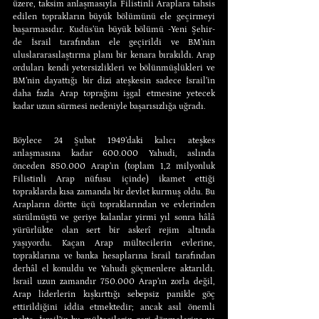
üzere, taksim anlaşmasıyla Filistinli Araplara tahsis 
edilen toprakların büyük bölümünü ele geçirmeyi 
başarmasıdır. Kudüs’ün büyük bölümü -Yeni Şehir- 
de İsrail tarafından ele geçirildi ve BM’nin 
uluslararasılaştırma planı bir kenara bırakıldı. Arap 
orduları kendi yetersizlikleri ve bölünmüşlükleri ve 
BM’nin dayattığı bir dizi ateşkesin sadece İsrail’in 
daha fazla Arap toprağını işgal etmesine yetecek 
kadar uzun sürmesi nedeniyle başarısızlığa uğradı.
Böylece 24 Şubat 1949’daki kalıcı ateşkes 
anlaşmasına kadar 600.000 Yahudi, aslında 
önceden 850.000 Arap’ın (toplam 1,2 milyonluk 
Filistinli Arap nüfusu içinde) ikamet ettiği 
topraklarda kısa zamanda bir devlet kurmuş oldu. Bu 
Arapların dörtte üçü topraklarından ve evlerinden 
sürülmüştü ve geriye kalanlar yirmi yıl sonra hâlâ 
yürürlükte olan sert bir askerî rejim altında 
yaşıyordu. Kaçan Arap mültecilerin evlerine, 
topraklarına ve banka hesaplarına İsrail tarafından 
derhâl el konuldu ve Yahudi göçmenlere aktarıldı. 
İsrail uzun zamandır 750.000 Arap’ın zorla değil, 
Arap liderlerin kışkırttığı sebepsiz panikle göç 
ettirildiğini iddia etmektedir; ancak asıl önemli 