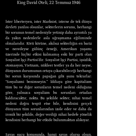
King David Oteli, 22 Temmuz 1946
İster liberteryen, ister Marksist, isterse de tek dünya 
devleti yanlısı olsunlar, sekterlerin sorunu, herhangi 
bir sorunun temel nedeniyle yetinip daha ayrıntılı ya 
da yakın nedenlerle asla uğraşmama eğiliminde 
olmalarıdır. Körü körüne, akılsız sekterliğin en bariz 
ve neredeyse gülünç örneği, Amerikan yaşamı 
üzerinde hiçbir etkisi kalmamış eski bir parti olan 
Sosyalist İşçi Partisi’dir. Sosyalist İşçi Partisi, işsizlik, 
otomasyon, Vietnam, nükleer testler ya da her neyse, 
dünyanın durumunun ortaya çıkarabileceği herhangi 
bir sorun karşısında papağan gibi şunu tekrarlar: 
“Sosyalizmi benimseyin.” İddiaya göre kapitalizm 
tüm bu ve diğer sorunların temel nedeni olduğuna 
göre, yalnızca sosyalizm bu sorunları ortadan 
kaldıracaktır, nokta. Bu şekilde sekter, nihai temel 
nedeni doğru tespit etse bile, kendisini gerçek 
dünyanın tüm sorunlarından izole eder ve daha da 
ironik bir şekilde, değer verdiği nihai hedefe yönelik 
kendisini herhangi bir etkide bulunmaktan alıkoyar.
Savaş suçu konusunda, hangi savaş olursa olsun, 