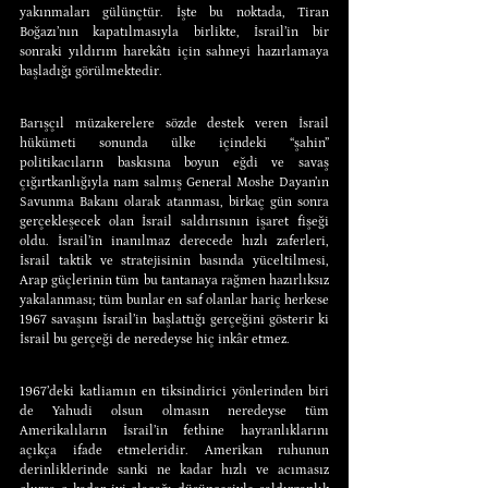
yakınmaları gülünçtür. İşte bu noktada, Tiran 
Boğazı’nın kapatılmasıyla birlikte, İsrail’in bir 
sonraki yıldırım harekâtı için sahneyi hazırlamaya 
başladığı görülmektedir.
Barışçıl müzakerelere sözde destek veren İsrail 
hükümeti sonunda ülke içindeki “şahin” 
politikacıların baskısına boyun eğdi ve savaş 
çığırtkanlığıyla nam salmış General Moshe Dayan’ın 
Savunma Bakanı olarak atanması, birkaç gün sonra 
gerçekleşecek olan İsrail saldırısının işaret fişeği 
oldu. İsrail’in inanılmaz derecede hızlı zaferleri, 
İsrail taktik ve stratejisinin basında yüceltilmesi, 
Arap güçlerinin tüm bu tantanaya rağmen hazırlıksız 
yakalanması; tüm bunlar en saf olanlar hariç herkese 
1967 savaşını İsrail’in başlattığı gerçeğini gösterir ki 
İsrail bu gerçeği de neredeyse hiç inkâr etmez.
1967’deki katliamın en tiksindirici yönlerinden biri 
de Yahudi olsun olmasın neredeyse tüm 
Amerikalıların İsrail’in fethine hayranlıklarını 
açıkça ifade etmeleridir. Amerikan ruhunun 
derinliklerinde sanki ne kadar hızlı ve acımasız 