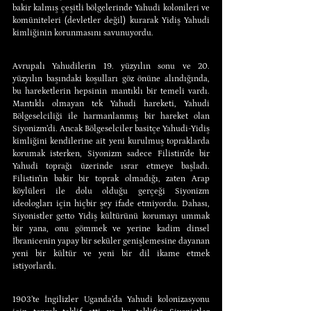
bakir kalmış çeşitli bölgelerinde Yahudi kolonileri ve 
komüniteleri (devletler değil) kurarak Yidiş Yahudi 
kimliğinin korunmasını savunuyordu.
Avrupalı Yahudilerin 19. yüzyılın sonu ve 20. 
yüzyılın başındaki koşulları göz önüne alındığında, 
bu hareketlerin hepsinin mantıklı bir temeli vardı. 
Mantıklı olmayan tek Yahudi hareketi, Yahudi 
Bölgeselciliği ile harmanlanmış bir hareket olan 
Siyonizm’di. Ancak Bölgeselciler basitçe Yahudi-Yidiş 
kimliğini kendilerine ait yeni kurulmuş topraklarda 
korumak isterken, Siyonizm sadece Filistin’de bir 
Yahudi toprağı üzerinde ısrar etmeye başladı. 
Filistin’in bakir bir toprak olmadığı, zaten Arap 
köylüleri ile dolu olduğu gerçeği Siyonizm 
ideologları için hiçbir şey ifade etmiyordu. Dahası, 
Siyonistler getto Yidiş kültürünü korumayı ummak 
bir yana, onu gömmek ve yerine kadim dinsel 
İbranicenin yapay bir seküler genişlemesine dayanan 
yeni bir kültür ve yeni bir dil ikame etmek 
istiyorlardı.
1903’te İngilizler Uganda’da Yahudi kolonizasyonu 