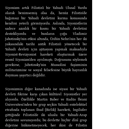
Siyonizm artık Filistin’i bir Yahudi Ulusal Yurdu 
olarak benimsemiş olsa da, henüz Filistin’de 
bağımsız bir Yahudi devletini kurma konusunda 
kendini yeterli görmüyordu. Aslında, Siyonistlerin 
sadece azınlık bir kısmı bir Yahudi devletini 
destekliyordu ve bunların çoğu Vladimir 
Jabotinsky’nin etkisi altında, Ürdün Nehri’nin her iki 
yakasındaki tarihi antik Filistin’i yönetecek bir 
Yahudi devleti için ajitasyon yapmak maksadıyla 
Siyonist-Revizyonist hareketi oluşturmak üzere 
resmî Siyonizm’den ayrılmıştı. Doğrusunu söylemek 
gerekirse, Jabotinsky’nin Mussolini faşizminin 
militarizmine ve sosyal felsefesine büyük hayranlık 
duyması şaşırtıcı değildir.
Siyonizmin diğer kanadında ise siyasi bir Yahudi 
devleti fikrine karşı çıkan kültürel Siyonistler yer 
alıyordu. Özellikle Martin Buber ve Kudüs İbrani 
Üniversitesi’nden bir grup seçkin Yahudi entelektüel 
etrafında toplanan Ihud (Birlik) hareketi, İngilizler 
gittiğinde Filistin’de iki uluslu bir Yahudi-Arap 
devletini savunuyordu; bu devlette hiçbir dînî grup 
diğerine hükmetmeyecek, her ikisi de Filistin 