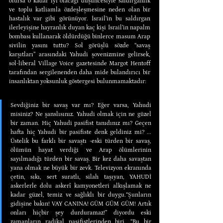
olursa o kadar iyi olacağı düşüncesiyle saldırganlık 
ve toplu katliamla özdeşleşmesine neden olan bir 
hastalık var gibi görünüyor. İsrail’in bu saldırgan 
ilerleyişine hayranlık duyan kaç kişi İsrail’in napalm 
bombası kullanarak öldürdüğü binlerce masum Arap 
sivilin yasını tuttu? Sol görüşlü sözde “savaş 
karşıtları” arasındaki Yahudi şovenizmine gelirsek, 
sol-liberal Village Voice gazetesinde Margot Hentoff 
tarafından sergilenenden daha mide bulandırıcı bir 
insanlıktan yoksunluk göstergesi bulunmamaktadır:
Sevdiğiniz bir savaş var mı? Eğer varsa, Yahudi 
misiniz? Ne şanslısınız. Yahudi olmak için ne güzel 
bir zaman. Hiç Yahudi pasifist tanıdınız mı? Geçen 
hafta hiç Yahudi bir pasifiste denk geldiniz mi? ... 
Üstelik bu farklı bir savaştı -eski türden bir savaş, 
ölümün hayat verdiği ve Arap ölümlerinin 
sayılmadığı türden bir savaş. Bir kez daha savaştan 
yana olmak ne büyük bir zevk. Televizyon ekranında 
çetin, sıkı, sert suratlı, silah taşıyan, YAHUDİ 
askerlerle dolu askerî kamyonetleri alkışlamak ne 
kadar güzel, temiz ve sağlıklı bir duygu.“Şunların 
gidişine bakın! VAY CANINA! GÜM GÜM GÜM! Artık 
onları hiçbir şey durduramaz!” diyordu eski 
zamanların radikal pasifistlerinden biri. “Bu bir 