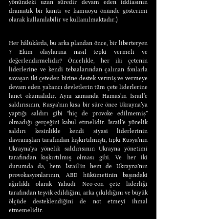
yönündeki uzun süredir devam eden iddiasının 
dramatik bir kanıtı ve kamuoyu önünde gösterimi 
olarak kullanılabilir ve kullanılmaktadır.)
Her hâlükârda, bu arka plandan önce, bir liberteryen 
7 Ekim olaylarına nasıl tepki vermeli ve 
değerlendirmelidir? Öncelikle, her iki çetenin 
liderlerine ve kendi tebaalarından çalınan fonlarla 
savaşan iki çeteden birine destek vermiş ve vermeye 
devam eden yabancı devletlerin tüm çete liderlerine 
lanet okumalıdır. Aynı zamanda Hamas’ın İsrail’e 
saldırısının, Rusya’nın kısa bir süre önce Ukrayna’ya 
yaptığı saldırı gibi “hiç de provoke edilmemiş” 
olmadığı gerçeğini kabul etmelidir. İsrail’e yönelik 
saldırı kesinlikle kendi siyasi liderlerinin 
davranışları tarafından kışkırtılmıştı, tıpkı Rusya’nın 
Ukrayna’ya yönelik saldırısının Ukrayna yönetimi 
tarafından kışkırtılmış olması gibi. Ve her iki 
durumda da, hem İsrail’in hem de Ukrayna’nın 
provokasyonlarının, ABD hükümetinin başındaki 
ağırlıklı olarak Yahudi Neo-con çete liderliği 
tarafından teşvik edildiğini, arka çıkıldığını ve büyük 
ölçüde desteklendiğini de not etmeyi ihmal 
etmemelidir.