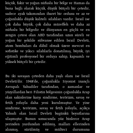
küçük, fakir ve yoğun nüfuslu bir bölge ve Hamas da 
buna bağlı olarak küçük, düşük bütçeli bir çetedir, 
sadece ayak takımından ibaret bir ordusu ve az ve 
çoğunlukla düşük kaliteli silahları vardır. İsrail ise 
çok daha büyük, çok daha müreffeh ve daha az 
nüfuslu bir bölgedir ve dünyanın en güçlü ve en 
zengin çetesi olan ABD tarafından uzun süreli ve 
yoğun bir şekilde sübvanse edilen İsrail Devleti, 
atom bombaları da dâhil olmak üzere mevcut en 
sofistike ve yıkıcı silahlarla donatılmış, büyük, iyi 
eğitimli profesyonel bir orduya sahip, kapsamlı ve 
yüksek bütçeli bir çetedir.
Bu iki savaşan çeteden daha yaşlı olanı ise İsrail 
Devleti’dir. 1948’de, çoğunlukla Siyonist inançlı 
Avrupalı Yahudiler tarafından, o zamanlar ve 
yüzyıllardan beri Filistin bölgesinin çoğunlukla Arap 
olan sakinlerine karşı sindirme, terörizm, savaş ve 
fetih yoluyla daha yeni kurulmuştur. Ve yine 
sindirme, terörizm, savaş ve fetih yoluyla, açıkça 
Yahudi olan İsrail Devleti bugünkü boyutlarına 
ulaşmıştır. Bunun sonucunda yüz binlerce Arap 
yerinden yurdundan edilmiş, malları ellerinden 
alınmış, sürülmüş ve mülteci durumuna 