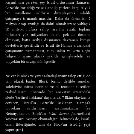
kaçınılması gereken şey, İsrail ordusunun Hamas’ın 
Gazze’de barındığı ve saklandığı yerlere karşı büyük 
bir misilleme saldırısı düzenleyerek silahlı 
çatışmayı tırmandırmasıdır. Daha da önemlisi, 2 
milyon Arap azınlığı da dâhil olmak üzere yaklaşık 
10 milyon nüfusa sahip İsrail’in etrafı, toplam 
nüfusları yüz milyonları bulan, pek de dostane 
olmayan, hatta açıkça düşmanca davranan komşu 
devletlerle çevrilidir ve İsrail ile Hamas arasındaki 
çatışmanın tırmanması, tüm Yakın ve Orta Doğu 
bölgesini içine alacak şekilde genişleyebilir ve 
topyekûn bir savaşa dönüşebilir.
Ne var ki Block ve yazar arkadaşlarının talep ettiği de 
tam olarak budur. Block, birinci delilde sunulan 
kolektivist miras teorisine ve bu teoriden türetilen 
“Yahudilerin” Filistin’de bir anavatan üzerindeki 
sözde “tarihsel hakkına” dayanarak, 7 Ekim olaylarına 
cevaben, İsrail’in Gazze’de saklanan Hamas’a 
topyekûn saldırmasını savunmaktadır (ve 
Netanyahu’nun Block’un 
Wall Street Journal
’daki 
köşeyazısını okuyup okumadığını bilmesek de, İsrail, 
onun liderliğinde, tam da Block’un istediği şeyi 
yapmıştır.)