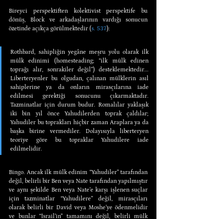
Bireyci perspektiften kolektivist perspektife bu 
dönüş, Block ve arkadaşlarının vardığı sonucun 
özetinde açıkça görülmektedir (
s. 537
):
Rothbard, sahipliğin yegâne meşru yolu olarak ilk 
mülk edinimi (homesteading; “ilk mülk edinen 
toprağı alır, sonrakiler değil”) desteklemektedir... 
Liberteryenler bu olgudan, çalınan mülklerin asıl 
sahiplerine ya da onların mirasçılarına iade 
edilmesi gerektiği sonucunu çıkarmaktadır. 
Tazminatlar için durum budur. Romalılar yaklaşık 
iki bin yıl önce Yahudilerden toprak çaldılar; 
Yahudiler bu toprakları hiçbir zaman Araplara ya da 
başka birine vermediler. Dolayısıyla liberteryen 
teoriye göre bu topraklar Yahudilere iade 
edilmelidir.
Bingo. Ancak ilk mülk edinim “Yahudiler” tarafından 
değil, belirli bir Ben veya Nate tarafından yapılmıştır 
ve aynı şekilde Ben veya Nate’e karşı işlenen suçlar 
için tazminatlar “Yahudilere” değil, mirasçıları 
olarak belirli bir David veya Moshe’ye ödenmelidir 
ve bunlar “İsrail’in” tamamını değil, belirli mülk 