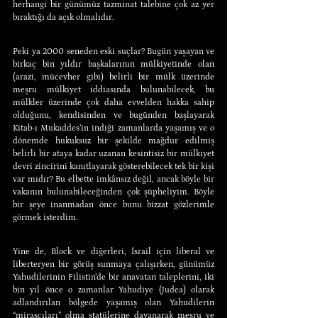
herhangi bir günümüz tazminat talebine çok az yer 
bıraktığı da açık olmalıdır.
Peki ya 2000 seneden eski suçlar? Bugün yaşayan ve 
birkaç bin yıldır başkalarının mülkiyetinde olan 
(arazi, mücevher gibi) belirli bir mülk üzerinde 
meşru mülkiyet iddiasında bulunabilecek, bu 
mülkler üzerinde çok daha evvelden hakka sahip 
olduğunu, kendisinden ve bugünden başlayarak 
Kitab-ı Mukaddes’in indiği zamanlarda yaşamış ve o 
dönemde hukuksuz bir şekilde mağdur edilmiş 
belirli bir ataya kadar uzanan kesintisiz bir mülkiyet 
devri zincirini kanıtlayarak gösterebilecek tek bir kişi 
var mıdır? Bu elbette imkânsız değil, ancak böyle bir 
vakanın bulunabileceğinden çok şüpheliyim. Böyle 
bir şeye inanmadan önce bunu bizzat gözlerimle 
görmek isterdim.
Yine de, Block ve diğerleri, İsrail için liberal ve 
liberteryen bir görüş sunmaya çalışırken, günümüz 
Yahudilerinin Filistin’de bir anavatan taleplerini, iki 
bin yıl önce o zamanlar Yahudiye (Judea) olarak 
adlandırılan bölgede yaşamış olan Yahudilerin 
“mirasçıları” olma statülerine dayanarak meşru ve 