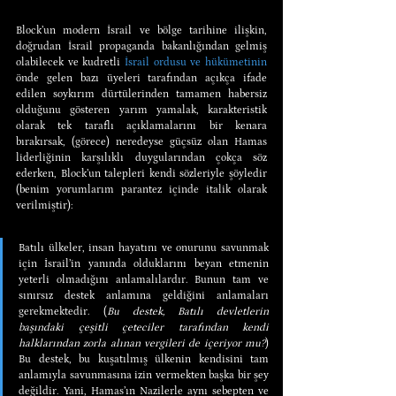
Block’un modern İsrail ve bölge tarihine ilişkin, 
doğrudan İsrail propaganda bakanlığından gelmiş 
olabilecek ve kudretli 
İsrail ordusu ve hükümetinin
önde gelen bazı üyeleri tarafından açıkça ifade 
edilen soykırım dürtülerinden tamamen habersiz 
olduğunu gösteren yarım yamalak, karakteristik 
olarak tek taraflı açıklamalarını bir kenara 
bırakırsak, (görece) neredeyse güçsüz olan Hamas 
liderliğinin karşılıklı duygularından çokça söz 
ederken, Block’un talepleri kendi sözleriyle şöyledir 
(benim yorumlarım parantez içinde italik olarak 
verilmiştir):
Batılı ülkeler, insan hayatını ve onurunu savunmak 
için İsrail’in yanında olduklarını beyan etmenin 
yeterli olmadığını anlamalılardır. Bunun tam ve 
sınırsız destek anlamına geldiğini anlamaları 
gerekmektedir. (
Bu destek, Batılı devletlerin 
başındaki çeşitli çeteciler tarafından kendi 
halklarından zorla alınan vergileri de içeriyor mu?
) 
Bu destek, bu kuşatılmış ülkenin kendisini tam 
anlamıyla savunmasına izin vermekten başka bir şey 
değildir. Yani, Hamas’ın Nazilerle aynı sebepten ve 