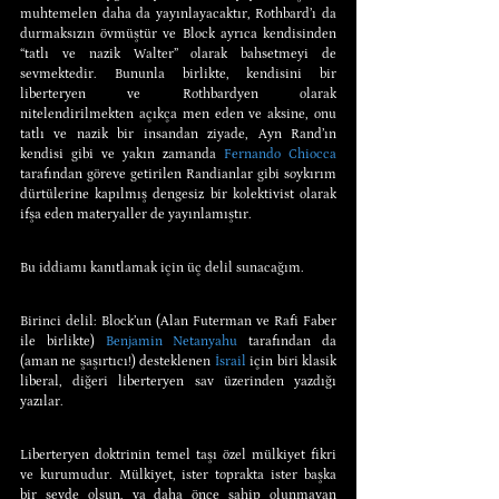
muhtemelen daha da yayınlayacaktır, Rothbard’ı da 
durmaksızın övmüştür ve Block ayrıca kendisinden 
“tatlı ve nazik Walter” olarak bahsetmeyi de 
sevmektedir. Bununla birlikte, kendisini bir 
liberteryen ve Rothbardyen olarak 
nitelendirilmekten açıkça men eden ve aksine, onu 
tatlı ve nazik bir insandan ziyade, Ayn Rand’ın 
kendisi gibi ve yakın zamanda 
Fernando Chiocca
tarafından göreve getirilen Randianlar gibi soykırım 
dürtülerine kapılmış dengesiz bir kolektivist olarak 
ifşa eden materyaller de yayınlamıştır.
Bu iddiamı kanıtlamak için üç delil sunacağım.
Birinci delil: Block’un (Alan Futerman ve Rafi Faber 
ile birlikte) 
Benjamin Netanyahu
 tarafından da 
(aman ne şaşırtıcı!) desteklenen 
İsrail
 için biri klasik 
liberal, diğeri liberteryen sav üzerinden yazdığı 
yazılar.
Liberteryen doktrinin temel taşı özel mülkiyet fikri 
ve kurumudur. Mülkiyet, ister toprakta ister başka 
bir şeyde olsun, ya daha önce sahip olunmayan 