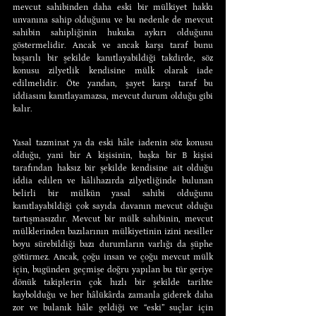
mevcut sahibinden daha eski bir mülkiyet hakkı 
unvanına sahip olduğunu ve bu nedenle de mevcut 
sahibin sahipliğinin hukuka aykırı olduğunu 
göstermelidir. Ancak ve ancak karşı taraf bunu 
başarılı bir şekilde kanıtlayabildiği takdirde, söz 
konusu zilyetlik kendisine mülk olarak iade 
edilmelidir. Öte yandan, şayet karşı taraf bu 
iddiasını kanıtlayamazsa, mevcut durum olduğu gibi 
kalır.
Yasal tazminat ya da eski hâle iadenin söz konusu 
olduğu, yani bir A kişisinin, başka bir B kişisi 
tarafından haksız bir şekilde kendisine ait olduğu 
iddia edilen ve hâlihazırda zilyetliğinde bulunan 
belirli bir mülkün yasal sahibi olduğunu 
kanıtlayabildiği çok sayıda davanın mevcut olduğu 
tartışmasızdır. Mevcut bir mülk sahibinin, mevcut 
mülklerinden bazılarının mülkiyetinin izini nesiller 
boyu sürebildiği bazı durumların varlığı da şüphe 
götürmez. Ancak, çoğu insan ve çoğu mevcut mülk 
için, bugünden geçmişe doğru yapılan bu tür geriye 
dönük takiplerin çok hızlı bir şekilde tarihte 
kaybolduğu ve her hâlükârda zamanla giderek daha 
zor ve bulanık hâle geldiği ve “eski” suçlar için 