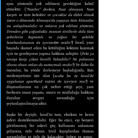
aynı yöntemle yok edilmesi gerektiğini kabul 
etmektir. (
“Naziler” derken, Nazi olmayan, Nazi 
karşıtı ve tüm bebekler ve çocuklar da dâhil olmak 
üzere o dönemde Almanya’da yaşayan tüm Almanlar 
mı anlaşılmalıdır; ve onların yok edilme yöntemi, 
Dresden gibi çoğunlukla masum sivillerle dolu tüm 
şehirlerin kapsamlı ve yoğun bir şekilde 
bombardımanını da içermekte midir?
) İsrail, yanı 
başında ikamet eden bu kötülüğün kökünü kazımak 
için ne gerekiyorsa yapma hakkına sahiptir. (
Peki ya 
savaşa karşı çıkan İsrailli Yahudiler? Ne pahasına 
olursa olsun onları da susturmalı mıdır?
) Ve daha da 
önemlisi, bu yönde ilerlemeye başladığında, Batı 
medeniyetinin özü olan (
acaba bu öz İsrail’de 
uygulanan apartheid rejimi de içeriyor mu?
) ve 
düşmanlarının en çok nefret ettiği şeyi, yani 
herkesin insan yaşamı, onuru ve mutluluğu hakkına 
duyulan sevgiyi savunduğu için 
şeytanlaştırılmayacaktır.
Başka bir deyişle, İsrail’in tam, eksiksiz ve kesin 
zaferi desteklenmelidir. Eğer bu ezici, eşi benzeri 
görülmemiş bir askerî güç kullanımı anlamına 
geliyorsa, öyle olsun. Sivil kayıplardan Hamas 
sorumludur ve öyle de kalacaktır. Sebep ve sonuç. 