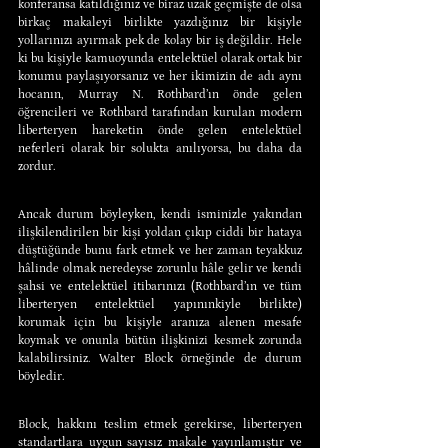
konferansa katıldığınız ve biraz uzak geçmişte de olsa 
birkaç makaleyi birlikte yazdığınız bir kişiyle 
yollarınızı ayırmak pek de kolay bir iş değildir. Hele 
ki bu kişiyle kamuoyunda entelektüel olarak ortak bir 
konumu paylaşıyorsanız ve her ikimizin de adı aynı 
hocanın, Murray N. Rothbard’ın önde gelen 
öğrencileri ve Rothbard tarafından kurulan modern 
liberteryen hareketin önde gelen entelektüel 
neferleri olarak bir solukta anılıyorsa, bu daha da 
zordur.
Ancak durum böyleyken, kendi isminizle yakından 
ilişkilendirilen bir kişi yoldan çıkıp ciddi bir hataya 
düştüğünde bunu fark etmek ve her zaman teyakkuz 
hâlinde olmak neredeyse zorunlu hâle gelir ve kendi 
şahsi ve entelektüel itibarınızı (Rothbard’ın ve tüm 
liberteryen entelektüel yapınınkiyle birlikte) 
korumak için bu kişiyle aranıza alenen mesafe 
koymak ve onunla bütün ilişkinizi kesmek zorunda 
kalabilirsiniz. Walter Block örneğinde de durum 
böyledir.
Block, hakkını teslim etmek gerekirse, liberteryen 
standartlara uygun sayısız makale yayınlamıştır ve 