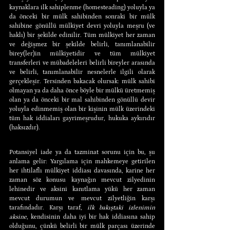
kaynaklara ilk sahiplenme (homesteading) yoluyla ya 
da önceki bir mülk sahibinden sonraki bir mülk 
sahibine gönüllü mülkiyet devri yoluyla meşru (ve 
haklı) bir şekilde edinilir. Tüm mülkiyet her zaman 
ve değişmez bir şekilde belirli, tanımlanabilir 
birey(ler)in mülkiyetidir ve tüm mülkiyet 
transferleri ve mübadeleleri belirli bireyler arasında 
ve belirli, tanımlanabilir nesnelerle ilgili olarak 
gerçekleşir. Tersinden bakacak olursak: mülk sahibi 
olmayan ya da daha önce böyle bir mülkü üretmemiş 
olan ya da önceki bir mal sahibinden gönüllü devir 
yoluyla edinmemiş olan bir kişinin mülk üzerindeki 
tüm hak iddiaları gayrimeşrudur, hukuka aykırıdır 
(haksızdır).
Potansiyel iade ya da tazminat sorunu için bu, şu 
anlama gelir: Yargılama için mahkemeye getirilen 
her ihtilaflı mülkiyet iddiası davasında, karine her 
zaman söz konusu kaynağın mevcut zilyedinin 
lehinedir ve aksini kanıtlama yükü her zaman 
mevcut durumun ve mevcut zilyetliğin karşı 
tarafındadır. Karşı taraf, 
ilk bakıştaki izlenimin 
aksine
, kendisinin daha iyi bir hak iddiasına sahip 
olduğunu, çünkü belirli bir mülk parçası üzerinde 