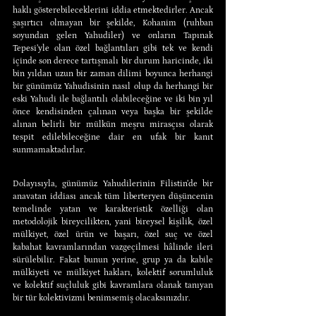
haklı gösterebileceklerini iddia etmektedirler. Ancak 
şaşırtıcı olmayan bir şekilde, Kohanim (ruhban 
soyundan gelen Yahudiler) ve onların Tapınak 
Tepesi’yle olan özel bağlantıları gibi tek ve kendi 
içinde son derece tartışmalı bir durum haricinde, iki 
bin yıldan uzun bir zaman dilimi boyunca herhangi 
bir günümüz Yahudisinin nasıl olup da herhangi bir 
eski Yahudi ile bağlantılı olabileceğine ve iki bin yıl 
önce kendisinden çalınan veya başka bir şekilde 
alınan belirli bir mülkün meşru mirasçısı olarak 
tespit edilebileceğine dair en ufak bir kanıt 
sunmamaktadırlar.
Dolayısıyla, günümüz Yahudilerinin Filistin’de bir 
anavatan iddiası ancak tüm liberteryen düşüncenin 
temelinde yatan ve karakteristik özelliği olan 
metodolojik bireycilikten, yani bireysel kişilik, özel 
mülkiyet, özel ürün ve başarı, özel suç ve özel 
kabahat kavramlarından vazgeçilmesi hâlinde ileri 
sürülebilir. Fakat bunun yerine, grup ya da kabile 
mülkiyeti ve mülkiyet hakları, kolektif sorumluluk 
ve kolektif suçluluk gibi kavramlara olanak tanıyan 
bir tür kolektivizmi benimsemiş olacaksınızdır.