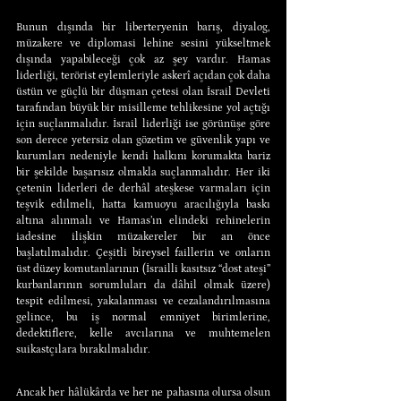
Bunun dışında bir liberteryenin barış, diyalog, 
müzakere ve diplomasi lehine sesini yükseltmek 
dışında yapabileceği çok az şey vardır. Hamas 
liderliği, terörist eylemleriyle askerî açıdan çok daha 
üstün ve güçlü bir düşman çetesi olan İsrail Devleti 
tarafından büyük bir misilleme tehlikesine yol açtığı 
için suçlanmalıdır. İsrail liderliği ise görünüşe göre 
son derece yetersiz olan gözetim ve güvenlik yapı ve 
kurumları nedeniyle kendi halkını korumakta bariz 
bir şekilde başarısız olmakla suçlanmalıdır. Her iki 
çetenin liderleri de derhâl ateşkese varmaları için 
teşvik edilmeli, hatta kamuoyu aracılığıyla baskı 
altına alınmalı ve Hamas’ın elindeki rehinelerin 
iadesine ilişkin müzakereler bir an önce 
başlatılmalıdır. Çeşitli bireysel faillerin ve onların 
üst düzey komutanlarının (İsrailli kasıtsız “dost ateşi” 
kurbanlarının sorumluları da dâhil olmak üzere) 
tespit edilmesi, yakalanması ve cezalandırılmasına 
gelince, bu iş normal emniyet birimlerine, 
dedektiflere, kelle avcılarına ve muhtemelen 
suikastçılara bırakılmalıdır.
Ancak her hâlükârda ve her ne pahasına olursa olsun 