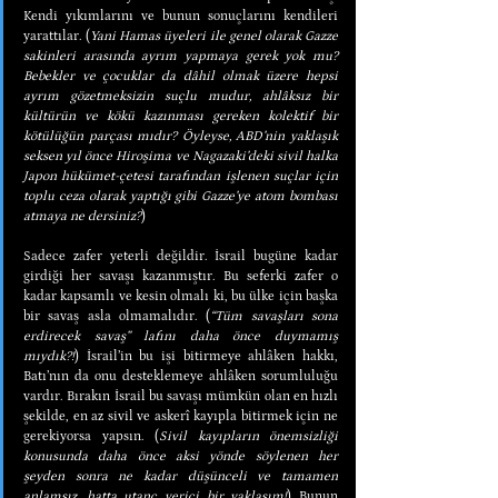
Kendi yıkımlarını ve bunun sonuçlarını kendileri 
yarattılar. (
Yani Hamas üyeleri ile genel olarak Gazze 
sakinleri arasında ayrım yapmaya gerek yok mu? 
Bebekler ve çocuklar da dâhil olmak üzere hepsi 
ayrım gözetmeksizin suçlu mudur, ahlâksız bir 
kültürün ve kökü kazınması gereken kolektif bir 
kötülüğün parçası mıdır? Öyleyse, ABD’nin yaklaşık 
seksen yıl önce Hiroşima ve Nagazaki’deki sivil halka 
Japon hükümet-çetesi tarafından işlenen suçlar için 
toplu ceza olarak yaptığı gibi Gazze’ye atom bombası 
atmaya ne dersiniz?
)
Sadece zafer yeterli değildir. İsrail bugüne kadar 
girdiği her savaşı kazanmıştır. Bu seferki zafer o 
kadar kapsamlı ve kesin olmalı ki, bu ülke için başka 
bir savaş asla olmamalıdır. (
“Tüm savaşları sona 
erdirecek savaş” lafını daha önce duymamış 
mıydık?!
) İsrail’in bu işi bitirmeye ahlâken hakkı, 
Batı’nın da onu desteklemeye ahlâken sorumluluğu 
vardır. Bırakın İsrail bu savaşı mümkün olan en hızlı 
şekilde, en az sivil ve askerî kayıpla bitirmek için ne 
gerekiyorsa yapsın. (
Sivil kayıpların önemsizliği 
konusunda daha önce aksi yönde söylenen her 
şeyden sonra ne kadar düşünceli ve tamamen 
anlamsız, hatta utanç verici bir yaklaşım!
) Bunun 