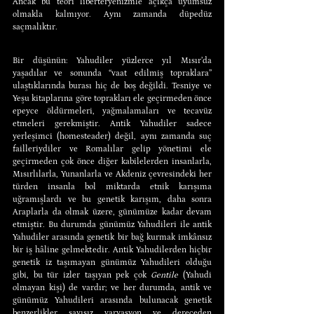
Ancak bu teori liberteryenizmle açıkça uyumsuz 
olmakla kalmıyor. Aynı zamanda düpedüz 
saçmalıktır.
Bir düşünün: Yahudiler yüzlerce yıl Mısır’da 
yaşadılar ve sonunda “vaat edilmiş topraklara” 
ulaştıklarında burası hiç de boş değildi. Tesniye ve 
Yeşu kitaplarına göre toprakları ele geçirmeden önce 
epeyce öldürmeleri, yağmalamaları ve tecavüz 
etmeleri gerekmiştir. Antik Yahudiler sadece 
yerleşimci (homesteader) değil, aynı zamanda suç 
failleriydiler ve Romalılar gelip yönetimi ele 
geçirmeden çok önce diğer kabilelerden insanlarla, 
Mısırlılarla, Yunanlarla ve Akdeniz çevresindeki her 
türden insanla bol miktarda etnik karışıma 
uğramışlardı ve bu genetik karışım, daha sonra 
Araplarla da olmak üzere, günümüze kadar devam 
etmiştir. Bu durumda günümüz Yahudileri ile antik 
Yahudiler arasında genetik bir bağ kurmak imkânsız 
bir iş hâline gelmektedir. Antik Yahudilerden hiçbir 
genetik iz taşımayan günümüz Yahudileri olduğu 
gibi, bu tür izler taşıyan pek çok 
Gentile
 (Yahudi 
olmayan kişi) de vardır; ve her durumda, antik ve 
günümüz Yahudileri arasında bulunacak genetik 
benzerlikler sayısız varyasyon ve dereceden 