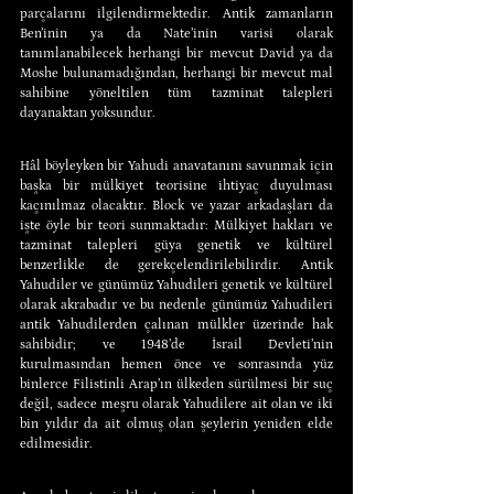
parçalarını ilgilendirmektedir. Antik zamanların 
Ben’inin ya da Nate’inin varisi olarak 
tanımlanabilecek herhangi bir mevcut David ya da 
Moshe bulunamadığından, herhangi bir mevcut mal 
sahibine yöneltilen tüm tazminat talepleri 
dayanaktan yoksundur.
Hâl böyleyken bir Yahudi anavatanını savunmak için 
başka bir mülkiyet teorisine ihtiyaç duyulması 
kaçınılmaz olacaktır. Block ve yazar arkadaşları da 
işte öyle bir teori sunmaktadır: Mülkiyet hakları ve 
tazminat talepleri güya genetik ve kültürel 
benzerlikle de gerekçelendirilebilirdir. Antik 
Yahudiler ve günümüz Yahudileri genetik ve kültürel 
olarak akrabadır ve bu nedenle günümüz Yahudileri 
antik Yahudilerden çalınan mülkler üzerinde hak 
sahibidir; ve 1948’de İsrail Devleti’nin 
kurulmasından hemen önce ve sonrasında yüz 
binlerce Filistinli Arap’ın ülkeden sürülmesi bir suç 
değil, sadece meşru olarak Yahudilere ait olan ve iki 
bin yıldır da ait olmuş olan şeylerin yeniden elde 
edilmesidir.