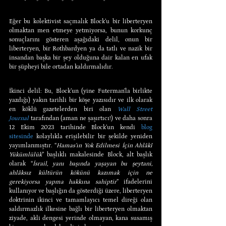
Eğer bu kolektivist saçmalık Block’u bir liberteryen 
olmaktan men etmeye yetmiyorsa, bunun korkunç 
sonuçlarını gösteren aşağıdaki delil, onun bir 
liberteryen, bir Rothbardyen ya da tatlı ve nazik bir 
insandan başka bir şey olduğuna dair kalan en ufak 
bir şüpheyi bile ortadan kaldırmalıdır.
İkinci delil: Bu, Block’un (yine Futerman’la birlikte 
yazdığı) yakın tarihli bir köşe yazısıdır ve ilk olarak 
en köklü gazetelerden biri olan 
Wall Street 
Journal
 tarafından (aman ne şaşırtıcı!) ve daha sonra 
12 Ekim 2023 tarihinde Block’un kendi 
blog 
sitesinde
 kolaylıkla erişilebilir bir şekilde yeniden 
yayımlanmıştır. “
Hamas’ın Yok Edilmesi İçin Ahlâkî 
Yükümlülük
” başlıklı makalesinde Block, alt başlık 
olarak “
İsrail, yanı başında yaşayan bu şeytani, 
ahlâksız kültürün kökünü kazımak için ne 
gerekiyorsa yapma hakkına sahiptir
” ifadelerini 
kullanıyor ve başlığın da gösterdiği üzere, liberteryen 
doktrinin ikinci ve tamamlayıcı temel direği olan 
saldırmazlık ilkesine bağlı bir liberteryen olmaktan 
ziyade, akli dengesi yerinde olmayan, kana susamış 