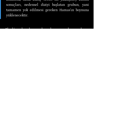
sonuçları, nedensel diziyi başlatan grubun, yani 
tamamen yok edilmesi gereken Hamas’ın boynuna 
yüklenecektir.
Block’un bu hezeyanları her ne olursa olsun, 
liberteryenizmle uzaktan yakından ilgili değildir. 
Aslında, masumların ayrım gözetmeksizin 
katledilmesini savunmak, liberteryenizmin ve 
saldırmazlık ilkesinin tamamen ve bütünüyle 
yadsınmasıdır. Benim tanıdığım Murray Rothbard 
olsa, bunları derhâl akıldışı, canavarca, vicdansızca 
ve mide bulandırıcı olarak nitelendirir ve Block’u 
alenen alaya alır, ihbar eder, “arkadaşlıktan çıkarır” 
ve bir Rothbardyen olmaktan aforoz ederdi.
Gerçekten de, affedilmez bir şekilde, 
Wall Street 
Journal
’daki yazısıyla Block, 7 Ekim olaylarının 
ardından yaşanan ve hâlâ devam etmekte olan 
dehşete, yani Gazze’nin neredeyse tamamen yok 
edilmesi ve devasa bir moloz yığını ve geniş bir 
harabe alanından ibaret bir şeye indirgenmesi, on 
binlerce masum sivilin İsrail ordusu tarafından 
katledilmesi ve silahlı çatışmanın artık Lübnan ve 