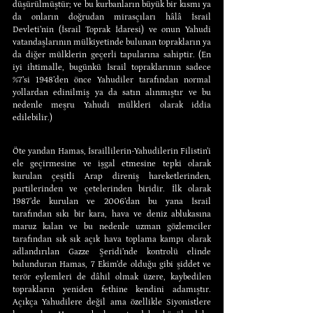
düşürülmüştür; ve bu kurbanların büyük bir kısmı ya 
da onların doğrudan mirasçıları hâlâ İsrail 
Devleti’nin (İsrail Toprak İdaresi) ve onun Yahudi 
vatandaşlarının mülkiyetinde bulunan toprakların ya 
da diğer mülklerin geçerli tapularına sahiptir. (En 
iyi ihtimalle, bugünkü İsrail topraklarının sadece 
%7’si 1948’den önce Yahudiler tarafından normal 
yollardan edinilmiş ya da satın alınmıştır ve bu 
nedenle meşru Yahudi mülkleri olarak iddia 
edilebilir.)
Öte yandan Hamas, İsraillilerin-Yahudilerin Filistin’i 
ele geçirmesine ve işgal etmesine tepki olarak 
kurulan çeşitli Arap direniş hareketlerinden, 
partilerinden ve çetelerinden biridir. İlk olarak 
1987’de kurulan ve 2006’dan bu yana İsrail 
tarafından sıkı bir kara, hava ve deniz ablukasına 
maruz kalan ve bu nedenle uzman gözlemciler 
tarafından sık sık açık hava toplama kampı olarak 
adlandırılan Gazze Şeridi’nde kontrolü elinde 
bulunduran Hamas, 7 Ekim’de olduğu gibi şiddet ve 
terör eylemleri de dâhil olmak üzere, kaybedilen 
toprakların yeniden fethine kendini adamıştır. 
Açıkça Yahudilere değil ama özellikle Siyonistlere 