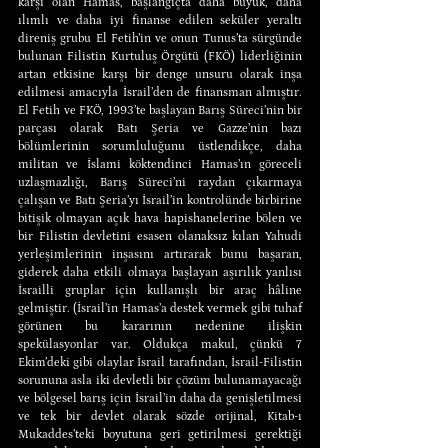
karşı olan Hamas, başlangıçta daha büyük, daha 
ılımlı ve daha iyi finanse edilen seküler yeraltı 
direniş grubu El Fetih’in ve onun Tunus’ta sürgünde 
bulunan Filistin Kurtuluş Örgütü (FKÖ) liderliğinin 
artan etkisine karşı bir denge unsuru olarak inşa 
edilmesi amacıyla İsrail’den de finansman almıştır. 
El Fetih ve FKÖ, 1993’te başlayan Barış Süreci’nin bir 
parçası olarak Batı Şeria ve Gazze’nin bazı 
bölümlerinin sorumluluğunu üstlendikçe, daha 
militan ve İslami köktendinci Hamas’ın göreceli 
uzlaşmazlığı, Barış Süreci’ni raydan çıkarmaya 
çalışan ve Batı Şeria’yı İsrail’in kontrolünde birbirine 
bitişik olmayan açık hava hapishanelerine bölen ve 
bir Filistin devletini esasen olanaksız kılan Yahudi 
yerleşimlerinin inşasını artırarak bunu başaran, 
giderek daha etkili olmaya başlayan aşırılık yanlısı 
İsrailli gruplar için kullanışlı bir araç hâline 
gelmiştir. (İsrail’in Hamas’a destek vermek gibi tuhaf 
görünen bu kararının nedenine ilişkin 
spekülasyonlar var. Oldukça makul, çünkü 7 
Ekim’deki gibi olaylar İsrail tarafından, İsrail-Filistin 
sorununa asla iki devletli bir çözüm bulunamayacağı 
ve bölgesel barış için İsrail’in daha da genişletilmesi 
ve tek bir devlet olarak sözde orijinal, Kitab-ı 
Mukaddes’teki boyutuna geri getirilmesi gerektiği 