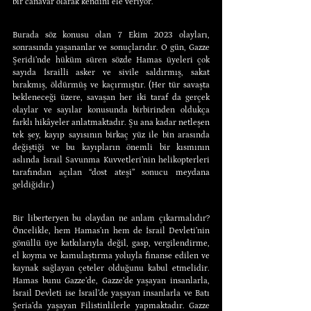
bir canavar olarak kendini ele veriyor.
Burada söz konusu olan 7 Ekim 2023 olayları, 
sonrasında yaşananlar ve sonuçlarıdır. O gün, Gazze 
Şeridi’nde hüküm süren sözde Hamas üyeleri çok 
sayıda İsrailli asker ve sivile saldırmış, sakat 
bırakmış, öldürmüş ve kaçırmıştır. (Her tür savaşta 
bekleneceği üzere, savaşan her iki taraf da gerçek 
olaylar ve sayılar konusunda birbirinden oldukça 
farklı hikâyeler anlatmaktadır. Şu ana kadar netleşen 
tek şey, kayıp sayısının birkaç yüz ile bin arasında 
değiştiği ve bu kayıpların önemli bir kısmının 
aslında İsrail Savunma Kuvvetleri’nin helikopterleri 
tarafından açılan “dost ateşi” sonucu meydana 
geldiğidir.)
Bir liberteryen bu olaydan ne anlam çıkarmalıdır? 
Öncelikle, hem Hamas’ın hem de İsrail Devleti’nin 
gönüllü üye katkılarıyla değil, gasp, vergilendirme, 
el koyma ve kamulaştırma yoluyla finanse edilen ve 
kaynak sağlayan çeteler olduğunu kabul etmelidir. 
Hamas bunu Gazze’de, Gazze’de yaşayan insanlarla, 
İsrail Devleti ise İsrail’de yaşayan insanlarla ve Batı 
Şeria’da yaşayan Filistinlilerle yapmaktadır. Gazze 