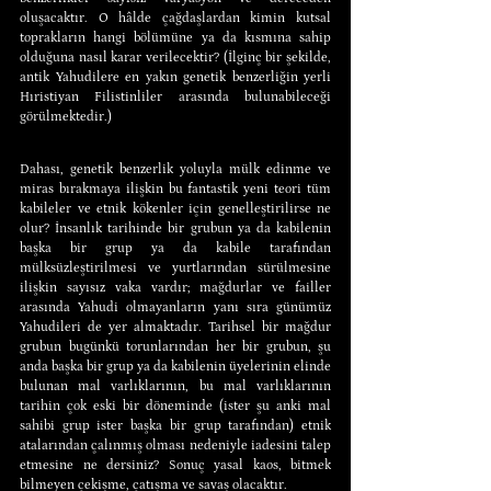
oluşacaktır. O hâlde çağdaşlardan kimin kutsal 
toprakların hangi bölümüne ya da kısmına sahip 
olduğuna nasıl karar verilecektir? (İlginç bir şekilde, 
antik Yahudilere en yakın genetik benzerliğin yerli 
Hıristiyan Filistinliler arasında bulunabileceği 
görülmektedir.)
Dahası, genetik benzerlik yoluyla mülk edinme ve 
miras bırakmaya ilişkin bu fantastik yeni teori tüm 
kabileler ve etnik kökenler için genelleştirilirse ne 
olur? İnsanlık tarihinde bir grubun ya da kabilenin 
başka bir grup ya da kabile tarafından 
mülksüzleştirilmesi ve yurtlarından sürülmesine 
ilişkin sayısız vaka vardır; mağdurlar ve failler 
arasında Yahudi olmayanların yanı sıra günümüz 
Yahudileri de yer almaktadır. Tarihsel bir mağdur 
grubun bugünkü torunlarından her bir grubun, şu 
anda başka bir grup ya da kabilenin üyelerinin elinde 
bulunan mal varlıklarının, bu mal varlıklarının 
tarihin çok eski bir döneminde (ister şu anki mal 
sahibi grup ister başka bir grup tarafından) etnik 
atalarından çalınmış olması nedeniyle iadesini talep 
etmesine ne dersiniz? Sonuç yasal kaos, bitmek 
bilmeyen çekişme, çatışma ve savaş olacaktır.