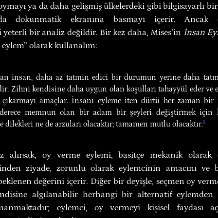
oymayı ya da daha gelişmiş ülkelerdeki gibi bilgisayarlı b
da dokunmatik ekranına basmayı içerir. Ancak ey
 yeterli bir analiz değildir. Bir kez daha, Mises’in 
İnsan Ey
 eylem” olarak kullanalım:
n insan, daha az tatmin edici bir durumun yerine daha tatmi
dir. Zihni kendisine daha uygun olan koşulları tahayyül eder ve e
çıkarmayı amaçlar. İnsanı eyleme iten dürtü her zaman bir mik
derece memnun olan bir adam bir şeyleri değiştirmek için h
e dilekleri ne de arzuları olacaktır; tamamen mutlu olacaktır.
¹
az alırsak, oy verme eylemi, basitçe mekanik olarak 
esinden ziyade, zorunlu olarak eylemcinin amacını ve
eklenen değerini içerir. Diğer bir deyişle, seçmen oy verme
disine algılanabilir herhangi bir alternatif eylemden
nanmaktadır; eylemci, oy vermeyi kişisel faydası açı