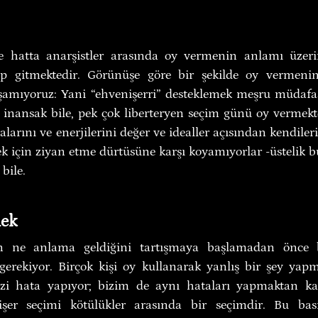
ve hatta anarşistler arasında oy vermenin anlamı üzer
üp gitmektedir. Görünüşe göre bir şekilde oy vermeni
amıyoruz: Yani “ehvenişerri” desteklemek meşru müdafaa 
inansak bile, pek çok liberteryen seçim günü oy vermekt
larını ve enerjilerini değer ve idealler açısından kendile
k için ziyan etme dürtüsüne karşı koyamıyorlar -üstelik bu
bile.
nek
 ne anlama geldiğini tartışmaya başlamadan önce baz
erekiyor. Birçok kişi oy kullanarak yanlış bir şey yapm
dizi hata yapıyor; bizim de aynı hataları yapmaktan ka
şer seçimi kötülükler arasında bir seçimdir. Bu basi