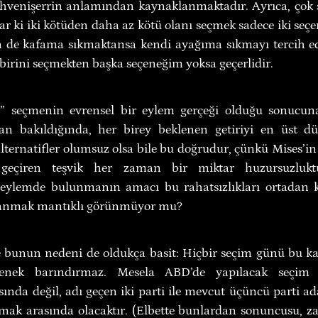
venişerrin anlamından kaynaklanmaktadır. Ayrıca, çok sı
r ki iki kötüden daha az kötü olanı seçmek sadece iki seç
ben de kafama sıkmaktansa kendi ayağıma sıkmayı tercih e
 birini seçmekten başka seçeneğim yoksa geçerlidir.
i” seçmenin evrensel bir eylem gerçeği olduğu sonucuna v
dan bakıldığında, her birey beklenen getiriyi en üst dü
lternatifler olumsuz olsa bile bu doğrudur, çünkü Mises’in de
geçiren teşvik her zaman bir miktar huzursuzluktur
ve eylemde bulunmanın amacı bu rahatsızlıkları ortadan k
lanmak mantıklı görünmüyor mu?
 bunun nedeni de oldukça basit: Hiçbir seçim günü bu kada
nek barındırmaz. Mesela ABD’de yapılacak seçim C
ında değil, adı geçen iki parti ile mevcut üçüncü parti ad
ak arasında olacaktır. (Elbette bunlardan sonuncusu, za