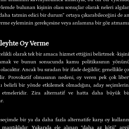
eylemde bulunan kişinin olası sonuçlar olarak neleri algılam
daha tatmin edici bir durum” ortaya çıkarabileceğini de an
erme eyleminin gerekçesine veya anlamına bir göz atmamız
Aleyhte Oy Verme
ikli olarak tek bir amaca hizmet ettiğini belirtmek -kişinin
ğlamak ve bunun sonucunda kamu politikasının yönünü 
 olacaktır. Ancak bu sıradan bir ifade değildir; genellikle ço
lir. Provokatif olmasının nedeni, oy veren pek çok libert
ı belirli bir yönde etkilemek olmadığını, aday seçimlerin
etmeleridir. Zira alternatif ve hatta daha büyük bir
r.
seçimde bir ya da daha fazla alternatife karşı oy kullanm
a mantıklıdır: Yukarıda ele alınan “daha az kötü” argü