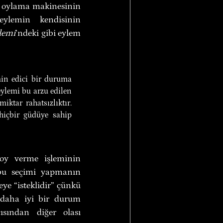
ir oylama makinesinin 
lemin kendisinin 
lemi
’ndeki gibi eylem 
n edici bir duruma 
ylemi bu arzu edilen 
tar rahatsızlıktır. 
içbir güdüye sahip 
oy verme işleminin 
 bu seçimi yapmanın 
ye “isteklidir” çünkü 
 daha iyi bir durum 
sından diğer olası 