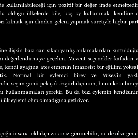
de kullanılabileceği için pozitif bir değer ifade etmektedir
lu olduğu ülkelerde bile, boş oy kullanmak, kendine 
siz kılmak için elinden geleni yapmak suretiyle hiçbir par
e ilişkin bazı can sıkıcı yanlış anlamalardan kurtulduğ
ı değerlendirmeye geçelim. Mevcut seçenekler kafadan vu
, kendi ayağına ateş etmenin (mazoşist bir eğilimi yoksa)
ettik. Normal bir eylemci birey ve Mises’in yak
da, seçim günü pek çok özgürlükçünün, bunu kötü bir eyl
nı kullanmamaları gerekir. Bu da bizi eylemin kendisini
ülük eylemi olup olmadığına getiriyor.
oğu insana oldukça zararsız görünebilir, ne de olsa genell