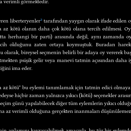
 verimli görmektedir.
ren liberteryenler
²
 tarafından yaygın olarak ifade edilen 
 az kötü olanın daha çok kötü olana tercih edilmesi. Oy 
atta herhangi bir parti) arasında değil, aynı zamanda 
rcih olduğunu zaten ortaya koymuştuk. Buradan hareke
olarak, bireysel seçmenin belirli bir adaya oy vererek baş
etmekten psişik gelir veya manevi tatmin açısından daha i
iğini ima eder.
a az kötü” bu eylemi tanımlamak için tatmin edici olmayan 
eyse hiçbir zaman yalnızca yıkıcı (kötü) seçenekler arasın
 seçim günü yapılabilecek diğer tüm eylemlerin yıkıcı oldu
ha az verimli olduğuna gerçekten inanmaları düşünülemez
in anlamını kavrayabilmek amacıyla, bu tür bir eylemde 