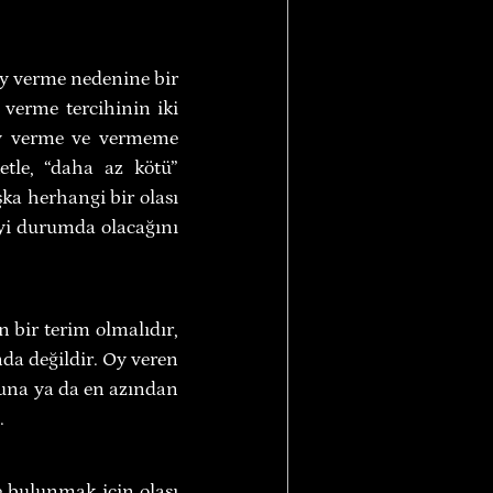
oy verme nedenine bir 
verme tercihinin iki 
oy verme ve vermeme 
tle, “daha az kötü” 
ka herhangi bir olası 
yi durumda olacağını 
bir terim olmalıdır, 
da değildir. Oy veren 
ğuna ya da en azından 
.
bulunmak için olası 