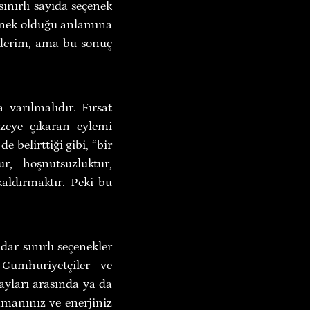
nırlı sayıda seçenek 
enek olduğu anlamına 
derim, ama bu sonuç 
arılmalıdır. Fırsat 
zeye çıkaran eylemi 
 belirttiği gibi, “bir 
, hoşnutsuzluktur, 
aldırmaktır. Peki bu 
r sınırlı seçenekler 
umhuriyetçiler ve 
ayları arasında ya da 
manınız ve enerjiniz 