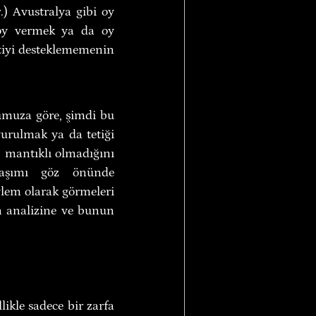
.) Avustralya gibi oy 
oy vermek ya da oy 
tiyi desteklememenin 
umuza göre, şimdi bu 
rulmak ya da tetiği 
 mantıklı olmadığını 
laşımı göz önünde 
em olarak görmeleri 
n analizine ve bunun 
ikle sadece bir zarfa 