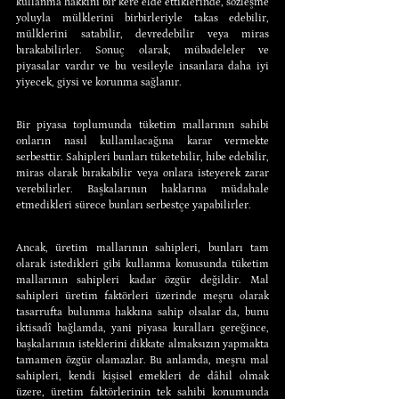
kullanma hakkını bir kere elde ettiklerinde, sözleşme 
yoluyla mülklerini birbirleriyle takas edebilir, 
mülklerini satabilir, devredebilir veya miras 
bırakabilirler. Sonuç olarak, mübadeleler ve 
piyasalar vardır ve bu vesileyle insanlara daha iyi 
yiyecek, giysi ve korunma sağlanır.
Bir piyasa toplumunda tüketim mallarının sahibi 
onların nasıl kullanılacağına karar vermekte 
serbesttir. Sahipleri bunları tüketebilir, hibe edebilir, 
miras olarak bırakabilir veya onlara isteyerek zarar 
verebilirler. Başkalarının haklarına müdahale 
etmedikleri sürece bunları serbestçe yapabilirler.
Ancak, üretim mallarının sahipleri, bunları tam 
olarak istedikleri gibi kullanma konusunda tüketim 
mallarının sahipleri kadar özgür değildir. Mal 
sahipleri üretim faktörleri üzerinde meşru olarak 
tasarrufta bulunma hakkına sahip olsalar da, bunu 
iktisadî bağlamda, yani piyasa kuralları gereğince, 
başkalarının isteklerini dikkate almaksızın yapmakta 
tamamen özgür olamazlar. Bu anlamda, meşru mal 
sahipleri, kendi kişisel emekleri de dâhil olmak 
üzere, üretim faktörlerinin tek sahibi konumunda 