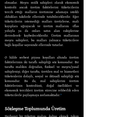
olmazlar. Meşru mülk sahipleri olarak ekonomik 
kontrolü ancak üretim faktörlerini tüketicilerin 
tercih ettiği malların üretimine adamaya istekli 
oldukları takdirde ellerinde tutabileceklerdir. Eğer 
tüketicilerin istemediği malları üretirlerse, mali 
kayıplara uğrayacak ve üretim mallarını -iflas 
yoluyla ya da onları satın alan rakiplerine 
devrederek- kaybedeceklerdir. Üretim mallarının 
meşru sahipleri, bu malları yalnızca tüketicilere 
bağlı koşullar sayesinde ellerinde tutarlar.
O hâlde serbest piyasa koşulları altında üretim 
faktörlerinin iki taraflı sahipliği söz konusudur. Bir 
tarafta malikin doğrudan, fiziksel ve meşru/yasal 
sahiplenişi; diğer tarafta, üretilen mal ve hizmetleri 
tüketenlerin dolaylı, sosyal ve iktisadî sahipliği söz 
konusudur. Bu da, mal sahiplerini üretim 
faktörlerinin kontrolünü, doğal özellikleri ve 
ekonomik tercihleri üretim sürecine rehberlik eden 
tüketicilerle paylaşmaya zorlamaktadır.
³
Sözleşme Toplumunda Üretim
Herhangi bir tüketim malını -kahve, ekmek, takım 