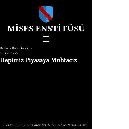
MİSES ENSTİTÜSÜ
Bettina Bien Greaves
15 Şub 1997
Hepimiz Piyasaya Muhtacız
Kahve içmek için Brezilya’da bir kahve tarlasına, bir 