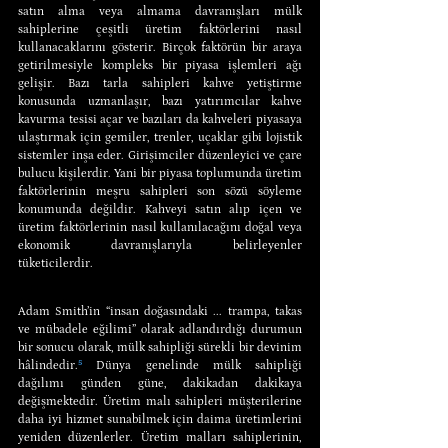
satın alma veya almama davranışları mülk 
sahiplerine çeşitli üretim faktörlerini nasıl 
kullanacaklarını gösterir. Birçok faktörün bir araya 
getirilmesiyle kompleks bir piyasa işlemleri ağı 
gelişir. Bazı tarla sahipleri kahve yetiştirme 
konusunda uzmanlaşır, bazı yatırımcılar kahve 
kavurma tesisi açar ve bazıları da kahveleri piyasaya 
ulaştırmak için gemiler, trenler, uçaklar gibi lojistik 
sistemler inşa eder. Girişimciler düzenleyici ve çare 
bulucu kişilerdir. Yani bir piyasa toplumunda üretim 
faktörlerinin meşru sahipleri son sözü söyleme 
konumunda değildir. Kahveyi satın alıp içen ve 
üretim faktörlerinin nasıl kullanılacağını doğal veya 
ekonomik davranışlarıyla belirleyenler 
tüketicilerdir.
Adam Smith’in “insan doğasındaki ... trampa, takas 
ve mübadele eğilimi” olarak adlandırdığı durumun 
bir sonucu olarak, mülk sahipliği sürekli bir devinim 
hâlindedir.
⁵
 Dünya genelinde mülk sahipliği 
dağılımı günden güne, dakikadan dakikaya 
değişmektedir. Üretim malı sahipleri müşterilerine 
daha iyi hizmet sunabilmek için daima üretimlerini 
yeniden düzenlerler. Üretim malları sahiplerinin, 