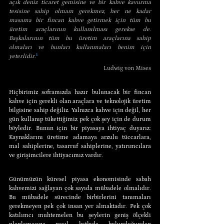
açık deniz ticaret gemisine ve bir kahve kavurma 
tesisine sahip olmam gerekmez, her ne kadar 
masama bir fincan kahve getirmek için tüm bu 
üretim araçlarının kullanılması gerekse de. 
Başkalarının tüm bu üretim araçlarına sahip 
olmaları ve bunları kullanmaları benim için 
yeterlidir.
¹
Ludwig von Mises
Hiçbirimiz soframızda hazır bulunacak bir fincan 
kahve için gerekli olan araçlara ve teknolojik üretim 
bilgisine sahip değiliz. Yalnızca kahve için değil, her 
gün kullanıp tükettiğimiz pek çok şey için de durum 
böyledir. Bunun için bir piyasaya ihtiyaç duyarız: 
Kaynaklarını üretime adamaya arzulu tüccarlara, 
mal sahiplerine, tasarruf sahiplerine, yatırımcılara 
ve girişimcilere ihtiyacımız vardır.
Günümüzün küresel piyasa ekonomisinde sabah 
kahvemizi sağlayan çok sayıda mübadele olmalıdır. 
Bu mübadele sürecinde birbirlerini tanımaları 
gerekmeyen pek çok insan yer almaktadır. Pek çok 
katılımcı muhtemelen bu şeylerin geniş ölçekli 