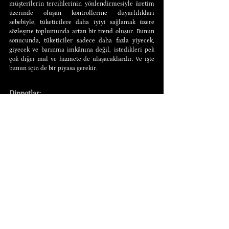
müşterilerin tercihlerinin yönlendirmesiyle üretim 
üzerinde oluşan kontrollerine duyarlılıkları 
sebebiyle, tüketicilere daha iyiyi sağlamak üzere 
sözleşme toplumunda artan bir trend oluşur. Bunun 
sonucunda, tüketiciler sadece daha fazla yiyecek, 
giyecek ve barınma imkânına değil, istedikleri pek 
çok diğer mal ve hizmete de ulaşacaklardır. Ve işte 
bunun için de bir piyasa gerekir.
Dipnotlar:
1. Ludwig von Mises, 
Socialism
, s. 41.
2. Zorla veya hile ile elde edilen mülk yasal olarak 
sahiplenilmiş sayılmaz; yasanın gözünde hırsız asla 
mülk edinemez.
3. Ludwig von Mises, 
Socialism
, ss. 40-41.
4. 
The Freeman
 dergisinin 1958 Aralık sayısında 
Leonard E. Read’in “
I, Pencil
” (
Ben, Kalem
) başlıklı 
yazısına bakınız. Yazıda, kalem gibi basit bir şeyin 
üretimindeki karmaşıklıkla başa çıkabilmek için “bir 
piyasanın gerekliliği” örneklenmektedir.
5. Adam Smith, 
The Wealth of Nations
, Edwin 
Cannan, ed. (New York: Modern Library, 1977), s. 130.