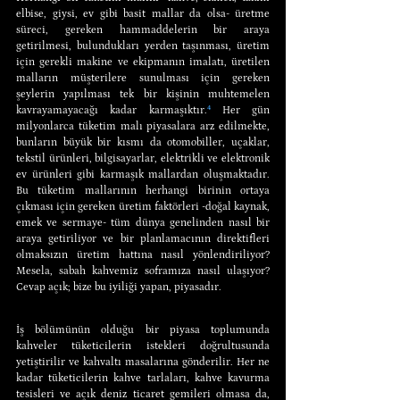
elbise, giysi, ev gibi basit mallar da olsa- üretme 
süreci, gereken hammaddelerin bir araya 
getirilmesi, bulundukları yerden taşınması, üretim 
için gerekli makine ve ekipmanın imalatı, üretilen 
malların müşterilere sunulması için gereken 
şeylerin yapılması tek bir kişinin muhtemelen 
kavrayamayacağı kadar karmaşıktır.
⁴
 Her gün 
milyonlarca tüketim malı piyasalara arz edilmekte, 
bunların büyük bir kısmı da otomobiller, uçaklar, 
tekstil ürünleri, bilgisayarlar, elektrikli ve elektronik 
ev ürünleri gibi karmaşık mallardan oluşmaktadır. 
Bu tüketim mallarının herhangi birinin ortaya 
çıkması için gereken üretim faktörleri -doğal kaynak, 
emek ve sermaye- tüm dünya genelinden nasıl bir 
araya getiriliyor ve bir planlamacının direktifleri 
olmaksızın üretim hattına nasıl yönlendiriliyor? 
Mesela, sabah kahvemiz soframıza nasıl ulaşıyor? 
Cevap açık; bize bu iyiliği yapan, piyasadır.
İş bölümünün olduğu bir piyasa toplumunda 
kahveler tüketicilerin istekleri doğrultusunda 
yetiştirilir ve kahvaltı masalarına gönderilir. Her ne 
kadar tüketicilerin kahve tarlaları, kahve kavurma 
tesisleri ve açık deniz ticaret gemileri olmasa da, 