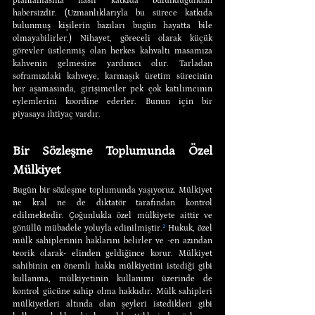
planlamasına nasıl katkıda bulunduğundan 
habersizdir. (Uzmanlıklarıyla bu sürece katkıda 
bulunmuş kişilerin bazıları bugün hayatta bile 
olmayabilirler.) Nihayet, göreceli olarak küçük 
görevler üstlenmiş olan herkes kahvaltı masamıza 
kahvenin gelmesine yardımcı olur. Tarladan 
soframızdaki kahveye, karmaşık üretim sürecinin 
her aşamasında, girişimciler pek çok katılımcının 
eylemlerini koordine ederler. Bunun için bir 
piyasaya ihtiyaç vardır.
Bir Sözleşme Toplumunda Özel 
Mülkiyet
Bugün bir sözleşme toplumunda yaşıyoruz. Mülkiyet 
ne kral ne de diktatör tarafından kontrol 
edilmektedir. Çoğunlukla özel mülkiyete aittir ve 
gönüllü mübadele yoluyla edinilmiştir.
²
 Hukuk, özel 
mülk sahiplerinin haklarını belirler ve -en azından 
teorik olarak- elinden geldiğince korur. Mülkiyet 
sahibinin en önemli hakkı mülkiyetini istediği gibi 
kullanma, mülkiyetinin kullanımı üzerinde de 
kontrol gücüne sahip olma hakkıdır. Mülk sahipleri 
mülkiyetleri altında olan şeyleri istedikleri gibi 