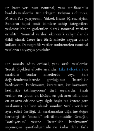
En basit veri türü nominal, yani sınıflanabilir 
bazdaki verilerdir. Ben erkeğim. Evliyim. Columbia, 
Missouri’de yaşıyorum. Yüksek lisans öğrencisiyim. 
Bunların hepsi basit isimlere sahip kategorilere 
yerleştirilebilen gözlemler olarak nominal verilere 
örnektir. Nominal veriler, ekonomik çalışmalar da 
dâhil olmak üzere her türlü ankette yaygın olarak 
kullanılır. Demografik veriler muhtemelen nominal 
verilerin en yaygın çeşididir.
Bir sonraki adım ordinal, yani sıralı verilerdir. 
Tercih ölçekleri elbette sıralıdır. 
Likert ölçekleri
 de 
sıralıdır; bunlar anketlerde veya kurs 
değerlendirmelerinde gördüğünüz “kesinlikle 
katılıyorum, katılıyorum, kararsızım, katılmıyorum, 
kesinlikle katılmıyorum” türü sorulardır. Sıralı 
veriler, en iyiden en kötüye, en çok arzu edilenden 
en az arzu edilene veya ilgili başka bir kritere göre 
sıralanmış bir liste olarak sunulur. Sıralı verilerin 
ayırt edici özelliği, bir sıralamadan diğerine doğru 
herhangi bir “mesafe” belirtilmemesidir. Örneğin, 
“katılıyorum” yerine “kesinlikle katılıyorum” 
seçeneğini işaretlediğinizde ne kadar daha fazla 