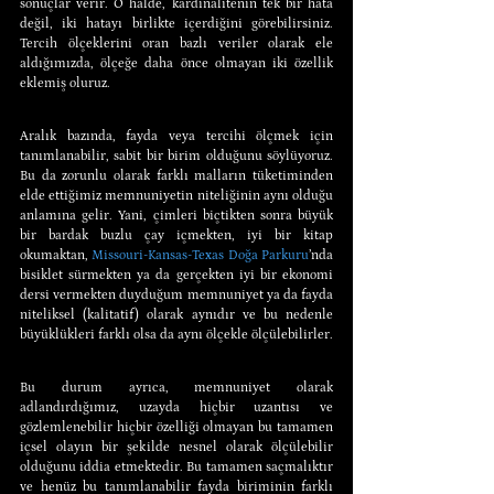
sonuçlar verir. O hâlde, kardinalitenin tek bir hata 
değil, iki hatayı birlikte içerdiğini görebilirsiniz. 
Tercih ölçeklerini oran bazlı veriler olarak ele 
aldığımızda, ölçeğe daha önce olmayan iki özellik 
eklemiş oluruz.
Aralık bazında, fayda veya tercihi ölçmek için 
tanımlanabilir, sabit bir birim olduğunu söylüyoruz. 
Bu da zorunlu olarak farklı malların tüketiminden 
elde ettiğimiz memnuniyetin niteliğinin aynı olduğu 
anlamına gelir. Yani, çimleri biçtikten sonra büyük 
bir bardak buzlu çay içmekten, iyi bir kitap 
okumaktan, 
Missouri-Kansas-Texas Doğa Parkuru
’nda 
bisiklet sürmekten ya da gerçekten iyi bir ekonomi 
dersi vermekten duyduğum memnuniyet ya da fayda 
niteliksel (kalitatif) olarak aynıdır ve bu nedenle 
büyüklükleri farklı olsa da aynı ölçekle ölçülebilirler.
Bu durum ayrıca, memnuniyet olarak 
adlandırdığımız, uzayda hiçbir uzantısı ve 
gözlemlenebilir hiçbir özelliği olmayan bu tamamen 
içsel olayın bir şekilde nesnel olarak ölçülebilir 
olduğunu iddia etmektedir. Bu tamamen saçmalıktır 
ve henüz bu tanımlanabilir fayda biriminin farklı 