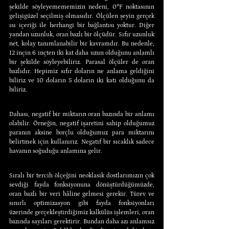
şekilde söyleyemememizin nedeni, 0°F noktasının 
gelişigüzel seçilmiş olmasıdır. Ölçülen şeyin gerçek 
ısı içeriği ile herhangi bir bağlantısı yoktur. Diğer 
yandan uzunluk, oran bazlı bir ölçüdür. Sıfır uzunluk 
net, kolay tanımlanabilir bir kavramdır. Bu nedenle, 
12 inçin 6 inçten iki kat daha uzun olduğunu anlamlı 
bir şekilde söyleyebiliriz. Parasal ölçüler de oran 
bazlıdır. Hepimiz sıfır doların ne anlama geldiğini 
biliriz ve 10 doların 5 doların iki katı olduğunu da 
biliriz.
Dahası, negatif bir miktarın oran bazında bir anlamı 
olabilir. Örneğin, negatif işaretini sahip olduğumuz 
paranın aksine borçlu olduğumuz para miktarını 
belirtmek için kullanırız. Negatif bir sıcaklık sadece 
havanın soğuduğu anlamına gelir.
Sıralı bir tercih ölçeğini neoklasik dostlarımızın çok 
sevdiği fayda fonksiyonuna dönüştürdüğümüzde, 
oran bazlı bir veri hâline gelmesi gerekir. Türev ve 
sınırlı optimizasyon gibi fayda fonksiyonları 
üzerinde gerçekleştirdiğimiz kalkülüs işlemleri, oran 
bazında sayıları gerektirir. Bundan daha azı anlamsız 