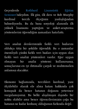
Geçenlerde 
Rothbard Lisansüstü Eğitim 
Semineri
’ndeydim. İlk gün, ilk ders ve Bob Murphy 
kardinal tercih ölçeğinin yanlışlığından 
bahsediyordu. Bu da bana sosyoloji alanında ilk 
yüksek lisansımı yaptığım ve anket-araştırma 
yöntemlerini öğrendiğim zamanları hatırlattı.
Veri analizi derslerimizde farklı veri bazlarını 
oldukça titiz bir şekilde öğrendik. Bu o zamanlar 
önemliydi çünkü farklı veri bazları için uygun olan 
farklı veri analizi yöntemleri vardır. Eğer uygun 
olmayan bir analiz yöntemi kullanırsanız, 
sonuçlarınız en iyi ihtimalle çarpık ve muhtemelen 
anlamsız olacaktır.
Ekonomi bağlamında, tercihleri kardinal, yani 
ölçülebilir olarak ele alma hatası hakkında çok 
konuşsak da bence hatanın doğasını yeterince 
vurgulamıyoruz. Bu belki alışılmışın dışında bir 
nokta olabilir ama bence öğrencilerimizin çoğu bu 
hatanın ne kadar korkunç olduğunun farkında değil.