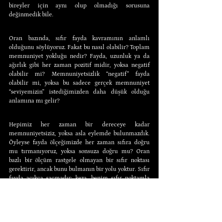
bireyler için aynı olup olmadığı sorusuna 
değinmedik bile.
Oran bazında, sıfır fayda kavramının anlamlı 
olduğunu söylüyoruz. Fakat bu nasıl olabilir? Toplam 
memnuniyet yokluğu nedir? Fayda, uzunluk ya da 
ağırlık gibi her zaman pozitif midir, yoksa negatif 
olabilir mi? Memnuniyetsizlik “negatif” fayda 
olabilir mi, yoksa bu sadece gerçek memnuniyet 
“seviyemizin” istediğimizden daha düşük olduğu 
anlamına mı gelir?
Hepimiz her zaman bir dereceye kadar 
memnuniyetsiziz, yoksa asla eylemde bulunmazdık. 
Öyleyse fayda ölçeğimizde her zaman sıfıra doğru 
mu tırmanıyoruz, yoksa sonsuza doğru mu? Oran 
bazlı bir ölçüm rastgele olmayan bir sıfır noktası 
gerektirir, ancak bunu bulmanın bir yolu yoktur. Sıfır 
fayda açıkça saçmadır; keza, benim sıfır noktamla 
sizinkinin aynı mı yoksa farklı mı olduğu sorusuna 
geçmeden önce bile bunun böyle olduğu açıkça 
ortadadır.