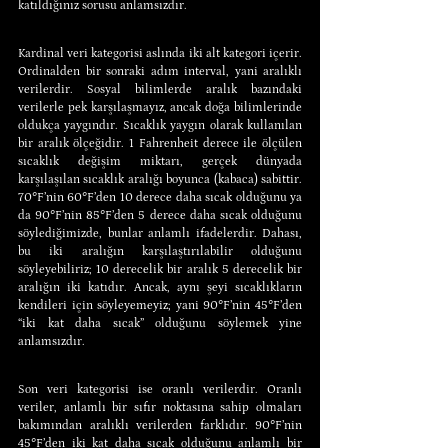
katıldığınız sorusu anlamsızdır.
Kardinal veri kategorisi aslında iki alt kategori içerir. 
Ordinalden bir sonraki adım interval, yani aralıklı 
verilerdir. Sosyal bilimlerde aralık bazındaki 
verilerle pek karşılaşmayız, ancak doğa bilimlerinde 
oldukça yaygındır. Sıcaklık yaygın olarak kullanılan 
bir aralık ölçeğidir. 1 Fahrenheit derece ile ölçülen 
sıcaklık değişim miktarı, gerçek dünyada 
karşılaşılan sıcaklık aralığı boyunca (kabaca) sabittir. 
70°F’nin 60°F’den 10 derece daha sıcak olduğunu ya 
da 90°F’nin 85°F’den 5 derece daha sıcak olduğunu 
söylediğimizde, bunlar anlamlı ifadelerdir. Dahası, 
bu iki aralığın karşılaştırılabilir olduğunu 
söyleyebiliriz; 10 derecelik bir aralık 5 derecelik bir 
aralığın iki katıdır. Ancak, aynı şeyi sıcaklıkların 
kendileri için söyleyemeyiz; yani 90°F’nin 45°F’den 
“iki kat daha sıcak” olduğunu söylemek yine 
anlamsızdır.
Son veri kategorisi ise oranlı verilerdir. Oranlı 
veriler, anlamlı bir sıfır noktasına sahip olmaları 
bakımından aralıklı verilerden farklıdır. 90°F’nin 
45°F’den iki kat daha sıcak olduğunu anlamlı bir 