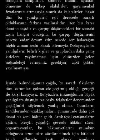
sonuçlara sahiptirler. Binlerce insanın açlıktan 
ölmesine de sebep olabilirler; gayrimenkul 
fiyatlarının artmasıyla sınırlı da kalabilirler. Fakat 
tüm bu yanılgıların eşit derecede zararlı 
olduklarının farkına varılmalıdır. Her biri birer 
domino taşıdır ve çarpıp düşürecekleri bir sonraki 
taşın hangisi olacağını, bu çarpıp düşürmenin 
nereye kadar devam edip nerede son bulacağını 
hiçbir zaman kesin olarak bilemeyiz. Dolayısıyla bu 
yanılgıların belirli kişiler ve gruplardan daha geniş 
kitlelere yayılmaması için elimizden gelen 
mücadeleyi vermemiz gerekiyor, tabii çoktan 
yayılmamışsa.
İçinde bulunduğumuz çağda, bu zararlı fikirlerin 
tüm kurumları çoktan ele geçirmiş olduğu gerçeği 
ile karşı karşıyayız. Bu yüzden, insanoğlunun büyük 
yanılgılara düştüğü bir başka felaketler döneminden 
geçtiğimizi söylemek yanlış olmaz. İnsanların 
kendilerinden uzaklaşmaları, günümüzde daha çok 
dışsal bir konu hâline geldi. Artık içsel çatışmaların 
aksine, bireyin yaşadığı çevrede hüküm süren 
organizasyonlar, bu hâkimiyetlerini mümkün 
olduğunca uzun süre sürdürebilmek için kitleleri 
kendi elleriyle, kasti olarak yanılgıya 