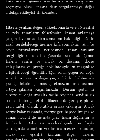
üniformasını giyerek askerlerin arasına karışmanın 
geçmiyor oluşu, insana dair sorgulanmaya değer 
oldukça etkileyici bir konudur.
Liberteryenizm, değeri yüksek, onurlu ve en önemlisi 
de zeki insanların felsefesidir. İnsanı anlamaya 
çalışmak ve anladıktan sonra ona hak ettiği değerin 
nasıl verilebileceği üzerine kafa yormaktır. Tüm bu 
beyin fırtınalarının neticesinde, insan türünün 
zenginliğinin kendi doğasında saklı olduğunun 
farkına varılır ve ancak bu doğanın doğru 
anlaşılması ve pratiğe dökülmesiyle bu zenginliğe 
erişilebileceği öğrenilir. Eğer bahsi geçen bu doğa, 
gerçekten insanın doğasıysa, o hâlde, hâlihazırda 
pratiğe dökülmüş olması gerekmez midir sorusunun 
ortaya çıkması kaçınılmazdır. Durum şudur ki 
elbette bu doğa insanlık tarihi boyunca kendini sık 
sık belli etmiş, belirli dönemlerde geniş çaplı ve 
uzun vadeli olarak pratikte ortaya çıkmıştır. Ancak 
geriye kalan zamanda, teoriye geri hapsedilmiştir ve 
bunun nedeni de aslında yine insan doğasının ta 
kendisidir. Daha iyi incelendiğinde bir başka 
gerçeğin daha farkına varılır. İnsan eşsiz bir türdür, 
ancak bu eşsizlik kavramı diğer türlerin 