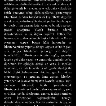
bizatihi mekanizmaları sayesinde medeniyetlerini ve 
refahlarını sürdürebilecekleri, hatta eskisinden çok 
daha görkemli bir medeniyete, çok daha yüksek bir 
refah düzeyine sahip olabileceklerini göstermiştir 
(Rothbard, bundan bahseden ilk kişi elbette değildir 
ancak sınırlandırılmış bir devlet yerine hiç olmayan 
bir devlet fikri üzerine kafa yoran ve bu fikri serbest 
piyasa anarşizmi olarak formüle ederek 
detaylandıran ve açıklayan kişidir). Rothbard’ın 
hemen arkasından gelen bir başka fikir adamı Hans-
Hermann Hoppe, bugün hâlâ hayattadır ve 
liberteryenizme yapmış olduğu sayısız katkının yanı 
sıra, gerçek liberteryen geleneğin en değerli 
temsilcisidir. Liberteryen felsefe bugün, geçmişe 
kıyasla çok daha yaygın ve tanınır durumdadır ve bu 
durumun bir eşlikçisi olarak ne yazık ki ideoloji 
içerisinde, aslında temelde bakıldığında ideoloji ile 
hiçbir ilgisi bulunmayan birtakım gruplar ortaya 
çıkıvermiştir. Bu gruplar, kimi zaman felsefeyi 
yeterince iyi kavrayamamaktan kaynaklı olarak, kimi 
zamansa isteyerek farklı yorumlayarak 
liberteryenizmin asıl hedefinden sapmış olup, yeni 
girdikleri yolda ideolojinin ismini, faaliyetlerinden 
ötürü kirletmeye başlamışlardır. Konuyu 
detaylandırmadan önce, liberteryenizmde bir dogma 