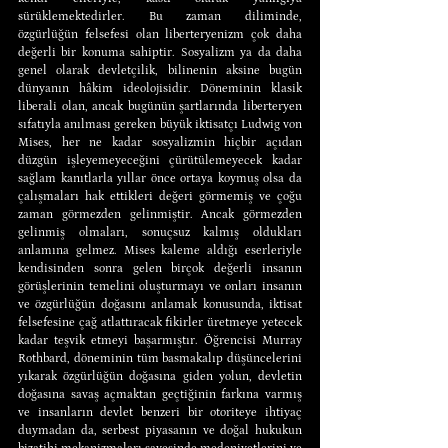
sürüklemektedirler. Bu zaman diliminde, 
özgürlüğün felsefesi olan liberteryenizm çok daha 
değerli bir konuma sahiptir. Sosyalizm ya da daha 
genel olarak devletçilik, bilinenin aksine bugün 
dünyanın hâkim ideolojisidir. Döneminin klasik 
liberali olan, ancak bugünün şartlarında liberteryen 
sıfatıyla anılması gereken büyük iktisatçı Ludwig von 
Mises, her ne kadar sosyalizmin hiçbir açıdan 
düzgün işleyemeyeceğini çürütülemeyecek kadar 
sağlam kanıtlarla yıllar önce ortaya koymuş olsa da 
çalışmaları hak ettikleri değeri görmemiş ve çoğu 
zaman görmezden gelinmiştir. Ancak görmezden 
gelinmiş olmaları, sonuçsuz kalmış oldukları 
anlamına gelmez. Mises kaleme aldığı eserleriyle 
kendisinden sonra gelen birçok değerli insanın 
görüşlerinin temelini oluşturmayı ve onları insanın 
ve özgürlüğün doğasını anlamak konusunda, iktisat 
felsefesine çağ atlattıracak fikirler üretmeye yetecek 
kadar teşvik etmeyi başarmıştır. Öğrencisi Murray 
Rothbard, döneminin tüm basmakalıp düşüncelerini 
yıkarak özgürlüğün doğasına giden yolun, devletin 
doğasına savaş açmaktan geçtiğinin farkına varmış 
ve insanların devlet benzeri bir otoriteye ihtiyaç 
duymadan da, serbest piyasanın ve doğal hukukun 