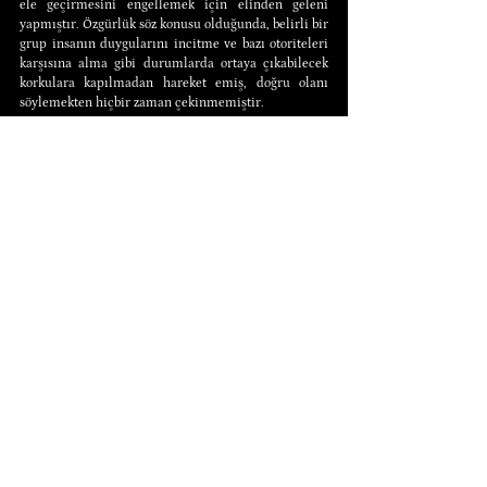
ele geçirmesini engellemek için elinden geleni 
yapmıştır. Özgürlük söz konusu olduğunda, belirli bir 
grup insanın duygularını incitme ve bazı otoriteleri 
karşısına alma gibi durumlarda ortaya çıkabilecek 
korkulara kapılmadan hareket emiş, doğru olanı 
söylemekten hiçbir zaman çekinmemiştir.
Yağma, hırsızlık, alıkoyma, kitlesel cinayet gibi 
mülkiyet hakkı ihlallerini ve serbest piyasa 
ekonomisinin doğal işleyişine zarar verecek, sekteye 
uğratacak herhangi bir müdahaleyi içeren herhangi 
bir faaliyet, liberteryen olma iddiasına sahip 
herhangi bir birey tarafından hiçbir düzeyde, hiçbir 
açıdan savunulamaz ve savunulduğu takdirde birey 
liberteryen titrini kaybeder. Özgür bir serbest piyasa 
toplumu hedefine ulaşma yolunda, bu hedefe 
ulaşmamızı bir şekilde engelleyen, hürriyet 
düşmanı, zararlı örgüt ve gruplara karşı Hoppe’nın 
fiziksel uzaklaştırma kuramına benzer metotlar 
kullanılabilir. Ancak bu durum, karşı taraftaki 
bireylerin mülkiyet haklarının eskiden sahip olduğu 
niteliği kaybetmesini içeren istisnai bir süreçtir ve 
üzerine tartışılıp düşünülmesi gerekir. Bunun 
dışında, liberteryen düşünürler tarafından 