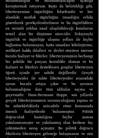
bulunmadığını ve bulunamayacağını açıklığa 
kavuşturmak istiyorum. Başta da belirtildiği gibi, 
liberteryenizm özgürlüğün felsefesidir ve her 
alandaki mutlak özgürlüğün insanlığın refahı 
gözetilerek gerekçelendirilmesi ve bu özgürlüklere 
en verimli yoldan nasıl ulaşılabileceği konularını 
temel alan bir düşünme sürecidir. Dolayısıyla 
özgürlük ve özgürlüğe ulaşma yolları ile hiçbir 
bağlantısı bulunmayan, hatta insanları köleleştirme, 
mülkiyet hakkı ihlalleri ve devlet otoritesi üzerine 
kurulu faaliyet ve fikirler, liberteryenizmin herhangi 
bir şekilde bir parçası kesinlikle olamaz ve bu 
faaliyet ve fikirleri destekleyen gruplar liberteryen 
öğreti içinde yer sahibi değillerdir. Gerçek 
liberteryenler ile sahte liberteryenler arasındaki 
ayrım burada ortaya çıkar ve bu ayrımın 
bulunmadığına dair tüm iddialar saçma ve 
geçersizdir. Hans-Hermann Hoppe, son yıllarda 
gerçek liberteryenizmin savunuculuğunu yapma ve 
bu sahtekârlıklarla mücadele etme konusunda 
önemli faaliyetlerde bulunmuştur. Politik 
doğruculuk hastalığına hiçbir zaman 
yakalanmamıştır ve yakalanmış olan herkese hiç 
çekinmeden savaş açmıştır. Bu politik doğrucu 
fikirlerin liberteryen geleneğe bulaşmasını ve onu 