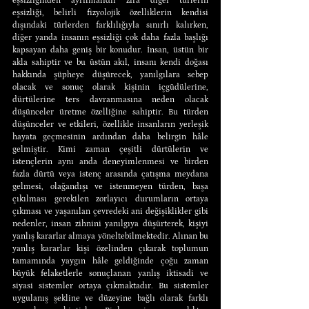
eşsizliğinden ayrılmalıdır zira diğer türlerin 
eşsizliği, belirli fizyolojik özelliklerin kendisi 
dışındaki türlerden farklılığıyla sınırlı kalırken, 
diğer yanda insanın eşsizliği çok daha fazla başlığı 
kapsayan daha geniş bir konudur. İnsan, üstün bir 
akla sahiptir ve bu üstün akıl, insanı kendi doğası 
hakkında şüpheye düşürecek, yanılgılara sebep 
olacak ve sonuç olarak kişinin içgüdülerine, 
dürtülerine ters davranmasına neden olacak 
düşünceler üretme özelliğine sahiptir. Bu türden 
düşünceler ve etkileri, özellikle insanların yerleşik 
hayata geçmesinin ardından daha belirgin hâle 
gelmiştir. Kimi zaman çeşitli dürtülerin ve 
istençlerin aynı anda deneyimlenmesi ve birden 
fazla dürtü veya istenç arasında çatışma meydana 
gelmesi, olağandışı ve istenmeyen türden, başa 
çıkılması gerekilen zorlayıcı durumların ortaya 
çıkması ve yaşanılan çevredeki ani değişiklikler gibi 
nedenler, insan zihnini yanılgıya düşürterek, kişiyi 
yanlış kararlar almaya yöneltebilmektedir. Alınan bu 
yanlış kararlar kişi özelinden çıkarak toplumun 
tamamında yaygın hâle geldiğinde çoğu zaman 
büyük felaketlerle sonuçlanan yanlış iktisadi ve 
siyasi sistemler ortaya çıkmaktadır. Bu sistemler 
uygulanış şekline ve düzeyine bağlı olarak farklı 