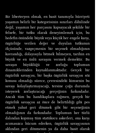
Bir liberteryen olmak, en basit tanımıyla hürriyeti 
yaşamın belirli bir kategorisinin sınırları dâhilinde 
değil, yaşamın her parçasını kapsayacak şekilde bir 
felsefe, bir tutku olarak deneyimlemek için, bu 
hedefin önündeki büyük veya küçük her engele karşı, 
özgürlüğe verilen değer ve duyulan tutkunun 
ölçüsünde, vazgeçmenin bir seçenek olmadığının 
kavrandığı, dolayısıyla bitmek bilmeyen, tarihin en 
büyük ve en ünlü savaşını vermek demektir. Bu 
savaşın büyüklüğü ve zorluğu toplumun 
dinamiklerinden kaynaklanmaktadır. Gerçek bir 
özgürlük savaşçısı, bir başka özgürlük savaşçısı söz 
konusu olmadığı sürece, çevresindeki kimsenin bu 
savaşı kolaylaştırmayacağı, tersine çoğu durumda 
isteyerek zorlaştıracağı gerçeğinin farkındadır. 
Ancak tüm bu handikaplara rağmen, gerçek bir 
özgürlük savaşçısı az önce de belirtildiği gibi pes 
etmek yahut geri dönmek gibi bir seçeneğinin 
olmadığının da farkındadır. Toplumun her türlü 
dalından kopmuş tüm statükocu askerleri, ona karşı 
acımasızca hücum ederken, özgürlük savaşçısının 
aklından geri dönmenin ya da daha basit olarak 