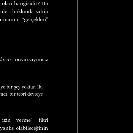
 olan hangisidir? Bu 
mleri hakkında sahip 
nmanın “gerçekleri” 
ların
 önvarsayımsız 
e bir şey yoktur. İki 
mez, bir teori devreye 
zin verme” fikri 
anlış olabileceğinin 