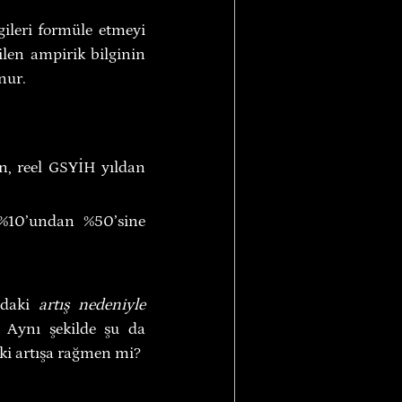
ileri formüle etmeyi 
 rasyonalizm, duyusal deneyim yoluyla elde edilen ampirik bilginin 
nur.
n, reel GSYİH yıldan 
%10’undan %50’sine 
ndaki 
artış nedeniyle 
? Aynı şekilde şu da 
eki artışa rağmen mi?