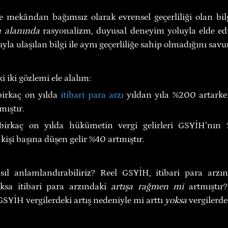
mekândan bağımsız olarak evrensel geçerliliği olan bilg
m alanında
uyla ulaşılan bilgi ile aynı geçerliliğe sahip olmadığını savu
 iki gözlemi ele alalım:
birkaç on yılda 
itibari para arzı
 yıldan yıla %200 artarke
mıştır.
 birkaç on yılda hükümetin vergi gelirleri GSYİH’nın 
 kişi başına düşen gelir %40 artmıştır.
sıl anlamlandırabiliriz? Reel GSYİH, itibari para arzı
oksa itibari para arzındaki 
artışa rağmen mi
 artmıştır
 GSYİH vergilerdeki artış nedeniyle mi arttı 
yoksa
 vergilerd