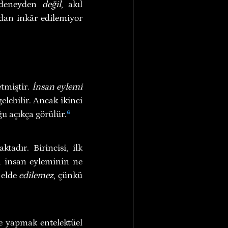
, deneyden 
değil
, akıl 
dan inkâr edilemiyor 
tmiştir. 
İnsan eylemi 
elebilir. Ancak ikinci 
u açıkça görülür.
⁶
tadır. Birincisi, ilk 
 insan eyleminin ne 
elde 
edilemez
, çünkü 
e yapmak entelektüel 