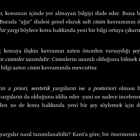
ı
, konunun içinde yer almayan bilgiyi ifade eder. Buna bi
 Burada “ağır” ifadesi genel olarak salt 
cisim 
kavramının öt
bir yargı
 böylece konu hakkında yeni bir bilgi ortaya çıkarır
, konuya ilişkin kavramın zaten önceden varsaydığı şeyi
 cisimler uzamlıdır
. Cisimlerin uzamlı olduğunu bilmek i
bilgi zaten 
cisim 
kavramında mevcuttur.
rın a priori
, 
sentetik yargıların
 ise 
a posteriori
yargıların
 da olduğunu iddia eder -yani ne sadece incelen
den ne de konu hakkında yeni bir şey söylemek için d
 yargılar
 nasıl tanımlanabilir? Kant’a göre, bir önermenin se