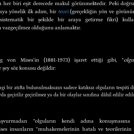
 her biri eşit derecede makul görünmektedir. Peki doğru
ya yönelik ilk adım, bir 
teori
 (gerçekliğin yön ve görünü
sistematik bir şekilde bir araya getirme fikri) kulla
n vazgeçilmez olduğunu anlamaktır.
g von Mises’in (1881-1973) işaret ettiği gibi, “
olgu
r şey söz konusu değildir:
gi bir atıfta bulunulmaksızın sadece katıksız olguların tespiti diy
yda geçirilir geçirilmez ya da bir olaylar sınıfına dâhil edilir edil
aşvurmadan “olguların kendi adına konuşmasına i
ses insanların “muhakemelerinin hatalı ve teorilerinin y