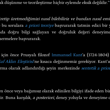
ak düşünme ve teorileştirme hiçbir eylemde eksik değildir.”
retip üretmediğimizi nasıl bilebiliriz ve bundan nasıl emin
e bu sorulara 
a priori teoriye
 başvurarak tatmin edici bir ya
nda doğru bilgi sağlayan ve doğruluk değeri deneyimd
nermelere başvurarak.
çin önce Prusyalı filozof 
Immanuel Kant
’a (1724-1804)
af Aklın Eleştirisi
’ne kısaca değinmemiz gerekiyor. Kant’ı
rma olarak adlandırdığı şeyin merkezinde 
sentetik a prior
n önce veya bağımsız olarak edinilen bilgiyi ifade eden bir
tir. Buna karşılık, 
a posteriori
, deney yoluyla ve deneyime d
.