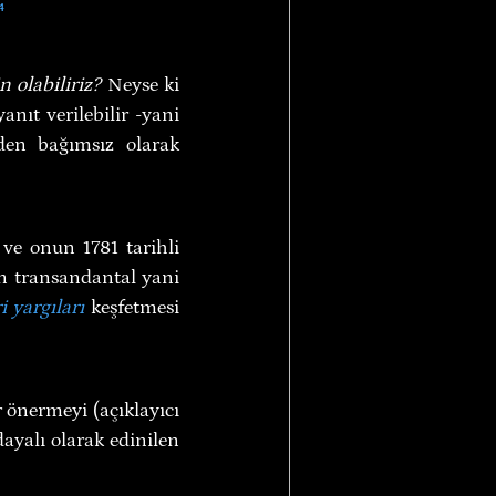
⁴
 olabiliriz?
 Neyse ki 
nıt verilebilir -yani 
en bağımsız olarak 
 ve onun 1781 tarihli 
n transandantal yani 
i yargıları
 keşfetmesi 
 önermeyi (açıklayıcı 
ayalı olarak edinilen 