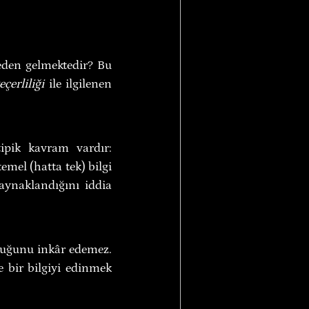
eden gelmektedir? Bu 
çerliliği
 ile ilgilenen 
Epistemolojik tartışmada, aslında birbirine taban tabana zıt iki arketipik kavram vardır: 
el (hatta tek) bilgi 
aynaklandığını iddia 
uğunu inkâr edemez. 
 bir bilgiyi edinmek 