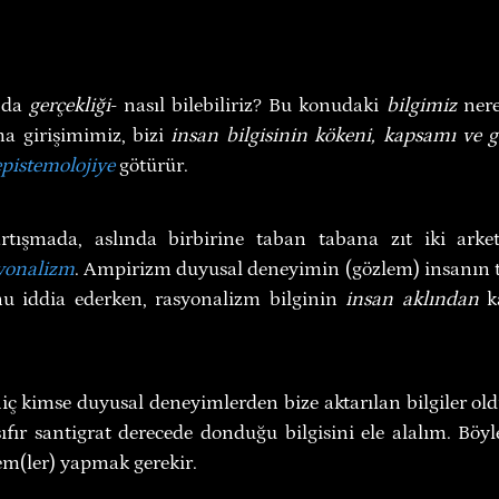
 da 
gerçekliği
- nasıl bilebiliriz? Bu konudaki 
bilgimiz 
ner
ma girişimimiz, bizi 
insan bilgisinin kökeni, kapsamı ve ge
epistemolojiye
 götürür.
yonalizm
. Ampirizm duyusal deneyimin (gözlem) insanın tem
u iddia ederken, rasyonalizm bilginin 
insan aklından
 k
 kimse duyusal deneyimlerden bize aktarılan bilgiler old
fır santigrat derecede donduğu bilgisini ele alalım. Böyle
lem(ler) yapmak gerekir.