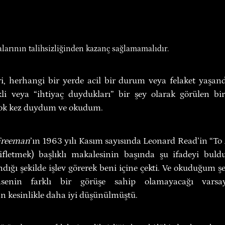
larının talihsizliğinden kazanç sağlamamalıdır.
i, herhangi bir yerde acil bir durum veya felaket yaşandı
kli veya “ihtiyaç duydukları” bir şey olarak görülen bi
ok kez duydum ve okudum.
Freeman
’ın 1963 yılı Kasım sayısında Leonard Read’in “To 
afifletmek) başlıklı makalesinin başında şu ifadeyi bul
ndığı şekilde işlev görerek beni içine çekti. Ve okuduğum 
senin farklı bir görüşe sahip olamayacağı varsay
n kesinlikle daha iyi düşünülmüştü.