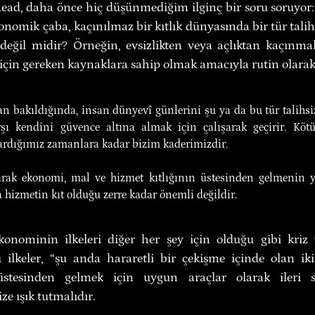
ead, daha önce hiç düşünmediğim ilginç bir soru soruyor
nomik çaba, kaçınılmaz bir kıtlık dünyasında bir tür talihs
eğil midir? Örneğin, evsizlikten veya açlıktan kaçınmak
çin gereken kaynaklara sahip olmak amacıyla rutin olara
 bakıldığında, insan dünyevî günlerini şu ya da bu tür talihsi
şı kendini güvence altına almak için çalışarak geçirir. Köt
ardığımız zamanlara kadar bizim kaderimizdir.
arak ekonomi, mal ve hizmet kıtlığının üstesinden gelmenin yol
 hizmetin kıt olduğu zerre kadar önemli değildir.
onominin ilkeleri diğer her şey için olduğu gibi kriz v
u ilkeler, “şu anda hararetli bir çekişme içinde olan ik
n üstesinden gelmek için uygun araçlar olarak ileri s
e ışık tutmalıdır.