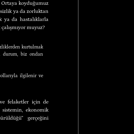
: Ortaya koyduğumuz 
izlik ya da zorluktan 
 ya da hastalıklarla 
k çalışmıyor muyuz?
zliklerden kurtulmak 
ü durum, biz ondan 
larıyla ilgilenir ve 
e felaketler için de 
i sistemin, ekonomik 
ürüldüğü” gerçeğini 