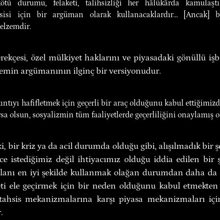
. kötü durumu, felaketi, talihsizliği her hâlükârda kamulaşt
sisi için bir argüman olarak kullanacaklardır... [Ancak] b
elzemdir.
rekçesi, özel mülkiyet haklarını ve piyasadaki gönüllü işb
emin argümanının ilginç bir versiyonudur.
ntıyı hafifletmek için geçerli bir araç olduğunu kabul ettiğimizd
rsa olsun, sosyalizmin tüm faaliyetlerde geçerliliğini onaylamış o
, bir kriz ya da acil durumda olduğu gibi, alışılmadık bir şek
ece istediğimiz değil ihtiyacımız olduğu iddia edilen bir 
anı en iyi şekilde kullanmak olağan durumdan daha da ön
i ele geçirmek için bir neden olduğunu kabul etmekten z
 tahsis mekanizmalarına karşı piyasa mekanizmaları içi
.