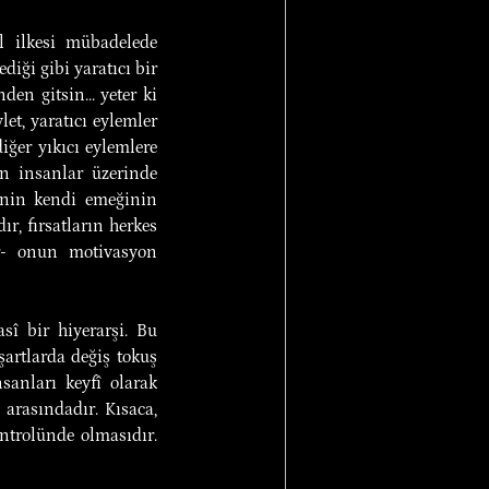
l ilkesi mübadelede 
iği gibi yaratıcı bir 
n gitsin... yeter ki 
t, yaratıcı eylemler 
ğer yıkıcı eylemlere 
n insanlar üzerinde 
inin kendi emeğinin 
, fırsatların herkes 
r- onun motivasyon 
sî bir hiyerarşi. Bu 
artlarda değiş tokuş 
sanları keyfî olarak 
arasındadır. Kısaca, 
ntrolünde olmasıdır. 