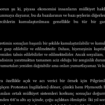
orun şu ki, piyasa ekonomisi insanların mülkiyet hakları
maya dayanır, bu da bazılarının ve bazı şeylerin diğerleri
ercihlerin kamulaştırılması genellikle bu tür bir ga
etimin sonuçları başarılı bir şekilde kamulaştırılabilir ve kamul
de gasp edilebilir ve edilmektedir. Dahası, hiyerarşinin kaprisl
yeniden tahsis edilebilirler ve edilmektedirler. Ancak sosyalizm,
ndisinin yaratmaktan tamamen aciz olduğu bir zenginlik durumu
 yumurtaları yeniden dağıtabilir ama onları yumurtlayamaz. Ve ka
 özellikle açık ve acı verici bir örnek için Pilgrim
 göçen Protestan İngilizlere) döner, çünkü hem Plymouth
anılan ortak mülkiyet sistemleri korkunç sonuçlar doğur
inden 66’sı altı ay içinde, çoğu açlıktan ölmüştür. İki yıl s