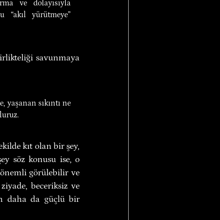
ırma ve dolayısıyla 
u “akıl yürütmeye” 
irlikteliği savunmaya 
e, yaşanan sıkıntı ne 
luruz.
ilde kıt olan bir şey, 
şey söz konusu ise, o 
emli görülebilir ve 
iyade, beceriksiz ve 
n daha da güçlü bir 