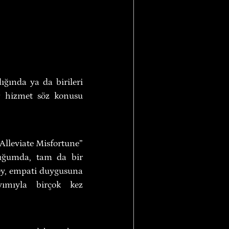
ğında ya da birileri 
r hizmet söz konusu 
Alleviate Misfortune” 
duğumda, tam da bir 
şey, empati duygusuna 
ımıyla birçok kez 