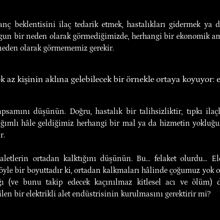
nç beklentisini ilaç tedarik etmek, hastalıkları gidermek ya da 
gun bir neden olarak görmediğimizde, herhangi bir ekonomik am
neden olarak görmememiz gerekir.
 az kişinin aklına gelebilecek bir örnekle ortaya koyuyor: ele
apsamını düşünün. Doğru, hastalık bir talihsizliktir, tıpkı il
bağımlı hâle geldiğimiz herhangi bir mal ya da hizmetin yokluğu d
r.
aletlerin ortadan kalktığını düşünün. Bu... felaket olurdu... Elek
öyle bir boyuttadır ki, ortadan kalkmaları hâlinde çoğumuz yok o
ğı (ve bunu takip edecek kaçınılmaz kitlesel acı ve ölüm) de
ilen bir elektrikli alet endüstrisinin kurulmasını gerektirir mi?