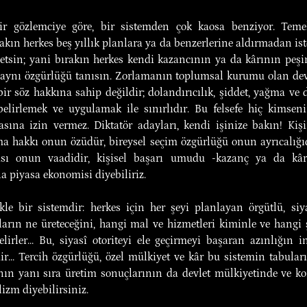
bir gözlemciye göre, bir sistemden çok kaosa benziyor. Teme
akın herkes beş yıllık planlara ya da benzerlerine aldırmadan isted
 etsin; yani bırakın herkes kendi kazancının ya da kârının peşinde
aynı özgürlüğü tanısın. Zorlamanın toplumsal kurumu olan devle
r söz hakkına sahip değildir; dolandırıcılık, şiddet, yağma ve di
belirlemek ve uygulamak ile sınırlıdır. Bu felsefe hiç kimseni
sına izin vermez. Diktatör adayları, kendi işinize bakın! Kiş
a hakkı onun özüdür, bireysel seçim özgürlüğü onun ayrıcalığıdır
ası onun vaadidir, kişisel başarı umudu -kazanç ya da kâ
a piyasa ekonomisi diyebiliriz.
ikle bir sistemdir: herkes için her şeyi planlayan örgütlü, siya
ların ne üreteceğini, hangi mal ve hizmetleri kiminle ve hangi ş
elirler... Bu, siyasî otoriteyi ele geçirmeyi başaran azınlığın in
ir... Tercih özgürlüğü, özel mülkiyet ve kâr bu sistemin tabuları 
nın yanı sıra üretim sonuçlarının da devlet mülkiyetinde ve ko
izm diyebilirsiniz.