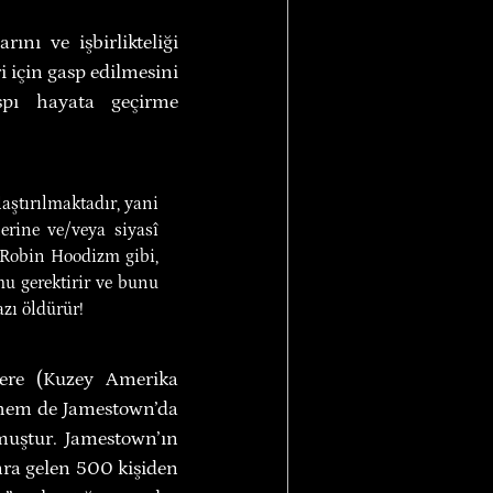
nı ve işbirlikteliği 
 için gasp edilmesini 
spı hayata geçirme 
aştırılmaktadır, yani 
erine ve/veya siyasî 
 Robin Hoodizm gibi, 
 gerektirir ve bunu 
zı öldürür!
lere (Kuzey Amerika 
 hem de Jamestown’da 
muştur. Jamestown’ın 
onra gelen 500 kişiden 