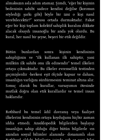
almaksızın asla adım atamaz. Şimdi, “eğer bir kişinin 
bedeninin sahibi sadece kendisi değilse (koronun 
söylediği şarkı gibi) böyle bir izni o kişi nasıl 
verebilecektir?” sorusu ortada durmaktadır. Fakat 
eğer bir kişi toplam kolektif sahiplik kuralını dikkate 
alacak olsaydı insanoğlu bir anda yok olurdu. Bu 
kural, her nasıl bir şeyse, beşeri bir etik değildir.
Bütün bunlardan sonra kişinin kendisinin 
sahipliğinin ve “ilk kullanan ilk sahiptir, yani 
mülkün ilk sahibi onu ilk edinendir” temel ilkeleri 
ortaya çıkmaktadır. Bu ilkeler evrensellik testinden 
geçmişlerdir -herkesi eşit ölçüde kapsar ve dahası, 
insanlığın varlığını sürdürmesini teminat altına alır. 
Sonuç olarak bu kurallar, varsayımın ötesinde 
mutlak doğru olan etik kurallardır ve temel insan 
haklarıdır.
Rothbard bu temel âdil davranış veya faaliyet 
ilkelerini kendisinin ortaya koyduğunu hiçbir zaman 
iddia etmedi. Ansiklopedik bilgilerden başlayıp 
insanlığın sahip olduğu diğer bütün bilgilerle -en 
azından sosyal bilimler alanında- donanımlı olan 