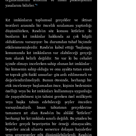
örgütlenmenin temelini ve insan psikolojisinin 
yasalarını bilirler.”
⁶
Kıt imkânların toplumsal gerçekler ve iktisat 
teorileri arasında bir öncelik sıralaması yaptırdığı 
düşünülürken, Rawls’ın söz konusu kitleleri -ki 
bunların kıt imkânlar hakkında az çok bilgili 
olduklarını varsayıyor- bu durumdan tuhaf biçimde 
etkilenmemişlerdir. Rawls’ın kabul ettiği “başlangıç 
konumunda kıt imkânların var olabileceği gerçeği 
tam olarak belirli değildir. Ne var ki bu cehalet 
içinde olmayı incelerken sahip olunan kıt imkânlar -
bir kimsenin sahip olduğu ve onu ayakta tutan emek 
ve toprak gibi fizikî unsurlar- göz ardı edilmemeli ve 
değerlendirilmeliydi. Bunun ötesinde, herhangi bir 
etik incelemeye başlamadan önce, kişinin bedeninin 
özelliği veya bu kıt imkânları kullanmaya uygunluğu 
ile yaşayabilmesi için tahsisi gereken özel mülkiyeti 
veya başka tahsis edebileceği şeyler önceden 
varsayılmalıydı. İnsan tabiatının gerçeklerine 
tamamen zıt olan Rawls’ın bu ahlâkî “kitleleri” 
herhangi bir kıt imkânla sınırlı değildi. Bu yüzden bu 
kitleler gerçek beşeriyetin bir örneği olmayacaktı; 
beşerler ancak uluorta serserice dolaşan hayaletler 
veya uyurgezerler gibi düşünülebilirlerdi. Rawls’ın 