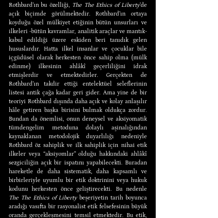
Rothbard’ın bu özelliği, 
The The Ethics of Liberty
’de 
açık biçimde görülmektedir. Rothbard’ın ortaya 
koyduğu özel mülkiyet etiğinin bütün unsurları ve 
ilkeleri -bütün kavramlar, analitik araçlar ve mantık- 
kabul edildiği üzere eskiden beri tanıdık gelen 
hususlardır. Hatta ilkel insanlar ve çocuklar bile 
içgüdüsel olarak herkesten önce sahip olma (mülk 
edinme) ilkesinin ahlâkî geçerliliğini idrak 
etmişlerdir ve etmektedirler. Gerçekten de 
Rothbard’ın takdir ettiği entelektüel seleflerinin 
listesi antik çağa kadar geri gider. Ama yine de bir 
teoriyi Rothbard dışında daha açık ve kolay anlaşılır 
hâle getiren başka birisini bulmak oldukça zordur. 
Bundan da önemlisi, onun deneysel ve aksiyomatik 
tümdengelim metoduna dolaylı aşinalığından 
kaynaklanan metodolojik duyarlılığı nedeniyle 
Rothbard öz sahiplik ve ilk sahiplik için nihai etik 
ilkeler veya “aksiyomlar” olduğu hakkındaki ahlâkî 
sezgiciliğin açık bir ispatını yapabilecekti. Buradan 
hareketle de daha sistematik, daha kapsamlı ve 
birbirleriyle uyumlu bir etik doktrinini veya hukuk 
kodunu herkesten önce geliştirecekti. Bu nedenle 
The The Ethics of Liberty
 beşeriyetin tarih boyunca 
aradığı vasıfta bir rasyonalist etik felsefesinin büyük 
oranda gerçekleşmesini temsil etmektedir. Bu etik, 