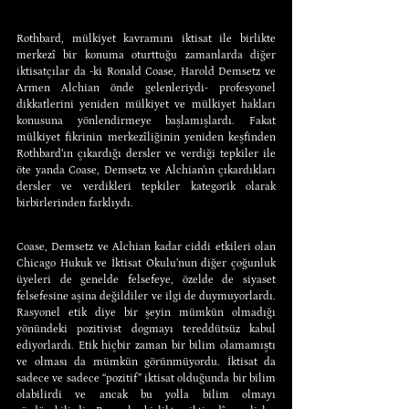
Rothbard, mülkiyet kavramını iktisat ile birlikte 
merkezî bir konuma oturttuğu zamanlarda diğer 
iktisatçılar da -ki Ronald Coase, Harold Demsetz ve 
Armen Alchian önde gelenleriydi- profesyonel 
dikkatlerini yeniden mülkiyet ve mülkiyet hakları 
konusuna yönlendirmeye başlamışlardı. Fakat 
mülkiyet fikrinin merkezîliğinin yeniden keşfinden 
Rothbard’ın çıkardığı dersler ve verdiği tepkiler ile 
öte yanda Coase, Demsetz ve Alchian’ın çıkardıkları 
dersler ve verdikleri tepkiler kategorik olarak 
birbirlerinden farklıydı.
Coase, Demsetz ve Alchian kadar ciddi etkileri olan 
Chicago Hukuk ve İktisat Okulu’nun diğer çoğunluk 
üyeleri de genelde felsefeye, özelde de siyaset 
felsefesine aşina değildiler ve ilgi de duymuyorlardı. 
Rasyonel etik diye bir şeyin mümkün olmadığı 
yönündeki pozitivist dogmayı tereddütsüz kabul 
ediyorlardı. Etik hiçbir zaman bir bilim olamamıştı 
ve olması da mümkün görünmüyordu. İktisat da 
sadece ve sadece “pozitif” iktisat olduğunda bir bilim 
olabilirdi ve ancak bu yolla bilim olmayı 