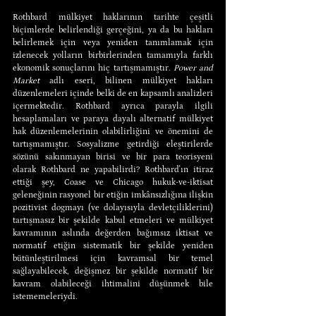
Rothbard mülkiyet haklarının tarihte çeşitli 
biçimlerde belirlendiği gerçeğini, ya da bu hakları 
belirlemek için veya yeniden tanımlamak için 
izlenecek yolların birbirlerinden tamamıyla farklı 
ekonomik sonuçlarını hiç tartışmamıştır. 
Power and 
Market
 adlı eseri, bilinen mülkiyet hakları 
düzenlemeleri içinde belki de en kapsamlı analizleri 
içermektedir. Rothbard ayrıca parayla ilgili 
hesaplamaları ve paraya dayalı alternatif mülkiyet 
hak düzenlemelerinin olabilirliğini ve önemini de 
tartışmamıştır. Sosyalizme getirdiği eleştirilerde 
sözünü sakınmayan birisi ve bir para teorisyeni 
olarak Rothbard ne yapabilirdi? Rothbard'ın itiraz 
ettiği şey, Coase ve Chicago hukuk-ve-iktisat 
geleneğinin rasyonel bir etiğin imkânsızlığına ilişkin 
pozitivist dogmayı (ve dolayısıyla devletçiliklerini) 
tartışmasız bir şekilde kabul etmeleri ve mülkiyet 
kavramının aslında değerden bağımsız iktisat ve 
normatif etiğin sistematik bir şekilde yeniden 
bütünleştirilmesi için kavramsal bir temel 
sağlayabilecek, değişmez bir şekilde normatif bir 
kavram olabileceği ihtimalini düşünmek bile 
istememeleriydi.