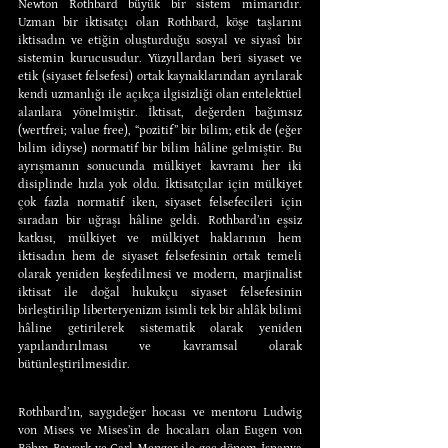
Newton Rothbard büyük bir sistem mimarıdır. 
Uzman bir iktisatçı olan Rothbard, köşe taşlarını 
iktisadın ve etiğin oluşturduğu sosyal ve siyasî bir 
sistemin kurucusudur. Yüzyıllardan beri siyaset ve 
etik (siyaset felsefesi) ortak kaynaklarından ayrılarak 
kendi uzmanlığı ile açıkça ilgisizliği olan entelektüel 
alanlara yönelmiştir. İktisat, değerden bağımsız 
(wertfrei; value free), “pozitif” bir bilim; etik de (eğer 
bilim idiyse) normatif bir bilim hâline gelmiştir. Bu 
ayrışmanın sonucunda mülkiyet kavramı her iki 
disiplinde hızla yok oldu. İktisatçılar için mülkiyet 
çok fazla normatif iken, siyaset felsefecileri için 
sıradan bir uğraşı hâline geldi. Rothbard’ın eşsiz 
katkısı, mülkiyet ve mülkiyet haklarının hem 
iktisadın hem de siyaset felsefesinin ortak temeli 
olarak yeniden keşfedilmesi ve modern, marjinalist 
iktisat ile doğal hukukçu siyaset felsefesinin 
birleştirilip liberteryenizm isimli tek bir ahlâk bilimi 
hâline getirilerek sistematik olarak yeniden 
yapılandırılması ve kavramsal olarak 
bütünleştirilmesidir.
Rothbard’ın, saygıdeğer hocası ve mentoru Ludwig 
von Mises ve Mises’in de hocaları olan Eugen von 