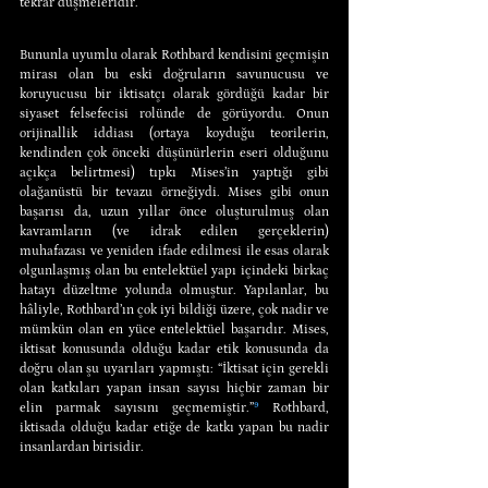
tekrar düşmeleridir.
Bununla uyumlu olarak Rothbard kendisini geçmişin 
mirası olan bu eski doğruların savunucusu ve 
koruyucusu bir iktisatçı olarak gördüğü kadar bir 
siyaset felsefecisi rolünde de görüyordu. Onun 
orijinallik iddiası (ortaya koyduğu teorilerin, 
kendinden çok önceki düşünürlerin eseri olduğunu 
açıkça belirtmesi) tıpkı Mises’in yaptığı gibi 
olağanüstü bir tevazu örneğiydi. Mises gibi onun 
başarısı da, uzun yıllar önce oluşturulmuş olan 
kavramların (ve idrak edilen gerçeklerin) 
muhafazası ve yeniden ifade edilmesi ile esas olarak 
olgunlaşmış olan bu entelektüel yapı içindeki birkaç 
hatayı düzeltme yolunda olmuştur. Yapılanlar, bu 
hâliyle, Rothbard’ın çok iyi bildiği üzere, çok nadir ve 
mümkün olan en yüce entelektüel başarıdır. Mises, 
iktisat konusunda olduğu kadar etik konusunda da 
doğru olan şu uyarıları yapmıştı: “İktisat için gerekli 
olan katkıları yapan insan sayısı hiçbir zaman bir 
elin parmak sayısını geçmemiştir.”
⁹
 Rothbard, 
iktisada olduğu kadar etiğe de katkı yapan bu nadir 
insanlardan birisidir.