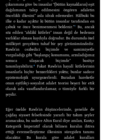
çıkarımına göre bu insanlar “(bütün kaynakların) eşit 
dağılımının talep edilmesini öngören adaletin 
öncelikli ilkesini” asla idrak edemezler. Hâlbuki bu 
ilke o kadar açıktır ki bütün insanlar tarafından en 
çabuk ve önce benimsenmesi beklenir.”
⁷
 Bu, ancak 
söz edilen “ahlâkî kitleler” insan değil de bedensiz 
varlıklar olması kaydıyla doğrudur. Bu durumda özel 
mülkiyet gerçekten tuhaf bir şey görünümündedir. 
Rawls’ın cezbedici biçimde ve samimiyetle 
vurguladığı gibi “başlangıç konumunu, arzuladığımız 
sonuca ulaşacak biçimde” basitçe 
tanımlayabiliriz.
⁸
 Fakat Rawls’ın hayalî kitlelerinin 
insanlarla hiçbir benzerlikleri yoktu; bunlar sadece 
epistemolojik uyurgezerlerdi. Buradan hareketle 
onun eşitlikçi-sosyalist adalet teorisi beşeri bir etik 
olarak asla vasıflandırılamaz; o tümüyle farklı bir 
şeydir.
Eğer özelde Rawls’ın düşüncelerinde, genelde de 
çağdaş siyaset felsefesinde yararlı bir takım şeyler 
aranacaksa, bu sadece Altın Kural diye anılan, Kantçı 
Kategorik İmperatif olarak bilinen kuralın ihtiva 
ettiği evrenselleştirme ilkesinin süregiden tanımı 
olacaktır. Bu kurala göre adalet kuralları 