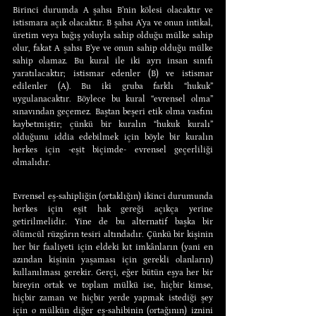
Birinci durumda A şahsı B’nin kölesi olacaktır ve 
istismara açık olacaktır. B şahsı A’ya ve onun intikal, 
üretim veya bağış yoluyla sahip olduğu mülke sahip 
olur, fakat A şahsı B’ye ve onun sahip olduğu mülke 
sahip olamaz. Bu kural ile iki ayrı insan sınıfı 
yaratılacaktır; istismar edenler (B) ve istismar 
edilenler (A). Bu iki gruba farklı “hukuk” 
uygulanacaktır. Böylece bu kural “evrensel olma” 
sınavından geçemez. Baştan beşeri etik olma vasfını 
kaybetmiştir; çünkü bir kuralın “hukuk kuralı” 
olduğunu iddia edebilmek için böyle bir kuralın 
herkes için -eşit biçimde- evrensel geçerliliği 
olmalıdır.
Evrensel eş-sahipliğin (ortaklığın) ikinci durumunda 
herkes için eşit hak gereği açıkça yerine 
getirilmelidir. Yine de bu alternatif başka bir 
ölümcül rüzgârın tesiri altındadır. Çünkü bir kişinin 
her bir faaliyeti için eldeki kıt imkânların (yani en 
azından kişinin yaşaması için gerekli olanların) 
kullanılması gerekir. Gerçi, eğer bütün eşya her bir 
bireyin ortak ve toplam mülkü ise, hiçbir kimse, 
hiçbir zaman ve hiçbir yerde yapmak istediği şey 
için o mülkün diğer eş-sahibinin (ortağının) iznini 