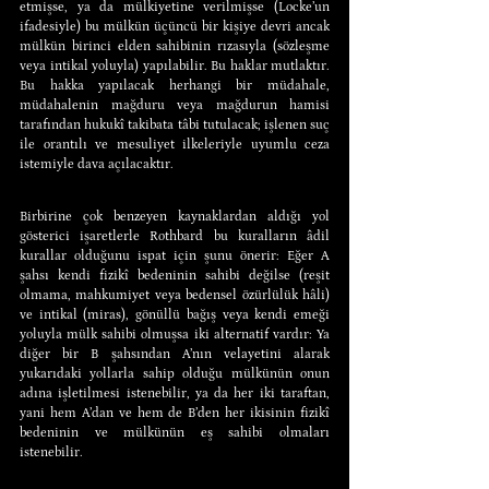
etmişse, ya da mülkiyetine verilmişse (Locke’un 
ifadesiyle) bu mülkün üçüncü bir kişiye devri ancak 
mülkün birinci elden sahibinin rızasıyla (sözleşme 
veya intikal yoluyla) yapılabilir. Bu haklar mutlaktır. 
Bu hakka yapılacak herhangi bir müdahale, 
müdahalenin mağduru veya mağdurun hamisi 
tarafından hukukî takibata tâbi tutulacak; işlenen suç 
ile orantılı ve mesuliyet ilkeleriyle uyumlu ceza 
istemiyle dava açılacaktır.
Birbirine çok benzeyen kaynaklardan aldığı yol 
gösterici işaretlerle Rothbard bu kuralların âdil 
kurallar olduğunu ispat için şunu önerir: Eğer A 
şahsı kendi fizikî bedeninin sahibi değilse (reşit 
olmama, mahkumiyet veya bedensel özürlülük hâli) 
ve intikal (miras), gönüllü bağış veya kendi emeği 
yoluyla mülk sahibi olmuşsa iki alternatif vardır: Ya 
diğer bir B şahsından A’nın velayetini alarak 
yukarıdaki yollarla sahip olduğu mülkünün onun 
adına işletilmesi istenebilir, ya da her iki taraftan, 
yani hem A’dan ve hem de B’den her ikisinin fizikî 
bedeninin ve mülkünün eş sahibi olmaları 
istenebilir.