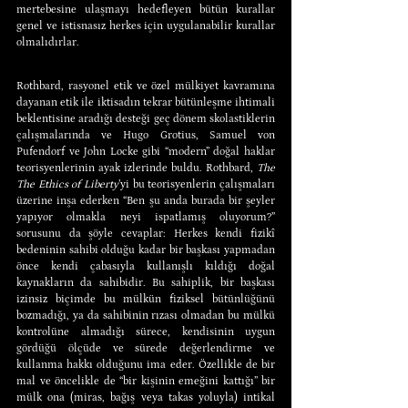
mertebesine ulaşmayı hedefleyen bütün kurallar 
genel ve istisnasız herkes için uygulanabilir kurallar 
olmalıdırlar.
Rothbard, rasyonel etik ve özel mülkiyet kavramına 
dayanan etik ile iktisadın tekrar bütünleşme ihtimali 
beklentisine aradığı desteği geç dönem skolastiklerin 
çalışmalarında ve Hugo Grotius, Samuel von 
Pufendorf ve John Locke gibi “modern” doğal haklar 
teorisyenlerinin ayak izlerinde buldu. Rothbard, 
The 
The Ethics of Liberty
’yi bu teorisyenlerin çalışmaları 
üzerine inşa ederken “Ben şu anda burada bir şeyler 
yapıyor olmakla neyi ispatlamış oluyorum?” 
sorusunu da şöyle cevaplar: Herkes kendi fizikî 
bedeninin sahibi olduğu kadar bir başkası yapmadan 
önce kendi çabasıyla kullanışlı kıldığı doğal 
kaynakların da sahibidir. Bu sahiplik, bir başkası 
izinsiz biçimde bu mülkün fiziksel bütünlüğünü 
bozmadığı, ya da sahibinin rızası olmadan bu mülkü 
kontrolüne almadığı sürece, kendisinin uygun 
gördüğü ölçüde ve sürede değerlendirme ve 
kullanma hakkı olduğunu ima eder. Özellikle de bir 
mal ve öncelikle de “bir kişinin emeğini kattığı” bir 
mülk ona (miras, bağış veya takas yoluyla) intikal 