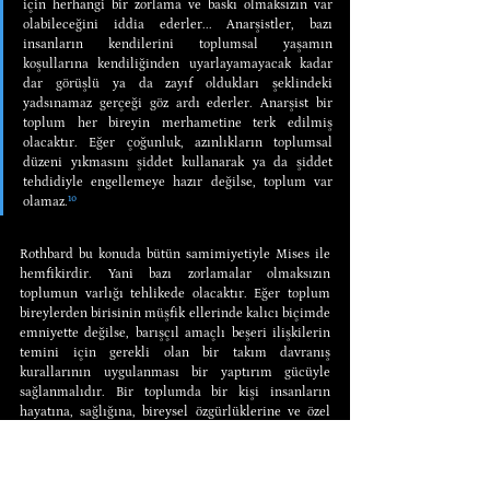
için herhangi bir zorlama ve baskı olmaksızın var 
olabileceğini iddia ederler... Anarşistler, bazı 
insanların kendilerini toplumsal yaşamın 
koşullarına kendiliğinden uyarlayamayacak kadar 
dar görüşlü ya da zayıf oldukları şeklindeki 
yadsınamaz gerçeği göz ardı ederler. Anarşist bir 
toplum her bireyin merhametine terk edilmiş 
olacaktır. Eğer çoğunluk, azınlıkların toplumsal 
düzeni yıkmasını şiddet kullanarak ya da şiddet 
tehdidiyle engellemeye hazır değilse, toplum var 
olamaz.
¹⁰
Rothbard bu konuda bütün samimiyetiyle Mises ile 
hemfikirdir. Yani bazı zorlamalar olmaksızın 
toplumun varlığı tehlikede olacaktır. Eğer toplum 
bireylerden birisinin müşfik ellerinde kalıcı biçimde 
emniyette değilse, barışçıl amaçlı beşeri ilişkilerin 
temini için gerekli olan bir takım davranış 
kurallarının uygulanması bir yaptırım gücüyle 
sağlanmalıdır. Bir toplumda bir kişi insanların 
hayatına, sağlığına, bireysel özgürlüklerine ve özel 
mülkiyetine saygı göstermiyorsa, bir diğer birey onu 
toplum içinde yaşama kurallarına uygun 
davranmaya zorlayabilme konumunda olmalıdır.
¹¹