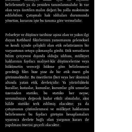
belirlenmeli ya da yeniden tanımlanmalıdır ki var 
olan veya üretilen malın değeri bu yolla maksimize 
edilebilsin. Çatışmalı hak iddiaları durumunda 
yönetim, kararını işte bu tanıma göre vermelidir.
Felsefeye ve düşünce tarihine aşina olan ve yakın ilgi 
duyan Rothbard fikirlerinin yansımasını geleneksel 
ve kendi içinde çelişkili olan etik relativizmin bir 
varyantının ortaya çıkmasıyla gördü. Etik sorunların 
bilim çerçevesi dışında olduğu iddiası, mülkiyet 
haklarının faydacı maliyet-kâr düşüncelerine veya 
hükümetin vereceği hükme göre belirlenmesi 
gerektiği fikri bize yine de bir etik öneri gibi 
görünmektedir. Bu önerilerin (biri veya her ikisinin) 
altında yatan etik, devletçidir: Ya yürürlükteki 
kurallar, kıstaslar, kanunlar, kurumlar gibi unsurlar 
üzerinden statüko, bu statüko her neyse, 
savunulmaya değecek kadar etkili olmalıdır, aksi 
hâlde statüko terk edilmiş olacaktır; ya da 
çatışmanın çözümlenmesi ve mülkiyet haklarının 
belirlenmesi bu faydacı görüşün hesaplamaları 
uyarınca devlete bağlı olan yargının kararı ile 
yapılması önerisi geçerli olacaktır.