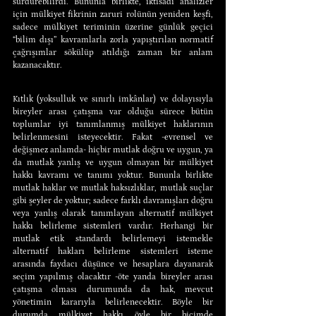
sürdürebilirdi. Bununla birlikte, iktisadî analizler 
için mülkiyet fikrinin zaruri rolünün yeniden keşfi, 
sadece mülkiyet teriminin üzerine günlük geçici 
“bilim dışı” kavramlarla zorla yapıştırılan normatif 
çağrışımlar sökülüp atıldığı zaman bir anlam 
kazanacaktır.
Kıtlık (yoksulluk ve sınırlı imkânlar) ve dolayısıyla 
bireyler arası çatışma var olduğu sürece bütün 
toplumlar iyi tanımlanmış mülkiyet haklarının 
belirlenmesini isteyecektir. Fakat -evrensel ve 
değişmez anlamda- hiçbir mutlak doğru ve uygun, ya 
da mutlak yanlış ve uygun olmayan bir mülkiyet 
hakkı kavramı ve tanımı yoktur. Bununla birlikte 
mutlak haklar ve mutlak haksızlıklar, mutlak suçlar 
gibi şeyler de yoktur; sadece farklı davranışları doğru 
veya yanlış olarak tanımlayan alternatif mülkiyet 
hakkı belirleme sistemleri vardır. Herhangi bir 
mutlak etik standardı belirlemeyi istemekle 
alternatif hakları belirleme sistemleri isteme 
arasında faydacı düşünce ve hesaplara dayanarak 
seçim yapılmış olacaktır -öte yanda bireyler arası 
çatışma olması durumunda da hak, mevcut 
yönetimin kararıyla belirlenecektir. Böyle bir 
durumda mülkiyet hakkı öyle bir biçimde 