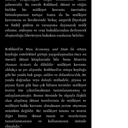
şaheseridir. Bu eserde Rothbard, iktisat ve etiğin 
birlikte bir mülkiyet kavramı üzerinden 
bütünleşmesini tartışır. Sonra da bu mülkiyet 
kavramına ve beraberinde birkaç ampirik (biyolojik 
ve fizikî) gözlem ve varsayıma dayanarak mülk 
edinme, sözleşme ve ceza hukuklarından derleyerek 
oluşturduğu liberteryen hukukun esaslarını belirler.
Rothbard’ın 
Man, Economy, and State
 ile ortaya 
koyduğu entelektüel görüşü yaygınlaşmadan önce en 
önemli iktisat kitaplarında bile -buna Mises’in 
Human Action
’ı da dâhildir- mülkiyet kavramı 
oldukça az yer alıyordu. Rothbard’ın ortaya koyduğu 
gibi bir yanda hak gaspı, saldırı ve dolandırıcılık, öte 
yanda doğrudan veya dolaylı mübadele, piyasa ve 
piyasa fiyatı gibi bazı çok bilinen terimler mülkiyet 
teorisi öne çıkarılmaksızın tanımlanamamış ve 
anlaşılamamıştır. Bunun ötesinde bu olguyla ilişkili 
olan alışılmış iktisat teorilerinin de mülkiyet ve 
mülkiyet hakkı kavramı olmaksızın yerine oturması 
mümkün değildir. Bir mülkiyet tanımı ve teorisi 
diğer bütün iktisat tanım ve teorilerinin 
tanımlanmasının ve kullanımının önünde 
olmalıdır.
⁴