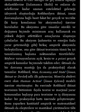
Böhm-Bawerk ve Carl Menger ile geç dönem İspanya 
skolastiklerine (Salamanca Ekolü) ve onların da 
seleflerine kadar uzanan entelektüel geleneği 
izleyerek oluşturduğu Rothbardyen iktisat, insan 
davranışlarına bağlı basit fakat bir gerçek ve tecrübe 
(ki karşı konulamaz bir aksiyomdur) üzerine 
kuruludur. Bu aksiyoma göre insanlar sürekli ve 
değişmez biçimde minimum araç kullanarak en 
yüksek değeri atfettikleri amaçlarına ulaşmaya 
çabalarlar. Bu aksiyom (zahmetin ve emeğin fazla 
yarar getirmediği gibi) birkaç ampirik aksiyomla 
birleştirilirse, ona göre iktisat teorisinin tümü bu iyi 
tanımlanmış başlama noktasından türetilebilir. 
Böylece varsayımlarını açık, kesin ve 
a priori
 gerçek 
ampirik kanunlar biçiminde takdim eder; iktisadı da 
bir davranış mantığı (ya da praksiyoloji) olarak 
tanımlar. Rothbard, 
Man, Economy, and State
¹
 (
İnsan, 
İktisat ve Devlet
) adlı ilk 
şaheserini
, Mises’in abidevi 
eseri olan 
Human Action
²
 (
İnsan Eylemi
) modeli 
üzerine oturtmuştur. Bu eserinde Rothbard iktisat 
teorisinin bütününü -fayda teorisi ve marjinal yarar 
konusundan başlayıp para teorisine ve iş dünyasına 
kadar- bir praksiyoloji hattı üzerinde geliştirmiştir. 
Bunu yaparken kantitatif ampirik ve matematiksel 
iktisadı da eleştirilere ve mantıksal çürütmelere tâbi 