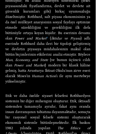
tutmuştur; bu arada Misesyen sistemdeki (tekel 
piyasasındaki fiyatlandırma, devlet ve devlete ait 
güvenlik kurumları gibi) birkaç uyumsuzluğu 
düzeltmiştir. Rothbard, salt piyasa ekonomisinin ya 
da özel mülkiyet anarşisinin sosyal faydayı optimize 
etmede sürekliliğini ve gerekliliğini ilk defa 
bütünüyle ortaya koyan kişidir. Bu eserinin devamı 
olan 
Power and Market
³
 (
İktidar ve Piyasa
) adlı 
eserinde Rothbard daha ileri bir tipoloji geliştirmiş 
ve devletin piyasaya müdahalesinin makul olan 
bütün biçimlerinin etkilerini analiz etmiştir. Böylece 
Man, Economy, and State
 (ve bunun üçüncü cildi 
olan 
Power and Market
) modern bir klasik hâline 
gelmiş, hatta Avusturya İktisat Okulu’nun zirve eseri 
olarak Mises’in 
Human Action
’ı ile aynı mertebeye 
yükselmiştir.
Etik ve daha özelde siyaset felsefesi Rothbardyen 
sistemin bir diğer mihengini oluşturur. Etik, iktisadî 
sistemden tamamıyla ayrıdır, fakat aynı oranda 
insan davranışının tabiatına dayanmaktadır, sonuçta 
bir rasyonel sosyal felsefe sistemi oluşturarak 
ekonomik sistemle bütünleşmektedir. İlk baskısı 
1982 yılında yapılan 
The Ethics of 
Liberty
 (
Özgürlüğün Etiği
) Rothbard’ın ikinci 