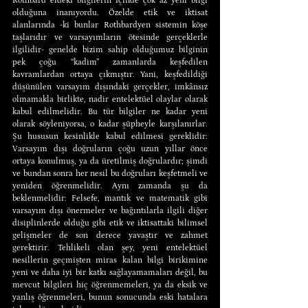
Rothbard eldeki bilgilerin içinde çok az yeni bilgi 
olduğuna inanıyordu. Özelde etik ve iktisat 
alanlarında -ki bunlar Rothbardyen sistemin köşe 
taşlarıdır ve varsayımların ötesinde gerçeklerle 
ilgilidir- genelde bizim sahip olduğumuz bilginin 
pek çoğu “kadim” zamanlarda keşfedilen 
kavramlardan ortaya çıkmıştır. Yani, keşfedildiği 
düşünülen varsayım dışındaki gerçekler, imkânsız 
olmamakla birlikte, nadir entelektüel olaylar olarak 
kabul edilmelidir. Bu tür bilgiler ne kadar yeni 
olarak söyleniyorsa, o kadar şüpheyle karşılanırlar. 
Şu hususun kesinlikle kabul edilmesi gereklidir: 
Varsayım dışı doğruların çoğu uzun yıllar önce 
ortaya konulmuş, ya da üretilmiş doğrulardır; şimdi 
ve bundan sonra her nesil bu doğruları keşfetmeli ve 
yeniden öğrenmelidir. Aynı zamanda şu da 
beklenmelidir: Felsefe, mantık ve matematik gibi 
varsayım dışı önermeler ve bağıntılarla ilgili diğer 
disiplinlerde olduğu gibi etik ve iktisattaki bilimsel 
gelişmeler de son derece yavaştır ve zahmet 
gerektirir. Tehlikeli olan şey, yeni entelektüel 
nesillerin geçmişten miras kalan bilgi birikimine 
yeni ve daha iyi bir katkı sağlayamamaları değil, bu 
mevcut bilgileri hiç öğrenmemeleri, ya da eksik ve 
yanlış öğrenmeleri, bunun sonucunda eski hatalara 