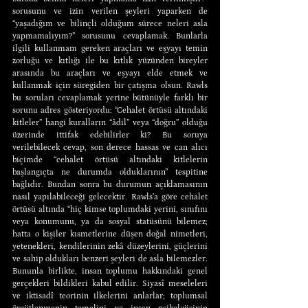
sorusunu ve izin verilen şeyleri yaparken de 
“yaşadığım ve bilinçli olduğum sürece neleri asla 
yapmamalıyım?” sorusunu cevaplamak. Bunlarla 
ilgili kullanmam gereken araçları ve eşyayı temin 
zorluğu ve kıtlığı ile bu kıtlık yüzünden bireyler 
arasında bu araçları ve eşyayı elde etmek ve 
kullanmak için süregiden bir çatışma olsun. Rawls 
bu soruları cevaplamak yerine bütünüyle farklı bir 
sorunu adres gösteriyordu: “Cehalet örtüsü altındaki 
kitleler” hangi kuralların “âdil” veya “doğru” olduğu 
üzerinde ittifak edebilirler ki? Bu soruya 
verilebilecek cevap, son derece hassas ve can alıcı 
biçimde “cehalet örtüsü altındaki kitlelerin 
başlangıçta ne durumda olduklarının” tespitine 
bağlıdır. Bundan sonra bu durumun açıklamasının 
nasıl yapılabileceği gelecektir. Rawls’a göre cehalet 
örtüsü altında “hiç kimse toplumdaki yerini, sınıfını 
veya konumunu, ya da sosyal statüsünü bilemez; 
hatta o kişiler kısmetlerine düşen doğal nimetleri, 
yetenekleri, kendilerinin zekâ düzeylerini, güçlerini 
ve sahip oldukları benzeri şeyleri de asla bilemezler. 
Bununla birlikte, insan toplumu hakkındaki genel 
gerçekleri bildikleri kabul edilir. Siyasî meseleleri 
ve iktisadî teorinin ilkelerini anlarlar; toplumsal 