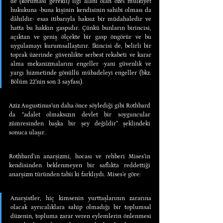
de (koruması gerekli) ilgi alanı olan özel mülkiyet 
hukukuna -buna kişinin kendisinin sahibi olması da 
dâhildir- esas itibarıyla haksız bir müdahaledir ve 
hatta bu hakkın gaspıdır. Çünkü bunların birincisi, 
açıktan ve geniş ölçekte bir gasp öngörür ve bu 
uygulamayı kurumsallaştırır. İkincisi de, belirli bir 
toprak üzerinde güvenlikte serbest rekabeti ve karar 
alma mekanizmalarını engeller -yani güvenlik ve 
yargı hizmetinde gönüllü mübadeleyi engeller (bkz. 
Bölüm 22’nin son 3 sayfası).
Aziz Augustinus’un daha önce söylediği gibi Rothbard 
da “adalet olmaksızın devlet bir soyguncular 
zümresinden başka bir şey değildir” şeklindeki 
sonuca ulaşır.
Rothbard’ın anarşizmi, hocası ve rehberi Mises’in 
kendisinden beklenmeyen bir saflıkta reddettiği 
anarşizm türünden tabii ki farklıydı. Mises’e göre:
Anarşistler, hiç kimsenin yurttaşlarının zararına 
olacak ayrıcalıklara sahip olmadığı bir toplumsal 
düzenin, topluma zarar veren eylemlerin önlenmesi 