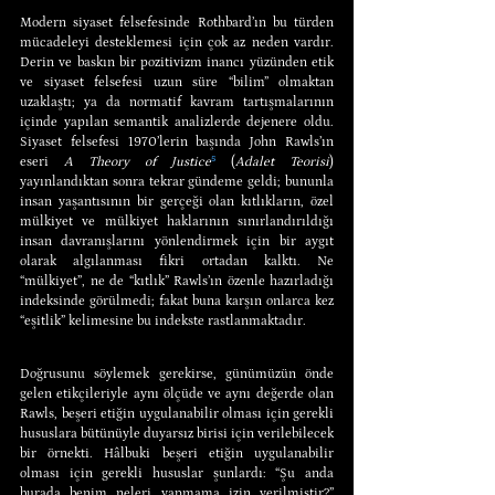
Modern siyaset felsefesinde Rothbard’ın bu türden 
mücadeleyi desteklemesi için çok az neden vardır. 
Derin ve baskın bir pozitivizm inancı yüzünden etik 
ve siyaset felsefesi uzun süre “bilim” olmaktan 
uzaklaştı; ya da normatif kavram tartışmalarının 
içinde yapılan semantik analizlerde dejenere oldu. 
Siyaset felsefesi 1970’lerin başında John Rawls’ın 
eseri 
A Theory of Justice
⁵
 (
Adalet Teorisi
) 
yayınlandıktan sonra tekrar gündeme geldi; bununla 
insan yaşantısının bir gerçeği olan kıtlıkların, özel 
mülkiyet ve mülkiyet haklarının sınırlandırıldığı 
insan davranışlarını yönlendirmek için bir aygıt 
olarak algılanması fikri ortadan kalktı. Ne 
“mülkiyet”, ne de “kıtlık” Rawls’ın özenle hazırladığı 
indeksinde görülmedi; fakat buna karşın onlarca kez 
“eşitlik” kelimesine bu indekste rastlanmaktadır.
Doğrusunu söylemek gerekirse, günümüzün önde 
gelen etikçileriyle aynı ölçüde ve aynı değerde olan 
Rawls, beşeri etiğin uygulanabilir olması için gerekli 
hususlara bütünüyle duyarsız birisi için verilebilecek 
bir örnekti. Hâlbuki beşeri etiğin uygulanabilir 
olması için gerekli hususlar şunlardı: “Şu anda 
burada benim neleri yapmama izin verilmiştir?” 