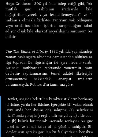
Hugo Grotius’un 300 yıl önce talep ettiği gibi, “bir 
mutlak güç sahibinin iradesiyle bile 
değiştirilemeyecek veya feshedilemeyecek” ve “-
imkânsız olmakla birlikte- Tanrı’nın yok olduğunu 
veya artık insanların işlerine karışmadığını kabul 
ediyor olsak bile objektif geçerliliğini sürdüren” bir 
etiktir.
The The Ethics of Liberty
, 1982 yılında yayınlandığı 
zaman başlangıçta akademi camiasından oldukça az 
ilgi topladı. Bu ilgisizliğin iki ayrı nedeni vardı. 
Birincisi Rothbard’ın teorisinde yönetimin -yani 
devletin- yapılanmasının temel adalet ilkeleriyle 
örtüşmemesi hakkındaki anarşist imaların 
bulunmasıydı. Rothbard’ın tanımına göre:
Devlet, aşağıda belirtilen karakteristiklerin herhangi 
birisine, ya da her ikisine, (gerçekte bir vakıa olarak 
aynı anda her ikisine de), sahiptir. (a) Gelirlerini 
fizikî baskı yoluyla (vergilendirme yoluyla) elde eder 
ve (b) belirli bir toprak üzerinde zorlayıcı bir güç 
tekeline ve nihai karar alma gücüne sahiptir. Bir 
devlet için gerekli görülen bu faaliyetlerin her ikisi 