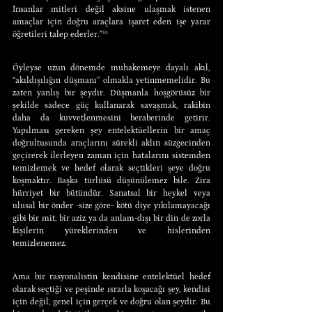
İnsanlar mitleri değil aksine ulaşmak istenen 
amaçlar için doğru araçlara işaret eden işe yarar 
öğretileri talep ederler.”
¹⁰
Öyleyse uzun dönemde muhakemeye dayalı akıl, 
“akıldışılığın düşmanı” olmakla yetinmemelidir. Bu 
zaten yanlış bir şeydir. Düşmanla hoşgörüsüz bir 
şekilde sadece güç kullanarak savaşmak, rakibin 
daha da kuvvetlenmesini beraberinde getirir. 
Yapılması gereken şey entelektüellerin bir amaç 
doğrultusunda araçlarını sürekli aklın süzgecinden 
geçirerek ilerleyen zaman için hatalarını sistemden 
temizlemek ve hedef olarak seçtikleri şeye doğru 
koşmaktır. Başka türlüsü düşünülemez bile. Zira 
hürriyet bir bütündür. Sanatsal bir heykel veya 
ulusal bir önder -size göre- kötü diye yıkılamayacağı 
gibi bir mit, bir aziz ya da anlam-dışı bir din de zorla 
kişilerin yüreklerinden ve hislerinden 
temizlenemez.
Ama bir rasyonalistin kendisine entelektüel hedef 
olarak seçtiği ve peşinde ısrarla koşacağı şey, kendisi 
için değil, genel için gerçek ve doğru olan şeydir. Bu 