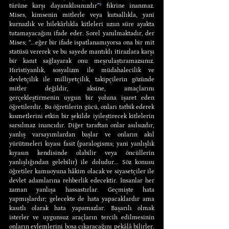
türüne karşı dayanıklısınızdır”
⁹
 fikrine inanmaz. 
Mises, kimsenin mitlerle veya kutsallıkla, yani 
kurnazlık ve hilekârlıkla kitleleri uzun süre ayakta 
tutamayacağını ifade eder. Sorel yanılmaktadır, der 
Mises; “...eğer bir ifade ispatlanamıyorsa ona bir mit 
statüsü vererek ve bu sayede mantıklı itirazlara karşı 
bir kanıt sağlayarak onu meşrulaştıramazsınız. 
Hıristiyanlık, sosyalizm ile müdahalecilik ve 
devletçilik ile milliyetçilik, takipçilerin gözünde 
mitler değildir, aksine, amaçlarını 
gerçekleştirmenin uygun bir yoluna işaret eden 
öğretilerdir. Bu öğretilerin gücü, onları tatbik ederek 
kısmetlerini etkin bir şekilde iyileştirecek kitlelerin 
sarsılmaz inancıdır. Diğer taraftan onlar asılsızdır, 
yanlış varsayımlardan başlar ve onların akıl 
yürütmeleri kıyası fasit (paralogisms; yani yanlışlık 
kıyasın kendisinde olabilir veya öncüllerin 
yanlışlığından gelebilir) ile doludur... Söz konusu 
öğretiler kamuoyuna hâkim olacak ve siyasetçiler ile 
devlet adamlarına rehberlik edecektir. İnsanlar her 
zaman yanlışa hassastırlar. Geçmişte hata 
yapmışlardır; gelecekte de hata yapacaklardır ama 
kasıtlı olarak hata yapamazlar. Başarılı olmak 
isterler ve uygunsuz araçların tercih edilmesinin 
onların eylemlerini boşa çıkaracağını pekâlâ bilirler. 