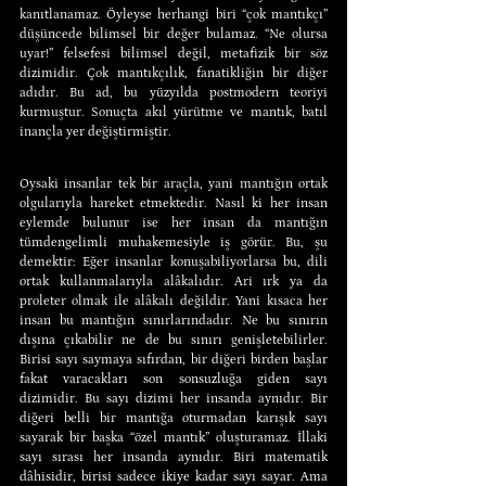
kanıtlanamaz. Öyleyse herhangi biri “çok mantıkçı” 
düşüncede bilimsel bir değer bulamaz. “Ne olursa 
uyar!” felsefesi bilimsel değil, metafizik bir söz 
dizimidir. Çok mantıkçılık, fanatikliğin bir diğer 
adıdır. Bu ad, bu yüzyılda postmodern teoriyi 
kurmuştur. Sonuçta akıl yürütme ve mantık, batıl 
inançla yer değiştirmiştir.
Oysaki insanlar tek bir araçla, yani mantığın ortak 
olgularıyla hareket etmektedir. Nasıl ki her insan 
eylemde bulunur ise her insan da mantığın 
tümdengelimli muhakemesiyle iş görür. Bu, şu 
demektir: Eğer insanlar konuşabiliyorlarsa bu, dili 
ortak kullanmalarıyla alâkalıdır. Ari ırk ya da 
proleter olmak ile alâkalı değildir. Yani kısaca her 
insan bu mantığın sınırlarındadır. Ne bu sınırın 
dışına çıkabilir ne de bu sınırı genişletebilirler. 
Birisi sayı saymaya sıfırdan, bir diğeri birden başlar 
fakat varacakları son sonsuzluğa giden sayı 
dizimidir. Bu sayı dizimi her insanda aynıdır. Bir 
diğeri belli bir mantığa oturmadan karışık sayı 
sayarak bir başka “özel mantık” oluşturamaz. İllaki 
sayı sırası her insanda aynıdır. Biri matematik 
dâhisidir, birisi sadece ikiye kadar sayı sayar. Ama 