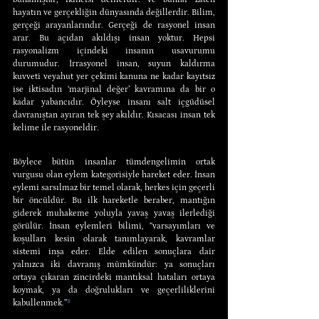
hayatın ve gerçekliğin dünyasında değillerdir. Bilim, 
gerçeği arayanlarındır. Gerçeği de rasyonel insan 
arar. Bu açıdan akıldışı insan yoktur. Hepsi 
rasyonalizm içindeki insanın usavurumu 
durumudur. İrrasyonel insan, suyun kaldırma 
kuvveti veyahut yer çekimi kanuna ne kadar kayıtsız 
ise iktisadın ‘marjinal değer’ kavramına da bir o 
kadar yabancıdır. Öyleyse insanı salt içgüdüsel 
davranıştan ayıran tek şey akıldır. Kısacası insan tek 
kelime ile rasyoneldir.
Böylece bütün insanlar tümdengelimin ortak 
vurgusu olan eylem kategorisiyle hareket eder. İnsan 
eylemi sarsılmaz bir temel olarak, herkes için geçerli 
bir öncüldür. Bu ilk hareketle beraber, mantığın 
giderek muhakeme yoluyla yavaş yavaş ilerlediği 
görülür. İnsan eylemleri bilimi, “varsayımları ve 
koşulları kesin olarak tanımlayarak, kavramlar 
sistemi inşa eder. Elde edilen sonuçlara dair 
yalnızca iki davranış mümkündür: ya sonuçları 
ortaya çıkaran zincirdeki mantıksal hataları ortaya 
koymak, ya da doğrulukları ve geçerliliklerini 
kabullenmek.”
³