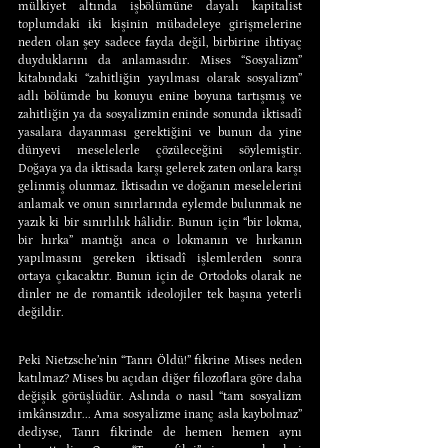
mülkiyet altında işbölümüne dayalı kapitalist 
toplumdaki iki kişinin mübadeleye girişmelerine 
neden olan şey sadece fayda değil, birbirine ihtiyaç 
duyduklarını da anlamasıdır. Mises “Sosyalizm” 
kitabındaki “zahitliğin yayılması olarak sosyalizm” 
adlı bölümde bu konuyu enine boyuna tartışmış ve 
zahitliğin ya da sosyalizmin eninde sonunda iktisadî 
yasalara dayanması gerektiğini ve bunun da yine 
dünyevi meselelerle çözüleceğini söylemiştir. 
Doğaya ya da iktisada karşı gelerek zaten onlara karşı 
gelinmiş olunmaz. İktisadın ve doğanın meselelerini 
anlamak ve onun sınırlarında eylemde bulunmak ne 
yazık ki bir sınırlılık hâlidir. Bunun için “bir lokma, 
bir hırka” mantığı anca o lokmanın ve hırkanın 
yapılmasını gereken iktisadî işlemlerden sonra 
ortaya çıkacaktır. Bunun için de Ortodoks olarak ne 
dinler ne de romantik ideolojiler tek başına yeterli 
değildir.
Peki Nietzsche’nin “Tanrı Öldü!” fikrine Mises neden 
katılmaz? Mises bu açıdan diğer filozoflara göre daha 
değişik görüşlüdür. Aslında o nasıl “tam sosyalizm 
imkânsızdır... Ama sosyalizme inanç asla kaybolmaz” 
dediyse, Tanrı fikrinde de hemen hemen aynı 