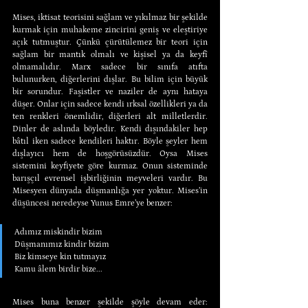
Mises, iktisat teorisini sağlam ve yıkılmaz bir şekilde 
kurmak için muhakeme zincirini geniş ve eleştiriye 
açık tutmuştur. Çünkü çürütülemez bir teori için 
sağlam bir mantık olmalı ve kişisel ya da keyfî 
olmamalıdır. Marx sadece bir sınıfa atıfta 
bulunurken, diğerlerini dışlar. Bu bilim için büyük 
bir sorundur. Faşistler ve naziler de aynı hataya 
düşer. Onlar için sadece kendi ırksal özellikleri ya da 
ten renkleri önemlidir, diğerleri alt milletlerdir. 
Dinler de aslında böyledir. Kendi dışındakiler hep 
bâtıl iken sadece kendileri haktır. Böyle şeyler hem 
dışlayıcı hem de hoşgörüsüzdür. Oysa Mises 
sistemini keyfiyete göre kurmaz. Onun sisteminde 
barışçıl evrensel işbirliğinin meyveleri vardır. Bu 
Misesyen dünyada düşmanlığa yer yoktur. Mises’in 
düşüncesi neredeyse Yunus Emre’ye benzer:
Adımız miskindir bizim
Düşmanımız kindir bizim
Biz kimseye kin tutmayız
Kamu âlem birdir bize...
Mises buna benzer şekilde şöyle devam eder: 