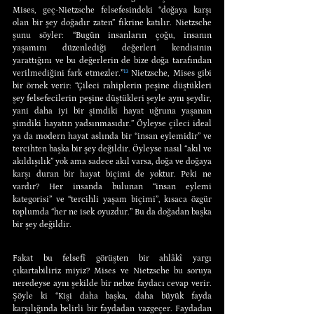
Mises, geç-Nietzsche felsefesindeki “doğaya karşı 
olan bir şey doğadır zaten” fikrine katılır. Nietzsche 
şunu söyler: “Bugün insanların çoğu, insanın 
yaşamını düzenlediği değerleri kendisinin 
yarattığını ve bu değerlerin de bize doğa tarafından 
verilmediğini fark etmezler.”
¹³
 Nietzsche, Mises gibi 
bir örnek verir: “Çileci rahiplerin peşine düştükleri 
şey felsefecilerin peşine düştükleri şeyle aynı şeydir, 
yani daha iyi bir şimdiki hayat uğruna yaşanan 
şimdiki hayatın yadsınmasıdır.” Öyleyse çileci ideal 
ya da modern hayat aslında bir “insan eylemidir” ve 
tercihten başka bir şey değildir. Öyleyse nasıl “akıl ve 
akıldışılık” yok ama sadece akıl varsa, doğa ve doğaya 
karşı duran bir hayat biçimi de yoktur. Peki ne 
vardır? Her insanda bulunan “insan eylemi 
kategorisi” ve “tercihli yaşam biçimi”, kısaca özgür 
toplumda “her ne isek oyuzdur.” Bu da doğadan başka 
bir şey değildir.
Fakat bu felsefî görüşten bir ahlâkî yargı 
çıkartabiliriz miyiz? Mises ve Nietzsche bu soruya 
neredeyse aynı şekilde bir nebze faydacı cevap verir. 
Şöyle ki “Kişi daha başka, daha büyük fayda 
karşılığında belirli bir faydadan vazgeçer. Faydadan 