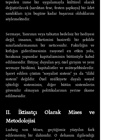
tepeden inme bir uygulamayla kültürel olarak 
değiştirilecek (sarıktan fese, festen şapkaya) bir âdet 
sandıkları için bugüne kadar başarısız olduklarını 
söylemektedir.
Sermaye, Tanrının veya tabiatın bedelsiz bir hediyesi 
değil, insanın, tüketimini basiretli bir şekilde 
sınırlandırmasının bir neticesidir. Fakirliğin ve 
kıtlığın giderilmesinin rasyonel en etkin yolu, 
bırakınız yapsınlar kapitalizminin bütünüyle kabul 
edilmesidir. İhtiyaç duyulan şey, özel girişim ve yeni 
sermaye birikimi, kapitalistler ve müteşebbislerdir. 
İşaret edilen çözüm “sosyalist sistem” ya da “ilâhî 
sistem” değildir. Özel mülkiyete dayalı sosyal 
işbirliği sisteminin, diğer bütün sistemlerin 
güvenilir olmayan politikalarının yerine ikame 
edilmesidir.
II. İktisatçı Olarak Mises ve 
Metodolojisi
Ludwig von Mises, geçtiğimiz yüzyılın fark 
edilememiş bir dahisidir. O dehasını ilgilendiği 