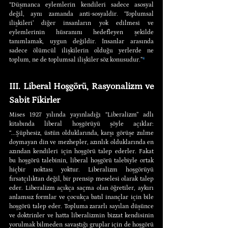
“Düşmanca eylemlerin kendileri sadece asosyal 
değil, aynı zamanda anti-sosyaldir. ‘Toplumsal 
ilişkileri’ diğer insanların yok edilmesi ve 
eylemlerinin hüsranını hedefleyen şekilde 
tanımlamak, uygun değildir. İnsanlar arasında 
sadece ölümcül ilişkilerin olduğu yerlerde ne 
toplum, ne de toplumsal ilişkiler söz konusudur.”
⁴
III. Liberal Hoşgörü, Rasyonalizm ve 
Sabit Fikirler
Mises 1927 yılında yayınladığı “Liberalizm” adlı 
kitabında liberal hoşgörüyü şöyle açıklar: 
“...Şüphesiz, üstün olduklarında, karşı görüşe zulme 
doymayan din ve mezhepler, azınlık olduklarında en 
azından kendileri için hoşgörü talep ederler. Fakat 
bu hoşgörü talebinin, liberal hoşgörü talebiyle ortak 
hiçbir noktası yoktur. Liberalizm hoşgörüyü 
fırsatçılıktan değil, bir prensip meselesi olarak talep 
eder. Liberalizm açıkça saçma olan öğretiler, aykırı 
anlamsız formlar ve çocukça batıl inançlar için bile 
hoşgörü talep eder. Topluma zararlı sayılan düşünce 
ve doktrinler ve hatta liberalizmin bizzat kendisinin 
yorulmak bilmeden savaştığı gruplar için de hoşgörü 