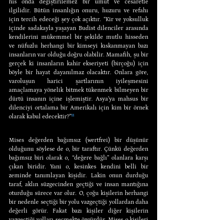
his onda değiştirilemez bir umut ve cesaretle 
ilgilidir. Bütün insanlığın onuru, huzuru ve refahı 
için tercih edeceği şey çok açıktır. “Kir ve yoksulluk 
içinde sadakayla yaşayan Budist dilenciler arasında 
kendilerini mükemmel bir şekilde mutlu hisseden 
ve nüfuzlu herhangi bir kimseyi kıskanmayan bazı 
insanların var olduğu doğru olabilir. Mamafih, şu bir 
gerçek ki insanların kahir ekseriyeti (birçoğu) için 
böyle bir hayat dayanılmaz olacaktır. Onlara göre, 
varoluşun harici şartlarının iyileşmesini 
amaçlamaya yönelik bitmek tükenmek bilmeyen bir 
dürtü insanın içine işlemiştir. Asya’ya mahsus bir 
dilenciyi ortalama bir Amerikalı için kim bir örnek 
olarak kabul edecektir?”
¹¹
Mises değerden bağımsız (wertfrei) bir düşünür 
olduğunu söylese de o, bir taraftır. Çünkü değerden 
bağımsız biri olarak o, “değere bağlı” olanlara karşı 
çıkan biridir. Yani o, kesinkes kendini belli bir 
zeminde tanımlayan kişidir. Lakin onun durduğu 
taraf, aklın süzgecinden geçtiği ve insan mantığına 
oturduğu sürece var olur. O, çoğu kişilerin herhangi 
bir nedenle seçtiği bir yolu vazgeçtiği yollardan daha 
değerli görür. Fakat bazı kişiler diğer kişilerin 
vazgeçtiği yolları seçmekte özgürdür. Mises o kişileri 