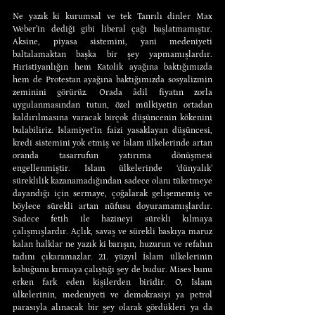
Ne yazık ki kurumsal ve tek Tanrılı dinler Max 
Weber’in dediği gibi liberal çağı başlatmamıştır. 
Aksine, piyasa sistemini, yani medeniyeti 
baltalamaktan başka bir şey yapmamışlardır. 
Hıristiyanlığın hem Katolik ayağına baktığımızda 
hem de Protestan ayağına baktığımızda sosyalizmin 
zeminini görürüz. Orada âdil fiyatın zorla 
uygulanmasından tutun, özel mülkiyetin ortadan 
kaldırılmasına varacak birçok düşüncenin kökenini 
bulabiliriz. İslamiyet’in faizi yasaklayan düşüncesi, 
kredi sistemini yok etmiş ve İslam ülkelerinde artan 
oranda tasarrufun yatırıma dönüşmesi 
engellenmiştir. İslam ülkelerinde ‘dünyalık’ 
süreklilik kazanamadığından sadece olanı tüketmeye 
dayandığı için sermaye, çoğalarak gelişememiş ve 
böylece sürekli artan nüfusu doyuramamışlardır. 
Sadece fetih ile hazineyi sürekli kılmaya 
çalışmışlardır. Açlık, savaş ve sürekli baskıya maruz 
kalan halklar ne yazık ki barışın, huzurun ve refahın 
tadını çıkaramazlar. 21. yüzyıl İslam ülkelerinin 
kabuğunu kırmaya çalıştığı şey de budur. Mises bunu 
erken fark eden kişilerden biridir. O, İslam 
ülkelerinin, medeniyeti ve demokrasiyi ya petrol 
parasıyla alınacak bir şey olarak gördükleri ya da 