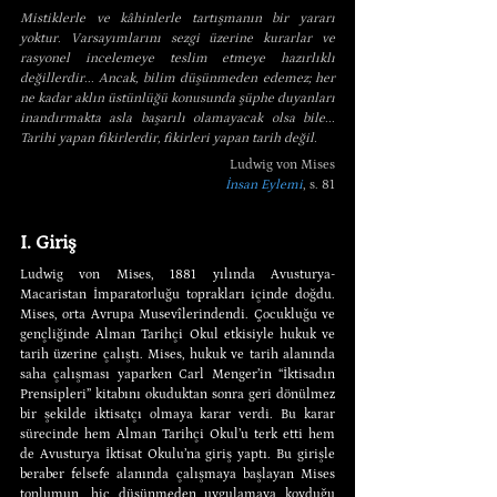
Mistiklerle ve kâhinlerle tartışmanın bir yararı 
yoktur. Varsayımlarını sezgi üzerine kurarlar ve 
rasyonel incelemeye teslim etmeye hazırlıklı 
değillerdir... Ancak, bilim düşünmeden edemez; her 
ne kadar aklın üstünlüğü konusunda şüphe duyanları 
inandırmakta asla başarılı olamayacak olsa bile... 
Tarihi yapan fikirlerdir, fikirleri yapan tarih değil.
Ludwig von Mises
İnsan Eylemi
, s. 81
I. Giriş 
Ludwig von Mises, 1881 yılında Avusturya-
Macaristan İmparatorluğu toprakları içinde doğdu. 
Mises, orta Avrupa Musevîlerindendi. Çocukluğu ve 
gençliğinde Alman Tarihçi Okul etkisiyle hukuk ve 
tarih üzerine çalıştı. Mises, hukuk ve tarih alanında 
saha çalışması yaparken Carl Menger’in “İktisadın 
Prensipleri” kitabını okuduktan sonra geri dönülmez 
bir şekilde iktisatçı olmaya karar verdi. Bu karar 
sürecinde hem Alman Tarihçi Okul’u terk etti hem 
de Avusturya İktisat Okulu’na giriş yaptı. Bu girişle 
beraber felsefe alanında çalışmaya başlayan Mises 
toplumun, hiç düşünmeden uygulamaya koyduğu 