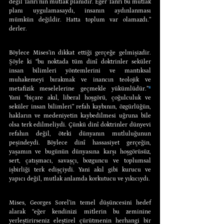
değil Tanrı’nın mutlak planıdır. Eğer Tanrı bu mutlak 
planı uygulamasaydı, insanın aydınlanması 
mümkün değildir. Hatta toplum var olamazdı.” 
derler.
Böylece Mises’in dikkat ettiği gerçeğe gelmişizdir. 
Şöyle ki “bu noktada tüm dinî doktrinler seküler 
insan bilimleri yöntemlerini ve mantıksal 
muhakemeyi bırakmak ve inancın teolojik ve 
metafizik meselelerine geçmekle yükümlüdür.”
⁸
Yani “biçare akıl, liberal hoşgörü, çoğulculuk ve 
seküler insan bilimleri” refah kaybının, özgürlüğün, 
hakların ve medeniyetin kaybedilmesi uğruna bile 
olsa terk edilmeliydi. Çünkü dinî doktrinler dünyevi 
refahın değil, öteki dünyanın mutluluğunun 
peşindeydi. Böylece dinî hassasiyet gerçeğin, 
yaşamın ve bugünün dünyasına karşı hoşgörüsüz, 
sert, çatışmacı, savaşçı, bozguncu ve toplumsal 
işbirliği terk edişçiydi. Yani akıl gibi kurucu ve 
yapıcı değil, mutlak anlamda korkutucu ve yıkıcıydı.
Mises, Georges Sorel’in temel düşüncesini hedef 
alarak “eğer kendinizi mitlerin bu zeminine 
yerleştirirseniz eleştirel çürütmenin herhangi bir 