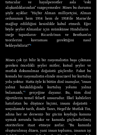
tutucular ve hayalperestler asla “eski 
alışkanlıklarından” vazgeçemezler. Mises bu durumu 
şöyle açıklar: “Hiçbir Alman milliyetçisi, Alman 
ordusunun hem 1914 hem de 1918’de Marne’de 
mağlup edildiğini kesinlikle kabul etmedi. Eğer 
böyle şeyler Almanlar için mümkünse Hinduların -
ineğe tapanların- Ricardo’nun ve Bentham’ın 
teorilerini kavraması gerektiğini nasıl 
bekleyebiliriz?”
⁶
Mises çok iyi bilir ki bir rasyonalistin başa çıkması 
gereken öncelikli şeyler mitler, kutsal şeyler ve 
mutlak dokunulmaz doğaüstü güçlerdir. Fakat bu 
konuda bir rasyonalistin elinde mucizevî bir kurtuluş 
yolu yoktur. Hatta öyle ki bütün dinî inanışlar, “insan 
yalnız bırakıldığında kurtuluş yolunu yalnız 
bulamazdı,”
⁷
 gerçeğine dayanır. Bu, tüm dinî 
öğretilerin temel felsefî unsurudur. İlkel kabileleri 
hatırlatan bu düşünce biçimi, insanı doğaüstü -
sosyalizmde tarih, dinde Tanrı, Hegel’de Mutlak Tin, 
adına her ne derseniz- bir gücün koyduğu kanuna 
uymak zorunda bırakır ve kanunla güçlendirilmiş 
otoriterlere itaat etmeye zorlar. “Bu kanunla 
oluşturulmuş düzen, yani insan toplumu, insanın işi 