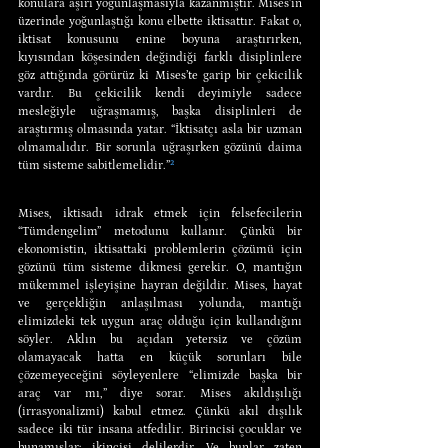
konulara aşırı yoğunlaşmasıyla kazanmıştır. Mises’in 
üzerinde yoğunlaştığı konu elbette iktisattır. Fakat o, 
iktisat konusunu enine boyuna araştırırken, 
kıyısından köşesinden değindiği farklı disiplinlere 
göz attığında görürüz ki Mises’te garip bir çekicilik 
vardır. Bu çekicilik kendi deyimiyle sadece 
mesleğiyle uğraşmamış, başka disiplinleri de 
araştırmış olmasında yatar. “İktisatçı asla bir uzman 
olmamalıdır. Bir sorunla uğraşırken gözünü daima 
tüm sisteme sabitlemelidir.”
²
Mises, iktisadı idrak etmek için felsefecilerin 
“Tümdengelim” metodunu kullanır. Çünkü bir 
ekonomistin, iktisattaki problemlerin çözümü için 
gözünü tüm sisteme dikmesi gerekir. O, mantığın 
mükemmel işleyişine hayran değildir. Mises, hayat 
ve gerçekliğin anlaşılması yolunda, mantığı 
elimizdeki tek uygun araç olduğu için kullandığını 
söyler. Aklın bu açıdan yetersiz ve çözüm 
olamayacak hatta en küçük sorunları bile 
çözemeyeceğini söyleyenlere “elimizde başka bir 
araç var mı,” diye sorar. Mises akıldışılığı 
(irrasyonalizmi) kabul etmez. Çünkü akıl dışılık 
sadece iki tür insana atfedilir. Birincisi çocuklar ve 
bunamışlar; ikincisi delilerdir. Ve bunlar zaten 