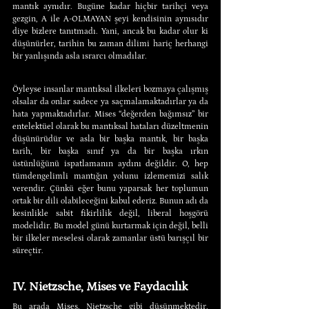
mantık aynıdır. Bugüne kadar hiçbir tarihçi veya 
gezgin, A ile A-OLMAYAN şeyi kendisinin aynısıdır 
diye bizlere tanıtmadı. Yani, ancak bu kadar olur ki 
düşünürler, tarihin bu zaman dilimi hariç herhangi 
bir yanlışında asla ısrarcı olmadılar.
Öyleyse insanlar mantıksal ilkeleri bozmaya çalışmış 
olsalar da onlar sadece ya saçmalamaktadırlar ya da 
hata yapmaktadırlar. Mises “değerden bağımsız” bir 
entelektüel olarak bu mantıksal hataları düzeltmenin 
düşünürüdür ve asla bir başka mantık, bir başka 
tarih, bir başka sınıf ya da bir başka ırkın 
üstünlüğünü ispatlamanın aydını değildir. O, hep 
tümdengelimli mantığın yolunu izlememizi salık 
verendir. Çünkü eğer bunu yaparsak her toplumun 
ortak bir dili olabileceğini kabul ederiz. Bunun adı da 
kesinlikle sabit fikirlilik değil, liberal hoşgörü 
modelidir. Bu model günü kurtarmak için değil, belli 
bir ilkeler meselesi olarak zamanlar üstü barışçıl bir 
süreçtir.
IV. Nietzsche, Mises ve Faydacılık
Bu arada Mises, Nietzsche gibi düşünmektedir. 