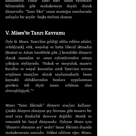
kanaattedir. Onun “Tanrı fikri” insan eylemleri 
bilimindeki gibi muhakemeye dayalı olarak 
dünyevidir. “Tanrı fikri” insan mantığın sınırlarında 
anlaşılır bir şeydir -başka türlüsü olamaz.
V. Mises’te Tanrı Kavramı
Öyle ki Mises, Tanrı’dan geldiği iddia edilen adalet, 
refah(rızık), etik, sosyoloji ve hatta liberal iktisadın 
(Bastiat ve Adam Smith’teki gibi…) kesinlikle dünyevi 
olarak insandan ve onun eylemlerinden ortaya 
çıktığını söylüyordu. “Hukuk ve meşruluk, manevi 
kurallar ve sosyal kurumlar artık Tanrı’nın sırrına 
erişilmez inançları olarak sayılamazlardı. İnsan 
kaynaklı olduklarından bunlara uygulanması 
gereken tek ölçüt insan refahına olan 
elverişliliğiydi.”
¹⁶
Mises “Tanrı fikrinde” dünyevi araçları kullanır. 
Çünkü dünyevi olmayan şey Nirvana gibi manevi bir 
sınıf veya dindarlık derecesi değildir. Mistik ve 
romantik bir hayal dünyasıdır. Öyleyse Mises için 
“dünyevi olmayan şey” nedir? İnsan fikrinin dışında 
muhakemenin sınırıdır. Dikkat edilirse eğer, Mises, 