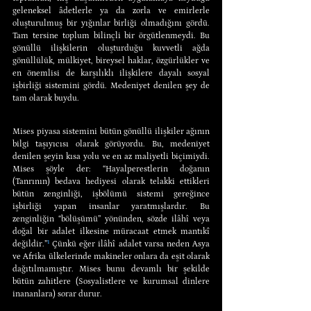
geleneksel âdetlerle ya da zorla ve emirlerle 
oluşturulmuş bir yığınlar birliği olmadığını gördü. 
Tam tersine toplum bilinçli bir örgütlenmeydi. Bu 
gönüllü ilişkilerin oluşturduğu kuvvetli ağda 
gönüllülük, mülkiyet, bireysel haklar, özgürlükler ve 
en önemlisi de karşılıklı ilişkilere dayalı sosyal 
işbirliği sistemini gördü. Medeniyet denilen şey de 
tam olarak buydu.
Mises piyasa sistemini bütün gönüllü ilişkiler ağının 
bilgi taşıyıcısı olarak görüyordu. Bu, medeniyet 
denilen şeyin kısa yolu ve en az maliyetli biçimiydi. 
Mises şöyle der: “Hayalperestlerin doğanın 
(Tanrının) bedava hediyesi olarak telakki ettikleri 
bütün zenginliği, işbölümü sistemi gereğince 
işbirliği yapan insanlar yaratmışlardır. Bu 
zenginliğin “bölüşümü” yönünden, sözde ilâhî veya 
doğal bir adalet ilkesine müracaat etmek mantıkî 
değildir.”
¹
 Çünkü eğer ilâhî adalet varsa neden Asya 
ve Afrika ülkelerinde makineler onlara da eşit olarak 
dağıtılmamıştır. Mises bunu devamlı bir şekilde 
bütün zahitlere (Sosyalistlere ve kurumsal dinlere 
inananlara) sorar durur.