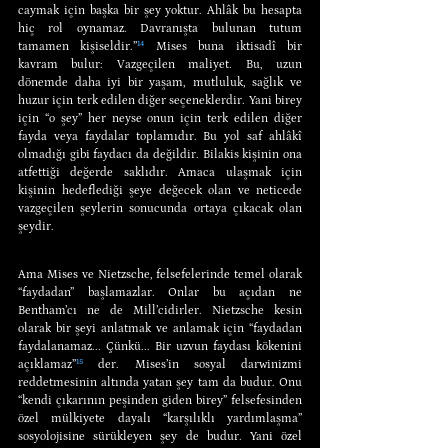
caymak için başka bir şey yoktur. Ahlâk bu hesapta 
hiç rol oynamaz. Davranışta bulunan tutum 
tamamen kişiseldir.”
¹⁴
 Mises buna iktisadî bir 
kavram bulur: Vazgeçilen maliyet. Bu, uzun 
dönemde daha iyi bir yaşam, mutluluk, sağlık ve 
huzur için terk edilen diğer seçeneklerdir. Yani birey 
için “o şey” her neyse onun için terk edilen diğer 
fayda veya faydalar toplamıdır. Bu yol saf ahlâkî 
olmadığı gibi faydacı da değildir. Bilakis kişinin ona 
atfettiği değerde saklıdır. Amaca ulaşmak için 
kişinin hedeflediği şeye değecek olan ve neticede 
vazgeçilen şeylerin sonucunda ortaya çıkacak olan 
şeydir.
Ama Mises ve Nietzsche, felsefelerinde temel olarak 
“faydadan” başlamazlar. Onlar bu açıdan ne 
Bentham’cı ne de Mill’cidirler. Nietzsche kesin 
olarak bir şeyi anlatmak ve anlamak için “faydadan 
faydalanamaz... Çünkü... Bir uzvun faydası kökenini 
açıklamaz”
¹⁵
 der. Mises’in sosyal darwinizmi 
reddetmesinin altında yatan şey tam da budur. Onu 
“kendi çıkarının peşinden giden birey” felsefesinden 
özel mülkiyete dayalı “karşılıklı yardımlaşma” 
sosyolojisine sürükleyen şey de budur. Yani özel 