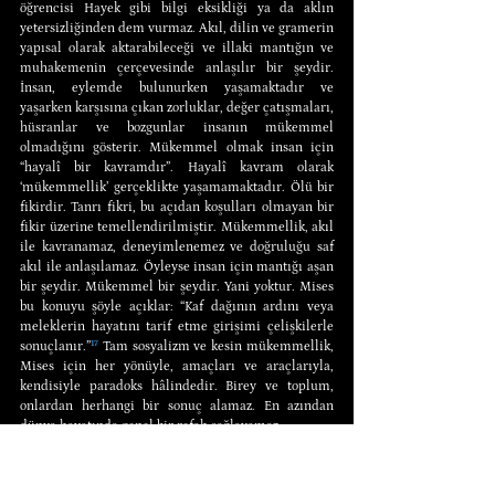
öğrencisi Hayek gibi bilgi eksikliği ya da aklın 
yetersizliğinden dem vurmaz. Akıl, dilin ve gramerin 
yapısal olarak aktarabileceği ve illaki mantığın ve 
muhakemenin çerçevesinde anlaşılır bir şeydir. 
İnsan, eylemde bulunurken yaşamaktadır ve 
yaşarken karşısına çıkan zorluklar, değer çatışmaları, 
hüsranlar ve bozgunlar insanın mükemmel 
olmadığını gösterir. Mükemmel olmak insan için 
“hayalî bir kavramdır”. Hayalî kavram olarak 
‘mükemmellik’ gerçeklikte yaşamamaktadır. Ölü bir 
fikirdir. Tanrı fikri, bu açıdan koşulları olmayan bir 
fikir üzerine temellendirilmiştir. Mükemmellik, akıl 
ile kavranamaz, deneyimlenemez ve doğruluğu saf 
akıl ile anlaşılamaz. Öyleyse insan için mantığı aşan 
bir şeydir. Mükemmel bir şeydir. Yani yoktur. Mises 
bu konuyu şöyle açıklar: “Kaf dağının ardını veya 
meleklerin hayatını tarif etme girişimi çelişkilerle 
sonuçlanır.”
¹⁷
 Tam sosyalizm ve kesin mükemmellik, 
Mises için her yönüyle, amaçları ve araçlarıyla, 
kendisiyle paradoks hâlindedir. Birey ve toplum, 
onlardan herhangi bir sonuç alamaz. En azından 
dünya hayatında genel bir refah sağlayamaz.
İnançlı birisi için huzur ve mutluluk, inandığı şeyde 