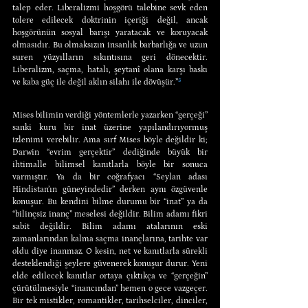
talep eder. Liberalizmi hoşgörü talebine sevk eden 
tolere edilecek doktrinin içeriği değil, ancak 
hoşgörünün sosyal barışı yaratacak ve koruyacak 
olmasıdır. Bu olmaksızın insanlık barbarlığa ve uzun 
suren yüzyılların sıkıntısına geri dönecektir. 
Liberalizm, saçma, hatalı, şeytanî olana karşı baskı 
ve kaba güç ile değil aklın silahı ile dövüşür.”
⁵
Mises bilimin verdiği yöntemlerle yazarken “gerçeği” 
sanki kuru bir inat üzerine yapılandırıyormuş 
izlenimi verebilir. Ama sırf Mises böyle değildir ki; 
Darwin “evrim gerçektir” dediğinde büyük bir 
ihtimalle bilimsel kanıtlarla böyle bir sonuca 
varmıştır. Ya da bir coğrafyacı “Seylan adası 
Hindistan’ın güneyindedir” derken aynı özgüvenle 
konuşur. Bu kendini bilme durumu bir “inat” ya da 
“bilinçsiz inanç” meselesi değildir. Bilim adamı fikri 
sabit değildir. Bilim adamı atalarının eski 
zamanlarından kalma saçma inançlarına, tarihte var 
oldu diye inanmaz. O kesin, net ve kanıtlarla sürekli 
desteklendiği şeylere güvenerek konuşur durur. Yeni 
elde edilecek kanıtlar ortaya çıktıkça ve “gerçeğin” 
çürütülmesiyle “inancından” hemen o gece vazgeçer. 
Bir tek mistikler, romantikler, tarihselciler, dinciler, 