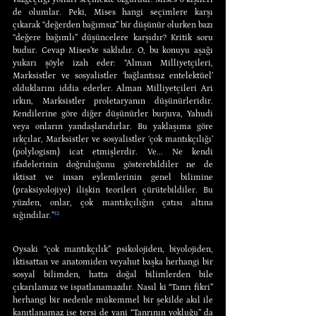
de olumlar. Peki, Mises hangi seçimlere karşı 
çıkarak “değerden bağımsız” bir düşünür olurken bazı 
“değere bağımlı” düşüncelere karşıdır? Kritik soru 
budur. Cevap Mises’te saklıdır. O, bu konuyu aşağı 
yukarı şöyle izah eder: “Alman Milliyetçileri, 
Marksistler ve sosyalistler ‘bağlantısız entelektüel’ 
olduklarını iddia ederler. Alman Milliyetçileri Ari 
ırkın, Marksistler proletaryanın düşünürleridir. 
Kendilerine göre diğer düşünürler burjuva, Yahudi 
veya onların yandaşlarıdırlar. Bu yaklaşıma göre 
ırkçılar, Marksistler ve sosyalistler ‘çok mantıkçılığı’ 
(polylogism) icat etmişlerdir. Ve... Ne kendi 
ifadelerinin doğruluğunu gösterebildiler ne de 
iktisat ve insan eylemlerinin genel bilimine 
(praksiyolojiye) ilişkin teorileri çürütebildiler. Bu 
yüzden, onlar, çok mantıkçılığın çatısı altına 
sığındılar.”
¹²
Oysaki “çok mantıkçılık” psikolojiden, biyolojiden, 
iktisattan ve anatomiden veyahut başka herhangi bir 
sosyal bilimden, hatta doğal bilimlerden bile 
çıkarılamaz ve ispatlanamazdır. Nasıl ki “Tanrı fikri” 
herhangi bir nedenle mükemmel bir şekilde akıl ile 
kanıtlanamaz ise tersi de yani “Tanrının yokluğu” da 