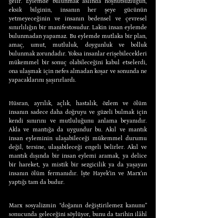
gelir. Eylemde bulunmak aslında hoşnutsuzluğun, 
eksik bilginin, insanın her şeye gücünün 
yetmeyeceğinin ve insanın bedensel ve çevresel 
sınırlılığın bir manifestosudur. Lakin insan eylemde 
bulunmadan yapamaz. Bu eylemde mutlaka bir plan, 
amaç, umut, mutluluk, doygunluk ve bolluk 
bulunmak zorundadır. Yoksa insanlar erişebilecekleri 
mükemmel bir sonuç olabileceğini kabul etselerdi, 
ona ulaşmak için nefes almadan koşar ve sonunda ne 
yapacaklarını şaşırırlardı.
Hüsran, ayrılık, açlık, hastalık, özlem ve ölüm 
insanın sadece daha doğruyu ve güzeli bulmak için 
kendi sınırını ve mutluluğunu anlama beyanıdır. 
Akla ve mantığa da uygundur bu. Akıl ve mantık 
insan eyleminin ulaşabileceği mükemmel durumu 
değil, tersine, ulaşabileceği engeli belirler. Akıl ve 
mantık dışında bir insan eylemi aramak, ya delice 
bir hareket, ya mistik bir sezgicilik ya da yaşayan 
insanın ölüm fermanıdır. İşte Hayek’in ve Marx’ın 
yaptığı tam da budur.
Marx sosyalizmin “doğanın değiştirilemez kanunu” 
sonucunda geleceğini söylüyor, bunu da tarihin ilâhî 