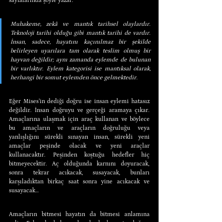
sayfalarında şöyle yazar:
Muhakeme, zekâ ve mantık tarihsel olaylardır. 
Teknoloji tarihi olduğu gibi mantık tarihi de vardır. 
İnsan, sadece, hayatını kaçınılmaz bir şekilde 
belirleyen uyarılara tam olarak teslim olmuş bir 
hayvan değildir; aynı zamanda eylemde de bulunan 
bir varlıktır. Eylem kategorisi ise mantıksal olarak, 
herhangi bir somut eylemden önce gelmektedir.
Eğer Mises’in dediği doğru ise insan eylemi hatasız 
değildir. İnsan doğruyu ve gerçeği aramaya çıkar. 
Amaçlarına ulaşmak için araç kullanan ve böylece 
bu amaçların ve araçların doğruluğu veya 
yanlışlığını sürekli sınayan insan, sürekli yeni 
amaçlar peşinde olacak ve yeni araçlar 
kullanacaktır. Peşinden koştuğu hedefler hiç 
bitmeyecektir. Aç olduğunda karnını doyuracak, 
sonra tekrar acıkacak, susayacak, bunları 
karşıladıktan birkaç saat sonra yine acıkacak ve 
susayacak…
Amaçların bitmesi hayatın da bitmesi anlamına 