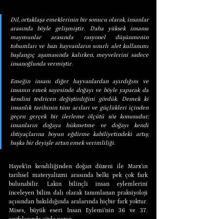
Dil, ortaklaşa emeklerinin bir sonucu olarak, insanlar 
arasında böyle gelişmiştir. Daha yüksek insansı 
maymunlar arasında rasyonel düşünmenin 
tohumları ve bazı hayvanların sınırlı alet kullanımı 
başlangıç aşamasında kalırken, meyvelerini sadece 
insanoğlunda vermiştir.
Emeğin insanı diğer hayvanlardan ayırdığını ve 
insanın emek sayesinde doğayı ve böyle yaparak da 
kendini tedricen değiştirdiğini gördük. Demek ki 
insanlık tarihinin tüm acıları ve güçlükleri içinden 
geçen gerçek bir ilerleme ölçütü söz konusudur; 
insanların doğaya hükmetme ve doğayı kendi 
ihtiyaçlarına boyun eğdirme kabiliyetindeki artış; 
başka bir deyişle artan emek verimliliği.
Hayek’in kendiliğinden doğan düzeni ile Marx’ın 
tarihsel materyalizmi arasında belki pek çok fark 
bulunabilir. Lakin bilinçli insan eylemlerini 
inceleyen bilim dalı olarak tanımlanan praksiyoloji 
açısından bakıldığında aralarında hiçbir fark yoktur. 
Mises, büyük eseri İnsan Eylemi’nin 36 ve 37. 