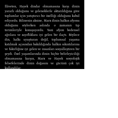
İlâveten, Hayek dindar olmamasına karşı dinin 
yararlı olduğunu ve geleneklerle aktarıldığına göre 
toplumlar için yatıştırıcı bir özelliği olduğunu kabul 
ediyordu. Bilinenin aksine, Marx dinin halkın afyonu 
olduğunu söylerken aslında o zamanın tıp 
terimleriyle konuşuyordu. Yani afyon bedensel 
ağrılara ve zayıflıklara iyi gelen bir ilaçtı. Böylece 
din, halkı uyuşturan değil, toplumsal yaşama 
katılmak açısından bakıldığında halkın sıkıntılarına 
ve fakirliğine iyi gelen ve insanları sosyalleştiren bir 
şeydi. Özel yaşamlarında dinin hiçbir belirleyiciliği 
olmamasına karşın, Marx ve Hayek sosyolojik 
felsefelerinde dinin doğasını ve gücünü çok iyi 
kullandılar.
İlginç bir husus olarak, devlet konusunda ikisinin de 
iyi ve kötü devlet tanımı vardı. Marx için kötü devlet, 
devletin burjuva sınıfının elinde olduğu ve 
hükümetin yönetici sınıf yoluyla diğer sınıfları 
sömürdüğü devletti. İyi devlet ise proletarya 
diktatörlüğüydü. Marx için sömürü yöneten ve 
yönetilen arasında değildi. Enternasyonal 
toplantılarında Proudhoncular ve Bakuninciler ile 