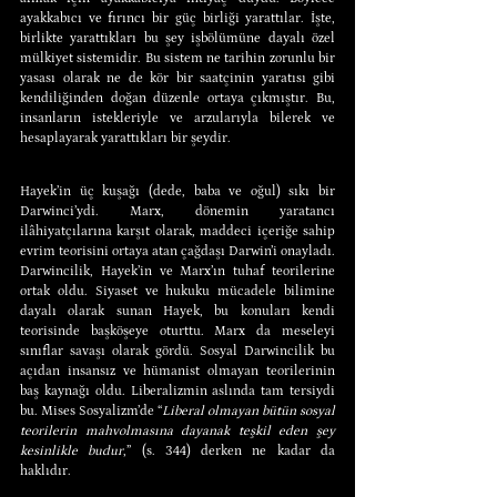
ayakkabıcı ve fırıncı bir güç birliği yarattılar. İşte, 
birlikte yarattıkları bu şey işbölümüne dayalı özel 
mülkiyet sistemidir. Bu sistem ne tarihin zorunlu bir 
yasası olarak ne de kör bir saatçinin yaratısı gibi 
kendiliğinden doğan düzenle ortaya çıkmıştır. Bu, 
insanların istekleriyle ve arzularıyla bilerek ve 
hesaplayarak yarattıkları bir şeydir.
Hayek’in üç kuşağı (dede, baba ve oğul) sıkı bir 
Darwinci’ydi. Marx, dönemin yaratancı 
ilâhiyatçılarına karşıt olarak, maddeci içeriğe sahip 
evrim teorisini ortaya atan çağdaşı Darwin’i onayladı. 
Darwincilik, Hayek’in ve Marx’ın tuhaf teorilerine 
ortak oldu. Siyaset ve hukuku mücadele bilimine 
dayalı olarak sunan Hayek, bu konuları kendi 
teorisinde başköşeye oturttu. Marx da meseleyi 
sınıflar savaşı olarak gördü. Sosyal Darwincilik bu 
açıdan insansız ve hümanist olmayan teorilerinin 
baş kaynağı oldu. Liberalizmin aslında tam tersiydi 
bu. Mises Sosyalizm’de “
Liberal olmayan bütün sosyal 
teorilerin mahvolmasına dayanak teşkil eden şey 
kesinlikle budur
,” (s. 344) derken ne kadar da 
haklıdır.