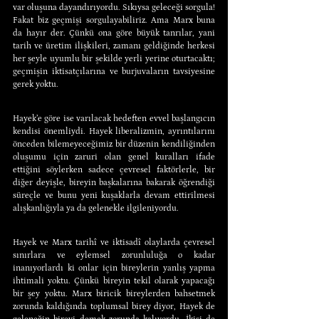
var oluşuna dayandırıyordu. Sıkıysa geleceği sorgula! 
Fakat biz geçmişi sorgulayabiliriz. Ama Marx buna 
da hayır der. Çünkü ona göre büyük tanrılar, yani 
tarih ve üretim ilişkileri, zamanı geldiğinde herkesi 
her şeyle uyumlu bir şekilde yerli yerine oturtacaktı; 
geçmişin iktisatçılarına ve burjuvaların tavsiyesine 
gerek yoktu.
Hayek’e göre ise varılacak hedeften evvel başlangıcın 
kendisi önemliydi. Hayek liberalizmin, ayrıntılarını 
önceden bilemeyeceğimiz bir düzenin kendiliğinden 
oluşumu için zaruri olan genel kuralları ifade 
ettiğini söylerken sadece çevresel faktörlerle, bir 
diğer deyişle, bireyin başkalarına bakarak öğrendiği 
süreçle ve bunu yeni kuşaklarla devam ettirilmesi 
alışkanlığıyla ya da gelenekle ilgileniyordu.
Hayek ve Marx tarihî ve iktisadî olaylarda çevresel 
sınırlara ve eylemsel zorunluluğa o kadar 
inanıyorlardı ki onlar için bireylerin yanlış yapma 
ihtimali yoktu. Çünkü bireyin tekil olarak yapacağı 
bir şey yoktu. Marx biricik bireylerden bahsetmek 
zorunda kaldığında toplumsal birey diyor, Hayek de 