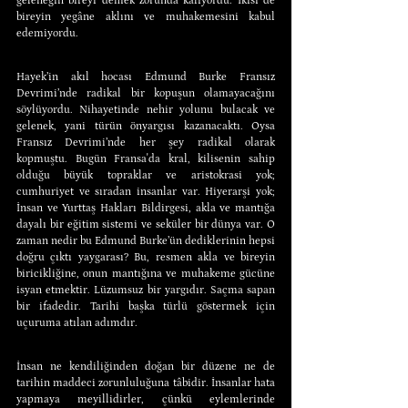
geleneğin bireyi demek zorunda kalıyordu. İkisi de 
bireyin yegâne aklını ve muhakemesini kabul 
edemiyordu.
Hayek’in akıl hocası Edmund Burke Fransız 
Devrimi’nde radikal bir kopuşun olamayacağını 
söylüyordu. Nihayetinde nehir yolunu bulacak ve 
gelenek, yani türün önyargısı kazanacaktı. Oysa 
Fransız Devrimi’nde her şey radikal olarak 
kopmuştu. Bugün Fransa'da kral, kilisenin sahip 
olduğu büyük topraklar ve aristokrasi yok; 
cumhuriyet ve sıradan insanlar var. Hiyerarşi yok; 
İnsan ve Yurttaş Hakları Bildirgesi, akla ve mantığa 
dayalı bir eğitim sistemi ve seküler bir dünya var. O 
zaman nedir bu Edmund Burke’ün dediklerinin hepsi 
doğru çıktı yaygarası? Bu, resmen akla ve bireyin 
biricikliğine, onun mantığına ve muhakeme gücüne 
isyan etmektir. Lüzumsuz bir yargıdır. Saçma sapan 
bir ifadedir. Tarihi başka türlü göstermek için 
uçuruma atılan adımdır.
İnsan ne kendiliğinden doğan bir düzene ne de 
tarihin maddeci zorunluluğuna tâbidir. İnsanlar hata 
yapmaya meyillidirler, çünkü eylemlerinde 