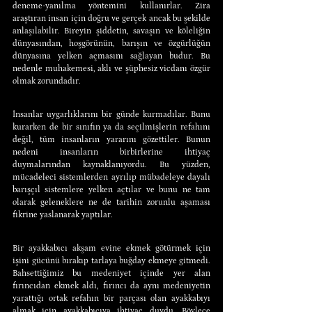
deneme-yanılma yöntemini kullanırlar. Zira 
araştıran insan için doğru ve gerçek ancak bu şekilde 
anlaşılabilir. Bireyin şiddetin, savaşın ve köleliğin 
dünyasından, hoşgörünün, barışın ve özgürlüğün 
dünyasına yelken açmasını sağlayan budur. Bu 
nedenle muhakemesi, aklı ve şüphesiz vicdanı özgür 
olmak zorundadır.
İnsanlar uygarlıklarını bir günde kurmadılar. Bunu 
kurarken de bir sınıfın ya da seçilmişlerin refahını 
değil, tüm insanların yararını gözettiler. Bunun 
nedeni insanların birbirlerine ihtiyaç 
duymalarından kaynaklanıyordu. Bu yüzden, 
mücadeleci sistemlerden ayrılıp mübadeleye dayalı 
barışçıl sistemlere yelken açtılar ve bunu ne tam 
olarak geleneklere ne de tarihin zorunlu aşaması 
fikrine yaslanarak yaptılar.
Bir ayakkabıcı akşam evine ekmek götürmek için 
işini gücünü bırakıp tarlaya buğday ekmeye gitmedi. 
Bahsettiğimiz bu medeniyet içinde yer alan 
fırıncıdan ekmek aldı, fırıncı da aynı medeniyetin 
yarattığı ortak refahın bir parçası olan ayakkabıyı 
almak için ayakkabıcıya ihtiyaç duydu. Böylece 