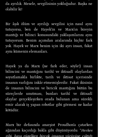
da ayrılık. Mesele, sevgilisinin yokluğudur. Başka ne 
olabilir ki!
Bir âşık ölüm ve ayrılığı sevgilisi için nasıl aynı 
tutuyorsa, ben de Hayek’in ve Marx’ın bireyin 
mantığı ve bilinci konusundaki yaklaşımlarını aynı 
tutuyorum. Benim açımdan aralarında hiçbir fark 
yok. Hayek ve Marx benim için iki ayrı insan, fakat 
aynı kümenin elemanları.
Hayek ya da Marx (ne fark eder, söyle!) insan 
bilincini ve mantığını tarihî ve iktisadî olaylardan 
soyutlamakla birlikte, tarih ve iktisat içerisinde 
insanın varlığını inkâr etmemişlerdir. Fakat ikisinin 
de insanın bilincini ve biricik mantığını bütün bu 
süreçlerde unutması, bunları tarihî ve iktisadî 
olaylar gerçekleşirken orada bulunan ama sürekli 
emir alarak iş yapan robotlar gibi görmesi ne kadar 
kötüdür.
Marx bir defasında anarşist Proudhon’a çatarken 
ağzından kaçırdığı bakla gibi düşünüyordu: “
Herkes 
gibi, hava güzelken birçok insanın yürüyüşe çıktığı 