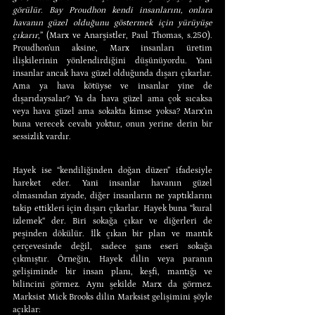
görülür. Bay Proudhon kendi insanlarını, onlara 
havanın güzel olduğunu göstermek için yürüyüşe 
çıkarır
,” (Marx ve Anarşistler, Paul Thomas, s.250). 
Proudhon’un aksine, Marx insanları üretim 
ilişkilerinin yönlendirdiğini düşünüyordu. Yani 
insanlar ancak hava güzel olduğunda dışarı çıkarlar. 
Ama ya hava kötüyse ve insanlar yine de 
dışarıdaysalar? Ya da hava güzel ama çok sıcaksa 
veya hava güzel ama sokakta kimse yoksa? Marx’ın 
buna verecek cevabı yoktur, onun yerine derin bir 
sessizlik vardır.
Hayek ise “kendiliğinden doğan düzen” ifadesiyle 
hareket eder. Yani insanlar havanın güzel 
olmasından ziyade, diğer insanların ne yaptıklarını 
takip ettikleri için dışarı çıkarlar. Hayek buna “kural 
izlemek“ der. Biri sokağa çıkar ve diğerleri de 
peşinden dökülür. İlk çıkan bir plan ve mantık 
çerçevesinde değil, sadece şans eseri sokağa 
çıkmıştır. Örneğin, Hayek dilin veya paranın 
gelişiminde bir insan planı, keşfi, mantığı ve 
bilincini görmez. Aynı şekilde Marx da görmez. 
Marksist Mick Brooks dilin Marksist gelişimini şöyle 
açıklar: