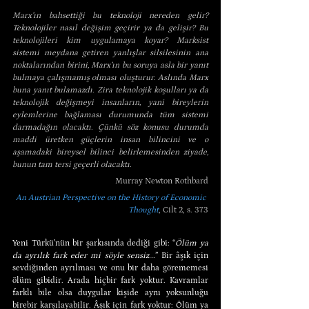
Marx’ın bahsettiği bu teknoloji nereden gelir? 
Teknolojiler nasıl değişim geçirir ya da gelişir? Bu 
teknolojileri kim uygulamaya koyar? Marksist 
sistemi meydana getiren yanlışlar silsilesinin ana 
noktalarından birini, Marx’ın bu soruya asla bir yanıt 
bulmaya çalışmamış olması oluşturur. Aslında Marx 
buna yanıt bulamazdı. Zira teknolojik koşulları ya da 
teknolojik değişmeyi insanların, yani bireylerin 
eylemlerine bağlaması durumunda tüm sistemi 
darmadağın olacaktı. Çünkü söz konusu durumda 
maddi üretken güçlerin insan bilincini ve o 
aşamadaki bireysel bilinci belirlemesinden ziyade, 
bunun tam tersi geçerli olacaktı.
Murray Newton Rothbard
An Austrian Perspective on the History of Economic 
Thought
, Cilt 2, s. 373
Yeni Türkü’nün bir şarkısında dediği gibi: “
Ölüm ya 
da ayrılık fark eder mi söyle sensiz...
” Bir âşık için 
sevdiğinden ayrılması ve onu bir daha görememesi 
ölüm gibidir. Arada hiçbir fark yoktur. Kavramlar 
farklı bile olsa duygular kişide aynı yoksunluğu 
birebir karşılayabilir. Âşık için fark yoktur: Ölüm ya 