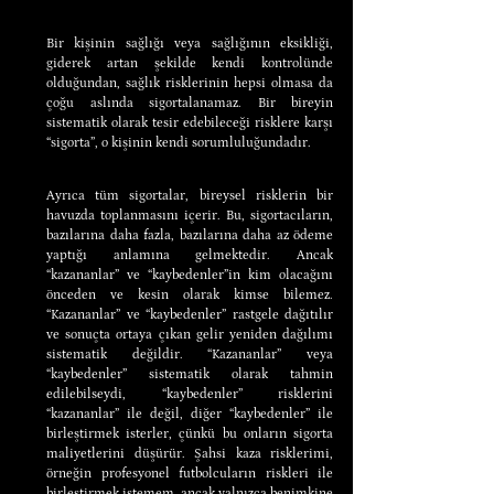
Bir kişinin sağlığı veya sağlığının eksikliği, 
giderek artan şekilde kendi kontrolünde 
olduğundan, sağlık risklerinin hepsi olmasa da 
çoğu aslında sigortalanamaz. Bir bireyin 
sistematik olarak tesir edebileceği risklere karşı 
“sigorta”, o kişinin kendi sorumluluğundadır.
Ayrıca tüm sigortalar, bireysel risklerin bir 
havuzda toplanmasını içerir. Bu, sigortacıların, 
bazılarına daha fazla, bazılarına daha az ödeme 
yaptığı anlamına gelmektedir. Ancak 
“kazananlar” ve “kaybedenler”in kim olacağını 
önceden ve kesin olarak kimse bilemez. 
“Kazananlar” ve “kaybedenler” rastgele dağıtılır 
ve sonuçta ortaya çıkan gelir yeniden dağılımı 
sistematik değildir. “Kazananlar” veya 
“kaybedenler” sistematik olarak tahmin 
edilebilseydi, “kaybedenler” risklerini 
“kazananlar” ile değil, diğer “kaybedenler” ile 
birleştirmek isterler, çünkü bu onların sigorta 
maliyetlerini düşürür. Şahsi kaza risklerimi, 
örneğin profesyonel futbolcuların riskleri ile 
birleştirmek istemem, ancak yalnızca benimkine 