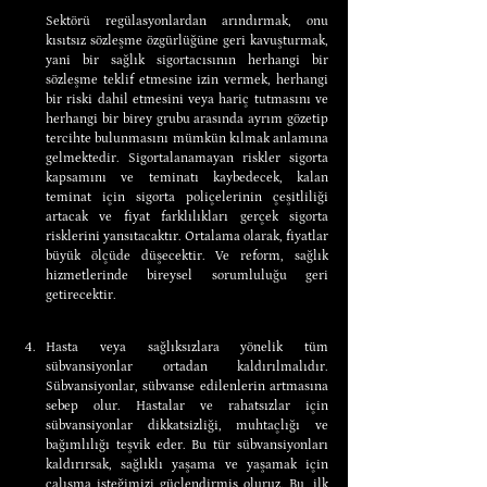
Sektörü regülasyonlardan arındırmak, onu 
kısıtsız sözleşme özgürlüğüne geri kavuşturmak, 
yani bir sağlık sigortacısının herhangi bir 
sözleşme teklif etmesine izin vermek, herhangi 
bir riski dahil etmesini veya hariç tutmasını ve 
herhangi bir birey grubu arasında ayrım gözetip 
tercihte bulunmasını mümkün kılmak anlamına 
gelmektedir. Sigortalanamayan riskler sigorta 
kapsamını ve teminatı kaybedecek, kalan 
teminat için sigorta poliçelerinin çeşitliliği 
artacak ve fiyat farklılıkları gerçek sigorta 
risklerini yansıtacaktır. Ortalama olarak, fiyatlar 
büyük ölçüde düşecektir. Ve reform, sağlık 
hizmetlerinde bireysel sorumluluğu geri 
getirecektir.
Hasta veya sağlıksızlara yönelik tüm 
sübvansiyonlar ortadan kaldırılmalıdır. 
Sübvansiyonlar, sübvanse edilenlerin artmasına 
sebep olur. Hastalar ve rahatsızlar için 
sübvansiyonlar dikkatsizliği, muhtaçlığı ve 
bağımlılığı teşvik eder. Bu tür sübvansiyonları 
kaldırırsak, sağlıklı yaşama ve yaşamak için 
çalışma isteğimizi güçlendirmiş oluruz. Bu, ilk 