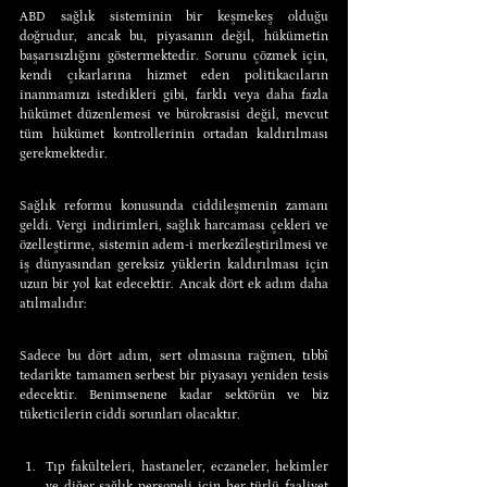
ABD sağlık sisteminin bir keşmekeş olduğu 
doğrudur, ancak bu, piyasanın değil, hükümetin 
başarısızlığını göstermektedir. Sorunu çözmek için, 
kendi çıkarlarına hizmet eden politikacıların 
inanmamızı istedikleri gibi, farklı veya daha fazla 
hükümet düzenlemesi ve bürokrasisi değil, mevcut 
tüm hükümet kontrollerinin ortadan kaldırılması 
gerekmektedir.
Sağlık reformu konusunda ciddileşmenin zamanı 
geldi. Vergi indirimleri, sağlık harcaması çekleri ve 
özelleştirme, sistemin adem-i merkezîleştirilmesi ve 
iş dünyasından gereksiz yüklerin kaldırılması için 
uzun bir yol kat edecektir. Ancak dört ek adım daha 
atılmalıdır:
Sadece bu dört adım, sert olmasına rağmen, tıbbî 
tedarikte tamamen serbest bir piyasayı yeniden tesis 
edecektir. Benimsenene kadar sektörün ve biz 
tüketicilerin ciddi sorunları olacaktır.
Tıp fakülteleri, hastaneler, eczaneler, hekimler 
ve diğer sağlık personeli için her türlü faaliyet 