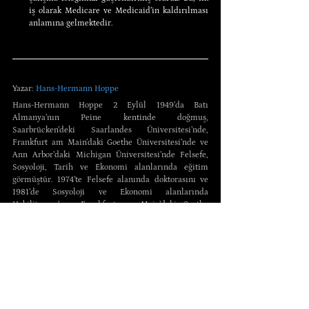
iş olarak Medicare ve Medicaid’in kaldırılması 
anlamına gelmektedir.
Yazar: 
Hans-Hermann Hoppe
Hans-Hermann Hoppe 2 Eylül 1949’da Batı 
Almanya’nın Peine kentinde doğmuş, 
Saarbrücken’deki Saarlandes Üniversitesi’nde, 
Frankfurt am Main’daki Goethe Üniversitesi’nde ve 
Ann Arbor’daki Michigan Üniversitesi’nde Felsefe, 
Sosyoloji, Tarih ve Ekonomi alanlarında eğitim 
görmüştür. 1974’te Felsefe alanında doktorasını ve 
1981’de Sosyoloji ve Ekonomi alanlarında 
Habilitasyon’unu Frankfurt am Main’daki Goethe 
Üniversitesi’nden almıştır. Çeşitli Alman 
üniversitelerinin yanı sıra Bologna, İtalya’daki Johns 
Hopkins Üniversitesi Bologna İleri Uluslararası 
Çalışmalar Merkezi’nde ders vermiştir. 1986 yılında 
Murray Rothbard’ın yanında çalışmak üzere 
Almanya’dan Amerika Birleşik Devletleri’ne göç edip 
Rothbard’ın Ocak 1995’teki vefatına kadar yakın 
çalışma arkadaşı olarak kalmıştır. Avusturya 