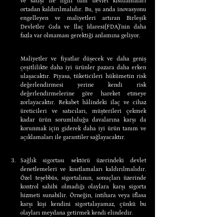
ve satışı ile ilgili tüm devlet kısıtlamaları 
ortadan kaldırılmalıdır. Bu, şu anda inovasyonu 
engelleyen ve maliyetleri artıran Birleşik 
Devletler Gıda ve İlaç İdaresi(FDA)’nin daha 
fazla var olmaması gerektiği anlamına geliyor.
Maliyetler ve fiyatlar düşecek ve daha geniş 
çeşitlilikte daha iyi ürünler pazara daha erken 
ulaşacaktır. Piyasa, tüketicileri hükümetin risk 
değerlendirmesi yerine kendi risk 
değerlendirmelerine göre hareket etmeye 
zorlayacaktır. Rekabet hâlindeki ilaç ve cihaz 
üreticileri ve satıcıları, müşterileri çekmek 
kadar ürün sorumluluğu davalarına karşı da 
korunmak için giderek daha iyi ürün tanım ve 
açıklamaları ile garantiler sağlayacaktır.
Sağlık sigortası sektörü üzerindeki devlet 
denetlemeleri ve kısıtlamaları kaldırılmalıdır. 
Özel teşebbüs, sigortalının, sonuçları üzerinde 
kontrol sahibi olmadığı olaylara karşı sigorta 
hizmeti sunabilir. Örneğin, intihara veya iflasa 
karşı kişi kendini sigortalayamaz, çünkü bu 
olayları meydana getirmek kendi elindedir.