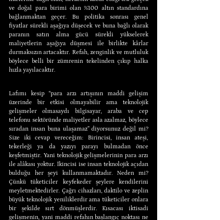
ve doğal para birimi olan %100 altın standardına 
bağlanmaktan geçer. Bu politika sonrası genel 
fiyatlar sürekli aşağıya düşecek ve buna bağlı olarak 
paranın satın alma gücü sürekli yükselerek 
maliyetlerin aşağıya düşmesi ile birlikte kârlar 
durmaksızın artacaktır. Refah, zenginlik ve mutluluk 
böylece belli bir zümrenin tekelinden çıkıp halka 
hızla yayılacaktır.
Lafımı kesip “para arzı artışının maddi gelişim 
üzerinde bir etkisi olmayabilir ama teknolojik 
gelişmeler olmasaydı bilgisayar, araba ve cep 
telefonu sektöründe maliyetler asla azalmaz, böylece 
sıradan insan buna ulaşamaz” diyorsunuz değil mi? 
Size iki cevap vereceğim: Birincisi, insan ateşi, 
tekerleği ya da yazıyı parayı bulmadan önce 
keşfetmiştir. Yani teknolojik gelişmelerinin para arzı 
ile alâkası yoktur. İkincisi ise insan teknolojik açıdan 
bulduğu her şeyi kullanmamaktadır. Neden mi? 
Çünkü tüketiciler keyfekeder şeylere kendilerini 
meyletmektedirler. Çağrı cihazları, daktilo ve zeplin 
büyük teknolojik yeniliklerdir ama tüketiciler onlara 
bir şekilde sırt dönmüşlerdir. Kısacası iktisadi 
gelişmenin, yani maddi refahın başlangıç noktası ne 