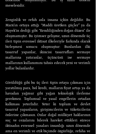
dönemde oluşmamıştır. Bu iş uzun dönem 
meselesidir.
Zenginlik ve refah asla insana içkin değildir. Bu 
Marx’ın ortaya attığı “Maddi üretken güçler” ya da 
Hayek’in dediği gibi “Kendiliğinden doğan düzen” ile 
oluşmamıştır. Bu iyimser gelişme, uzun dönemde üç 
ileri tipin evrensel iktisat ilkeleriyle farkında olarak 
birleşmesi sonucu oluşmuştur: Bunlardan ilki 
tasarruf yapanlar, ikincisi tasarrufları sermaye 
mallarına yatıranlar, üçüncüsü ise sermaye 
mallarının kullanımını tahsis edecek yeni ve verimli 
yollar bulanlardır.
Görüldüğü gibi bu üç ileri tipin ortaya çıkması için 
yaratılmış para, bol kredi, malların fiyat artışı ya da 
havadan yağmur gibi yağan teknolojik ilerleme 
gerekmez. Toplumsal ve yasal engellerin ortadan 
kalkması yeterlidir. Yeter ki toplum ve devlet 
tasarruf yapanların, girişimcilerin ve tüketicilerin 
önlerine çıkmasın. Onlar doğal mülkiyet haklarının 
suç ve cezalarını bilerek hareket ettikleri sürece 
iktisadın evrensel yasaları insanlığı uzun dönemde 
ama en verimli ve etik biçimde özgürlüğe, refaha ve 