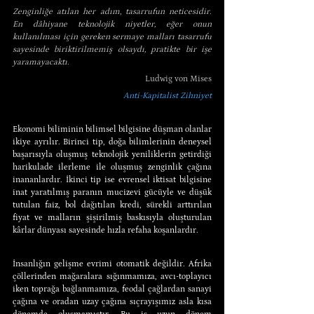
Zenginliğe atılan her adım, tasarrufun neticesidir. 
En dâhiyane teknolojik niyetler, eğer onun 
kullanılması için gereken sermaye malları tasarrufu 
sayesinde biriktirilmemiş olsaydı, pratikte bir işe 
yaramayacaktı.
Ludwig von Mises
Anti-Kapitalist Zihniyet
Ekonomi biliminin bilimsel bilgisine düşman olanlar 
ikiye ayrılır. Birinci tip, doğa bilimlerinin deneysel 
başarısıyla oluşmuş teknolojik yeniliklerin getirdiği 
harikulade ilerleme ile oluşmuş zenginlik çağına 
inananlardır. İkinci tip ise evrensel iktisat bilgisine 
inat yaratılmış paranın mucizevi gücüyle ve düşük 
tutulan faiz, bol dağıtılan kredi, sürekli arttırılan 
fiyat ve malların şişirilmiş baskısıyla oluşturulan 
kârlar dünyası sayesinde hızla refaha koşanlardır.
İnsanlığın gelişme evrimi otomatik değildir. Afrika 
çöllerinden mağaralara sığınmamıza, avcı-toplayıcı 
iken toprağa bağlanmamıza, feodal çağlardan sanayi 
çağına ve oradan uzay çağına sıçrayışımız asla kısa 