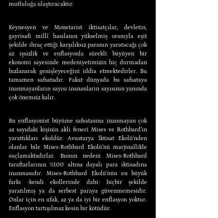
mutluluğa ulaştıracaktır.
Keynesyen ve Monetarist iktisatçılar, devletin, 
gayrisafi millî hasılanın yükselmiş oranıyla eşit 
şekilde ihraç ettiği karşılıksız paranın yaratacağı çok 
az işsizlik ve enflasyonla sürekli büyüyen bir 
ekonomi sayesinde medeniyetimizin hiç durmadan 
hızlanarak genişleyeceğini iddia etmektedirler. Bu 
tamamen safsatadır. Fakat dünyada bu safsataya 
inanmayanların sayısı inananların sayısının yanında 
çok önemsiz kalır.
Bu enflasyonist büyüme safsatasına inanmayan çok 
az sayıdaki kişinin akli feneri Mises ve Rothbard’ın 
yarattıkları ekoldür. Avusturya İktisat Ekolü’nden 
olanlar bile Mises-Rothbard Ekolü’nü marjinallikle 
suçlamaktadırlar. Bunun nedeni Mises-Rothbard 
taraftarlarının %100 altına dayalı para iktisadına 
inanmasıdır. Mises-Rothbard Ekolü’nün en büyük 
farkı -kendi ekollerinde dahi- hiçbir şekilde 
yaratılmış ya da serbest paraya güvenmemesidir. 
Onlar için en ufak, az ya da iyi bir enflasyon yoktur. 
Enflasyon tartışılmaz kesin bir kötüdür.