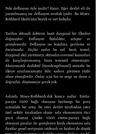
Peki deflasyon öyle midir? Hayır. Eğer devlet eli ile 
yaratılmamış ise deflasyon mutlak iyidir. Bu Mises-
Rothbard Ekolü’nün büyük ve net farkıdır.
Tarihin iktisadi doktrini basit duygusal bir ilkeden 
doğmuştur. Enflasyon fazlalıktır, artıştır ve 
genişlemedir. Deflasyon ise bozulma, gerileme ve 
daralmadır. Hiçbir aydın bu saf, basit, temel, 
duygusal akıl yürütmeyi iktisadın evrensel kanunları 
ile karşılaştırmamış, buna tenezzül etmemiştir. 
Aksiyomatik dedüktif (tümdengelimsel) metodu bu 
ilkeye uyarlamamıştır bile; sadece görünen yüzle 
idare etmişlerdir. Onlar için his ve sezgi ne derse o 
doğrudur, düşünmeye gerek yok.
Aslında Mises-Rothbardcılık kısaca şudur: Emtia-
paraya %100 bağlı olmayan herhangi bir para 
arzındaki bir artış -bu ister devlet tarafından ister 
özel sektör tarafından olsun- asla ekonominin itici 
gücü olamaz. Çünkü %100 emtia-paraya bağlı 
olmayan paralar ile genişleyen kredi ekonomisi asla 
fiyatlar genel seviyesini istikrarlı ve faizleri de düşük 