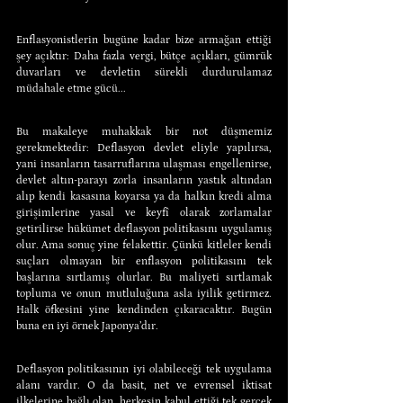
Enflasyonistlerin bugüne kadar bize armağan ettiği 
şey açıktır: Daha fazla vergi, bütçe açıkları, gümrük 
duvarları ve devletin sürekli durdurulamaz 
müdahale etme gücü...
Bu makaleye muhakkak bir not düşmemiz 
gerekmektedir: Deflasyon devlet eliyle yapılırsa, 
yani insanların tasarruflarına ulaşması engellenirse, 
devlet altın-parayı zorla insanların yastık altından 
alıp kendi kasasına koyarsa ya da halkın kredi alma 
girişimlerine yasal ve keyfî olarak zorlamalar 
getirilirse hükümet deflasyon politikasını uygulamış 
olur. Ama sonuç yine felakettir. Çünkü kitleler kendi 
suçları olmayan bir enflasyon politikasını tek 
başlarına sırtlamış olurlar. Bu maliyeti sırtlamak 
topluma ve onun mutluluğuna asla iyilik getirmez. 
Halk öfkesini yine kendinden çıkaracaktır. Bugün 
buna en iyi örnek Japonya’dır.
Deflasyon politikasının iyi olabileceği tek uygulama 
alanı vardır. O da basit, net ve evrensel iktisat 
ilkelerine bağlı olan, herkesin kabul ettiği tek gerçek 