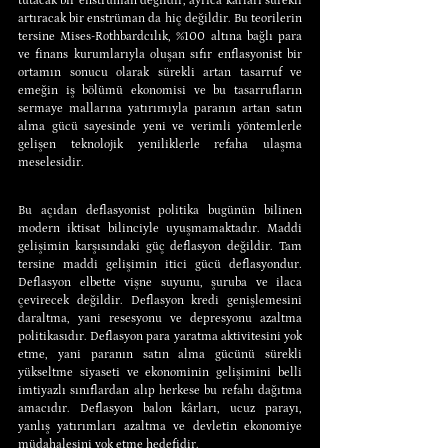
tutacak bir enstrüman değildir; ayrıca kârları sürekli 
artıracak bir enstrüman da hiç değildir. Bu teorilerin 
tersine Mises-Rothbardcılık, %100 altına bağlı para 
ve finans kurumlarıyla oluşan sıfır enflasyonist bir 
ortamın sonucu olarak sürekli artan tasarruf ve 
emeğin iş bölümü ekonomisi ve bu tasarrufların 
sermaye mallarına yatırımıyla paranın artan satın 
alma gücü sayesinde yeni ve verimli yöntemlerle 
gelişen teknolojik yeniliklerle refaha ulaşma 
meselesidir.
Bu açıdan deflasyonist politika bugünün bilinen 
modern iktisat bilinciyle uyuşmamaktadır. Maddi 
gelişimin karşısındaki güç deflasyon değildir. Tam 
tersine maddi gelişimin itici gücü deflasyondur. 
Deflasyon elbette vişne suyunu, şuruba ve ilaca 
çevirecek değildir. Deflasyon kredi genişlemesini 
daraltma, yani resesyonu ve depresyonu azaltma 
politikasıdır. Deflasyon para yaratma aktivitesini yok 
etme, yani paranın satın alma gücünü sürekli 
yükseltme siyaseti ve ekonominin gelişimini belli 
imtiyazlı sınıflardan alıp herkese bu refahı dağıtma 
amacıdır. Deflasyon balon kârları, ucuz parayı, 
yanlış yatırımları azaltma ve devletin ekonomiye 
müdahalesini yok etme hedefidir.