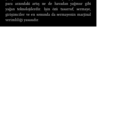
para arzındaki artış ne de havadan yağmur gibi 
yağan teknolojilerdir. İşin özü tasarruf, sermaye, 
girişimciler ve en sonunda da sermayenin marjinal 
verimliliği yasasıdır.
İktisadın evrensel ilkeleri üzerine kafa yormayanlar 
için ekonomi zor, karanlık ve boğucu bir bilimdir. 
İktisat asla doğal bilimlerdeki gibi deneysel, 
gözlemsel ve istatistikî bilgiyle anlaşılacak bir şey 
değildir. İktisat insanın hür tercihlerini mantıksal 
çıkarımlarla desteklemenin bilimidir. Burada 
önemli olan, gönüllü oluşturulan şeylerin insan 
doğasına içkin olmasıdır.
Makalenin konusu olan deflasyon bütün çağların 
iktisadi şeytanı olsa da o aslında gerçek bir 
kurtarıcıdır. Deflasyon uzun dönemde insanlığın 
yarattığı medeniyetin en büyük harçlarından biridir. 
Artan üretim yanında düşen maliyetler ve bunun 
neticesi olarak toplam talebi karşılamak için sürekli 
düşen fiyatlar ama hiç düşmeyen kârlar meselesi 
tamamen deflasyonun iyiliğine işaret etmektedir. İş, 
gönüllü olmuş ise ballı kaymaktır.