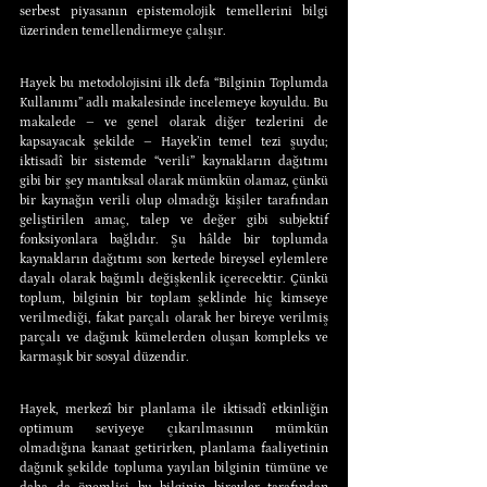
serbest piyasanın epistemolojik temellerini bilgi 
üzerinden temellendirmeye çalışır.
Hayek bu metodolojisini ilk defa “Bilginin Toplumda 
Kullanımı” adlı makalesinde incelemeye koyuldu. Bu 
makalede – ve genel olarak diğer tezlerini de 
kapsayacak şekilde – Hayek’in temel tezi şuydu; 
iktisadî bir sistemde “verili” kaynakların dağıtımı 
gibi bir şey mantıksal olarak mümkün olamaz, çünkü 
bir kaynağın verili olup olmadığı kişiler tarafından 
geliştirilen amaç, talep ve değer gibi subjektif 
fonksiyonlara bağlıdır. Şu hâlde bir toplumda 
kaynakların dağıtımı son kertede bireysel eylemlere 
dayalı olarak bağımlı değişkenlik içerecektir. Çünkü 
toplum, bilginin bir toplam şeklinde hiç kimseye 
verilmediği, fakat parçalı olarak her bireye verilmiş 
parçalı ve dağınık kümelerden oluşan kompleks ve 
karmaşık bir sosyal düzendir.
Hayek, merkezî bir planlama ile iktisadî etkinliğin 
optimum seviyeye çıkarılmasının mümkün 
olmadığına kanaat getirirken, planlama faaliyetinin 
dağınık şekilde topluma yayılan bilginin tümüne ve 