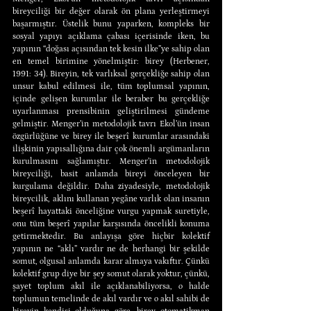
bireyciliği bir değer olarak ön plana yerleştirmeyi 
başarmıştır. Üstelik bunu yaparken, kompleks bir 
sosyal yapıyı açıklama çabası içerisinde iken, bu 
yapının “doğası açısından tek kesin ilke”ye sahip olan 
en temel birimine yönelmiştir: birey (Herbener, 
1991: 34). Bireyin, tek varlıksal gerçekliğe sahip olan 
unsur kabul edilmesi ile, tüm toplumsal yapının, 
içinde gelişen kurumlar ile beraber bu gerçekliğe 
uyarlanması prensibinin geliştirilmesi gündeme 
gelmiştir. Menger’in metodolojik tavrı Ekol’ün insan 
özgürlüğüne ve birey ile beşerî kurumlar arasındaki 
ilişkinin yapısallığına dair çok önemli argümanların 
kurulmasını sağlamıştır. Menger’in metodolojik 
bireyciliği, basit anlamda bireyi önceleyen bir 
kurgulama değildir. Daha ziyadesiyle, metodolojik 
bireycilik, aklını kullanan yegâne varlık olan insanın 
beşerî hayattaki önceliğine vurgu yapmak suretiyle, 
onu tüm beşerî yapılar karşısında öncelikli konuma 
getirmektedir. Bu anlayışa göre hiçbir kolektif 
yapının ne “aklı” vardır ne de herhangi bir şekilde 
somut, olgusal anlamda karar almaya vakıftır. Çünkü 
kolektif grup diye bir şey somut olarak yoktur, çünkü, 
şayet toplum akıl ile açıklanabiliyorsa, o halde 
toplumun temelinde de akıl vardır ve o akıl sahibi de 