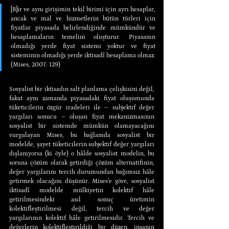
[B]ir ve aynı girişimin tekil birimi için ayrı hesaplar, 
ancak ve mal ve hizmetlerin bütün türleri için 
fiyatlar piyasada belirlendiğinde mümkündür ve 
hesaplamaların temelini oluşturur. Piyasanın 
olmadığı yerde fiyat sistemi yoktur ve fiyat 
sisteminin olmadığı yerde iktisadî hesaplama olmaz. 
(Mises, 2007: 129)
Sosyalist bir iktisadın salt planlama çelişkisini değil, 
fakat aynı zamanda piyasadaki fiyat oluşumunda 
tüketicilerin özgür iradeleri ile – subjektif değer 
yargıları sonucu – oluşan fiyat mekanizmasının 
sosyalist bir sistemde mümkün olamayacağını 
vurgulayan Mises, bu bağlamda sosyalist bir 
modelde, şayet tüketicilerin subjektif değer yargıları 
dışlanıyorsa (ki öyle) o hâlde sosyalist modelin, bu 
soruna çözüm olarak getirdiği çözüm alternatifinin, 
değer yargılarını tercih durumundan bağımsız hâle 
getirmek olacağını düşünür. Mises’e göre, sosyalist 
iktisadî modelde mülkiyetin kolektif hâle 
getirilmesindeki asıl sonuç üretimin 
kolektifleştirilmesi değil, tercih ve değer 
yargılarının kolektif hâle getirilmesidir. Tercih ve 
değerlerin kolektifleştirildiği bir düzen, insanın 