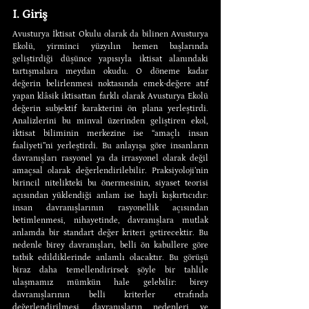
I. Giriş
Avusturya İktisat Okulu olarak da bilinen Avusturya 
Ekolü, yirminci yüzyılın hemen başlarında 
geliştirdiği düşünce yapısıyla iktisat alanındaki 
tartışmalara meydan okudu. O döneme kadar 
değerin belirlenmesi noktasında emek-değere atıf 
yapan klâsik iktisattan farklı olarak Avusturya Ekolü 
değerin subjektif karakterini ön plana yerleştirdi. 
Analizlerini bu minval üzerinden geliştiren ekol, 
iktisat biliminin merkezine ise “amaçlı insan 
faaliyeti”ni yerleştirdi. Bu anlayışa göre insanların 
davranışları rasyonel ya da irrasyonel olarak değil 
amaçsal olarak değerlendirilebilir. Praksiyoloji’nin 
birincil nitelikteki bu önermesinin, siyaset teorisi 
açısından yüklendiği anlam ise hayli kışkırtıcıdır: 
insan davranışlarının rasyonellik açısından 
betimlenmesi, nihayetinde, davranışlara mutlak 
anlamda bir standart değer kriteri getirecektir. Bu 
nedenle birey davranışları, belli ön kabullere göre 
tatbik edildiklerinde anlamlı olacaktır. Bu görüşü 
biraz daha temellendirirsek şöyle bir tahlile 
ulaşmamız mümkün hale gelebilir: birey 
davranışlarının belli kriterler etrafında 
değerlendirilmesi, davranışların nedenleri ve 