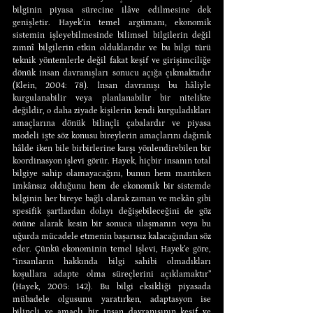
bilginin piyasa sürecine ilâve edilmesine dek 
genişletir. Hayek’in temel argümanı, ekonomik 
sistemin işleyebilmesinde bilimsel bilgilerin değil 
zımnî bilgilerin etkin olduklarıdır ve bu bilgi türü 
teknik yöntemlerle değil fakat keşif ve girişimciliğe 
dönük insan davranışları sonucu açığa çıkmaktadır 
(Klein, 2004: 78). İnsan davranışı bu hâliyle 
kurgulanabilir veya planlanabilir bir nitelikte 
değildir, o daha ziyade kişilerin kendi kurguladıkları 
amaçlarına dönük bilinçli çabalardır ve piyasa 
modeli işte söz konusu bireylerin amaçlarını dağınık 
hâlde iken bile birbirlerine karşı yönlendirebilen bir 
koordinasyon işlevi görür. Hayek, hiçbir insanın total 
bilgiye sahip olamayacağını, bunun hem mantıken 
imkânsız olduğunu hem de ekonomik bir sistemde 
bilginin her bireye bağlı olarak zaman ve mekân gibi 
spesifik şartlardan dolayı değişebileceğini de göz 
önüne alarak kesin bir sonuca ulaşmanın veya bu 
uğurda mücadele etmenin başarısız kalacağından söz 
eder. Çünkü ekonominin temel işlevi, Hayek’e göre, 
“insanların hakkında bilgi sahibi olmadıkları 
koşullara adapte olma süreçlerini açıklamaktır” 
(Hayek, 2005: 142). Bu bilgi eksikliği piyasada 
mübadele olgusunu yaratırken, adaptasyon ise 
bilinçli ve amaçlı bir insan davranışının keşif ve 