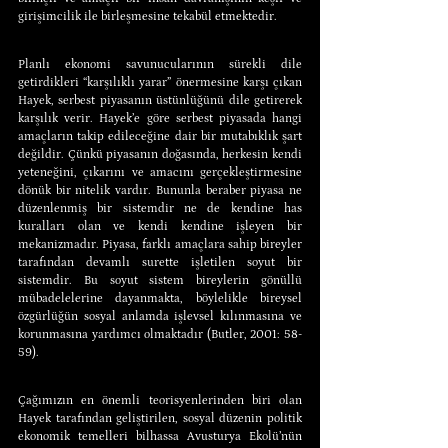
girişimcilik ile birleşmesine tekabül etmektedir.
Planlı ekonomi savunucularının sürekli dile 
getirdikleri “karşılıklı yarar” önermesine karşı çıkan 
Hayek, serbest piyasanın üstünlüğünü dile getirerek 
karşılık verir. Hayek’e göre serbest piyasada hangi 
amaçların takip edileceğine dair bir mutabıklık şart 
değildir. Çünkü piyasanın doğasında, herkesin kendi 
yeteneğini, çıkarını ve amacını gerçekleştirmesine 
dönük bir nitelik vardır. Bununla beraber piyasa ne 
düzenlenmiş bir sistemdir ne de kendine has 
kuralları olan ve kendi kendine işleyen bir 
mekanizmadır. Piyasa, farklı amaçlara sahip bireyler 
tarafından devamlı surette işletilen soyut bir 
sistemdir. Bu soyut sistem bireylerin gönüllü 
mübadelelerine dayanmakta, böylelikle bireysel 
özgürlüğün sosyal anlamda işlevsel kılınmasına ve 
korunmasına yardımcı olmaktadır (Butler, 2001: 58-
59).
Çağımızın en önemli teorisyenlerinden biri olan 
Hayek tarafından geliştirilen, sosyal düzenin politik 
ekonomik temelleri bilhassa Avusturya Ekolü’nün 