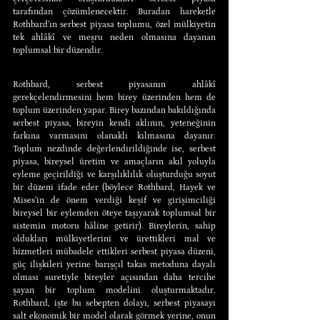
tarafından çözümlenecektir. Buradan hareketle 
Rothbard’ın serbest piyasa toplumu, özel mülkiyetin 
tek ahlâkî ve meşru neden olmasına dayanan 
toplumsal bir düzendir.
Rothbard, serbest piyasanın ahlâkî 
gerekçelendirmesini hem birey üzerinden hem de 
toplum üzerinden yapar. Birey bazından bakıldığında 
serbest piyasa, bireyin kendi aklının, yeteneğinin 
farkına varmasını olanaklı kılmasına dayanır. 
Toplum nezdinde değerlendirildiğinde ise, serbest 
piyasa, bireysel üretim ve amaçların akıl yoluyla 
eyleme geçirildiği ve karşılıklılık oluşturduğu soyut 
bir düzeni ifade eder (böylece Rothbard, Hayek ve 
Mises’in de önem verdiği keşif ve girişimciliği 
bireysel bir eylemden öteye taşıyarak toplumsal bir 
sistemin motoru hâline getirir). Bireylerin, sahip 
oldukları mülkiyetlerini ve ürettikleri mal ve 
hizmetleri mübadele ettikleri serbest piyasa düzeni, 
güç ilişkileri yerine barışçıl takas metoduna dayalı 
olması suretiyle bireyler açısından daha tercihe 
şayan bir toplum modelini oluşturmaktadır. 
Rothbard, işte bu sebepten dolayı, serbest piyasayı 
salt ekonomik bir model olarak görmek yerine, onun 