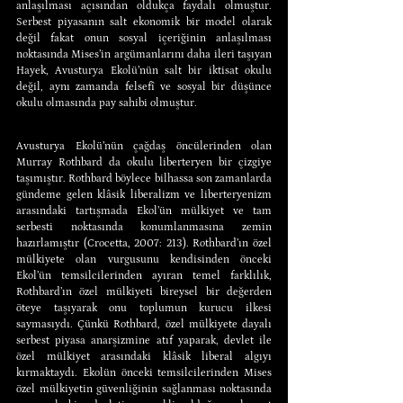
anlaşılması açısından oldukça faydalı olmuştur. 
Serbest piyasanın salt ekonomik bir model olarak 
değil fakat onun sosyal içeriğinin anlaşılması 
noktasında Mises’in argümanlarını daha ileri taşıyan 
Hayek, Avusturya Ekolü’nün salt bir iktisat okulu 
değil, aynı zamanda felsefî ve sosyal bir düşünce 
okulu olmasında pay sahibi olmuştur.
Avusturya Ekolü’nün çağdaş öncülerinden olan 
Murray Rothbard da okulu liberteryen bir çizgiye 
taşımıştır. Rothbard böylece bilhassa son zamanlarda 
gündeme gelen klâsik liberalizm ve liberteryenizm 
arasındaki tartışmada Ekol’ün mülkiyet ve tam 
serbesti noktasında konumlanmasına zemin 
hazırlamıştır (Crocetta, 2007: 213). Rothbard’ın özel 
mülkiyete olan vurgusunu kendisinden önceki 
Ekol’ün temsilcilerinden ayıran temel farklılık, 
Rothbard’ın özel mülkiyeti bireysel bir değerden 
öteye taşıyarak onu toplumun kurucu ilkesi 
saymasıydı. Çünkü Rothbard, özel mülkiyete dayalı 
serbest piyasa anarşizmine atıf yaparak, devlet ile 
özel mülkiyet arasındaki klâsik liberal algıyı 
kırmaktaydı. Ekolün önceki temsilcilerinden Mises 
özel mülkiyetin güvenliğinin sağlanması noktasında 