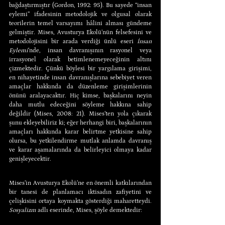
bağdaştırmıştır (Gordon, 1992: 95). Bu sayede “insan 
eylemi” ifadesinin metodolojik ve olgusal olarak 
teorilerin temel varsayımı hâlini alması gündeme 
gelmiştir. Mises, Avusturya Ekolü’nün felsefesini ve 
metodolojisini bir arada verdiği ünlü eseri 
İnsan 
Eylemi
’nde, insan davranışının rasyonel veya 
irrasyonel olarak betimlenemeyeceğinin altını 
çizmektedir. Çünkü böylesi bir yargılama girişimi, 
en nihayetinde insan davranışlarına sebebiyet veren 
amaçlar hakkında da düzenleme girişimlerinin 
önünü aralayacaktır. Hiç kimse, başkalarını neyin 
daha mutlu edeceğini söyleme hakkına sahip 
değildir (Mises, 2008: 21). Mises’ten yola çıkarak 
şunu ekleyebiliriz ki; eğer herhangi biri, başkalarının 
amaçları hakkında karar belirtme yetkisine sahip 
olursa, bu yetkilendirme mutlak anlamda davranış 
ve karar aşamalarında da belirleyici olmaya kadar 
genişleyecektir.
Mises’in Avusturya Ekolü’ne en önemli katkılarından 
bir tanesi de planlamacı iktisadın zafiyetini ve 
çelişkisini ortaya koymakta gösterdiği maharetteydi. 
Sosyalizm
 adlı eserinde, Mises, şöyle demektedir: