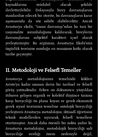
kaynaklarına müdahil olacak şekilde 
ilerlettirilebilir. Dolayısıyla birey davranışlarını 
standardize edecek bir otorite, bu davranışların karar 
aşamasında da söz sahibi olabilecektir. Ancak 
Avusturya ekolü, “insan davranışı”ndan bu tarz bir 
rasyonalite zorunluluğunu kaldırarak, bireylerin 
davranışlarına subjektif karakteri içsel olarak 
yerleştirmiştir. Bu argüman, Avusturya Ekolü’nün 
özgürlük teorisine sunduğu en muazzam katkı olarak 
tarihe geçmiştir.
II. Metodoloji ve Felsefî Temeller
Avusturya metodolojisinin temelinde kökleri 
Aristo’ya kadar uzanan derin bir tarihsel ve felsefî 
görüş yatmaktadır. Erken on dokuzuncu yüzyıldan 
itibaren gelişen organik ve kolektif düşünce tarzına 
karşı bireyciliği ön plana koyan ve gerek ekonomik 
gerek siyasî teorisinin temeline ontolojik bireyciliği 
yerleştiren Avusturya metodolojisi, iktisadî öğretisini 
teknik modellerden sıyırarak, felsefî temellere 
oturtmuştur. Ancak daha önemli bir nokta şudur ki; 
Avusturya metodolojisi, metodolojik bireyciliği salt 
bireyciliğe verdiği önem nedeniyle değil, 