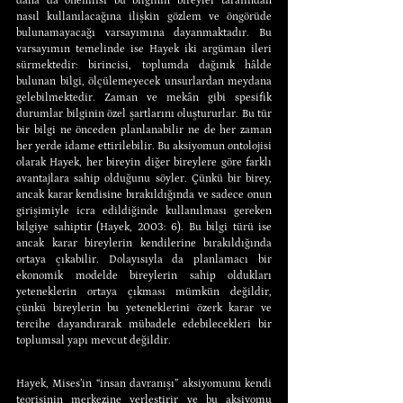
daha da önemlisi bu bilginin bireyler tarafından 
nasıl kullanılacağına ilişkin gözlem ve öngörüde 
bulunamayacağı varsayımına dayanmaktadır. Bu 
varsayımın temelinde ise Hayek iki argüman ileri 
sürmektedir: birincisi, toplumda dağınık hâlde 
bulunan bilgi, ölçülemeyecek unsurlardan meydana 
gelebilmektedir. Zaman ve mekân gibi spesifik 
durumlar bilginin özel şartlarını oluştururlar. Bu tür 
bir bilgi ne önceden planlanabilir ne de her zaman 
her yerde idame ettirilebilir. Bu aksiyomun ontolojisi 
olarak Hayek, her bireyin diğer bireylere göre farklı 
avantajlara sahip olduğunu söyler. Çünkü bir birey, 
ancak karar kendisine bırakıldığında ve sadece onun 
girişimiyle icra edildiğinde kullanılması gereken 
bilgiye sahiptir (Hayek, 2003: 6). Bu bilgi türü ise 
ancak karar bireylerin kendilerine bırakıldığında 
ortaya çıkabilir. Dolayısıyla da planlamacı bir 
ekonomik modelde bireylerin sahip oldukları 
yeteneklerin ortaya çıkması mümkün değildir, 
çünkü bireylerin bu yeteneklerini özerk karar ve 
tercihe dayandırarak mübadele edebilecekleri bir 
toplumsal yapı mevcut değildir.
Hayek, Mises’in “insan davranışı” aksiyomunu kendi 
teorisinin merkezine yerleştirir ve bu aksiyomu 