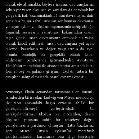
olarak ele alınmakta, böylece insanın davranışlarına 
sebebiyet veren düşünce ve kararları da ontolojik bir 
gerçeklik hali kazanmaktadır. İnsan davranışına dair 
getirilen bu ön kabul, insanın söz konusu davranışa 
yol açan eylem ve düşünce aşamasında sahip olduğu 
özgürlük seviyesini yansıtması bakımından önem 
taşır. Çünkü insan davranışının ontolojik bir vakıa 
olarak kabul edilmesi, insan davranışına yol açan 
bireysel kararların ve değer yargılarının da aynı 
oranda ontolojik bir gerçeklik olarak kabul 
edilmesini beraberinde getirmektedir. Avusturya 
Ekolü’nün metodoloji ile siyaset teorisi arasındaki bu 
formel bağ kurgulama girişimi, Ekol’ün tutarlı bir 
disipline sahip olmasında başrol oynamaktadır.
Avusturya Ekolü açısından tartışmasız en önemli 
isimlerden birisi olan Ludwig von Mises, metodoloji 
ile teori arasındaki bağın ortasına ahlâkî bir 
gerekçelendirmeyi yerleştirmiştir. Bu 
gerekçelendirme, Ekol’ün bir modelden, derin 
düşünce yapısına sahip bir felsefeye doğru 
genişlemesine yardımcı olmuştur. Hatta bazılarına 
göre Mises, “insan eylemi”ni metafizik 
yanılsamalardan kurtararak onu bilgi teorisiyle 