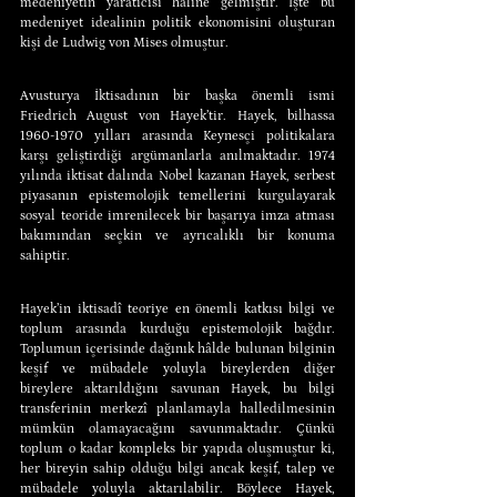
medeniyetin yaratıcısı hâline gelmiştir. İşte bu 
medeniyet idealinin politik ekonomisini oluşturan 
kişi de Ludwig von Mises olmuştur.
Avusturya İktisadının bir başka önemli ismi 
Friedrich August von Hayek’tir. Hayek, bilhassa 
1960-1970 yılları arasında Keynesçi politikalara 
karşı geliştirdiği argümanlarla anılmaktadır. 1974 
yılında iktisat dalında Nobel kazanan Hayek, serbest 
piyasanın epistemolojik temellerini kurgulayarak 
sosyal teoride imrenilecek bir başarıya imza atması 
bakımından seçkin ve ayrıcalıklı bir konuma 
sahiptir.
Hayek’in iktisadî teoriye en önemli katkısı bilgi ve 
toplum arasında kurduğu epistemolojik bağdır. 
Toplumun içerisinde dağınık hâlde bulunan bilginin 
keşif ve mübadele yoluyla bireylerden diğer 
bireylere aktarıldığını savunan Hayek, bu bilgi 
transferinin merkezî planlamayla halledilmesinin 
mümkün olamayacağını savunmaktadır. Çünkü 
toplum o kadar kompleks bir yapıda oluşmuştur ki, 
her bireyin sahip olduğu bilgi ancak keşif, talep ve 
mübadele yoluyla aktarılabilir. Böylece Hayek, 