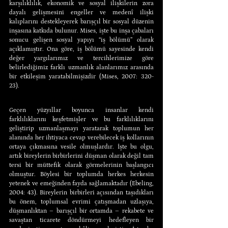
karşılıklılık, ekonomik ve sosyal ilişkilerin zora 
dayalı gelişmesini engeller ve medenî ilişki 
kalıplarını destekleyerek barışçıl bir sosyal düzenin 
inşasına katkıda bulunur. Mises, işte bu inşa çabaları 
sonucu gelişen sosyal yapıyı “iş bölümü” olarak 
açıklamıştır. Ona göre, iş bölümü sayesinde kendi 
değer yargılarımız ve tercihlerimize göre 
belirlediğimiz farklı uzmanlık alanlarımız arasında 
bir etkileşim yaratabilmişizdir (Mises, 2007: 320-
23).
Geçen yüzyıllar boyunca insanlar kendi 
farklılıklarını keşfetmişler ve bu farklılıklarını 
geliştirip uzmanlaşmayı yaratarak toplumun her 
alanında her ihtiyaca cevap verebilecek iş kollarının 
ortaya çıkmasına vesile olmuşlardır. İşte bu olgu, 
artık bireylerin birbirlerini düşman olarak değil tam 
tersi bir müttefik olarak görmelerinin başlangıcı 
olmuştur. Böylesi bir toplumda herkes herkesin 
yetenek ve emeğinden fayda sağlamaktadır (Ebeling, 
2004: 43). Bireylerin birbirleri açısından taşıdıkları 
bu önem, toplumsal evrimi çatışmadan uzlaşıya, 
düşmanlıktan – barışçıl bir ortamda – rekabete ve 
savaştan ticarete döndürmeyi hedefleyen bir 