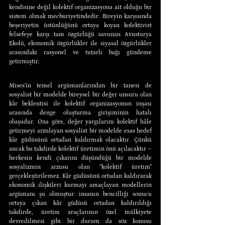
kendisine değil kolektif organizasyona ait olduğu bir 
sistem olmak mecburiyetindedir. Bireyin karşısında 
beşeriyetin üstünlüğünü ortaya koyan kolektivist 
felsefeye karşı tam özgürlüğü savunan Avusturya 
Ekolü, ekonomik özgürlükler ile siyasal özgürlükler 
arasındaki rasyonel ve tutarlı bağı gündeme 
getirmiştir.
Mises’in temel argümanlarından bir tanesi de 
sosyalist bir modelde bireysel bir değer unsuru olan 
kâr beklentisi ile kolektif organizasyonun inşası 
arasında denge oluşturma girişiminin hatalı 
oluşudur. Ona göre, değer yargılarını kolektif hâle 
getirmeyi arzulayan sosyalist bir modelde esas hedef 
kâr güdüsünü ortadan kaldırmak olacaktır. Çünkü 
ancak bu takdirde kolektif üretimin önü açılacaktır – 
herkesin kendi çıkarını düşündüğü bir modelde 
sosyalizmin arzusu olan “kolektif üretim” 
gerçekleştirilemez. Kâr güdüsünü ortadan kaldırarak 
ekonomik ilişkileri kurmayı amaçlayan modellerin 
argümanı şu olmuştur: insanın bencilliği sonucu 
ortaya çıkan kâr güdüsü ortadan kaldırıldığı 
takdirde, üretim araçlarının özel mülkiyete 
devredilmesi gibi bir durum da söz konusu 