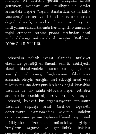
monopol bir devletin gerekli olduğuna kanaat 
getirirken, Rothbard özel mülkiyet ile devlet 
arasındaki ilişkiyi “yaşam standartlarında farklılık 
yaratacağı” gerekçesiyle daha olumsuz bir mecrada 
değerlendirerek, güvenlik ihtiyacının bireylerin 
ferdi yaşam standartlarında herhangi bir olumsuzluk 
teşkil etmeden serbest piyasa tarafından nasıl 
sağlanabileceği noktasında durmuştur (Rothbard, 
2009: Cilt II, VI, 1116).
Rothbard’ın politik iktisat alanında mülkiyet 
ekseninde getirdiği en önemli yenilik, mülkiyetin 
klasik liberalizmdeki konumunu genişletmek 
suretiyle, salt emeğe bağlamaması fakat aynı 
zamanda bireyin emeğini sarf edeceği arazi veya 
tüketim malına dönüştürülebilecek doğal kaynaklar 
üzerinde de hak sahibi olduğuna ilişkin getirdiği 
argümandır (Rothbard, 1973: 31). Bu sayede 
Rothbard, kolektif bir organizasyonun toplumun 
üzerinde yaşadığı arazi üzerinde topyekûn 
denetiminin olamayacağını savunur. Kolektif 
organizasyonun yerine toplumsal koordinasyon özel 
mülkiyetleri üzerinden mübadeleye girişen 
bireylerin özgürce ve gönüllülük ilişkileri 
çerçevesinde oluşturdukları serbest piyasa 