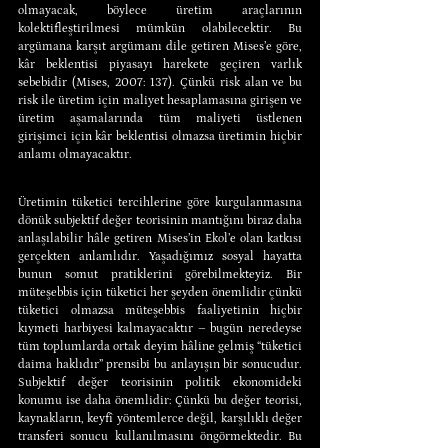
olmayacak, böylece üretim araçlarının 
kolektifleştirilmesi mümkün olabilecektir. Bu 
argümana karşıt argümanı dile getiren Mises’e göre, 
kâr beklentisi piyasayı harekete geçiren varlık 
sebebidir (Mises, 2007: 137). Çünkü risk alan ve bu 
risk ile üretim için maliyet hesaplamasına girişen ve 
üretim aşamalarında tüm maliyeti üstlenen 
girişimci için kâr beklentisi olmazsa üretimin hiçbir 
anlamı olmayacaktır.
Üretimin tüketici tercihlerine göre kurgulanmasına 
dönük subjektif değer teorisinin mantığını biraz daha 
anlaşılabilir hâle getiren Mises’in Ekol’e olan katkısı 
gerçekten anlamlıdır. Yaşadığımız sosyal hayatta 
bunun somut pratiklerini görebilmekteyiz. Bir 
müteşebbis için tüketici her şeyden önemlidir çünkü 
tüketici olmazsa müteşebbis faaliyetinin hiçbir 
kıymeti harbiyesi kalmayacaktır – bugün neredeyse 
tüm toplumlarda ortak deyim hâline gelmiş “tüketici 
daima haklıdır” prensibi bu anlayışın bir sonucudur. 
Subjektif değer teorisinin politik ekonomideki 
konumu ise daha önemlidir: Çünkü bu değer teorisi, 
kaynakların, keyfî yöntemlerce değil, karşılıklı değer 
transferi sonucu kullanılmasını öngörmektedir. Bu 