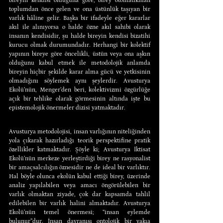
bireyin kendisi olduğuna göre, birey otomatikman 
toplumdan önce gelen ve ona üstünlük taşıyan bir 
varlık hâline gelir. Başka bir ifadeyle eğer kararlar 
akıl ile alınıyorsa o halde özne akıl sahibi olarak 
insanın kendisidir, şu halde bireyin kendisi bizatihi 
kurucu olmak durumundadır. Herhangi bir kolektif 
yapının bireye göre öncelikli, üstün veya ona aşkın 
olduğunu kabul etmek ile metodolojik anlamda 
bireyin hiçbir şekilde karar alma gücü ve yetkisinin 
olmadığını söylemek aynı şeylerdir. Avusturya 
Ekolü’nün, Menger’den beri, kolektivizmi özgürlüğe 
açık bir tehlike olarak görmesinin altında işte bu 
epistemolojik önermeler dizisi yatmaktadır.
Avusturya metodolojisi, insan varlığının niteliğinden 
yola çıkarak hazırladığı teorik perspektifine pratik 
özellikler katmaktadır. Şöyle ki; Avusturya İktisat 
Ekolü’nün merkeze yerleştirdiği birey ne rasyonalist 
bir amaçsalcılığın öznesidir ne de ideal bir varlıktır. 
Hal böyle olunca ekolün kabul ettiği birey, üzerinde 
analiz yapılabilen veya amacı öngörülebilen bir 
varlık olmaktan ziyade, çok dar kapsamda tahlil 
edilebilen bir varlık halini almaktadır. Avusturya 
Ekolü’nün temel önermesi; “insan eylemde 
bulunur”dur. İnsan davranışı ontolojik bir vakıa 