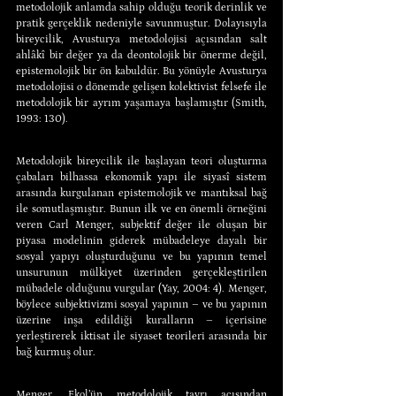
metodolojik anlamda sahip olduğu teorik derinlik ve 
pratik gerçeklik nedeniyle savunmuştur. Dolayısıyla 
bireycilik, Avusturya metodolojisi açısından salt 
ahlâkî bir değer ya da deontolojik bir önerme değil, 
epistemolojik bir ön kabuldür. Bu yönüyle Avusturya 
metodolojisi o dönemde gelişen kolektivist felsefe ile 
metodolojik bir ayrım yaşamaya başlamıştır (Smith, 
1993: 130).
Metodolojik bireycilik ile başlayan teori oluşturma 
çabaları bilhassa ekonomik yapı ile siyasî sistem 
arasında kurgulanan epistemolojik ve mantıksal bağ 
ile somutlaşmıştır. Bunun ilk ve en önemli örneğini 
veren Carl Menger, subjektif değer ile oluşan bir 
piyasa modelinin giderek mübadeleye dayalı bir 
sosyal yapıyı oluşturduğunu ve bu yapının temel 
unsurunun mülkiyet üzerinden gerçekleştirilen 
mübadele olduğunu vurgular (Yay, 2004: 4). Menger, 
böylece subjektivizmi sosyal yapının – ve bu yapının 
üzerine inşa edildiği kuralların – içerisine 
yerleştirerek iktisat ile siyaset teorileri arasında bir 
bağ kurmuş olur.
Menger, Ekol’ün metodolojik tavrı açısından 