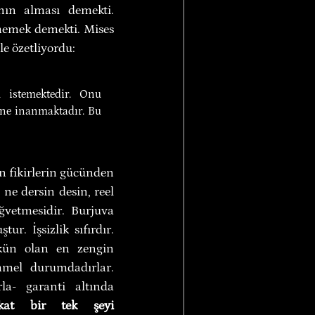
ın alması demekti. 
emek demekti. Mises 
e özetliyordu: 
istemektedir. Onu 
ine inanmaktadır. Bu 
 fikirlerin gücünden 
ne dersin desin, reel 
vetmesidir. Burjuva 
r. İşsizlik sıfırdır. 
mkün olan en zengin 
mmel durumdadırlar. 
a- garanti altında 
kat bir tek şeyi 