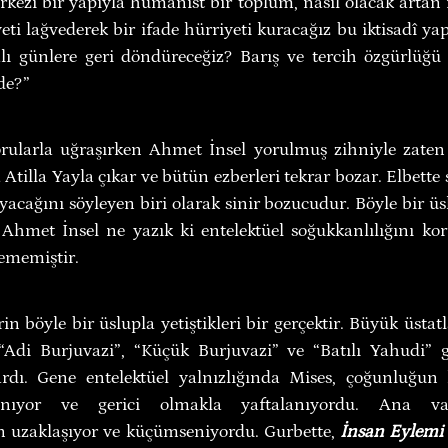
kezî bir yapıyla hümanist bir toplum, nasıl olacak artan n
eti lağvederek bir ifade hürriyeti kuracağız bu iktisadî yapı
alı günlere geri döndüreceğiz? Barış ve tercih özgürlüğü n
de?”
ularla uğraşırken Ahmet İnsel yorulmuş zihniyle zaten 
tilla Yayla çıkar ve bütün ezberleri tekrar bozar. Elbette 
cağını söyleyen biri olarak sinir bozucudur. Böyle bir üsl
 Ahmet İnsel ne yazık ki entelektüel soğukkanlılığını ko
ememiştir.
rin böyle bir üslupla yetiştikleri bir gerçektir. Büyük üstat
“Adi Burjuvazi”, “Küçük Burjuvazi” ve “Batılı Yahudi” gi
lardı. Gene entelektüel yalnızlığında Mises, çoğunluğun 
lanıyor ve gerici olmakla yaftalanıyordu. Ana vata
 uzaklaşıyor ve küçümseniyordu. Gurbette, 
İnsan Eylemi