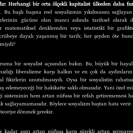
ır: Herhangi bir orta ölçekli kapitalist ülkeden daha fa
... Bu başlı başına reel sosyalizmin yıkılmasını sağlayan 
kirlerinin gücüne olan inancı aslında tarihsel olarak da
Bir matematiksel denklemden veya istatistikî bir grafik
ecrübeye dayalı yaşanmış bir tarih; her şeyden öte bun
 miydi?
ruma bir sosyalist açısından bakın. Bu, büyük bir hayal kı
ızlığı liberalizme karşı halkın ve en çok da aydınların ta
ral fikirlerin unutulmasıydı. Oysa bir sosyalistin rahat
baş edemeyeceği bir hakikatte saklı olmasıdır. Yani özel 
liği sisteminin hem artan nüfusa bir refah getirememesi h
uk sağlayamamasıdır. Böylece sosyalizm baştan hata verir.
 teoriye dönmek gerekir.
e kadar aşırı artan nüfusa karşı sürekli artan sermayesiy