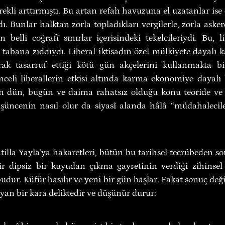
ekli arttırmıştı. Bu artan refah havuzuna el uzatanlar ise 
ydı. Bunlar halktan zorla topladıkları vergilerle, zorla aske
 belli coğrafî sınırlar içerisindeki tekelcileriydi. Bu, lib
tabana zıddıydı. Liberal iktisadın özel mülkiyete dayalı k
rak tasarruf ettiği kötü gün akçelerini kullanmakta b
eli liberallerin etkisi altında karma ekonomiye dayalı b
rin dün, bugün ve daima rahatsız olduğu konu teoride ve 
şüncenin nasıl olur da siyasî alanda hâlâ “müdahalecile
illa Yayla’ya hakaretleri, bütün bu tarihsel tecrübeden so
r dipsiz bir kuyudan çıkma gayretinin verdiği zihinsel y
udur. Küfür basılır ve yeni bir gün başlar. Fakat sonuç değ
ayan bir kara deliktedir ve düşünür durur: