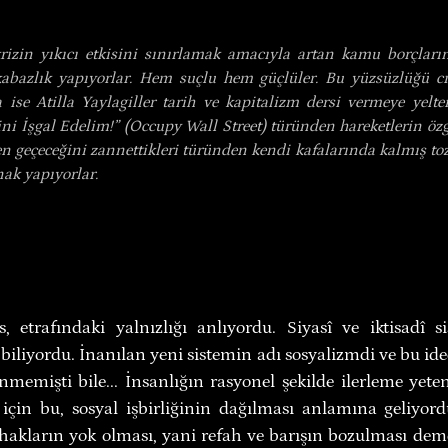
rizin yıkıcı etkisini sınırlamak amacıyla artan kamu borçların
abazlık yapıyorlar. Hem suçlu hem güçlüler. Bu yüzsüzlüğü cılı
 ise Atilla Yaylagiller tarih ve kapitalizm dersi vermeye yelte
ni İşgal Edelim!” (Occupy Wall Street) türünden hareketlerin özg
n geçeceğini zannettikleri türünden kendi kafalarında kalmış tozlu
nak yapıyorlar.
, etrafındaki yalnızlığı anlıyordu. Siyasî ve iktisadî s
biliyordu. İnanılan yeni sistemin adı sosyalizmdi ve bu id
memişti bile... İnsanlığın rasyonel şekilde ilerleme yeten
 için bu, sosyal işbirliğinin dağılması anlamına geliyordu
hakların yok olması, yani refah ve barışın bozulması demek