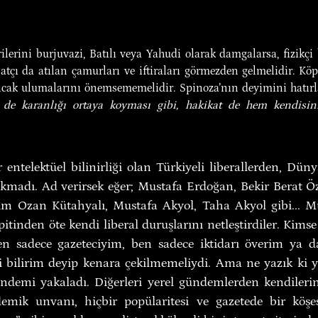
orilerini burjuvazi, Batılı veya Yahudi olarak damgalarsa, fizikçi
isatçı da atılan çamurları ve iftiraları görmezden gelmelidir. Kö
ncak ulumalarını önemsememelidir. Spinoza’nın deyimini hatırl
 de karanlığı ortaya koyması gibi, hakikat de hem kendisin
entelektüel bilinirliği olan Türkiyeli liberallerden, Düny
kmadı. Ad verirsek eğer; Mustafa Erdoğan, Bekir Berat Öz
im Ozan Kütahyalı, Mustafa Akyol, Taha Akyol gibi... M
itinden öte kendi liberal duruşlarını netleştirdiler. Kims
 sadece gazeteciyim, ben sadece iktidarı överim ya da
hi bilirim deyip kenara çekilmemeliydi. Ama ne yazık ki yap
ündemi yakaladı. Diğerleri yerel gündemlerden kendilerin
demik unvanı, hiçbir popülaritesi ve gazetede bir köşes