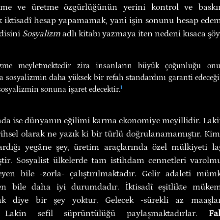
tme ve üretme özgürlüğünün yerini kontrol ve baskın
 iktisadî hesap yapamamak, yani işin sonunu hesap edem
isini 
Sosyalizm 
adlı kitabı yazmaya iten nedeni kısaca şöyl
zme meyletmektedir zira insanların büyük çoğunluğu onu 
ra sosyalizmin daha yüksek bir refah standardını garanti edeceğ
sosyalizmin sonuna işaret edecektir.
¹
da ise dünyanın eğilimi karma ekonomiye meyillidir. Lakin
ihsel olarak ne yazık ki bir türlü doğrulanamamıştır. Kim 
ardığı yegâne şey, üretim araçlarında özel mülkiyeti lağ
tir. Sosyalist ülkelerde tam istihdam cennetleri varolmuştu
yen bile -zorla- çalıştırılmaktadır. Gelir adaleti mü
den bile daha iyi durumdadır. İktisadî eşitlikte müke
k diye bir şey yoktur. Gelecek -sürekli az maaşlarl
. Lakin sefil süprüntülüğü paylaşmaktadırlar. 
Fa