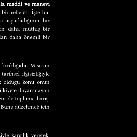
zla maddi ve manevi 
bir sebepti. İşte bu, 
 ispatladığının bir 
ten daha müthiş bir 
dan daha önemli bir 
rıklığıdır. Mises’in 
rihsel ilgisizliğiyle 
sız olduğu konu onun 
mülkiyete dayanmayan 
em de topluma barış, 
 Bunu düzeltmek için 
le karşılık vererek, 