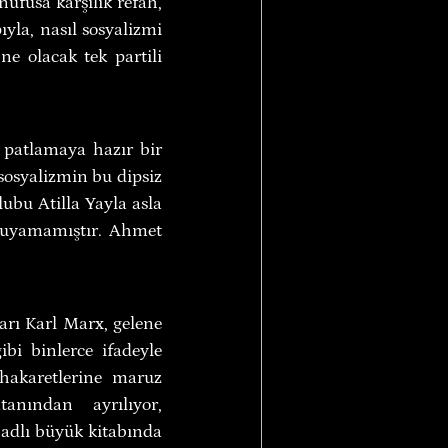
üfusa karşılık refah, 
yla, nasıl sosyalizmi 
e olacak tek partili 
patlamaya hazır bir 
sosyalizmin bu dipsiz 
ubu Atilla Yayla asla 
ruyamamıştır. Ahmet 
ları Karl Marx, gelene 
bi binlerce ifadeyle 
hakaretlerine maruz 
nından ayrılıyor, 
adlı büyük kitabında 