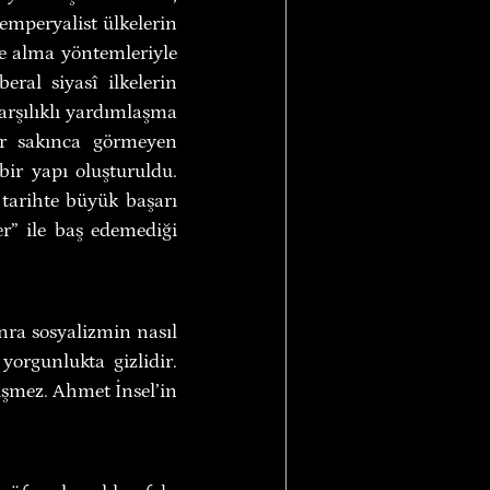
emperyalist ülkelerin 
re alma yöntemleriyle 
eral siyasî ilkelerin 
arşılıklı yardımlaşma 
ir sakınca görmeyen 
ir yapı oluşturuldu. 
tarihte büyük başarı 
r” ile baş edemediği 
nra sosyalizmin nasıl 
orgunlukta gizlidir. 
işmez. Ahmet İnsel’in 