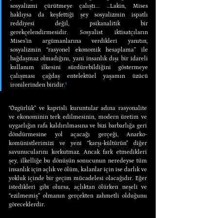
sosyalizmi çürütmeye çalıştı... …Lakin, Mises 
haklıysa da keşfettiği şey sosyalizmin ispatlı 
reddiyesi değil, psikanalitik bir 
gerekçelendirmesidir. Sosyalist iktisatçıların 
Mises’in argümanlarına verdikleri yanıtın, 
sosyalizmin “rasyonel ekonomik hesaplama” ile 
bağdaşmaz olmadığını, yani insanlık dışı bir idareli 
kullanım ilkesini sürdürebildiğini göstermeye 
çalışması çağdaş entelektüel yaşamın üzücü 
ironilerinden biridir.
¹
“Özgürlük” ve kaprisli kuruntular adına rasyonalite 
ve ekonominin terk edilmesinin, modern üretim ve 
uygarlığın rafa kaldırılmasına ve bizi barbarlığa geri 
döndürmesine yol açacağı gerçeği, Anarko-
komünistlerimizi ve yeni “karşı-kültürün” diğer 
savunucularını korkutmaz. Ancak fark etmedikleri 
şey, ilkelliğe bu dönüşün sonucunun neredeyse tüm 
insanlık için açlık ve ölüm, kalanlar için ise darlık ve 
yokluk içinde bir geçim mücadelesi olacağıdır. Eğer 
istedikleri gibi olursa, açlıktan ölürken neşeli ve 
“ezilmemiş” olmanın gerçekten zahmetli olduğunu 
göreceklerdir.