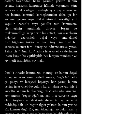
dalları tarafından hakir görülüp yerilir. Bunun 
yerine, herkesin komünler hâlinde yaşaması, tüm 
yetersiz mal varlığını yoldaşlarıyla paylaşması ve 
her birinin komünal kardeşlerinden daha iyi bir 
konuma geçmemeye dikkat etmesi gerektiği şart 
koşulur. Zorunlu veya gönüllü tüm komünizm 
biçimlerinin temelinde, bireysel başarı ve 
mükemmelliğe karşı derin bir nefret, bazı insanların 
diğerleri üzerindeki doğal veya entelektüel 
üstünlüğünün inkârı ve her bireyi komünal bir 
karınca kolonisi ferdi düzeyine indirme arzusu yatar. 
Sahte bir “hümanizm” adına irrasyonel ve derinden 
insan karşıtı bir eşitlikçilik, her bireyin münhasır ve 
kıymetli insanlığını soymaktır.
Üstelik Anarko-komünizm, mantığı ve bunun doğal 
sonuçları olan uzun vadeli amacı, öngörüyü, sıkı 
çalışmayı ve bireysel başarıyı hor görür; bunun 
yerine irrasyonel duyguları, kuruntuları ve kaprisleri 
yüceltir ki tüm bunlar “özgürlük” adınadır. Anarko-
komünistin “özgürlüğü”nün, asıl liberteryene özgü 
olan bireyler arasındaki müdahaleci istilayı ve tacizi 
reddediş hâli ile hiçbir ilgisi yoktur; bunun yerine 
söz konusu özgürlük, mantıksızlığa, sorgulanmamış 