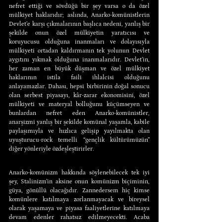
nefret ettiği ve sövdüğü bir şey varsa o da özel 
mülkiyet haklarıdır; aslında, Anarko-komünistlerin 
Devlet’e karşı çıkmalarının başlıca nedeni, yanlış bir 
şekilde onun özel mülkiyetin yaratıcısı ve 
koruyucusu olduğuna inanmaları ve dolayısıyla 
mülkiyeti ortadan kaldırmanın tek yolunun Devlet 
aygıtını yıkmak olduğuna inanmalarıdır. Devlet’in, 
her zaman en büyük düşman ve özel mülkiyet 
haklarının istila faili ihlalcisi olduğunu 
anlayamazlar. Dahası, hepsi birbirinin doğal sonucu 
olan serbest piyasayı, kâr-zarar ekonomisini, özel 
mülkiyeti ve materyal bolluğunu küçümseyen ve 
bunlardan nefret eden Anarko-komünistler, 
anarşizmi yanlış bir şekilde komünal yaşamla, kabile 
paylaşımıyla ve hızlıca gelişip yayılmakta olan 
uyuşturucu-rock temelli “gençlik kültürümüzün” 
diğer yönleriyle özdeşleştirirler.
Anarko-komünizm hakkında söylenebilecek tek iyi 
şey, Stalinizm’in aksine onun komünizm biçiminin, 
güya, gönüllü olacağıdır. Zannedersem hiç kimse 
komünlere katılmaya zorlanmayacak ve bireysel 
olarak yaşamaya ve piyasa faaliyetlerine katılmaya 
devam edenler rahatsız edilmeyecekti. Acaba 