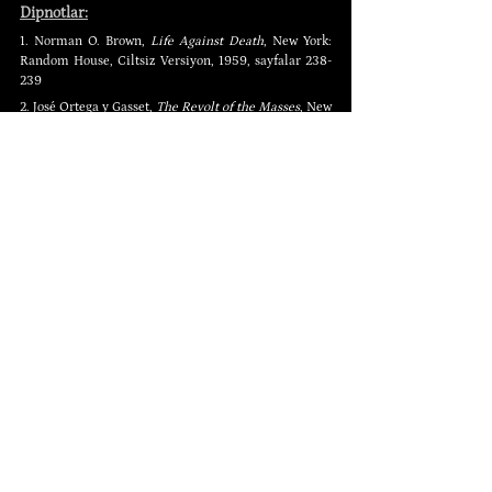
Dipnotlar:
1. Norman O. Brown, 
Life Against Death
, New York: 
Random House, Ciltsiz Versiyon, 1959, sayfalar 238-
239
2. José Ortega y Gasset, 
The Revolt of the Masses
, New 
York: W.W. Norton, 1932, sayfa 97
Yazar: 
Murray N. Rothbard
Murray Newton Rothbard, 2 Mart 1926’da New York’ta 
doğmuş ve 7 Ocak 1995’te aynı şehirde hayatını 
kaybetmiş bir Amerikan ekonomist, tarihçi, filozof, 
yazar, hukuk ve siyaset teorisyenidir. Özellikle 
Anarko-kapitalizm felsefesini harmanladığı 
Avusturya İktisat Okulu ile ilişkilendirilir. Rothbard, 
Ludwig von Mises’in en önde gelen öğrencisi olarak 
Avusturya İktisat Okulu’nun üçüncü jenerasyonunun 
da başını çekmiş ve Mises’in öğretilerine sadık 
kalarak, serbest piyasa ekonomisi, bireysel özgürlük 
ve devletsizlik gibi temel etik ilkelere çok önemli 
katkılarda bulunmuştur. Rothbard, Mises’in magnum 