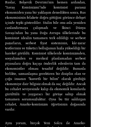
Ruslar, Bolşevik Devrimi’nin hemen ardından, 
“Savaş Komünizmi”nde komünist parasız 
ekonomiden yana bir yaklaşım denedikten sonra, Rus 
ekonomisinin felakete doğru gittiğini görünce dehşet 
içinde tepki gösterdiler. Stalin bile onu asla yeniden 
canlandırmaya çalışmadı ve İkinci Dünya 
Savaşı’ndan bu yana Doğu Avrupa ülkelerinde bu 
komünist idealin tamamen terk edildiği ve serbest 
pazarların, serbest fiyat sisteminin, kâr-zarar 
testlerinin ve tüketici bolluğunun hızla yükseldiği bir 
hareket görüldü. Komünist ülkelerde komünizmden, 
sosyalizmden ve merkezî planlamadan serbest 
piyasalara doğru kaçışa önderlik edenlerin tam da 
ekonomistler olması tesadüf değildir. Bununla 
birlikte, uzmanlaşma gerektiren bir disiplin olan ve 
çoğu insanın “kasvetli bir bilim” olarak gördüğü 
ekonomiye dair bilgisiz olmak da suç değildir. Ancak 
bu cehalet seviyesinde kalıp da ekonomik konularda 
gürültülü ve yaygaracı bir görüşe sahip olmak 
tamamen sorumsuzluktur. Oysa bu tür saldırgan 
cehalet, Anarko-komünizm öğretisinin doğasında 
vardır.
Aynı yorum, birçok Yeni Solcu ile Anarko-