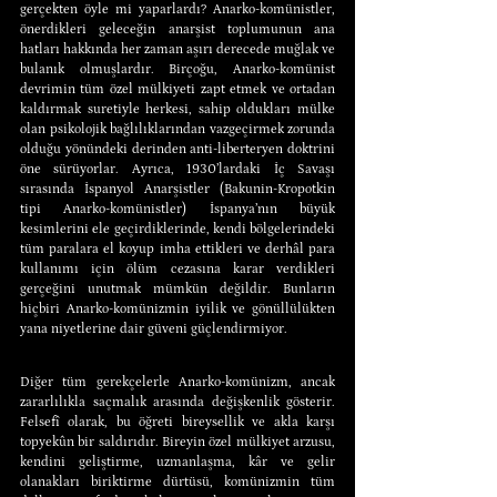
gerçekten öyle mi yaparlardı? Anarko-komünistler, 
önerdikleri geleceğin anarşist toplumunun ana 
hatları hakkında her zaman aşırı derecede muğlak ve 
bulanık olmuşlardır. Birçoğu, Anarko-komünist 
devrimin tüm özel mülkiyeti zapt etmek ve ortadan 
kaldırmak suretiyle herkesi, sahip oldukları mülke 
olan psikolojik bağlılıklarından vazgeçirmek zorunda 
olduğu yönündeki derinden anti-liberteryen doktrini 
öne sürüyorlar. Ayrıca, 1930’lardaki İç Savaşı 
sırasında İspanyol Anarşistler (Bakunin-Kropotkin 
tipi Anarko-komünistler) İspanya’nın büyük 
kesimlerini ele geçirdiklerinde, kendi bölgelerindeki 
tüm paralara el koyup imha ettikleri ve derhâl para 
kullanımı için ölüm cezasına karar verdikleri 
gerçeğini unutmak mümkün değildir. Bunların 
hiçbiri Anarko-komünizmin iyilik ve gönüllülükten 
yana niyetlerine dair güveni güçlendirmiyor.
Diğer tüm gerekçelerle Anarko-komünizm, ancak 
zararlılıkla saçmalık arasında değişkenlik gösterir. 
Felsefî olarak, bu öğreti bireysellik ve akla karşı 
topyekûn bir saldırıdır. Bireyin özel mülkiyet arzusu, 
kendini geliştirme, uzmanlaşma, kâr ve gelir 
olanakları biriktirme dürtüsü, komünizmin tüm 