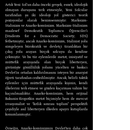
Artık Yeni Sol’un daha önceki gevşek, esnek, ideolojik 
olmayan duruşunu terk etmesiyle, Yeni Solcular 
tarafından şu iki ideoloji yol gösterici teorik 
pozisyonlar olarak benimsenmiştir: Marksizm-
Stalinizm ve Anarko-komünizm. Marksizm-Stalinizm 
maalesef Demokratik Toplumcu Öğrenciler’i 
(Students for a Democratic Society; SDS) 
fethetmiştir, ancak Anarko-komünizm, Stalinist yolu 
simgeleyen bürokratik ve devletçi tiranlıktan bir 
çıkış yolu arayan birçok solcuyu da kendine 
çekmiştir. Ve bu tür eylemlerde metot, inisiyatif ve 
müttefik arayışında olan birçok liberteryen, 
görünüşte gönüllülük yolunu yücelten ve baskıcı 
Devlet’in ortadan kaldırılmasını isteyen bir anarşist 
öğreti tarafından cezbedilmiştir. Ancak, belirli taktik 
eylemler için müttefik arayışında kişinin, kendi 
ilkelerini terk etmesi ve gözden kaçırması vahim bir 
kaçınılmazlıktır. Anarko-komünizm, hem orijinal 
Bakunin-Kropotkin metot biçimiyle hem de mevcut 
irrasyonalist ve “kıtlık sonrası toplum” perspektifi 
çeşidiyle asıl liberteryen ilkeden apayrı kutuplarda 
konumlanmıştır.
Örneğin, Anarko-komünizmin Devlet’ten daha çok 