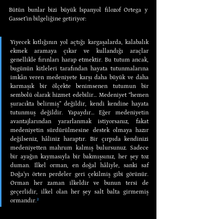
Bütün bunlar bizi büyük İspanyol filozof Ortega y 
Gasset’in bilgeliğine getiriyor:
Yiyecek kıtlığının yol açtığı kargaşalarda, kalabalık 
ekmek aramaya çıkar ve kullandığı araçlar 
genellikle fırınları harap etmektir. Bu tutum ancak, 
bugünün kitleleri tarafından hayata tutunmalarına 
imkân veren medeniyete karşı daha büyük ve daha 
karmaşık bir ölçekte benimsenen tutumun bir 
sembolü olarak hizmet edebilir… Medeniyet “hemen 
şuracıkta belirmiş” değildir, kendi kendine hayata 
tutunmuş değildir. Yapaydır… Eğer medeniyetin 
avantajlarından yararlanmak istiyorsanız, fakat 
medeniyetin sürdürülmesine destek olmaya hazır 
değilseniz, hâliniz haraptır. Bir çırpıda kendinizi 
medeniyetten mahrum kalmış bulursunuz. Sadece 
bir ayağın kaymasıyla bir bakmışsınız, her şey toz 
duman. İlkel orman, en doğal hâliyle, sanki saf 
Doğa’yı örten perdeler geri çekilmiş gibi görünür. 
Orman her zaman ilkeldir ve bunun tersi de 
geçerlidir, ilkel olan her şey salt balta girmemiş 
ormandır.
²