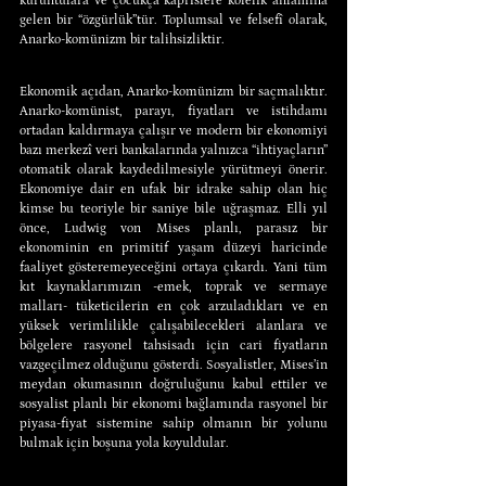
kuruntulara ve çocukça kaprislere kölelik anlamına 
gelen bir “özgürlük”tür. Toplumsal ve felsefî olarak, 
Anarko-komünizm bir talihsizliktir.
Ekonomik açıdan, Anarko-komünizm bir saçmalıktır. 
Anarko-komünist, parayı, fiyatları ve istihdamı 
ortadan kaldırmaya çalışır ve modern bir ekonomiyi 
bazı merkezî veri bankalarında yalnızca “ihtiyaçların” 
otomatik olarak kaydedilmesiyle yürütmeyi önerir. 
Ekonomiye dair en ufak bir idrake sahip olan hiç 
kimse bu teoriyle bir saniye bile uğraşmaz. Elli yıl 
önce, Ludwig von Mises planlı, parasız bir 
ekonominin en primitif yaşam düzeyi haricinde 
faaliyet gösteremeyeceğini ortaya çıkardı. Yani tüm 
kıt kaynaklarımızın -emek, toprak ve sermaye 
malları- tüketicilerin en çok arzuladıkları ve en 
yüksek verimlilikle çalışabilecekleri alanlara ve 
bölgelere rasyonel tahsisadı için cari fiyatların 
vazgeçilmez olduğunu gösterdi. Sosyalistler, Mises’in 
meydan okumasının doğruluğunu kabul ettiler ve 
sosyalist planlı bir ekonomi bağlamında rasyonel bir 
piyasa-fiyat sistemine sahip olmanın bir yolunu 
bulmak için boşuna yola koyuldular.