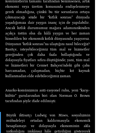
komünistlerin tamamı tarafından benimsenen, artık 
ekonomi veya üretim konusunda endişelenmeye 
gerek olmadığına, çünkü bu tür sorunların ortaya 
çıkmayacağı sözde bir “kıtlık sonrası” dünyada 
yaşadığımıza dair yaygın inanç için de yapılabilir. 
Ancak kıtlık durumumuz mağara adamınınkinden 
açıkça üstün olsa da hâlâ yaygın ve her zaman 
hissedilen bir ekonomik kıtlık dünyasında yaşıyoruz. 
Dünyanın “kıtlık sonrası”na ulaştığını nasıl bileceğiz? 
Basitçe, isteyebileceğimiz tüm mal ve hizmetler 
gereğinden çok daha fazla bollaştığında ve 
dolayısıyla fiyatları sıfıra düştüğünde; yani, tüm mal 
ve hizmetleri bir Cennet Bahçesi’ndeki gibi çaba 
harcamadan, çalışmadan, hiçbir kıt kaynak 
kullanmadan elde edebileceğimiz zaman.
Anarko-komünizmin anti-rasyonel ruhu, yeni “karşı-
kültür” gurularından biri olan Norman O. Brown 
tarafından şöyle ifade edilmişti:
Büyük iktisatçı Ludwig von Mises, sosyalizmin 
mübadeleyi ortadan kaldırmasıyla ekonomik 
hesaplamayı ve dolayısıyla ekonominin akla 
yatkınlığını imkânsız hâle getirdiğini göstererek 