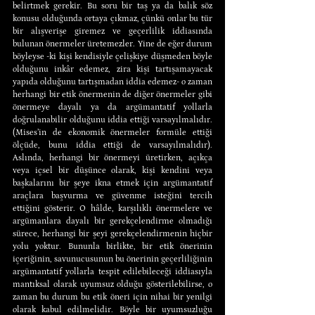
belirtmek gerekir. Bu soru bir taş ya da balık söz 
konusu olduğunda ortaya çıkmaz, çünkü onlar bu tür 
bir alışverişe giremez ve geçerlilik iddiasında 
bulunan önermeler üretemezler. Yine de eğer durum 
böyleyse -ki kişi kendisiyle çelişkiye düşmeden böyle 
olduğunu inkâr edemez, zira kişi tartışamayacak 
yapıda olduğunu tartışmadan iddia edemez- o zaman 
herhangi bir etik önermenin de diğer önermeler gibi 
önermeye dayalı ya da argümantatif yollarla 
doğrulanabilir olduğunu iddia ettiği varsayılmalıdır. 
(Mises’in de ekonomik önermeler formüle ettiği 
ölçüde, bunu iddia ettiği de varsayılmalıdır). 
Aslında, herhangi bir önermeyi üretirken, açıkça 
veya içsel bir düşünce olarak, kişi kendini veya 
başkalarını bir şeye ikna etmek için argümantatif 
araçlara başvurma ve güvenme isteğini tercih 
ettiğini gösterir. O hâlde, karşılıklı önermelere ve 
argümanlara dayalı bir gerekçelendirme olmadığı 
sürece, herhangi bir şeyi gerekçelendirmenin hiçbir 
yolu yoktur. Bununla birlikte, bir etik önerinin 
içeriğinin, savunucusunun bu önerinin geçerliliğinin 
argümantatif yollarla tespit edilebileceği iddiasıyla 
mantıksal olarak uyumsuz olduğu gösterilebilirse, o 
zaman bu durum bu etik öneri için nihai bir yenilgi 
olarak kabul edilmelidir. Böyle bir uyumsuzluğu 