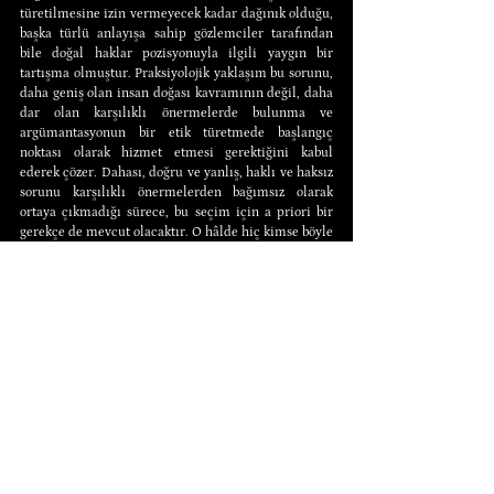
türetilmesine izin vermeyecek kadar dağınık olduğu, 
başka türlü anlayışa sahip gözlemciler tarafından 
bile doğal haklar pozisyonuyla ilgili yaygın bir 
tartışma olmuştur. Praksiyolojik yaklaşım bu sorunu, 
daha geniş olan insan doğası kavramının değil, daha 
dar olan karşılıklı önermelerde bulunma ve 
argümantasyonun bir etik türetmede başlangıç 
noktası olarak hizmet etmesi gerektiğini kabul 
ederek çözer. Dahası, doğru ve yanlış, haklı ve haksız 
sorunu karşılıklı önermelerden bağımsız olarak 
ortaya çıkmadığı sürece, bu seçim için a priori bir 
gerekçe de mevcut olacaktır. O hâlde hiç kimse böyle 
bir başlangıç noktasına çelişkiye düşmeden itiraz 
edemez. Son olarak, özel mülkiyetin tanınmasını 
gerektiren şey argümantasyondur, bu nedenle özel 
mülkiyet etiğinin geçerliliğine yönelik argümantatif 
bir meydan okuma praksiyolojik olarak imkânsızdır.
İkinci olarak, doğal haklar teorisi savunucularının, 
olgu-değer dikotomisinin nihai geçerliliğine ilişkin 
bazı genel eleştirel görüşler ileri sürmeleri dışında, 
başarılı bir şekilde köprü kuramadıkları “olan” ve 
“olması gereken” ayrımında, yani “-dır” ve “-malıdır” 
(is- ve ought-statements) arasında mantıksal bir 