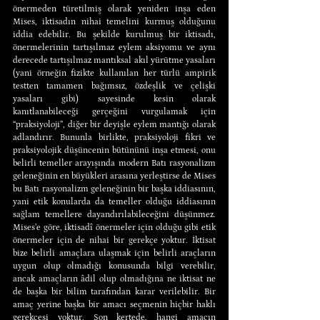
önermeden türetilmiş olarak yeniden inşa eden 
Mises, iktisadın nihai temelini kurmuş olduğunu 
iddia edebilir. Bu şekilde kurulmuş bir iktisadı, 
önermelerinin tartışılmaz eylem aksiyomu ve aynı 
derecede tartışılmaz mantıksal akıl yürütme yasaları 
(yani örneğin fizikte kullanılan her türlü ampirik 
testten tamamen bağımsız, özdeşlik ve çelişki 
yasaları gibi) sayesinde kesin olarak 
kanıtlanabileceği gerçeğini vurgulamak için 
“praksiyoloji”, diğer bir deyişle eylem mantığı olarak 
adlandırır. Bununla birlikte, praksiyoloji fikri ve 
praksiyolojik düşüncenin bütününü inşa etmesi, onu 
belirli temeller arayışında modern Batı rasyonalizm 
geleneğinin en büyükleri arasına yerleştirse de Mises 
bu Batı rasyonalizm geleneğinin bir başka iddiasının, 
yani etik konularda da temeller olduğu iddiasının 
sağlam temellere dayandırılabileceğini düşünmez. 
Mises’e göre, iktisadî önermeler için olduğu gibi etik 
önermeler için de nihai bir gerekçe yoktur. İktisat 
bize belirli amaçlara ulaşmak için belirli araçların 
uygun olup olmadığı konusunda bilgi verebilir, 
ancak amaçların âdil olup olmadığına ne iktisat ne 
de başka bir bilim tarafından karar verilebilir. Bir 
amaç yerine başka bir amacı seçmenin hiçbir haklı 
gerekçesi yoktur. Son kertede, hangi amacın 