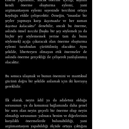
elbette yapılabilir, ancak önerme içeriği, kişinin 
kendi önerme oluşturma eylemi, yani 
argümantasyon eylemi sayesinde tercihini ortaya 
koyduğu etikle çelişecektir. Örneğin, “insanlar bir 
şeyler yapmaya karşı 
kayıtsızdır
 ve her zaman 
kayıtsız kalacaktır
” denebilir, ancak bu önerme, 
aslında öznel 
tercihi
 (başka bir şey söylemek ya da 
hiçbir şey söylememek yerine tam da bunu 
söylemek) açığa çıkaracak olan önerme oluşturma 
eylemi tarafından çürütülmüş olacaktır. Aynı 
şekilde, liberteryen olmayan etik önermeler de 
aslında önerme gerçekliği ile çelişerek yanlışlanmış 
olacaktır.
Bu sonuca ulaşmak ve bunun önemini ve mantıksal 
gücünü doğru bir şekilde anlamak için iki kavrayış 
gereklidir.
İlk olarak, neyin âdil ya da adaletsiz olduğu 
sorusunun -ya da konumuz bağlamında daha genel 
bir soru olan neyin geçerli bir önerme olup neyin 
olmadığı sorusunun- yalnızca benim ve diğerlerinin 
karşılıklı önermelerde bulunabildiği, yani 
argümantasyon yapabildiği ölçüde ortaya çıktığını 