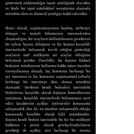
göstermek imkânsızlığın ispatı niteliğinde olacaktır 
ve böyle bir ispat entelektüel soruşturma alanında 
mümkün olan en ölümcül yenilgiyi teşkil edecektir.
İkinci olarak, argümantasyonun başıboş, serbestçe 
dolaşan ve temeli bilinmeyen önermelerden 
oluşmadığını, kıt araçların kullanılmasını gerektiren 
bir eylem biçimi olduğunu ve bir kişinin karşılıklı 
önermelerde bulunarak tercih ettiğini gösterdiği 
araçların özel mülkiyete ait araçlar olduğunu 
belirtmek gerekir. Öncelikle, bir kişinin fiziksel 
bedenini münhasıran kullanma hakkı zaten önceden 
varsayılmamış olsaydı, hiç kimsenin herhangi bir 
şey önermesi ve hiç kimsenin argümantatif yollarla 
herhangi bir önermeye ikna olması mümkün 
olamazdı. Herkesin kendi bedenleri üzerindeki 
birbirlerini karşılıklı olarak dışlayan kontrollerinin 
tanınması, karşılıklı önermelerde bulunmanın ayırt 
edici karakterini açıklar; söylenenler konusunda 
anlaşmazlık olsa da, en azından anlaşmazlık olduğu 
konusunda hemfikir olmak hâlâ mümkündür. 
Kişinin kendi bedeni üzerindeki bu tür bir mülkiyet 
hakkının a priori olarak gerekçelendirilmesi 
gerektiği de açıktır; zira herhangi bir normu 