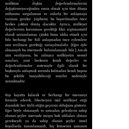
mülküne ilişkin değerlendirmelerini 
değiştirmeyeceğinden emin olmak için tüm dünya 
nüfusunu sorgulaması ve onlarla bir anlaşmaya 
varması gerekir. Şüphesiz, bu başarılmadan önce 
herkes çoktan ölmüş olacaktır. Ayrıca, mülkiyet 
değerlerinin korunması gerektiği fikri argümantatif 
olarak savunulamaz, çünkü bunu iddia etmek için 
bile herhangi bir fiilî anlaşmadan önce eylemlere 
izin verilmesi gerektiği varsayılmalıdır. (Eğer öyle 
olmasaydı bu önermede bulunulamazdı bile.) Ancak 
izin veriliyorsa, bu yalnızca mülkiyetin nesnel 
sınırları, yani herkesin kendi değerler ve 
değerlendirmeler sistemiyle ilgili olarak bir 
başkasıyla anlaşmak zorunda kalmadan kendi başına 
bu şekilde tanıyabileceği sınırlar nedeniyle 
mümkündür.
Kişi hayatta kalarak ve herhangi bir önermeyi 
formüle ederek, liberteryen özel mülkiyet etiği 
dışındaki her türlü etiğin geçersiz olduğunu gösterir. 
Eğer böyle olmasaydı ve sonradan gelenlerin sahip 
olunan şeyler üzerinde meşru hak iddiaları olması 
gerekseydi ya da sahip olunan şeyler öznel 
koşullarda tanımlansaydı, hiç kimsenin zamanın 