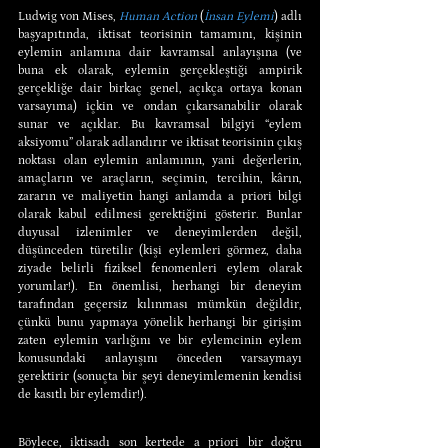
Ludwig von Mises, 
Human Action
 (
İnsan Eylemi
) adlı 
başyapıtında, iktisat teorisinin tamamını, kişinin 
eylemin anlamına dair kavramsal anlayışına (ve 
buna ek olarak, eylemin gerçekleştiği ampirik 
gerçekliğe dair birkaç genel, açıkça ortaya konan 
varsayıma) içkin ve ondan çıkarsanabilir olarak 
sunar ve açıklar. Bu kavramsal bilgiyi “eylem 
aksiyomu” olarak adlandırır ve iktisat teorisinin çıkış 
noktası olan eylemin anlamının, yani değerlerin, 
amaçların ve araçların, seçimin, tercihin, kârın, 
zararın ve maliyetin hangi anlamda a priori bilgi 
olarak kabul edilmesi gerektiğini gösterir. Bunlar 
duyusal izlenimler ve deneyimlerden değil, 
düşünceden türetilir (kişi eylemleri görmez, daha 
ziyade belirli fiziksel fenomenleri eylem olarak 
yorumlar!). En önemlisi, herhangi bir deneyim 
tarafından geçersiz kılınması mümkün değildir, 
çünkü bunu yapmaya yönelik herhangi bir girişim 
zaten eylemin varlığını ve bir eylemcinin eylem 
konusundaki anlayışını önceden varsaymayı 
gerektirir (sonuçta bir şeyi deneyimlemenin kendisi 
de kasıtlı bir eylemdir!).
Böylece, iktisadı son kertede a priori bir doğru 