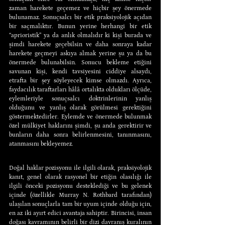
zaman harekete geçemez ve hiçbir şey önermede 
bulunamaz. Sonuçsalcı bir etik praksiyolojik açıdan 
bir saçmalıktır. Bunun yerine herhangi bir etik 
“aprioristik” ya da anlık olmalıdır ki kişi burada ve 
şimdi harekete geçebilsin ve daha sonraya kadar 
harekete geçmeyi askıya almak yerine şu ya da bu 
önermede bulunabilsin. Sonucu bekleme etiğini 
savunan kişi, kendi tavsiyesini ciddiye alsaydı, 
etrafta bir şey söyleyecek kimse olmazdı. Ayrıca, 
faydacılık taraftarları hâlâ ortalıkta oldukları ölçüde, 
eylemleriyle sonuçsalcı doktrinlerinin yanlış 
olduğunu ve yanlış olarak görülmesi gerektiğini 
göstermektedirler. Eylemde ve önermede bulunmak 
özel mülkiyet haklarını şimdi, şu anda gerektirir ve 
bunların daha sonra belirlenmesini, tanınmasını, 
atanmasını bekleyemez.
Doğal haklar pozisyonu ile ilgili olarak, praksiyolojik 
kanıt, genel olarak rasyonel bir etiğin olasılığı ile 
ilgili önceki pozisyonu desteklediği ve bu gelenek 
içinde (özellikle Murray N. Rothbard tarafından) 
ulaşılan sonuçlarla tam bir uyum içinde olduğu için, 
en az iki ayırt edici avantaja sahiptir. Birincisi, insan 
doğası kavramının belirli bir dizi davranış kuralının 