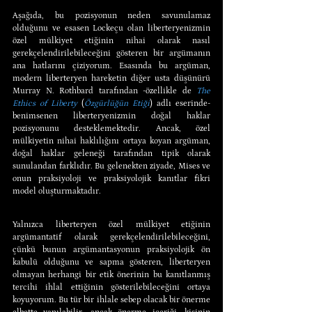
Aşağıda, bu pozisyonun neden savunulamaz 
olduğunu ve esasen Lockeçu olan liberteryenizmin 
özel mülkiyet etiğinin nihai olarak nasıl 
gerekçelendirilebileceğini gösteren bir argümanın 
ana hatlarını çiziyorum. Esasında bu argüman, 
modern liberteryen hareketin diğer usta düşünürü 
Murray N. Rothbard tarafından -özellikle de 
The 
Ethics of Liberty
 (
Özgürlüğün Etiği
) adlı eserinde- 
benimsenen liberteryenizmin doğal haklar 
pozisyonunu desteklemektedir. Ancak, özel 
mülkiyetin nihai haklılığını ortaya koyan argüman, 
doğal haklar geleneği tarafından tipik olarak 
sunulandan farklıdır. Bu gelenekten ziyade, Mises ve 
onun praksiyoloji ve praksiyolojik kanıtlar fikri 
model oluşturmaktadır.
Yalnızca liberteryen özel mülkiyet etiğinin 
argümantatif olarak gerekçelendirilebileceğini, 
çünkü bunun argümantasyonun praksiyolojik ön 
kabulü olduğunu ve sapma gösteren, liberteryen 
olmayan herhangi bir etik önerinin bu kanıtlanmış 
tercihi ihlal ettiğinin gösterilebileceğini ortaya 
koyuyorum. Bu tür bir ihlale sebep olacak bir önerme 