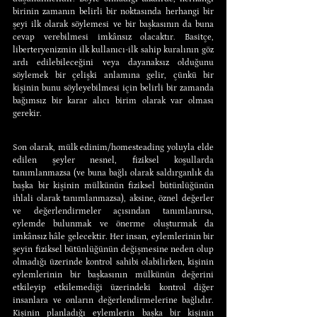
birinin zamanın belirli bir noktasında herhangi bir 
şeyi ilk olarak söylemesi ve bir başkasının da buna 
cevap verebilmesi imkânsız olacaktır. Basitçe, 
liberteryenizmin ilk kullanıcı-ilk sahip kuralının göz 
ardı edilebileceğini veya dayanaksız olduğunu 
söylemek bir çelişki anlamına gelir, çünkü bir 
kişinin bunu söyleyebilmesi için belirli bir zamanda 
bağımsız bir karar alıcı birim olarak var olması 
gerekir.
Son olarak, mülk edinim/homesteading yoluyla elde 
edilen şeyler nesnel, fiziksel koşullarda 
tanımlanmazsa (ve buna bağlı olarak saldırganlık da 
başka bir kişinin mülkünün fiziksel bütünlüğünün 
ihlali olarak tanımlanmazsa), aksine, öznel değerler 
ve değerlendirmeler açısından tanımlanırsa, 
eylemde bulunmak ve önerme oluşturmak da 
imkânsız hâle gelecektir. Her insan, eylemlerinin bir 
şeyin fiziksel bütünlüğünün değişmesine neden olup 
olmadığı üzerinde kontrol sahibi olabilirken, kişinin 
eylemlerinin bir başkasının mülkünün değerini 
etkileyip etkilemediği üzerindeki kontrol diğer 
insanlara ve onların değerlendirmelerine bağlıdır. 
Kişinin planladığı eylemlerin başka bir kişinin 