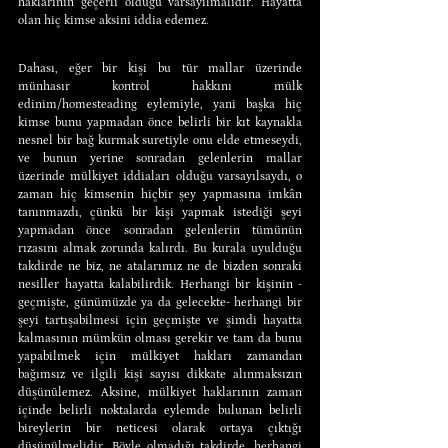
haklarının geçerli olduğu varsayılmalıdır. Hayatta 
olan hiç kimse aksini iddia edemez.
Dahası, eğer bir kişi bu tür mallar üzerinde 
münhasır kontrol hakkını mülk 
edinim/homesteading eylemiyle, yani başka hiç 
kimse bunu yapmadan önce belirli bir kıt kaynakla 
nesnel bir bağ kurmak suretiyle onu elde etmeseydi, 
ve bunun yerine sonradan gelenlerin mallar 
üzerinde mülkiyet iddiaları olduğu varsayılsaydı, o 
zaman hiç kimsenin hiçbir şey yapmasına imkân 
tanınmazdı, çünkü bir kişi yapmak istediği şeyi 
yapmadan önce sonradan gelenlerin tümünün 
rızasını almak zorunda kalırdı. Bu kurala uyulduğu 
takdirde ne biz, ne atalarımız ne de bizden sonraki 
nesiller hayatta kalabilirdik. Herhangi bir kişinin -
geçmişte, günümüzde ya da gelecekte- herhangi bir 
şeyi tartışabilmesi için geçmişte ve şimdi hayatta 
kalmasının mümkün olması gerekir ve tam da bunu 
yapabilmek için mülkiyet hakları zamandan 
bağımsız ve ilgili kişi sayısı dikkate alınmaksızın 
düşünülemez. Aksine, mülkiyet haklarının zaman 
içinde belirli noktalarda eylemde bulunan belirli 
bireylerin bir neticesi olarak ortaya çıktığı 
düşünülmelidir. Böyle olmadığı takdirde, herhangi 