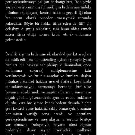
gerekçelendirmeye çalışan herhangi biri, “Ben şöyle 
şöyle öneriyorum” diyebilmek için bedeni üzerindeki 
münhasır (dışlayıcı) kontrol hakkını geçerliliği olan 
bir norm olarak önceden varsaymak zorunda 
kalacaktır. Böyle bir hakka itiraz eden de fiilî bir 
çelişkiye düşmüş olacaktır, zira bunu iddia etmek 
zaten itiraz ettiği normu kabul etmek anlamına 
gelmektedir.
Üstelik, kişinin bedenine ek olarak diğer kıt araçları 
da mülk edinim/homesteading eylemi yoluyla (yani 
bunları bir başkası sahiplenip kullanmadan önce 
kullanıma sokarak) sahiplenmesine izin 
verilmeseydi ve bu tür araçlar ve bunlara ilişkin 
münhasır kontrol hakları nesnel fiziksel koşullarda 
tanımlanmasaydı, tartışmayı herhangi bir süre 
boyunca sürdürmek ve argümanlarının önermeye 
dayalı gücüne güvenmek de aynı derecede imkânsız 
olurdu. Zira hiç kimse kendi bedeni dışında hiçbir 
şeyi kontrol etme hakkına sahip olmasaydı, o zaman 
hepimizin varlığı sona ererdi ve normları 
gerekçelendirme ve meşrulaştırma sorunu basitçe 
var olmazdı. Dolayısıyla, hayatta olma olgusu 
nedeniyle, diğer şeyler üzerindeki mülkiyet 