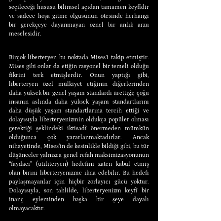
seçileceği hususu bilimsel açıdan tamamen keyfîdir 
ve sadece hoşa gitme olgusunun ötesinde herhangi 
bir gerekçeye dayanmayan öznel bir anlık arzu 
meselesidir.
Birçok liberteryen bu noktada Mises’i takip etmiştir. 
Mises gibi onlar da etiğin rasyonel bir temeli olduğu 
fikrini terk etmişlerdir. Onun yaptığı gibi, 
liberteryen özel mülkiyet etiğinin diğerlerinden 
daha yüksek bir genel yaşam standardı ürettiği; çoğu 
insanın aslında daha yüksek yaşam standartlarını 
daha düşük yaşam standartlarına tercih ettiği ve 
dolayısıyla liberteryenizmin oldukça popüler olması 
gerektiği şeklindeki iktisadî önermeden mümkün 
olduğunca çok yararlanmaktadırlar. Ancak 
nihayetinde, Mises’in de kesinlikle bildiği gibi, bu tür 
düşünceler yalnızca genel refah maksimizasyonunun 
“faydacı” (utiliteryen) hedefini zaten kabul etmiş 
olan birini liberteryenizme ikna edebilir. Bu hedefi 
paylaşmayanlar için hiçbir zorlayıcı gücü yoktur. 
Dolayısıyla, son tahlilde, liberteryenizm keyfî bir 
inanç eyleminden başka bir şeye dayalı 
olmayacaktır.