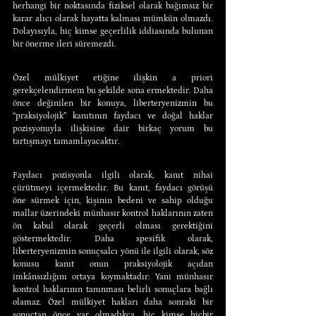
herhangi bir noktasında fiziksel olarak bağımsız bir 
karar alıcı olarak hayatta kalması mümkün olmazdı. 
Dolayısıyla, hiç kimse geçerlilik iddiasında bulunan 
bir önerme ileri süremezdi.
Özel mülkiyet etiğine ilişkin a priori 
gerekçelendirmem bu şekilde sona ermektedir. Daha 
önce değinilen bir konuya, liberteryenizmin bu 
“praksiyolojik” kanıtının faydacı ve doğal haklar 
pozisyonuyla ilişkisine dair birkaç yorum bu 
tartışmayı tamamlayacaktır.
Faydacı pozisyonla ilgili olarak, kanıt nihai 
çürütmeyi içermektedir. Bu kanıt, faydacı görüşü 
öne sürmek için, kişinin bedeni ve sahip olduğu 
mallar üzerindeki münhasır kontrol haklarının zaten 
ön kabul olarak geçerli olması gerektiğini 
göstermektedir. Daha spesifik olarak, 
liberteryenizmin sonuçsalcı yönü ile ilgili olarak, söz 
konusu kanıt onun praksiyolojik açıdan 
imkânsızlığını ortaya koymaktadır: Yani münhasır 
kontrol haklarının tanınması belirli sonuçlara bağlı 
olamaz. Özel mülkiyet hakları daha sonraki bir 
sonuçtan önce var olmadıkça, hiç kimse hiçbir 