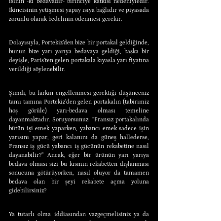
ısının -ki bedavadır- birinciye katkısı nedeniyledir. 
İkincisinin yetişmesi yapay ısıya bağlıdır ve piyasada 
zorunlu olarak bedelinin ödenmesi gerekir.
Dolayısıyla, Portekiz’den bize bir portakal geldiğinde, 
bunun bize yarı yarıya bedavaya geldiği, başka bir 
deyişle, Paris’ten gelen portakala kıyasla yarı fiyatına 
verildiği söylenebilir.
Şimdi, bu farkın engellenmesi gerektiği düşünceniz 
tamı tamına Portekiz’den gelen portakalın (tabirimiz 
hoş görüle) yarı-bedava olması temeline 
dayanmaktadır. Soruyorsunuz: “Fransız portakalında 
bütün işi emek yaparken, yabancı emek sadece işin 
yarısını yapar, geri kalanını da güneş hallederse, 
Fransız iş gücü yabancı iş gücünün rekabetine nasıl 
dayanabilir?” Ancak, eğer bir ürünün yarı yarıya 
bedava olması sizi bu kısmın rekabetten dışlanması 
sonucuna götürüyorken, nasıl oluyor da tamamen 
bedava olan bir şeyi rekabete açma yoluna 
gidebilirsiniz?
Ya tutarlı olma iddiasından vazgeçmelisiniz ya da 