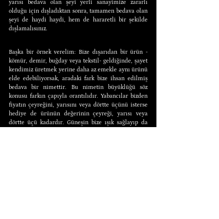
yarısı bedava olan şeyi yerli sanayimize zararlı 
olduğu için dışladıktan sonra, tamamen bedava olan 
şeyi de haydi haydi, hem de hararetli bir şekilde 
dışlamalısınız.
Başka bir örnek verelim: Bize dışarıdan bir ürün -
kömür, demir, buğday veya tekstil- geldiğinde, şayet 
kendimiz üretmek yerine daha az emekle aynı ürünü 
elde edebiliyorsak, aradaki fark bize ihsan edilmiş 
bedava bir nimettir. Bu nimetin büyüklüğü söz 
konusu farkın çapıyla orantılıdır. Yabancılar bizden 
fiyatın çeyreğini, yarısını veya dörtte üçünü isterse 
hediye de ürünün değerinin çeyreği, yarısı veya 
dörtte üçü kadardır. Güneşin bize ışık sağlayıp da 
karşılığında hiçbir şey istememesinde olduğu gibi, 
bağışı yapan kişi bizden bir bedel istemezse söz 
konusu nimet alabileceği en kâmil şekli almış 
demektir. Soru, formel olarak sorarsak, Fransa için 
bedava tüketimin kazancını mı, yoksa meşakkatli 
üretimin sözde avantajlarını mı istediğinizdir. 
Tercihinizi yapın, ama mantıklı olun; hep yapıp 
durduğunuz üzere, fiyatları sıfıra yaklaştıkça yabancı 
kömür, demir, buğday ve tekstili oransal olarak 
yasaklarken, fiyatı bütün gün boyunca sıfır olan 