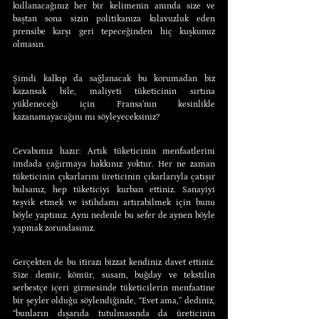
kullanacağınız her bir kelimenin anında size ve 
baştan sona sizin politikanıza kılavuzluk eden 
prensibe karşı geri tepeceğinden hiç kuşkunuz 
olmasın.
Şimdi kalkıp da sağlanacak bu korumadan biz 
kazansak bile, maliyeti tüketicinin sırtına 
yükleneceği için Fransa’nın kesinlikle 
kazanamayacağını mı söyleyeceksiniz?
Cevabımız hazır: Artık tüketicinin menfaatlerini 
imdada çağırmaya hakkınız yoktur. Her ne zaman 
tüketicinin çıkarlarını üreticinin çıkarlarıyla çatışır 
bulsanız, hep tüketiciyi kurban ettiniz. Sanayiyi 
teşvik etmek ve istihdamı artırabilmek için bunu 
böyle yaptınız. Aynı nedenle bu sefer de aynen böyle 
yapmak zorundasınız.
Gerçekten de bu itirazı bizzat kendiniz davet ettiniz. 
Size demir, kömür, susam, buğday ve tekstilin 
serbestçe içeri girmesinde tüketicilerin menfaatine 
bir şeyler olduğu söylendiğinde, “Evet ama,” dediniz, 
“bunların dışarıda tutulmasında da üreticinin 