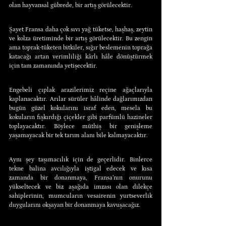
olan hayvansal gübrede, bir artış görülecektir.
Şayet Fransa daha çok sıvı yağ tüketse, haşhaş, zeytin 
ve kolza üretiminde bir artış görülecektir. Bu zengin 
ama toprak-tüketen bitkiler, sığır beslemenin toprağa 
katacağı artan verimliliği kârlı hâle dönüştürmek 
için tam zamanında yetişecektir.
Engebeli çıplak arazilerimiz reçine ağaçlarıyla 
kaplanacaktır. Arılar sürüler hâlinde dağlarımızdan 
bugün güzel kokularını israf eden, mesela bu 
kokuların fışkırdığı çiçekler gibi parfümlü hazineler 
toplayacaktır. Böylece müthiş bir genişleme 
yaşamayacak bir tek tarım alanı bile kalmayacaktır.
Aynı şey taşımacılık için de geçerlidir. Binlerce 
tekne balina avcılığıyla iştigal edecek ve kısa 
zamanda bir donanmaya, Fransa’nın onurunu 
yükseltecek ve biz aşağıda imzası olan dilekçe 
sahiplerinin, mumcuların vesairenin yurtseverlik 
duygularını okşayan bir donanmaya kavuşacağız.