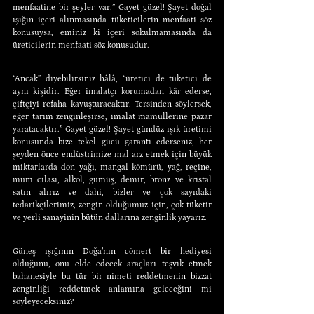
menfaatine bir şeyler var.” Gayet güzel! Şayet doğal 
ışığın içeri alınmasında tüketicilerin menfaati söz 
konusuysa, eminiz ki içeri sokulmamasında da 
üreticilerin menfaati söz konusudur.
“Ancak” diyebilirsiniz hâlâ, “üretici de tüketici de 
aynı kişidir. Eğer imalatçı korumadan kâr ederse, 
çiftçiyi refaha kavuşturacaktır. Tersinden söylersek, 
eğer tarım zenginleşirse, imalat mamullerine pazar 
yaratacaktır.” Gayet güzel! Şayet gündüz ışık üretimi 
konusunda bize tekel gücü garanti ederseniz, her 
şeyden önce endüstrimize mal arz etmek için büyük 
miktarlarda don yağı, mangal kömürü, yağ, reçine, 
mum cilası, alkol, gümüş, demir, bronz ve kristal 
satın alırız ve dahi, bizler ve çok sayıdaki 
tedarikçilerimiz, zengin olduğumuz için, çok tüketir 
ve yerli sanayinin bütün dallarına zenginlik yayarız.
Güneş ışığının Doğa’nın cömert bir hediyesi 
olduğunu, onu elde edecek araçları teşvik etmek 
bahanesiyle bu tür bir nimeti reddetmenin bizzat 
zenginliği reddetmek anlamına geleceğini mi 
söyleyeceksiniz?