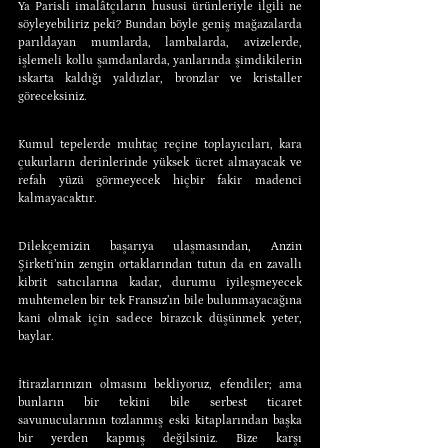
Ya Parisli imalâtçıların hususi ürünleriyle ilgili ne 
söyleyebiliriz peki? Bundan böyle geniş mağazalarda 
parıldayan mumlarda, lambalarda, avizelerde, 
işlemeli kollu şamdanlarda, yanlarında şimdikilerin 
ıskarta kaldığı yaldızlar, bronzlar ve kristaller 
göreceksiniz.
Kumul tepelerde muhtaç reçine toplayıcıları, kara 
çukurların derinlerinde yüksek ücret almayacak ve 
refah yüzü görmeyecek hiçbir fakir madenci 
kalmayacaktır.
Dilekçemizin başarıya ulaşmasından, Anzin 
Şirketi’nin zengin ortaklarından tutun da en zavallı 
kibrit satıcılarına kadar, durumu iyileşmeyecek 
muhtemelen bir tek Fransız’ın bile bulunmayacağına 
kani olmak için sadece birazcık düşünmek yeter, 
baylar.
İtirazlarınızın olmasını bekliyoruz, efendiler; ama 
bunların bir tekini bile serbest ticaret 
savunucularının tozlanmış eski kitaplarından başka 
bir yerden kapmış değilsiniz. Bize karşı 