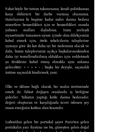
Fakat böyle bir tutum takınırsanız, kendi politikanıza 
karşı öldürücü bir darbe vurmuş olursunuz. 
Hatırlayınız ki bugüne kadar sizler daima bedava 
nimetlere benzedikleri için ve benzedikleri oranda 
yabancı malları dışladınız. Sizin yerleşik 
siyasetinizle tamamen uyum içinde olan dilekçemizi 
kabul etmek için, öteki tekelcilerin taleplerine 
uymaya göre iki kat daha iyi bir nedeniniz olacak ve 
dahi, bizim taleplerimizi açıkça başkalarınınkinden 
daha iyi temellendirilmiş oldukları için reddetmek 
şu denklemi kabul etmiş olmakla aynı anlama 
gelecektir: + × + = − ; başka bir deyişle, saçmalık 
üstüne saçmalık bindirmek, yani.
Ülke ve iklime bağlı olarak, bir malın üretiminde 
emek ile Tabiat değişen oranlarda iş birliğine 
giderler. Tabiatın yaptığı katkı daima bedavadır; 
değeri oluşturan ve karşılığında ücret ödenen şey 
insan emeğinin katkısı olan kısımdır.
Lizbon’dan gelen bir portakal şayet Paris’ten gelen 
portakalın yarı fiyatına ise bu, güneşten gelen doğal 