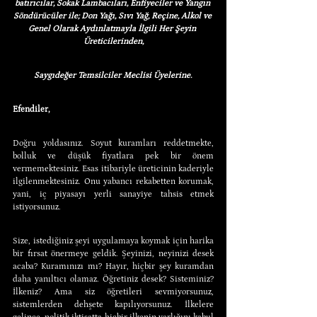
batırıcılar, Sokak Lambacıları, Enfiyeciler ve Yangın 
Söndürücüler ile; Don Yağı, Sıvı Yağ, Reçine, Alkol ve 
Genel Olarak Aydınlatmayla İlgili Her Şeyin 
Üreticilerinden,
Saygıdeğer Temsilciler Meclisi Üyelerine.
Efendiler,
Doğru yoldasınız. Soyut kuramları reddetmekte, 
bolluk ve düşük fiyatlara pek bir önem 
vermemektesiniz. Esas itibariyle üreticinin kaderiyle 
ilgilenmektesiniz. Onu yabancı rekabetten korumak, 
yani, iç piyasayı yerli sanayiye tahsis etmek 
istiyorsunuz.
Size, istediğiniz şeyi uygulamaya koymak için harika 
bir fırsat önermeye geldik. Şeyinizi, neyinizi desek 
acaba? Kuramınızı mı? Hayır, hiçbir şey kuramdan 
daha yanıltıcı olamaz. Öğretiniz desek? Sisteminiz? 
İlkeniz? Ama siz öğretileri sevmiyorsunuz, 
sistemlerden dehşete kapılıyorsunuz. İlkelere 