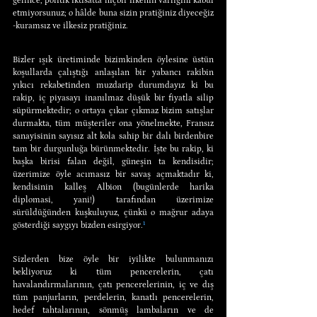
gelince, politik iktisatta hiçbir ilkenin varlığını kabul 
etmiyorsunuz; o hâlde buna sizin pratiğiniz diyeceğiz 
-kuramsız ve ilkesiz pratiğiniz.
Bizler ışık üretiminde bizimkinden öylesine üstün 
koşullarda çalıştığı anlaşılan bir yabancı rakibin 
yıkıcı rekabetinden muzdarip durumdayız ki bu 
rakip, iç piyasayı inanılmaz düşük bir fiyatla silip 
süpürmektedir; o ortaya çıkar çıkmaz bizim satışlar 
durmakta, tüm müşteriler ona yönelmekte, Fransız 
sanayisinin sayısız alt kola sahip bir dalı birdenbire 
tam bir durgunluğa bürünmektedir. İşte bu rakip, ki 
başka birisi falan değil, güneşin ta kendisidir; 
üzerimize öyle acımasız bir savaş açmaktadır ki, 
kendisinin kalleş Albion (bugünlerde harika 
diplomasi, yani!) tarafından üzerimize 
sürüldüğünden kuşkuluyuz, çünkü o mağrur adaya 
gösterdiği saygıyı bizden esirgiyor.
¹
Sizlerden bize öyle bir iyilikte bulunmanızı 
bekliyoruz ki tüm pencerelerin, çatı 
havalandırmalarının, çatı pencerelerinin, iç ve dış 
tüm panjurların, perdelerin, kanatlı pencerelerin, 
hedef tahtalarının, sönmüş lambaların ve de 