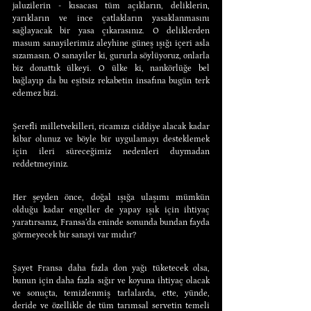
jaluzilerin - kısacası tüm açıkların, deliklerin, 
yarıkların ve ince çatlakların yasaklanmasını 
sağlayacak bir yasa çıkarasınız. O deliklerden 
masum sanayilerimiz aleyhine güneş ışığı içeri asla 
sızamasın. O sanayiler ki, gururla söylüyoruz, onlarla 
biz donattık ülkeyi. O ülke ki, nankörlüğe bel 
bağlayıp da bu eşitsiz rekabetin insafına bugün terk 
edemez bizi.
Şerefli milletvekilleri, ricamızı ciddiye alacak kadar 
kibar olunuz ve böyle bir uygulamayı desteklemek 
için ileri süreceğimiz nedenleri duymadan 
reddetmeyiniz.
Her şeyden önce, doğal ışığa ulaşımı mümkün 
olduğu kadar engeller de yapay ışık için ihtiyaç 
yaratırsanız, Fransa’da eninde sonunda bundan fayda 
görmeyecek bir sanayi var mıdır?
Şayet Fransa daha fazla don yağı tüketecek olsa, 
bunun için daha fazla sığır ve koyuna ihtiyaç olacak 
ve sonuçta, temizlenmiş tarlalarda, ette, yünde, 
deride ve özellikle de tüm tarımsal servetin temeli 