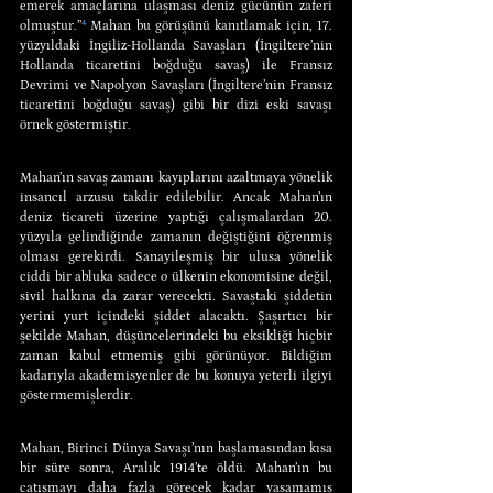
emerek amaçlarına ulaşması deniz gücünün zaferi 
olmuştur.”
⁴
 Mahan bu görüşünü kanıtlamak için, 17. 
yüzyıldaki İngiliz-Hollanda Savaşları (İngiltere’nin 
Hollanda ticaretini boğduğu savaş) ile Fransız 
Devrimi ve Napolyon Savaşları (İngiltere’nin Fransız 
ticaretini boğduğu savaş) gibi bir dizi eski savaşı 
örnek göstermiştir.
Mahan’ın savaş zamanı kayıplarını azaltmaya yönelik 
insancıl arzusu takdir edilebilir. Ancak Mahan’ın 
deniz ticareti üzerine yaptığı çalışmalardan 20. 
yüzyıla gelindiğinde zamanın değiştiğini öğrenmiş 
olması gerekirdi. Sanayileşmiş bir ulusa yönelik 
ciddi bir abluka sadece o ülkenin ekonomisine değil, 
sivil halkına da zarar verecekti. Savaştaki şiddetin 
yerini yurt içindeki şiddet alacaktı. Şaşırtıcı bir 
şekilde Mahan, düşüncelerindeki bu eksikliği hiçbir 
zaman kabul etmemiş gibi görünüyor. Bildiğim 
kadarıyla akademisyenler de bu konuya yeterli ilgiyi 
göstermemişlerdir.
Mahan, Birinci Dünya Savaşı’nın başlamasından kısa 
bir süre sonra, Aralık 1914’te öldü. Mahan’ın bu 
çatışmayı daha fazla görecek kadar yaşamamış 