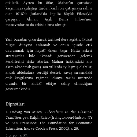
etkiledi. Ayrıca bu öfke, Mahan’ın çaresizce 
kaçınmaya çalıştığı türden kanlı bir çatışmaya sahne 
olan 1916’da Jutland’da İngiliz Büyük Filosu’yla 
çarpışan Alman Açık Deniz Filosu’nun 
manevralarını da etkisi altına almıştı.
Yani buradan çıkarılacak tarihsel ders açıktır. İktisat 
bilgisi dünyayı anlamak ve onun içinde etik 
davranmak için hayatî önem taşır. Hatta askerî 
stratejistler bile iktisadı görmezden gelerek 
kendilerini riske atarlar. Mahan hakkındaki ana 
akım akademik görüş son yıllarda iyileşmiş olabilir, 
ancak ablukalara verdiği destek, savaş sırasındaki 
etik kaygılarına rağmen, dünya tarihi üzerinde 
olumlu bir ahlâkî etkiye sahip olmadığını 
göstermektedir.
Dipnotlar:
1. Ludwig von Mises, 
Liberalism in the Classical 
Tradition
, çev. Ralph Raico (Irvington-on-Hudson, NY 
ve San Francisco: The Foundation for Economic 
Education, Inc. ve Cobden Press, 2002), s. 26.
2. 
A.g.e.
, s. 27.