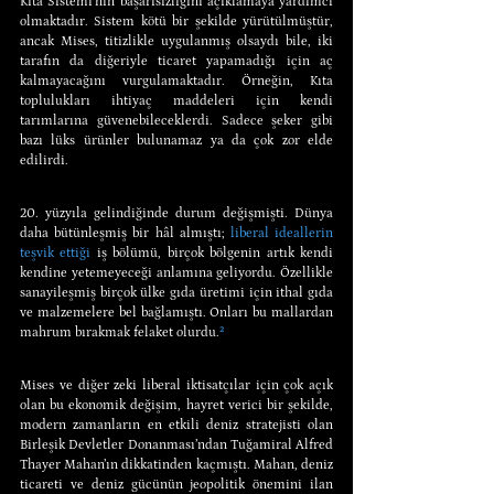
Kıta Sistemi’nin başarısızlığını açıklamaya yardımcı 
olmaktadır. Sistem kötü bir şekilde yürütülmüştür, 
ancak Mises, titizlikle uygulanmış olsaydı bile, iki 
tarafın da diğeriyle ticaret yapamadığı için aç 
kalmayacağını vurgulamaktadır. Örneğin, Kıta 
toplulukları ihtiyaç maddeleri için kendi 
tarımlarına güvenebileceklerdi. Sadece şeker gibi 
bazı lüks ürünler bulunamaz ya da çok zor elde 
edilirdi.
20. yüzyıla gelindiğinde durum değişmişti. Dünya 
daha bütünleşmiş bir hâl almıştı; 
liberal ideallerin 
teşvik ettiği
 iş bölümü, birçok bölgenin artık kendi 
kendine yetemeyeceği anlamına geliyordu. Özellikle 
sanayileşmiş birçok ülke gıda üretimi için ithal gıda 
ve malzemelere bel bağlamıştı. Onları bu mallardan 
mahrum bırakmak felaket olurdu.
²
Mises ve diğer zeki liberal iktisatçılar için çok açık 
olan bu ekonomik değişim, hayret verici bir şekilde, 
modern zamanların en etkili deniz stratejisti olan 
Birleşik Devletler Donanması’ndan Tuğamiral Alfred 
Thayer Mahan’ın dikkatinden kaçmıştı. Mahan, deniz 
ticareti ve deniz gücünün jeopolitik önemini ilan 