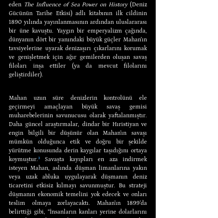
eden 
The Influence of Sea Power on History
 (Deniz 
Gücünün Tarihe Etkisi) adlı kitabının ilk cildinin 
1890 yılında yayınlanmasının ardından uluslararası 
bir üne kavuştu. Yaygın bir emperyalizm çağında, 
dünyanın dört bir yanındaki büyük güçler Mahan’ın 
tavsiyelerine uyarak denizaşırı çıkarlarını korumak 
ve genişletmek için ağır gemilerden oluşan savaş 
filoları inşa ettiler (ya da mevcut filolarını 
geliştirdiler).
Mahan uzun süre denizlerin kontrolünü ele 
geçirmeyi amaçlayan büyük savaş gemisi 
muharebelerinin savunucusu olarak yaftalanmıştır. 
Daha güncel araştırmalar, dindar bir Hıristiyan ve 
engin bilgili bir düşünür olan Mahan’ın savaşı 
mümkün olduğunca etik ve doğru bir şekilde 
yürütme konusunda derin kaygılar taşıdığını ortaya 
koymuştur.
³
 Savaşta kayıpları en aza indirmek 
isteyen Mahan, aslında düşman limanlarına yakın 
veya uzak abluka uygulayarak düşmanın deniz 
ticaretini etkisiz kılmayı savunmuştur. Bu strateji 
düşmanın ekonomik temelini yok edecek ve onları 
teslim olmaya zorlayacaktı. Mahan’ın 1899’da 
belirttiği gibi, “İnsanların kanları yerine dolarlarını 