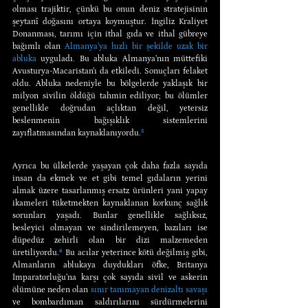
olması trajiktir, çünkü bu onun deniz stratejisinin 
şeytanî doğasını ortaya koymuştur. İngiliz Kraliyet 
Donanması, tarımı için ithal gıda ve ithal gübreye 
bağımlı olan 
Almanya’ya hızlı bir şekilde uzak bir 
abluka
 uyguladı. Bu abluka Almanya’nın müttefiki 
Avusturya-Macaristan’ı da etkiledi. Sonuçları felaket 
oldu. Abluka nedeniyle bu bölgelerde yaklaşık bir 
milyon sivilin öldüğü tahmin ediliyor; bu ölümler 
genellikle doğrudan açlıktan değil, yetersiz 
beslenmenin bağışıklık sistemlerini 
zayıflatmasından kaynaklanıyordu.
⁵
Ayrıca bu ülkelerde yaşayan çok daha fazla sayıda 
insan da ekmek ve et gibi temel gıdaların yerini 
almak üzere tasarlanmış ersatz ürünleri yani yapay 
ikameleri tüketmekten kaynaklanan korkunç sağlık 
sorunları yaşadı. Bunlar genellikle sağlıksız, 
besleyici olmayan ve sindirilemeyen, bazıları ise 
düpedüz zehirli olan bir dizi malzemeden 
üretiliyordu.
⁶
 Bu acılar yeterince kötü değilmiş gibi, 
Almanların ablukaya duydukları öfke, Britanya 
İmparatorluğu’na karşı çok sayıda sivil ve askerin 
ölümüne neden olan 
sınır tanımayan denizaltı savaşı
ve bombardıman saldırılarını sürdürmelerini 