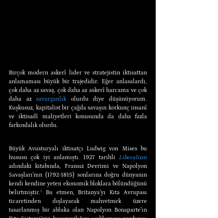
Birçok modern askerî lider ve stratejistin iktisattan 
anlamaması büyük bir trajedidir. Eğer anlasalardı, 
çok daha az savaş, çok daha az askerî harcama ve çok 
daha az 
savurganlık
 olurdu diye düşünüyorum. 
Kuşkusuz, kapitalist bir çağda savaşın korkunç insanî 
ve iktisadî maliyetleri konusunda da daha fazla 
farkındalık olurdu.
Büyük Avusturyalı iktisatçı Ludwig von Mises bu 
hususu çok iyi anlamıştı. 1927 tarihli 
Liberalizm
adındaki kitabında, Fransız Devrimi ve Napolyon 
Savaşları’nın (1792-1815) sonlarına doğru dünyanın 
kendi kendine yeten ekonomik bloklara bölündüğünü 
belirtmiştir.
¹
 Bu etmen, Britanya’yı Kıta Avrupası 
ticaretinden dışlayarak mahvetmek üzere 
tasarlanmış bir abluka olan Napolyon Bonaparte’ın 