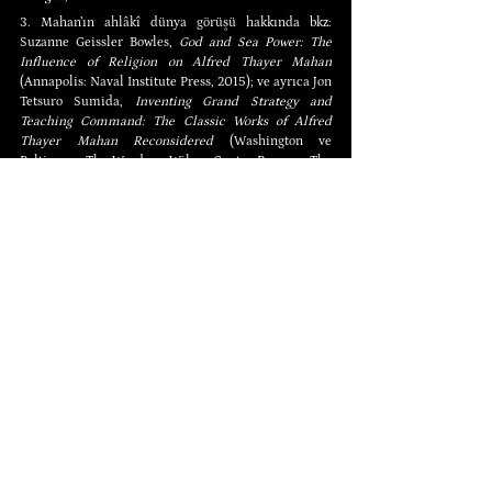
3. Mahan’ın ahlâkî dünya görüşü hakkında bkz: 
Suzanne Geissler Bowles, 
God and Sea Power: The 
Influence of Religion on Alfred Thayer Mahan
(Annapolis: Naval Institute Press, 2015); ve ayrıca Jon 
Tetsuro Sumida, 
Inventing Grand Strategy and 
Teaching Command: The Classic Works of Alfred 
Thayer Mahan Reconsidered
 (Washington ve 
Baltimore: The Woodrow Wilson Center Press ve The 
Johns Hopkins University Press, 1997).
4. Alfred T. Mahan,
 Lessons of the War with Spain 
and Other Articles
 (Boston: Little, Brown and 
Company, 1899), s. 106.
5. Alexander B. Downes, 
Targeting Civilians in War
(Ithaca ve Londra: Cornell University Press, 2008), s. 
87.
6. Alexander Watson, 
Ring of Steel: Germany and 
Austria-Hungary in World War I
 (New York: Basic 
Books, 2014), ss. 334-435.
Yazar: 
Martin George Holmes