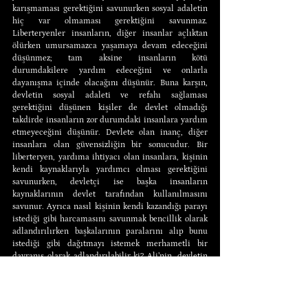
karışmaması gerektiğini savunurken sosyal adaletin 
hiç var olmaması gerektiğini savunmaz. 
Liberteryenler insanların, diğer insanlar açlıktan 
ölürken umursamazca yaşamaya devam edeceğini 
düşünmez; tam aksine insanların kötü 
durumdakilere yardım edeceğini ve onlarla 
dayanışma içinde olacağını düşünür. Buna karşın, 
devletin sosyal adaleti ve refahı sağlaması 
gerektiğini düşünen kişiler de devlet olmadığı 
takdirde insanların zor durumdaki insanlara yardım 
etmeyeceğini düşünür. Devlete olan inanç, diğer 
insanlara olan güvensizliğin bir sonucudur. Bir 
liberteryen, yardıma ihtiyacı olan insanlara, kişinin 
kendi kaynaklarıyla yardımcı olması gerektiğini 
savunurken, devletçi ise başka insanların 
kaynaklarının devlet tarafından kullanılmasını 
savunur. Ayrıca nasıl kişinin kendi kazandığı parayı 
istediği gibi harcamasını savunmak bencillik olarak 
adlandırılırken başkalarının paralarını alıp bunu 
istediği gibi dağıtmayı istemek merhametli bir 
davranış olarak adlandırılabilir ki? Ali’nin, devletin 
Veli’den para alıp bunu Ayşe’ye vermesi gerektiğini 
savunması Ali’yi bonkör yapmaz (gerçi Ali’ye Nobel 
Ödülü kazandırabilir), ancak ve ancak Ali’nin kendi 
parasını gönüllü olarak Ayşe’ye vermesi onu bonkör 