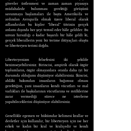
görevler üstlenmesi ve zaman zaman piyasaya 
müdahalede bulunması gerektiği görüşünü 
savunmaya başlamaları ile başta Amerika’da ve 
ardından Avrupa’da olmak üzere liberal olarak 
adlandırılan bu kişiler “liberal” titrinin gerçek 
anlamı dışında her şeyi temsil eder hâle geldiler. Bu 
unvan hırsızlığı o kadar başarılı bir hâle geldi ki, 
gerçek liberallerin yeni bir terime ihtiyaçları oluştu 
ve liberteryen terimi doğdu.
Liberteryenizm felsefesini iki şekilde 
benimseyebilirsiniz: Birincisi, ampirik olarak özgür 
toplumların, özgür olmayanlara oranla daha iyi bir 
durumda olduğunu düşünüyor olabilirsiniz. İkincisi, 
ahlâki bakımdan insanların bağımsız olması 
gerektiğini, yani insanların kendi vücutları ve mal 
varlıkları ile başkalarının vücutlarına ve mülklerine 
zarar vermediği sürece ne isterlerse 
yapabileceklerini düşünüyor olabilirsiniz.
Genellikle egemen ve hükümdar kelimesi krallar ve 
devletler için kullanılır, bir liberteryen için ise her 
erkek ve kadın bir kral ve kraliçedir ve kendi 