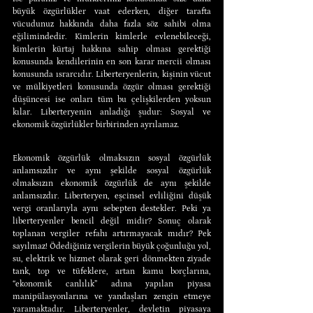
büyük özgürlükler vaat ederken, diğer tarafta 
vücudunuz hakkında daha fazla söz sahibi olma 
eğilimindedir. Kimlerin kimlerle evlenebileceği, 
kimlerin kürtaj hakkına sahip olması gerektiği 
konusunda kendilerinin en son karar mercii olması 
konusunda ısrarcıdır. Liberteryenlerin, kişinin vücut 
ve mülkiyetleri konusunda özgür olması gerektiği 
düşüncesi ise onları tüm bu çelişkilerden yoksun 
kılar. Liberteryenin anladığı şudur: Sosyal ve 
ekonomik özgürlükler birbirinden ayrılamaz.
Ekonomik özgürlük olmaksızın sosyal özgürlük 
anlamsızdır ve aynı şekilde sosyal özgürlük 
olmaksızın ekonomik özgürlük de aynı şekilde 
anlamsızdır. Liberteryen, eşcinsel evliliğini düşük 
vergi oranlarıyla aynı sebepten destekler. Peki ya 
liberteryenler bencil değil midir? Sonuç olarak 
toplanan vergiler refahı artırmayacak mıdır? Pek 
sayılmaz! Ödediğiniz vergilerin büyük çoğunluğu yol, 
su, elektrik ve hizmet olarak geri dönmekten ziyade 
tank, top ve tüfeklere, artan kamu borçlarına, 
“ekonomik canlılık” adına yapılan piyasa 
manipülasyonlarına ve yandaşları zengin etmeye 
yaramaktadır. Liberteryenler, devletin piyasaya 