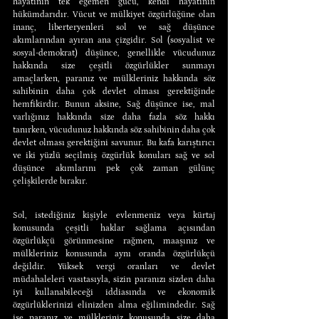
hayatının tek egemen gücü, kendi hayatının 
hükümdarıdır. Vücut ve mülkiyet özgürlüğüne olan 
inanç, liberteryenleri sol ve sağ düşünce 
akımlarından ayıran ana çizgidir. Sol (sosyalist ve 
sosyal-demokrat) düşünce, genellikle vücudunuz 
hakkında size çeşitli özgürlükler sunmayı 
amaçlarken, paranız ve mülkleriniz hakkında söz 
sahibinin daha çok devlet olması gerektiğinde 
hemfikirdir. Bunun aksine, Sağ düşünce ise, mal 
varlığınız hakkında size daha fazla söz hakkı 
tanırken, vücudunuz hakkında söz sahibinin daha çok 
devlet olması gerektiğini savunur. Bu kafa karıştırıcı 
ve iki yüzlü seçilmiş özgürlük konuları sağ ve sol 
düşünce akımlarını pek çok zaman gülünç 
çelişkilerde bırakır.
Sol, istediğiniz kişiyle evlenmeniz veya kürtaj 
konusunda çeşitli haklar sağlama açısından 
özgürlükçü görünmesine rağmen, maaşınız ve 
mülkleriniz konusunda aynı oranda özgürlükçü 
değildir. Yüksek vergi oranları ve devlet 
müdahaleleri vasıtasıyla, sizin paranızı sizden daha 
iyi kullanabileceği iddiasında ve ekonomik 
özgürlüklerinizi elinizden alma eğilimindedir. Sağ 
ise paranız ve mülkleriniz konusunda size daha 