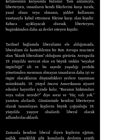
kelimesinin karşısında bulunur. Tam anlamıyla, 
liberteryen, insanların kendi fikirlerini karşı tarafa, 
yasal olsun veya olmasın, şiddet kullanımı 
vasıtasıyla kabul ettirmesi fikrine karşı olan kişidir. 
Kabaca açıklayacak olursak, liberteryen, 
bugünkünden daha az devlet isteyen kişidir.
Tarihsel bağlamda liberalizmi ele aldığımızda, 
liberalizm ile kastedilenin bir Batı Avrupa mucizesi 
olan “klasik liberalizm” olduğunu görürüz. Avrupa’da 
19. yüzyılda mevcut olan en büyük imkân “seyahat 
özgürlüğü” idi ve bu sayede yaşadığı yerdeki 
yönetimden memnun olmayan insanların daha iyi ve 
özgür olacaklarını düşündükleri yerlere taşınması 
mümkündü. 19. yüzyıl öncesi Amerikasını ziyaret 
edenler hayretler içinde kalır, “Buranın hükümdarı 
veya valisi nerede?” diye sorar ve “Hiç vali yok.” 
yanıtını alırlardı. Günümüzde kendini liberteryen 
olarak tanımlayan kişilerin büyük çoğunluğu 19. 
yüzyılda yaşıyor olsalardı liberal olarak 
adlandırılacaklardı.
Zamanla kendine liberal diyen kişilerin eğitim, 
sağlık, emeklilik gibi konularda devletin çeşitli 