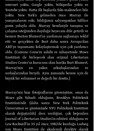
internet yoktu, Google yoktu, Wikipedia yoktu ve 
Youtube yoktu. Hatta ilk başlarda faks makineleri bile 
yoktu. New York’a gelmeden önce Murray ile 
yazışmalarım eski, bildiğimiz salyangozdan hâllice 
posta yoluyla oldu. Murray kendisiyle tanışma ve 
çalışma isteğimden duyduğu heyecanı dile getirdi ve 
hemen Burton Blumert’ın yardımını sağlamayı teklif 
etti ve gerçekten de Burt daha sonra Avrupa’dan 
ABD’ye taşınmamı kolaylaştırmak için çok yardımcı 
oldu. (Camino Coins’in sahibi ve nihayetinde Mises 
Enstitüsü ile birleşecek olan orijinal Libertarian 
Studies Center’ın kurucusu olan harika Burt Blumert, 
Murray’nin en yakın arkadaşlarından ve 
sırdaşlarından biriydi. Aynı zamanda benim için de 
büyük bir velinimet ve değerli bir dosttu.)
Murray’nin bazı fotoğraflarını görmüştüm, onun da 
Mises gibi Yahudi olduğunu, Brooklyn Politeknik 
Enstitüsü’nde (daha sonra New York Politeknik 
Üniversitesi ve günümüzde NYU Politeknik Enstitüsü 
olarak değiştirildi) ders verdiğini, çok beğenilen 
Journal of Libertarian Studies’in editörü olduğunu ve 
Lew Rockwell’in 35 yıl önce, 1982’de kurduğu Ludwig 
von Mises Enstitüsü ile akademik direktör olarak 