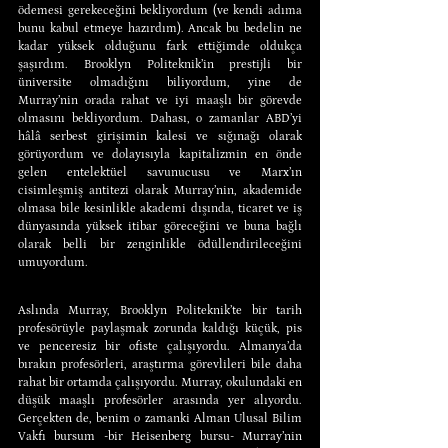
ödemesi gerekeceğini bekliyordum (ve kendi adıma 
bunu kabul etmeye hazırdım). Ancak bu bedelin ne 
kadar yüksek olduğunu fark ettiğimde oldukça 
şaşırdım. Brooklyn Politeknik’in prestijli bir 
üniversite olmadığını biliyordum, yine de 
Murray’nin orada rahat ve iyi maaşlı bir görevde 
olmasını bekliyordum. Dahası, o zamanlar ABD’yi 
hâlâ serbest girişimin kalesi ve sığınağı olarak 
görüyordum ve dolayısıyla kapitalizmin en önde 
gelen entelektüel savunucusu ve Marx’ın 
cisimleşmiş antitezi olarak Murray’nin, akademide 
olmasa bile kesinlikle akademi dışında, ticaret ve iş 
dünyasında yüksek itibar göreceğini ve buna bağlı 
olarak belli bir zenginlikle ödüllendirileceğini 
umuyordum.
Aslında Murray, Brooklyn Politeknik’te bir tarih 
profesörüyle paylaşmak zorunda kaldığı küçük, pis 
ve penceresiz bir ofiste çalışıyordu. Almanya’da 
bırakın profesörleri, araştırma görevlileri bile daha 
rahat bir ortamda çalışıyordu. Murray, okulundaki en 
düşük maaşlı profesörler arasında yer alıyordu. 
Gerçekten de, benim o zamanki Alman Ulusal Bilim 
Vakfı bursum -bir Heisenberg bursu- Murray’nin 