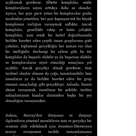
açıklamak gerekirse: Elbette komplolar, sözde 
komplocuların sayısı arttıkça daha az olasıdır. 
Ayrıca, her şeye gücü yeten bir komplocular grubu 
tarafından yönetilen, her şeyi kapsayan tek bir büyük 
komplonun varlığını varsaymak saflıktır. Ancak 
komplolar, genellikle rakip ve hatta çelişkili 
komplolar, yani ortak bir hedef doğrultusunda 
birlikte hareket eden çeşitli insan gruplarının gizli 
çabaları, toplumsal gerçekliğin her zaman var olan 
bir özelliğidir. Herhangi bir eylem gibi, bu tür 
komplolar da başarılı olabilir ya da başarısız olabilir 
ve komplocuların niyet etmediği sonuçlara yol 
açabilir. Ancak gerçekçi olmak gerekirse, tüm 
tarihsel olaylar olmasa da çoğu, tanımlanabilir bazı 
insanların ya da birlikte hareket eden bir grup 
insanın amaçladığı gibi gerçekleşir. Aslında, bunun 
aksini varsaymak, inanılmaz bir şekilde, tarihin 
anlaşılamayan kazalar dizisinden başka bir şey 
olmadığını varsaymaktır.
Dahası, Murray’den dünyanın ve dünyayı 
ilgilendiren yönetsel meselelerin tam ve gerçekçi bir 
resmini elde edebilmek için Avusturo-liberteryen 
teoriyi revizyonist tarihle tamamlamanın 