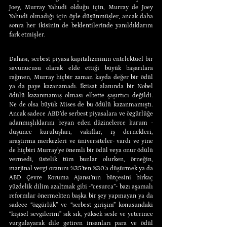
Joey, Murray Yahudi olduğu için, Murray de Joey 
Yahudi olmadığı için öyle düşünmüşler, ancak daha 
sonra her ikisinin de beklentilerinde yanıldıklarını 
fark etmişler.
Dahası, serbest piyasa kapitalizminin entelektüel bir 
savunucusu olarak elde ettiği büyük başarılara 
rağmen, Murray hiçbir zaman kayda değer bir ödül 
ya da paye kazanamadı. İktisat alanında bir Nobel 
ödülü kazanmamış olması elbette şaşırtıcı değildi. 
Ne de olsa büyük Mises de bu ödülü kazanmamıştı. 
Ancak sadece ABD’de serbest piyasalara ve özgürlüğe 
adanmışlıklarını beyan eden düzinelerce kurum -
düşünce kuruluşları, vakıflar, iş dernekleri, 
araştırma merkezleri ve üniversiteler- vardı ve yine 
de hiçbiri Murray’ye önemli bir ödül veya onur ödülü 
vermedi, üstelik tüm bunlar olurken, örneğin, 
marjinal vergi oranını %35’ten %30’a düşürmek ya da 
ABD Çevre Koruma Ajansı’nın bütçesini birkaç 
yüzdelik dilim azaltmak gibi -“cesurca”- bazı aşamalı 
reformlar önermekten başka bir şey yapmayan ya da 
sadece “özgürlük” ve “serbest girişim” konusundaki 
“kişisel sevgilerini” sık sık, yüksek sesle ve yeterince 
vurgulayarak dile getiren insanları para ve ödül 