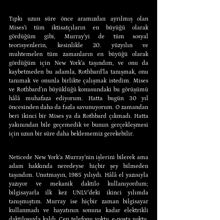
Tıpkı uzun süre önce aramızdan ayrılmış olan 
Mises’i tüm iktisatçıların en büyüğü olarak 
gördüğüm gibi, Murray’yi de tüm sosyal 
teorisyenlerin, kesinlikle 20. yüzyılın ve 
muhtemelen tüm zamanların en büyüğü olarak 
gördüğüm için New York’a taşındım, ve onu da 
kaybetmeden bu adamla, Rothbard’la tanışmak, onu 
tanımak ve onunla birlikte çalışmak istedim. Mises 
ve Rothbard’ın büyüklüğü konusundaki bu görüşümü 
hâlâ muhafaza ediyorum. Hatta bugün 30 yıl 
öncesinden daha da fazla savunuyorum. O zamandan 
beri ikinci bir Mises ya da Rothbard çıkmadı. Hatta 
yakınından bile geçemedik ve bunun gerçekleşmesi 
için uzun bir süre daha beklememiz gerekebilir.
Neticede New York’a Murray’nin işlerini bilerek ama 
adam hakkında neredeyse hiçbir şey bilmeden 
taşındım. Unutmayın, 1985 yılıydı. Hâlâ el yazısıyla 
yazıyor ve mekanik daktilo kullanıyordum; 
bilgisayarla ilk kez UNLV’deki ikinci yılımda 
tanışmıştım. Murray ise hiçbir zaman bilgisayar 
kullanmadı ve hayatının sonuna kadar elektrikli 
daktilosuyla kaldı. Cep telefonu yoktu, e-posta yoktu, 