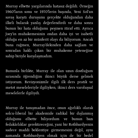
Murray elbette yargılarında hatasız değildi. Örneğin 
1960’ların sonu ve 1970’lerin başında, Yeni Sol’un 
savaş karşıtı duruşunu gerçekte olduğundan daha 
ilkeli bularak yanlış değerlendirdi ve daha sonra 
bunun bir hata olduğunu peşinen itiraf etti. Ayrıca 
Joey’in muhakemesinin ondan daha iyi ve isabetli 
olduğu en az bir münferit olayı da biliyorum. Ancak 
buna rağmen, Murray’dekinden daha sağlam ve 
sonradan haklı çıkan bir muhakeme yeteneğine 
sahip biriyle karşılaşmadım. 
Bununla birlikte, Murray ile olan uzun dostluğum 
sırasında öğrendiğim ikinci büyük derse gelmek 
istiyorum. Revizyonizmle ilgili ilk ders pratik ve 
metot meseleleriyle ilgiliyken, ikinci ders varoluşsal 
meselelerle ilgiliydi.
Murray ile tanışmadan önce, onun ağırlıklı olarak 
solcu-liberal bir akademide radikal bir dışlanmış 
olduğunu elbette biliyordum ve bunun bazı 
fedakârlıklar gerektireceğini, yani bir Rothbardyenin 
sadece maddi beklentiye girmemesini değil, aynı 
zamanda Rothbardyen olmak için de bir bedel 