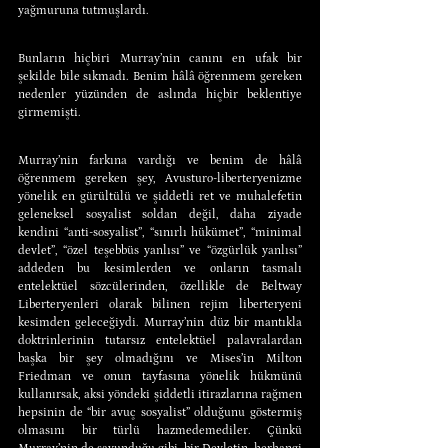
yağmuruna tutmuşlardı.
Bunların hiçbiri Murray’nin canını en ufak bir 
şekilde bile sıkmadı. Benim hâlâ öğrenmem gereken 
nedenler yüzünden de aslında hiçbir beklentiye 
girmemişti.
Murray’nin farkına vardığı ve benim de hâlâ 
öğrenmem gereken şey, Avusturo-liberteryenizme 
yönelik en gürültülü ve şiddetli ret ve muhalefetin 
geleneksel sosyalist soldan değil, daha ziyade 
kendini “anti-sosyalist”, “sınırlı hükümet”, “minimal 
devlet”, “özel teşebbüs yanlısı” ve “özgürlük yanlısı” 
addeden bu kesimlerden ve onların tasmalı 
entelektüel sözcülerinden, özellikle de Beltway 
Liberteryenleri olarak bilinen rejim liberteryeni 
kesimden geleceğiydi. Murray’nin düz bir mantıkla 
doktrinlerinin tutarsız entelektüel palavralardan 
başka bir şey olmadığını ve Mises’in Milton 
Friedman ve onun tayfasına yönelik hükmünü 
kullanırsak, aksi yöndeki şiddetli itirazlarına rağmen 
hepsinin de “bir avuç sosyalist” olduğunu göstermiş 
olmasını bir türlü hazmedemediler. Çünkü 