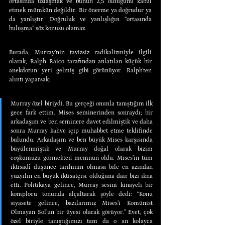
ortasında uzlaşmak ve bunun 2,5 olduğunu kabul 
etmek mümkün değildir. Bir önerme ya doğrudur ya 
da yanlıştır. Doğruluk ve yanlışlığın “ortasında 
buluşma” söz konusu olamaz.
Burada, Murray’nin tavizsiz radikalizmiyle ilgili 
olarak, Ralph Raico tarafından anlatılan küçük bir 
anekdotun yeri gelmiş gibi görünüyor. Ralph’ten 
alıntı yaparsak:
Murray özel biriydi. Bu gerçeği onunla tanıştığım ilk 
gece fark ettim. Mises seminerinden sonraydı; bir 
arkadaşım ve ben seminere davet edilmiştik ve daha 
sonra Murray kahve içip muhabbet etme teklifinde 
bulundu. Arkadaşım ve ben büyük Mises karşısında 
büyülenmiştik ve Murray doğal olarak bizim 
coşkumuzu görmekten memnun oldu. Mises’in tüm 
iktisadî düşünce tarihinin olmasa bile en azından 
yüzyılın en büyük iktisatçısı olduğuna dair bizi ikna 
etti. Politikaya gelince, Murray sesini kinayeli bir 
komplocu tonunda alçaltarak şöyle dedi: “Konu 
siyasete gelince, bazılarımız Mises’i Komünist 
Olmayan Sol’un bir üyesi olarak görüyor.” Evet, çok 
özel biriyle tanıştığımızı tam da o an kolayca 