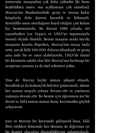
üniversite maaşından çok daha yüksekti (ki bunu 
keşfettikten sonra ona açıklamaya çok utandım). 
Murray’nin Manhattan’daki geniş ve tavana kadar 
kitaplarla dolu dairesi karanlık ve köhneydi. 
Kesinlikle onun oturduğunu hayal ettiğim çatı katına 
hiç benzemiyordu. Bu durum 1986 yılında, 60 
yaşındayken Las Vegas’a ve UNLV’ye taşınmasıyla 
önemli ölçüde düzeldi. Benim maaşım orada önceki 
maaşıma kıyasla düşerken, Murray’nin maaşı hızla 
arttı, ancak hâlâ 100.000 doların altındaydı ve geniş 
ama sade bir ev satın alabiliyordu. UNLV’de daimî 
bir kürsünün sahibi olsa bile Murray’nin herhangi bir 
araştırma asistanı ya da özel sekreteri yoktu.
Yine de Murray hiçbir zaman şikayet etmedi, 
burukluk ya da kıskançlık belirtisi göstermedi, aksine 
her zaman neşeyle yoluna devam etti ve yazılarını 
yazmaya devam etti. Bu benim için öğrenmesi zor bir 
dersti ve hâlâ zaman zaman bunu kavramakta güçlük 
çekiyorum.
Joey ve Murray bir keresinde gülüşerek bana, hâlâ 
flört ettikleri dönemde her ikisinin de diğerinin iyi 
bir kısmet olacağını düşündüklerini anlatmışlardı. 