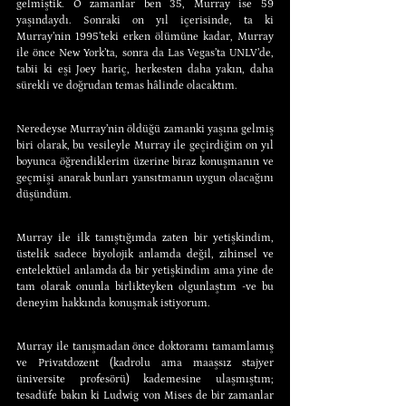
gelmiştik. O zamanlar ben 35, Murray ise 59 
yaşındaydı. Sonraki on yıl içerisinde, ta ki 
Murray’nin 1995’teki erken ölümüne kadar, Murray 
ile önce New York’ta, sonra da Las Vegas’ta UNLV’de, 
tabii ki eşi Joey hariç, herkesten daha yakın, daha 
sürekli ve doğrudan temas hâlinde olacaktım.
Neredeyse Murray’nin öldüğü zamanki yaşına gelmiş 
biri olarak, bu vesileyle Murray ile geçirdiğim on yıl 
boyunca öğrendiklerim üzerine biraz konuşmanın ve 
geçmişi anarak bunları yansıtmanın uygun olacağını 
düşündüm.
Murray ile ilk tanıştığımda zaten bir yetişkindim, 
üstelik sadece biyolojik anlamda değil, zihinsel ve 
entelektüel anlamda da bir yetişkindim ama yine de 
tam olarak onunla birlikteyken olgunlaştım -ve bu 
deneyim hakkında konuşmak istiyorum.
Murray ile tanışmadan önce doktoramı tamamlamış 
ve Privatdozent (kadrolu ama maaşsız stajyer 
üniversite profesörü) kademesine ulaşmıştım; 
tesadüfe bakın ki Ludwig von Mises de bir zamanlar 