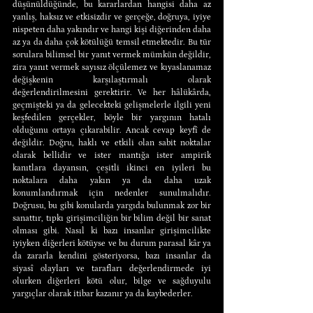
düşünüldüğünde, bu kararlardan hangisi daha az 
yanlış, haksız ve etkisizdir ve gerçeğe, doğruya, iyiye 
nispeten daha yakındır ve hangi kişi diğerinden daha 
az ya da daha çok kötülüğü temsil etmektedir. Bu tür 
sorulara bilimsel bir yanıt vermek mümkün değildir, 
zira yanıt vermek sayısız ölçülemez ve kıyaslanamaz 
değişkenin karşılaştırmalı olarak 
değerlendirilmesini gerektirir. Ve her hâlükârda, 
geçmişteki ya da gelecekteki gelişmelerle ilgili yeni 
keşfedilen gerçekler, böyle bir yargının hatalı 
olduğunu ortaya çıkarabilir. Ancak cevap keyfî de 
değildir. Doğru, haklı ve etkili olan sabit noktalar 
olarak bellidir ve ister mantığa ister ampirik 
kanıtlara dayansın, çeşitli ikinci en iyileri bu 
noktalara daha yakın ya da daha uzak 
konumlandırmak için nedenler sunulmalıdır. 
Doğrusu, bu gibi konularda yargıda bulunmak zor bir 
sanattır, tıpkı girişimciliğin bir bilim değil bir sanat 
olması gibi. Nasıl ki bazı insanlar girişimcilikte 
iyiyken diğerleri kötüyse ve bu durum parasal kâr ya 
da zararla kendini gösteriyorsa, bazı insanlar da 
siyasî olayları ve tarafları değerlendirmede iyi 
olurken diğerleri kötü olur, bilge ve sağduyulu 
yargıçlar olarak itibar kazanır ya da kaybederler.