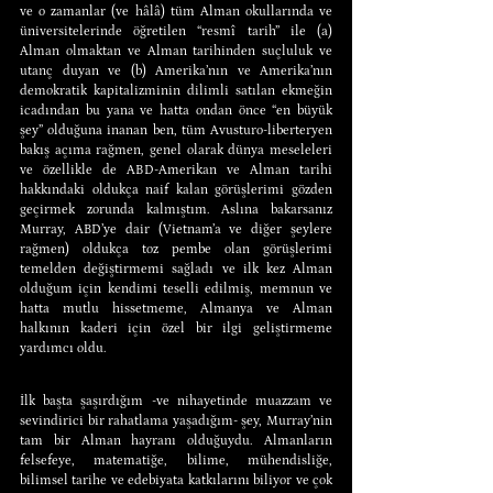
ve o zamanlar (ve hâlâ) tüm Alman okullarında ve 
üniversitelerinde öğretilen “resmî tarih” ile (a) 
Alman olmaktan ve Alman tarihinden suçluluk ve 
utanç duyan ve (b) Amerika’nın ve Amerika’nın 
demokratik kapitalizminin dilimli satılan ekmeğin 
icadından bu yana ve hatta ondan önce “en büyük 
şey” olduğuna inanan ben, tüm Avusturo-liberteryen 
bakış açıma rağmen, genel olarak dünya meseleleri 
ve özellikle de ABD-Amerikan ve Alman tarihi 
hakkındaki oldukça naif kalan görüşlerimi gözden 
geçirmek zorunda kalmıştım. Aslına bakarsanız 
Murray, ABD’ye dair (Vietnam’a ve diğer şeylere 
rağmen) oldukça toz pembe olan görüşlerimi 
temelden değiştirmemi sağladı ve ilk kez Alman 
olduğum için kendimi teselli edilmiş, memnun ve 
hatta mutlu hissetmeme, Almanya ve Alman 
halkının kaderi için özel bir ilgi geliştirmeme 
yardımcı oldu.
İlk başta şaşırdığım -ve nihayetinde muazzam ve 
sevindirici bir rahatlama yaşadığım- şey, Murray’nin 
tam bir Alman hayranı olduğuydu. Almanların 
felsefeye, matematiğe, bilime, mühendisliğe, 
bilimsel tarihe ve edebiyata katkılarını biliyor ve çok 