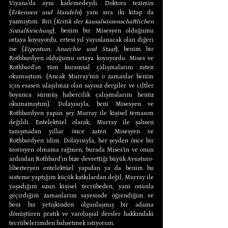
Viyana’da aynı kademedeydi. Doktora tezimin 
(
Erkennen und Handeln
) yanı sıra iki kitap da 
yazmıştım. Biri (
Kritik der kausalwissenschaftlichen 
Sozialforschung
), benim bir Misesyen olduğumu 
ortaya koyuyordu, ertesi yıl yayınlanacak olan diğeri 
ise (
Eigentum, Anarchie und Staat
), benim bir 
Rothbardyen olduğumu ortaya koyuyordu. Mises ve 
Rothbard’ın tüm kuramsal çalışmalarını zaten 
okumuştum. (Ancak Murray’nin o zamanlar benim 
için esasen ulaşılmaz olan sayısız dergiler ve ciltler 
boyunca sürmüş habercilik çalışmalarını henüz 
okumamıştım). Dolayısıyla, beni Misesyen ve 
Rothbardyen yapan şey Murray ile kişisel temasım 
değildi. Entelektüel olarak, Murray ile şahsen 
tanışmadan yıllar önce zaten Misesyen ve 
Rothbardyen idim. Dolayısıyla, her şeyden önce bir 
teorisyen olmama rağmen, burada Mises’in ve onun 
ardından Rothbard’ın bize devrettiği büyük Avusturo-
liberteryen entelektüel yapıdan ya da benim bu 
sisteme yaptığım küçük katkılardan değil, Murray ile 
yaşadığım uzun kişisel tecrübeden, yani onunla 
geçirdiğim zamanlarım sayesinde öğrendiğim ve 
beni bir yetişkinden olgunlaşmış bir adama 
dönüştüren pratik ve varoluşsal dersler hakkındaki 
tecrübelerimden bahsetmek istiyorum.