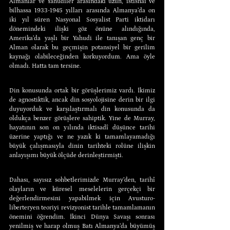
Almanlar ve Yahudiler arasındaki uzun, istisnai ve 
bilhassa 1933-1945 yılları arasında Almanya’da on 
iki yıl süren Nasyonal Sosyalist Parti iktidarı 
dönemindeki ilişki göz önüne alındığında, 
Amerika’da yaşlı bir Yahudi ile tanışan genç bir 
Alman olarak bu geçmişin potansiyel bir gerilim 
kaynağı olabileceğinden korkuyordum. Ama öyle 
olmadı. Hatta tam tersine.
Din konusunda ortak bir görüşlerimiz vardı. İkimiz 
de agnostiktik, ancak din sosyolojisine derin bir ilgi 
duyuyorduk ve karşılaştırmalı din konusunda da 
oldukça benzer görüşlere sahiptik. Yine de Murray, 
hayatının son on yılında iktisadî düşünce tarihi 
üzerine yaptığı ve ne yazık ki tamamlayamadığı 
büyük çalışmasıyla dinin tarihteki rolüne ilişkin 
anlayışımı büyük ölçüde derinleştirmişti.
Dahası, sayısız sohbetlerimizde Murray’den, tarihî 
olayların ve küresel meselelerin gerçekçi bir 
değerlendirmesini yapabilmek için Avusturo-
liberteryen teoriyi revizyonist tarihle tamamlamanın 
önemini öğrendim. İkinci Dünya Savaşı sonrası 
yenilmiş ve harap olmuş Batı Almanya’da büyümüş 