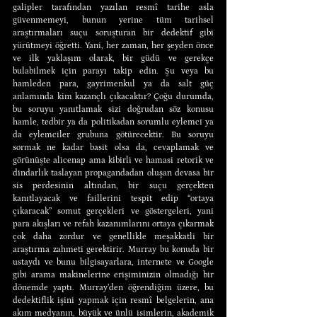
galipler tarafından yazılan resmî tarihe asla 
güvenmemeyi, bunun yerine tüm tarihsel 
araştırmaları suçu soruşturan bir dedektif gibi 
yürütmeyi öğretti. Yani, her zaman, her şeyden önce 
ve ilk yaklaşım olarak, bir güdü ve gerekçe 
bulabilmek için parayı takip edin. Şu veya bu 
hamleden para, gayrimenkul ya da salt güç 
anlamında kim kazançlı çıkacaktır? Çoğu durumda, 
bu soruyu yanıtlamak sizi doğrudan söz konusu 
hamle, tedbir ya da politikadan sorumlu eylemci ya 
da eylemciler grubuna götürecektir. Bu soruyu 
sormak ne kadar basit olsa da, cevaplamak ve 
görünüşte alicenap ama kibirli ve hamasi retorik ve 
dindarlık taslayan propagandadan oluşan devasa bir 
sis perdesinin altından, bir suçu gerçekten 
kanıtlayacak ve faillerini tespit edip “ortaya 
çıkaracak” somut gerçekleri ve göstergeleri, yani 
para akışları ve refah kazanımlarını ortaya çıkarmak 
çok daha zordur ve genellikle meşakkatli bir 
araştırma zahmeti gerektirir. Murray bu konuda bir 
ustaydı ve bunu bilgisayarlara, internete ve Google 
gibi arama makinelerine erişiminizin olmadığı bir 
dönemde yaptı. Murray’den öğrendiğim üzere, bu 
dedektiflik işini yapmak için resmî belgelerin, ana 
akım medyanın, büyük ve ünlü isimlerin, akademik 