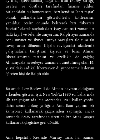
ayrılıkçı (secessionist) Lega Nord’un (Kuzey Birliği) 
üyeleri ve dostları tarafından finanse edilen 
Milano’daki bir konferansta, bazı kendini “anti-faşist” 
olarak adlandırılan göstericilerin konferansın 
yapıldığı otelin önünde belirerek bizi “libertari 
fascisti” olarak suçladıkları (vay canına!) zamanları 
hâlâ keyif ve özlemle anıyorum. Ralph aynı zamanda 
beni Birinci ve İkinci Dünya Savaşları ile tüm iki 
savaş arası döneme ilişkin revizyonist akademik 
çalışmalarla tanıştıran kişiydi ve bana Alman 
liberalizminin tarihini ve özellikle de çağdaş 
Almanya’da neredeyse tamamen unutulmuş olan 19. 
yüzyıldaki radikal liberteryen düşünce temsilcilerini 
öğreten kişi de Ralph oldu.
Bu arada Lew Rockwell de Alman hayranı olduğunu 
erkenden göstermişti. New York’ta 1985 sonbaharında 
ilk tanıştığımızda bir Mercedes 190 kullanıyordu, 
daha sonra birkaç yıllığına Amerikan yapımı bir 
kamyonet kullanarak çizgisinden sapmıştı, ancak 
sonunda BMW tarafından üretilen bir Mini Cooper 
kullanarak çizgisine geri döndü.
Ama hepsinin ötesinde Murray bana, her zaman 