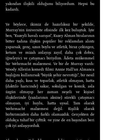
yakından ilişkili olduğunu biliyordum. Hepsi bu 
kadardı.
Ve böylece, ikimiz de hazırlıksız bir şekilde, 
Murray’nin üniversite ofisinde ilk kez buluştuk. İşte 
ben, “Kuzeyli havalı sarışın”, Kuzey Alman biralarının 
bitter tadına ilişkin popüler bir reklamdan alıntı 
yaparsak, genç, uzun boylu ve atletik, biraz çekingen, 
ketum ve mizah anlayışı zayıf, daha çok dobra, 
iğneleyici ve çatışmacı biriydim. Âdeta mükemmel 
bir Wehrmacht malzemesi. Ve bir de Murray vardı: 
Woody Allen’ın komedi filmi Annie Hall’un Almanca 
başlığını kullanırsak “büyük şehir nevrotiği”, bir nesil 
daha yaşlı, kısa ve toparlak, atletik olmayan, hatta 
(daktilo haricinde) sakar, sokulgan ve komik, asla 
üzgün olmayıp her zaman neşeli ve kişisel 
ilişkilerinde (yazılarının aksine) sürekli çatışmacı 
olmayan, iyi huylu, hatta uysal. Tam olarak 
Wehrmacht malzemesi değil. Kişilik olarak 
birbirimizden daha farklı olamazdık. Gerçekten de 
oldukça tuhaf bir çifttik -ve yine de en başından beri 
çok iyi anlaşıyorduk.