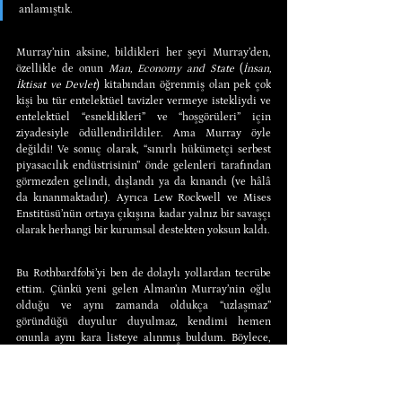
anlamıştık.
Murray’nin aksine, bildikleri her şeyi Murray’den, 
özellikle de onun 
Man, Economy and State
 (
İnsan, 
İktisat ve Devlet
) kitabından öğrenmiş olan pek çok 
kişi bu tür entelektüel tavizler vermeye istekliydi ve 
entelektüel “esneklikleri” ve “hoşgörüleri” için 
ziyadesiyle ödüllendirildiler. Ama Murray öyle 
değildi! Ve sonuç olarak, “sınırlı hükümetçi serbest 
piyasacılık endüstrisinin” önde gelenleri tarafından 
görmezden gelindi, dışlandı ya da kınandı (ve hâlâ 
da kınanmaktadır). Ayrıca Lew Rockwell ve Mises 
Enstitüsü’nün ortaya çıkışına kadar yalnız bir savaşçı 
olarak herhangi bir kurumsal destekten yoksun kaldı.
Bu Rothbardfobi’yi ben de dolaylı yollardan tecrübe 
ettim. Çünkü yeni gelen Alman’ın Murray’nin oğlu 
olduğu ve aynı zamanda oldukça “uzlaşmaz” 
göründüğü duyulur duyulmaz, kendimi hemen 
onunla aynı kara listeye alınmış buldum. Böylece, 
Rothbardyen olmanın ne anlama geldiğine dair ilk 
önemli gerçek hayat dersini çabucak öğrenmiş 
oldum.