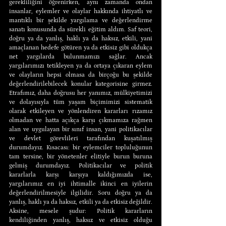
gerekliliğini öğrenirken, aynı zamanda ondan 
insanlar, eylemler ve olaylar hakkında ihtiyatlı ve 
mantıklı bir şekilde yargılama ve değerlendirme 
sanatı konusunda da sürekli eğitim aldım. Saf teori, 
doğru ya da yanlış, haklı ya da haksız, etkili, yani 
amaçlanan hedefe götüren ya da etkisiz gibi oldukça 
net yargılarda bulunmamızı sağlar. Ancak 
yargılarımızı tetikleyen ya da ortaya çıkaran eylem 
ve olayların hepsi olmasa da birçoğu bu şekilde 
değerlendirilebilecek konular kategorisine girmez. 
Etrafımız, daha doğrusu her yanımız, mülkiyetimizi 
ve dolayısıyla tüm yaşam biçimimizi sistematik 
olarak etkileyen ve yönlendiren kararları rızamız 
olmadan ve hatta açıkça karşı çıkmamıza rağmen 
alan ve uygulayan bir sınıf insan, yani politikacılar 
ve devlet görevlileri tarafından kuşatılmış 
durumdayız. Kısacası: bir eylemciler topluluğunun 
tam tersine, bir yönetenler elitiyle burun buruna 
gelmiş durumdayız. Politikacılar ve politik 
kararlarla karşı karşıya kaldığımızda ise, 
yargılarımız en iyi ihtimalle ikinci en iyilerin 
değerlendirilmesiyle ilgilidir. Soru doğru ya da 
yanlış, haklı ya da haksız, etkili ya da etkisiz değildir. 
Aksine, mesele şudur: Politik kararların 
kendiliğinden yanlış, haksız ve etkisiz olduğu 