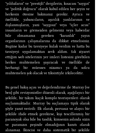
“yıldızların” ve “prestijli” dergilerin, kısacası “saygın” 
ve “politik doğrucu” olarak kabul edilen her şeyin ve 
herkesin ötesine bakmanız gerekir. Ayrıca ve 
özellikle, yabancıların, aşırılık yanlılarının ve 
dışlanmışların, yani “saygısız” veya “içler acısı” 
insanların ve görmezden gelmeniz veya haberdar 
bile olmamanız gereken “karanlık” yayın 
organlarının çalışmalarına da dikkat etmelisiniz. 
Bugüne kadar bu tavsiyeye kulak verdim ve hatta bu 
tavsiyeyi uygulamaktan zevk aldım. Sık ziyaret 
ettiğim web sitelerinin yer imleri listesini görebilen 
herkes muhtemelen şaşıracak ve özellikle de 
herhangi bir müesses nizamcı ya da solcu 
muhtemelen şok olacak ve tiksintiyle irkilecektir.
Bu genel bakış açısı ve değerlendirme ile Murray (ve 
ben) gibi revizyonistler düzenli olarak, aşağılayıcı bir 
şekilde, bir takım kaçık komplo teorisyenleri olarak 
suçlanmaktadır. Murray bu suçlamaya tipik olarak 
şöyle yanıt verirdi: İlk olarak, pervasız ve alaycı bir 
şekilde ifade etmek gerekirse, kişi tescillenmiş bir 
paranoyak olsa bile bu tasdik, kimsenin aslında sizin 
ve paranızın peşinde olmadığının kanıtı olarak 
alınamaz. İkincisi ve daha sistematik bir şekilde 