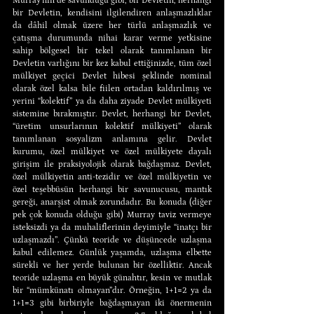
Murray’nin de savunduğu gibi, bir Devletin, herhangi 
bir Devletin, kendisini ilgilendiren anlaşmazlıklar 
da dâhil olmak üzere her türlü anlaşmazlık ve 
çatışma durumunda nihai karar verme yetkisine 
sahip bölgesel bir tekel olarak tanımlanan bir 
Devletin varlığını bir kez kabul ettiğinizde, tüm özel 
mülkiyet geçici Devlet hibesi şeklinde nominal 
olarak özel kalsa bile fiilen ortadan kaldırılmış ve 
yerini “kolektif” ya da daha ziyade Devlet mülkiyeti 
sistemine bırakmıştır. Devlet, herhangi bir Devlet, 
“üretim unsurlarının kolektif mülkiyeti” olarak 
tanımlanan sosyalizm anlamına gelir. Devlet 
kurumu, özel mülkiyet ve özel mülkiyete dayalı 
girişim ile praksiyolojik olarak bağdaşmaz. Devlet, 
özel mülkiyetin anti-tezidir ve özel mülkiyetin ve 
özel teşebbüsün herhangi bir savunucusu, mantık 
gereği, anarşist olmak zorundadır. Bu konuda (diğer 
pek çok konuda olduğu gibi) Murray taviz vermeye 
isteksizdi ya da muhaliflerinin deyimiyle “inatçı bir 
uzlaşmazdı”. Çünkü teoride ve düşüncede uzlaşma 
kabul edilemez. Günlük yaşamda, uzlaşma elbette 
sürekli ve her yerde bulunan bir özelliktir. Ancak 
teoride uzlaşma en büyük günahtır, kesin ve mutlak 
bir “mümkünatı olmayan”dır. Örneğin, 1+1=2 ya da 
1+1=3 gibi birbiriyle bağdaşmayan iki önermenin 