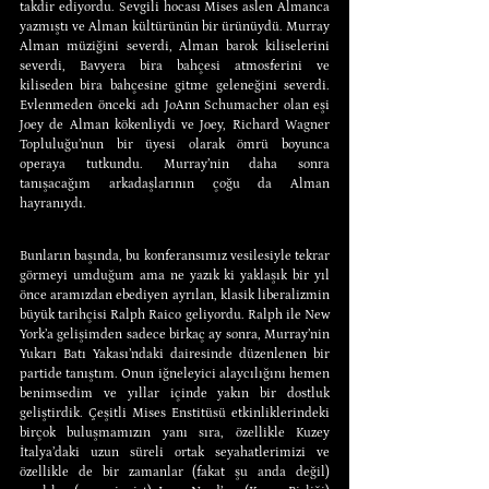
takdir ediyordu. Sevgili hocası Mises aslen Almanca 
yazmıştı ve Alman kültürünün bir ürünüydü. Murray 
Alman müziğini severdi, Alman barok kiliselerini 
severdi, Bavyera bira bahçesi atmosferini ve 
kiliseden bira bahçesine gitme geleneğini severdi. 
Evlenmeden önceki adı JoAnn Schumacher olan eşi 
Joey de Alman kökenliydi ve Joey, Richard Wagner 
Topluluğu’nun bir üyesi olarak ömrü boyunca 
operaya tutkundu. Murray’nin daha sonra 
tanışacağım arkadaşlarının çoğu da Alman 
hayranıydı.
Bunların başında, bu konferansımız vesilesiyle tekrar 
görmeyi umduğum ama ne yazık ki yaklaşık bir yıl 
önce aramızdan ebediyen ayrılan, klasik liberalizmin 
büyük tarihçisi Ralph Raico geliyordu. Ralph ile New 
York’a gelişimden sadece birkaç ay sonra, Murray’nin 
Yukarı Batı Yakası’ndaki dairesinde düzenlenen bir 
partide tanıştım. Onun iğneleyici alaycılığını hemen 
benimsedim ve yıllar içinde yakın bir dostluk 
geliştirdik. Çeşitli Mises Enstitüsü etkinliklerindeki 
birçok buluşmamızın yanı sıra, özellikle Kuzey 
İtalya’daki uzun süreli ortak seyahatlerimizi ve 
özellikle de bir zamanlar (fakat şu anda değil) 