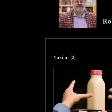
Ro
Yazılar
(2)