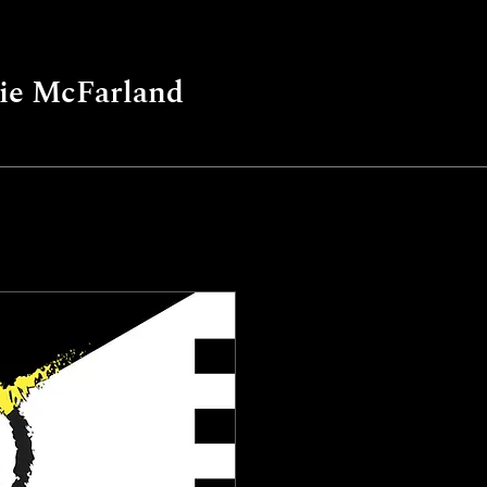
Farland
lie McFarland