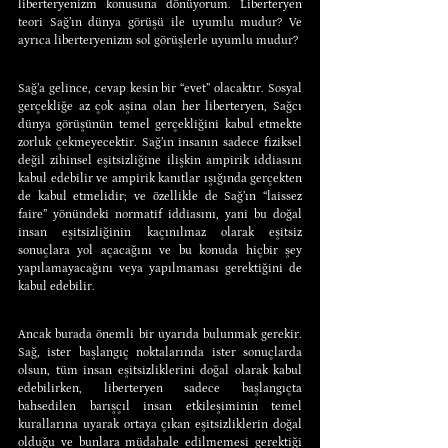
liberteryenizm konusuna dönüyorum. Liberteryen 
teori Sağ’ın dünya görüşü ile uyumlu mudur? Ve 
ayrıca liberteryenizm sol görüşlerle uyumlu mudur?
Sağ’a gelince, cevap kesin bir “evet” olacaktır. Sosyal 
gerçekliğe az çok aşina olan her liberteryen, Sağcı 
dünya görüşünün temel gerçekliğini kabul etmekte 
zorluk çekmeyecektir. Sağ’ın insanın sadece fiziksel 
değil zihinsel eşitsizliğine ilişkin ampirik iddiasını 
kabul edebilir ve ampirik kanıtlar ışığında gerçekten 
de kabul etmelidir; ve özellikle de Sağ’ın “laissez 
faire” yönündeki normatif iddiasını, yani bu doğal 
insan eşitsizliğinin kaçınılmaz olarak eşitsiz 
sonuçlara yol açacağını ve bu konuda hiçbir şey 
yapılamayacağını veya yapılmaması gerektiğini de 
kabul edebilir.
Ancak burada önemli bir uyarıda bulunmak gerekir. 
Sağ, ister başlangıç noktalarında ister sonuçlarda 
olsun, tüm insan eşitsizliklerini doğal olarak kabul 
edebilirken, liberteryen sadece başlangıçta 
bahsedilen barışçıl insan etkileşiminin temel 
kurallarına uyarak ortaya çıkan eşitsizliklerin doğal 
olduğu ve bunlara müdahale edilmemesi gerektiği 