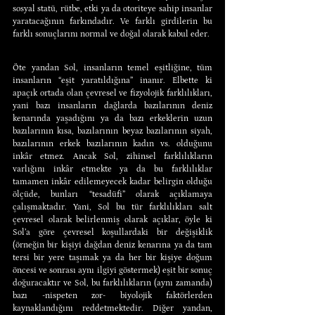
sosyal statü, rütbe, etki ya da otoriteye sahip insanlar 
yaratacağının farkındadır. Ve farklı girdilerin bu 
farklı sonuçlarını normal ve doğal olarak kabul eder.
Öte yandan Sol, insanların temel eşitliğine, tüm 
insanların “eşit yaratıldığına” inanır. Elbette ki 
apaçık ortada olan çevresel ve fizyolojik farklılıkları, 
yani bazı insanların dağlarda bazılarının deniz 
kenarında yaşadığını ya da bazı erkeklerin uzun 
bazılarının kısa, bazılarının beyaz bazılarının siyah, 
bazılarının erkek bazılarının kadın vs. olduğunu 
inkâr etmez. Ancak Sol, zihinsel farklılıkların 
varlığını inkâr etmekte ya da bu farklılıklar 
tamamen inkâr edilemeyecek kadar belirgin olduğu 
ölçüde, bunları “tesadüfi” olarak açıklamaya 
çalışmaktadır. Yani, Sol bu tür farklılıkları salt 
çevresel olarak belirlenmiş olarak açıklar, öyle ki 
Sol’a göre çevresel koşullardaki bir değişiklik 
(örneğin bir kişiyi dağdan deniz kenarına ya da tam 
tersi bir yere taşımak ya da her bir kişiye doğum 
öncesi ve sonrası aynı ilgiyi göstermek) eşit bir sonuç 
doğuracaktır ve Sol, bu farklılıkların (aynı zamanda) 
bazı -nispeten zor- biyolojik faktörlerden 
kaynaklandığını reddetmektedir. Diğer yandan, 