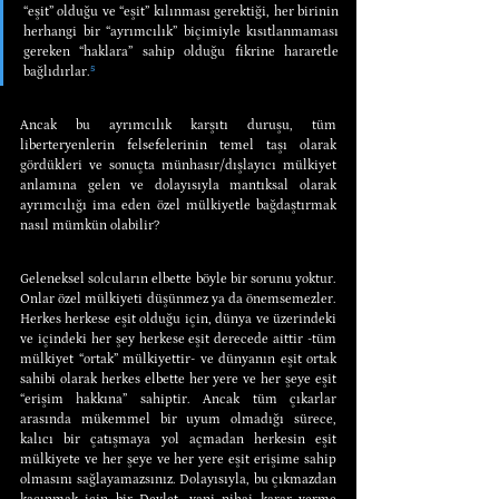
“eşit” olduğu ve “eşit” kılınması gerektiği, her birinin 
herhangi bir “ayrımcılık” biçimiyle kısıtlanmaması 
gereken “haklara” sahip olduğu fikrine hararetle 
bağlıdırlar.
⁵
Ancak bu ayrımcılık karşıtı duruşu, tüm 
liberteryenlerin felsefelerinin temel taşı olarak 
gördükleri ve sonuçta münhasır/dışlayıcı mülkiyet 
anlamına gelen ve dolayısıyla mantıksal olarak 
ayrımcılığı ima eden özel mülkiyetle bağdaştırmak 
nasıl mümkün olabilir?
Geleneksel solcuların elbette böyle bir sorunu yoktur. 
Onlar özel mülkiyeti düşünmez ya da önemsemezler. 
Herkes herkese eşit olduğu için, dünya ve üzerindeki 
ve içindeki her şey herkese eşit derecede aittir -tüm 
mülkiyet “ortak” mülkiyettir- ve dünyanın eşit ortak 
sahibi olarak herkes elbette her yere ve her şeye eşit 
“erişim hakkına” sahiptir. Ancak tüm çıkarlar 
arasında mükemmel bir uyum olmadığı sürece, 
kalıcı bir çatışmaya yol açmadan herkesin eşit 
mülkiyete ve her şeye ve her yere eşit erişime sahip 
olmasını sağlayamazsınız. Dolayısıyla, bu çıkmazdan 