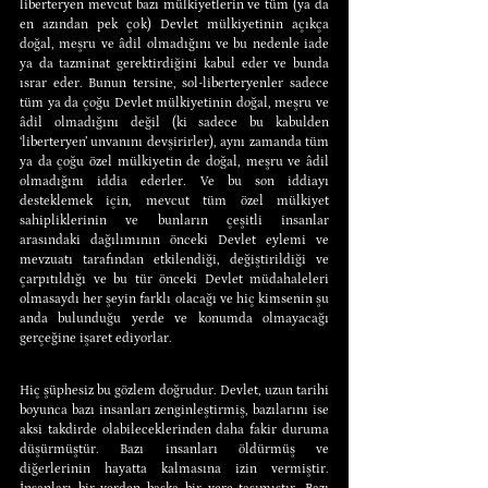
liberteryen mevcut bazı mülkiyetlerin ve tüm (ya da 
en azından pek çok) Devlet mülkiyetinin açıkça 
doğal, meşru ve âdil olmadığını ve bu nedenle iade 
ya da tazminat gerektirdiğini kabul eder ve bunda 
ısrar eder. Bunun tersine, sol-liberteryenler sadece 
tüm ya da çoğu Devlet mülkiyetinin doğal, meşru ve 
âdil olmadığını değil (ki sadece bu kabulden 
‘liberteryen’ unvanını devşirirler), aynı zamanda tüm 
ya da çoğu özel mülkiyetin de doğal, meşru ve âdil 
olmadığını iddia ederler. Ve bu son iddiayı 
desteklemek için, mevcut tüm özel mülkiyet 
sahipliklerinin ve bunların çeşitli insanlar 
arasındaki dağılımının önceki Devlet eylemi ve 
mevzuatı tarafından etkilendiği, değiştirildiği ve 
çarpıtıldığı ve bu tür önceki Devlet müdahaleleri 
olmasaydı her şeyin farklı olacağı ve hiç kimsenin şu 
anda bulunduğu yerde ve konumda olmayacağı 
gerçeğine işaret ediyorlar.
Hiç şüphesiz bu gözlem doğrudur. Devlet, uzun tarihi 
boyunca bazı insanları zenginleştirmiş, bazılarını ise 
aksi takdirde olabileceklerinden daha fakir duruma 
düşürmüştür. Bazı insanları öldürmüş ve 
diğerlerinin hayatta kalmasına izin vermiştir. 