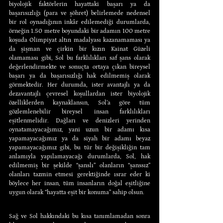
biyolojik faktörlerin hayattaki başarı ya da 
başarısızlığı (para ve şöhret) belirlemede nedensel 
bir rol oynadığının inkâr edilemediği durumlarda, 
örneğin 1.50 metre boyundaki bir adamın 100 metre 
koşuda Olimpiyat altın madalyası kazanamaması ya 
da şişman ve çirkin bir kızın Kainat Güzeli 
olamaması gibi, Sol bu farklılıkları saf şans olarak 
değerlendirmekte ve sonuçta ortaya çıkan bireysel 
başarı ya da başarısızlığı hak edilmemiş olarak 
görmektedir. Her durumda, ister avantajlı ya da 
dezavantajlı çevresel koşullardan ister biyolojik 
özelliklerden kaynaklansın, Sol’a göre tüm 
gözlemlenebilir bireysel insan farklılıkları 
eşitlenmelidir. Dağları ve denizleri yerinden 
oynatamayacağımız, yani uzun bir adamı kısa 
yapamayacağımız ya da siyah bir adamı beyaz 
yapamayacağımız gibi, bu tür bir değişikliğin tam 
anlamıyla yapılamayacağı durumlarda, Sol, hak 
edilmemiş bir şekilde “şanslı” olanların “şanssız” 
olanları tazmin etmesi gerektiğinde ısrar eder ki 
böylece her insan, tüm insanların doğal eşitliğine 
uygun olarak “hayatta eşit bir konuma” sahip olsun.
Sağ ve Sol hakkındaki bu kısa tanımlamadan sonra 