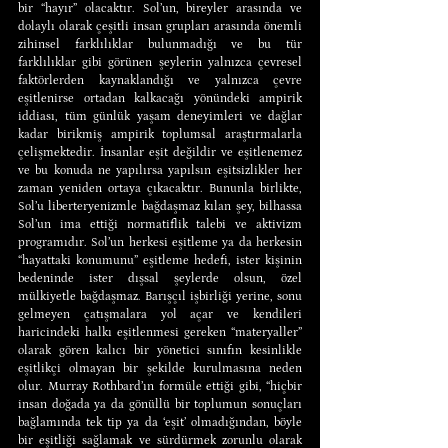
bir “hayır” olacaktır. Sol’un, bireyler arasında ve 
dolaylı olarak çeşitli insan grupları arasında önemli 
zihinsel farklılıklar bulunmadığı ve bu tür 
farklılıklar gibi görünen şeylerin yalnızca çevresel 
faktörlerden kaynaklandığı ve yalnızca çevre 
eşitlenirse ortadan kalkacağı yönündeki ampirik 
iddiası, tüm günlük yaşam deneyimleri ve dağlar 
kadar birikmiş ampirik toplumsal araştırmalarla 
çelişmektedir. İnsanlar eşit değildir ve eşitlenemez 
ve bu konuda ne yapılırsa yapılsın eşitsizlikler her 
zaman yeniden ortaya çıkacaktır. Bununla birlikte, 
Sol’u liberteryenizmle bağdaşmaz kılan şey, bilhassa 
Sol’un ima ettiği normatiflik talebi ve aktivizm 
programıdır. Sol’un herkesi eşitleme ya da herkesin 
“hayattaki konumunu” eşitleme hedefi, ister kişinin 
bedeninde ister dışsal şeylerde olsun, özel 
mülkiyetle bağdaşmaz. Barışçıl işbirliği yerine, sonu 
gelmeyen çatışmalara yol açar ve kendileri 
haricindeki halkı eşitlenmesi gereken “materyaller” 
olarak gören kalıcı bir yönetici sınıfın kesinlikle 
eşitlikçi olmayan bir şekilde kurulmasına neden 
olur. Murray Rothbard’ın formüle ettiği gibi, “hiçbir 
insan doğada ya da gönüllü bir toplumun sonuçları 
bağlamında tek tip ya da ‘eşit’ olmadığından, böyle 
bir eşitliği sağlamak ve sürdürmek zorunlu olarak 