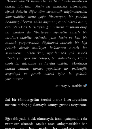
ilkelere yönelik hemen her türlü tutumla mantıksal 
olarak tutarlıdır. Kesin bir mantıkla, liberteryen 
siyasî doktrin diğer tüm sistematik düşüncelerden 
koparılabilir; hatta çoğu liberteryen, bir yandan 
hedonist, libertin, ahlâk düşmanı, genel olarak dinin, 
özel olarak da Hıristiyanlığın militan düşmanı olup 
bir yandan da liberteryen siyasetin tutarlı bir 
taraftarı olabilir. Aslında, yine kesin ve katı bir 
mantık çerçevesinde düşünecek olursak, bir kişi 
politik olarak mülkiyet haklarının tutarlı bir 
savunucusu olabilirken, uygulamada çok sayıda 
liberteryen gibi bir beleşçi, bir dolandırıcı, küçük 
çaplı bir düzenbaz ve haydut olabilir. Mantıksal 
olarak bunları herkes yapabilse de, psikolojik, 
sosyolojik ve pratik olarak işler bu şekilde 
yürümüyor.
Murray N. Rothbard
¹
Saf bir tümdengelim teorisi olarak liberteryenizm 
üzerine birkaç açıklamayla konuya girmek istiyorum.
Eğer dünyada kıtlık olmasaydı, insan çatışmaları da 
mümkün olmazdı. Kişiler arası anlaşmazlıklar her 