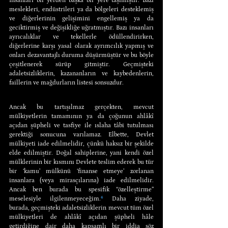
İnsanları bir yerden başka bir yere taşımıştır. Bazı 
meslekleri, endüstrileri ya da bölgeleri desteklemiş 
ve diğerlerinin gelişimini engellemiş ya da 
geciktirmiş ve değişikliğe uğratmıştır. Bazı insanları 
ayrıcalıklar ve tekellerle ödüllendirirken, 
diğerlerine karşı yasal olarak ayrımcılık yapmış ve 
onları dezavantajlı duruma düşürmüştür ve bu böyle 
çeşitlenerek sürüp gitmiştir. Geçmişteki 
adaletsizliklerin, kazananların ve kaybedenlerin, 
faillerin ve mağdurların listesi sonsuzdur.
Ancak bu tartışılmaz gerçekten, mevcut 
mülkiyetlerin tamamının ya da çoğunun ahlâkî 
açıdan şüpheli ve tasfiye ile ıslaha tâbi tutulması 
gerektiği sonucuna varılamaz. Elbette, Devlet 
mülkiyeti iade edilmelidir, çünkü haksız bir şekilde 
elde edilmiştir. Doğal sahiplerine, yani kendi özel 
mülklerinin bir kısmını Devlete teslim ederek bu tür 
bir ‘kamu’ mülkünü ‘finanse etmeye’ zorlanan 
insanlara (veya mirasçılarına) iade edilmelidir. 
Ancak ben burada bu spesifik “özelleştirme” 
meselesiyle ilgilenmeyeceğim.
⁶
 Daha ziyade, 
burada, geçmişteki adaletsizliklerin mevcut tüm özel 
mülkiyetleri de ahlâkî açıdan şüpheli hâle 
getirdiğine dair daha kapsamlı bir iddia söz 