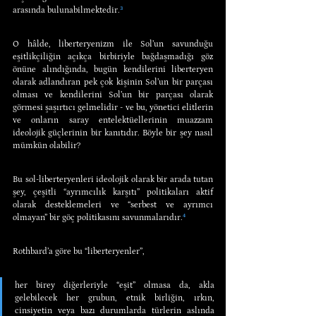
arasında bulunabilmektedir.
³
O hâlde, liberteryenizm ile Sol’un savunduğu 
eşitlikçiliğin açıkça birbiriyle bağdaşmadığı göz 
önüne alındığında, bugün kendilerini liberteryen 
olarak adlandıran pek çok kişinin Sol’un bir parçası 
olması ve kendilerini Sol’un bir parçası olarak 
görmesi şaşırtıcı gelmelidir - ve bu, yönetici elitlerin 
ve onların saray entelektüellerinin muazzam 
ideolojik güçlerinin bir kanıtıdır. Böyle bir şey nasıl 
mümkün olabilir?
Bu sol-liberteryenleri ideolojik olarak bir arada tutan 
şey, çeşitli “ayrımcılık karşıtı” politikaları aktif 
olarak desteklemeleri ve “serbest ve ayrımcı 
olmayan” bir göç politikasını savunmalarıdır.
⁴
Rothbard’a göre bu “liberteryenler”,
her birey diğerleriyle “eşit” olmasa da, akla 
gelebilecek her grubun, etnik birliğin, ırkın, 
cinsiyetin veya bazı durumlarda türlerin aslında 