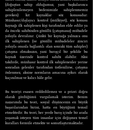
(doğuştan sahip olduğumuz, yani başkalarınca 
sahiplenilemeyen bedenimizle sahiplenmemiz 
gereken) kıt kaynaklar söz konusudur: 
Münhasır/dışlayıcı kontrol (mülkiyet), söz konusu 
kaynağı ilk sahiplenen kişi tarafından elde edilir ya 
da önceki sahibinden gönüllü (çatışmasız) mübadele 
yoluyla devralınır. Çünkü bir kaynağa yalnızca onu 
ilk sahiplenen (ve gönüllü mübadeleler zinciri 
yoluyla onunla bağlantılı olan sonraki tüm sahipler) 
çatışma olmaksızın, yani barışçıl bir şekilde bu 
kaynak üzerinde kontrol sahibi olabilir. Aksi 
takdirde, münhasır kontrol ilk sahiplenenler yerine 
sonradan gelenler tarafından üstlenilirse, çatışma 
önlenmez, aksine normların amacına aykırı olarak 
kaçınılmaz ve kalıcı hâle gelir.
Bu teoriyi esasen reddedilemez ve a priori doğru 
olarak gördüğümü vurgulamak isterim. Benim 
nazarımda bu teori, sosyal düşüncenin en büyük 
başarılarından birini, hatta en büyüğünü temsil 
etmektedir. Bu teori, her yerde barış içinde bir arada 
yaşamak isteyen tüm insanlar için değişmez temel 
kuralları formüle etmekte ve somutlaştırmaktadır.