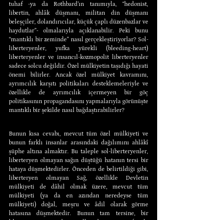
tuhaf -ya da Rothbard’ın tanımıyla, “hedonist, 
libertin, ahlâk düşmanı, militan din düşmanı 
beleşçiler, dolandırıcılar, küçük çaplı düzenbazlar ve 
haydutlar”- olmalarıyla açıklanabilir. Peki bunu 
“mantıklı bir zeminde” nasıl gerçekleştiriyorlar? Sol-
liberteryenler, yufka yürekli (bleeding-heart) 
liberteryenler ve insancıl-kozmopolit liberteryenler 
sadece solcu değildir. Özel mülkiyetin taşıdığı hayati 
önemi bilirler. Ancak özel mülkiyet kavramını, 
ayrımcılık karşıtı politikaları desteklemeleriyle ve 
özellikle de ayrımcılık içermeyen bir göç 
politikasının propagandasını yapmalarıyla görünüşte 
mantıklı bir şekilde nasıl bağdaştırabilirler?
Bunun kısa cevabı, mevcut tüm özel mülkiyeti ve 
bunun farklı insanlar arasındaki dağılımını ahlâkî 
şüphe altına almaktır. Bu taleple sol-liberteryenler, 
liberteryen olmayan sağın düştüğü hatanın tersi bir 
hataya düşmektedirler. Önceden de belirtildiği gibi, 
liberteryen olmayan Sağ, özellikle Devletin 
mülkiyeti de dâhil olmak üzere, mevcut tüm 
mülkiyeti (ya da en azından neredeyse tüm 
mülkiyeti) doğal, meşru ve âdil olarak görme 
hatasına düşmektedir. Bunun tam tersine, bir 