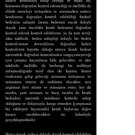
sadece kendisinin sahip olduğu ve başka hiç 
kimsenin doğrudan kontrol edemediği ve özellikle de 
eldeki meseleyi tartışırken ve savunurken sadece 
kendisinin doğrudan kontrol edebildiği fiziksel 
bedenine sahiptir (senin bedenini ancak dolaylı 
olarak, yani öncelikle kendi bedenimi doğrudan 
kontrol ederek kontrol edebilirim, ya da tam tersi). 
Aksi takdirde, beden sahipliği dolaylı bir beden 
kontrolcüsüne devredilirse, doğrudan beden 
kontrolcüsü hayatta olduğu sürece kendi bedeni 
üzerindeki doğrudan kontrolünden vazgeçemeyeceği 
için çatışma kaçınılmaz hâle gelecektir; ve aksi 
takdirde, özellikle de herhangi bir mülkiyet 
anlaşmazlığında taraf olan iki kişinin, kimin 
iradesinin galip geleceği sorusunu tartışması ve 
münazara etmesi de imkânsız olacaktır; zira 
argüman ileri sürme ve münazara etme, her iki 
tarafın, yani savunan ve karşı tarafın da kendi 
bedenleri üzerinde münhasır kontrole sahip 
olduğunu ve dolayısıyla kavga etmeden (çatışmasız 
bir etkileşim biçiminde) kendi başlarına doğru 
karara varabilecekleri ön kabulüyle 
gerçekleşmektedir.
İkinci olarak, sadece dolaylı olarak kontrol edilebilen 