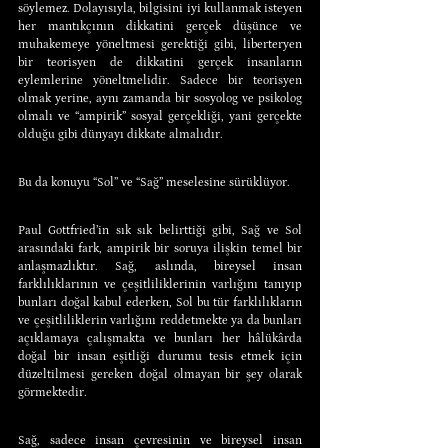
söylemez. Dolayısıyla, bilgisini iyi kullanmak isteyen 
her mantıkçının dikkatini gerçek düşünce ve 
muhakemeye yöneltmesi gerektiği gibi, liberteryen 
bir teorisyen de dikkatini gerçek insanların 
eylemlerine yöneltmelidir. Sadece bir teorisyen 
olmak yerine, aynı zamanda bir sosyolog ve psikolog 
olmalı ve “ampirik” sosyal gerçekliği, yani gerçekte 
olduğu gibi dünyayı dikkate almalıdır.
Bu da konuyu “Sol” ve “Sağ” meselesine sürüklüyor.
Paul Gottfried’in sık sık belirttiği gibi, Sağ ve Sol 
arasındaki fark, ampirik bir soruya ilişkin temel bir 
anlaşmazlıktır. Sağ, aslında, bireysel insan 
farklılıklarının ve çeşitliliklerinin varlığını tanıyıp 
bunları doğal kabul ederken, Sol bu tür farklılıkların 
ve çeşitliliklerin varlığını reddetmekte ya da bunları 
açıklamaya çalışmakta ve bunları her hâlükârda 
doğal bir insan eşitliği durumu tesis etmek için 
düzeltilmesi gereken doğal olmayan bir şey olarak 
görmektedir.
Sağ, sadece insan çevresinin ve bireysel insan 