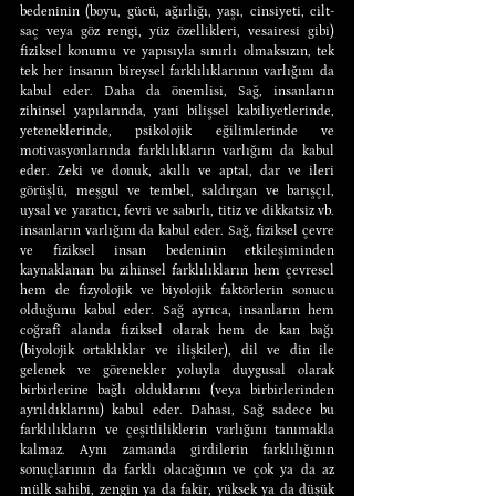
bedeninin (boyu, gücü, ağırlığı, yaşı, cinsiyeti, cilt-
saç veya göz rengi, yüz özellikleri, vesairesi gibi) 
fiziksel konumu ve yapısıyla sınırlı olmaksızın, tek 
tek her insanın bireysel farklılıklarının varlığını da 
kabul eder. Daha da önemlisi, Sağ, insanların 
zihinsel yapılarında, yani bilişsel kabiliyetlerinde, 
yeteneklerinde, psikolojik eğilimlerinde ve 
motivasyonlarında farklılıkların varlığını da kabul 
eder. Zeki ve donuk, akıllı ve aptal, dar ve ileri 
görüşlü, meşgul ve tembel, saldırgan ve barışçıl, 
uysal ve yaratıcı, fevri ve sabırlı, titiz ve dikkatsiz vb. 
insanların varlığını da kabul eder. Sağ, fiziksel çevre 
ve fiziksel insan bedeninin etkileşiminden 
kaynaklanan bu zihinsel farklılıkların hem çevresel 
hem de fizyolojik ve biyolojik faktörlerin sonucu 
olduğunu kabul eder. Sağ ayrıca, insanların hem 
coğrafî alanda fiziksel olarak hem de kan bağı 
(biyolojik ortaklıklar ve ilişkiler), dil ve din ile 
gelenek ve görenekler yoluyla duygusal olarak 
birbirlerine bağlı olduklarını (veya birbirlerinden 
ayrıldıklarını) kabul eder. Dahası, Sağ sadece bu 
farklılıkların ve çeşitliliklerin varlığını tanımakla 
kalmaz. Aynı zamanda girdilerin farklılığının 
sonuçlarının da farklı olacağının ve çok ya da az 
mülk sahibi, zengin ya da fakir, yüksek ya da düşük 