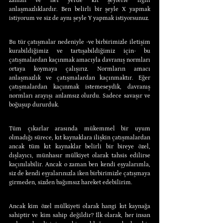
zaman ve her yerde kıt şeylerle ilgili 
anlaşmazlıklardır. Ben belirli bir şeyle X yapmak 
istiyorum ve siz de aynı şeyle Y yapmak istiyorsunuz.
Bu tür çatışmalar nedeniyle -ve birbirimizle iletişim 
kurabildiğimiz ve tartışabildiğimiz için- bu 
çatışmalardan kaçınmak amacıyla davranış normları 
ortaya koymaya çalışırız. Normların amacı 
anlaşmazlık ve çatışmalardan kaçınmaktır. Eğer 
çatışmalardan kaçınmak istemeseydik, davranış 
normları arayışı anlamsız olurdu. Sadece savaşır ve 
boğuşup dururduk.
Tüm çıkarlar arasında mükemmel bir uyum 
olmadığı sürece, kıt kaynaklara ilişkin çatışmalardan 
ancak tüm kıt kaynaklar belirli bir bireye özel, 
dışlayıcı, münhasır mülkiyet olarak tahsis edilirse 
kaçınılabilir. Ancak o zaman ben kendi eşyalarımla, 
siz de kendi eşyalarınızla iken birbirimizle çatışmaya 
girmeden, sizden bağımsız hareket edebilirim.
Ancak kim özel mülkiyeti olarak hangi kıt kaynağa 
sahiptir ve kim sahip değildir? İlk olarak, her insan 