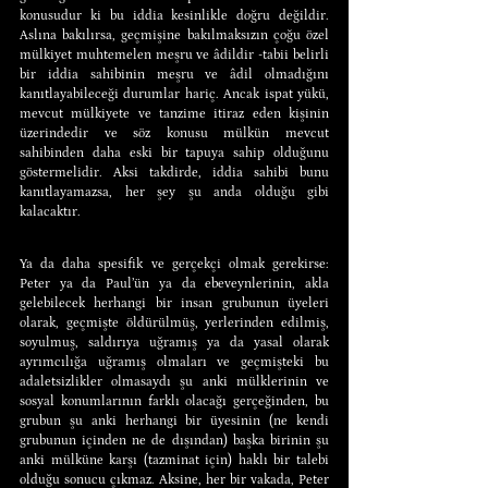
konusudur ki bu iddia kesinlikle doğru değildir. 
Aslına bakılırsa, geçmişine bakılmaksızın çoğu özel 
mülkiyet muhtemelen meşru ve âdildir -tabii belirli 
bir iddia sahibinin meşru ve âdil olmadığını 
kanıtlayabileceği durumlar hariç. Ancak ispat yükü, 
mevcut mülkiyete ve tanzime itiraz eden kişinin 
üzerindedir ve söz konusu mülkün mevcut 
sahibinden daha eski bir tapuya sahip olduğunu 
göstermelidir. Aksi takdirde, iddia sahibi bunu 
kanıtlayamazsa, her şey şu anda olduğu gibi 
kalacaktır.
Ya da daha spesifik ve gerçekçi olmak gerekirse: 
Peter ya da Paul’ün ya da ebeveynlerinin, akla 
gelebilecek herhangi bir insan grubunun üyeleri 
olarak, geçmişte öldürülmüş, yerlerinden edilmiş, 
soyulmuş, saldırıya uğramış ya da yasal olarak 
ayrımcılığa uğramış olmaları ve geçmişteki bu 
adaletsizlikler olmasaydı şu anki mülklerinin ve 
sosyal konumlarının farklı olacağı gerçeğinden, bu 
grubun şu anki herhangi bir üyesinin (ne kendi 
grubunun içinden ne de dışından) başka birinin şu 
anki mülküne karşı (tazminat için) haklı bir talebi 
olduğu sonucu çıkmaz. Aksine, her bir vakada, Peter 