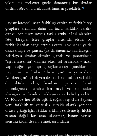
yıkıcı bir zorlayıcı güçle donanmış bir iktidar 
elitinin sürekli olarak dayatılmasını gerektirir.”
²
Sayısız bireysel insan farklılığı vardır; ve farklı birey 
grupları arasında daha da fazla farklılık vardır, 
çünkü her birey sayısız farklı gruba dâhil olabilir. 
İster bireyler ister gruplar arasında olsun, bu 
farklılıklardan hangilerinin avantajlı ve şanslı ya da 
dezavantajlı ve şanssız (ya da önemsiz) sayılacağını 
belirleyen iktidar elitidir. Şanslı ve şanssızların 
“eşitlenmesinin” -sayısız olası yol arasından- nasıl 
yapılacağını, yani eşitliği sağlamak için şanslılardan 
neyin ve ne kadar “alınacağını” ve şanssızlara 
“verileceğini” belirleyen de iktidar elitidir. Özellikle 
de iktidar eliti, kendisini şanssız olarak 
tanımlayarak, şanslılardan neyi ve ne kadar 
alacağını ve kendine saklayacağını belirleyecektir. 
Ve böylece her türlü eşitlik sağlanmış olur: Sayısız 
yeni farklılık ve eşitsizlik sürekli olarak yeniden 
ortaya çıktığı için, iktidar elitinin eşitleme işi hiçbir 
zaman doğal bir sona ulaşamaz, bunun yerine 
sonsuza kadar devam etmek zorundadır.