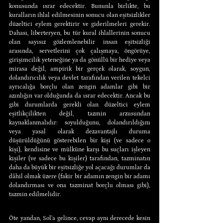
konusunda ısrar edecektir. Bununla birlikte, bu 
kuralların ihlal edilmesinin sonucu olan eşitsizlikler 
düzeltici eylem gerektirir ve giderilmeleri gerekir. 
Dahası, liberteryen, bu tür kural ihlallerinin sonucu 
olan sayısız gözlemlenebilir insan eşitsizliği 
arasında, servetlerini çok çalışmaya, öngörüye, 
girişimcilik yeteneğine ya da gönüllü bir hediye veya 
mirasa değil, ampirik bir gerçek olarak, soygun, 
dolandırıcılık veya devlet tarafından verilen tekelci 
ayrıcalığa borçlu olan zengin adamlar gibi bir 
azınlığın var olduğunda da ısrar edecektir. Ancak bu 
gibi durumlarda gerekli olan düzeltici eylem 
eşitlikçilikten değil, tazmin arzusundan 
kaynaklanmalıdır: soyulduğunu, dolandırıldığını 
veya yasal olarak dezavantajlı duruma 
düşürüldüğünü gösterebilen bir kişi (ve sadece o 
kişi), kendisine ve mülküne karşı bu suçları işleyen 
kişiler (ve sadece bu kişiler) tarafından, tazminatın 
daha da büyük bir eşitsizliğe yol açacağı durumlar da 
dâhil olmak üzere (fakir bir adamın zengin bir adamı 
dolandırması ve ona tazminat borçlu olması gibi), 
tazmin edilmelidir.
Öte yandan, Sol’a gelince, cevap aynı derecede kesin 