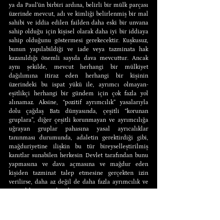
ya da Paul’ün birbiri ardına, belirli bir mülk parçası 
üzerinde mevcut, adı ve kimliği belirlenmiş bir mal 
sahibi ve iddia edilen failden daha eski bir unvana 
sahip olduğu için kişisel olarak daha iyi bir iddiaya 
sahip olduğunu göstermesi gerekecektir. Kuşkusuz, 
bunun yapılabildiği ve iade veya tazminata hak 
kazanıldığı önemli sayıda dava mevcuttur. Ancak 
aynı şekilde, mevcut herhangi bir mülkiyet 
dağılımına itiraz eden herhangi bir kişinin 
üzerindeki bu ispat yükü ile, ayrımcı olmayan-
eşitlikçi herhangi bir gündem için çok fazla yol 
alınamaz. Aksine, “pozitif ayrımcılık” yasalarıyla 
dolu çağdaş Batı dünyasında, çeşitli “korunan 
gruplara”, diğer çeşitli korunmayan ve ayrımcılığa 
uğrayan gruplar pahasına yasal ayrıcalıklar 
tanınması durumunda, adaletin gerektirdiği gibi, 
mağduriyetine ilişkin bu tür bireyselleştirilmiş 
kanıtlar sunabilen herkesin Devlet tarafından bunu 
yapmasına ve dava açmasına ve mağdur eden 
kişiden tazminat talep etmesine gerçekten izin 
verilirse, daha az değil de daha fazla ayrımcılık ve 
eşitsizlik ortaya çıkacaktır.
Ancak sol-liberteryenler -yufka yürekli ve insancıl-