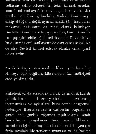
kaçınmak için bir Devlet, yani nihai karar verme 
yetkisine sahip bölgesel bir tekel kurmak gerekir. 
Yani “ortak mülkiyet” bir Devlet gerektirir ve “Devlet 
mülkiyeti” hâline gelmelidir. Sadece kimin neye 
sahip olduğunu değil, aynı zamanda tüm insanların 
mekânsal dağılımını da nihai olarak belirleyen 
Devlettir: kimin nerede yaşayacağını, kimin kiminle 
buluşup görüşebileceğini belirleyen de Devlettir -ve 
bu durumda özel mülkiyetin de canı cehenneme. Ne 
de olsa Devleti kontrol edecek olanlar onlar, yani 
Solculardır.
Ancak bu kaçış rotası kendine liberteryen diyen hiç 
kimseye açık değildir. Liberteryen, özel mülkiyeti 
ciddiye almalıdır.
Psikolojik ya da sosyolojik olarak, ayrımcılık karşıtı 
politikaların liberteryenleri cezbetmesi, 
uyumsuzlara ve aykırılara karşı sözde ‘hoşgörüsü’ 
nedeniyle liberteryenizmin cazibesine kapılan ve 
şimdi onu, günlük yaşamda tipik olarak kendi 
benzerlerine uygulanan tüm ayrımcılıklardan 
kurtulmak için bir araç olarak kullanmak isteyen çok 
fazla sayıdaki liberteryenin uyumsuz ya da basitçe 