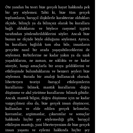
Öte yandan bu teori bize gerçek hayat hakkında pek 
bir şey söylemez. Tabii ki, bize tüm gerçek 
toplumların, barışçıl ilişkilerle karakterize oldukları 
ölçüde, bilinçli ya da bilinçsiz olarak bu kurallara 
bağlı olduklarını ve böylece rasyonel içgörü 
tarafından yönlendirildiklerini söyler. Ancak bize 
bunun ne ölçüde böyle olduğunu söylemez. Ayrıca, 
bu kurallara bağlılık tam olsa bile, insanların 
gerçekte nasıl bir arada yaşayabileceklerini de 
söylemez. Birbirlerine ne kadar yakın ya da uzak 
yaşadıklarını, ne zaman, ne sıklıkta ve ne kadar 
süreyle, hangi amaçlarla bir araya geldiklerini ve 
etkileşimde bulunduklarını ve benzeri şeyleri bize 
söylemez. Burada bir analoji kullanacak olursak, 
liberteryen teoriyi -barışçıl etkileşimlerin 
kurallarını- bilmek, mantık kurallarını -doğru 
düşünme ve akıl yürütme kurallarını- bilmek gibidir. 
Ancak, mantık bilgisi, doğru düşünme için ne kadar 
vazgeçilmez olsa da, bize gerçek insan düşüncesi, 
kullanılan ve elde edilen gerçek kelimeler, 
kavramlar, argümanlar, çıkarımlar ve sonuçlar 
hakkında hiçbir şey söylemediği gibi, barışçıl 
etkileşim mantığı, yani liberteryenizm de bize gerçek 
insan yaşamı ve eylemi hakkında hiçbir şey 