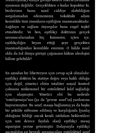
Solun eşitlikçi dünya görüşü sadece liberteryenizmle 
uyumsuz değildir. Gerçeklikten o kadar kopuktur ki, 
birilerinin bunu nasıl ciddiye alabildiğini 
sorgulamadan edemezsiniz. Sokaktaki adam 
kesinlikle tüm insanların eşitliğine inanmamaktadır. 
Sağduyu ve sağlam önyargılar buna engel teşkil 
etmektedir. Ve ben, eşitlikçi doktrinin gerçek 
savunucularından hiç kimsenin, içten içe, 
eşitlikçiliğin beyan ettiği şeye gerçekten 
inanmadığından kesinlikle eminim. O hâlde nasıl 
oldu da Sol dünya görüşü çağımızın hâkim ideolojisi 
hâline gelebildi?
En azından bir liberteryen için cevap açık olmalıdır: 
eşitlikçi doktrin bu statüye doğru veya haklı olduğu 
için değil, yönetici elitin totaliter sosyal kontrol 
çabasına mükemmel bir entelektüel kılıf sağladığı 
için ulaşmıştır. Yönetici elit bu nedenle 
“entelijensiya”nın (ya da “geveze sınıf”ın) yardımına 
başvurmuştur. Bu sınıf, maaşa bağlanmış ya da başka 
bir şekilde sübvanse edilmiş ve karşılığında (yanlış 
olduğunu bildiği ancak kendi istihdam beklentileri 
için son derece faydalı olan) eşitlikçi mesaj 
siparişini yerine getirmiştir. Dolayısıyla eşitlikçi 
saçmalığın en hevesli savunucuları entelektüel sınıf 