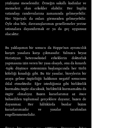
yüzleşme meselesidir. Örneğin sakallı kadınlar ve 
memeleri olan erkekler olabilir. Her İngiliz 
vatandaşı randevularına zamanında gelmeyebilir. 
Her Nijeryalı da onları görmezden gelmeyebilir. 
Öyle olsa bile, davranışlarımızı genellemeler yerine 
istisnalara dayandırmak er ya da geç uygunsuz 
olacaktır.
Bu yaklaşımın bir sonucu da Hoppe’nın ayrımcılık 
karşıtı yasalara karşı çıkmasıdır. Yalnızca beyaz 
Hıristiyan heteroseksüel erkeklerin doktorluk 
yapmasına izin veren bir yasa olsaydı, onu da kınardı 
-tıpkı düşünce sisteminin başlangıcında her türlü 
köleliği kınadığı gibi. Bu tür yasalar, bireylerin bir 
araya gelme özgürlüğü hakkının negatif sonucunu 
ihlal etmektedir. Eğer istediğimiz gibi birliktelik 
kurmakta özgür olacaksak, birliktelik kurmamakta da 
özgür olmalıyız. Bazen kararlarımız az önce 
bahsedilen toplumsal gerçeklere dayanır, bazen de 
dayanmaz. Her hâlükârda bunlar bizim 
kararlarımızdır ve yasalar tarafından 
engellenmemelidir.