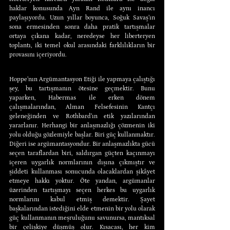
haklar konusunda Ayn Rand ile aynı inancı 
paylaşıyordu. Uzun yıllar boyunca, Soğuk Savaş’ın 
sona ermesinden sonra daha pratik tartışmalar 
ortaya çıkana kadar, neredeyse her liberteryen 
toplantı, iki temel okul arasındaki farklılıkların bir 
provasını içeriyordu.
Hoppe’nın Argümantasyon Etiği ile yapmaya çalıştığı 
şey, bu tartışmanın ötesine geçmektir. Bunu 
yaparken, Habermas ile erken dönem 
çalışmalarından, Alman Felsefesinin Kantçı 
geleneğinden ve Rothbard’ın etik yazılarından 
yararlanır. Herhangi bir anlaşmazlığı çözmenin iki 
yolu olduğu gözlemiyle başlar. Biri güç kullanmaktır. 
Diğeri ise argümantasyondur. Bir anlaşmazlıkta gücü 
seçen taraflardan biri, saldırgan güçten kaçınmayı 
içeren uygarlık normlarının dışına çıkmıştır ve 
şiddeti kullanması sonucunda olacaklardan şikâyet 
etmeye hakkı yoktur. Öte yandan, argümanlar 
üzerinden tartışmayı seçen herkes bu uygarlık 
normlarını kabul etmiş demektir. Şayet 
başkalarından istediğini elde etmenin bir yolu olarak 
güç kullanmanın meşruluğunu savunursa, mantıksal 
bir çelişkiye düşmüş olur. Kısacası, her kim 