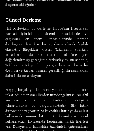
düşünür olduğudur.
Güncel Derleme
Hâl böyleyken, bu derleme Hoppe’nın liberteryen 
hareket içindeki en önemli meselelerde -ve 
çağımızın en önemli meselelerinde- nerede 
durduğuna dair kısa bir açıklama olarak faydalı 
olacaktır. Birçokları kitabın Takdim’ini atlarken, 
başkalarının da bir kitabı Takdim’ine göre 
değerlendirdiği gerçeğinin farkındayım. Bu nedenle, 
Takdim’imi takip eden içeriğin kısa ve doğru bir 
özetinin ve tartışılmasının gerekliliğinin normalden 
daha fazla farkındayım.
Hoppe, birçok yerde liberteryenizmin temellerinin 
inkâr edilemez öncüllerden tümdengelimsel bir akıl 
yürütme zinciri ile türetildiği görüşünü 
tekrarlamakta ve vurgulamaktadır. Bir kıtlık 
dünyasında yaşıyoruz. Ya kaynaklar kıttır ya da onları 
kullanacak zaman kıttır. Bu kaynakların nasıl 
kullanılacağı konusunda hepimizin farklı fikirleri 
var. Dolayısıyla, kaynaklar üzerindeki çatışmaların 