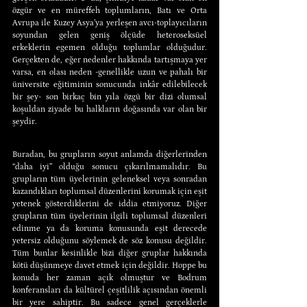
özgür ve en müreffeh toplumların, Batı ve Orta 
Avrupa ile Kuzey Asya’ya yerleşen avcı-toplayıcıların 
soyundan gelen geniş ölçüde heteroseksüel 
erkeklerin egemen olduğu toplumlar olduğudur. 
Gerçekten de, eğer nedenler hakkında tartışmaya yer 
varsa, en olası neden -genellikle uzun ve pahalı bir 
üniversite eğitiminin sonucunda inkâr edilebilecek 
bir şey- son birkaç bin yıla özgü bir dizi olumsal 
koşuldan ziyade bu halkların doğasında var olan bir 
şeydir.
Buradan, bu grupların soyut anlamda diğerlerinden 
“daha iyi” olduğu sonucu çıkarılmamalıdır. Bu 
grupların tüm üyelerinin geleneksel veya sonradan 
kazandıkları toplumsal düzenlerini korumak için eşit 
yetenek gösterdiklerini de iddia etmiyoruz. Diğer 
grupların tüm üyelerinin ilgili toplumsal düzenleri 
edinme ya da koruma konusunda eşit derecede 
yetersiz olduğunu söylemek de söz konusu değildir. 
Tüm bunlar kesinlikle bizi diğer gruplar hakkında 
kötü düşünmeye davet etmek için değildir. Hoppe bu 
konuda her zaman açık olmuştur ve Bodrum 
konferansları da kültürel çeşitlilik açısından önemli 
bir yere sahiptir. Bu sadece genel gerçeklerle 