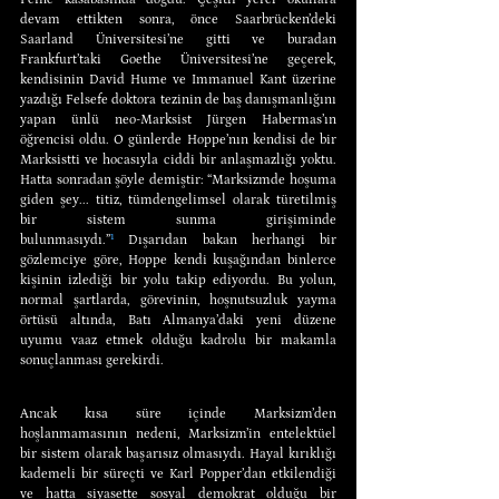
devam ettikten sonra, önce Saarbrücken’deki 
Saarland Üniversitesi’ne gitti ve buradan 
Frankfurt’taki Goethe Üniversitesi’ne geçerek, 
kendisinin David Hume ve Immanuel Kant üzerine 
yazdığı Felsefe doktora tezinin de baş danışmanlığını 
yapan ünlü neo-Marksist Jürgen Habermas’ın 
öğrencisi oldu. O günlerde Hoppe’nın kendisi de bir 
Marksistti ve hocasıyla ciddi bir anlaşmazlığı yoktu. 
Hatta sonradan şöyle demiştir: “Marksizmde hoşuma 
giden şey... titiz, tümdengelimsel olarak türetilmiş 
bir sistem sunma girişiminde 
bulunmasıydı.”
¹
 Dışarıdan bakan herhangi bir 
gözlemciye göre, Hoppe kendi kuşağından binlerce 
kişinin izlediği bir yolu takip ediyordu. Bu yolun, 
normal şartlarda, görevinin, hoşnutsuzluk yayma 
örtüsü altında, Batı Almanya’daki yeni düzene 
uyumu vaaz etmek olduğu kadrolu bir makamla 
sonuçlanması gerekirdi.
Ancak kısa süre içinde Marksizm’den 
hoşlanmamasının nedeni, Marksizm’in entelektüel 
bir sistem olarak başarısız olmasıydı. Hayal kırıklığı 
kademeli bir süreçti ve Karl Popper’dan etkilendiği 
ve hatta siyasette sosyal demokrat olduğu bir 