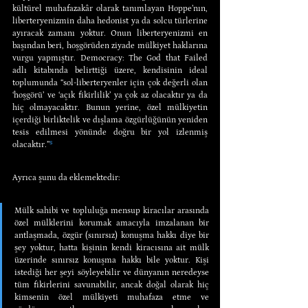
kültürel muhafazakâr olarak tanımlayan Hoppe’nın, 
liberteryenizmin daha hedonist ya da solcu türlerine 
ayıracak zamanı yoktur. Onun liberteryenizmi en 
başından beri, hoşgörüden ziyade mülkiyet haklarına 
vurgu yapmıştır. Democracy: The God that Failed 
adlı kitabında belirttiği üzere, kendisinin ideal 
toplumunda “sol-liberteryenler için çok değerli olan 
‘hoşgörü’ ve ‘açık fikirlilik’ ya çok az olacaktır ya da 
hiç olmayacaktır. Bunun yerine, özel mülkiyetin 
içerdiği birliktelik ve dışlama özgürlüğünün yeniden 
tesis edilmesi yönünde doğru bir yol izlenmiş 
olacaktır.”
⁵
Ayrıca şunu da eklemektedir:
Mülk sahibi ve topluluğa mensup kiracılar arasında 
özel mülklerini korumak amacıyla imzalanan bir 
antlaşmada, özgür (sınırsız) konuşma hakkı diye bir 
şey yoktur, hatta kişinin kendi kiracısına ait mülk 
üzerinde sınırsız konuşma hakkı bile yoktur. Kişi 
istediği her şeyi söyleyebilir ve dünyanın neredeyse 
tüm fikirlerini savunabilir, ancak doğal olarak hiç 
kimsenin özel mülkiyeti muhafaza etme ve 