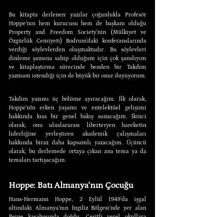
Bu kitapta derlenen yazılar çoğunlukla Profesör 
Hoppe’nın hem kurucusu hem de başkanı olduğu 
Property and Freedom Society’nin (Mülkiyet ve 
Özgürlük Cemiyeti) Bodrum’daki konferanslarında 
verdiği söylevlerden oluşmaktadır. Bu söylevleri 
dinleme şansına sahip olduğum için çok şanslıyım 
ve kitaplaştırma sürecinde benden bir Takdim 
yazmam istendiği için de büyük bir onur duyuyorum.
Takdim yazımı üç bölüme ayıracağım. İlk olarak, 
Hoppe’nIn erken yaşamı ve entelektüel gelişimi 
hakkında kısa bir genel bakış sunacağım. İkinci 
olarak, onu uluslararası liberteryen hareketin 
liderliğine yerleştiren akademik çalışmaları 
hakkında biraz daha kapsamlı yazacağım. Üçüncü 
olarak, bu derlemede ortaya çıkan ana tema ya da 
temaları tartışacağım.
Hoppe: Batı Almanya’nın Çocuğu
Hans-Hermann Hoppe, 2 Eylül 1949’da işgal 
altındaki Almanya’nın İngiliz Bölgesi’nde yer alan 
Peine kasabasında doğdu. Çeşitli yerel okullara 