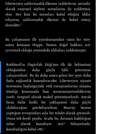
liberteryen saldırmazlık ilkesini reddederse, zorunlu 
olarak rasyonel söylem normlarını da reddetmiş 
olur. Her kim bu normları kabul ettiğini iddia 
ediyorsa, saldırmazlık ilkesini de kabul etmiş 
demektir.
²
Bu çalışmanın ilk yayınlanışından uzun bir süre 
sonra konuşan Hoppe, bunun doğal haklara sırt 
çevirmek olduğu yönündeki iddiaları reddetmiştir:
Rothbard’ın Özgürlük Etiği’nin ilk iki bölümünü 
olduğundan daha güçlü hâle getirmeye 
çalışıyordum. Bu da daha sonra gelen her şeye daha 
fazla sağlamlık kazandıracaktı. Liberteryen siyaset 
teorisinin başlangıçtaki etik varsayımlarına ulaşma 
titizliği konusunda bazı memnuniyetsizliklerim 
vardı. Sezgisel olarak makul görünüyorlardı. Ancak 
biraz daha farklı bir yaklaşımın daha güçlü 
olabileceğini görebiliyordum. Murray benim 
yaptığım revizyonları asla bir tehdit olarak görmedi. 
Onun tek derdi şuydu: Acaba bu, davanın haklılığını 
nihai olarak kanıtlıyor mu? Nihayetinde, 
kanıtladığını kabul etti.
³