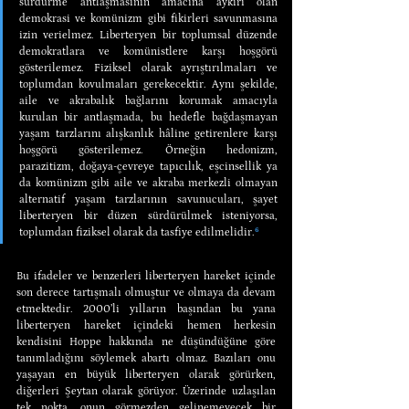
sürdürme antlaşmasının amacına aykırı olan 
demokrasi ve komünizm gibi fikirleri savunmasına 
izin verielmez. Liberteryen bir toplumsal düzende 
demokratlara ve komünistlere karşı hoşgörü 
gösterilemez. Fiziksel olarak ayrıştırılmaları ve 
toplumdan kovulmaları gerekecektir. Aynı şekilde, 
aile ve akrabalık bağlarını korumak amacıyla 
kurulan bir antlaşmada, bu hedefle bağdaşmayan 
yaşam tarzlarını alışkanlık hâline getirenlere karşı 
hoşgörü gösterilemez. Örneğin hedonizm, 
parazitizm, doğaya-çevreye tapıcılık, eşcinsellik ya 
da komünizm gibi aile ve akraba merkezli olmayan 
alternatif yaşam tarzlarının savunucuları, şayet 
liberteryen bir düzen sürdürülmek isteniyorsa, 
toplumdan fiziksel olarak da tasfiye edilmelidir.
⁶
Bu ifadeler ve benzerleri liberteryen hareket içinde 
son derece tartışmalı olmuştur ve olmaya da devam 
etmektedir. 2000’li yılların başından bu yana 
liberteryen hareket içindeki hemen herkesin 
kendisini Hoppe hakkında ne düşündüğüne göre 
tanımladığını söylemek abartı olmaz. Bazıları onu 
yaşayan en büyük liberteryen olarak görürken, 
diğerleri Şeytan olarak görüyor. Üzerinde uzlaşılan 
tek nokta, onun görmezden gelinemeyecek bir 