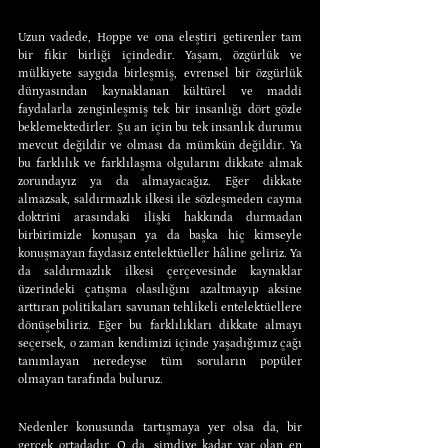
Uzun vadede, Hoppe ve ona eleştiri getirenler tam 
bir fikir birliği içindedir. Yaşam, özgürlük ve 
mülkiyete saygıda birleşmiş, evrensel bir özgürlük 
dünyasından kaynaklanan kültürel ve maddi 
faydalarla zenginleşmiş tek bir insanlığı dört gözle 
beklemektedirler. Şu an için bu tek insanlık durumu 
mevcut değildir ve olması da mümkün değildir. Ya 
bu farklılık ve farklılaşma olgularını dikkate almak 
zorundayız ya da almayacağız. Eğer dikkate 
almazsak, saldırmazlık ilkesi ile sözleşmeden cayma 
doktrini arasındaki ilişki hakkında durmadan 
birbirimizle konuşan ya da başka hiç kimseyle 
konuşmayan faydasız entelektüeller hâline geliriz. Ya 
da saldırmazlık ilkesi çerçevesinde kaynaklar 
üzerindeki çatışma olasılığını azaltmayıp aksine 
arttıran politikaları savunan tehlikeli entelektüellere 
dönüşebiliriz. Eğer bu farklılıkları dikkate almayı 
seçersek, o zaman kendimizi içinde yaşadığımız çağı 
tanımlayan neredeyse tüm soruların popüler 
olmayan tarafında buluruz.
Nedenler konusunda tartışmaya yer olsa da, bir 
gerçek ortadadır. O da, şimdiye kadar var olan en 