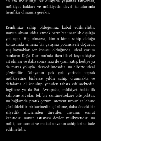
en aza indirildiği bir dünyada yaşamak istiyorsak, 
mülkiyet hakları ve mülkiyetin devri konularında 
hemfikir olmamız gerekir.
Kendimize sahip olduğumuz kabul edilmelidir. 
Bunun aksini iddia etmek bariz bir insanlık dışılığa 
yol açar. Hiç olmazsa, kimin kime sahip olduğu 
konusunda sınırsız bir çatışma potansiyeli doğurur. 
Dış kaynaklar söz konusu olduğunda, ideal çözüm 
bunların Doğa Durumu’nda iken ilk el koyan kişiye 
ait olması ve daha sonra rıza ile -yani satış, hediye ya 
da miras yoluyla- devredilmesidir. Bu elbette ideal 
çözümdür. Dünyanın pek çok yerinde toprak 
mülkiyetine binlerce yıldır sahip olunmakta ve 
defalarca el konulup yeniden tahsis edilmektedir. 
İngiltere ya da Batı Avrupa’da, mülkiyet hakkı ilk 
sahibine ait olan tek bir santimetrekare bile yoktur. 
Bu bağlamda pratik çözüm, mevcut unvanlar lehine 
çürütülebilir bir karinedir -çürütme, daha önceki bir 
zilyetlik zincirinden türetilen unvanın somut 
kanıtıdır. Bunun istisnası devlet mülkiyetidir. Bu 
mülk, son somut ve makul unvanın sahiplerine iade 
edilmelidir.