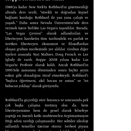
1986’ya kadar New York’ta Rothbard’ın gözetmenliği 
altında ders verdi, “sürekli ve doğrudan kişisel 
bağlantı kurduğu Rothbard ile yan yana çalıştı ve 
yaşadı.” Daha sonra Nevada Üniversitesi’nde ders 
vermek üzere birlikte Las Vegas’a taşındılar. Burada, 
“Las Vegas Çevresi” olarak adlandırılan ve 
liberteryen hareketin tüm tarihindeki en parlak ve 
üretken liberteryen ekonomist ve filozoflardan 
oluşan grubun merkezinde yer aldılar. Grubun diğer 
üyeleri arasında Yuri Maltsev, Doug French ve Lee 
Iglody de vardı. Hoppe 2008 yılına kadar Las 
Vegas’ta Profesör olarak kaldı. Ancak Rothbard’ın 
1995’teki zamansız ölümünden sonra hiçbir şeyin 
eskisi gibi olmadığını itiraf etmekteydi. Rothbard’ı 
“başlıca öğretmeni, akıl hocası ve ustası” ve “en 
babacan yoldaşı” olarak görüyordu.
Rothbard’la geçirdiği süre boyunca ve sonrasında pek 
çok başka çalışma üretmiş olsa da, hem 
liberteryenizme hem de genel olarak felsefeye 
yaptığı en önemli katkı muhtemelen Argümantasyon 
Etiği adını verdiği çalışmasıdır. Her seküler ideoloji 
sallantılı temeller üzerine oturur. Serbest piyasa 