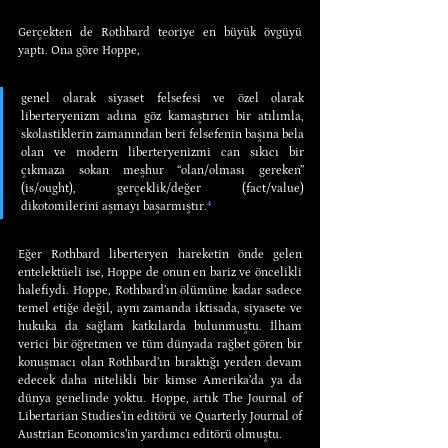
Gerçekten de Rothbard teoriye en büyük övgüyü 
yaptı. Ona göre Hoppe,
genel olarak siyaset felsefesi ve özel olarak 
liberteryenizm adına göz kamaştırıcı bir atılımla, 
skolastiklerin zamanından beri felsefenin başına bela 
olan ve modern liberteryenizmi can sıkıcı bir 
çıkmaza sokan meşhur “olan/olması gereken” 
(is/ought), gerçeklik/değer (fact/value) 
dikotomilerini aşmayı başarmıştır.
⁴
Eğer Rothbard liberteryen hareketin önde gelen 
entelektüeli ise, Hoppe de onun en bariz ve öncelikli 
halefiydi. Hoppe, Rothbard’ın ölümüne kadar sadece 
temel etiğe değil, aynı zamanda iktisada, siyasete ve 
hukuka da sağlam katkılarda bulunmuştu. İlham 
verici bir öğretmen ve tüm dünyada rağbet gören bir 
konuşmacı olan Rothbard’ın bıraktığı yerden devam 
edecek daha nitelikli bir kimse Amerika’da ya da 
dünya genelinde yoktu. Hoppe, artık The Journal of 
Libertarian Studies’in editörü ve Quarterly Journal of 
Austrian Economics’in yardımcı editörü olmuştu.