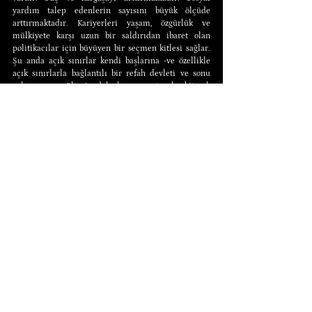
yardım talep edenlerin sayısını büyük ölçüde 
arttırmaktadır. Kariyerleri yaşam, özgürlük ve 
mülkiyete karşı uzun bir saldırıdan ibaret olan 
politikacılar için büyüyen bir seçmen kitlesi sağlar. 
Şu anda açık sınırlar kendi başlarına -ve özellikle 
açık sınırlarla bağlantılı bir refah devleti ve sonu 
gelmeyen mülteci dalgaları yaratacak bitmek 
bilmeyen savaşlarımız- medeniyete yönelik bir 
saldırıdır.
Hakiki anlamda liberteryen bir toplumun şu anda 
açık sınırlar olarak adlandırılan şeylere izin 
vereceğine inanmak için de herhangi bir neden 
yoktur. İnsanlar birbirleriyle ticaret yapma hakkına 
sahiptir, istedikleri yere ve istedikleri şekilde 
yerleşme hakkına değil. Liberteryen teorinin temel 
iddialarından biri, tüm maliyetlerin 
özelleştirilebileceği ve özelleştirilmesi gerektiğidir. 
Liberteryen bir topluluğa giren herhangi bir kişi, 
varlığının faydalarından daha ağır basan maliyetler 
getirebilir. Eğer öyleyse, böyle bir topluluktaki mülk 
sahiplerinin -her ne sebeple olursa olsun- 
istenmeyen olarak gördükleri yeni girişleri 
caydırmaya hakları vardır. Bunu yapmamayı tercih 