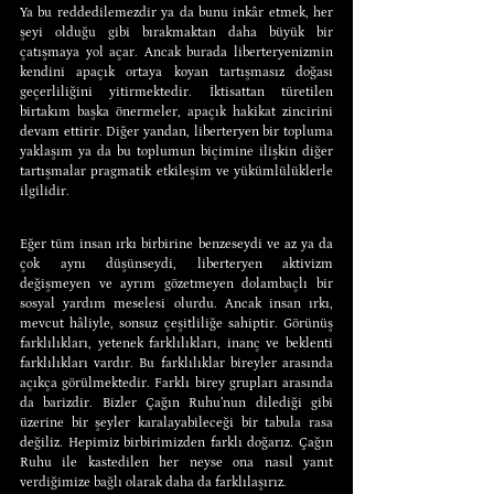
Ya bu reddedilemezdir ya da bunu inkâr etmek, her 
şeyi olduğu gibi bırakmaktan daha büyük bir 
çatışmaya yol açar. Ancak burada liberteryenizmin 
kendini apaçık ortaya koyan tartışmasız doğası 
geçerliliğini yitirmektedir. İktisattan türetilen 
birtakım başka önermeler, apaçık hakikat zincirini 
devam ettirir. Diğer yandan, liberteryen bir topluma 
yaklaşım ya da bu toplumun biçimine ilişkin diğer 
tartışmalar pragmatik etkileşim ve yükümlülüklerle 
ilgilidir.
Eğer tüm insan ırkı birbirine benzeseydi ve az ya da 
çok aynı düşünseydi, liberteryen aktivizm 
değişmeyen ve ayrım gözetmeyen dolambaçlı bir 
sosyal yardım meselesi olurdu. Ancak insan ırkı, 
mevcut hâliyle, sonsuz çeşitliliğe sahiptir. Görünüş 
farklılıkları, yetenek farklılıkları, inanç ve beklenti 
farklılıkları vardır. Bu farklılıklar bireyler arasında 
açıkça görülmektedir. Farklı birey grupları arasında 
da barizdir. Bizler Çağın Ruhu’nun dilediği gibi 
üzerine bir şeyler karalayabileceği bir tabula rasa 
değiliz. Hepimiz birbirimizden farklı doğarız. Çağın 
Ruhu ile kastedilen her neyse ona nasıl yanıt 
verdiğimize bağlı olarak daha da farklılaşırız.