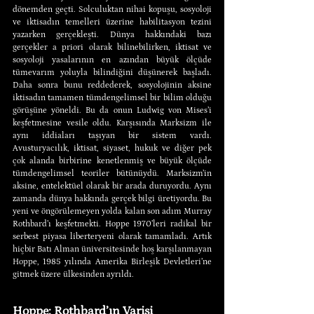
dönemden geçti. Solculuktan nihai kopuşu, sosyoloji 
ve iktisadın temelleri üzerine habilitasyon tezini 
yazarken gerçekleşti. Dünya hakkındaki bazı 
gerçekler a priori olarak bilinebilirken, iktisat ve 
sosyoloji yasalarının en azından büyük ölçüde 
tümevarım yoluyla bilindiğini düşünerek başladı. 
Daha sonra bunu reddederek, sosyolojinin aksine 
iktisadın tamamen tümdengelimsel bir bilim olduğu 
görüşüne yöneldi. Bu da onun Ludwig von Mises’i 
keşfetmesine vesile oldu. Karşısında Marksizm ile 
aynı iddiaları taşıyan bir sistem vardı. 
Avusturyacılık, iktisat, siyaset, hukuk ve diğer pek 
çok alanda birbirine kenetlenmiş ve büyük ölçüde 
tümdengelimsel teoriler bütünüydü. Marksizm’in 
aksine, entelektüel olarak bir arada duruyordu. Aynı 
zamanda dünya hakkında gerçek bilgi üretiyordu. Bu 
yeni ve öngörülemeyen yolda kalan son adım Murray 
Rothbard’ı keşfetmekti. Hoppe 1970’leri radikal bir 
serbest piyasa liberteryeni olarak tamamladı. Artık 
hiçbir Batı Alman üniversitesinde hoş karşılanmayan 
Hoppe, 1985 yılında Amerika Birleşik Devletleri’ne 
gitmek üzere ülkesinden ayrıldı.
Hoppe: Rothbard’ın Varisi