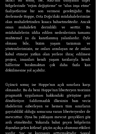
İkinci bir sonuç ise, ABD’nin dünyanın diğer 
bölgelerinde “rejim değiştirme” ve “ulus inşa etme” 
faaliyetlerine bir son vermesi gerektiğidir. Bu 
derlemede Hoppe, Orta Doğu’daki müdahalelerimize 
olan muhalefetinden kısaca bahsetmektedir. Ancak 
onun muhalefeti derinlikli ve serttir. Bu 
müdahalelerin iddia edilen nedenlerinin tamamı 
muhtemel ya da kanıtlanmış yalanlardır. Öyle 
olmasa bile, bizim yaşam tarzımızı ve 
yöntemlerimizin, ne onları arzulayan ne de onları 
kabul etmeye yatkın olan yerlere ihraç edilmesi 
projesi, insanları kendi yaşam tarzlarıyla kendi 
hâllerine bırakmaktan çok daha fazla kan 
dökülmesine yol açabilir.
Üçüncü sonuç ise Hoppe’nın açık sınırlara karşı 
olmasıdır. Bu da beni Hoppe’nın liberteryen teorinin 
pragmatik uygulaması hakkındaki görüşüne geri 
döndürüyor. Saldırmazlık ilkesinin bazı veciz 
ifadelerini ezberleyen ve hemen tüm sınırların 
gayriahlâkî olduğu sonucuna varan liberteryenler de 
mevcuttur. Oysa bu yaklaşım mevcut gerçekleri göz 
ardı etmektedir. Yukarıda bahsi geçen bölgelerin 
dışından gelen kitlesel göçün açıkça olumsuz etkileri 
vardır. Suç ve kargaşayı arttırmaktadır. Sosyal 