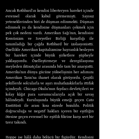
Ancak Rothbard’ın kendisi liberteryen hareket içinde 
evrensel olarak kabul görmemişti. Sayısız 
yeteneklerinden biri de düşman edinmekti. Düşman 
edinmek ya da kendisine düşmanları çekmek için 
pek çok nedeni vardı. Amerikan Sağı’nın, kendisini 
Komünizm ve Sovyetler Birliği karşıtlığı ile 
tanımladığı bir çağda Rothbard bir izolasyonistti. 
Özellikle Amerikan kapitalizmine hayranlık besleyen 
bir hareket içinde büyük şirketlere şüpheyle 
yaklaşıyordu. Özelleştirmeye ve deregülasyona 
meyleden iktisatçılar arasında bile tam bir anarşistti. 
Amerika’nın dünya gücüne yükselişinin her adımını 
Amerikan Tarzı’na ihanet olarak görüyordu. Çeşitli 
şekillerde solcularla ve aşırı muhafazakârlarla ittifak 
içindeydi. Chicago Okulu’nun faydacı devletçileri ve 
kolay kâğıt para savunucularıyla açık bir savaş 
hâlindeydi. Kuruluşunda büyük emeği geçen Cato 
Enstitüsü ile arası kısa sürede bozuldu. Politik 
doğruculuğa ve negatif hakları içeren bir eşitliğin 
ötesine geçen evrensel bir eşitlik fikrine karşı sert bir 
tavır takındı.
Hoppe ise hâlâ daha bölücü bir figürdür. Kendisini 