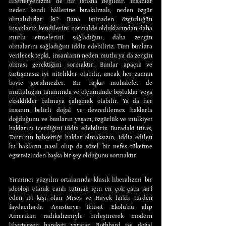
liberteryenizmi de bir istisna değildir. İnsanlar 
neden kendi hâllerine bırakılmalı, neden özgür 
olmalıdırlar ki? Buna istinaden özgürlüğün 
insanların kendilerini normalde olduklarından daha 
mutlu etmelerini sağladığını, daha zengin 
olmalarını sağladığını iddia edebiliriz. Tüm bunlara 
verilecek tepki, insanların neden mutlu ya da zengin 
olması gerektiğini sormaktır. Bunlar apaçık ve 
tartışmasız iyi nitelikler olabilir, ancak her zaman 
böyle görülmezler. Bir başka muhalefet de 
mutluluğun tanımında ve ölçümünde boşluklar veya 
eksiklikler bulmaya çalışmak olabilir. Ya da her 
insanın belirli doğal ve devredilemez haklarla 
doğduğunu ve bunların yaşam, özgürlük ve mülkiyet 
haklarını içerdiğini iddia edebiliriz. Buradaki itiraz, 
Tanrı’nın bahşettiği haklar olmaksızın, iddia edilen 
bu hakların nasıl olup da sözel bir nefes tüketme 
egzersizinden başka bir şey olduğunu sormaktır.
Yirminci yüzyılın ortalarında klasik liberalizmi bir 
ideoloji olarak canlı tutmak için en çok çaba sarf 
eden iki kişi olan Mises ve Hayek farklı türden 
faydacılardı. Avusturya İktisat Ekolü’nü alıp 
Amerikan radikalizmiyle birleştirerek modern 
liberteryen hareketi yaratan Rothbard ise doğal 