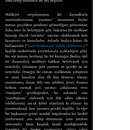
Ama sahip olunabilir bir şey değildir.
Mülkiyet sorgulamasını kıt kaynaklarla 
sınırlandırırsanız, “yaratma” sorununun hiçbir 
zaman gerçekten gündeme gelmediğini görürsünüz: 
daha önce de belirttiğim gibi, bağımsız bir mülkiyet 
kaynağı olarak “yaratma” üzerine odaklanmak kafa 
karıştırıcı ve kusurludur. Aslında başlıca kıstas ilk 
kullanımdır (“
Nasıl Kendimizin Sahibi Olabiliyoruz?
” 
başlıklı makalemde ayrıntılarıyla açıkladığım gibi). 
Bu, söz konusu herhangi bir kıt kaynağın (beden özel 
bir durumdur) mülkiyet hakkını belirlemek için 
yeterlidir. Görünüşe göre yaratım ne gerekli ne de 
yeterlidir: Örneğin bir elmayı mülkümde yetiştiren 
ve onun hasadını alan ilk kişi bensem, elmayı 
yaratmamış olsam bile ona sahibim (evet, fırsatın 
farkına varmak için yaratıcı çabalarınız veya 
“emeğiniz” gerektiğinden, bir anlamda onu 
“yarattığınızı” söylemek için dile adeta işkence 
edebilirsiniz, ancak kabul etmeliyiz ki elmayı siz 
yaratmadınız). Yani yaratma gerekli değildir. Ve eğer 
bir başkasının granit mutfak tezgahından bir heykel 
yaratırsanız, ona sahip olmazsınız -yani yaratım 
yetersizdir. Buna karşılık, kendi mutfağınızdaki 
granitten bir heykel yaratırsanız, ortaya çıkan 