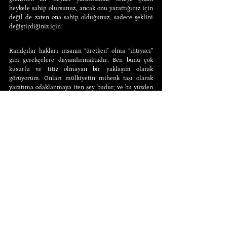
heykele sahip olursunuz, ancak onu yarattığınız için 
değil de zaten ona sahip olduğunuz, sadece şeklini 
değiştirdiğiniz için.
Randçılar hakları insanın “üretken” olma “ihtiyacı” 
gibi gerekçelere dayandırmaktadır. Ben bunu çok 
kusurlu ve titiz olmayan bir yaklaşım olarak 
görüyorum. Onları mülkiyetin mihenk taşı olarak 
yaratıma odaklanmaya iten şey budur; ve bu yüzden 
fikrî mülkiyet haklarını tanımaya ve savunmaya bu 
kadar heveslidirler -çünkü evet, bu şeyler vahşi 
doğada bulunan ve sahiplenilmeyen kıt 
kaynaklardan daha fazla “yaratılmıştır”.
Yazar: 
Stephan Kinsella
Norman Stephan Kinsella (LL.M., King’s College 
London-Londra Üniversitesi; JD, Paul M. Hebert 
Hukuk Merkezi, LSU; BSEE ve MSEE, LSU) Avusturo-
Anarşist Liberteryen Hukuk Teorisi yazarı ve 
Houston’da kayıtlı patent avukatıdır. Liberteryen 