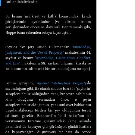
kullanılabilirlerdir.
Bu benim mülkiyet ve kıtlık konusundaki kendi 
görüşlerimle uyumludur (ve elbette benim 
görüşlerimden öncesine dayanır). Her zamanki gibi, 
Hoppe bunu erkenden ortaya koymuştur.
(Ayrıca bkz. Jörg Guido Hülsmann’ın “
Knowledge, 
Judgment, and the Use of Property
” makalesinin 44. 
sayfası ve benim “
Knowledge, Calculation, Conflict, 
and Law
” makalemin 58. sayfası, bilginin iktisabı ve 
kullanımının salt teknik bir sorun olduğunu tartışır.)
Benim görüşüm, 
Against Intellectual Property
’de 
savunduğum gibi, ilk olarak sadece bazı tür “şeylerin” 
sahiplenilebilir olduğudur. Yani, bir şeyin sahibinin 
kim olduğunu sormadan önce, o şeyin 
sahiplenilebilir olduğunun, yani mülkiyet haklarının 
uygulanabileceği türden bir şey olduğunun tespit 
edilmesi gerekir. Rothbard’ın “telif hakkı”nın bir 
versiyonunu türetme girişimindeki (ama aslında 
patentleri de kapsıyor gibi görünüyor, çünkü icatları 
da kapsayacağını düşünüyor) bir hata da bence 