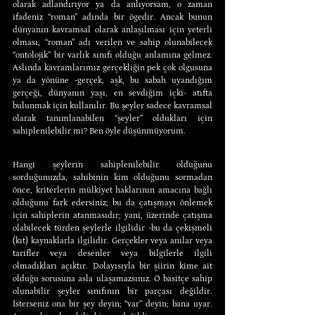
olarak adlandırıyor ya da anlıyorsam, o zaman 
ifadeniz “roman” adında bir ögedir. Ancak bunun 
dünyanın kavramsal olarak anlaşılması için yeterli 
olması, “roman” adı verilen ve sahip olunabilecek 
“ontolojik” bir varlık sınıfı olduğu anlamına gelmez. 
Aslında kavramlarımız gerçekliğin pek çok olgusuna 
ya da yönüne -gerçek, aşk, bu sabah uyandığım 
gerçeği, dünyanın yaşı, en sevdiğim içki- atıfta 
bulunmak için kullanılır. Bu şeyler sadece kavramsal 
olarak tanımlanabilen “şeyler” oldukları için 
sahiplenilebilir mi? Ben öyle düşünmüyorum.
Hangi şeylerin sahiplenilebilir olduğunu 
sorduğunuzda, sahibinin kim olduğunu sormadan 
önce, kriterlerin mülkiyet haklarının amacına bağlı 
olduğunu fark edersiniz; bu da çatışmayı önlemek 
için sahiplerin atanmasıdır; yani, üzerinde çatışma 
olabilecek türden şeylerle ilgilidir -bu da çekişmeli 
(kıt) kaynaklarla ilgilidir. Gerçekler veya anılar veya 
tarifler veya desenler veya bilgilerle ilgili 
olmadıkları açıktır. Dolayısıyla bir şiirin kime ait 
olduğu sorusuna asla ulaşamazsınız. O basitçe sahip 
olunabilir şeyler sınıfının bir parçası değildir. 
İsterseniz ona bir şey deyin; “var” deyin; bana uyar. 