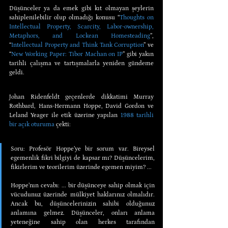
Düşünceler ya da emek gibi kıt olmayan şeylerin 
sahiplenilebilir olup olmadığı konusu “
Thoughts on 
Intellectual Property, Scarcity, Labor-ownership, 
Metaphors, and Lockean Homesteading
”, 
“
Intellectual Property and Think Tank Corruption
” ve 
“
New Working Paper: Tibor Machan on IP
” gibi yakın 
tarihli çalışma ve tartışmalarla yeniden gündeme 
geldi.
Johan Ridenfeldt geçenlerde dikkatimi Murray 
Rothbard, Hans-Hermann Hoppe, David Gordon ve 
Leland Yeager ile etik üzerine yapılan 
1988 tarihli 
bir açık oturuma
 çekti:
Soru: Profesör Hoppe’ye bir sorum var. Bireysel 
egemenlik fikri bilgiyi de kapsar mı? Düşüncelerim, 
fikirlerim ve teorilerim üzerinde egemen miyim? ...
Hoppe’nın cevabı: ... bir düşünceye sahip olmak için 
vücudunuz üzerinde mülkiyet haklarınız olmalıdır. 
Ancak bu, düşüncelerinizin sahibi olduğunuz 
anlamına gelmez. Düşünceler, onları anlama 
yeteneğine sahip olan herkes tarafından 