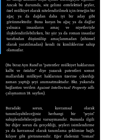
Ancak bu durumda, söz gelimi entelektüel şeyler, 
özel mülkiyet olarak nitelendirilmek için örneğin bir 
ağaç ya da dağdan daha iyi bir aday gibi 
görünmektedir. Buna karşın bu ağaç ya da dağlar 
yalnızca insanların amaç ve niyetleriyle 
ilişkilendirilebilirken, bir şiir ya da roman insanlar 
tarafından düşünülüp amaçlanmadan (zihinsel 
olarak yaratılmadan) kendi öz kimliklerine sahip 
olamazlar.
(Bu biraz Ayn Rand’ın “patentler mülkiyet haklarının 
kalbi ve özüdür” diye yazarak patentleri somut 
mallardaki mülkiyet haklarının üzerine çıkardığı 
zaman yaptığı şeyi anımsatmaktadır. Bkz. yukarıda 
bağlantısı verilen 
Against Intellectual Property
 adlı 
çalışmamın 18. sayfası).
Buradaki sorun, kavramsal olarak 
tanımlayabileceğiniz herhangi bir “şeyin” 
sahiplenilebileceğini varsaymasıdır. Bununla ilgili 
bir diğer sorun da gerçekliği, şeyleri isimlendirme 
ya da kavramsal olarak tanımlama şeklimize bağlı 
kılıyor gibi görünmesidir. Eğer ifadenizi “roman” 