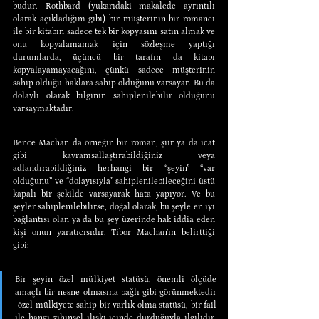
budur. Rothbard (yukarıdaki makalede ayrıntılı 
olarak açıkladığım gibi) bir müşterinin bir romancı 
ile bir kitabın sadece tek bir kopyasını satın almak ve 
onu kopyalamamak için sözleşme yaptığı 
durumlarda, üçüncü bir tarafın da kitabı 
kopyalayamayacağını, çünkü sadece müşterinin 
sahip olduğu haklara sahip olduğunu varsayar. Bu da 
dolaylı olarak bilginin sahiplenilebilir olduğunu 
varsaymaktadır.
Bence Machan da örneğin bir roman, şiir ya da icat 
gibi kavramsallaştırabildiğiniz veya 
adlandırabildiğiniz herhangi bir “şeyin” “var 
olduğunu” ve “dolayısıyla” sahiplenilebileceğini üstü 
kapalı bir şekilde varsayarak hata yapıyor. Ve bu 
şeyler sahiplenilebilirse, doğal olarak, bu şeyle en iyi 
bağlantısı olan ya da bu şey üzerinde hak iddia eden 
kişi onun yaratıcısıdır. Tibor Machan’ın belirttiği 
gibi:
Bir şeyin özel mülkiyet statüsü, önemli ölçüde 
amaçlı bir nesne olmasına bağlı gibi görünmektedir 
-özel mülkiyete sahip bir varlık olma statüsü, bir fail 
ile hangi zihinsel ilişki içinde durduğuyla ilgilidir. 