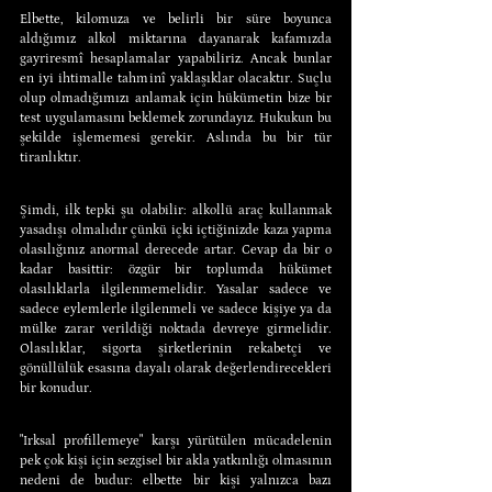
Elbette, kilomuza ve belirli bir süre boyunca 
aldığımız alkol miktarına dayanarak kafamızda 
gayriresmî hesaplamalar yapabiliriz. Ancak bunlar 
en iyi ihtimalle tahminî yaklaşıklar olacaktır. Suçlu 
olup olmadığımızı anlamak için hükümetin bize bir 
test uygulamasını beklemek zorundayız. Hukukun bu 
şekilde işlememesi gerekir. Aslında bu bir tür 
tiranlıktır.
Şimdi, ilk tepki şu olabilir: alkollü araç kullanmak 
yasadışı olmalıdır çünkü içki içtiğinizde kaza yapma 
olasılığınız anormal derecede artar. Cevap da bir o 
kadar basittir: özgür bir toplumda hükümet 
olasılıklarla ilgilenmemelidir. Yasalar sadece ve 
sadece eylemlerle ilgilenmeli ve sadece kişiye ya da 
mülke zarar verildiği noktada devreye girmelidir. 
Olasılıklar, sigorta şirketlerinin rekabetçi ve 
gönüllülük esasına dayalı olarak değerlendirecekleri 
bir konudur.
"Irksal profillemeye" karşı yürütülen mücadelenin 
pek çok kişi için sezgisel bir akla yatkınlığı olmasının 
nedeni de budur: elbette bir kişi yalnızca bazı 