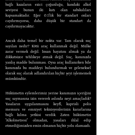
bağlı kazaların ezici çoğunluğu, kandaki alkol 
seviyesi bunun iki katı olan sabıkalıları 
kapsamaktadır. Eğer 0.1'lik bir standart onları 
caydırmıyorsa, daha düşük bir standart da 
caydırmayacaktır.
Ancak daha temel bir nokta var. Tam olarak suç 
sayılan nedir? Kötü araç kullanmak değil. Mülke 
zarar vermek değil. İnsan hayatını almak ya da 
dikkatsizce tehlikeye atmak değil. Suç, kanınızda 
yanlış madde bulunması. Oysa araç kullanırken bile 
kanınızda bu maddeyi bulundurmak ve geleneksel 
olarak suç olarak adlandırılan hiçbir şeyi işlememek 
mümkündür.
Hükümetin eylemlerimiz yerine kanımızın içeriğini 
suç saymasına izin vererek aslında neyi amaçladık? 
Yasaların uygulanmasını keyfî, kaprisli polis 
memuru ve emniyet teknisyenlerinin kararlarına 
bağlı kılma yetkisi verdik. Zaten hükümetin 
"Alkolmetresi" olmadan, yasaları ihlal edip 
etmediğimizden emin olmanın hiçbir yolu olamazdı.