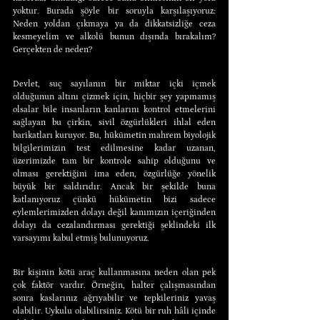
yoktur. Burada şöyle bir soruyla karşılaşıyoruz: 
Neden yoldan çıkmaya ya da dikkatsizliğe ceza 
kesmeyelim ve alkolü bunun dışında bırakalım? 
Gerçekten de neden?
Devlet, suç sayılanın bir miktar içki içmek 
olduğunun altını çizmek için, hiçbir şey yapmamış 
olsalar bile insanların kanlarını kontrol etmelerini 
sağlayan bu çirkin, sivil özgürlükleri ihlal eden 
barikatları kuruyor. Bu, hükümetin mahrem biyolojik 
bilgilerimizin test edilmesine kadar uzanan, 
üzerimizde tam bir kontrole sahip olduğunu ve 
olması gerektiğini ima eden, özgürlüğe yönelik 
büyük bir saldırıdır. Ancak bir şekilde buna 
katlanıyoruz çünkü hükümetin bizi sadece 
eylemlerimizden dolayı değil kanımızın içeriğinden 
dolayı da cezalandırması gerektiği şeklindeki ilk 
varsayımı kabul etmiş bulunuyoruz.
Bir kişinin kötü araç kullanmasına neden olan pek 
çok faktör vardır. Örneğin, halter çalışmasından 
sonra kaslarınız ağrıyabilir ve tepkileriniz yavaş 
olabilir. Uykulu olabilirsiniz. Kötü bir ruh hâli içinde 