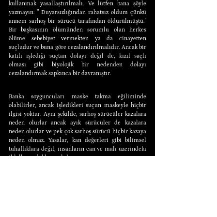
kullanmak yasallaştırılmalı. Ve lütfen bana şöyle 
yazmayın: " Duyarsızlığından rahatsız oldum çünkü 
annem sarhoş bir sürücü tarafından öldürülmüştü." 
Bir başkasının ölümünden sorumlu olan herkes 
ölüme sebebiyet vermekten ya da cinayetten 
suçludur ve buna göre cezalandırılmalıdır. Ancak bir 
katili işlediği suçtan dolayı değil de, kızıl saçlı 
olması gibi biyolojik bir nedenden dolayı 
cezalandırmak sapkınca bir davranıştır.
Banka soyguncuları maske takma eğiliminde 
olabilirler, ancak işledikleri suçun maskeyle hiçbir 
ilgisi yoktur. Aynı şekilde, sarhoş sürücüler kazalara 
neden olurlar ancak ayık sürücüler de kazalara 
neden olurlar ve pek çok sarhoş sürücü hiçbir kazaya 
neden olmaz. Yasalar, kan değerleri gibi bilimsel 
tuhaflıklara değil, insanların can ve malı üzerindeki 
ihlallere odaklanmalıdır.
Clinton'ın alkollü araç kullanma yasasına karşı son 
bir argüman daha var. Bu, eyaletlerin haklarının 
ihlalidir. Anayasa'da federal hükümetin kandaki 
alkol içeriğini yasalaştırması için bir gerekçe 
bulunmadığı gibi, 
Anayasanın 10. maddesi
 de bunu 