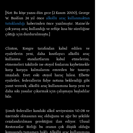
[Not: Bu köşe yazısı dün gece (2 Kasım 2000), George 
W. Bush'un 24 yıl önce 
alkollü araç kullanmaktan 
tutuklandığı
 haberinden önce yazılmıştır. Maine'de 
çok yavaş araç kullandığı ve refüje kısa bir süreliğine 
çıktığı için durdurulmuştu.]
Clinton, Kongre tarafından kabul edilen ve 
eyaletlerin yeni, daha kısıtlayıcı alkollü araç 
kullanma standartlarını kabul etmelerini, 
etmemeleri takdirde ise otoyol fonlarını kaybetmekle 
karşı karşıya kalmalarını emreden bir tasarıyı 
imzaladı. Evet: eski otoyol haraç hilesi. Elbette 
eyaletler, federallerin fidye notuna beklendiği gibi 
yanıt vererek, alkollü araç kullanımına karşı yeni ve 
daha sıkı yasalar çıkarmak için çalışmaya başladılar 
bile.
Şimdi federaller kandaki alkol seviyesinin %0.08 ve 
üzerinde olmasının suç olduğunu ve ağır bir şekilde 
cezalandırılması gerektiğini ilan ediyor. Ulusal 
Restoranlar Birliği bu oranın çok düşük olduğu 
konusunda tamamen haklı. Alkollü araç kullanımına 