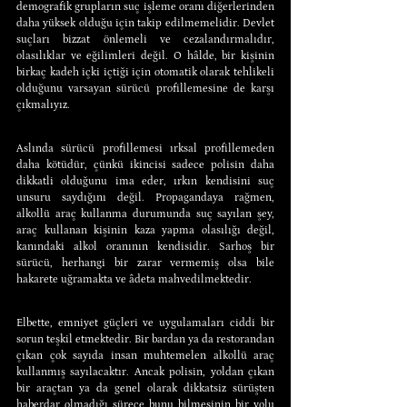
demografik grupların suç işleme oranı diğerlerinden 
daha yüksek olduğu için takip edilmemelidir. Devlet 
suçları bizzat önlemeli ve cezalandırmalıdır, 
olasılıklar ve eğilimleri değil. O hâlde, bir kişinin 
birkaç kadeh içki içtiği için otomatik olarak tehlikeli 
olduğunu varsayan sürücü profillemesine de karşı 
çıkmalıyız.
Aslında sürücü profillemesi ırksal profillemeden 
daha kötüdür, çünkü ikincisi sadece polisin daha 
dikkatli olduğunu ima eder, ırkın kendisini suç 
unsuru saydığını değil. Propagandaya rağmen, 
alkollü araç kullanma durumunda suç sayılan şey, 
araç kullanan kişinin kaza yapma olasılığı değil, 
kanındaki alkol oranının kendisidir. Sarhoş bir 
sürücü, herhangi bir zarar vermemiş olsa bile 
hakarete uğramakta ve âdeta mahvedilmektedir.
Elbette, emniyet güçleri ve uygulamaları ciddi bir 
sorun teşkil etmektedir. Bir bardan ya da restorandan 
çıkan çok sayıda insan muhtemelen alkollü araç 
kullanmış sayılacaktır. Ancak polisin, yoldan çıkan 
bir araçtan ya da genel olarak dikkatsiz sürüşten 
haberdar olmadığı sürece bunu bilmesinin bir yolu 