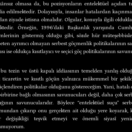
kânsız olmasa da, bu pozisyonların entelektüel açıdan tut
ia edilmektedir. Dolayısıyla, insanlar hatalardan kaçınmaya
an ziyade istisna olmalıdır. Olgular, konuyla ilgili olduklar
ktedir. Örneğin, 1996’daki Başkanlık yarışında Cumhu
imlerinin göstermiş olduğu gibi, sözde hür müteşebbisl
peten ayrımcı olmayan serbest göçmenlik politikalarının sa
sı ise oldukça kısıtlayıcı ve seçici göç politikalarının savun
bu tezin ve üstü kapalı iddiasının temelden yanlış oldu
st ticaretin ve kısıtlı göçün yalnızca mükemmel bir şekild
üçlendiren politikalar olduğunu göstereceğim. Yani, hatalı ol
birbirine bağlı olmasının savunucuları değil, daha çok serbe
ğının savunucularıdır. Böylece “entelektüel suçu” serbes
undan çıkarıp onu gerçekten ait olduğu yere koyarak,
 değişikliği teşvik etmeyi ve önemli siyasî yen
 umuyorum.