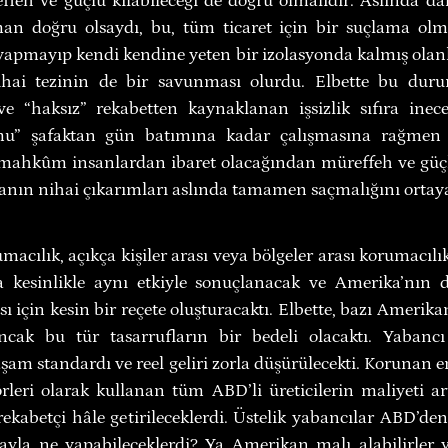
ffeh ve güçlü kılabileceği de doğru olmalıdır. Aslında daha 
n doğru olsaydı, bu, tüm ticaret için bir suçlama olmas
 yapmayıp kendi kendine yeten bir izolasyonda kalmış olanl
ihai tezinin de bir savunması olurdu. Elbette bu duru
e “haksız” rekabetten kaynaklanan işsizlik sıfıra inecek
mu” şafaktan gün batımına kadar çalışmasına rağmen y
 mahkûm insanlardan ibaret olacağından müreffeh ve güçlü
ın nihai çıkarımları aslında tamamen saçmalığını ortaya
macılık, açıkça kişiler arası veya bölgeler arası korumacılı
da kesinlikle aynı etkiyle sonuçlanacak ve Amerika’nın 
 için kesin bir reçete oluşturacaktı. Elbette, bazı Amerikan 
 ancak bu tür tasarrufların bir bedeli olacaktı. Yabancı
aşam standardı ve reel geliri zorla düşürülecekti. Korunan e
örleri olarak kullanan tüm ABD’li üreticilerin maliyeti ar
kabetçi hâle getirileceklerdi. Üstelik yabancılar ABD’den 
ayla ne yapabileceklerdi? Ya Amerikan malı alabilirler 