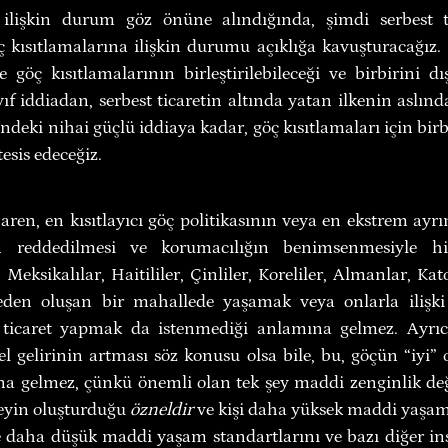
 ilişkin durum göz önüne alındığında, şimdi serbest tic
öç kısıtlamalarına ilişkin durumu açıklığa kavuşturacağız. 
ve göç kısıtlamalarının birleştirilebileceği ve birbirini 
ıf iddiadan, serbest ticaretin altında yatan ilkenin aslında
ndeki nihai güçlü iddiaya kadar, göç kısıtlamaları için birb
tesis edeceğiz.
ren, en kısıtlayıcı göç politikasının veya en ekstrem ayrım
in reddedilmesi ve korumacılığın benimsenmesiyle hiç
Meksikalılar, Haitililer, Çinliler, Koreliler, Almanlar, Kat
eden oluşan bir mahallede yaşamak veya onlarla ilişk
 ticaret yapmak da istenmediği anlamına gelmez. Ayrıc
el gelirinin artması söz konusu olsa bile, bu, göçün “iyi” 
na gelmez, çünkü önemli olan tek şey maddi zenginlik değil
eyin oluşturduğu 
özneldir
 ve kişi daha yüksek maddi yaşam 
e daha düşük maddi yaşam standartlarını ve bazı diğer in