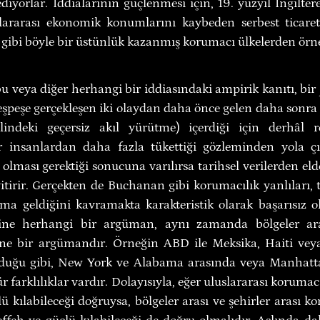
diyorlar. İddialarının güçlenmesi için, 19. yüzyıl İngiltere
lararası ekonomik konumlarını kaybeden serbest ticaret 
 gibi böyle bir üstünlük kazanmış korumacı ülkelerden örne
u veya diğer herhangi bir iddiasındaki ampirik kanıtı, bir 
peşpeşe gerçekleşen iki olaydan daha önce gelen daha sonra
lindeki geçersiz akıl yürütme) içerdiği için derhâl re
ir insanlardan daha fazla tükettiği gözleminden yola çı
lması gerektiği sonucuna varılırsa tarihsel verilerden elde
yitirir. Gerçekten de Buchanan gibi korumacılık yanlıları,
ma geldiğini kavramakta karakteristik olarak başarısız olu
ine herhangi bir argüman, aynı zamanda bölgeler aras
ine bir argümandır. Örneğin ABD ile Meksika, Haiti veya 
olduğu gibi, New York ve Alabama arasında veya Manhatt
r farklılıklar vardır. Dolayısıyla, eğer uluslararası korumac
 kılabileceği doğruysa, bölgeler arası ve şehirler arası kor