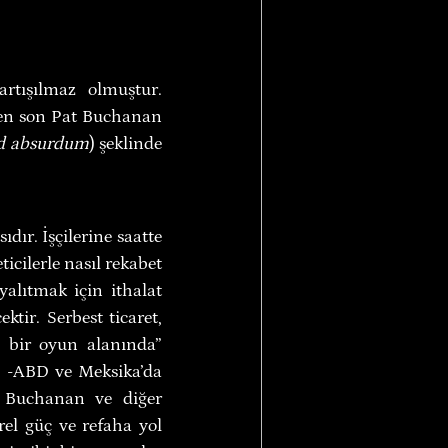
rtışılmaz olmuştur. 
 en son Pat Buchanan 
ad absurdum
) şeklinde 
ır. İşçilerine saatte 
cilerle nasıl rekabet 
alıtmak için ithalat 
tir. Serbest ticaret, 
i bir oyun alanında” 
 -ABD ve Meksika’da 
. Buchanan ve diğer 
el güç ve refaha yol 