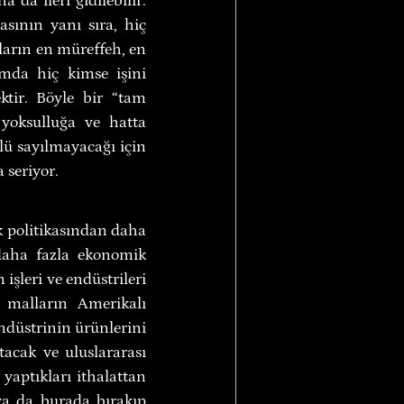
da ileri gidilebilir. 
ının yanı sıra, hiç 
arın en müreffeh, en 
mda hiç kimse işini 
tir. Böyle bir “tam 
oksulluğa ve hatta 
 sayılmayacağı için 
 seriyor.
k politikasından daha 
daha fazla ekonomik 
işleri ve endüstrileri 
 malların Amerikalı 
ndüstrinin ürünlerini 
tacak ve uluslararası 
yaptıkları ithalattan 
ya da burada bırakıp 