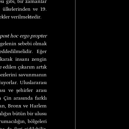
si gibi, bir zamanlar 
ülkelerinden ve 19. 
kler verilmektedir.
post hoc ergo propter 
 gelenin sebebi olmak 
ddedilmelidir. Eğer 
karak insanı zengin 
 edilen çıkarım artık 
 tezlerini savunmanın 
yorlar. Uluslararası 
ı ve şehirler arası 
Çin arasında farklı 
an, Bronx ve Harlem 
ılığın bütün bir ulusu 
umacılığın, bölgeleri 