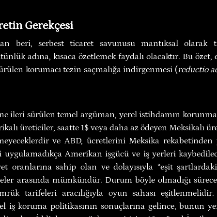
retin Gerekçesi
an beri, serbest ticaret savunusu mantıksal olarak ta
ünlük adına, kısaca özetlemek faydalı olacaktır. Bu özet,
ürülen korumacı tezin saçmalığa indirgenmesi (
reductio 
e ileri sürülen temel argüman, yerel istihdamın korunmasıd
alı üreticiler, saatte 1$ veya daha az ödeyen Meksikalı üreti
meyeceklerdir ve ABD, ücretlerini Meksika rekabetinden y
i uygulamadıkça Amerikan işgücü ve iş yerleri kaybedilecek
ret oranlarına sahip olan ve dolayısıyla “eşit şartlardak
keler arasında mümkündür. Durum böyle olmadığı sürece
mrük tarifeleri aracılığıyla oyun sahası eşitlenmelidir
el iş koruma politikasının sonuçlarına gelince, bunun yer