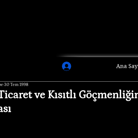
Ana Say
pe
30 Tem 1998
Ticaret ve Kısıtlı Göçmenliği
sı