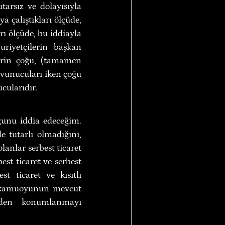
arsız ve dolayısıyla 
 çalıştıkları ölçüde, 
ı ölçüde, bu iddiayla 
riyetçilerin başkan 
erin çoğu, (tamamen 
vunucuları iken çoğu 
ucularıdır.
ğunu iddia edeceğim. 
e tutarlı olmadığını, 
anlar serbest ticaret 
st ticaret ve serbest 
t ticaret ve kısıtlı 
 kamuoyunun mevcut 
iden konumlanmayı 