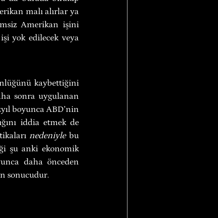
rikan malı alırlar ya 
msiz Amerikan işini 
şi yok edilecek veya 
ünlüğünü kaybettiğini 
aha sonra uygulanan 
zyıl boyunca ABD’nin 
ğını iddia etmek de 
tikaları 
nedeniyle
 bu 
ği şu anki ekonomik 
oyunca daha önceden 
in sonucudur.