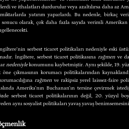
lerdi ve ithalatları durdurulur veya azaltılırsa daha az Ame
iktarlarda yatırım yaparlardı. Bu nedenle, birkaç veri
sonucu olarak, çok daha fazla sayıda verimli Amerikan i
gellenecekti.
giltere’nin serbest ticaret politikaları nedeniyle eski üst
dır. İngiltere, serbest ticaret politikasına 
rağmen
 ve d
lar 
nedeniyle
 konumunu kaybetmiştir. Aynı şekilde, 19. yü
 öne çıkmasının korumacı politikalarından kaynaklandı
korumacılığına 
rağmen
 ve rakipsiz yerel laissez-faire poli
slında Amerika’nın Buchanan’ın tersine çevirmek istedi
zde serbest ticaret politikalarının değil, 20. yüzyıl b
veden aynı sosyalist politikaları yavaş yavaş benimsemesin
Göçmenlik