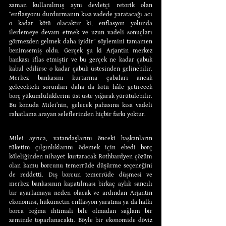
zaman kullanılmış aynı devletçi retorik olan 
“enflasyonu durdurmanın kısa vadede yaratacağı acı 
o kadar kötü olacaktır ki, enflasyon yolunda 
ilerlemeye devam etmek ve uzun vadeli sonuçları 
görmezden gelmek daha iyidir” söylemini tamamen 
benimsemiş oldu. Gerçek şu ki Arjantin merkez 
bankası iflas etmiştir ve bu gerçek ne kadar çabuk 
kabul edilirse o kadar çabuk üstesinden gelinebilir. 
Merkez bankasını kurtarma çabaları ancak 
gelecekteki sorunları daha da kötü hâle getirecek 
borç yükümlülüklerini üst üste yığarak yürütülebilir. 
Bu konuda Milei’nin, gelecek pahasına kısa vadeli 
rahatlama arayan seleflerinden hiçbir farkı yoktur.
Milei ayrıca, vatandaşlarını önceki başkanların 
tüketim çılgınlıklarını ödemek için ebedi borç 
köleliğinden nihayet kurtaracak Rothbardyen çözüm 
olan kamu borcunu temerrüde düşürme seçeneğini 
de reddetti. Dış borcun temerrüde düşmesi ve 
merkez bankasının kapatılması birkaç aylık sancılı 
bir ayarlamaya neden olacak ve ardından Arjantin 
ekonomisi, hükümetin enflasyon yaratma ya da halkı 
borca boğma ihtimali bile olmadan sağlam bir 
zeminde toparlanacaktı. Böyle bir ekonomide döviz 