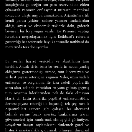
karşılığında geleceğin son para rezervini de elden 
çıkararak Peron’un enflasyonist mirasını mantıksal 
sonucuna ulaştırmış bulunmaktadır. Arjantin’in artık 
kendi parası yoktur, sadece yabancı bankalardan 
aldığı, siyasi ve ekonomik risklerle dolu, giderek 
büyüyen bir borç yığını vardır. Bu Peronist, yaptığı 
icraatları meşrulaştırmak için Rothbard’ı referans 
gösterdiği her seferinde büyük ihtimalle Rothbard da 
mezarında ters dönüyordur.
Bu veriler hayret vericidir ve abartılanın tam 
tersidir. Ancak birisi bana bu verilerin neden yanlış 
olduğunu göstermediği sürece, tüm liberteryen ve 
serbest piyasa retoriğine rağmen Milei, uzun vadeli 
enflasyon ve borçlanma ile kısa vadeli popülerlik 
satın alan, aslında Peron’dan bu yana gelmiş geçmiş 
tüm Arjantin liderlerinden pek de farkı olmayan 
klasik bir Latin Amerika popülist enflasyonistidir. 
Serbest piyasa retoriği ile başardığı tek şey, zavallı 
Arjantinlileri Bitcoin gibi çalışan bir alternatif 
bulmak yerine bozuk merkez bankalarına tekrar 
güvenmeleri için kandırmak olmuş gibi görünüyor. 
Sosyalizm karşıtı söylemlerini dinlemek güzel ve 
histerik maskaralıkları, durmak bilmeyen duygusal 