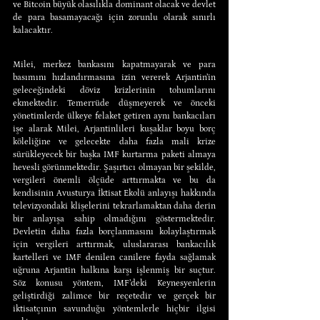
ve Bitcoin büyük olasılıkla dominant olacak ve devlet 
de para basamayacağı için zorunlu olarak sınırlı 
kalacaktır.
Milei, merkez bankasını kapatmayarak ve para 
basımını hızlandırmasına izin vererek Arjantin’in 
geleceğindeki döviz krizlerinin tohumlarını 
ekmektedir. Temerrüde düşmeyerek ve önceki 
yönetimlerde ülkeye felaket getiren aynı bankacıları 
işe alarak Milei, Arjantinlileri kuşaklar boyu borç 
köleliğine ve gelecekte daha fazla mali krize 
sürükleyecek bir başka IMF kurtarma paketi almaya 
hevesli görünmektedir. Şaşırtıcı olmayan bir şekilde, 
vergileri önemli ölçüde arttırmakta ve bu da 
kendisinin Avusturya İktisat Ekolü anlayışı hakkında 
televizyondaki klişelerini tekrarlamaktan daha derin 
bir anlayışa sahip olmadığını göstermektedir. 
Devletin daha fazla borçlanmasını kolaylaştırmak 
için vergileri arttırmak, uluslararası bankacılık 
kartelleri ve IMF denilen canilere fayda sağlamak 
uğruna Arjantin halkına karşı işlenmiş bir suçtur. 
Söz konusu yöntem, IMF’deki Keynesyenlerin 
geliştirdiği zalimce bir reçetedir ve gerçek bir 
iktisatçının savunduğu yöntemlerle hiçbir ilgisi 