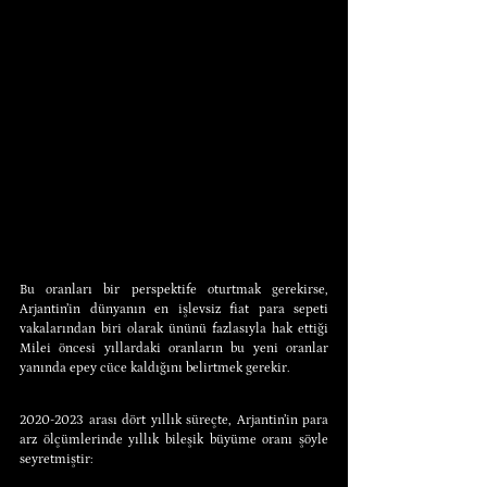
Bu oranları bir perspektife oturtmak gerekirse, 
Arjantin’in dünyanın en işlevsiz fiat para sepeti 
vakalarından biri olarak ününü fazlasıyla hak ettiği 
Milei öncesi yıllardaki oranların bu yeni oranlar 
yanında epey cüce kaldığını belirtmek gerekir.
2020-2023 arası dört yıllık süreçte, Arjantin’in para 
arz ölçümlerinde yıllık bileşik büyüme oranı şöyle 
seyretmiştir: