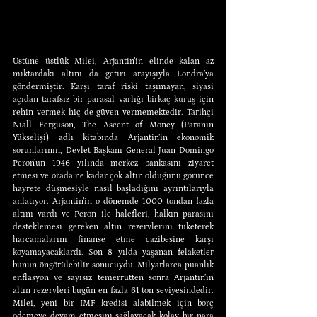
Üstüne üstlük Milei, Arjantin’in elinde kalan az 
miktardaki altını da getiri arayışıyla Londra’ya 
göndermiştir. Karşı taraf riski taşımayan, siyasi 
açıdan tarafsız bir parasal varlığı birkaç kuruş için 
rehin vermek hiç de güven vermemektedir. Tarihçi 
Niall Ferguson, The Ascent of Money (Paranın 
Yükselişi) adlı kitabında Arjantin’in ekonomik 
sorunlarının, Devlet Başkanı General Juan Domingo 
Peron’un 1946 yılında merkez bankasını ziyaret 
etmesi ve orada ne kadar çok altın olduğunu görünce 
hayrete düşmesiyle nasıl başladığını ayrıntılarıyla 
anlatıyor. Arjantin’in o dönemde 1000 tondan fazla 
altını vardı ve Peron ile halefleri, halkın parasını 
desteklemesi gereken altın rezervlerini tüketerek 
harcamalarını finanse etme cazibesine karşı 
koyamayacaklardı. Son 8 yılda yaşanan felaketler 
bunun öngörülebilir sonucuydu. Milyarlarca puanlık 
enflasyon ve sayısız temerrütten sonra Arjantin’in 
altın rezervleri bugün en fazla 61 ton seviyesindedir. 
Milei, yeni bir IMF kredisi alabilmek için borç 
ödemeye devam etmesini sağlayacak kolay bir para 