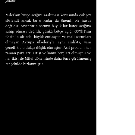
yoktur.
Milei’nin bütçe açığını azaltması konusunda çok şey 
söylendi ancak bu o kadar da önemli bir husus 
değildir. Arjantin’in sorunu büyük bir bütçe açığına 
sahip olması değildi, çünkü bütçe açığı GSYİH’nin 
%4’ünün altında, büyük enflasyon ve mali sorunları 
olmayan Avrupa ülkeleriyle aynı aralıkta, yani 
genellikle oldukça düşük olmuştur. Asıl problem her 
zaman para arzı artışı ve kamu borçları olmuştur ve 
her ikisi de Milei döneminde daha önce görülmemiş 
bir şekilde hızlanmıştır.