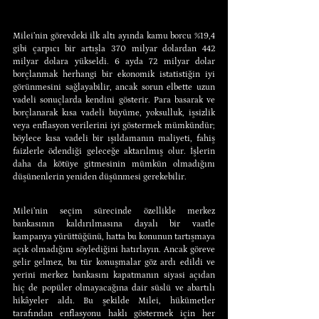
Milei’nin görevdeki ilk altı ayında kamu borcu %19,4 
gibi çarpıcı bir artışla 370 milyar dolardan 442 
milyar dolara yükseldi. 6 ayda 72 milyar dolar 
borçlanmak herhangi bir ekonomik istatistiğin iyi 
görünmesini sağlayabilir, ancak sorun elbette uzun 
vadeli sonuçlarda kendini gösterir. Para basarak ve 
borçlanarak kısa vadeli büyüme, yoksulluk, işsizlik 
veya enflasyon verilerini iyi göstermek mümkündür; 
böylece kısa vadeli bir ışıldamanın maliyeti, fahiş 
faizlerle ödendiği geleceğe aktarılmış olur. İşlerin 
daha da kötüye gitmesinin mümkün olmadığını 
düşünenlerin yeniden düşünmesi gerekebilir.
Milei’nin seçim sürecinde özellikle merkez 
bankasının kaldırılmasına dayalı bir vaatle 
kampanya yürüttüğünü, hatta bu konunun tartışmaya 
açık olmadığını söylediğini hatırlayın. Ancak göreve 
gelir gelmez, bu tür konuşmalar göz ardı edildi ve 
yerini merkez bankasını kapatmanın siyasi açıdan 
hiç de popüler olmayacağına dair süslü ve abartılı 
hikâyeler aldı. Bu şekilde Milei, hükümetler 
tarafından enflasyonu haklı göstermek için her 