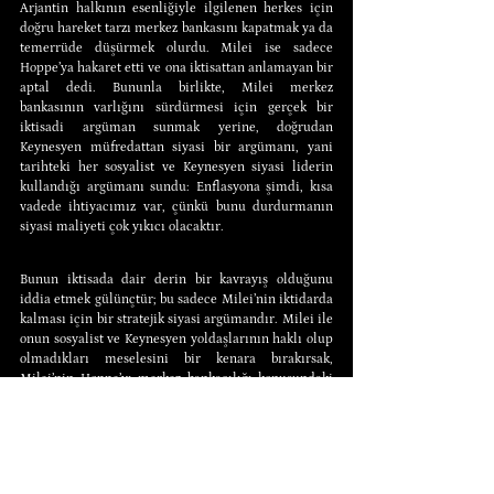
Arjantin halkının esenliğiyle ilgilenen herkes için 
doğru hareket tarzı merkez bankasını kapatmak ya da 
temerrüde düşürmek olurdu. Milei ise sadece 
Hoppe’ya hakaret etti ve ona iktisattan anlamayan bir 
aptal dedi. Bununla birlikte, Milei merkez 
bankasının varlığını sürdürmesi için gerçek bir 
iktisadi argüman sunmak yerine, doğrudan 
Keynesyen müfredattan siyasi bir argümanı, yani 
tarihteki her sosyalist ve Keynesyen siyasi liderin 
kullandığı argümanı sundu: Enflasyona şimdi, kısa 
vadede ihtiyacımız var, çünkü bunu durdurmanın 
siyasi maliyeti çok yıkıcı olacaktır.
Bunun iktisada dair derin bir kavrayış olduğunu 
iddia etmek gülünçtür; bu sadece Milei’nin iktidarda 
kalması için bir stratejik siyasi argümandır. Milei ile 
onun sosyalist ve Keynesyen yoldaşlarının haklı olup 
olmadıkları meselesini bir kenara bırakırsak, 
Milei’nin Hoppe’yı merkez bankacılığı konusundaki 
en temel ve aptalca siyasi argümanı anlamadığı için 
iktisat cahili olarak nitelendirmesi gülünçtür. 
Hoppe’nın akademisyen olduğu için iktisattan 
anlamadığı, Milei’nin ise sahada sonuçlar elde eden 
gerçek bir dünya lideri olduğu iması da saçmalıktır. 