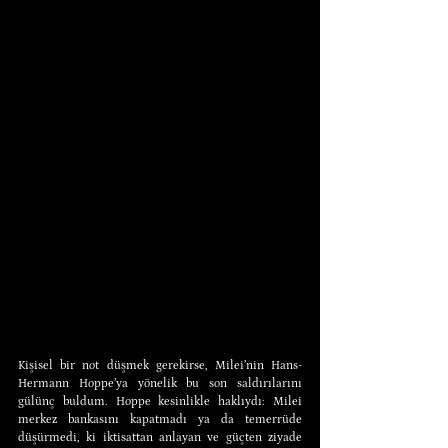
Kişisel bir not düşmek gerekirse, Milei’nin Hans-
Hermann Hoppe’ya yönelik bu son saldırılarını 
gülünç buldum. Hoppe kesinlikle haklıydı: Milei 
merkez bankasını kapatmadı ya da temerrüde 
düşürmedi, ki iktisattan anlayan ve güçten ziyade 