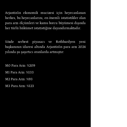
Arjantin’in ekonomik mucizesi için heyecanlanan 
herkes, bu heyecanlarını, en önemli istatistikler olan 
para arzı ölçümleri ve kamu borcu büyümesi dışında 
her türlü hükümet istatistiğine dayandırmaktadır.
Sözde serbest piyasacı ve Rothbardyen yeni 
başkanının idaresi altında Arjantin’in para arzı 2024 
yılında şu şaşırtıcı oranlarda artmıştır:
M0 Para Arzı: %209
M1 Para Arzı: %133
M2 Para Arzı: %93
M3 Para Arzı: %123