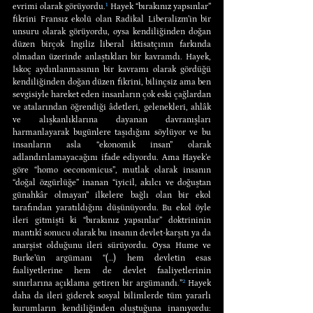
evrimi olarak görüyordu.
¹
 Hayek “bırakınız yapsınlar” 
fikrini Fransız ekolü olan Radikal Liberalizm’in bir 
unsuru olarak görüyordu, oysa kendiliğinden doğan 
düzen birçok İngiliz liberal iktisatçının farkında 
olmadan üzerinde anlaştıkları bir kavramdı. Hayek, 
İskoç aydınlanmasının bir kavramı olarak gördüğü 
kendiliğinden doğan düzen fikrini, bilinçsiz ama ben 
sevgisiyle hareket eden insanların çok eski çağlardan 
ve atalarından öğrendiği âdetleri, gelenekleri, ahlâk 
ve alışkanlıklarına dayanan davranışları 
harmanlayarak bugünlere taşıdığını söylüyor ve bu 
insanların asla “ekonomik insan” olarak 
adlandırılamayacağını ifade ediyordu. Ama Hayek’e 
göre “homo oeconomicus”, mutlak olarak insanın 
“doğal özgürlüğe” inanan “iyicil, akılcı ve doğuştan 
günahkâr olmayan” ilkelere bağlı olan bir ekol 
tarafından yaratıldığını düşünüyordu. Bu ekol öyle 
ileri gitmişti ki “bırakınız yapsınlar” doktrininin 
mantıkî sonucu olarak bu insanın devlet-karşıtı ya da 
anarşist olduğunu ileri sürüyordu. Oysa Hume ve 
Burke’ün argümanı “(…) hem devletin esas 
faaliyetlerine hem de devlet faaliyetlerinin 
sınırlarına açıklama getiren bir argümandı.”
²
 Hayek 
daha da ileri giderek sosyal bilimlerde tüm yararlı 
kurumların kendiliğinden oluştuğuna inanıyordu: 