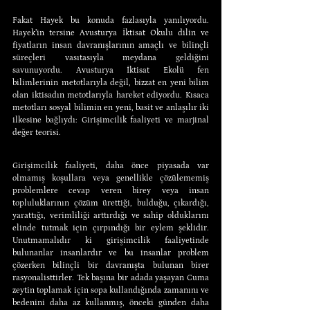
Fakat Hayek bu konuda fazlasıyla yanılıyordu. 
Hayek’in tersine Avusturya İktisat Okulu dilin ve 
fiyatların insan davranışlarının amaçlı ve bilinçli 
süreçleri vasıtasıyla meydana geldiğini 
savunuyordu. Avusturya İktisat Ekolü fen 
bilimlerinin metotlarıyla değil, bizzat en yeni bilim 
olan iktisadın metotlarıyla hareket ediyordu. Kısaca 
metotları sosyal bilimin en yeni, basit ve anlaşılır iki 
ilkesine bağlıydı: Girişimcilik faaliyeti ve marjinal 
değer teorisi.
Girişimcilik faaliyeti, daha önce piyasada var 
olmamış koşullara veya genellikle çözülememiş 
problemlere cevap veren birey veya insan 
topluluklarının çözüm ürettiği, bulduğu, çıkardığı, 
yarattığı, verimliliği arttırdığı ve sahip olduklarını 
elinde tutmak için çırpındığı bir eylem şeklidir. 
Unutmamalıdır ki girişimcilik faaliyetinde 
bulunanlar insanlardır ve bu insanlar problem 
çözerken bilinçli bir davranışta bulunan birer 
rasyonalisttirler. Tek başına bir adada yaşayan Cuma 
zeytin toplamak için sopa kullandığında zamanını ve 
bedenini daha az kullanmış, önceki günden daha 