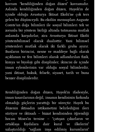
kavram “kendiliğinden doğan düzen” kavramıdır. 
Aslında kendiliğinden doğan düzen, Hayek’in de 
içinde olduğu Avusturya İktisat Ekolü’ne çok ters 
gelen bir düşünceydi. Bu ekolün mensupları Auguste 
Comte’un doğa bilimleri ile sosyal bilimleri tek ve 
zorunlu bir yöntem birliği altında tutmasına mutlak 
anlamda karşıdırlar, zira Avusturya İktisat Ekolü 
yöntembilimsel olarak dualisttir. Yani bilimsel 
yöntemleri mutlak olarak iki farklı gruba ayırır. 
Bunların birincisi, nesne ve maddeye bağlı olarak 
açıklanan ve fen bilimleri olarak adlandırılan fizik, 
kimya ve biyoloji gibi disiplinler; ikincisi de içinde 
insan eylemlerinin var olduğu sosyal bilimlerdir, 
yani iktisat, hukuk, felsefe, siyaset, tarih ve buna 
benzer disiplinlerdir.
Kendiliğinden doğan düzen, Hayek’in ifadesiyle, 
insan tasarılarının değil, insanın kendisinin farkında 
olmadığı güçlerin yarattığı bir süreçtir. Hayek bu 
düzenin iktisadın istikametini belirlediğini ileri 
sürüyor ve iktisadı – bizzat kendisinden öğrendiği 
hocası Mises’in tersine – “çatışan çıkarların ve 
ortaklaşa faydalara dair kural ve ilkelerin” 
uzlaştırıldığı “sağlam inşa edilmiş kurumların” 