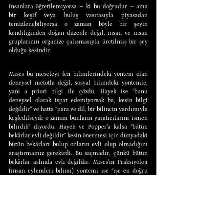
insanlara öğretilemiyorsa – ki bu doğrudur – ama 
bir keşif veya buluş vasıtasıyla piyasadan 
temizlenebiliyorsa o zaman böyle bir şeyin 
kendiliğinden doğan düzenle değil, insan ve insan 
gruplarının organize çalışmasıyla üretilmiş bir şey 
olduğu kesindir.
Mises bu meseleyi fen bilimlerindeki yöntem olan 
deneysel metotla değil, sosyal bilimdeki yöntemle, 
yani a priori bilgi ile çözdü. Hayek ise “bunu 
deneysel olarak ispat edemiyorsak bu, kesin bilgi 
değildir” ve hatta “para ve dil, bir bilincin yardımıyla 
keşfedilseydi o zaman bunların yaratıcılarını ismen 
bilirdik” diyordu. Hayek ve Popper’a kalsa “bütün 
bekârlar evli değildir” kesin önermesi için dünyadaki 
bütün bekârları bulup onların evli olup olmadığını 
araştırmamız gerekirdi. Bu saçmadır, çünkü bütün 
bekârlar aslında evli değildir. Mises’in Praksiyoloji 
(insan eylemleri bilimi) yöntemi ise “işe en doğru 
önermeyle başlandığında bunun arkasından gelen 
mantıksal önerme mutlak doğrudur” ilkesine 
bağlıdır. Yani mesele deneye, matematik işleme ve 
istatistiğe dayanmadan, sadece ve sadece a priori 
bilgi ile çözüme kavuşturulur. Örneğin Mises’e göre 