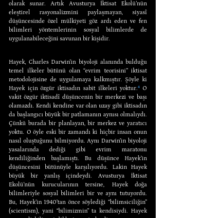
olarak sunar. Artık Avusturya İktisat Ekolü’nün 
eleştirel rasyonalizmini paylaşmayan, siyasî 
düşüncesinde özel mülkiyeti göz ardı eden ve fen 
bilimleri yöntemlerinin sosyal bilimlerde de 
uygulanabileceğini savunan bir kişidir.
Hayek, Charles Darwin’in biyoloji alanında bulduğu 
temel ilkeler bütünü olan “evrim teorisini” iktisat 
metodolojisine de uygulamaya kalkmıştır. Şöyle ki 
Hayek için özgür iktisadın sabit ilkeleri yoktur.
⁴
 O 
vakit özgür iktisadî düşüncenin bir merkezi ve başı 
olamazdı. Kendi kendine var olan uzay gibi iktisadın 
da başlangıcı büyük bir patlamanın aynısı olmalıydı. 
Çünkü burada bir planlayan, bir merkez ve yaratıcı 
yoktu. O öyle eski bir zamandı ki hiçbir insan onun 
nasıl oluştuğunu bilmiyordu. Aynı Darwin’in biyoloji 
yasalarında dediği gibi evrim maratonu 
kendiliğinden başlamıştı. Bu düşünce Hayek’in 
düşüncesini bütünüyle karşılıyordu. Lakin Hayek 
büyük bir yanlış içindeydi. Avusturya İktisat 
Ekolü’nün kurucularının tersine, Hayek doğa 
bilimleriyle sosyal bilimleri bir ve aynı tutuyordu. 
Bu, Hayek’in 1940’tan önce söylediği “bilimsiciliğin” 
(scientism), yani “bilimizmin” ta kendisiydi. Hayek 