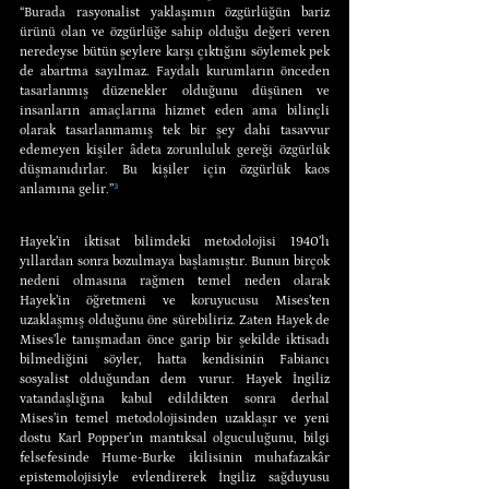
“Burada rasyonalist yaklaşımın özgürlüğün bariz 
ürünü olan ve özgürlüğe sahip olduğu değeri veren 
neredeyse bütün şeylere karşı çıktığını söylemek pek 
de abartma sayılmaz. Faydalı kurumların önceden 
tasarlanmış düzenekler olduğunu düşünen ve 
insanların amaçlarına hizmet eden ama bilinçli 
olarak tasarlanmamış tek bir şey dahi tasavvur 
edemeyen kişiler âdeta zorunluluk gereği özgürlük 
düşmanıdırlar. Bu kişiler için özgürlük kaos 
anlamına gelir.”
³
Hayek’in iktisat bilimdeki metodolojisi 1940’lı 
yıllardan sonra bozulmaya başlamıştır. Bunun birçok 
nedeni olmasına rağmen temel neden olarak 
Hayek’in öğretmeni ve koruyucusu Mises’ten 
uzaklaşmış olduğunu öne sürebiliriz. Zaten Hayek de 
Mises’le tanışmadan önce garip bir şekilde iktisadı 
bilmediğini söyler, hatta kendisinin Fabiancı 
sosyalist olduğundan dem vurur. Hayek İngiliz 
vatandaşlığına kabul edildikten sonra derhal 
Mises’in temel metodolojisinden uzaklaşır ve yeni 
dostu Karl Popper’ın mantıksal olguculuğunu, bilgi 
felsefesinde Hume-Burke ikilisinin muhafazakâr 
epistemolojisiyle evlendirerek İngiliz sağduyusu 