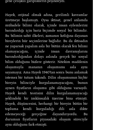
gene çelişkili garipliklerin peşindeydi.
Hayek, orijinal olmak adına, gerilimli kavramlar 
üretmeye başlamıştı. Oysa iktisat, genel anlamda 
mübadele bilimi olarak, içinde insan eylemlerini 
barındırdığı için bariz biçimde sosyal bir bilimdir. 
Bu bilimin sabit ilkeleri, zamanın kıtlığına dayanan 
bireylerin hür seçimlerine bağlıdır. Bu da iktisadın 
ne yaparsak yapalım asla bir bütün olarak fen bilimi 
olamayacağını, içinde insan davranışlarını 
barındırdığından dolayı aslında gerçek bir sosyal 
bilim olduğunu bizlere gösterir. Nitekim maddenin 
oluşumuyla mananın oluşumunu asla aynı 
sayamayız. Ama Hayek 1940’tan sonra bunu anlamak 
istemez bir tutum takındı. Dilin oluşumunun hiçbir 
bireyin bilinciyle kurgulanamayacağını, bunun 
aynen fiyatların oluşumu gibi olduğunu varsaydı. 
Hayek kendi teorisini dilin kurgulanamayacağı 
şeklindeki bir imkânsızlık üzerine bina etmişti. 
Hayek, düşüncesini, herhangi bir bireyin bütün bir 
topluma kendi kurguladığı dili asla dikte 
edemeyeceği gerçeğine dayandırıyordu. Bu 
durumun fiyatların piyasadaki oluşum süreciyle 
aynı olduğunu fark etmişti.