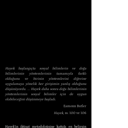
Hayek başlangıçta sosyal bilimlerin ve doğa 
bilimlerinin yöntemlerinin tamamıyla farklı 
olduğunu ve birinin yöntemlerini diğerine 
uygulamaya yönelik her girişimin yanlış olduğunu 
düşünüyordu. ... Hayek daha sonra doğa bilimlerinin 
yöntemlerinin sosyal bilimler için de uygun 
olabileceğini düşünmeye başladı.
Eamonn Butler
Hayek
, ss. 100 ve 106
Hayek’in iktisat metodolojisine kattığı en belirgin 