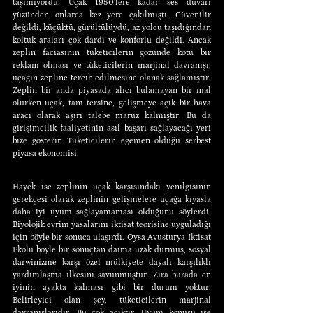
taşımıyordu. Uçak 1950’lere kadar ses duvarı 
yüzünden onlarca kez yere çakılmıştı. Güvenilir 
değildi, küçüktü, gürültülüydü, az yolcu taşıdığından 
koltuk araları çok dardı ve konforlu değildi. Ancak 
zeplin faciasının tüketicilerin gözünde kötü bir 
reklam olması ve tüketicilerin marjinal davranışı, 
uçağın zepline tercih edilmesine olanak sağlamıştır. 
Zeplin bir anda piyasada alıcı bulamayan bir mal 
olurken uçak, tam tersine, gelişmeye açık bir hava 
aracı olarak aşırı talebe maruz kalmıştır. Bu da 
girişimcilik faaliyetinin asıl başarı sağlayacağı yeri 
bize gösterir: Tüketicilerin egemen olduğu serbest 
piyasa ekonomisi.
Hayek ise zeplinin uçak karşısındaki yenilgisinin 
gerekçesi olarak zeplinin gelişmelere uçağa kıyasla 
daha iyi uyum sağlayamaması olduğunu söylerdi. 
Biyolojik evrim yasalarını iktisat teorisine uyguladığı 
için böyle bir sonuca ulaşırdı. Oysa Avusturya İktisat 
Ekolü böyle bir sonuçtan daima uzak durmuş, sosyal 
darwinizme karşı özel mülkiyete dayalı karşılıklı 
yardımlaşma ilkesini savunmuştur. Zira burada en 
iyinin ayakta kalması gibi bir durum yoktur. 
Belirleyici olan şey, tüketicilerin marjinal 
davranışlarıdır. Bu çok açıktır. Uyum konusu ise 