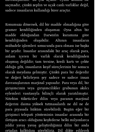
saçmadır, çünkü zeplin ve uçak canlı varlıklar değil, 
sadece insanların kullandığı birer araçtır.
Konumuza dönersek, dil bir madde olmadığına göre 
gramer kendiliğinden oluşamaz. Oysa altın bir 
madde olduğundan Darwin’in kuramına göre 
kendiliğinden oluşabilir. Altının insanların 
mübadele işlemleri sonucunda para olması ise başka 
bir şeydir. İnsanlar arasındaki bir araç olarak para, 
anlam içeren bir varlık olarak kendiliğinden 
oluşmuş değildir; tam tersine, kredi kartı ve çekte 
olduğu gibi, insanların keşif süreçlerinin bir sonucu 
olarak meydana gelmiştir. Çünkü para bir değerdir 
ve değeri belirleyen şey sadece ve sadece insan 
davranışlarının marjinal yapısıdır. Para veya dil, bir 
girişimcinin veya girişimcilikler grubunun akılcı 
eylemleri vasıtasıyla bilinçli olarak yaratılmıştır. 
Nitekim tüketiciler dilin veya paranın marjinal 
değerini daima yüksek tutmasalardı ne dil ne de 
para piyasada hüküm sürebilirdi. Bugün eğer bir 
girişimci telepati yönteminin insanlar arasında bir 
iletişim aracı olduğunu keşfederse belki milyonlarca 
yıldır yavaş yavaş geliştirdiğimiz dilin bir anda 
ortadan kalktığını görebiliriz. Dil dikte edilerek 