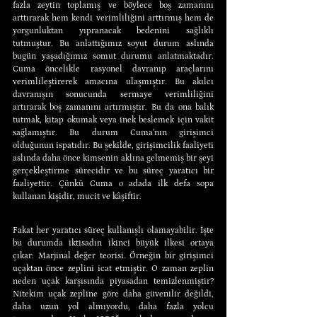
fazla zeytin toplamış ve böylece boş zamanını 
arttırarak hem kendi verimliliğini arttırmış hem de 
yorgunluktan yıpranacak bedenini sağlıklı 
tutmuştur. Bu anlattığımız soyut durum aslında 
bugün yaşadığımız somut durumu anlatmaktadır. 
Cuma öncelikle rasyonel davranıp araçlarını 
verimlileştirerek amacına ulaşmıştır. Bu akılcı 
davranışın sonucunda sermaye verimliliğini 
artırarak boş zamanını artırmıştır. Bu da ona balık 
tutmak, kitap okumak veya inek beslemek için vakit 
sağlamıştır. Bu durum Cuma’nın girişimci 
olduğunun ispatıdır. Bu şekilde, girişimcilik faaliyeti 
aslında daha önce kimsenin aklına gelmemiş bir şeyi 
gerçekleştirme sürecidir ve bu süreç yaratıcı bir 
faaliyettir. Çünkü Cuma o adada ilk defa sopa 
kullanan kişidir, mucit ve kâşiftir.
Fakat her yaratıcı süreç kullanışlı olamayabilir. İşte 
bu durumda iktisadın ikinci büyük ilkesi ortaya 
çıkar: Marjinal değer teorisi. Örneğin bir girişimci 
uçaktan önce zeplini icat etmiştir. O zaman zeplin 
neden uçak karşısında piyasadan temizlenmiştir? 
Nitekim uçak zepline göre daha güvenilir değildi, 
daha uzun yol almıyordu, daha fazla yolcu 